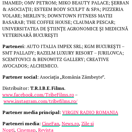
IMAMED; OMV PETROM; MIKO BEAUTY PALACE; ȘERBAN
& ASOCIAȚII; ESTEEM BODY SCULPT & SPA; PIZZERIA
VOLARE; MERLIN’S; DOWNTOWN FITNESS MATEI
BASARAB; THE COFFEE HOUSE; CLAUMAR PESCAR;
UNIVERSITATEA DE ȘTIINȚE AGRONOMICE ȘI MEDICINĂ
VETERINARĂ BUCUREȘTI
Parteneri
: AUTO ITALIA IMPEX SRL; KGM BUCUREȘTI –
SMT PALLADY; RAZELM LUXURY RESORT – JURILOVCA;
SCEMTOVICI & BENOWITZ GALLERY; CREATIVE
AVOCADOS; ALCHEMICO.
Partener social
: Asociația „România Zâmbește”.
Distribuitor:
T.R.I.B.E. Films
.
www.facebook.com/TribeFilms.ro
–
www.instagram.com/tribefilms.ro/
Partener media principal
:
VIRGIN RADIO ROMANIA
Parteneri media
:
CineFan
,
News.ro
,
Zile și
Nopți
,
Cinemap
,
Revista