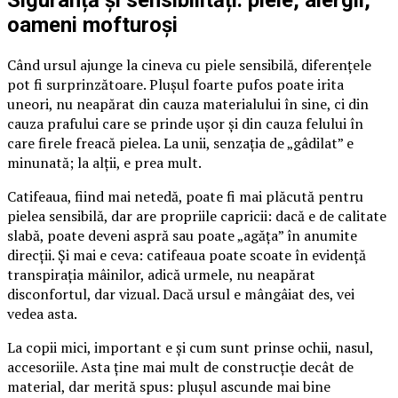
Siguranță și sensibilități: piele, alergii,
oameni mofturoși
Când ursul ajunge la cineva cu piele sensibilă, diferențele
pot fi surprinzătoare. Plușul foarte pufos poate irita
uneori, nu neapărat din cauza materialului în sine, ci din
cauza prafului care se prinde ușor și din cauza felului în
care firele freacă pielea. La unii, senzația de „gâdilat” e
minunată; la alții, e prea mult.
Catifeaua, fiind mai netedă, poate fi mai plăcută pentru
pielea sensibilă, dar are propriile capricii: dacă e de calitate
slabă, poate deveni aspră sau poate „agăța” în anumite
direcții. Și mai e ceva: catifeaua poate scoate în evidență
transpirația mâinilor, adică urmele, nu neapărat
disconfortul, dar vizual. Dacă ursul e mângâiat des, vei
vedea asta.
La copii mici, important e și cum sunt prinse ochii, nasul,
accesoriile. Asta ține mai mult de construcție decât de
material, dar merită spus: plușul ascunde mai bine