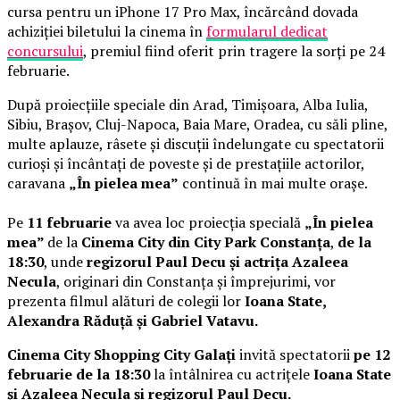
cursa pentru un iPhone 17 Pro Max, încărcând dovada
achiziției biletului la cinema în
formularul dedicat
concursului
, premiul fiind oferit prin tragere la sorți pe 24
februarie.
După proiecțiile speciale din Arad, Timișoara, Alba Iulia,
Sibiu, Brașov, Cluj-Napoca, Baia Mare, Oradea, cu săli pline,
multe aplauze, râsete și discuții îndelungate cu spectatorii
curioși și încântați de poveste și de prestațiile actorilor,
caravana
„În pielea mea”
continuă în mai multe orașe.
Pe
11 februarie
va avea loc proiecția specială
„În pielea
mea”
de la
Cinema City din City Park Constanța
,
de la
18:30
, unde
regizorul Paul Decu și actrița Azaleea
Necula
, originari din Constanța și împrejurimi, vor
prezenta filmul alături de colegii lor
Ioana State,
Alexandra Răduță și Gabriel Vatavu.
Cinema City Shopping City Galați
invită spectatorii
pe 12
februarie de la 18:30
la întâlnirea cu actrițele
Ioana State
și Azaleea Necula și regizorul Paul Decu.