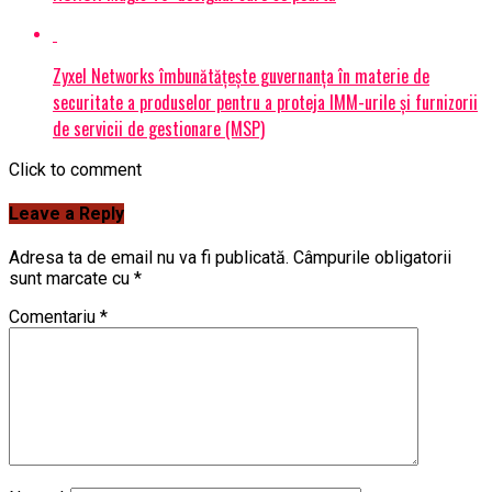
Zyxel Networks îmbunătățește guvernanța în materie de
securitate a produselor pentru a proteja IMM-urile și furnizorii
de servicii de gestionare (MSP)
Click to comment
Leave a Reply
Adresa ta de email nu va fi publicată.
Câmpurile obligatorii
sunt marcate cu
*
Comentariu
*