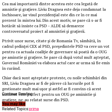
Cea mai importantă dintre acestea este cea legată de
amnistie şi graţiere. Liviu Dragnea este deja condamnat la
închisoare, iar visul prezidenţial este din ce în ce mai
prezent în mintea lui. Din acest motiv, se pare că s-ar fi
hotărât să insiste ca PSD – ALDE să demareze
controversatul proiect al amnistiei şi graţierii.
Ptrivit unor surse, citate şi de Romania Tv, sâmbătă, în
cadrul şedinţei CEX al PSD, preşedintele PSD va cere un vot
pentru ca actuala coaliţie de guvernare să poată da o OUG
pe aminstie şi graţiere.
Se pare că după votul mult aşteptat,
Guvernul României va elabora actul care ar urma să fie emis
în curând.
Chiar dacă sunt aşteptate proteste, cu noile schimbări din
SRI, Liviu Dragnea ar fi de părere că lucrurile pot fi
gestionate mult mai uşor şi astfel ar fi convins că acest
moment este perfect pentru un OUG pe aministie şi
Continue Reading
graţiere, ne-au relatat surse din PSD.
You may like
Related Topics:
prima