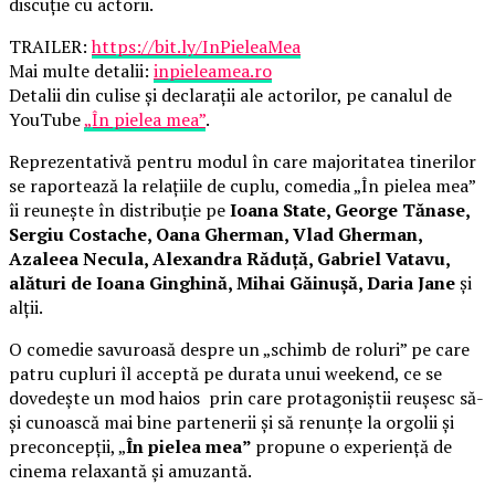
discuție cu actorii.
TRAILER:
https://bit.ly/InPieleaMea
Mai multe detalii:
inpieleamea.ro
Detalii din culise și declarații ale actorilor, pe canalul de
YouTube
„În pielea mea”
.
Reprezentativă pentru modul în care majoritatea tinerilor
se raportează la relațiile de cuplu, comedia „În pielea mea”
îi reunește în distribuție pe
Ioana State, George Tănase,
Sergiu Costache, Oana Gherman, Vlad Gherman,
Azaleea Necula, Alexandra Răduță, Gabriel Vatavu,
alături de Ioana Ginghină, Mihai Găinușă, Daria Jane
și
alții.
O comedie savuroasă despre un „schimb de roluri” pe care
patru cupluri îl acceptă pe durata unui weekend, ce se
dovedește un mod haios prin care protagoniștii reușesc să-
și cunoască mai bine partenerii și să renunțe la orgolii și
preconcepții, „
În pielea mea”
propune o experiență de
cinema relaxantă și amuzantă.