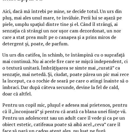
Aici, dacă mă întrebi pe mine, se decide totul. Un urs din
pluș, mai ales unul mare, te învăluie. Perii lui se așază pe
piele, umplu spațiul dintre tine și el. Când îl strângi, ai
senzația că strângi un nor ușor cam dezordonat, un nor
care a stat prea mult pe o canapea și a prins miros de
detergent și, poate, de parfum.
Un urs din catifea, în schimb, te întâmpină cu o suprafață
mai continuă. Nu ai acele fire care se mișcă independent, ci
o textură unitară. Îmbrățișarea se simte mai „curată” ca
senzație, mai netedă. Și, ciudat, poate părea un pic mai rece
la început, ca o rochie de seară pe care o atingi înainte să o
îmbraci. Dar după câteva secunde, devine la fel de cald,
doar că altfel.
Pentru un copil mic, plușul e adesea mai prietenos, pentru
că îl „înconjoară” și pentru că arată ca blana unei ființe vii.
Pentru un adolescent sau un adult care îl vede și ca pe un
obiect estetic, catifeaua poate să aibă acel „ceva” care îl
face să pară un cadou atent ales, nu luat pe fugă.