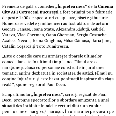
Premiera de gală a comediei
„În pielea mea”
de la
Cinema
City AFI Cotroceni București
a fost primită pe 9 februarie
de peste 1400 de spectatori cu aplauze, râsete și bucurie.
Numeroase vedete și influenceri au fost alături de actorii
George Tănase, Ioana State, Alexandra Răduță, Gabriel
Vatavu, Vlad Gherman, Oana Gherman, Sergiu Costache,
Azaleea Necula, Ioana Ginghină, Mihai Găinușă, Daria Jane,
Cătălin Coșarcă și Toto Dumitrescu.
„Este o comedie care nu urmărește tiparele ultimelor
comedii lansate în ultimul timp la noi. Filmul are o
narațiune jucăușă cu personaje construite în jurul unei
tematici aprins dezbătută în societatea de astăzi. Filmul nu
conține înjurături și este bazat pe situații inspirate din viața
reală.”, spune regizorul Paul Decu.
Echipa filmului
„În pielea mea”
, scris și regizat de Paul
Decu, propune spectatorilor o abordare amuzantă a unei
situații des întâlnite în micile certuri dintr-un cuplu:
pentru cine e mai greu/ mai ușor. În urma unei provocări pe