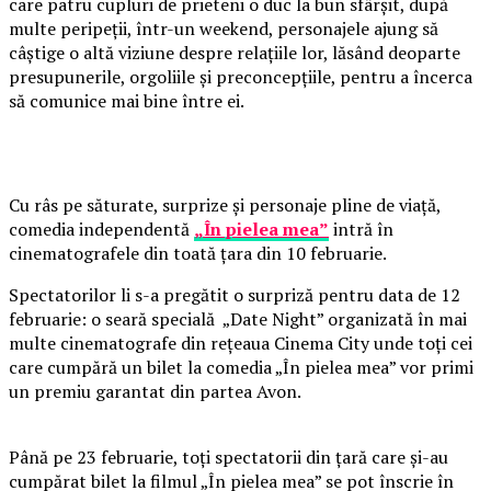
care patru cupluri de prieteni o duc la bun sfârșit, după
multe peripeții, într-un weekend, personajele ajung să
câștige o altă viziune despre relațiile lor, lăsând deoparte
presupunerile, orgoliile și preconcepțiile, pentru a încerca
să comunice mai bine între ei.
Cu râs pe săturate, surprize și personaje pline de viață,
comedia independentă
„În pielea mea”
intră în
cinematografele din toată țara din 10 februarie.
Spectatorilor li s-a pregătit o surpriză pentru data de 12
februarie: o seară specială „Date Night” organizată în mai
multe cinematografe din rețeaua Cinema City unde toți cei
care cumpără un bilet la comedia „În pielea mea” vor primi
un premiu garantat din partea Avon.
Până pe 23 februarie, toți spectatorii din țară care și-au
cumpărat bilet la filmul „În pielea mea” se pot înscrie în