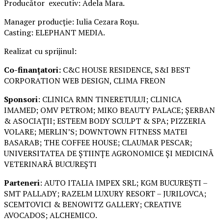
Producător executiv: Adela Mara.
Manager producție: Iulia Cezara Roșu.
Casting: ELEPHANT MEDIA.
Realizat cu sprijinul:
Co-finanțatori:
C&C HOUSE RESIDENCE, S&I BEST
CORPORATION WEB DESIGN, CLIMA FREON
Sponsori
: CLINICA RMN TINERETULUI; CLINICA
IMAMED; OMV PETROM; MIKO BEAUTY PALACE; ȘERBAN
& ASOCIAȚII; ESTEEM BODY SCULPT & SPA; PIZZERIA
VOLARE; MERLIN’S; DOWNTOWN FITNESS MATEI
BASARAB; THE COFFEE HOUSE; CLAUMAR PESCAR;
UNIVERSITATEA DE ȘTIINȚE AGRONOMICE ȘI MEDICINĂ
VETERINARĂ BUCUREȘTI
Parteneri
: AUTO ITALIA IMPEX SRL; KGM BUCUREȘTI –
SMT PALLADY; RAZELM LUXURY RESORT – JURILOVCA;
SCEMTOVICI & BENOWITZ GALLERY; CREATIVE
AVOCADOS; ALCHEMICO.