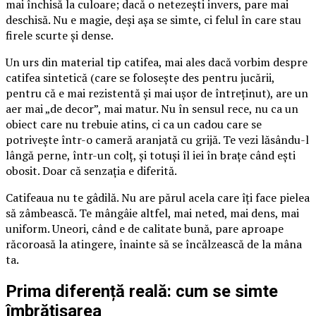
mai închisă la culoare; dacă o netezești invers, pare mai
deschisă. Nu e magie, deși așa se simte, ci felul în care stau
firele scurte și dense.
Un urs din material tip catifea, mai ales dacă vorbim despre
catifea sintetică (care se folosește des pentru jucării,
pentru că e mai rezistentă și mai ușor de întreținut), are un
aer mai „de decor”, mai matur. Nu în sensul rece, nu ca un
obiect care nu trebuie atins, ci ca un cadou care se
potrivește într-o cameră aranjată cu grijă. Te vezi lăsându-l
lângă perne, într-un colț, și totuși îl iei în brațe când ești
obosit. Doar că senzația e diferită.
Catifeaua nu te gâdilă. Nu are părul acela care îți face pielea
să zâmbească. Te mângâie altfel, mai neted, mai dens, mai
uniform. Uneori, când e de calitate bună, pare aproape
răcoroasă la atingere, înainte să se încălzească de la mâna
ta.
Prima diferență reală: cum se simte
îmbrățișarea