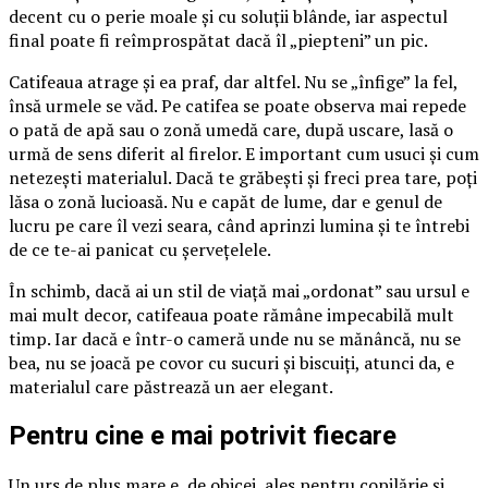
decent cu o perie moale și cu soluții blânde, iar aspectul
final poate fi reîmprospătat dacă îl „piepteni” un pic.
Catifeaua atrage și ea praf, dar altfel. Nu se „înfige” la fel,
însă urmele se văd. Pe catifea se poate observa mai repede
o pată de apă sau o zonă umedă care, după uscare, lasă o
urmă de sens diferit al firelor. E important cum usuci și cum
netezești materialul. Dacă te grăbești și freci prea tare, poți
lăsa o zonă lucioasă. Nu e capăt de lume, dar e genul de
lucru pe care îl vezi seara, când aprinzi lumina și te întrebi
de ce te-ai panicat cu șervețelele.
În schimb, dacă ai un stil de viață mai „ordonat” sau ursul e
mai mult decor, catifeaua poate rămâne impecabilă mult
timp. Iar dacă e într-o cameră unde nu se mănâncă, nu se
bea, nu se joacă pe covor cu sucuri și biscuiți, atunci da, e
materialul care păstrează un aer elegant.
Pentru cine e mai potrivit fiecare
Un urs de pluș mare e, de obicei, ales pentru copilărie și