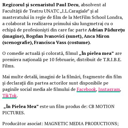
Regizorul și scenaristul Paul Decu
, absolvent al
Facultății de Teatru UNATC „I.L.Caragiale” și al
masteratului în regie de film de la MetFilm School Londra,
a colaborat la realizarea primului său lungmetraj cu o
echipă de profesioniști din care fac parte
Adrian Pădurețu
(imagine), Bogdan Ivanovici (sunet), Anca Miron
(scenografie), Francisca Vass (costume)
.
O comedie actuală și colorată, filmul
„În pielea mea”
are
premiera națională pe 10 februarie, distribuit de T.R.I.B.E.
Films.
Mai multe detalii, imagini de la filmări, fragmente din film
și declarații din partea actorilor sunt disponibile pe
paginile social media ale filmului de
Facebook
,
Instagram
,
TikTok
.
„În Pielea Mea”
este un film produs de: CB MOTION
PICTURES.
Producător asociat: MAGNETIC MEDIA PRODUCTIONS;