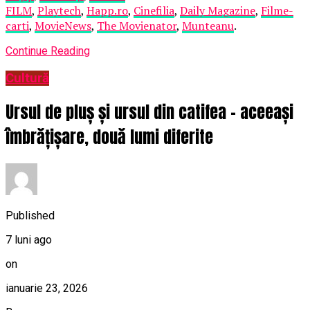
FILM
,
Playtech
,
Happ.ro
,
Cinefilia
,
Daily Magazine
,
Filme-
carti
,
MovieNews
,
The Movienator
,
Munteanu
.
Continue Reading
Cultură
Ursul de pluș și ursul din catifea – aceeași
îmbrățișare, două lumi diferite
Published
7 luni ago
on
ianuarie 23, 2026