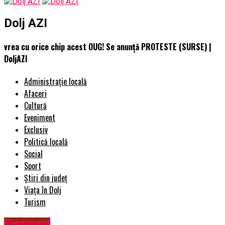
Dolj AZI
vrea cu orice chip acest OUG! Se anunță PROTESTE (SURSE) |
DoljAZI
Administrație locală
Afaceri
Cultură
Eveniment
Exclusiv
Politică locală
Social
Sport
Știri din județ
Viața în Dolj
Turism
Eveniment