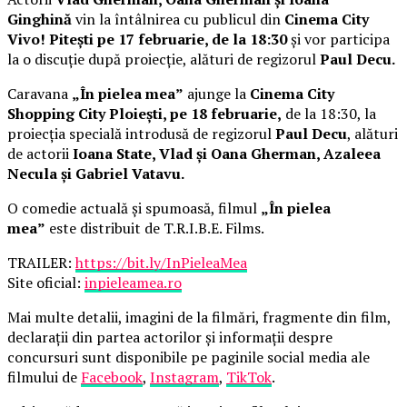
Ginghină
vin la întâlnirea cu publicul din
Cinema City
Vivo! Pitești pe 17 februarie, de la 18:30
și vor participa
la o discuție după proiecție, alături de regizorul
Paul Decu.
Caravana
„În pielea mea”
ajunge la
Cinema City
Shopping City Ploiești, pe 18 februarie,
de la 18:30, la
proiecția specială introdusă de regizorul
Paul Decu
, alături
de actorii
Ioana State, Vlad și Oana Gherman, Azaleea
Necula și Gabriel Vatavu.
O comedie actuală și spumoasă, filmul
„În pielea
mea”
este distribuit de T.R.I.B.E. Films.
TRAILER:
https://bit.ly/InPieleaMea
Site oficial:
inpieleamea.ro
Mai multe detalii, imagini de la filmări, fragmente din film,
declarații din partea actorilor și informații despre
concursuri sunt disponibile pe paginile social media ale
filmului de
Facebook
,
Instagram
,
TikTok
.