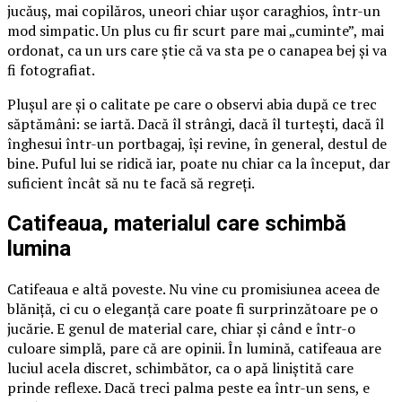
jucăuș, mai copilăros, uneori chiar ușor caraghios, într-un
mod simpatic. Un plus cu fir scurt pare mai „cuminte”, mai
ordonat, ca un urs care știe că va sta pe o canapea bej și va
fi fotografiat.
Plușul are și o calitate pe care o observi abia după ce trec
săptămâni: se iartă. Dacă îl strângi, dacă îl turtești, dacă îl
înghesui într-un portbagaj, își revine, în general, destul de
bine. Puful lui se ridică iar, poate nu chiar ca la început, dar
suficient încât să nu te facă să regreți.
Catifeaua, materialul care schimbă
lumina
Catifeaua e altă poveste. Nu vine cu promisiunea aceea de
blăniță, ci cu o eleganță care poate fi surprinzătoare pe o
jucărie. E genul de material care, chiar și când e într-o
culoare simplă, pare că are opinii. În lumină, catifeaua are
luciul acela discret, schimbător, ca o apă liniștită care
prinde reflexe. Dacă treci palma peste ea într-un sens, e