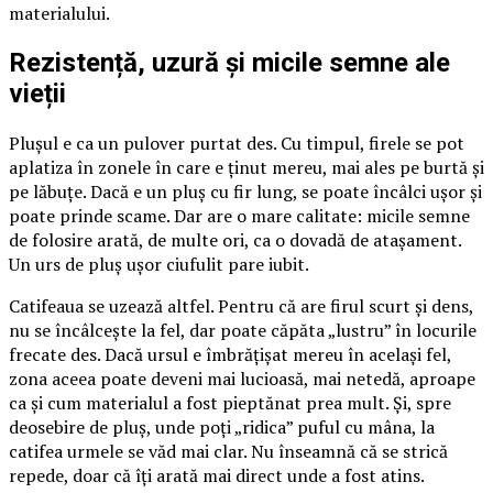
materialului.
Rezistență, uzură și micile semne ale
vieții
Plușul e ca un pulover purtat des. Cu timpul, firele se pot
aplatiza în zonele în care e ținut mereu, mai ales pe burtă și
pe lăbuțe. Dacă e un pluș cu fir lung, se poate încâlci ușor și
poate prinde scame. Dar are o mare calitate: micile semne
de folosire arată, de multe ori, ca o dovadă de atașament.
Un urs de pluș ușor ciufulit pare iubit.
Catifeaua se uzează altfel. Pentru că are firul scurt și dens,
nu se încâlcește la fel, dar poate căpăta „lustru” în locurile
frecate des. Dacă ursul e îmbrățișat mereu în același fel,
zona aceea poate deveni mai lucioasă, mai netedă, aproape
ca și cum materialul a fost pieptănat prea mult. Și, spre
deosebire de pluș, unde poți „ridica” puful cu mâna, la
catifea urmele se văd mai clar. Nu înseamnă că se strică
repede, doar că îți arată mai direct unde a fost atins.