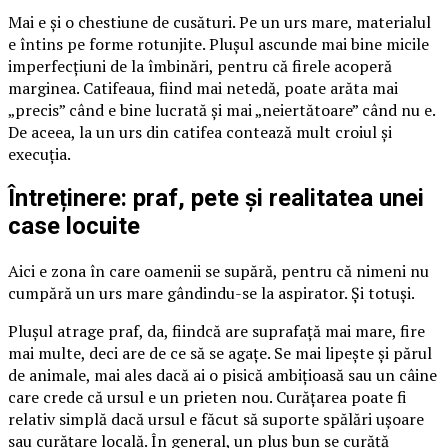
Mai e și o chestiune de cusături. Pe un urs mare, materialul
e întins pe forme rotunjite. Plușul ascunde mai bine micile
imperfecțiuni de la îmbinări, pentru că firele acoperă
marginea. Catifeaua, fiind mai netedă, poate arăta mai
„precis” când e bine lucrată și mai „neiertătoare” când nu e.
De aceea, la un urs din catifea contează mult croiul și
execuția.
Întreținere: praf, pete și realitatea unei
case locuite
Aici e zona în care oamenii se supără, pentru că nimeni nu
cumpără un urs mare gândindu-se la aspirator. Și totuși.
Plușul atrage praf, da, fiindcă are suprafață mai mare, fire
mai multe, deci are de ce să se agațe. Se mai lipește și părul
de animale, mai ales dacă ai o pisică ambițioasă sau un câine
care crede că ursul e un prieten nou. Curățarea poate fi
relativ simplă dacă ursul e făcut să suporte spălări ușoare
sau curățare locală. În general, un pluș bun se curăță