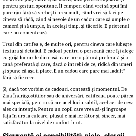
pentru gesturi spontane. Îl cumperi când vrei să spui îmi
pare rău fără să vorbești prea mult, când vrei să faci pe
cineva să râdă, când ai nevoie de un cadou care să umple o
cameră și să umple, în același timp, și tăcerile. E prietenul
care nu comentează.
Ursul din catifea e, de multe ori, pentru cineva care iubește
textura și detaliul. E cadoul pentru o persoană care își alege
cu grijă lucrurile din casă, care are o pătură preferată și o
cană preferată și care, dacă o întrebi de ce, ridică din umeri
și spune că așa îi place. E un cadou care pare mai „adult”
fără să fie rece.
Și, dacă tot vorbim de cadouri, contează și momentul. De
Ziua Îndrăgostiților sau de aniversări, catifeaua poate părea
mai specială, pentru că are acel luciu subtil, acel aer de ceva
ales cu intenție. Pentru un copil care vrea să-și îngroape
fața în urs la culcare, plușul e mai iertător și, sincer, mai
satisfăcător la nivel de confort brut.