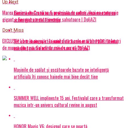
Up Next
Marea Barieră de Corali va fi protejată de roboți. Vezi ce companie
EvenimenteGratuite.ro promovează online evenimentele cu
gigant a finanțat această invenție salvatoare | DoljAZI
acces gratuit din România
Don't Miss
EXCLUSIV Liber la angajări la unul dintre cele mai bine plătite locuri
Tot ce trebuie sa stii inainte de Summer Well 2026. Ghidul
de muncă din țară. Salarii de mii de euro | DoljAZI
complet pentru editia aniversara de 15 ani
Mașinile de spălat și uscătoarele bazate pe inteligență
artificială îți cunosc hainele mai bine decât tine
SUMMER WELL implineste 15 ani. Festivalul care a transformat
muzica intr-un univers cultural revine in august
HONOR Magic V6: designul care se poartă