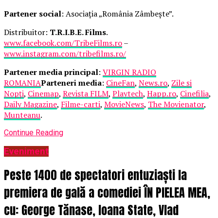
Partener social
: Asociația „România Zâmbește”.
Distribuitor:
T.R.I.B.E. Films
.
www.facebook.com/TribeFilms.ro
–
www.instagram.com/tribefilms.ro/
Partener media principal
:
VIRGIN RADIO
ROMANIA
Parteneri media
:
CineFan
,
News.ro
,
Zile și
Nopți
,
Cinemap
,
Revista FILM
,
Playtech
,
Happ.ro
,
Cinefilia
,
Daily Magazine
,
Filme-carti
,
MovieNews
,
The Movienator
,
Munteanu
.
Continue Reading
Eveniment
Peste 1400 de spectatori entuziaști la
premiera de gală a comediei ÎN PIELEA MEA,
cu: George Tănase, Ioana State, Vlad