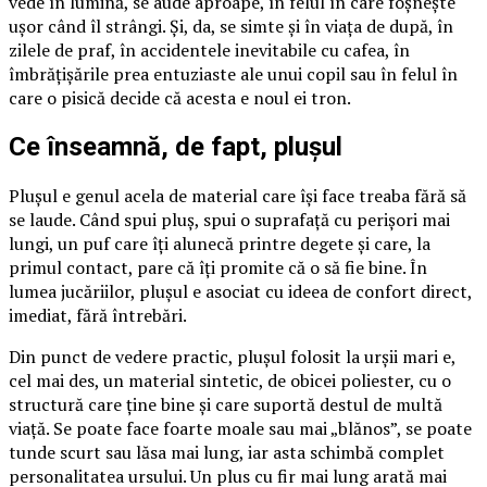
vede în lumină, se aude aproape, în felul în care foșnește
ușor când îl strângi. Și, da, se simte și în viața de după, în
zilele de praf, în accidentele inevitabile cu cafea, în
îmbrățișările prea entuziaste ale unui copil sau în felul în
care o pisică decide că acesta e noul ei tron.
Ce înseamnă, de fapt, plușul
Plușul e genul acela de material care își face treaba fără să
se laude. Când spui pluș, spui o suprafață cu perișori mai
lungi, un puf care îți alunecă printre degete și care, la
primul contact, pare că îți promite că o să fie bine. În
lumea jucăriilor, plușul e asociat cu ideea de confort direct,
imediat, fără întrebări.
Din punct de vedere practic, plușul folosit la urșii mari e,
cel mai des, un material sintetic, de obicei poliester, cu o
structură care ține bine și care suportă destul de multă
viață. Se poate face foarte moale sau mai „blănos”, se poate
tunde scurt sau lăsa mai lung, iar asta schimbă complet
personalitatea ursului. Un plus cu fir mai lung arată mai