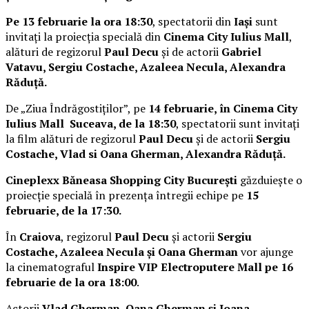
Pe 13 februarie la ora 18:30
, spectatorii din
Iași
sunt
invitați la proiecția specială din
Cinema City Iulius Mall
,
alături de regizorul
Paul Decu
și de actorii
Gabriel
Vatavu, Sergiu Costache, Azaleea Necula, Alexandra
Răduță.
De „Ziua Îndrăgostiților”, pe
14 februarie, în Cinema City
Iulius Mall Suceava, de la 18:30
, spectatorii sunt invitați
la film alături de regizorul
Paul Decu
și de actorii
Sergiu
Costache, Vlad si Oana Gherman, Alexandra Răduță.
Cineplexx Băneasa Shopping City București
găzduiește o
proiecție specială în prezența întregii echipe pe
15
februarie, de la 17:30.
În
Craiova
, regizorul
Paul Decu
și actorii
Sergiu
Costache, Azaleea Necula și Oana Gherman
vor ajunge
la cinematograful
Inspire VIP Electroputere Mall pe 16
februarie de la ora 18:00
.
Actorii
Vlad Gherman, Oana Gherman și Ioana