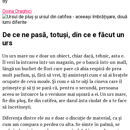
By
Doina Draghici
De ce ne pasă, totuși, din ce e făcut un
urs
Un urs mare nu e doar un obiect, chiar dacă, tehnic, asta e.
Îl vezi la intrarea într-un magazin, pe o bancă într-un mall,
lângă un buchet de flori care pare că abia respiră de prea
mult parfum, și, fără să vrei, îți amintești cum e să ai brațele
ocupate de ceva moale. Și cum e să te uiți la cineva care îl
primește și să ți se pară că, pentru o secundă, persoana
aceea se întoarce la o versiune mai ușoară a ei. Un urs mare,
fie din pluș, fie din catifea, are darul ăsta ciudat de a te face
să încetinești.
Diferența dintre ele nu e doar o discuție de material, ca și
cum am compara o perdea cu alta. Se simte în palmă, se