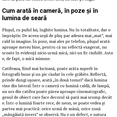
Cum arată în cameră, în poze și în
lumina de seară
Plușul, cu puful lui, înghite lumina. Nu în totalitate, dar o
împrăștie. De aceea urșii de pluș par adesea mai „mat”, mai
cald în imagine. În poze, mai ales pe telefon, plușul arată
aproape mereu bine, pentru că nu reflectă exagerat, nu
scoate în evidență nicio urmă mică, nici un fir ciufulit. Asta
e, de fapt, o mică minune.
Catifeaua, fiind mai lucioasă, poate arăta superb în
fotografii bune și un pic ciudat în cele grăbite. Reflectă,
prinde dungi ușoare, arată „în două tonuri” dacă lumina
vine din lateral. Într-o cameră cu lumină caldă, de lampă,
un urs din catifea poate părea aproape cinematografic,
genul de obiect care face decorul să pară mai scump decât
e. Într-o lumină foarte rece, de neon, se poate vedea și
partea mai practică: orice urmă de mână, orice zonă
„mângâiată invers” se observă. Nu e un defect, e natura