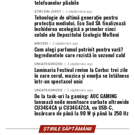
telefoanelor pliabile
aproape răcoroasă la atingere, înainte să se încălzească
film, declarații din partea actorilor și informații despre
de la mâna ta.
concursuri sunt disponibile pe paginile social media ale
ȘTIRI DIN JUDEȚ
o săptămână ago
Tehnologie de ultimă generație pentru
filmului de
Facebook
,
Instagram
,
TikTok
.
protecția mediului. Eco Sud SA finalizează
Prima diferență reală: cum se
închiderea ecologică a primelor cinci
Adrian Pădurețu semnează imaginea filmului. De sunet
celule ale Depozitului Ecologic Mofleni
simte îmbrățișarea
s-a ocupat Bogdan Ivanovici, de scenografie Anca
AFACERI
2 săptămâni ago
Miron, iar de costume Francisca Vass.
Cum alegi parfumul potrivit pentru vară?
Aici, dacă mă întrebi pe mine, se decide totul. Un urs din
Ingredientele care rezistă în sezonul cald
pluș, mai ales unul mare, te învăluie. Perii lui se așază pe
„În Pielea Mea”
este un film produs de: CB MOTION
piele, umplu spațiul dintre tine și el. Când îl strângi, ai
UNCATEGORIZED
2 săptămâni ago
PICTURES.
Luminaria Festival revine la Corbu: trei zile
senzația că strângi un nor ușor cam dezordonat, un nor
în care cerul, muzica și emoția se întâlnesc
care a stat prea mult pe o canapea și a prins miros de
într-un spectacol unic
Producător asociat: MAGNETIC MEDIA PRODUCTIONS
detergent și, poate, de parfum.
UNCATEGORIZED
2 săptămâni ago
Producător: Claudiu Boboc
De la task-uri la gaming: AOC GAMING
Un urs din catifea, în schimb, te întâmpină cu o
lansează noile monitoare curbate ultrawide
suprafață mai continuă. Nu ai acele fire care se mișcă
CU34G4CA și CU34G4ZCA, cu USB-C,
Producător executiv: Adela Mara
încărcare de până la 90 W și până la 250 Hz
independent, ci o textură unitară. Îmbrățișarea se simte
mai „curată” ca senzație, mai netedă. Și, ciudat, poate
Manager producție: Iulia Cezara Roșu
părea un pic mai rece la început, ca o rochie de seară pe
ȘTIRILE SĂPTĂMÂNII
Casting: ELEPHANT MEDIA