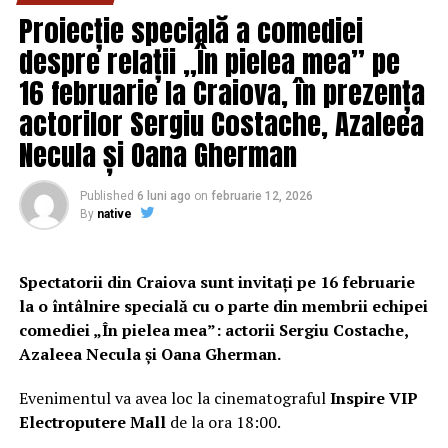
cine este. Când s-au cunoscut, el era un inginer sărac din
Proiecție specială a comediei
comuna Graţia, judeţul Teleorman, absolvent al
despre relații „În pielea mea” pe
Facultatăţii de Transporturi din Bucureşti, rămas
repetent o dată.
16 februarie la Craiova, în prezența
actorilor Sergiu Costache, Azaleea
Ea nu avea facultate, dar avea bani. Părinţii ei erau
Necula și Oana Gherman
legumicultori olteni din comuna Giuvărăşti.
Autoturismul Aro, pe care Liviu Dragnea l-a primit în
dar de la tata socru a figurat mulţi ani în declaraţia de
Published
6 luni ago
on
februarie 12, 2026
avere a politicianului.
By
native
Bombonica şi-a dorit şi ea diplomă de licenţă şi a
Spectatorii din Craiova sunt invitați pe 16 februarie
obţinut-o, dar s-a lăsat cu un scandal de proporţii,
la o întâlnire specială cu o parte din membrii echipei
îngropat în cele din urmă, potrivit presei locale din
comediei „În pielea mea”: actorii Sergiu Costache,
Teleorman, chiar de Liviu Dragnea. Aşadar, fosta soţie a
Azaleea Necula și Oana Gherman.
absolvit, după anul 2000, cursurile Universităţii fantomă
” Alexandru Ghica” din Alexandria, universitate acuzată
Evenimentul va avea loc la cinematograful
Inspire VIP
că a eliberat peste 15.000 de diploma false. Pe lista
Electroputere Mall
de la ora 18:00.
beneficiarilor a apărut şi numele Bombonicăi Dragnea.