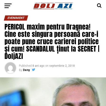
EVENIMENT
PERICOL maxim pentru Dragnea!
Cine este singura persoană care-i
poate pune cruce carierei politice
și cum! SCANDALUL ținut la SECRET |
DoljAZI
Published
8 ani ago
on
septembrie 2, 2018
By
Deny