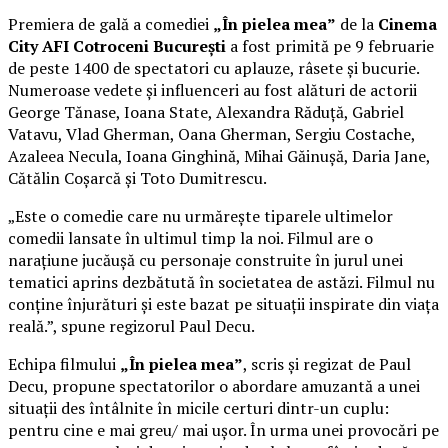
Premiera de gală a comediei
„În pielea mea”
de la
Cinema
City AFI Cotroceni București
a fost primită pe 9 februarie
de peste 1400 de spectatori cu aplauze, râsete și bucurie.
Numeroase vedete și influenceri au fost alături de actorii
George Tănase, Ioana State, Alexandra Răduță, Gabriel
Vatavu, Vlad Gherman, Oana Gherman, Sergiu Costache,
Azaleea Necula, Ioana Ginghină, Mihai Găinușă, Daria Jane,
Cătălin Coșarcă și Toto Dumitrescu.
„Este o comedie care nu urmărește tiparele ultimelor
comedii lansate în ultimul timp la noi. Filmul are o
narațiune jucăușă cu personaje construite în jurul unei
tematici aprins dezbătută în societatea de astăzi. Filmul nu
conține înjurături și este bazat pe situații inspirate din viața
reală.”, spune regizorul Paul Decu.
Echipa filmului
„În pielea mea”
, scris și regizat de Paul
Decu, propune spectatorilor o abordare amuzantă a unei
situații des întâlnite în micile certuri dintr-un cuplu:
pentru cine e mai greu/ mai ușor. În urma unei provocări pe