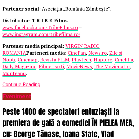
Partener social
: Asociația „România Zâmbește”.
Distribuitor:
T.R.I.B.E. Films
.
www.facebook.com/TribeFilms.ro
–
www.instagram.com/tribefilms.ro/
Partener media principal
:
VIRGIN RADIO
ROMANIA
Parteneri media
:
CineFan
,
News.ro
,
Zile și
Nopți
,
Cinemap
,
Revista FILM
,
Playtech
,
Happ.ro
,
Cinefilia
,
Daily Magazine
,
Filme-carti
,
MovieNews
,
The Movienator
,
Munteanu
.
Continue Reading
Eveniment
Peste 1400 de spectatori entuziaști la
premiera de gală a comediei ÎN PIELEA MEA,
cu: George Tănase, Ioana State, Vlad