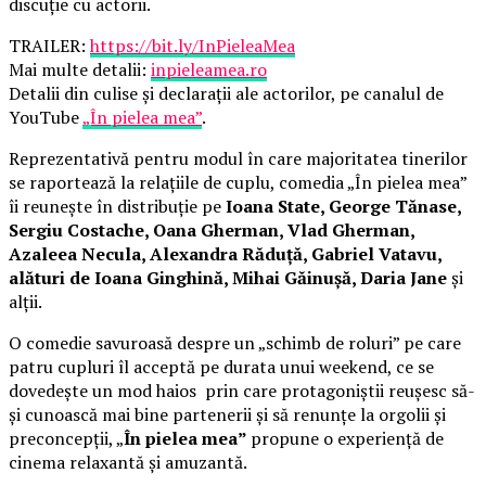
discuție cu actorii.
TRAILER:
https://bit.ly/InPieleaMea
Mai multe detalii:
inpieleamea.ro
Detalii din culise și declarații ale actorilor, pe canalul de
YouTube
„În pielea mea”
.
Reprezentativă pentru modul în care majoritatea tinerilor
se raportează la relațiile de cuplu, comedia „În pielea mea”
îi reunește în distribuție pe
Ioana State, George Tănase,
Sergiu Costache, Oana Gherman, Vlad Gherman,
Azaleea Necula, Alexandra Răduță, Gabriel Vatavu,
alături de Ioana Ginghină, Mihai Găinușă, Daria Jane
și
alții.
O comedie savuroasă despre un „schimb de roluri” pe care
patru cupluri îl acceptă pe durata unui weekend, ce se
dovedește un mod haios prin care protagoniștii reușesc să-
și cunoască mai bine partenerii și să renunțe la orgolii și
preconcepții, „
În pielea mea”
propune o experiență de
cinema relaxantă și amuzantă.