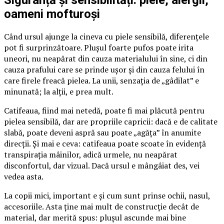
Siguranță și sensibilități: piele, alergii,
oameni mofturoși
Când ursul ajunge la cineva cu piele sensibilă, diferențele
pot fi surprinzătoare. Plușul foarte pufos poate irita
uneori, nu neapărat din cauza materialului în sine, ci din
cauza prafului care se prinde ușor și din cauza felului în
care firele freacă pielea. La unii, senzația de „gâdilat” e
minunată; la alții, e prea mult.
Catifeaua, fiind mai netedă, poate fi mai plăcută pentru
pielea sensibilă, dar are propriile capricii: dacă e de calitate
slabă, poate deveni aspră sau poate „agăța” în anumite
direcții. Și mai e ceva: catifeaua poate scoate în evidență
transpirația mâinilor, adică urmele, nu neapărat
disconfortul, dar vizual. Dacă ursul e mângâiat des, vei
vedea asta.
La copii mici, important e și cum sunt prinse ochii, nasul,
accesoriile. Asta ține mai mult de construcție decât de
material, dar merită spus: plușul ascunde mai bine