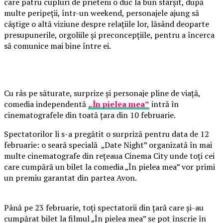
care patru cupluri de prieteni o duc la bun sfârșit, după
multe peripeții, într-un weekend, personajele ajung să
câștige o altă viziune despre relațiile lor, lăsând deoparte
presupunerile, orgoliile și preconcepțiile, pentru a încerca
să comunice mai bine între ei.
Cu râs pe săturate, surprize și personaje pline de viață,
comedia independentă
„În pielea mea”
intră în
cinematografele din toată țara din 10 februarie.
Spectatorilor li s-a pregătit o surpriză pentru data de 12
februarie: o seară specială „Date Night” organizată în mai
multe cinematografe din rețeaua Cinema City unde toți cei
care cumpără un bilet la comedia „În pielea mea” vor primi
un premiu garantat din partea Avon.
Până pe 23 februarie, toți spectatorii din țară care și-au
cumpărat bilet la filmul „În pielea mea” se pot înscrie în