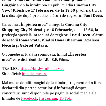
Ginghină
vin la întâlnirea cu publicul din
Cinema City
Vivo! Pitești pe 17 februarie, de la 18:30
și vor participa
la o discuție după proiecție, alături de regizorul
Paul Decu.
Caravana
„În pielea mea”
ajunge la
Cinema City
Shopping City Ploiești, pe 18 februarie,
de la 18:30, la
proiecția specială introdusă de regizorul
Paul Decu
, alături
de actorii
Ioana State, Vlad și Oana Gherman, Azaleea
Necula și Gabriel Vatavu.
O comedie actuală și spumoasă, filmul
„În pielea
mea”
este distribuit de T.R.I.B.E. Films.
TRAILER:
https://bit.ly/InPieleaMea
Site oficial:
inpieleamea.ro
Mai multe detalii, imagini de la filmări, fragmente din film,
declarații din partea actorilor și informații despre
concursuri sunt disponibile pe paginile social media ale
filmului de
Facebook
,
Instagram
,
TikTok
.