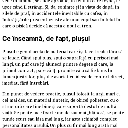
vede în lumină, se aude aproape, în felul în care foșnește
ușor când îl strângi. Și, da, se simte și în viața de după, în
zilele de praf, în accidentele inevitabile cu cafea, în
îmbrățișările prea entuziaste ale unui copil sau în felul în
care o pisică decide că acesta e noul ei tron.
Ce înseamnă, de fapt, plușul
Plușul e genul acela de material care își face treaba fără să
se laude. Când spui pluș, spui o suprafață cu perișori mai
lungi, un puf care îți alunecă printre degete și care, la
primul contact, pare că îți promite că o să fie bine. În
lumea jucăriilor, plușul e asociat cu ideea de confort direct,
imediat, fără întrebări.
Din punct de vedere practic, plușul folosit la urșii mari e,
cel mai des, un material sintetic, de obicei poliester, cu o
structură care ține bine și care suportă destul de multă
viață. Se poate face foarte moale sau mai „blănos”, se poate
tunde scurt sau lăsa mai lung, iar asta schimbă complet
personalitatea ursului. Un plus cu fir mai lung arată mai