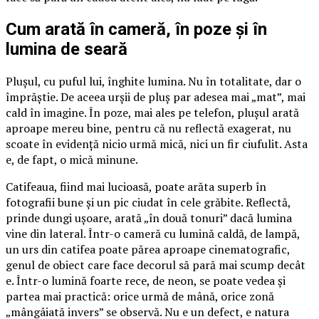
Cum arată în cameră, în poze și în
lumina de seară
Plușul, cu puful lui, înghite lumina. Nu în totalitate, dar o
împrăștie. De aceea urșii de pluș par adesea mai „mat”, mai
cald în imagine. În poze, mai ales pe telefon, plușul arată
aproape mereu bine, pentru că nu reflectă exagerat, nu
scoate în evidență nicio urmă mică, nici un fir ciufulit. Asta
e, de fapt, o mică minune.
Catifeaua, fiind mai lucioasă, poate arăta superb în
fotografii bune și un pic ciudat în cele grăbite. Reflectă,
prinde dungi ușoare, arată „în două tonuri” dacă lumina
vine din lateral. Într-o cameră cu lumină caldă, de lampă,
un urs din catifea poate părea aproape cinematografic,
genul de obiect care face decorul să pară mai scump decât
e. Într-o lumină foarte rece, de neon, se poate vedea și
partea mai practică: orice urmă de mână, orice zonă
„mângâiată invers” se observă. Nu e un defect, e natura