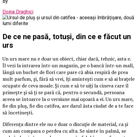
By
Doina Draghici
De ce ne pasă, totuși, din ce e făcut un
urs
Un urs mare nu e doar un obiect, chiar dacă, tehnic, asta e.
Îl vezi la intrarea într-un magazin, pe o bancă într-un mall,
lângă un buchet de flori care pare că abia respiră de prea
mult parfum, și, fără să vrei, îți amintești cum e să ai brațele
ocupate de ceva moale. Și cum e să te uiți la cineva care îl
primește și să ți se pară că, pentru o secundă, persoana
aceea se întoarce la o versiune mai ușoară a ei. Un urs mare,
fie din pluș, fie din catifea, are darul ăsta ciudat de a te face
să încetinești.
Diferența dintre ele nu e doar o discuție de material, ca și
cum am compara o perdea cu alta. Se simte în palmă, se