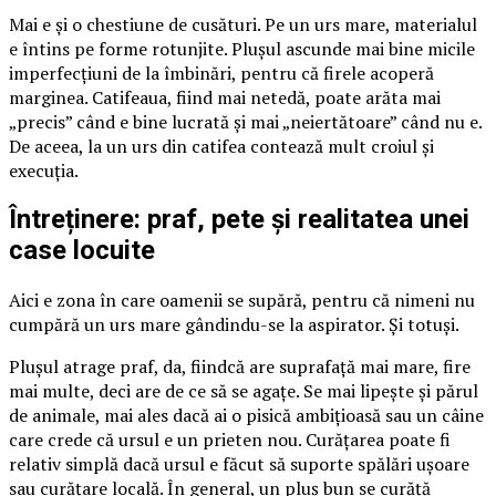
Mai e și o chestiune de cusături. Pe un urs mare, materialul
e întins pe forme rotunjite. Plușul ascunde mai bine micile
imperfecțiuni de la îmbinări, pentru că firele acoperă
marginea. Catifeaua, fiind mai netedă, poate arăta mai
„precis” când e bine lucrată și mai „neiertătoare” când nu e.
De aceea, la un urs din catifea contează mult croiul și
execuția.
Întreținere: praf, pete și realitatea unei
case locuite
Aici e zona în care oamenii se supără, pentru că nimeni nu
cumpără un urs mare gândindu-se la aspirator. Și totuși.
Plușul atrage praf, da, fiindcă are suprafață mai mare, fire
mai multe, deci are de ce să se agațe. Se mai lipește și părul
de animale, mai ales dacă ai o pisică ambițioasă sau un câine
care crede că ursul e un prieten nou. Curățarea poate fi
relativ simplă dacă ursul e făcut să suporte spălări ușoare
sau curățare locală. În general, un pluș bun se curăță