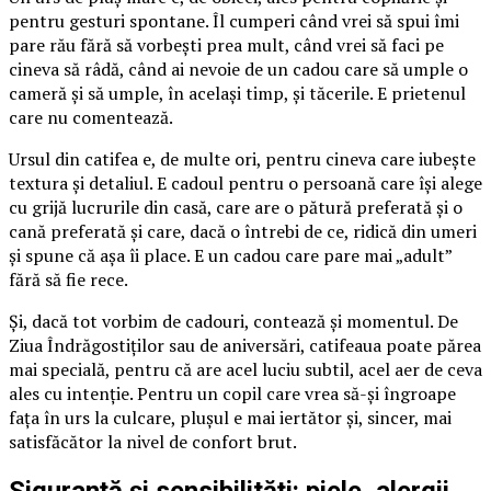
pentru gesturi spontane. Îl cumperi când vrei să spui îmi
pare rău fără să vorbești prea mult, când vrei să faci pe
cineva să râdă, când ai nevoie de un cadou care să umple o
cameră și să umple, în același timp, și tăcerile. E prietenul
care nu comentează.
Ursul din catifea e, de multe ori, pentru cineva care iubește
textura și detaliul. E cadoul pentru o persoană care își alege
cu grijă lucrurile din casă, care are o pătură preferată și o
cană preferată și care, dacă o întrebi de ce, ridică din umeri
și spune că așa îi place. E un cadou care pare mai „adult”
fără să fie rece.
Și, dacă tot vorbim de cadouri, contează și momentul. De
Ziua Îndrăgostiților sau de aniversări, catifeaua poate părea
mai specială, pentru că are acel luciu subtil, acel aer de ceva
ales cu intenție. Pentru un copil care vrea să-și îngroape
fața în urs la culcare, plușul e mai iertător și, sincer, mai
satisfăcător la nivel de confort brut.