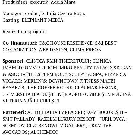
Producător executiv: Adela Mara.
Manager producție: Iulia Cezara Roșu.
Casting: ELEPHANT MEDIA.
Realizat cu sprijinul:
Co-finanțatori:
C&C HOUSE RESIDENCE, S&I BEST
CORPORATION WEB DESIGN, CLIMA FREON
Sponsori
: CLINICA RMN TINERETULUI; CLINICA
IMAMED; OMV PETROM; MIKO BEAUTY PALACE; ȘERBAN
& ASOCIAȚII; ESTEEM BODY SCULPT & SPA; PIZZERIA
VOLARE; MERLIN’S; DOWNTOWN FITNESS MATEI
BASARAB; THE COFFEE HOUSE; CLAUMAR PESCAR;
UNIVERSITATEA DE ȘTIINȚE AGRONOMICE ȘI MEDICINĂ
VETERINARĂ BUCUREȘTI
Parteneri
: AUTO ITALIA IMPEX SRL; KGM BUCUREȘTI –
SMT PALLADY; RAZELM LUXURY RESORT – JURILOVCA;
SCEMTOVICI & BENOWITZ GALLERY; CREATIVE
AVOCADOS; ALCHEMICO.