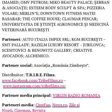
IMAMED; OMV PETROM; MIKO BEAUTY PALACE; ȘERBAN
& ASOCIAȚII; ESTEEM BODY SCULPT & SPA; PIZZERIA
VOLARE; MERLIN’S; DOWNTOWN FITNESS MATEI
BASARAB; THE COFFEE HOUSE; CLAUMAR PESCAR;
UNIVERSITATEA DE ȘTIINȚE AGRONOMICE ȘI MEDICINĂ
VETERINARĂ BUCUREȘTI
Parteneri
: AUTO ITALIA IMPEX SRL; KGM BUCUREȘTI –
SMT PALLADY; RAZELM LUXURY RESORT – JURILOVCA;
SCEMTOVICI & BENOWITZ GALLERY; CREATIVE
AVOCADOS; ALCHEMICO.
Partener social
: Asociația „România Zâmbește”.
Distribuitor:
T.R.I.B.E. Films
.
www.facebook.com/TribeFilms.ro
–
www.instagram.com/tribefilms.ro/
Partener media principal
:
VIRGIN RADIO ROMANIA
Parteneri media
:
CineFan
,
News.ro
,
Zile și
Nopți
,
Cinemap
,
Revista