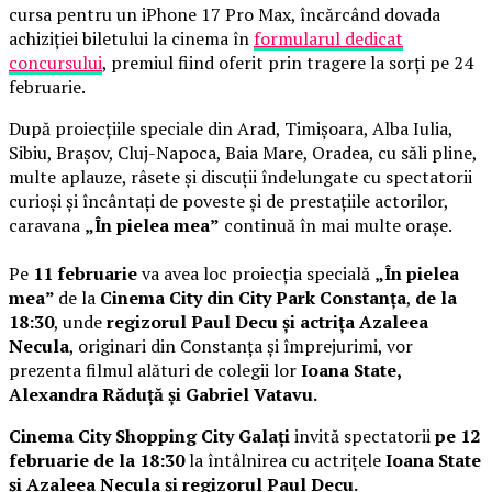
cursa pentru un iPhone 17 Pro Max, încărcând dovada
achiziției biletului la cinema în
formularul dedicat
concursului
, premiul fiind oferit prin tragere la sorți pe 24
februarie.
După proiecțiile speciale din Arad, Timișoara, Alba Iulia,
Sibiu, Brașov, Cluj-Napoca, Baia Mare, Oradea, cu săli pline,
multe aplauze, râsete și discuții îndelungate cu spectatorii
curioși și încântați de poveste și de prestațiile actorilor,
caravana
„În pielea mea”
continuă în mai multe orașe.
Pe
11 februarie
va avea loc proiecția specială
„În pielea
mea”
de la
Cinema City din City Park Constanța
,
de la
18:30
, unde
regizorul Paul Decu și actrița Azaleea
Necula
, originari din Constanța și împrejurimi, vor
prezenta filmul alături de colegii lor
Ioana State,
Alexandra Răduță și Gabriel Vatavu.
Cinema City Shopping City Galați
invită spectatorii
pe 12
februarie de la 18:30
la întâlnirea cu actrițele
Ioana State
și Azaleea Necula și regizorul Paul Decu.