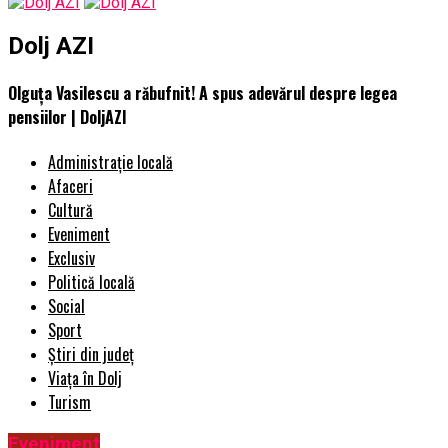
Dolj AZI
Olguța Vasilescu a răbufnit! A spus adevărul despre legea
pensiilor | DoljAZI
Administrație locală
Afaceri
Cultură
Eveniment
Exclusiv
Politică locală
Social
Sport
Știri din județ
Viața în Dolj
Turism
Eveniment