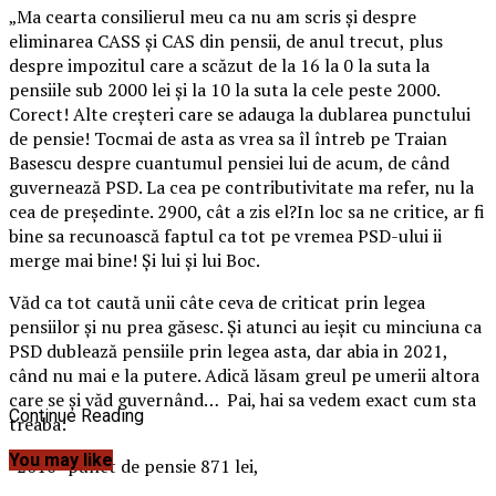
„Ma cearta consilierul meu ca nu am scris şi despre
eliminarea CASS şi CAS din pensii, de anul trecut, plus
despre impozitul care a scăzut de la 16 la 0 la suta la
pensiile sub 2000 lei şi la 10 la suta la cele peste 2000.
Corect! Alte creşteri care se adauga la dublarea punctului
de pensie! Tocmai de asta as vrea sa îl întreb pe Traian
Basescu despre cuantumul pensiei lui de acum, de când
guvernează PSD. La cea pe contributivitate ma refer, nu la
cea de preşedinte.
2900, cât a zis el?In loc sa ne critice, ar fi
bine sa recunoască faptul ca tot pe vremea PSD-ului ii
merge mai bine! Și lui şi lui Boc.
Văd ca tot caută unii câte ceva de criticat prin legea
pensiilor şi nu prea găsesc. Și atunci au ieşit cu minciuna ca
PSD dublează pensiile prin legea asta, dar abia in 2021,
când nu mai e la putere. Adică lăsam greul pe umerii altora
care se şi văd guvernând… Pai, hai sa vedem exact cum sta
Continue Reading
treaba:
You may like
-2016- punct de pensie 871 lei,