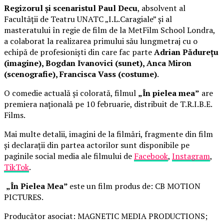
Regizorul și scenaristul Paul Decu
, absolvent al
Facultății de Teatru UNATC „I.L.Caragiale” și al
masteratului în regie de film de la MetFilm School Londra,
a colaborat la realizarea primului său lungmetraj cu o
echipă de profesioniști din care fac parte
Adrian Pădurețu
(imagine), Bogdan Ivanovici (sunet), Anca Miron
(scenografie), Francisca Vass (costume)
.
O comedie actuală și colorată, filmul
„În pielea mea”
are
premiera națională pe 10 februarie, distribuit de T.R.I.B.E.
Films.
Mai multe detalii, imagini de la filmări, fragmente din film
și declarații din partea actorilor sunt disponibile pe
paginile social media ale filmului de
Facebook
,
Instagram
,
TikTok
.
„În Pielea Mea”
este un film produs de: CB MOTION
PICTURES.
Producător asociat: MAGNETIC MEDIA PRODUCTIONS;