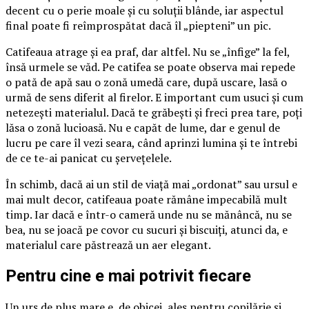
decent cu o perie moale și cu soluții blânde, iar aspectul
final poate fi reîmprospătat dacă îl „piepteni” un pic.
Catifeaua atrage și ea praf, dar altfel. Nu se „înfige” la fel,
însă urmele se văd. Pe catifea se poate observa mai repede
o pată de apă sau o zonă umedă care, după uscare, lasă o
urmă de sens diferit al firelor. E important cum usuci și cum
netezești materialul. Dacă te grăbești și freci prea tare, poți
lăsa o zonă lucioasă. Nu e capăt de lume, dar e genul de
lucru pe care îl vezi seara, când aprinzi lumina și te întrebi
de ce te-ai panicat cu șervețelele.
În schimb, dacă ai un stil de viață mai „ordonat” sau ursul e
mai mult decor, catifeaua poate rămâne impecabilă mult
timp. Iar dacă e într-o cameră unde nu se mănâncă, nu se
bea, nu se joacă pe covor cu sucuri și biscuiți, atunci da, e
materialul care păstrează un aer elegant.
Pentru cine e mai potrivit fiecare
Un urs de pluș mare e, de obicei, ales pentru copilărie și