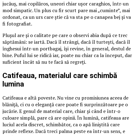
jucăuș, mai copilăros, uneori chiar ușor caraghios, într-un
mod simpatic. Un plus cu fir scurt pare mai „cuminte”, mai
ordonat, ca un urs care știe că va sta pe o canapea bej și va
fi fotografiat.
Plușul are și o calitate pe care o observi abia după ce trec
săptămâni: se iartă. Dacă îl strângi, dacă îl turtești, dacă îl
înghesui într-un portbagaj, își revine, în general, destul de
bine. Puful lui se ridică iar, poate nu chiar ca la început, dar
suficient încât să nu te facă să regreți.
Catifeaua, materialul care schimbă
lumina
Catifeaua e altă poveste. Nu vine cu promisiunea aceea de
blăniță, ci cu o eleganță care poate fi surprinzătoare pe o
jucărie. E genul de material care, chiar și când e într-o
culoare simplă, pare că are opinii. În lumină, catifeaua are
luciul acela discret, schimbător, ca o apă liniștită care
prinde reflexe. Dacă treci palma peste ea într-un sens, e