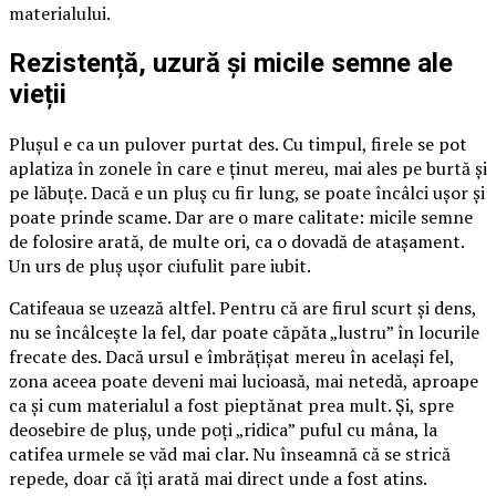
materialului.
Rezistență, uzură și micile semne ale
vieții
Plușul e ca un pulover purtat des. Cu timpul, firele se pot
aplatiza în zonele în care e ținut mereu, mai ales pe burtă și
pe lăbuțe. Dacă e un pluș cu fir lung, se poate încâlci ușor și
poate prinde scame. Dar are o mare calitate: micile semne
de folosire arată, de multe ori, ca o dovadă de atașament.
Un urs de pluș ușor ciufulit pare iubit.
Catifeaua se uzează altfel. Pentru că are firul scurt și dens,
nu se încâlcește la fel, dar poate căpăta „lustru” în locurile
frecate des. Dacă ursul e îmbrățișat mereu în același fel,
zona aceea poate deveni mai lucioasă, mai netedă, aproape
ca și cum materialul a fost pieptănat prea mult. Și, spre
deosebire de pluș, unde poți „ridica” puful cu mâna, la
catifea urmele se văd mai clar. Nu înseamnă că se strică
repede, doar că îți arată mai direct unde a fost atins.