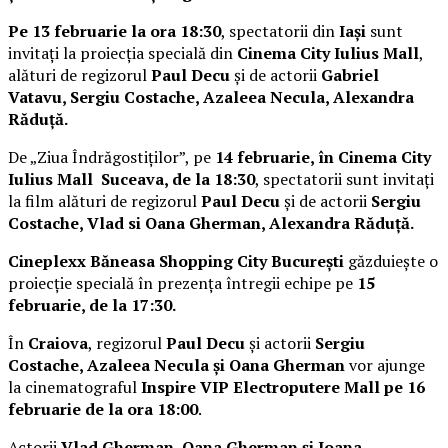
Pe 13 februarie la ora 18:30
, spectatorii din
Iași
sunt
invitați la proiecția specială din
Cinema City Iulius Mall
,
alături de regizorul
Paul Decu
și de actorii
Gabriel
Vatavu, Sergiu Costache, Azaleea Necula, Alexandra
Răduță.
De „Ziua Îndrăgostiților”, pe
14 februarie, în Cinema City
Iulius Mall Suceava, de la 18:30
, spectatorii sunt invitați
la film alături de regizorul
Paul Decu
și de actorii
Sergiu
Costache, Vlad si Oana Gherman, Alexandra Răduță.
Cineplexx Băneasa Shopping City București
găzduiește o
proiecție specială în prezența întregii echipe pe
15
februarie, de la 17:30.
În
Craiova
, regizorul
Paul Decu
și actorii
Sergiu
Costache, Azaleea Necula și Oana Gherman
vor ajunge
la cinematograful
Inspire VIP Electroputere Mall pe 16
februarie de la ora 18:00
.
Actorii
Vlad Gherman, Oana Gherman și Ioana