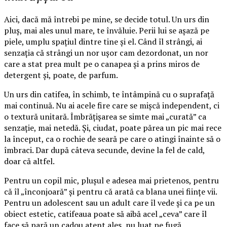
Aici, dacă mă întrebi pe mine, se decide totul. Un urs din
pluș, mai ales unul mare, te învăluie. Perii lui se așază pe
piele, umplu spațiul dintre tine și el. Când îl strângi, ai
senzația că strângi un nor ușor cam dezordonat, un nor
care a stat prea mult pe o canapea și a prins miros de
detergent și, poate, de parfum.
Un urs din catifea, în schimb, te întâmpină cu o suprafață
mai continuă. Nu ai acele fire care se mișcă independent, ci
o textură unitară. Îmbrățișarea se simte mai „curată” ca
senzație, mai netedă. Și, ciudat, poate părea un pic mai rece
la început, ca o rochie de seară pe care o atingi înainte să o
îmbraci. Dar după câteva secunde, devine la fel de cald,
doar că altfel.
Pentru un copil mic, plușul e adesea mai prietenos, pentru
că îl „înconjoară” și pentru că arată ca blana unei ființe vii.
Pentru un adolescent sau un adult care îl vede și ca pe un
obiect estetic, catifeaua poate să aibă acel „ceva” care îl
face să pară un cadou atent ales, nu luat pe fugă.