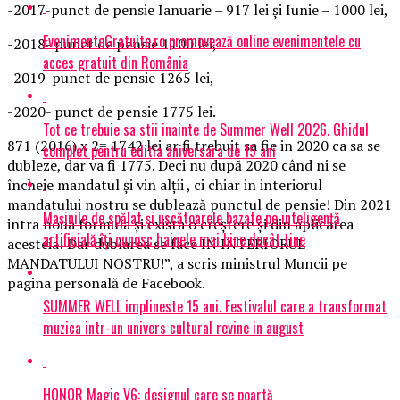
-2017-punct de pensie Ianuarie – 917 lei şi Iunie – 1000 lei,
EvenimenteGratuite.ro promovează online evenimentele cu
-2018- punct de pensie 1100 lei,
acces gratuit din România
-2019-punct de pensie 1265 lei,
-2020- punct de pensie 1775 lei.
Tot ce trebuie sa stii inainte de Summer Well 2026. Ghidul
871 (2016) x 2= 1742 lei ar fi trebuit sa fie in 2020 ca sa se
complet pentru editia aniversara de 15 ani
dubleze, dar va fi 1775. Deci nu după 2020 când ni se
încheie mandatul şi vin alţii , ci chiar in interiorul
mandatului nostru se dublează punctul de pensie! Din 2021
Mașinile de spălat și uscătoarele bazate pe inteligență
intra noua formula şi exista o creştere şi din aplicarea
artificială îți cunosc hainele mai bine decât tine
acesteia! Dar dublarea se face IN INTERIORUL
MANDATULUI NOSTRU!”, a scris ministrul Muncii pe
pagina personală de Facebook.
SUMMER WELL implineste 15 ani. Festivalul care a transformat
muzica intr-un univers cultural revine in august
HONOR Magic V6: designul care se poartă