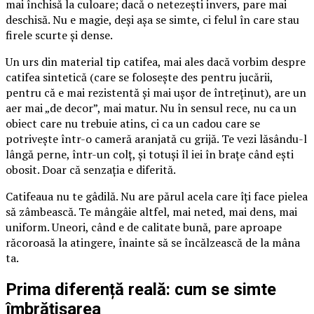
mai închisă la culoare; dacă o netezești invers, pare mai
deschisă. Nu e magie, deși așa se simte, ci felul în care stau
firele scurte și dense.
Un urs din material tip catifea, mai ales dacă vorbim despre
catifea sintetică (care se folosește des pentru jucării,
pentru că e mai rezistentă și mai ușor de întreținut), are un
aer mai „de decor”, mai matur. Nu în sensul rece, nu ca un
obiect care nu trebuie atins, ci ca un cadou care se
potrivește într-o cameră aranjată cu grijă. Te vezi lăsându-l
lângă perne, într-un colț, și totuși îl iei în brațe când ești
obosit. Doar că senzația e diferită.
Catifeaua nu te gâdilă. Nu are părul acela care îți face pielea
să zâmbească. Te mângâie altfel, mai neted, mai dens, mai
uniform. Uneori, când e de calitate bună, pare aproape
răcoroasă la atingere, înainte să se încălzească de la mâna
ta.
Prima diferență reală: cum se simte
îmbrățișarea