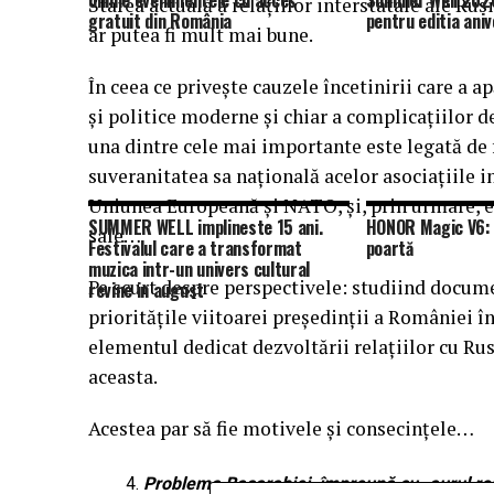
online evenimentele cu acces
Summer Well 2026
Starea actuală a relațiilor interstatale ale Rus
gratuit din România
pentru editia aniv
ar putea fi mult mai bune.
În ceea ce privește cauzele încetinirii care a 
și politice moderne și chiar a complicațiilor d
una dintre cele mai importante este legată de
suveranitatea sa națională acelor asociațiile in
Uniunea Europeană și NATO, și, prin urmare, es
SUMMER WELL implineste 15 ani.
HONOR Magic V6: 
sale…
Festivalul care a transformat
poartă
muzica intr-un univers cultural
Pe scurt despre perspectivele: studiind docume
revine in august
prioritățile viitoarei președinții a României 
elementul dedicat dezvoltării relațiilor cu Ru
aceasta.
Acestea par să fie motivele și consecințele…
Problema Basarabiei, împreună cu „aurul rom