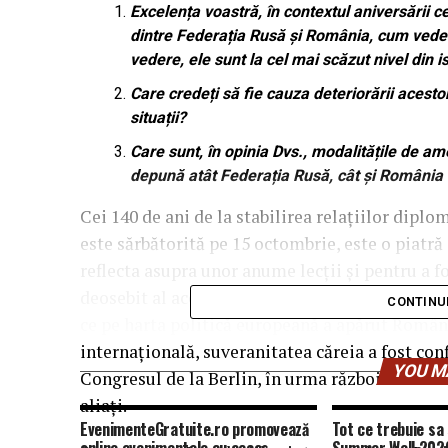
Excelența voastră, în contextul aniversării ce
dintre Federația Rusă și România, cum vedeți
vedere, ele sunt la cel mai scăzut nivel din is
Care credeți să fie cauza deteriorării acestor
situații?
Care sunt, în opinia Dvs., modalitățile de amel
depună atât Federația Rusă, cât și România 
Cei 140 de ani de la stabilirea relațiilor diplo
este sărbătorită pe 15 octombrie, este o piatră
reflecta asupra unor anume lecții și pentru a 
deosebit al acestei date este acela că relațiile
CONTINU
ce pe harta politică europeană a apărut Româ
internațională, suveranitatea căreia a fost con
YOU M
Congresul de la Berlin, în urma războiului ruso
aliați.
EvenimenteGratuite.ro promovează
Tot ce trebuie sa 