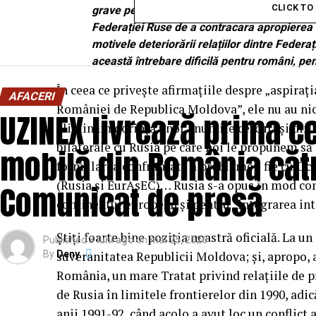
CLICK T
grave pentru România în relațiile sale cu Rus
Federației Ruse de a contracara apropierea
motivele deteriorării relațiilor dintre Feder
această întrebare dificilă pentru români, pe
În ceea ce privește afirmațiile despre „aspiraț
AFACERI
României de Republica Moldova”, ele nu au nic
UZINEX livrează prima ce
eliminăm dorința unor anumite cercuri și din B
bilaterale cu Rusia pe care noi le propunem să
mobilă din România cătr
formularea confruntată a problemei: fie cu Occ
(Rusia și EurAsEC)… Rusia s-a opus în mod cons
Comunicat de presă
continentul european și pentru „integrarea int
Știți foarte bine poziția noastră oficială. La
Published
3 luni ago
on
mai 25, 2026
By
suveranitatea Republicii Moldova; și, apropo,
Deny
România, un mare Tratat privind relațiile de 
de Rusia în limitele frontierelor din 1990, adi
anii 1991-92, când acolo a avut loc un conflict 