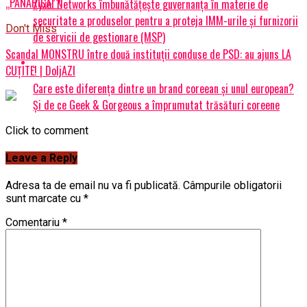
„PANARICĂ”?
Zyxel Networks îmbunătățește guvernanța în materie de
securitate a produselor pentru a proteja IMM-urile și furnizorii
Don't Miss
de servicii de gestionare (MSP)
Scandal MONSTRU între două instituții conduse de PSD: au ajuns LA
CUȚITE! | DoljAZI
Care este diferența dintre un brand coreean și unul european?
Și de ce Geek & Gorgeous a împrumutat trăsături coreene
Click to comment
Leave a Reply
Adresa ta de email nu va fi publicată.
Câmpurile obligatorii
sunt marcate cu
*
Comentariu
*