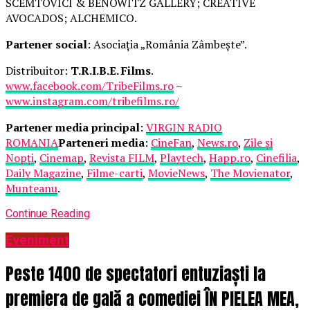
SCEMTOVICI & BENOWITZ GALLERY; CREATIVE
AVOCADOS; ALCHEMICO.
Partener social
: Asociația „România Zâmbește”.
Distribuitor:
T.R.I.B.E. Films
.
www.facebook.com/TribeFilms.ro
–
www.instagram.com/tribefilms.ro/
Partener media principal
:
VIRGIN RADIO
ROMANIA
Parteneri media
:
CineFan
,
News.ro
,
Zile și
Nopți
,
Cinemap
,
Revista FILM
,
Playtech
,
Happ.ro
,
Cinefilia
,
Daily Magazine
,
Filme-carti
,
MovieNews
,
The Movienator
,
Munteanu
.
Continue Reading
Eveniment
Peste 1400 de spectatori entuziaști la
premiera de gală a comediei ÎN PIELEA MEA,