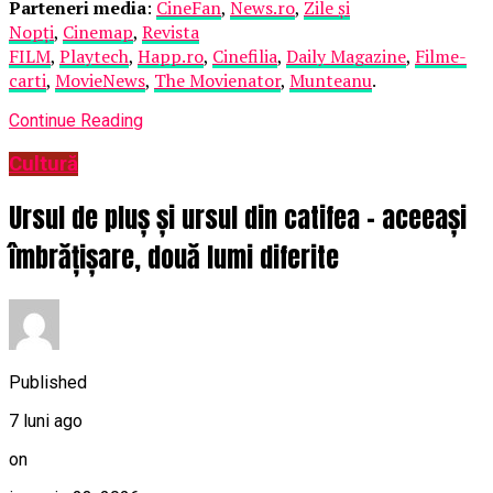
Parteneri media
:
CineFan
,
News.ro
,
Zile și
Nopți
,
Cinemap
,
Revista
FILM
,
Playtech
,
Happ.ro
,
Cinefilia
,
Daily Magazine
,
Filme-
carti
,
MovieNews
,
The Movienator
,
Munteanu
.
Continue Reading
Cultură
Ursul de pluș și ursul din catifea – aceeași
îmbrățișare, două lumi diferite
Published
7 luni ago
on