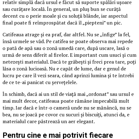
relativ simplă dacă ursul e făcut să suporte spălări ușoare
sau curățare locală. În general, un pluș bun se curăță
decent cu o perie moale și cu soluții blânde, iar aspectul
final poate fi reîmprospătat dacă îl „piepteni” un pic.
Catifeaua atrage și ea praf, dar altfel. Nu se „înfige” la fel,
însă urmele se văd. Pe catifea se poate observa mai repede
o pată de apă sau o zonă umedă care, după uscare, lasă o
urmă de sens diferit al firelor. E important cum usuci și cum
netezești materialul. Dacă te grăbești și freci prea tare, poți
lăsa o zonă lucioasă. Nu e capăt de lume, dar e genul de
lucru pe care îl vezi seara, când aprinzi lumina și te întrebi
de ce te-ai panicat cu șervețelele.
În schimb, dacă ai un stil de viață mai „ordonat” sau ursul e
mai mult decor, catifeaua poate rămâne impecabilă mult
timp. Iar dacă e într-o cameră unde nu se mănâncă, nu se
bea, nu se joacă pe covor cu sucuri și biscuiți, atunci da, e
materialul care păstrează un aer elegant.
Pentru cine e mai potrivit fiecare