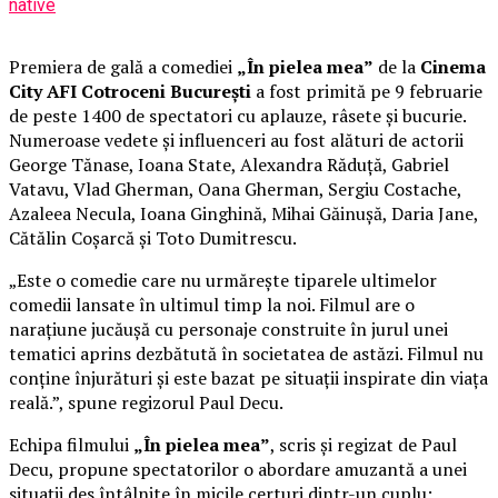
native
Premiera de gală a comediei
„În pielea mea”
de la
Cinema
City AFI Cotroceni București
a fost primită pe 9 februarie
de peste 1400 de spectatori cu aplauze, râsete și bucurie.
Numeroase vedete și influenceri au fost alături de actorii
George Tănase, Ioana State, Alexandra Răduță, Gabriel
Vatavu, Vlad Gherman, Oana Gherman, Sergiu Costache,
Azaleea Necula, Ioana Ginghină, Mihai Găinușă, Daria Jane,
Cătălin Coșarcă și Toto Dumitrescu.
„Este o comedie care nu urmărește tiparele ultimelor
comedii lansate în ultimul timp la noi. Filmul are o
narațiune jucăușă cu personaje construite în jurul unei
tematici aprins dezbătută în societatea de astăzi. Filmul nu
conține înjurături și este bazat pe situații inspirate din viața
reală.”, spune regizorul Paul Decu.
Echipa filmului
„În pielea mea”
, scris și regizat de Paul
Decu, propune spectatorilor o abordare amuzantă a unei
situații des întâlnite în micile certuri dintr-un cuplu: