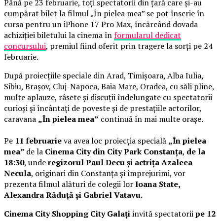
Până pe 23 februarie, toți spectatorii din țară care și-au
cumpărat bilet la filmul „În pielea mea” se pot înscrie în
cursa pentru un iPhone 17 Pro Max, încărcând dovada
achiziției biletului la cinema în
formularul dedicat
concursului
, premiul fiind oferit prin tragere la sorți pe 24
februarie.
După proiecțiile speciale din Arad, Timișoara, Alba Iulia,
Sibiu, Brașov, Cluj-Napoca, Baia Mare, Oradea, cu săli pline,
multe aplauze, râsete și discuții îndelungate cu spectatorii
curioși și încântați de poveste și de prestațiile actorilor,
caravana
„În pielea mea”
continuă în mai multe orașe.
Pe
11 februarie
va avea loc proiecția specială
„În pielea
mea”
de la
Cinema City din City Park Constanța
,
de la
18:30
, unde
regizorul Paul Decu și actrița Azaleea
Necula
, originari din Constanța și împrejurimi, vor
prezenta filmul alături de colegii lor
Ioana State,
Alexandra Răduță și Gabriel Vatavu.
Cinema City Shopping City Galați
invită spectatorii
pe 12