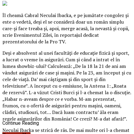
Îl cheamă Cabral Neculai Ibacka, e pe jumătate congolez şi
este o vedetă, deşi el se consideră doar un român simplu
care-şi face treaba şi, apoi, merge acasă, la nevastă şi copii,
scrie Evenimentul Zilei, în reportajul dedicat
prezentatorului de la Pro TV.
Deşi e absolvent al unei facultăţi de educaţie fizică şi sport,
a lucrat o vreme în asigurări. Cum şi când a intrat el în
lumea showbiz-ului? Calculează: „De la 18 la 21 de ani am
vândut asigurări de case şi maşini.
Pe la 23, am început şi cu
cele de viaţă. Da’ mai câştigam şi din sport şi din
televiziune”. A început cu o emisiune, la Antena 1: „Roata
de rezervă”. L-a văzut Cristi Burci şi l-a chemat la o discuţie.
„Habar n-aveam despre ce e vorba. M-am prezentat,
frumos, cu o ofertă de asigurări pentru maşini, oameni,
clădiri, studiouri, tot… Dacă luam contractu’ ăla eram
regele asigurărilor din România! Ce crezi? M-a dat afară!”.
Continue Reading
Neculai Ibacka se strică de râs. De mai multe ori l-a chemat