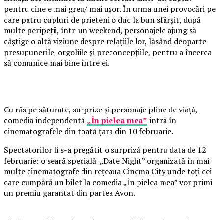
pentru cine e mai greu/ mai ușor. În urma unei provocări pe
care patru cupluri de prieteni o duc la bun sfârșit, după
multe peripeții, într-un weekend, personajele ajung să
câștige o altă viziune despre relațiile lor, lăsând deoparte
presupunerile, orgoliile și preconcepțiile, pentru a încerca
să comunice mai bine între ei.
Cu râs pe săturate, surprize și personaje pline de viață,
comedia independentă
„În pielea mea”
intră în
cinematografele din toată țara din 10 februarie.
Spectatorilor li s-a pregătit o surpriză pentru data de 12
februarie: o seară specială „Date Night” organizată în mai
multe cinematografe din rețeaua Cinema City unde toți cei
care cumpără un bilet la comedia „În pielea mea” vor primi
un premiu garantat din partea Avon.