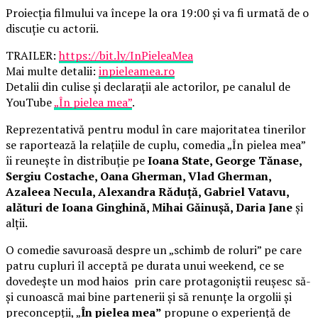
Proiecția filmului va începe la ora 19:00 și va fi urmată de o
discuție cu actorii.
TRAILER:
https://bit.ly/InPieleaMea
Mai multe detalii:
inpieleamea.ro
Detalii din culise și declarații ale actorilor, pe canalul de
YouTube
„În pielea mea”
.
Reprezentativă pentru modul în care majoritatea tinerilor
se raportează la relațiile de cuplu, comedia „În pielea mea”
îi reunește în distribuție pe
Ioana State, George Tănase,
Sergiu Costache, Oana Gherman, Vlad Gherman,
Azaleea Necula, Alexandra Răduță, Gabriel Vatavu,
alături de Ioana Ginghină, Mihai Găinușă, Daria Jane
și
alții.
O comedie savuroasă despre un „schimb de roluri” pe care
patru cupluri îl acceptă pe durata unui weekend, ce se
dovedește un mod haios prin care protagoniștii reușesc să-
și cunoască mai bine partenerii și să renunțe la orgolii și
preconcepții, „
În pielea mea”
propune o experiență de