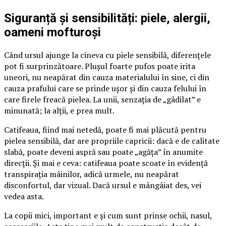
Siguranță și sensibilități: piele, alergii,
oameni mofturoși
Când ursul ajunge la cineva cu piele sensibilă, diferențele
pot fi surprinzătoare. Plușul foarte pufos poate irita
uneori, nu neapărat din cauza materialului în sine, ci din
cauza prafului care se prinde ușor și din cauza felului în
care firele freacă pielea. La unii, senzația de „gâdilat” e
minunată; la alții, e prea mult.
Catifeaua, fiind mai netedă, poate fi mai plăcută pentru
pielea sensibilă, dar are propriile capricii: dacă e de calitate
slabă, poate deveni aspră sau poate „agăța” în anumite
direcții. Și mai e ceva: catifeaua poate scoate în evidență
transpirația mâinilor, adică urmele, nu neapărat
disconfortul, dar vizual. Dacă ursul e mângâiat des, vei
vedea asta.
La copii mici, important e și cum sunt prinse ochii, nasul,