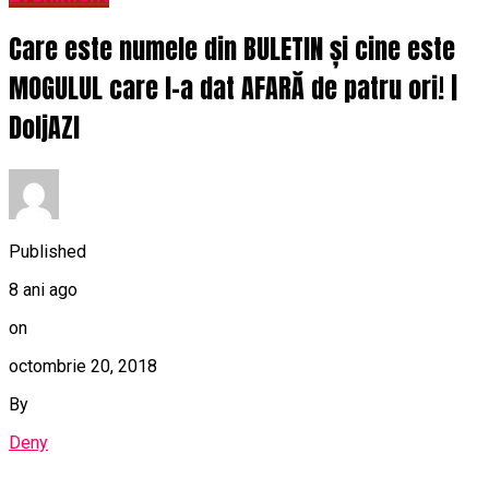
Care este numele din BULETIN și cine este
MOGULUL care l-a dat AFARĂ de patru ori! |
DoljAZI
Published
8 ani ago
on
octombrie 20, 2018
By
Deny