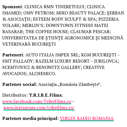
Sponsori
: CLINICA RMN TINERETULUI; CLINICA
IMAMED; OMV PETROM; MIKO BEAUTY PALACE; ȘERBAN
& ASOCIAȚII; ESTEEM BODY SCULPT & SPA; PIZZERIA
VOLARE; MERLIN’S; DOWNTOWN FITNESS MATEI
BASARAB; THE COFFEE HOUSE; CLAUMAR PESCAR;
UNIVERSITATEA DE ȘTIINȚE AGRONOMICE ȘI MEDICINĂ
VETERINARĂ BUCUREȘTI
Parteneri
: AUTO ITALIA IMPEX SRL; KGM BUCUREȘTI –
SMT PALLADY; RAZELM LUXURY RESORT – JURILOVCA;
SCEMTOVICI & BENOWITZ GALLERY; CREATIVE
AVOCADOS; ALCHEMICO.
Partener social
: Asociația „România Zâmbește”.
Distribuitor:
T.R.I.B.E. Films
.
www.facebook.com/TribeFilms.ro
–
www.instagram.com/tribefilms.ro/
Partener media principal
:
VIRGIN RADIO ROMANIA