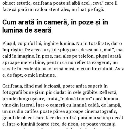
obiect estetic, catifeaua poate să aibă acel „ceva” care îl
face să pară un cadou atent ales, nu luat pe fugă.
Cum arată în cameră, în poze și în
lumina de seară
Plușul, cu puful lui, înghite lumina. Nu în totalitate, dar o
împrăștie. De aceea urșii de pluș par adesea mai „mat”, mai
cald în imagine. În poze, mai ales pe telefon, plușul arată
aproape mereu bine, pentru că nu reflectă exagerat, nu
scoate în evidență nicio urmă mică, nici un fir ciufulit. Asta
e, de fapt, o mică minune.
Catifeaua, fiind mai lucioasă, poate arăta superb în
fotografii bune și un pic ciudat în cele grăbite. Reflectă,
prinde dungi ușoare, arată „în două tonuri” dacă lumina
vine din lateral. Într-o cameră cu lumină caldă, de lampă,
un urs din catifea poate părea aproape cinematografic,
genul de obiect care face decorul să pară mai scump decât
e. Într-o lumină foarte rece, de neon, se poate vedea și