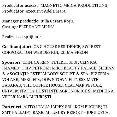
Producător asociat: MAGNETIC MEDIA PRODUCTIONS;
Producător executiv: Adela Mara.
Manager producție: Iulia Cezara Roșu.
Casting: ELEPHANT MEDIA.
Realizat cu sprijinul:
Co-finanțatori:
C&C HOUSE RESIDENCE, S&I BEST
CORPORATION WEB DESIGN, CLIMA FREON
Sponsori
: CLINICA RMN TINERETULUI; CLINICA
IMAMED; OMV PETROM; MIKO BEAUTY PALACE; ȘERBAN
& ASOCIAȚII; ESTEEM BODY SCULPT & SPA; PIZZERIA
VOLARE; MERLIN’S; DOWNTOWN FITNESS MATEI
BASARAB; THE COFFEE HOUSE; CLAUMAR PESCAR;
UNIVERSITATEA DE ȘTIINȚE AGRONOMICE ȘI MEDICINĂ
VETERINARĂ BUCUREȘTI
Parteneri
: AUTO ITALIA IMPEX SRL; KGM BUCUREȘTI –
SMT PALLADY; RAZELM LUXURY RESORT – JURILOVCA;