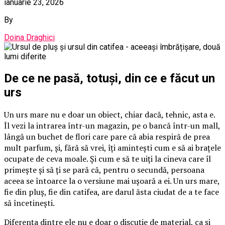
ianuarie 23, 2026
By
Doina Draghici
De ce ne pasă, totuși, din ce e făcut un
urs
Un urs mare nu e doar un obiect, chiar dacă, tehnic, asta e.
Îl vezi la intrarea într-un magazin, pe o bancă într-un mall,
lângă un buchet de flori care pare că abia respiră de prea
mult parfum, și, fără să vrei, îți amintești cum e să ai brațele
ocupate de ceva moale. Și cum e să te uiți la cineva care îl
primește și să ți se pară că, pentru o secundă, persoana
aceea se întoarce la o versiune mai ușoară a ei. Un urs mare,
fie din pluș, fie din catifea, are darul ăsta ciudat de a te face
să încetinești.
Diferența dintre ele nu e doar o discuție de material, ca și