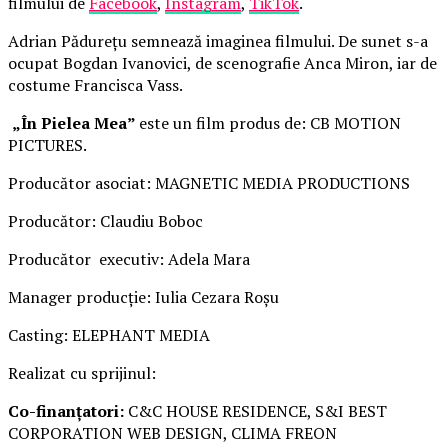
filmului de
Facebook
,
Instagram
,
TikTok
.
Adrian Pădurețu semnează imaginea filmului. De sunet s-a
ocupat Bogdan Ivanovici, de scenografie Anca Miron, iar de
costume Francisca Vass.
„În Pielea Mea”
este un film produs de: CB MOTION
PICTURES.
Producător asociat: MAGNETIC MEDIA PRODUCTIONS
Producător: Claudiu Boboc
Producător executiv: Adela Mara
Manager producție: Iulia Cezara Roșu
Casting: ELEPHANT MEDIA
Realizat cu sprijinul:
Co-finanțatori:
C&C HOUSE RESIDENCE, S&I BEST
CORPORATION WEB DESIGN, CLIMA FREON