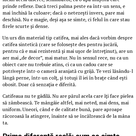
prinde reflexe. Dacă treci palma peste ea într-un sens, e
mai închisă la culoare; dacă o netezești invers, pare mai
deschisă. Nu e magie, deși așa se simte, ci felul în care stau
firele scurte și dense.
Un urs din material tip catifea, mai ales dacă vorbim despre
catifea sintetică (care se folosește des pentru jucării,
pentru că e mai rezistentă și mai ușor de întreținut), are un
aer mai „de decor”, mai matur. Nu în sensul rece, nu ca un
obiect care nu trebuie atins, ci ca un cadou care se
potrivește într-o cameră aranjată cu grijă. Te vezi lăsându-l
lângă perne, într-un colț, și totuși îl iei în brațe când ești
obosit. Doar că senzația e diferită.
Catifeaua nu te gâdilă. Nu are părul acela care îți face pielea
să zâmbească. Te mângâie altfel, mai neted, mai dens, mai
uniform. Uneori, când e de calitate bună, pare aproape
răcoroasă la atingere, înainte să se încălzească de la mâna
ta.