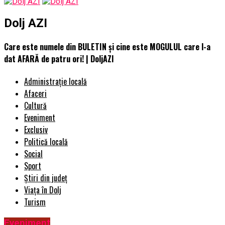
Dolj AZI
Care este numele din BULETIN și cine este MOGULUL care l-a
dat AFARĂ de patru ori! | DoljAZI
Administrație locală
Afaceri
Cultură
Eveniment
Exclusiv
Politică locală
Social
Sport
Știri din județ
Viața în Dolj
Turism
Eveniment