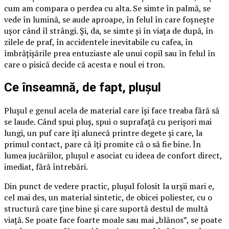
cum am compara o perdea cu alta. Se simte în palmă, se
vede în lumină, se aude aproape, în felul în care foșnește
ușor când îl strângi. Și, da, se simte și în viața de după, în
zilele de praf, în accidentele inevitabile cu cafea, în
îmbrățișările prea entuziaste ale unui copil sau în felul în
care o pisică decide că acesta e noul ei tron.
Ce înseamnă, de fapt, plușul
Plușul e genul acela de material care își face treaba fără să
se laude. Când spui pluș, spui o suprafață cu perișori mai
lungi, un puf care îți alunecă printre degete și care, la
primul contact, pare că îți promite că o să fie bine. În
lumea jucăriilor, plușul e asociat cu ideea de confort direct,
imediat, fără întrebări.
Din punct de vedere practic, plușul folosit la urșii mari e,
cel mai des, un material sintetic, de obicei poliester, cu o
structură care ține bine și care suportă destul de multă
viață. Se poate face foarte moale sau mai „blănos”, se poate