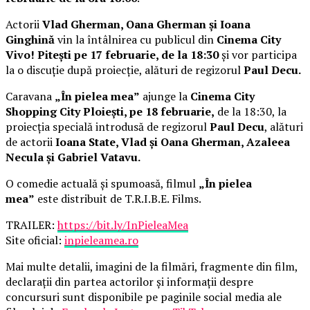
Actorii
Vlad Gherman, Oana Gherman și Ioana
Ginghină
vin la întâlnirea cu publicul din
Cinema City
Vivo! Pitești pe 17 februarie, de la 18:30
și vor participa
la o discuție după proiecție, alături de regizorul
Paul Decu.
Caravana
„În pielea mea”
ajunge la
Cinema City
Shopping City Ploiești, pe 18 februarie,
de la 18:30, la
proiecția specială introdusă de regizorul
Paul Decu
, alături
de actorii
Ioana State, Vlad și Oana Gherman, Azaleea
Necula și Gabriel Vatavu.
O comedie actuală și spumoasă, filmul
„În pielea
mea”
este distribuit de T.R.I.B.E. Films.
TRAILER:
https://bit.ly/InPieleaMea
Site oficial:
inpieleamea.ro
Mai multe detalii, imagini de la filmări, fragmente din film,
declarații din partea actorilor și informații despre
concursuri sunt disponibile pe paginile social media ale