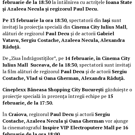
februarie de la 18:30
la întâlnirea cu actrițele
Ioana State
și Azaleea Necula și regizorul Paul Decu.
Pe 13 februarie la ora 18:30
, spectatorii din
Iași
sunt
invitați la proiecția specială din
Cinema City Iulius Mall
,
alături de regizorul
Paul Decu
și de actorii
Gabriel
Vatavu, Sergiu Costache, Azaleea Necula, Alexandra
Răduță.
De „Ziua Îndrăgostiților”, pe
14 februarie, în Cinema City
Iulius Mall Suceava, de la 18:30
, spectatorii sunt invitați
la film alături de regizorul
Paul Decu
și de actorii
Sergiu
Costache, Vlad si Oana Gherman, Alexandra Răduță.
Cineplexx Băneasa Shopping City București
găzduiește o
proiecție specială în prezența întregii echipe pe
15
februarie, de la 17:30.
În
Craiova
, regizorul
Paul Decu
și actorii
Sergiu
Costache, Azaleea Necula și Oana Gherman
vor ajunge
la cinematograful
Inspire VIP Electroputere Mall pe 16
februarie de la ora 18:00
.