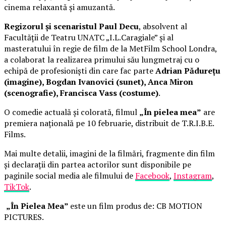
cinema relaxantă și amuzantă.
Regizorul și scenaristul Paul Decu
, absolvent al
Facultății de Teatru UNATC „I.L.Caragiale” și al
masteratului în regie de film de la MetFilm School Londra,
a colaborat la realizarea primului său lungmetraj cu o
echipă de profesioniști din care fac parte
Adrian Pădurețu
(imagine), Bogdan Ivanovici (sunet), Anca Miron
(scenografie), Francisca Vass (costume)
.
O comedie actuală și colorată, filmul
„În pielea mea”
are
premiera națională pe 10 februarie, distribuit de T.R.I.B.E.
Films.
Mai multe detalii, imagini de la filmări, fragmente din film
și declarații din partea actorilor sunt disponibile pe
paginile social media ale filmului de
Facebook
,
Instagram
,
TikTok
.
„În Pielea Mea”
este un film produs de: CB MOTION
PICTURES.