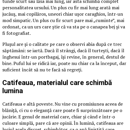
tunde scurt sau lăsa mai lung, iar asta schimbă complet
personalitatea ursului. Un plus cu fir mai lung arată mai
jucăuș, mai copilăros, uneori chiar ușor caraghios, într-un
mod simpatic. Un plus cu fir scurt pare mai „cuminte”, mai
ordonat, ca un urs care știe că va sta pe o canapea bej și va
fi fotografiat.
Plușul are și o calitate pe care o observi abia după ce trec
săptămâni: se iartă. Dacă îl strângi, dacă îl turtești, dacă îl
înghesui într-un portbagaj, își revine, în general, destul de
bine. Puful lui se ridică iar, poate nu chiar ca la început, dar
suficient încât să nu te facă să regreți.
Catifeaua, materialul care schimbă
lumina
Catifeaua e altă poveste. Nu vine cu promisiunea aceea de
blăniță, ci cu o eleganță care poate fi surprinzătoare pe o
jucărie. E genul de material care, chiar și când e într-o
culoare simplă, pare că are opinii. În lumină, catifeaua are
luciul acela discret, schimbător, ca o apă liniștită care