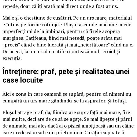
repede, doar că îți arată mai direct unde a fost atins.
Mai e și o chestiune de cusături. Pe un urs mare, materialul
e întins pe forme rotunjite. Plușul ascunde mai bine micile
imperfecțiuni de la îmbinări, pentru că firele acoperă
marginea. Catifeaua, fiind mai netedă, poate arăta mai
„precis” când e bine lucrată și mai „neiertătoare” când nu e.
De aceea, la un urs din catifea contează mult croiul și
execuția.
Întreținere: praf, pete și realitatea unei
case locuite
Aici e zona în care oamenii se supără, pentru că nimeni nu
cumpără un urs mare gândindu-se la aspirator. Și totuși.
Plușul atrage praf, da, fiindcă are suprafață mai mare, fire
mai multe, deci are de ce să se agațe. Se mai lipește și părul
de animale, mai ales dacă ai o pisică ambițioasă sau un câine
care crede că ursul e un prieten nou. Curățarea poate fi