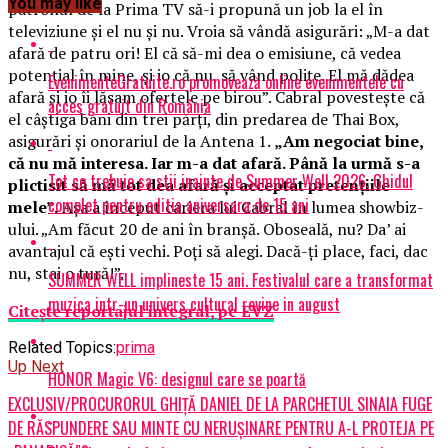
You may like
patronul de la Prima TV să-i propună un job la el în
televiziune şi el nu şi nu. Vroia să vândă asigurări: „M-a dat
afară de patru ori! El că să-mi dea o emisiune, că vedea
potenţial în mine, şi io că nu, să vând poliţe. El mă dădea
EvenimenteGratuite.ro promovează online evenimentele cu
afară şi io îi lăsam ofertele pe birou”. Cabral povesteşte că
acces gratuit din România
el câştiga bani din trei părţi, din predarea de Thai Box,
asigurări şi onorariul de la Antena 1.
„Am negociat bine,
că nu mă interesa. Iar m-a dat afară. Până la urmă s-a
Tot ce trebuie sa stii inainte de Summer Well 2026. Ghidul
plictisit să mă tot dea afară şi acceptat pretenţiile
complet pentru editia aniversara de 15 ani
mele”.
Aşa a început cariera lui Cabral în lumea showbiz-
ului. „Am făcut 20 de ani în branşă. Oboseală, nu? Da’ ai
avantajul că eşti vechi. Poţi să alegi. Dacă-ţi place, faci, dac
nu, stai o tură!”.
SUMMER WELL implineste 15 ani. Festivalul care a transformat
muzica intr-un univers cultural revine in august
Citeşte reportajul integral, pe EVZ
Related Topics:
prima
Up Next
HONOR Magic V6: designul care se poartă
EXCLUSIV/PROCURORUL GHIȚĂ DANIEL DE LA PARCHETUL SINAIA FUGE
DE RĂSPUNDERE SAU MINTE CU NERUȘINARE PENTRU A-L PROTEJA PE