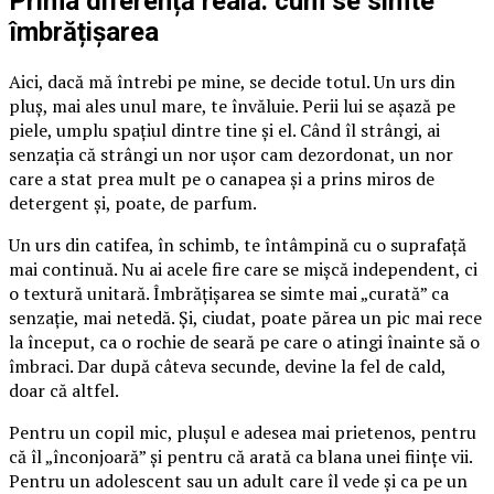
Prima diferență reală: cum se simte
îmbrățișarea
Aici, dacă mă întrebi pe mine, se decide totul. Un urs din
pluș, mai ales unul mare, te învăluie. Perii lui se așază pe
piele, umplu spațiul dintre tine și el. Când îl strângi, ai
senzația că strângi un nor ușor cam dezordonat, un nor
care a stat prea mult pe o canapea și a prins miros de
detergent și, poate, de parfum.
Un urs din catifea, în schimb, te întâmpină cu o suprafață
mai continuă. Nu ai acele fire care se mișcă independent, ci
o textură unitară. Îmbrățișarea se simte mai „curată” ca
senzație, mai netedă. Și, ciudat, poate părea un pic mai rece
la început, ca o rochie de seară pe care o atingi înainte să o
îmbraci. Dar după câteva secunde, devine la fel de cald,
doar că altfel.
Pentru un copil mic, plușul e adesea mai prietenos, pentru
că îl „înconjoară” și pentru că arată ca blana unei ființe vii.
Pentru un adolescent sau un adult care îl vede și ca pe un