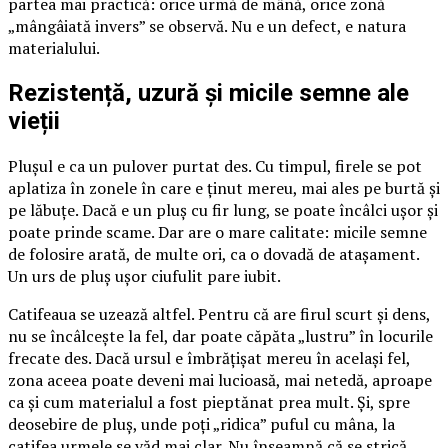
partea mai practică: orice urmă de mână, orice zonă
„mângâiată invers” se observă. Nu e un defect, e natura
materialului.
Rezistență, uzură și micile semne ale
vieții
Plușul e ca un pulover purtat des. Cu timpul, firele se pot
aplatiza în zonele în care e ținut mereu, mai ales pe burtă și
pe lăbuțe. Dacă e un pluș cu fir lung, se poate încâlci ușor și
poate prinde scame. Dar are o mare calitate: micile semne
de folosire arată, de multe ori, ca o dovadă de atașament.
Un urs de pluș ușor ciufulit pare iubit.
Catifeaua se uzează altfel. Pentru că are firul scurt și dens,
nu se încâlcește la fel, dar poate căpăta „lustru” în locurile
frecate des. Dacă ursul e îmbrățișat mereu în același fel,
zona aceea poate deveni mai lucioasă, mai netedă, aproape
ca și cum materialul a fost pieptănat prea mult. Și, spre
deosebire de pluș, unde poți „ridica” puful cu mâna, la
catifea urmele se văd mai clar. Nu înseamnă că se strică