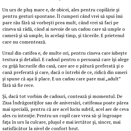
Un urs de pluș mare e, de obicei, ales pentru copilărie și
pentru gesturi spontane. Îl cumperi când vrei să spui îmi
pare rău fără să vorbești prea mult, când vrei să faci pe
cineva să râdă, când ai nevoie de un cadou care să umple o
cameră și să umple, în același timp, și tăcerile. E prietenul
care nu comentează.
Ursul din catifea e, de multe ori, pentru cineva care iubește
textura și detaliul. E cadoul pentru o persoană care își alege
cu grijă lucrurile din casă, care are o pătură preferată și o
cană preferată și care, dacă o întrebi de ce, ridică din umeri
și spune că așa îi place. E un cadou care pare mai „adult”
fără să fie rece.
Și, dacă tot vorbim de cadouri, contează și momentul. De
Ziua Îndrăgostiților sau de aniversări, catifeaua poate părea
mai specială, pentru că are acel luciu subtil, acel aer de ceva
ales cu intenție. Pentru un copil care vrea să-și îngroape
fața în urs la culcare, plușul e mai iertător și, sincer, mai
satisfăcător la nivel de confort brut.