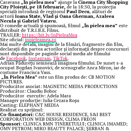
Caravana
„În pielea mea”
ajunge la
Cinema City Shopping
City Ploiești, pe 18 februarie,
de la 18:30, la proiecția
specială introdusă de regizorul
Paul Decu
, alături de
actorii
Ioana State, Vlad și Oana Gherman, Azaleea
Necula și Gabriel Vatavu.
O comedie actuală și spumoasă, filmul
„În pielea mea”
este
distribuit de T.R.I.B.E. Films.
TRAILER:
https://bit.ly/InPieleaMea
Site oficial:
inpieleamea.ro
Mai multe detalii, imagini de la filmări, fragmente din film,
declarații din partea actorilor și informații despre concursuri
sunt disponibile pe paginile social media ale filmului
de
Facebook
,
Instagram
,
TikTok
.
Adrian Pădurețu semnează imaginea filmului. De sunet s-a
ocupat Bogdan Ivanovici, de scenografie Anca Miron, iar de
costume Francisca Vass.
„În Pielea Mea”
este un film produs de: CB MOTION
PICTURES.
Producător asociat: MAGNETIC MEDIA PRODUCTIONS
Producător: Claudiu Boboc
Producător executiv: Adela Mara
Manager producție: Iulia Cezara Roșu
Casting: ELEPHANT MEDIA
Realizat cu sprijinul:
Co-finanțatori:
C&C HOUSE RESIDENCE, S&I BEST
CORPORATION WEB DESIGN, CLIMA FREON
Sponsori
: CLINICA RMN TINERETULUI; CLINICA IMAMED;
OMV PETROM; MIKO BEAUTY PALACE; ȘERBAN &