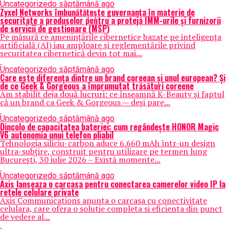
Uncategorized
o săptămână ago
Zyxel Networks îmbunătățește guvernanța în materie de
securitate a produselor pentru a proteja IMM-urile și furnizorii
de servicii de gestionare (MSP)
Pe măsură ce amenințările cibernetice bazate pe inteligența
artificială (AI) iau amploare și reglementările privind
securitatea cibernetică devin tot mai...
Uncategorized
o săptămână ago
Care este diferența dintre un brand coreean și unul european? Și
de ce Geek & Gorgeous a împrumutat trăsături coreene
Am stabilit deja două lucruri: ce înseamnă K-Beauty și faptul
că un brand ca Geek & Gorgeous — deși pare...
Uncategorized
o săptămână ago
Dincolo de capacitatea bateriei: cum regândește HONOR Magic
V6 autonomia unui telefon pliabil
Tehnologia siliciu-carbon aduce 6.660 mAh într-un design
ultra-subțire, construit pentru utilizare pe termen lung
București, 30 iulie 2026 – Există momente...
Uncategorized
o săptămână ago
Axis lanseaza o carcasa pentru conectarea camerelor video IP la
retele celulare private
Axis Communications anunta o carcasa cu conectivitate
celulara, care ofera o solutie completa si eficienta din punct
de vedere al...