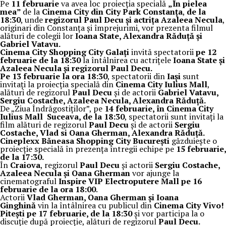
Pe
11 februarie
va avea loc proiecția specială
„În pielea
mea”
de la
Cinema City din City Park Constanța
,
de la
18:30
, unde
regizorul Paul Decu și actrița Azaleea Necula
,
originari din Constanța și împrejurimi, vor prezenta filmul
alături de colegii lor
Ioana State, Alexandra Răduță și
Gabriel Vatavu.
Cinema City Shopping City Galați
invită spectatorii
pe 12
februarie de la 18:30
la întâlnirea cu actrițele
Ioana State și
Azaleea Necula și regizorul Paul Decu.
Pe 13 februarie la ora 18:30
, spectatorii din
Iași
sunt
invitați la proiecția specială din
Cinema City Iulius Mall
,
alături de regizorul
Paul Decu
și de actorii
Gabriel Vatavu,
Sergiu Costache, Azaleea Necula, Alexandra Răduță.
De „Ziua Îndrăgostiților”, pe
14 februarie, în Cinema City
Iulius Mall Suceava, de la 18:30
, spectatorii sunt invitați la
film alături de regizorul
Paul Decu
și de actorii
Sergiu
Costache, Vlad si Oana Gherman, Alexandra Răduță.
Cineplexx Băneasa Shopping City București
găzduiește o
proiecție specială în prezența întregii echipe pe
15 februarie,
de la 17:30.
În
Craiova
, regizorul
Paul Decu
și actorii
Sergiu Costache,
Azaleea Necula și Oana Gherman
vor ajunge la
cinematograful
Inspire VIP Electroputere Mall pe 16
februarie de la ora 18:00
.
Actorii
Vlad Gherman, Oana Gherman și Ioana
Ginghină
vin la întâlnirea cu publicul din
Cinema City Vivo!
Pitești pe 17 februarie, de la 18:30
și vor participa la o
discuție după proiecție, alături de regizorul
Paul Decu.