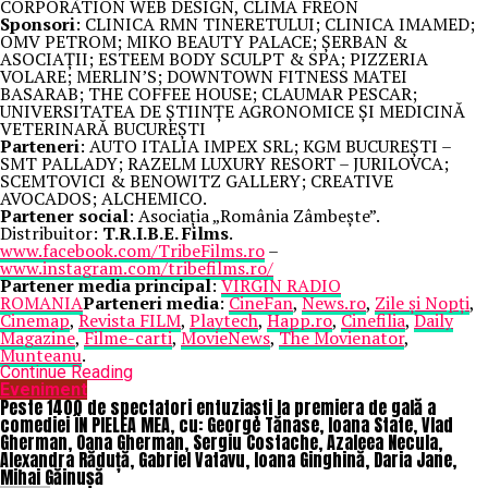
CORPORATION WEB DESIGN, CLIMA FREON
Sponsori
: CLINICA RMN TINERETULUI; CLINICA IMAMED;
OMV PETROM; MIKO BEAUTY PALACE; ȘERBAN &
ASOCIAȚII; ESTEEM BODY SCULPT & SPA; PIZZERIA
VOLARE; MERLIN’S; DOWNTOWN FITNESS MATEI
BASARAB; THE COFFEE HOUSE; CLAUMAR PESCAR;
UNIVERSITATEA DE ȘTIINȚE AGRONOMICE ȘI MEDICINĂ
VETERINARĂ BUCUREȘTI
Parteneri
: AUTO ITALIA IMPEX SRL; KGM BUCUREȘTI –
SMT PALLADY; RAZELM LUXURY RESORT – JURILOVCA;
SCEMTOVICI & BENOWITZ GALLERY; CREATIVE
AVOCADOS; ALCHEMICO.
Partener social
: Asociația „România Zâmbește”.
Distribuitor:
T.R.I.B.E. Films
.
www.facebook.com/TribeFilms.ro
–
www.instagram.com/tribefilms.ro/
Partener media principal
:
VIRGIN RADIO
ROMANIA
Parteneri media
:
CineFan
,
News.ro
,
Zile și Nopți
,
Cinemap
,
Revista FILM
,
Playtech
,
Happ.ro
,
Cinefilia
,
Daily
Magazine
,
Filme-carti
,
MovieNews
,
The Movienator
,
Munteanu
.
Continue Reading
Eveniment
Peste 1400 de spectatori entuziaști la premiera de gală a
comediei ÎN PIELEA MEA, cu: George Tănase, Ioana State, Vlad
Gherman, Oana Gherman, Sergiu Costache, Azaleea Necula,
Alexandra Răduță, Gabriel Vatavu, Ioana Ginghină, Daria Jane,
Mihai Găinușă