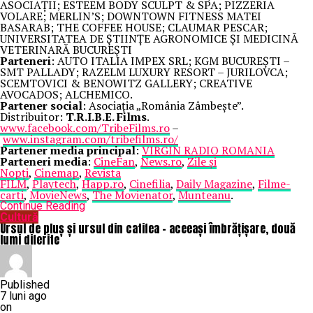
ASOCIAȚII; ESTEEM BODY SCULPT & SPA; PIZZERIA
VOLARE; MERLIN’S; DOWNTOWN FITNESS MATEI
BASARAB; THE COFFEE HOUSE; CLAUMAR PESCAR;
UNIVERSITATEA DE ȘTIINȚE AGRONOMICE ȘI MEDICINĂ
VETERINARĂ BUCUREȘTI
Parteneri
: AUTO ITALIA IMPEX SRL; KGM BUCUREȘTI –
SMT PALLADY; RAZELM LUXURY RESORT – JURILOVCA;
SCEMTOVICI & BENOWITZ GALLERY; CREATIVE
AVOCADOS; ALCHEMICO.
Partener social
: Asociația „România Zâmbește”.
Distribuitor:
T.R.I.B.E. Films
.
www.facebook.com/TribeFilms.ro
–
www.instagram.com/tribefilms.ro/
Partener media principal
:
VIRGIN RADIO ROMANIA
Parteneri media
:
CineFan
,
News.ro
,
Zile și
Nopți
,
Cinemap
,
Revista
FILM
,
Playtech
,
Happ.ro
,
Cinefilia
,
Daily Magazine
,
Filme-
carti
,
MovieNews
,
The Movienator
,
Munteanu
.
Continue Reading
Cultură
Ursul de pluș și ursul din catifea – aceeași îmbrățișare, două
lumi diferite
Published
7 luni ago
on