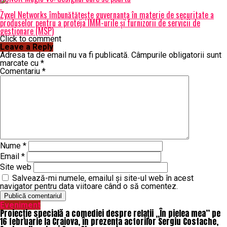
Zyxel Networks îmbunătățește guvernanța în materie de securitate a
produselor pentru a proteja IMM-urile și furnizorii de servicii de
gestionare (MSP)
Click to comment
Leave a Reply
Adresa ta de email nu va fi publicată.
Câmpurile obligatorii sunt
marcate cu
*
Comentariu
*
Nume
*
Email
*
Site web
Salvează-mi numele, emailul și site-ul web în acest
navigator pentru data viitoare când o să comentez.
Eveniment
Proiecție specială a comediei despre relații „În pielea mea” pe
16 februarie la Craiova, în prezența actorilor Sergiu Costache,