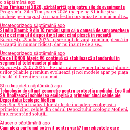
o săptămână ago
Ziua Timișoarei 2026, sărbătorită prin patru zile de evenimente
Programul Zilei Timișoarei 2026 începe pe 31 iulie și se
încheie pe 3 august, cu manifestări organizate în mai multe...
Uncategorized
o săptămână ago
Studiu Xiaomi: 9 din 10 români spun că o cameră de supraveghere
este cel mai util dispozitiv atunci când pleacă în vacanță
București, 29 iulie 2026. În sezonul de vară, românii pleacă în
vacanță în număr ridicat, dar nu înainte de a se...
Uncategorized
o săptămână ago
De ce HONOR Magic V6 continuă să stabilească standardul în
segmentul telefoanelor pliabile
București, 29.07.2026 – Pe măsură ce segmentul smartphone-
urilor pliabile premium evoluează și noi modele apar pe piața
locală, diferențierea nu mai...
Știri din județ
o săptămână ago
Tehnologie de ultimă generație pentru protecția mediului. Eco Sud
SA finalizează închiderea ecologică a primelor cinci celule ale
Depozitului Ecologic Mofleni
Eco Sud SA a finalizat lucrările de închidere ecologică a
primelor cinci celule din cadrul Depozitului Ecologic Mofleni,
implementând soluții...
Afaceri
o săptămână ago
Cum alegi parfumul potrivit pentru vară? Ingredientele care