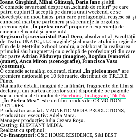
Ioana Ginghină, Mihai Găinușă, Daria Jane
și alții.
O comedie savuroasă despre un „schimb de roluri” pe care
patru cupluri îl acceptă pe durata unui weekend, ce se
dovedește un mod haios prin care protagoniștii reușesc să-și
cunoască mai bine partenerii și să renunțe la orgolii și
preconcepții, „
În pielea mea”
propune o experiență de
cinema relaxantă și amuzantă.
Regizorul și scenaristul Paul Decu
, absolvent al Facultății
de Teatru UNATC „I.L.Caragiale” și al masteratului în regie de
film de la MetFilm School Londra, a colaborat la realizarea
primului său lungmetraj cu o echipă de profesioniști din care
fac parte
Adrian Pădurețu (imagine), Bogdan Ivanovici
(sunet), Anca Miron (scenografie), Francisca Vass
(costume)
.
O comedie actuală și colorată, filmul
„În pielea mea”
are
premiera națională pe 10 februarie, distribuit de T.R.I.B.E.
Films.
Mai multe detalii, imagini de la filmări, fragmente din film și
declarații din partea actorilor sunt disponibile pe paginile
social media ale filmului de
Facebook
,
Instagram
,
TikTok
.
„În Pielea Mea”
este un film produs de: CB MOTION
PICTURES.
Producător asociat: MAGNETIC MEDIA PRODUCTIONS;
Producător executiv: Adela Mara.
Manager producție: Iulia Cezara Roșu.
Casting: ELEPHANT MEDIA.
Realizat cu sprijinul:
Co-finanțatori:
C&C HOUSE RESIDENCE, S&I BEST