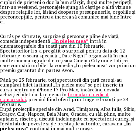
cupluri de prieteni o duc la bun sfârșit, după multe peripeții,
într-un weekend, personajele ajung să câștige o altă viziune
despre relațiile lor, lăsând deoparte presupunerile, orgoliile și
preconcepțiile, pentru a încerca să comunice mai bine între
ei.
Cu râs pe săturate, surprize și personaje pline de viață,
comedia independentă
„În pielea mea”
intră în
cinematografele din toată țara din 10 februarie.
Spectatorilor li s-a pregătit o surpriză pentru data de 12
februarie: o seară specială „Date Night” organizată în mai
multe cinematografe din rețeaua Cinema City unde toți cei
care cumpără un bilet la comedia „În pielea mea” vor primi un
premiu garantat din partea Avon.
Până pe 23 februarie, toți spectatorii din țară care și-au
cumpărat bilet la filmul „În pielea mea” se pot înscrie în
cursa pentru un iPhone 17 Pro Max, încărcând dovada
achiziției biletului la cinema în
formularul dedicat
concursului
, premiul fiind oferit prin tragere la sorți pe 24
februarie.
După proiecțiile speciale din Arad, Timișoara, Alba Iulia, Sibiu,
Brașov, Cluj-Napoca, Baia Mare, Oradea, cu săli pline, multe
aplauze, râsete și discuții îndelungate cu spectatorii curioși și
încântați de poveste și de prestațiile actorilor, caravana
„În
pielea mea”
continuă în mai multe orașe.