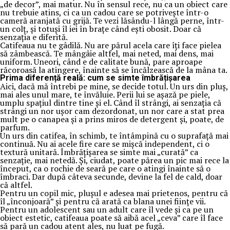
„de decor”, mai matur. Nu în sensul rece, nu ca un obiect care
nu trebuie atins, ci ca un cadou care se potrivește într-o
cameră aranjată cu grijă. Te vezi lăsându-l lângă perne, într-
un colț, și totuși îl iei în brațe când ești obosit. Doar că
senzația e diferită.
Catifeaua nu te gâdilă. Nu are părul acela care îți face pielea
să zâmbească. Te mângâie altfel, mai neted, mai dens, mai
uniform. Uneori, când e de calitate bună, pare aproape
răcoroasă la atingere, înainte să se încălzească de la mâna ta.
Prima diferență reală: cum se simte îmbrățișarea
Aici, dacă mă întrebi pe mine, se decide totul. Un urs din pluș,
mai ales unul mare, te învăluie. Perii lui se așază pe piele,
umplu spațiul dintre tine și el. Când îl strângi, ai senzația că
strângi un nor ușor cam dezordonat, un nor care a stat prea
mult pe o canapea și a prins miros de detergent și, poate, de
parfum.
Un urs din catifea, în schimb, te întâmpină cu o suprafață mai
continuă. Nu ai acele fire care se mișcă independent, ci o
textură unitară. Îmbrățișarea se simte mai „curată” ca
senzație, mai netedă. Și, ciudat, poate părea un pic mai rece la
început, ca o rochie de seară pe care o atingi înainte să o
îmbraci. Dar după câteva secunde, devine la fel de cald, doar
că altfel.
Pentru un copil mic, plușul e adesea mai prietenos, pentru că
îl „înconjoară” și pentru că arată ca blana unei ființe vii.
Pentru un adolescent sau un adult care îl vede și ca pe un
obiect estetic, catifeaua poate să aibă acel „ceva” care îl face
să pară un cadou atent ales, nu luat pe fugă.