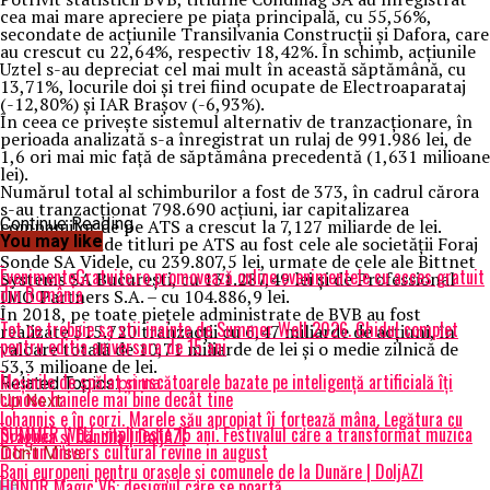
cea mai mare apreciere pe piaţa principală, cu 55,56%,
secondate de acţiunile Transilvania Construcţii şi Dafora, care
au crescut cu 22,64%, respectiv 18,42%. În schimb, acţiunile
Uztel s-au depreciat cel mai mult în această săptămână, cu
13,71%, locurile doi şi trei fiind ocupate de Electroaparataj
(-12,80%) şi IAR Braşov (-6,93%).
În ceea ce priveşte sistemul alternativ de tranzacţionare, în
perioada analizată s-a înregistrat un rulaj de 991.986 lei, de
1,6 ori mai mic faţă de săptămâna precedentă (1,631 milioane
lei).
Numărul total al schimburilor a fost de 373, în cadrul cărora
s-au tranzacţionat 798.690 acţiuni, iar capitalizarea
Continue Reading
companiilor de pe ATS a crescut la 7,127 miliarde de lei.
You may like
Cele mai lichide titluri pe ATS au fost cele ale societăţii Foraj
Sonde SA Videle, cu 239.807,5 lei, urmate de cele ale Bittnet
EvenimenteGratuite.ro promovează online evenimentele cu acces gratuit
Systems SA Bucureşti, cu 131.287,49 lei şi de Professional
din România
IMO Partners S.A. – cu 104.886,9 lei.
În 2018, pe toate pieţele administrate de BVB au fost
Tot ce trebuie sa stii inainte de Summer Well 2026. Ghidul complet
realizate 515.720 tranzacţii cu 6,47 miliarde de acţiuni, în
pentru editia aniversara de 15 ani
valoare totală de 10,71 miliarde de lei şi o medie zilnică de
53,3 milioane de lei.
Mașinile de spălat și uscătoarele bazate pe inteligență artificială îți
Related Topics:
prima
cunosc hainele mai bine decât tine
Up Next
Iohannis e în corzi. Marele său apropiat îi forțează mâna. Legătura cu
SUMMER WELL implineste 15 ani. Festivalul care a transformat muzica
Dragnea și Dăncilă | DoljAZI
intr-un univers cultural revine in august
Don't Miss
Bani europeni pentru orașele și comunele de la Dunăre | DoljAZI
HONOR Magic V6: designul care se poartă