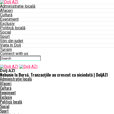
Administrație locală
Afaceri
Cultură
Eveniment
Exclusiv
Politică locală
Social
Sport
Știri din județ
Viața în Dolj
Turism
Connect with us
Dolj AZI
Nebunie la Bursă. Tranzacțiile au crescut ca niciodată | DoljAZI
Administrație locală
Afaceri
Cultură
Eveniment
Exclusiv
Politică locală
Social
Sport