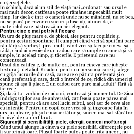
cu șervețelele.
În schimb, dacă ai un stil de viață mai „ordonat” sau ursul e
mai mult decor, catifeaua poate rămâne impecabilă mult
timp. Iar dacă e într-o cameră unde nu se mănâncă, nu se bea,
nu se joacă pe covor cu sucuri și biscuiți, atunci da, e
materialul care păstrează un aer elegant.
Pentru cine e mai potrivit fiecare
Un urs de pluș mare e, de obicei, ales pentru copilărie și
pentru gesturi spontane. Îl cumperi când vrei să spui îmi pare
rău fără să vorbești prea mult, când vrei să faci pe cineva să
râdă, când ai nevoie de un cadou care să umple o cameră și să
umple, în același timp, și tăcerile. E prietenul care nu
comentează.
Ursul din catifea e, de multe ori, pentru cineva care iubește
textura și detaliul. E cadoul pentru o persoană care își alege
cu grijă lucrurile din casă, care are o pătură preferată și o
cană preferată și care, dacă o întrebi de ce, ridică din umeri și
spune că așa îi place. E un cadou care pare mai „adult” fără să
fie rece.
Și, dacă tot vorbim de cadouri, contează și momentul. De Ziua
Îndrăgostiților sau de aniversări, catifeaua poate părea mai
specială, pentru că are acel luciu subtil, acel aer de ceva ales
cu intenție. Pentru un copil care vrea să-și îngroape fața în
urs la culcare, plușul e mai iertător și, sincer, mai satisfăcător
la nivel de confort brut.
Siguranță și sensibilități: piele, alergii, oameni mofturoși
Când ursul ajunge la cineva cu piele sensibilă, diferențele pot
fi surprinzătoare. Plușul foarte pufos poate irita uneori, nu