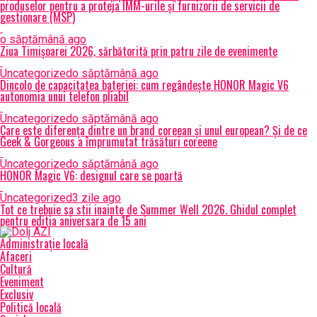
produselor pentru a proteja IMM-urile și furnizorii de servicii de
gestionare (MSP)
o săptămână ago
Ziua Timișoarei 2026, sărbătorită prin patru zile de evenimente
Uncategorized
o săptămână ago
Dincolo de capacitatea bateriei: cum regândește HONOR Magic V6
autonomia unui telefon pliabil
Uncategorized
o săptămână ago
Care este diferența dintre un brand coreean și unul european? Și de ce
Geek & Gorgeous a împrumutat trăsături coreene
Uncategorized
o săptămână ago
HONOR Magic V6: designul care se poartă
Uncategorized
3 zile ago
Tot ce trebuie sa stii inainte de Summer Well 2026. Ghidul complet
pentru editia aniversara de 15 ani
Administrație locală
Afaceri
Cultură
Eveniment
Exclusiv
Politică locală