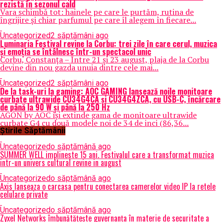
rezistă în sezonul cald
Vara schimbă tot: hainele pe care le purtăm, rutina de
îngrijire și chiar parfumul pe care îl alegem în fiecare...
Uncategorized
2 săptămâni ago
Luminaria Festival revine la Corbu: trei zile în care cerul, muzica
și emoția se întâlnesc într-un spectacol unic
Corbu, Constanța – Între 21 și 23 august, plaja de la Corbu
devine din nou gazda unuia dintre cele mai...
Uncategorized
2 săptămâni ago
De la task-uri la gaming: AOC GAMING lansează noile monitoare
curbate ultrawide CU34G4CA și CU34G4ZCA, cu USB-C, încărcare
de până la 90 W și până la 250 Hz
AGON by AOC își extinde gama de monitoare ultrawide
curbate G4 cu două modele noi de 34 de inci (86,36...
Știrile Săptămânii
Uncategorized
o săptămână ago
SUMMER WELL implineste 15 ani. Festivalul care a transformat muzica
intr-un univers cultural revine in august
Uncategorized
o săptămână ago
Axis lanseaza o carcasa pentru conectarea camerelor video IP la retele
celulare private
Uncategorized
o săptămână ago
Zyxel Networks îmbunătățește guvernanța în materie de securitate a