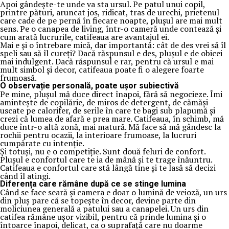
Apoi gândește-te unde va sta ursul. Pe patul unui copil,
printre pături, aruncat jos, ridicat, tras de urechi, prietenul
care cade de pe pernă în fiecare noapte, plușul are mai mult
sens. Pe o canapea de living, într-o cameră unde contează și
cum arată lucrurile, catifeaua are avantajul ei.
Mai e și o întrebare mică, dar importantă: cât de des vrei să îl
speli sau să îl cureți? Dacă răspunsul e des, plușul e de obicei
mai indulgent. Dacă răspunsul e rar, pentru că ursul e mai
mult simbol și decor, catifeaua poate fi o alegere foarte
frumoasă.
O observație personală, poate ușor subiectivă
Pe mine, plușul mă duce direct înapoi, fără să negocieze. Îmi
amintește de copilărie, de miros de detergent, de cămăși
uscate pe calorifer, de serile în care te bagi sub plapumă și
crezi că lumea de afară e prea mare. Catifeaua, în schimb, mă
duce într-o altă zonă, mai matură. Mă face să mă gândesc la
rochii pentru ocazii, la interioare frumoase, la lucruri
cumpărate cu intenție.
Și totuși, nu e o competiție. Sunt două feluri de confort.
Plușul e confortul care te ia de mână și te trage înăuntru.
Catifeaua e confortul care stă lângă tine și te lasă să decizi
când îl atingi.
Diferența care rămâne după ce se stinge lumina
Când se face seară și camera e doar o lumină de veioză, un urs
din pluș pare că se topește în decor, devine parte din
moliciunea generală a patului sau a canapelei. Un urs din
catifea rămâne ușor vizibil, pentru că prinde lumina și o
întoarce înapoi, delicat, ca o suprafață care nu doarme