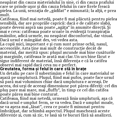
neapărat din cauza materialului în sine, ci din cauza prafului
care se prinde ușor și din cauza felului în care firele freacă
pielea. La unii, senzația de „gâdilat” e minunată; la alții, e prea
mult.
Catifeaua, fiind mai netedă, poate fi mai plăcută pentru pielea
sensibilă, dar are propriile capricii: dacă e de calitate slabă,
poate deveni aspră sau poate „agăța” în anumite direcții. Și
mai e ceva: catifeaua poate scoate în evidență transpirația
mâinilor, adică urmele, nu neapărat disconfortul, dar vizual.
Dacă ursul e mângâiat des, vei vedea asta.
La copii mici, important e și cum sunt prinse ochii, nasul,
accesoriile. Asta ține mai mult de construcție decât de
material, dar merită spus: plușul ascunde mai bine cusăturile
și marginile, catifeaua le arată mai clar. Un urs bine făcut e
sigur indiferent de material, însă diferența e că la catifea
observi mai rapid dacă ceva nu e perfect.
Greutatea, forma și felul în care stă în brațe
Un detaliu pe care îl subestimăm e felul în care materialul se
așază pe umplutură. Plușul, fiind mai pufos, poate face ursul
să pară mai voluminos chiar dacă umplutura e aceeași. De
aceea, doi urși de aceeași dimensiune pot părea diferiți: cel din
pluș pare mai mare, mai „fluffy”, în timp ce cel din catifea
poate părea mai bine conturat.
Catifeaua, fiind mai netedă, urmează linia umpluturii, așa că
dacă ursul e umplut ferm, se va vedea. Dacă e umplut moale,
se va așeza mai „lăsat”, ceea ce poate fi minunat pentru
îmbrățișat, dar schimbă aspectul. Plușul maschează aceste
diferențe și, cum să zic, te lasă să te bucuri fără să analizezi.