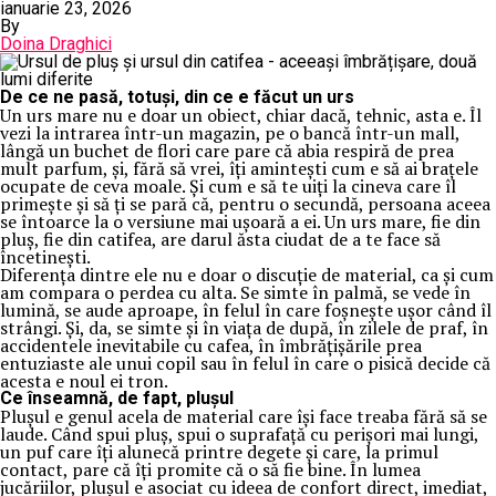
ianuarie 23, 2026
By
Doina Draghici
De ce ne pasă, totuși, din ce e făcut un urs
Un urs mare nu e doar un obiect, chiar dacă, tehnic, asta e. Îl
vezi la intrarea într-un magazin, pe o bancă într-un mall,
lângă un buchet de flori care pare că abia respiră de prea
mult parfum, și, fără să vrei, îți amintești cum e să ai brațele
ocupate de ceva moale. Și cum e să te uiți la cineva care îl
primește și să ți se pară că, pentru o secundă, persoana aceea
se întoarce la o versiune mai ușoară a ei. Un urs mare, fie din
pluș, fie din catifea, are darul ăsta ciudat de a te face să
încetinești.
Diferența dintre ele nu e doar o discuție de material, ca și cum
am compara o perdea cu alta. Se simte în palmă, se vede în
lumină, se aude aproape, în felul în care foșnește ușor când îl
strângi. Și, da, se simte și în viața de după, în zilele de praf, în
accidentele inevitabile cu cafea, în îmbrățișările prea
entuziaste ale unui copil sau în felul în care o pisică decide că
acesta e noul ei tron.
Ce înseamnă, de fapt, plușul
Plușul e genul acela de material care își face treaba fără să se
laude. Când spui pluș, spui o suprafață cu perișori mai lungi,
un puf care îți alunecă printre degete și care, la primul
contact, pare că îți promite că o să fie bine. În lumea
jucăriilor, plușul e asociat cu ideea de confort direct, imediat,