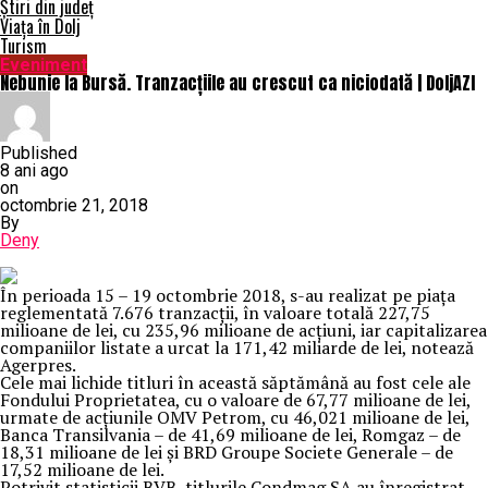
Știri din județ
Viața în Dolj
Turism
Eveniment
Nebunie la Bursă. Tranzacțiile au crescut ca niciodată | DoljAZI
Published
8 ani ago
on
octombrie 21, 2018
By
Deny
În perioada 15 – 19 octombrie 2018, s-au realizat pe piaţa
reglementată 7.676 tranzacţii, în valoare totală 227,75
milioane de lei, cu 235,96 milioane de acţiuni, iar capitalizarea
companiilor listate a urcat la 171,42 miliarde de lei, notează
Agerpres.
Cele mai lichide titluri în această săptămână au fost cele ale
Fondului Proprietatea, cu o valoare de 67,77 milioane de lei,
urmate de acţiunile OMV Petrom, cu 46,021 milioane de lei,
Banca Transilvania – de 41,69 milioane de lei, Romgaz – de
18,31 milioane de lei şi BRD Groupe Societe Generale – de
17,52 milioane de lei.
Potrivit statisticii BVB, titlurile Condmag SA au înregistrat