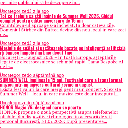
permite publicului să le descopere în...
Uncategorized
3 zile ago
Tot ce trebuie sa stii inainte de Summer Well 2026. Ghidul
complet pentru editia aniversara de 15 ani
Countdown-ul aproape s-a incheiat. In doar cateva zile,
Domeniul Stirbey din Buftea devine din nou locul in care zeci
de...
Uncategorized
3 zile ago
Mașinile de spălat și uscătoarele bazate pe inteligență artificială
îți cunosc hainele mai bine decât tine
București – 5 august 2026 – În toată Europa, așteptările
legate de electrocasnice se schimbă rapid. Gama Bespoke AI
de la...
Uncategorized
o săptămână ago
SUMMER WELL implineste 15 ani. Festivalul care a transformat
muzica intr-un univers cultural revine in august
Exista festivaluri la care mergi pentru un concert. Si exista
Summer Well – locul in care muzica este doar inceputul....
Uncategorized
o săptămână ago
HONOR Magic V6: designul care se poartă
HONOR propune o nouă perspectivă asupra telefoanelor
pliabile: din dispozitive tehnologice în accesorii de stil
personal București, 31.07.2026: După prezentarea...