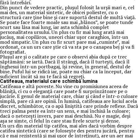
fără întrebări.
Din punct de vedere practic, plușul folosit la urșii mari e, cel
mai des, un material sintetic, de obicei poliester, cu o
structură care ține bine și care suportă destul de multă viață.
Se poate face foarte moale sau mai „blănos”, se poate tunde
scurt sau lăsa mai lung, iar asta schimbă complet
personalitatea ursului. Un plus cu fir mai lung arată mai
jucăuș, mai copilăros, uneori chiar ușor caraghios, într-un
mod simpatic. Un plus cu fir scurt pare mai „cuminte”, mai
ordonat, ca un urs care știe că va sta pe o canapea bej și va fi
fotografiat.
Plușul are și o calitate pe care o observi abia după ce trec
săptămâni: se iartă. Dacă îl strângi, dacă îl turtești, dacă îl
înghesui într-un portbagaj, își revine, în general, destul de
bine. Puful lui se ridică iar, poate nu chiar ca la început, dar
suficient încât să nu te facă să regreți.
Catifeaua, materialul care schimbă lumina
Catifeaua e altă poveste. Nu vine cu promisiunea aceea de
blăniță, ci cu o eleganță care poate fi surprinzătoare pe o
jucărie. E genul de material care, chiar și când e într-o culoare
simplă, pare că are opinii. În lumină, catifeaua are luciul acela
discret, schimbător, ca o apă liniștită care prinde reflexe. Dacă
treci palma peste ea într-un sens, e mai închisă la culoare;
dacă o netezești invers, pare mai deschisă. Nu e magie, deși
așa se simte, ci felul în care stau firele scurte și dense.
Un urs din material tip catifea, mai ales dacă vorbim despre
catifea sintetică (care se folosește des pentru jucării, pentru
că e mai rezistentă și mai ușor de întreținut), are un aer mai