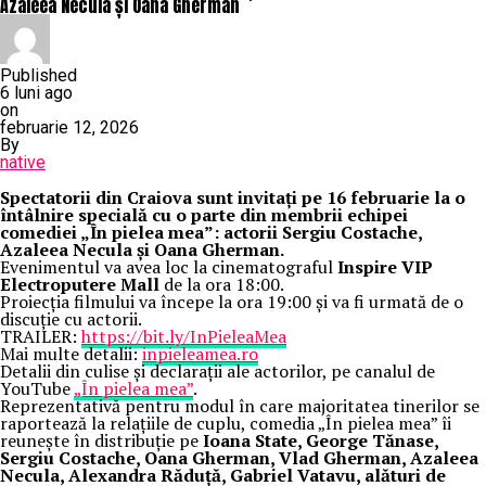
Azaleea Necula și Oana Gherman
Published
6 luni ago
on
februarie 12, 2026
By
native
Spectatorii din Craiova sunt invitați pe 16 februarie la o
întâlnire specială cu o parte din membrii echipei
comediei „În pielea mea”: actorii Sergiu Costache,
Azaleea Necula și Oana Gherman.
Evenimentul va avea loc la cinematograful
Inspire VIP
Electroputere Mall
de la ora 18:00.
Proiecția filmului va începe la ora 19:00 și va fi urmată de o
discuție cu actorii.
TRAILER:
https://bit.ly/InPieleaMea
Mai multe detalii:
inpieleamea.ro
Detalii din culise și declarații ale actorilor, pe canalul de
YouTube
„În pielea mea”
.
Reprezentativă pentru modul în care majoritatea tinerilor se
raportează la relațiile de cuplu, comedia „În pielea mea” îi
reunește în distribuție pe
Ioana State, George Tănase,
Sergiu Costache, Oana Gherman, Vlad Gherman, Azaleea
Necula, Alexandra Răduță, Gabriel Vatavu, alături de