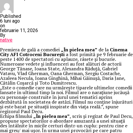
Published
6 luni ago
on
februarie 11, 2026
By
native
Premiera de gală a comediei
„În pielea mea”
de la
Cinema
City AFI Cotroceni București
a fost primită pe 9 februarie de
peste 1400 de spectatori cu aplauze, râsete și bucurie.
Numeroase vedete și influenceri au fost alături de actorii
George Tănase, Ioana State, Alexandra Răduță, Gabriel
Vatavu, Vlad Gherman, Oana Gherman, Sergiu Costache,
Azaleea Necula, Ioana Ginghină, Mihai Găinușă, Daria Jane,
Cătălin Coșarcă și Toto Dumitrescu.
„Este o comedie care nu urmărește tiparele ultimelor comedii
lansate în ultimul timp la noi. Filmul are o narațiune jucăușă
cu personaje construite în jurul unei tematici aprins
dezbătută în societatea de astăzi. Filmul nu conține înjurături
și este bazat pe situații inspirate din viața reală.”, spune
regizorul Paul Decu.
Echipa filmului
„În pielea mea”
, scris și regizat de Paul Decu,
propune spectatorilor o abordare amuzantă a unei situații
des întâlnite în micile certuri dintr-un cuplu: pentru cine e
mai greu/ mai ușor. În urma unei provocări pe care patru