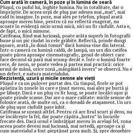
Cum arată în cameră, în poze și în lumina de seară
Plușul, cu puful lui, înghite lumina. Nu în totalitate, dar o
împrăștie. De aceea urșii de pluș par adesea mai „mat”, mai
cald în imagine. În poze, mai ales pe telefon, plușul arată
aproape mereu bine, pentru că nu reflectă exagerat, nu
scoate în evidență nicio urmă mică, nici un fir ciufulit. Asta e,
de fapt, o mică minune.
Catifeaua, fiind mai lucioasă, poate arăta superb în fotografii
bune și un pic ciudat în cele grăbite. Reflectă, prinde dungi
ușoare, arată „în două tonuri” dacă lumina vine din lateral.
Într-o cameră cu lumină caldă, de lampă, un urs din catifea
poate părea aproape cinematografic, genul de obiect care
face decorul să pară mai scump decât e. Într-o lumină foarte
rece, de neon, se poate vedea și partea mai practică: orice
urmă de mână, orice zonă „mângâiată invers” se observă. Nu e
un defect, e natura materialului.
Rezistență, uzură și micile semne ale vieții
Plușul e ca un pulover purtat des. Cu timpul, firele se pot
aplatiza în zonele în care e ținut mereu, mai ales pe burtă și
pe lăbuțe. Dacă e un pluș cu fir lung, se poate încâlci ușor și
poate prinde scame. Dar are o mare calitate: micile semne de
folosire arată, de multe ori, ca o dovadă de atașament. Un urs
de pluș ușor ciufulit pare iubit.
Catifeaua se uzează altfel. Pentru că are firul scurt și dens, nu
se încâlcește la fel, dar poate căpăta „lustru” în locurile
frecate des. Dacă ursul e îmbrățișat mereu în același fel, zona
aceea poate deveni mai lucioasă, mai netedă, aproape ca și
cum materialul a fost pieptănat prea mult. Și, spre deosebire