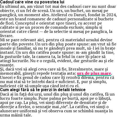
Cadoul care vine cu povestea lui
În ultimul an, am văzut tot mai des cadouri care nu sunt doar
obiecte, ci un fel de scenă. Un urs, un buchet, un mesaj pe
panglică, un moment ales. Atelierul cu Daruri, fondat in 2024,
este un brand romanesc de cadouri personalizate si buchete
de flori. Conceptul e orientat spre tineri, cu accent pe
calitate si pe un proces de comanda exclusiv, simplu si
orientat catre client — de la selectie si mesaj pe panglica, la
livrare.
Mi se pare relevant aici, pentru că materialul ursului devine
parte din poveste. Un urs din pluș poate spune: am vrut să fie
moale și familiar, să nu te gândești prea mult, să-l iei în brațe
instant. Un urs din catifea poate spune: m-am gândit la tine,
la gusturile tale, la camera ta, la felul în care îți place să
atingi lucrurile. Nu e o regulă, evident, dar gesturile au și ele
nuanțe.
Și, dacă vrei să alegi ceva care să fie, literalmente, mare și
memorabil, găsești repede tentația asta:
urs de plus mare
.
Uneori e fix genul de cadou care îți rezolvă dilema, pentru că
nu mai stai să te întrebi dacă e suficient. E, pur și simplu,
suficient cât să umple ușa când intri cu el.
Cum alegi fără să te pierzi în detalii tehnice
Dacă ai în față doi urși, unul din pluș și unul din catifea, fă un
lucru foarte simplu. Pune palma pe burtă, apoi pe o lăbuță,
apoi pe cap. La pluș, vei simți diferențe de densitate și de
direcție a firelor, o senzație mai „vie”. La catifea, vei simți o
alunecare uniformă și vei observa cum se schimbă nuanța în
urma mâinii tale.