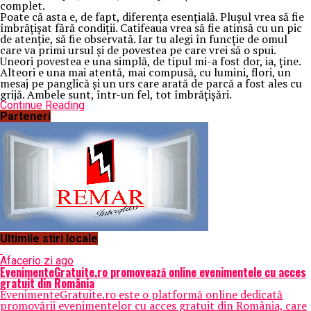
complet.
Poate că asta e, de fapt, diferența esențială. Plușul vrea să fie
îmbrățișat fără condiții. Catifeaua vrea să fie atinsă cu un pic
de atenție, să fie observată. Iar tu alegi în funcție de omul
care va primi ursul și de povestea pe care vrei să o spui.
Uneori povestea e una simplă, de tipul mi-a fost dor, ia, ține.
Alteori e una mai atentă, mai compusă, cu lumini, flori, un
mesaj pe panglică și un urs care arată de parcă a fost ales cu
grijă. Ambele sunt, într-un fel, tot îmbrățișări.
Continue Reading
Parteneri
Ultimile stiri locale
Afaceri
o zi ago
EvenimenteGratuite.ro promovează online evenimentele cu acces
gratuit din România
EvenimenteGratuite.ro este o platformă online dedicată
promovării evenimentelor cu acces gratuit din România, care