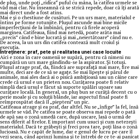
de pluș, unde poți „ridica” puful cu mâna, la catifea urmele se
văd mai clar. Nu înseamnă că se strică repede, doar că îți arată
mai direct unde a fost atins.
Mai e și o chestiune de cusături. Pe un urs mare, materialul e
întins pe forme rotunjite. Plușul ascunde mai bine micile
imperfecțiuni de la îmbinări, pentru că firele acoperă
marginea. Catifeaua, fiind mai netedă, poate arăta mai
„precis” când e bine lucrată și mai „neiertătoare” când nu e.
De aceea, la un urs din catifea contează mult croiul și
execuția.
Întreținere: praf, pete și realitatea unei case locuite
Aici e zona în care oamenii se supără, pentru că nimeni nu
cumpără un urs mare gândindu-se la aspirator. Și totuși.
Plușul atrage praf, da, fiindcă are suprafață mai mare, fire mai
multe, deci are de ce să se agațe. Se mai lipește și părul de
animale, mai ales dacă ai o pisică ambițioasă sau un câine care
crede că ursul e un prieten nou. Curățarea poate fi relativ
simplă dacă ursul e făcut să suporte spălări ușoare sau
curățare locală. În general, un pluș bun se curăță decent cu o
perie moale și cu soluții blânde, iar aspectul final poate fi
reîmprospătat dacă îl „piepteni” un pic.
Catifeaua atrage și ea praf, dar altfel. Nu se „înfige” la fel, însă
urmele se văd. Pe catifea se poate observa mai repede o pată
de apă sau o zonă umedă care, după uscare, lasă o urmă de
sens diferit al firelor. E important cum usuci și cum netezești
materialul. Dacă te grăbești și freci prea tare, poți lăsa o zonă
lucioasă. Nu e capăt de lume, dar e genul de lucru pe care îl
vezi seara, când aprinzi lumina și te întrebi de ce te-ai panicat