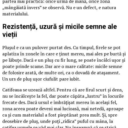
partea mai practică: orice urmă de mână, orice zonă
„mângâiată invers” se observă. Nu e un defect, e natura
materialului.
Rezistență, uzură și micile semne ale
vieții
Plușul e ca un pulover purtat des. Cu timpul, firele se pot
aplatiza în zonele în care e ținut mereu, mai ales pe burtă și
pe lăbuțe. Dacă e un pluș cu fir lung, se poate încâlci ușor și
poate prinde scame. Dar are o mare calitate: micile semne
de folosire arată, de multe ori, ca o dovadă de atașament.
Un urs de pluș ușor ciufulit pare iubit.
Catifeaua se uzează altfel. Pentru că are firul scurt și dens,
nu se încâlcește la fel, dar poate căpăta „lustru” în locurile
frecate des. Dacă ursul e îmbrățișat mereu în același fel,
zona aceea poate deveni mai lucioasă, mai netedă, aproape
ca și cum materialul a fost pieptănat prea mult. Și, spre
deosebire de pluș, unde poți „ridica” puful cu mâna, la
catifea urmele se văd mai clar. Nu înseamnă că se strică