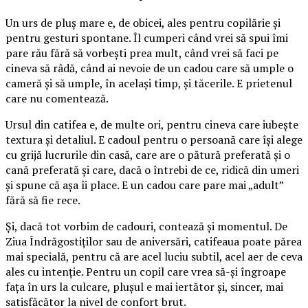
Un urs de pluș mare e, de obicei, ales pentru copilărie și
pentru gesturi spontane. Îl cumperi când vrei să spui îmi
pare rău fără să vorbești prea mult, când vrei să faci pe
cineva să râdă, când ai nevoie de un cadou care să umple o
cameră și să umple, în același timp, și tăcerile. E prietenul
care nu comentează.
Ursul din catifea e, de multe ori, pentru cineva care iubește
textura și detaliul. E cadoul pentru o persoană care își alege
cu grijă lucrurile din casă, care are o pătură preferată și o
cană preferată și care, dacă o întrebi de ce, ridică din umeri
și spune că așa îi place. E un cadou care pare mai „adult”
fără să fie rece.
Și, dacă tot vorbim de cadouri, contează și momentul. De
Ziua Îndrăgostiților sau de aniversări, catifeaua poate părea
mai specială, pentru că are acel luciu subtil, acel aer de ceva
ales cu intenție. Pentru un copil care vrea să-și îngroape
fața în urs la culcare, plușul e mai iertător și, sincer, mai
satisfăcător la nivel de confort brut.