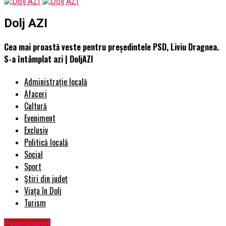
Dolj AZI
Cea mai proastă veste pentru președintele PSD, Liviu Dragnea.
S-a întâmplat azi | DoljAZI
Administrație locală
Afaceri
Cultură
Eveniment
Exclusiv
Politică locală
Social
Sport
Știri din județ
Viața în Dolj
Turism
Eveniment