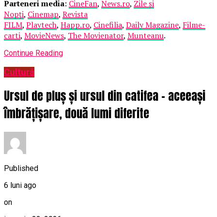
Parteneri media
:
CineFan
,
News.ro
,
Zile și
Nopți
,
Cinemap
,
Revista
FILM
,
Playtech
,
Happ.ro
,
Cinefilia
,
Daily Magazine
,
Filme-
carti
,
MovieNews
,
The Movienator
,
Munteanu
.
Continue Reading
Cultură
Ursul de pluș și ursul din catifea – aceeași
îmbrățișare, două lumi diferite
Published
6 luni ago
on