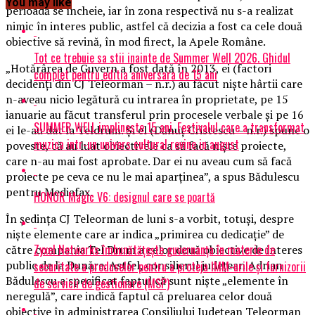
You may like
perioadă se încheie, iar în zona respectivă nu s-a realizat
nimic în interes public, astfel că decizia a fost ca cele două
obiective să revină, în mod firect, la Apele Române.
Tot ce trebuie sa stii inainte de Summer Well 2026. Ghidul
„Hotărârea de Guvern a fost dată în 2013, ei (factori
complet pentru editia aniversara de 15 ani
decidenţi din CJ Teleorman – n.r.) au făcut nişte hârtii care
n-aveau nicio legătură cu intrarea în proprietate, pe 15
ianuarie au făcut transferul prin procesele verbale şi pe 16
SUMMER WELL implineste 15 ani. Festivalul care a transformat
ei le-au dat la Teldrum. Și el (Dănuţ Cristescu – n.r.) spune o
muzica intr-un univers cultural revine in august
poveste, că au luat obiectivele ca să facă nişte proiecte,
care n-au mai fost aprobate. Dar ei nu aveau cum să facă
proiecte pe ceva ce nu le mai aparţinea”, a spus Bădulescu
pentru Mediafax.
HONOR Magic V6: designul care se poartă
În şedinţa CJ Teleorman de luni s-a vorbit, totuşi, despre
nişte elemente care ar indica „primirea cu dedicaţie” de
Zyxel Networks îmbunătățește guvernanța în materie de
către compania Tel Drum a celor două obiective de interes
public de la Dunăre. Astfel, consilierul judeţean Adrian
securitate a produselor pentru a proteja IMM-urile și furnizorii
Bădulescu a specificat faptul că sunt nişte „elemente în
de servicii de gestionare (MSP)
neregulă”, care indică faptul că preluarea celor două
obiective în administrarea Consiliului Judeţean Teleorman