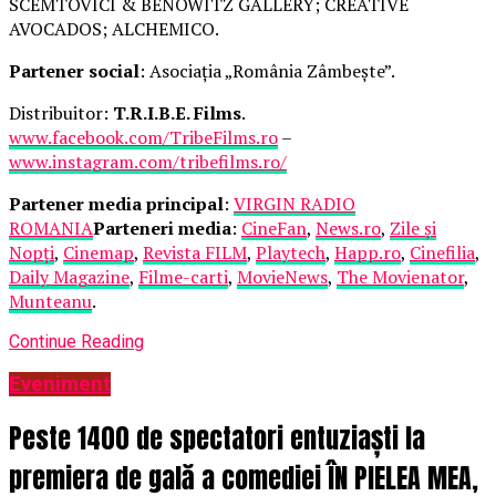
SCEMTOVICI & BENOWITZ GALLERY; CREATIVE
AVOCADOS; ALCHEMICO.
Partener social
: Asociația „România Zâmbește”.
Distribuitor:
T.R.I.B.E. Films
.
www.facebook.com/TribeFilms.ro
–
www.instagram.com/tribefilms.ro/
Partener media principal
:
VIRGIN RADIO
ROMANIA
Parteneri media
:
CineFan
,
News.ro
,
Zile și
Nopți
,
Cinemap
,
Revista FILM
,
Playtech
,
Happ.ro
,
Cinefilia
,
Daily Magazine
,
Filme-carti
,
MovieNews
,
The Movienator
,
Munteanu
.
Continue Reading
Eveniment
Peste 1400 de spectatori entuziaști la
premiera de gală a comediei ÎN PIELEA MEA,