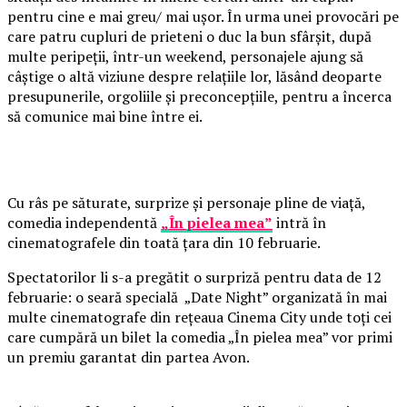
pentru cine e mai greu/ mai ușor. În urma unei provocări pe
care patru cupluri de prieteni o duc la bun sfârșit, după
multe peripeții, într-un weekend, personajele ajung să
câștige o altă viziune despre relațiile lor, lăsând deoparte
presupunerile, orgoliile și preconcepțiile, pentru a încerca
să comunice mai bine între ei.
Cu râs pe săturate, surprize și personaje pline de viață,
comedia independentă
„În pielea mea”
intră în
cinematografele din toată țara din 10 februarie.
Spectatorilor li s-a pregătit o surpriză pentru data de 12
februarie: o seară specială „Date Night” organizată în mai
multe cinematografe din rețeaua Cinema City unde toți cei
care cumpără un bilet la comedia „În pielea mea” vor primi
un premiu garantat din partea Avon.