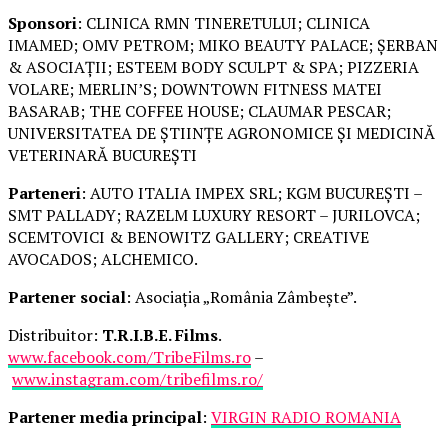
Sponsori
: CLINICA RMN TINERETULUI; CLINICA
IMAMED; OMV PETROM; MIKO BEAUTY PALACE; ȘERBAN
& ASOCIAȚII; ESTEEM BODY SCULPT & SPA; PIZZERIA
VOLARE; MERLIN’S; DOWNTOWN FITNESS MATEI
BASARAB; THE COFFEE HOUSE; CLAUMAR PESCAR;
UNIVERSITATEA DE ȘTIINȚE AGRONOMICE ȘI MEDICINĂ
VETERINARĂ BUCUREȘTI
Parteneri
: AUTO ITALIA IMPEX SRL; KGM BUCUREȘTI –
SMT PALLADY; RAZELM LUXURY RESORT – JURILOVCA;
SCEMTOVICI & BENOWITZ GALLERY; CREATIVE
AVOCADOS; ALCHEMICO.
Partener social
: Asociația „România Zâmbește”.
Distribuitor:
T.R.I.B.E. Films
.
www.facebook.com/TribeFilms.ro
–
www.instagram.com/tribefilms.ro/
Partener media principal
:
VIRGIN RADIO ROMANIA