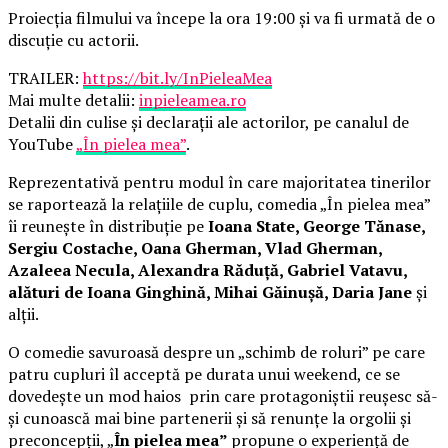
Proiecția filmului va începe la ora 19:00 și va fi urmată de o
discuție cu actorii.
TRAILER:
https://bit.ly/InPieleaMea
Mai multe detalii:
inpieleamea.ro
Detalii din culise și declarații ale actorilor, pe canalul de
YouTube
„În pielea mea”
.
Reprezentativă pentru modul în care majoritatea tinerilor
se raportează la relațiile de cuplu, comedia „În pielea mea”
îi reunește în distribuție pe
Ioana State, George Tănase,
Sergiu Costache, Oana Gherman, Vlad Gherman,
Azaleea Necula, Alexandra Răduță, Gabriel Vatavu,
alături de Ioana Ginghină, Mihai Găinușă, Daria Jane
și
alții.
O comedie savuroasă despre un „schimb de roluri” pe care
patru cupluri îl acceptă pe durata unui weekend, ce se
dovedește un mod haios prin care protagoniștii reușesc să-
și cunoască mai bine partenerii și să renunțe la orgolii și
preconcepții, „
În pielea mea”
propune o experiență de