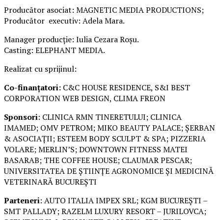
Producător asociat: MAGNETIC MEDIA PRODUCTIONS;
Producător executiv: Adela Mara.
Manager producție: Iulia Cezara Roșu.
Casting: ELEPHANT MEDIA.
Realizat cu sprijinul:
Co-finanțatori:
C&C HOUSE RESIDENCE, S&I BEST
CORPORATION WEB DESIGN, CLIMA FREON
Sponsori
: CLINICA RMN TINERETULUI; CLINICA
IMAMED; OMV PETROM; MIKO BEAUTY PALACE; ȘERBAN
& ASOCIAȚII; ESTEEM BODY SCULPT & SPA; PIZZERIA
VOLARE; MERLIN’S; DOWNTOWN FITNESS MATEI
BASARAB; THE COFFEE HOUSE; CLAUMAR PESCAR;
UNIVERSITATEA DE ȘTIINȚE AGRONOMICE ȘI MEDICINĂ
VETERINARĂ BUCUREȘTI
Parteneri
: AUTO ITALIA IMPEX SRL; KGM BUCUREȘTI –
SMT PALLADY; RAZELM LUXURY RESORT – JURILOVCA;