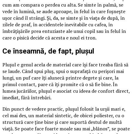
cum am compara o perdea cu alta. Se simte în palmă, se
vede în lumină, se aude aproape, în felul în care foșnește
ușor când îl strângi. Și, da, se simte și în viața de după, în
zilele de praf, în accidentele inevitabile cu cafea, în
îmbrățișările prea entuziaste ale unui copil sau în felul în
care o pisică decide că acesta e noul ei tron.
Ce înseamnă, de fapt, plușul
Plușul e genul acela de material care își face treaba fără să
se laude. Când spui pluș, spui o suprafață cu perișori mai
lungi, un puf care îți alunecă printre degete și care, la
primul contact, pare că îți promite că o să fie bine. În
lumea jucăriilor, plușul e asociat cu ideea de confort direct,
imediat, fără întrebări.
Din punct de vedere practic, plușul folosit la urșii mari e,
cel mai des, un material sintetic, de obicei poliester, cu o
structură care ține bine și care suportă destul de multă
viață. Se poate face foarte moale sau mai „blănos”, se poate