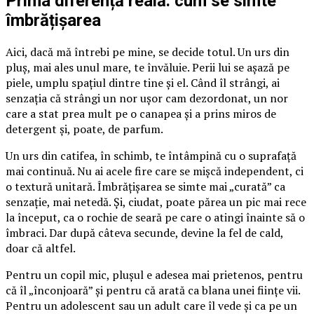
Prima diferență reală: cum se simte
îmbrățișarea
Aici, dacă mă întrebi pe mine, se decide totul. Un urs din
pluș, mai ales unul mare, te învăluie. Perii lui se așază pe
piele, umplu spațiul dintre tine și el. Când îl strângi, ai
senzația că strângi un nor ușor cam dezordonat, un nor
care a stat prea mult pe o canapea și a prins miros de
detergent și, poate, de parfum.
Un urs din catifea, în schimb, te întâmpină cu o suprafață
mai continuă. Nu ai acele fire care se mișcă independent, ci
o textură unitară. Îmbrățișarea se simte mai „curată” ca
senzație, mai netedă. Și, ciudat, poate părea un pic mai rece
la început, ca o rochie de seară pe care o atingi înainte să o
îmbraci. Dar după câteva secunde, devine la fel de cald,
doar că altfel.
Pentru un copil mic, plușul e adesea mai prietenos, pentru
că îl „înconjoară” și pentru că arată ca blana unei ființe vii.
Pentru un adolescent sau un adult care îl vede și ca pe un