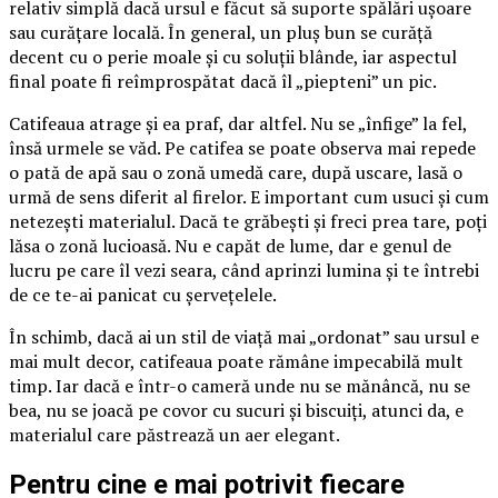
relativ simplă dacă ursul e făcut să suporte spălări ușoare
sau curățare locală. În general, un pluș bun se curăță
decent cu o perie moale și cu soluții blânde, iar aspectul
final poate fi reîmprospătat dacă îl „piepteni” un pic.
Catifeaua atrage și ea praf, dar altfel. Nu se „înfige” la fel,
însă urmele se văd. Pe catifea se poate observa mai repede
o pată de apă sau o zonă umedă care, după uscare, lasă o
urmă de sens diferit al firelor. E important cum usuci și cum
netezești materialul. Dacă te grăbești și freci prea tare, poți
lăsa o zonă lucioasă. Nu e capăt de lume, dar e genul de
lucru pe care îl vezi seara, când aprinzi lumina și te întrebi
de ce te-ai panicat cu șervețelele.
În schimb, dacă ai un stil de viață mai „ordonat” sau ursul e
mai mult decor, catifeaua poate rămâne impecabilă mult
timp. Iar dacă e într-o cameră unde nu se mănâncă, nu se
bea, nu se joacă pe covor cu sucuri și biscuiți, atunci da, e
materialul care păstrează un aer elegant.
Pentru cine e mai potrivit fiecare