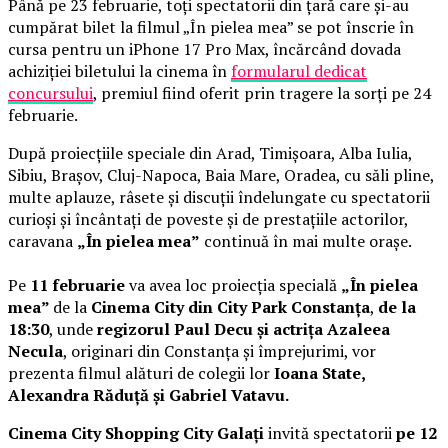
Până pe 23 februarie, toți spectatorii din țară care și-au
cumpărat bilet la filmul „În pielea mea” se pot înscrie în
cursa pentru un iPhone 17 Pro Max, încărcând dovada
achiziției biletului la cinema în
formularul dedicat
concursului
, premiul fiind oferit prin tragere la sorți pe 24
februarie.
După proiecțiile speciale din Arad, Timișoara, Alba Iulia,
Sibiu, Brașov, Cluj-Napoca, Baia Mare, Oradea, cu săli pline,
multe aplauze, râsete și discuții îndelungate cu spectatorii
curioși și încântați de poveste și de prestațiile actorilor,
caravana
„În pielea mea”
continuă în mai multe orașe.
Pe
11 februarie
va avea loc proiecția specială
„În pielea
mea”
de la
Cinema City din City Park Constanța
,
de la
18:30
, unde
regizorul Paul Decu și actrița Azaleea
Necula
, originari din Constanța și împrejurimi, vor
prezenta filmul alături de colegii lor
Ioana State,
Alexandra Răduță și Gabriel Vatavu.
Cinema City Shopping City Galați
invită spectatorii
pe 12