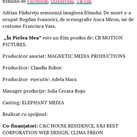
filmului de
Facebook
,
Instagram
,
TikTok
.
Adrian Pădurețu semnează imaginea filmului. De sunet s-a
ocupat Bogdan Ivanovici, de scenografie Anca Miron, iar de
costume Francisca Vass.
„În Pielea Mea”
este un film produs de: CB MOTION
PICTURES.
Producător asociat: MAGNETIC MEDIA PRODUCTIONS
Producător: Claudiu Boboc
Producător executiv: Adela Mara
Manager producție: Iulia Cezara Roșu
Casting: ELEPHANT MEDIA
Realizat cu sprijinul:
Co-finanțatori:
C&C HOUSE RESIDENCE, S&I BEST
CORPORATION WEB DESIGN, CLIMA FREON