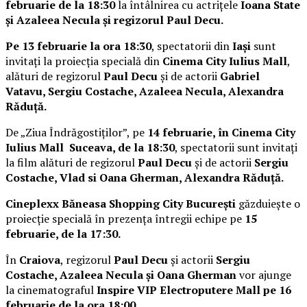
februarie de la 18:30
la întâlnirea cu actrițele
Ioana State
și Azaleea Necula și regizorul Paul Decu.
Pe 13 februarie la ora 18:30
, spectatorii din
Iași
sunt
invitați la proiecția specială din
Cinema City Iulius Mall
,
alături de regizorul
Paul Decu
și de actorii
Gabriel
Vatavu, Sergiu Costache, Azaleea Necula, Alexandra
Răduță.
De „Ziua Îndrăgostiților”, pe
14 februarie, în Cinema City
Iulius Mall Suceava, de la 18:30
, spectatorii sunt invitați
la film alături de regizorul
Paul Decu
și de actorii
Sergiu
Costache, Vlad si Oana Gherman, Alexandra Răduță.
Cineplexx Băneasa Shopping City București
găzduiește o
proiecție specială în prezența întregii echipe pe
15
februarie, de la 17:30.
În
Craiova
, regizorul
Paul Decu
și actorii
Sergiu
Costache, Azaleea Necula și Oana Gherman
vor ajunge
la cinematograful
Inspire VIP Electroputere Mall pe 16
februarie de la ora 18:00
.