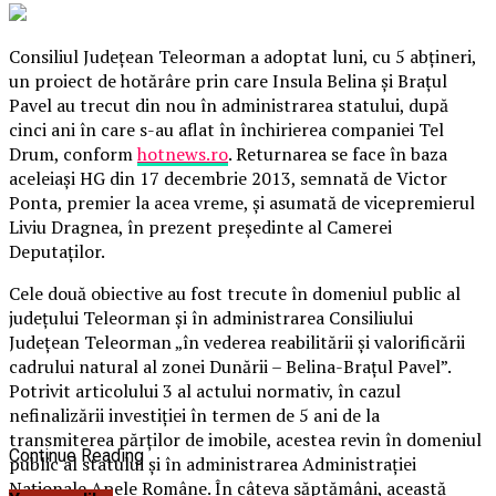
Consiliul Judeţean Teleorman a adoptat luni, cu 5 abţineri,
un proiect de hotărâre prin care Insula Belina şi Braţul
Pavel au trecut din nou în administrarea statului, după
cinci ani în care s-au aflat în închirierea companiei Tel
Drum, conform
hotnews.ro
. Returnarea se face în baza
aceleiaşi HG din 17 decembrie 2013, semnată de Victor
Ponta, premier la acea vreme, şi asumată de vicepremierul
Liviu Dragnea, în prezent preşedinte al Camerei
Deputaţilor.
Cele două obiective au fost trecute în domeniul public al
judeţului Teleorman şi în administrarea Consiliului
Judeţean Teleorman „în vederea reabilitării şi valorificării
cadrului natural al zonei Dunării – Belina-Braţul Pavel”.
Potrivit articolului 3 al actului normativ, în cazul
nefinalizării investiţiei în termen de 5 ani de la
transmiterea părţilor de imobile, acestea revin în domeniul
Continue Reading
public al statului şi în administrarea Administraţiei
Naţionale Apele Române. În câteva săptămâni, această