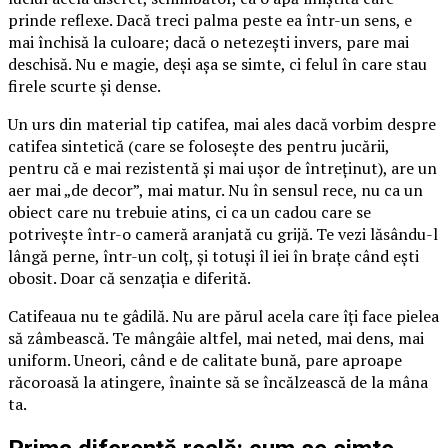
prinde reflexe. Dacă treci palma peste ea într-un sens, e
mai închisă la culoare; dacă o netezești invers, pare mai
deschisă. Nu e magie, deși așa se simte, ci felul în care stau
firele scurte și dense.
Un urs din material tip catifea, mai ales dacă vorbim despre
catifea sintetică (care se folosește des pentru jucării,
pentru că e mai rezistentă și mai ușor de întreținut), are un
aer mai „de decor”, mai matur. Nu în sensul rece, nu ca un
obiect care nu trebuie atins, ci ca un cadou care se
potrivește într-o cameră aranjată cu grijă. Te vezi lăsându-l
lângă perne, într-un colț, și totuși îl iei în brațe când ești
obosit. Doar că senzația e diferită.
Catifeaua nu te gâdilă. Nu are părul acela care îți face pielea
să zâmbească. Te mângâie altfel, mai neted, mai dens, mai
uniform. Uneori, când e de calitate bună, pare aproape
răcoroasă la atingere, înainte să se încălzească de la mâna
ta.