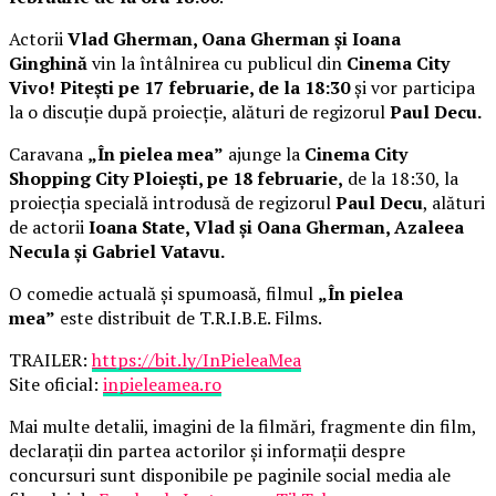
Actorii
Vlad Gherman, Oana Gherman și Ioana
Ginghină
vin la întâlnirea cu publicul din
Cinema City
Vivo! Pitești pe 17 februarie, de la 18:30
și vor participa
la o discuție după proiecție, alături de regizorul
Paul Decu.
Caravana
„În pielea mea”
ajunge la
Cinema City
Shopping City Ploiești, pe 18 februarie,
de la 18:30, la
proiecția specială introdusă de regizorul
Paul Decu
, alături
de actorii
Ioana State, Vlad și Oana Gherman, Azaleea
Necula și Gabriel Vatavu.
O comedie actuală și spumoasă, filmul
„În pielea
mea”
este distribuit de T.R.I.B.E. Films.
TRAILER:
https://bit.ly/InPieleaMea
Site oficial:
inpieleamea.ro
Mai multe detalii, imagini de la filmări, fragmente din film,
declarații din partea actorilor și informații despre
concursuri sunt disponibile pe paginile social media ale