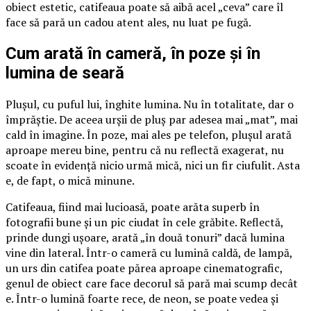
obiect estetic, catifeaua poate să aibă acel „ceva” care îl
face să pară un cadou atent ales, nu luat pe fugă.
Cum arată în cameră, în poze și în
lumina de seară
Plușul, cu puful lui, înghite lumina. Nu în totalitate, dar o
împrăștie. De aceea urșii de pluș par adesea mai „mat”, mai
cald în imagine. În poze, mai ales pe telefon, plușul arată
aproape mereu bine, pentru că nu reflectă exagerat, nu
scoate în evidență nicio urmă mică, nici un fir ciufulit. Asta
e, de fapt, o mică minune.
Catifeaua, fiind mai lucioasă, poate arăta superb în
fotografii bune și un pic ciudat în cele grăbite. Reflectă,
prinde dungi ușoare, arată „în două tonuri” dacă lumina
vine din lateral. Într-o cameră cu lumină caldă, de lampă,
un urs din catifea poate părea aproape cinematografic,
genul de obiect care face decorul să pară mai scump decât
e. Într-o lumină foarte rece, de neon, se poate vedea și