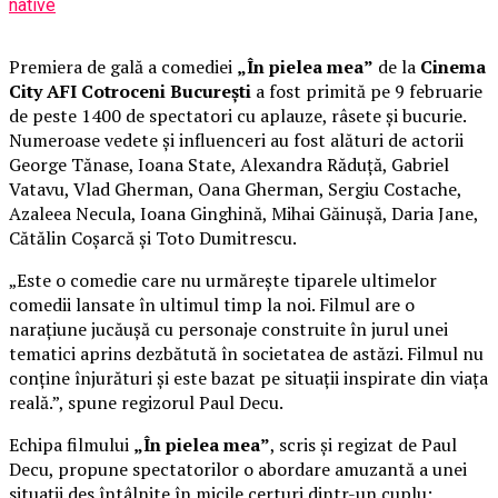
native
Premiera de gală a comediei
„În pielea mea”
de la
Cinema
City AFI Cotroceni București
a fost primită pe 9 februarie
de peste 1400 de spectatori cu aplauze, râsete și bucurie.
Numeroase vedete și influenceri au fost alături de actorii
George Tănase, Ioana State, Alexandra Răduță, Gabriel
Vatavu, Vlad Gherman, Oana Gherman, Sergiu Costache,
Azaleea Necula, Ioana Ginghină, Mihai Găinușă, Daria Jane,
Cătălin Coșarcă și Toto Dumitrescu.
„Este o comedie care nu urmărește tiparele ultimelor
comedii lansate în ultimul timp la noi. Filmul are o
narațiune jucăușă cu personaje construite în jurul unei
tematici aprins dezbătută în societatea de astăzi. Filmul nu
conține înjurături și este bazat pe situații inspirate din viața
reală.”, spune regizorul Paul Decu.
Echipa filmului
„În pielea mea”
, scris și regizat de Paul
Decu, propune spectatorilor o abordare amuzantă a unei
situații des întâlnite în micile certuri dintr-un cuplu: