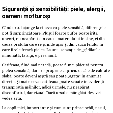
Siguranță și sensibilități: piele, alergii,
oameni mofturoși
Când ursul ajunge la cineva cu piele sensibilă, diferențele
pot fi surprinzătoare. Plușul foarte pufos poate irita
uneori, nu neapărat din cauza materialului în sine, ci din
cauza prafului care se prinde ușor și din cauza felului în
care firele freacă pielea. La unii, senzația de „gâdilat” e
minunată; la alții, e prea mult.
Catifeaua, fiind mai netedă, poate fi mai plăcută pentru
pielea sensibilă, dar are propriile capricii: dacă e de calitate
slabă, poate deveni aspră sau poate „agăța” în anumite
direcții. Și mai e ceva: catifeaua poate scoate în evidență
transpirația mâinilor, adică urmele, nu neapărat
disconfortul, dar vizual. Dacă ursul e mângâiat des, vei
vedea asta.
La copii mici, important e și cum sunt prinse ochii, nasul,