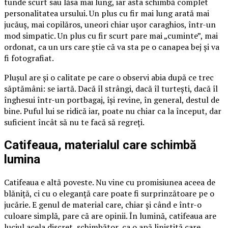
tunde scurt sau lăsa mai lung, iar asta schimbă complet
personalitatea ursului. Un plus cu fir mai lung arată mai
jucăuș, mai copilăros, uneori chiar ușor caraghios, într-un
mod simpatic. Un plus cu fir scurt pare mai „cuminte”, mai
ordonat, ca un urs care știe că va sta pe o canapea bej și va
fi fotografiat.
Plușul are și o calitate pe care o observi abia după ce trec
săptămâni: se iartă. Dacă îl strângi, dacă îl turtești, dacă îl
înghesui într-un portbagaj, își revine, în general, destul de
bine. Puful lui se ridică iar, poate nu chiar ca la început, dar
suficient încât să nu te facă să regreți.
Catifeaua, materialul care schimbă
lumina
Catifeaua e altă poveste. Nu vine cu promisiunea aceea de
blăniță, ci cu o eleganță care poate fi surprinzătoare pe o
jucărie. E genul de material care, chiar și când e într-o
culoare simplă, pare că are opinii. În lumină, catifeaua are
luciul acela discret, schimbător, ca o apă liniștită care