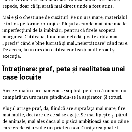
repede, doar că îți arată mai direct unde a fost atins.
Mai e și o chestiune de cusături. Pe un urs mare, materialul
e întins pe forme rotunjite. Plușul ascunde mai bine micile
imperfecțiuni de la îmbinări, pentru că firele acoperă
marginea. Catifeaua, fiind mai netedă, poate arăta mai
„precis” când e bine lucrată și mai „neiertătoare” când nu e.
De aceea, la un urs din catifea contează mult croiul și
execuția.
Întreținere: praf, pete și realitatea unei
case locuite
Aici e zona în care oamenii se supără, pentru că nimeni nu
cumpără un urs mare gândindu-se la aspirator. Și totuși.
Plușul atrage praf, da, fiindcă are suprafață mai mare, fire
mai multe, deci are de ce să se agațe. Se mai lipește și părul
de animale, mai ales dacă ai o pisică ambițioasă sau un câine
care crede că ursul e un prieten nou. Curățarea poate fi