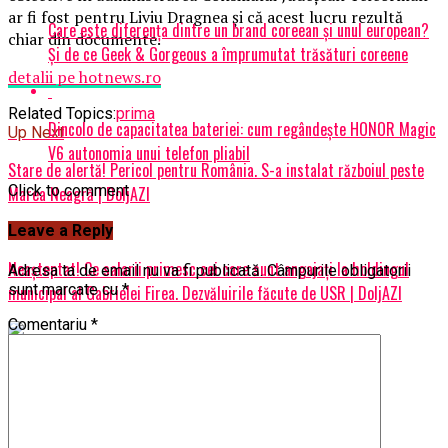
ar fi fost pentru Liviu Dragnea şi că acest lucru rezultă
Care este diferența dintre un brand coreean și unul european?
chiar din documente.
Și de ce Geek & Gorgeous a împrumutat trăsături coreene
detalii pe hotnews.ro
Related Topics:
prima
Dincolo de capacitatea bateriei: cum regândește HONOR Magic
Up Next
V6 autonomia unui telefon pliabil
Stare de alertă! Pericol pentru România. S-a instalat războiul peste
Click to comment
Marea Neagră | DoljAZI
Leave a Reply
Don't Miss
Neașteptat! Ce salarii primesc cei care sunt angajați la holdingul
Adresa ta de email nu va fi publicată.
Câmpurile obligatorii
sunt marcate cu
*
municipal al Gabrielei Firea. Dezvăluirile făcute de USR | DoljAZI
Comentariu
*