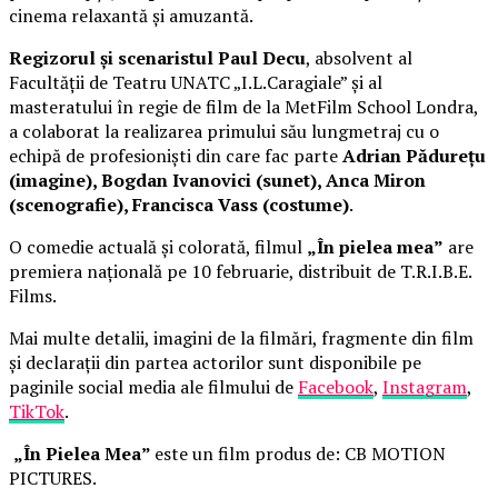
cinema relaxantă și amuzantă.
Regizorul și scenaristul Paul Decu
, absolvent al
Facultății de Teatru UNATC „I.L.Caragiale” și al
masteratului în regie de film de la MetFilm School Londra,
a colaborat la realizarea primului său lungmetraj cu o
echipă de profesioniști din care fac parte
Adrian Pădurețu
(imagine), Bogdan Ivanovici (sunet), Anca Miron
(scenografie), Francisca Vass (costume)
.
O comedie actuală și colorată, filmul
„În pielea mea”
are
premiera națională pe 10 februarie, distribuit de T.R.I.B.E.
Films.
Mai multe detalii, imagini de la filmări, fragmente din film
și declarații din partea actorilor sunt disponibile pe
paginile social media ale filmului de
Facebook
,
Instagram
,
TikTok
.
„În Pielea Mea”
este un film produs de: CB MOTION
PICTURES.