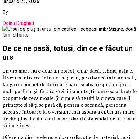
ianuarie 23, 2026
By
Doina Draghici
De ce ne pasă, totuși, din ce e făcut un
urs
Un urs mare nu e doar un obiect, chiar dacă, tehnic, asta e.
Îl vezi la intrarea într-un magazin, pe o bancă într-un mall,
lângă un buchet de flori care pare că abia respiră de prea
mult parfum, și, fără să vrei, îți amintești cum e să ai brațele
ocupate de ceva moale. Și cum e să te uiți la cineva care îl
primește și să ți se pară că, pentru o secundă, persoana
aceea se întoarce la o versiune mai ușoară a ei. Un urs mare,
fie din pluș, fie din catifea, are darul ăsta ciudat de a te face
să încetinești.
Diferența dintre ele nu e doar o discuție de material, ca și