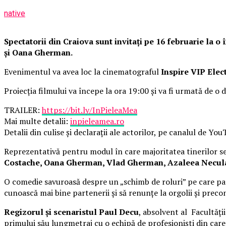
native
Spectatorii din Craiova sunt invitați pe 16 februarie la 
și Oana Gherman.
Evenimentul va avea loc la cinematograful
Inspire VIP Elec
Proiecția filmului va începe la ora 19:00 și va fi urmată de o d
TRAILER:
https://bit.ly/InPieleaMea
Mai multe detalii:
inpieleamea.ro
Detalii din culise și declarații ale actorilor, pe canalul de Yo
Reprezentativă pentru modul în care majoritatea tinerilor se 
Costache, Oana Gherman, Vlad Gherman, Azaleea Necula, 
O comedie savuroasă despre un „schimb de roluri” pe care pat
cunoască mai bine partenerii și să renunțe la orgolii și precon
Regizorul și scenaristul Paul Decu
, absolvent al Facultăți
primului său lungmetraj cu o echipă de profesioniști din car