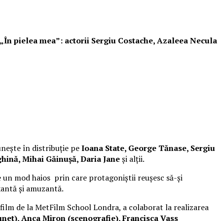
i „În pielea mea”: actorii Sergiu Costache, Azaleea Necula
unește în distribuție pe
Ioana State, George Tănase, Sergiu
hină, Mihai Găinușă, Daria Jane
și alții.
 un mod haios prin care protagoniștii reușesc să-și
xantă și amuzantă.
 film de la MetFilm School Londra, a colaborat la realizarea
net), Anca Miron (scenografie), Francisca Vass