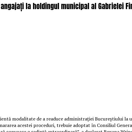
ngajați la holdingul municipal al Gabrielei Fir
ientă modalitate de a readuce administraţiei Bucureştiului la u
ararea acestei proceduri, trebuie adoptat în Consiliul General
fi să convoace o şedinţă extraordinară”, a declarat Roxana Wrin