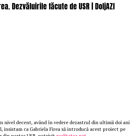
ea. Dezvăluirile făcute de USR | DoljAZI
n nivel decent, având în vedere dezastrul din ultimii doi ani
, insistam ca Gabriela Firea să introducă acest proiect pe
g din partea USR, potrivit
realitatea.net