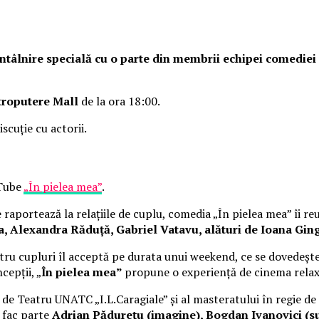
o întâlnire specială cu o parte din membrii echipei comedie
troputere Mall
de la ora 18:00.
iscuție cu actorii.
uTube
„În pielea mea”
.
raportează la relațiile de cuplu, comedia „În pielea mea” îi re
Alexandra Răduță, Gabriel Vatavu, alături de Ioana Ging
ru cupluri îl acceptă pe durata unui weekend, ce se dovedește
cepții, „
În pielea mea”
propune o experiență de cinema rela
i de Teatru UNATC „I.L.Caragiale” și al masteratului în regie de
e fac parte
Adrian Pădurețu (imagine), Bogdan Ivanovici (su