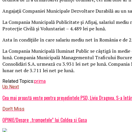
Angajaţii Companiei Municipale Dezvoltare Durabilă au un sala
La Compania Municipală Publicitate şi Afişaj, salariul mediu 
Protecţie Civilă şi Voluntariat – 4.489 lei pe lună.
Asta în condiţiile în care salariu mediu net în România e de 2
La Compania Municipală Iluminat Public se câştigă în medie 4
lună. Compania Municipală Managementul Traficului Bucureşti
Consolidări S.A. urmează cu 3.931 lei net pe lună. Compania 
lunar net de 3.711 lei net pe lună.
Related Topics:
prima
Up Next
Cea mai proastă veste pentru președintele PSD, Liviu Dragnea. S-a întâm
Don't Miss
OPINIE/Despre „trompetele” lui Coldea si Gusa