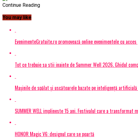
Continue Reading
You may like
EvenimenteGratuite.ro promovează online evenimentele cu acces
Tot ce trebuie sa stii inainte de Summer Well 2026. Ghidul compl
Mașinile de spălat și uscătoarele bazate pe inteligență artificială
SUMMER WELL implineste 15 ani. Festivalul care a transformat muz
HONOR Magic V6: designul care se poartă