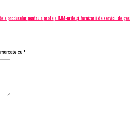
 a produselor pentru a proteja IMM-urile și furnizorii de servicii de ge
t marcate cu
*