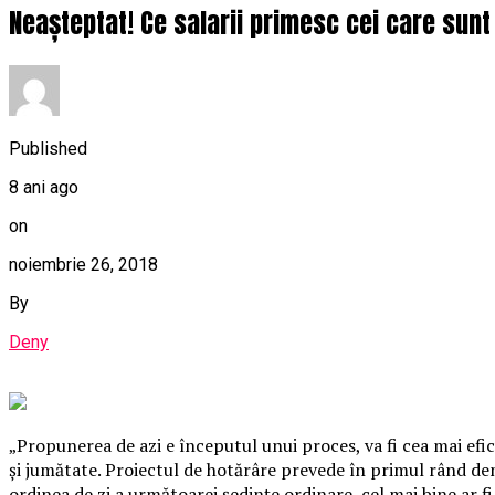
Neașteptat! Ce salarii primesc cei care sunt a
Published
8 ani ago
on
noiembrie 26, 2018
By
Deny
„Propunerea de azi e începutul unui proces, va fi cea mai efic
şi jumătate. Proiectul de hotărâre prevede în primul rând dem
ordinea de zi a următoarei şedinţe ordinare, cel mai bine ar 