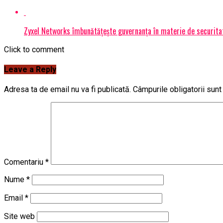
Zyxel Networks îmbunătățește guvernanța în materie de securitate
Click to comment
Leave a Reply
Adresa ta de email nu va fi publicată.
Câmpurile obligatorii sun
Comentariu
*
Nume
*
Email
*
Site web