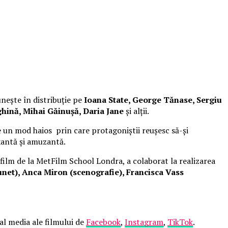
unește în distribuție pe
Ioana State, George Tănase, Sergiu
hină, Mihai Găinușă, Daria Jane
și alții.
 un mod haios prin care protagoniștii reușesc să-și
xantă și amuzantă.
 film de la MetFilm School Londra, a colaborat la realizarea
net), Anca Miron (scenografie), Francisca Vass
ial media ale filmului de
Facebook
,
Instagram
,
TikTok
.