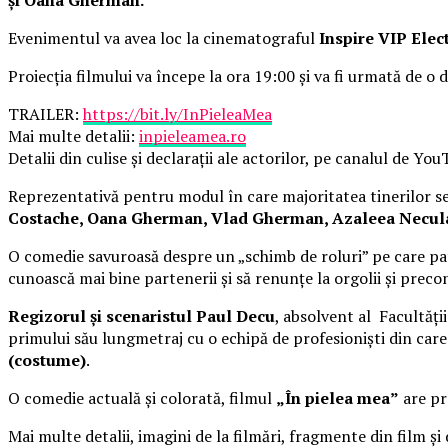
Evenimentul va avea loc la cinematograful
Inspire VIP Elec
Proiecția filmului va începe la ora 19:00 și va fi urmată de o d
TRAILER:
https://bit.ly/InPieleaMea
Mai multe detalii:
inpieleamea.ro
Detalii din culise și declarații ale actorilor, pe canalul de Yo
Reprezentativă pentru modul în care majoritatea tinerilor se 
Costache, Oana Gherman, Vlad Gherman, Azaleea Necula, 
O comedie savuroasă despre un „schimb de roluri” pe care pat
cunoască mai bine partenerii și să renunțe la orgolii și precon
Regizorul și scenaristul Paul Decu
, absolvent al Facultăți
primului său lungmetraj cu o echipă de profesioniști din car
(costume)
.
O comedie actuală și colorată, filmul
„În pielea mea”
are pre
Mai multe detalii, imagini de la filmări, fragmente din film și