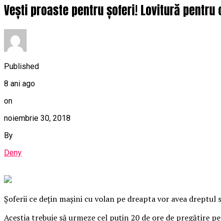
Vești proaste pentru șoferi! Lovitură pentru 
Published
8 ani ago
on
noiembrie 30, 2018
By
Deny
Șoferii ce deţin maşini cu volan pe dreapta vor avea dreptul 
Aceştia trebuie să urmeze cel puţin 20 de ore de pregătire pe 