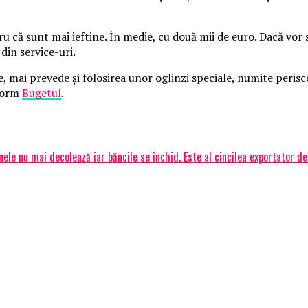
 că sunt mai ieftine. În medie, cu două mii de euro.
Dacă vor s
 din service-uri.
ai prevede şi folosirea unor oglinzi speciale, numite periscop
nform
Bugetul
.
nele nu mai decolează iar băncile se închid. Este al cincilea exportator de