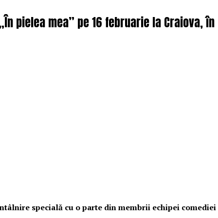
 „În pielea mea” pe 16 februarie la Craiova, î
o întâlnire specială cu o parte din membrii echipei comedie