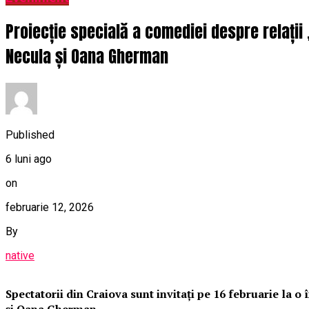
Proiecție specială a comediei despre relații
Necula și Oana Gherman
Published
6 luni ago
on
februarie 12, 2026
By
native
Spectatorii din Craiova sunt invitați pe 16 februarie la 
și Oana Gherman.