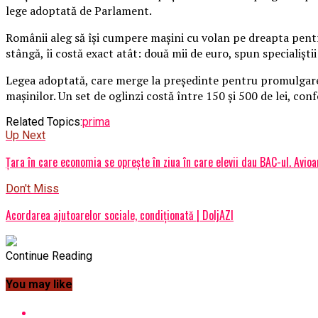
lege adoptată de Parlament.
Românii aleg să îşi cumpere maşini cu volan pe dreapta pentru
stângă, îi costă exact atât: două mii de euro, spun specialiştii
Legea adoptată, care merge la preşedinte pentru promulgare, m
maşinilor. Un set de oglinzi costă între 150 şi 500 de lei, co
Related Topics:
prima
Up Next
Țara în care economia se oprește în ziua în care elevii dau BAC-ul. Avioa
Don't Miss
Acordarea ajutoarelor sociale, condiționată | DoljAZI
Continue Reading
You may like