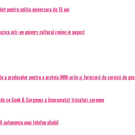
et pentru editia aniversara de 15 ani
ica intr-un univers cultural revine in august
 a produselor pentru a proteja IMM-urile și furnizorii de servicii de ge
Și de ce Geek & Gorgeous a împrumutat trăsături coreene
 autonomia unui telefon pliabil