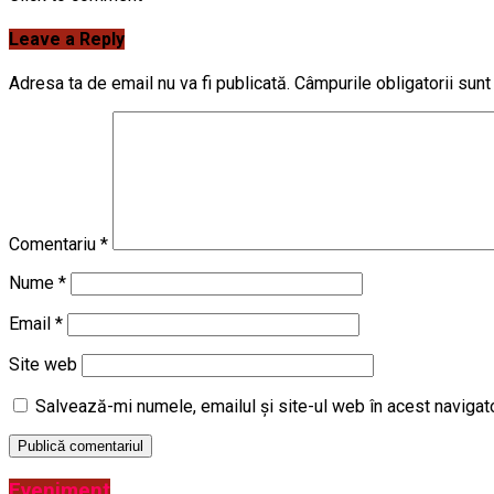
Leave a Reply
Adresa ta de email nu va fi publicată.
Câmpurile obligatorii sun
Comentariu
*
Nume
*
Email
*
Site web
Salvează-mi numele, emailul și site-ul web în acest navigat
Eveniment