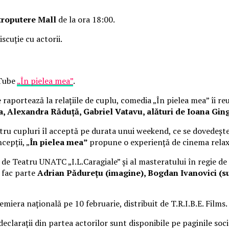
troputere Mall
de la ora 18:00.
iscuție cu actorii.
uTube
„În pielea mea”
.
raportează la relațiile de cuplu, comedia „În pielea mea” îi re
Alexandra Răduță, Gabriel Vatavu, alături de Ioana Ging
ru cupluri îl acceptă pe durata unui weekend, ce se dovedește
cepții, „
În pielea mea”
propune o experiență de cinema rela
i de Teatru UNATC „I.L.Caragiale” și al masteratului în regie de
e fac parte
Adrian Pădurețu (imagine), Bogdan Ivanovici (su
miera națională pe 10 februarie, distribuit de T.R.I.B.E. Films.
 declarații din partea actorilor sunt disponibile pe paginile soc