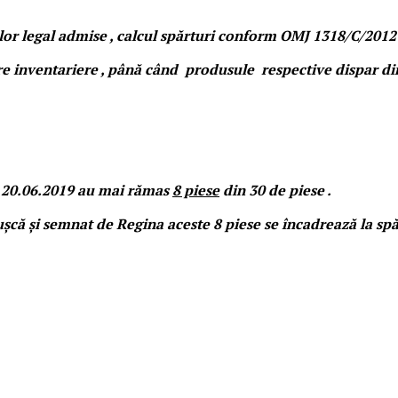
ilor legal admise , calcul spărturi conform OMJ 1318/C/201
care inventariere , până când produsule respective dispar di
ri 20.06.2019 au mai rămas
8 piese
din 30 de piese .
că și semnat de Regina aceste 8 piese se încadrează la spă