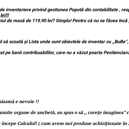
te de inventariere privind gestiunea Popotă din contabilitate ,
ei!!!
iciul de masă de 119,90 lei? Simplu! Pentru că nu se făcea încă
d să scoată și Lista unde sunt obiectele de inventar cu ,,BuBe”,
 pe banii contribuabililor, care nu a văzut poarta Penitenciarulu
hiasmă e nevoie !!
umite organe de anchetă, au spus o să ,, curețe imaginea” c
, se începe Calculul! ( cum avem noi produse achiziționate în 