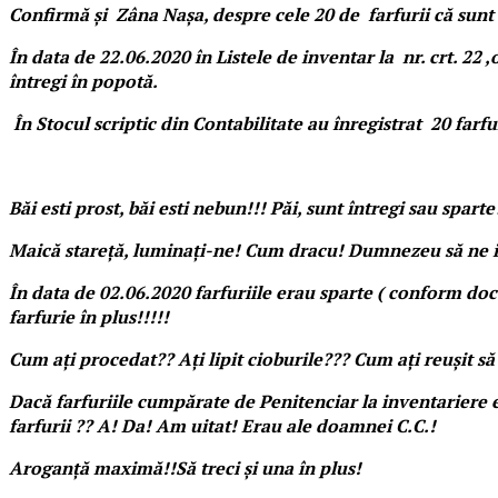
Confirmă și Zâna Nașa, despre cele 20 de farfurii că sunt 
În data de 22.06.2020 în Listele de inventar la nr. crt. 22 
întregi în popotă.
În Stocul scriptic din Contabilitate au înregistrat 20 farfur
Băi esti prost, băi esti nebun!!! Păi, sunt întregi sau spart
Maică stareță, luminați-ne! Cum dracu! Dumnezeu să ne i
În data de 02.06.2020 farfuriile erau sparte ( conform docu
farfurie în plus!!!!!
Cum ați procedat?? Ați lipit cioburile??? Cum ați reușit să c
Dacă farfuriile cumpărate de Penitenciar la inventariere era
farfurii ?? A! Da! Am uitat! Erau ale doamnei C.C.!
Aroganță maximă!!Să treci și una în plus!