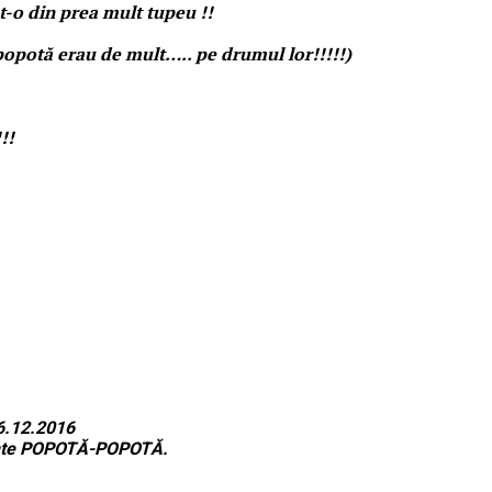
cut-o din prea mult tupeu !!
n popotă erau de mult….. pe drumul lor!!!!!)
!!
16.12.2016
imente POPOTĂ-POPOTĂ.