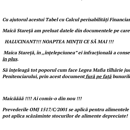
Cu ajutorul acestui Tabel cu Calcul perisabilități Financia
Maică Stareță am preluat datele din documentele pe care l
HALUCINANT!!! NOAPTEA MINȚII CE SĂ MAI !!!
Maica Stareță, în ,,înțelepciunea” ei infracțională a cons
în plus
.
Să înțeleagă tot poporul cum face Legea Mafia tîlhărie judi
Penitenciarului, prin acest document
fură pe față
bunurile
Maicăăăă !!!! Ai comis-o din nou !!!
Prevederile OMJ 1517/C/2001 se aplică pentru alimentele a
pot aplica scăzăminte stocurilor de alimente depreciate!