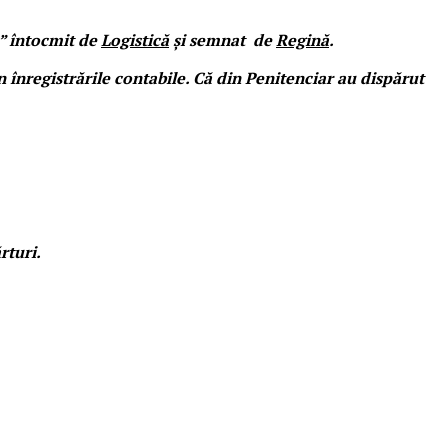
2” întocmit de
Logistică
și semnat de
Regină
.
n înregistrările contabile. Că din Penitenciar au dispărut
rturi.