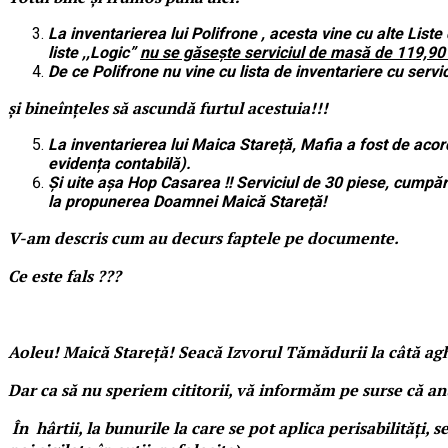
La inventarierea lui Polifrone , acesta vine cu alte Lis
liste ,,Logic”
nu se găsește serviciul de masă de 119,90 l
De ce Polifrone nu vine cu lista de inventariere cu serv
și bineînțeles să ascundă furtul acestuia!!!
La inventarierea lui Maica Stareță, Mafia a fost de acor
evidența contabilă).
Și uite așa Hop Casarea !! Serviciul de 30 piese, cumpărat
la propunerea Doamnei Maică Stareță!
V-am descris cum au decurs faptele pe documente.
Ce este fals ???
Aoleu! Maică Stareță! Seacă Izvorul Tămădurii la câtă ag
Dar ca să nu speriem cititorii, vă informăm pe surse că an
În hârtii, la bunurile la care se pot aplica perisabilități