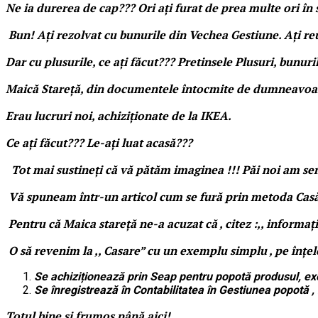
Ne ia durerea de cap??? Ori ați furat de prea multe ori în st
Bun! Ați rezolvat cu bunurile din Vechea Gestiune. Ați reuș
Dar cu plusurile, ce ați făcut??? Pretinsele Plusuri, bunu
Maică Stareță, din documentele întocmite de dumneavoastră 
Erau lucruri noi, achiziționate de la IKEA.
Ce ați făcut??? Le-ați luat acasă???
Tot mai sustineți că vă pătăm imaginea !!! Păi noi am sem
Vă spuneam într-un articol cum se fură prin metoda Casări
Pentru că Maica stareță ne-a acuzat că , citez :,, informaț
O să revenim la ,, Casare” cu un exemplu simplu , pe înțel
Se achiziționează prin Seap pentru popotă produsul, exe
Se înregistrează în Contabilitatea în Gestiunea popotă
Totul bine și frumos până aici!