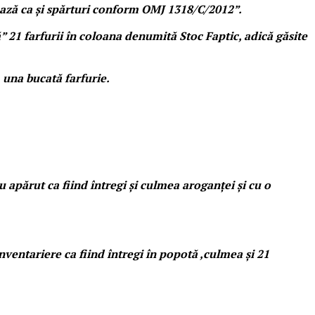
rează ca și spărturi conform OMJ 1318/C/2012”.
că” 21 farfurii în coloana denumită Stoc Faptic, adică găsite
, una bucată farfurie.
 apărut ca fiind întregi și culmea aroganței și cu o
inventariere ca fiind întregi în popotă ,culmea și 21