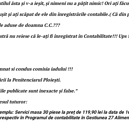
ilul ăsta și v-a ieșit, și nimeni nu a pățit nimic! Ori ați fă
it și ați scăpat de ele din înregistrările contabile.( Că di
rile aduse de doamna C.C.???
nu reiese că le-ați fi înregistrat în Contabilitate!!! Ups !
nat si condus comisia iadului !!!
i la Penitenciarul Ploiești.
iile
publicate sunt inexacte și false.”
esul tuturor:
mplu: Servici masa 30 piese la preț de 119,90 lei la data de 
 , respectiv în Programul de contabilitate în Gestiunea 27 Al