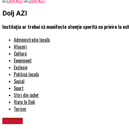
Dolj AZI
Instituția ar trebui să manifeste atenție sporită cu privire la ec
Administrație locală
Afaceri
Cultură
Eveniment
Exclusiv
Politică locală
Social
Sport
Știri din județ
Viața în Dolj
Turism
Exclusiv