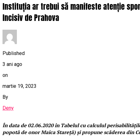
Instituția ar trebui să manifeste atenție spo
Incisiv de Prahova
Published
3 ani ago
on
martie 19, 2023
By
Deny
În data de 02.06.2020 în Tabelul cu calculul perisabilitățilo
popotă de onor Maica Stareță) și propune scăderea din Conta