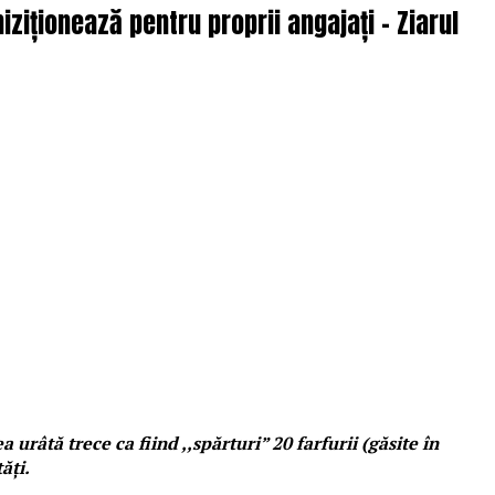
iziționează pentru proprii angajați – Ziarul
 urâtă trece ca fiind ,,spărturi” 20 farfurii (găsite în
ăți.