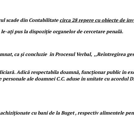
rul scade din Contabilitate
circa 28 repere cu obiecte de inv
e-ați pus la dispoziție organelor de cercetare penală.
emnat, ca și concluzie în Procesul Verbal, ,,Reîntregirea g
ciară. Adică respectabila doamnă, funcționar public în exerc
 personale ale doamnei C.C. aduse în unitate cu acordul Di
chiziționate cu bani de la Buget , respectiv alimentele pen