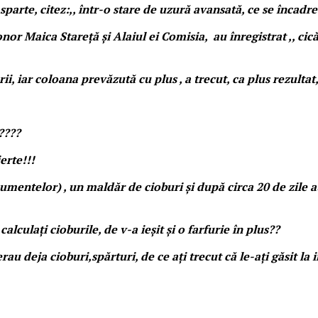
sparte, citez:,, într-o stare de uzură avansată, ce se încad
,onor Maica Stareță și Alaiul ei Comisia, au înregistrat ,, ci
ii, iar coloana prevăzută cu plus , a trecut, ca plus rezultat
e????
erte!!!
mentelor) , un maldăr de cioburi și după circa 20 de zile au
alculați cioburile, de v-a ieșit și o farfurie în plus??
u deja cioburi,spărturi, de ce ați trecut că le-ați găsit la 