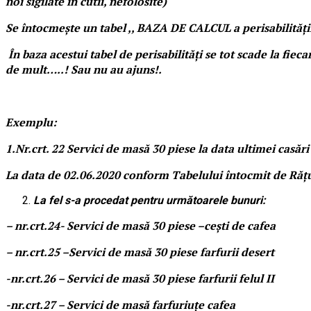
noi sigilate în cutii, nefolosite)
Se întocmește un tabel ,, BAZA DE CALCUL a perisabilităț
În baza acestui tabel de perisabilități se tot scade la fie
de mult…..! Sau nu au ajuns!.
Exemplu:
1.Nr.crt. 22 Servici de masă 30 piese la data ultimei casă
La data de 02.06.2020 conform Tabelului întocmit de Rățuș
La fel s-a procedat pentru următoarele bunuri:
– nr.crt.24- Servici de masă 30 piese –cești de cafea
– nr.crt.25 –Servici de masă 30 piese farfurii desert
-nr.crt.26 – Servici de masă 30 piese farfurii felul II
-nr.crt.27 – Servici de masă farfuriuțe cafea