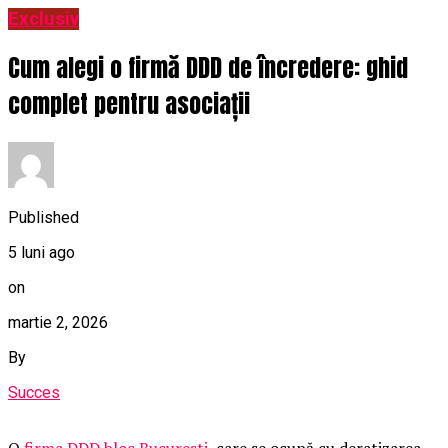
Exclusiv
Cum alegi o firmă DDD de încredere: ghid
complet pentru asociații
Published
5 luni ago
on
martie 2, 2026
By
Succes
O
firma DDD bloc Bucuresti
, care se ocupă cu deratizarea,