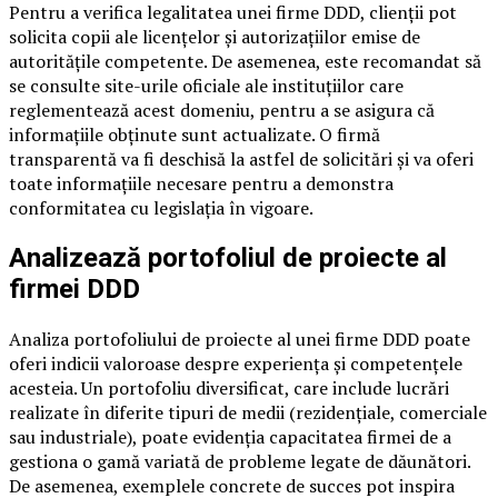
Pentru a verifica legalitatea unei firme DDD, clienții pot
solicita copii ale licențelor și autorizațiilor emise de
autoritățile competente. De asemenea, este recomandat să
se consulte site-urile oficiale ale instituțiilor care
reglementează acest domeniu, pentru a se asigura că
informațiile obținute sunt actualizate. O firmă
transparentă va fi deschisă la astfel de solicitări și va oferi
toate informațiile necesare pentru a demonstra
conformitatea cu legislația în vigoare.
Analizează portofoliul de proiecte al
firmei DDD
Analiza portofoliului de proiecte al unei firme DDD poate
oferi indicii valoroase despre experiența și competențele
acesteia. Un portofoliu diversificat, care include lucrări
realizate în diferite tipuri de medii (rezidențiale, comerciale
sau industriale), poate evidenția capacitatea firmei de a
gestiona o gamă variată de probleme legate de dăunători.
De asemenea, exemplele concrete de succes pot inspira