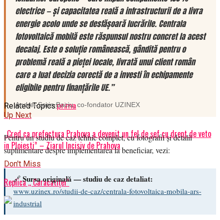
electrice — și capacitatea reală a infrastructurii de a livra
energie acolo unde se desfășoară lucrările. Centrala
fotovoltaică mobilă este răspunsul nostru concret la acest
decalaj. Este o soluție românească, gândită pentru o
problemă reală a pieței locale, livrată unui client român
care a luat decizia corectă de a investi în echipamente
eligibile pentru finanțările UE.”
Andrei-Sorin Baciu
, co-fondator
UZINEX
Related Topics:
prima
Up Next
„Cred ca prefectura Prahova a devenit un fel de șef cu drept de veto
Pentru un studiu de caz tehnic complet, cu fotografii și detalii
in Ploiesti” – Ziarul Incisiv de Prahova
suplimentare despre implementarea la beneficiar, vezi:
Don't Miss
Sursa originală — studiu de caz detaliat:
🔗
Replica ,, Caracatiței”
www.uzinex.ro/studii-de-caz/centrala-fotovoltaica-mobila-ars-
industrial