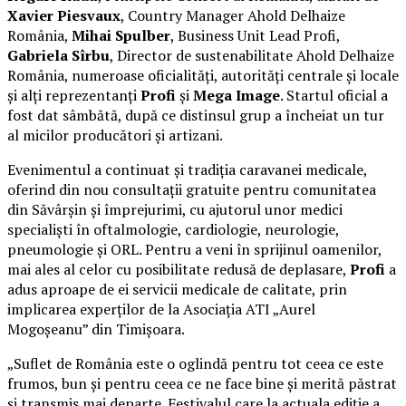
Xavier Piesvaux
, Country Manager Ahold Delhaize
România,
Mihai Spulber
, Business Unit Lead Profi,
Gabriela Sîrbu
, Director de sustenabilitate Ahold Delhaize
România, numeroase oficialități, autorități centrale și locale
și alți reprezentanți
Profi
și
Mega Image
. Startul oficial a
fost dat sâmbătă, după ce distinsul grup a încheiat un tur
al micilor producători și artizani.
Evenimentul a continuat și tradiția caravanei medicale,
oferind din nou consultații gratuite pentru comunitatea
din Săvârșin și împrejurimi, cu ajutorul unor medici
specialiști în oftalmologie, cardiologie, neurologie,
pneumologie și ORL. Pentru a veni în sprijinul oamenilor,
mai ales al celor cu posibilitate redusă de deplasare,
Profi
a
adus aproape de ei servicii medicale de calitate, prin
implicarea experților de la Asociația ATI „Aurel
Mogoșeanu” din Timișoara.
„Suflet de România este o oglindă pentru tot ceea ce este
frumos, bun și pentru ceea ce ne face bine și merită păstrat
și transmis mai departe. Festivalul care la actuala ediție a