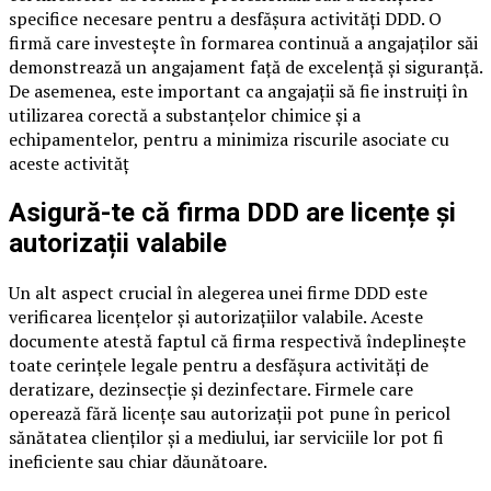
specifice necesare pentru a desfășura activități DDD. O
firmă care investește în formarea continuă a angajaților săi
demonstrează un angajament față de excelență și siguranță.
De asemenea, este important ca angajații să fie instruiți în
utilizarea corectă a substanțelor chimice și a
echipamentelor, pentru a minimiza riscurile asociate cu
aceste activităț
Asigură-te că firma DDD are licențe și
autorizații valabile
Un alt aspect crucial în alegerea unei firme DDD este
verificarea licențelor și autorizațiilor valabile. Aceste
documente atestă faptul că firma respectivă îndeplinește
toate cerințele legale pentru a desfășura activități de
deratizare, dezinsecție și dezinfectare. Firmele care
operează fără licențe sau autorizații pot pune în pericol
sănătatea clienților și a mediului, iar serviciile lor pot fi
ineficiente sau chiar dăunătoare.