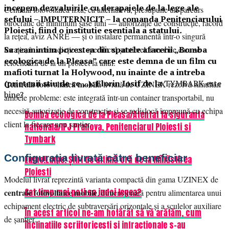
incepem dezvaluirile cu derapajele de la lege ale
Centrala fotovoltaică fixă, ca alternativă, presupune un parcurs
sefului – IMPUTERNICIT – la comanda Penitenciarului
birocratic de minimum șase luni — autorizație de construcție, racord
Ploiești, fiind o institutie esentiala a statului
.
la rețea, aviz ANRE — și o instalare permanentă într-o singură
Sa reamintim povestea din spatele afacerii „Bomba
locație, în contradicție cu specificul șantierelor mobile care se
ecologica de la Pleasa” care este demna de un film cu
relochează de la un proiect la altul.
mafioti turnat la Holywood, nu inainte de a intreba
(prietenii stiu de ce…): Florin Iosif de la
TYMBARK este
Centrala fotovoltaică mobilă
livrată de UZINEX rezolvă simultan
bine?
ambele probleme: este integrată într-un container transportabil, nu
necesită autorizație de construcție și se redislocă împreună cu echipa
Bomba ecologica de la Pleasa/Atentat la siguranta
client la fiecare nou șantier.
nationala/IPJ Prahova, Penitenciarul Ploiesti si
Tymbark
Configurația livrată către beneficiar
Lume!Lume! Știri de ultimă oră de la Mînăstirea
Ploiesti
Modelul livrat reprezintă varianta compactă din gama UZINEX de
Cat timp mai poti sa indoi legea?
centrale fotovoltaice mobile
, dimensionată pentru alimentarea unui
echipament electric de subtraversări orizontale și a sculelor auxiliare
În acest articol ne-am hotărât să vă arătăm, cum
de șantier.
înclinațiile scriitoricești și infracționale s-au