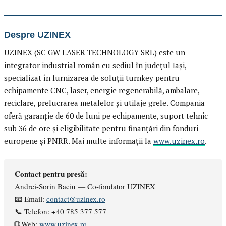
Despre UZINEX
UZINEX (SC GW LASER TECHNOLOGY SRL) este un
integrator industrial român cu sediul în județul Iași,
specializat în furnizarea de soluții turnkey pentru
echipamente CNC, laser, energie regenerabilă, ambalare,
reciclare, prelucrarea metalelor și utilaje grele. Compania
oferă garanție de 60 de luni pe echipamente, suport tehnic
sub 36 de ore și eligibilitate pentru finanțări din fonduri
europene și PNRR. Mai multe informații la
www.uzinex.ro
.
Contact pentru presă:
Andrei-Sorin Baciu — Co-fondator UZINEX
📧 Email:
contact@uzinex.ro
📞 Telefon: +40 785 377 577
🌐 Web:
www.uzinex.ro