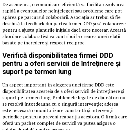
De asemenea, o comunicare eficientă va facilita rezolvarea
rapidă a eventualelor neînțelegeri sau probleme care pot
apărea pe parcursul colaborării. Asociația ar trebui să fie
deschisă la feedback din partea firmei DDD și să colaboreze
pentru a ajusta planurile inițiale dacă este necesar. Această
abordare colaborativă va contribui la crearea unei relații
bazate pe încredere și respect reciproc.
Verifică disponibilitatea firmei DDD
pentru a oferi servicii de întreținere și
suport pe termen lung
Un aspect important în alegerea unei firme DDD este
disponibilitatea acesteia de a oferi servicii de întreținere și
suport pe termen lung. Problemele legate de dăunători nu
se rezolvă întotdeauna cu o singură intervenție; adesea
este necesară o monitorizare constantă și intervenții
periodice pentru a preveni reapariția acestora. O firmă care
oferă un pachet complet de servicii va putea asigura o
soluție durabilă pentru asociație.