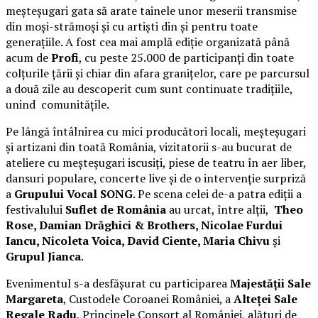
meșteșugari gata să arate tainele unor meserii transmise
din moși-strămoși și cu artiști din și pentru toate
generațiile. A fost cea mai amplă ediție organizată până
acum de
Profi
, cu peste 25.000 de participanți din toate
colțurile țării și chiar din afara granițelor, care pe parcursul
a două zile au descoperit cum sunt continuate tradițiile,
unind comunitățile.
Pe lângă întâlnirea cu mici producători locali, meșteșugari
și artizani din toată România, vizitatorii s-au bucurat de
ateliere cu meșteșugari iscusiți, piese de teatru în aer liber,
dansuri populare, concerte live și de o intervenție surpriză
a
Grupului Vocal SONG
. Pe scena celei de-a patra ediții a
festivalului
Suflet de România
au urcat, între alții,
Theo
Rose, Damian Drăghici & Brothers, Nicolae Furdui
Iancu, Nicoleta Voica, David Ciente, Maria Chivu
și
Grupul Jianca
.
Evenimentul s-a desfășurat cu participarea
Majestății Sale
Margareta
, Custodele Coroanei României, a
Alteței Sale
Regale Radu
, Principele Consort al României, alături de