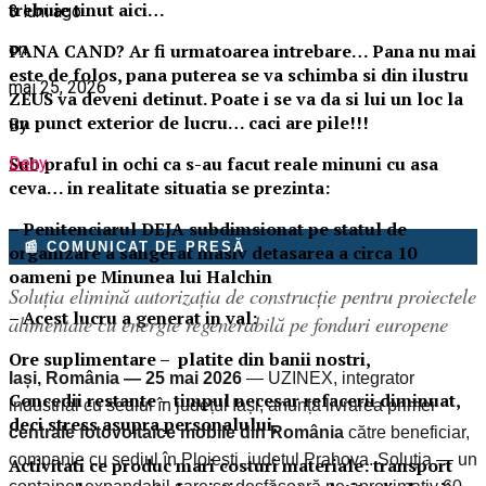
trebuie tinut aici…
3 luni ago
on
PANA CAND? Ar fi urmatoarea intrebare… Pana nu mai
este de folos, pana puterea se va schimba si din ilustru
mai 25, 2026
ZEUS va deveni detinut. Poate i se va da si lui un loc la
un punct exterior de lucru… caci are pile!!!
By
Sub praful in ochi ca s-au facut reale minuni cu asa
Deny
ceva… in realitate situatia se prezinta:
– Penitenciarul DEJA subdimsionat pe statul de
📰 COMUNICAT DE PRESĂ
organizare a sangerat masiv detasarea a circa 10
oameni pe Minunea lui Halchin
Soluția elimină autorizația de construcție pentru proiectele
– Acest lucru a generat in val:
alimentate cu energie regenerabilă pe fonduri europene
Ore suplimentare – platite din banii nostri,
Iași, România — 25 mai 2026
— UZINEX, integrator
Concedii restante – timpul necesar refacerii diminuat,
industrial cu sediul în județul Iași, anunță livrarea primei
deci stress asupra personalului,
centrale fotovoltaice mobile din România
către beneficiar,
companie cu sediul în Ploiești, județul Prahova. Soluția — un
Activitati ce produc mari costuri materiale: transport