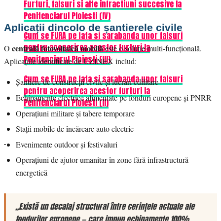
Furturi, falsuri si alte infractiuni succesive la
Penitenciarul Ploiesti (IV)
Aplicații dincolo de șantierele civile
Cum se FURA pe fata si sarabanda unor falsuri
pentru acoperirea acestor furturi la
centrală fotovoltaică mobilă
O
este o soluție multi-funcțională.
Penitenciarul Ploiesti (III)
Aplicațiile identificate de UZINEX includ:
Cum se FURA pe fata si sarabanda unor falsuri
Șantiere de construcții civile și lucrări edilitare
pentru acoperirea acestor furturi la
Echipamente electrice alimentate pe fonduri europene și PNRR
Penitenciarul Ploiesti (II)
Operațiuni militare și tabere temporare
Stații mobile de încărcare auto electric
Evenimente outdoor și festivaluri
Operațiuni de ajutor umanitar în zone fără infrastructură
energetică
„Există un decalaj structural între cerințele actuale ale
fondurilor europene — care impun echipamente 100%