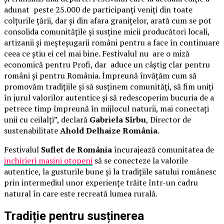
adunat peste 25.000 de participanți veniți din toate
colțurile țării, dar și din afara granițelor, arată cum se pot
consolida comunitățile și susține micii producători locali,
artizanii și meșteșugarii români pentru a face în continuare
ceea ce știu ei cel mai bine. Festivalul nu are o miză
economică pentru Profi, dar aduce un câștig clar pentru
români și pentru România. Împreună învățăm cum să
promovăm tradițiile și să susținem comunități, să fim uniți
în jurul valorilor autentice și să redescoperim bucuria de a
petrece timp împreună în mijlocul naturii, mai conectați
unii cu ceilalți”, declară
Gabriela Sîrbu
, Director de
sustenabilitate
Ahold Delhaize România
.
Festivalul
Suflet de România
încurajează comunitatea de
inchirieri masini otopeni
să se conecteze la valorile
autentice, la gusturile bune și la tradițiile satului românesc
prin intermediul unor experiențe trăite într-un cadru
natural în care este recreată lumea rurală.
Tradiție pentru susținerea