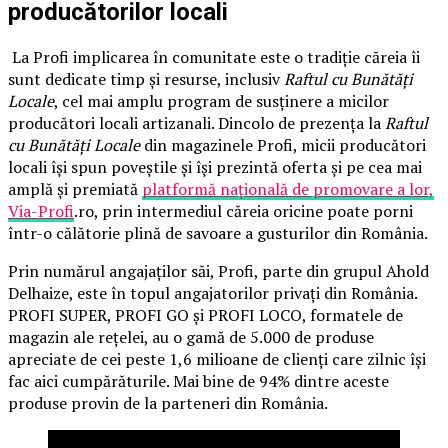
producătorilor locali
La Profi implicarea în comunitate este o tradiție căreia îi
sunt dedicate timp și resurse, inclusiv
Raftul cu Bunătăți
Locale
, cel mai amplu program de susținere a micilor
producători locali artizanali. Dincolo de prezența la
Raftul
cu Bunătăți Locale
din magazinele Profi, micii producători
locali își spun poveștile și își prezintă oferta și pe cea mai
amplă și premiată
platformă națională de promovare a lor,
Via-Profi
.ro, prin intermediul căreia oricine poate porni
într-o călătorie plină de savoare a gusturilor din România.
Prin numărul angajaților săi, Profi, parte din grupul Ahold
Delhaize, este în topul angajatorilor privați din România.
PROFI SUPER, PROFI GO și PROFI LOCO, formatele de
magazin ale rețelei, au o gamă de 5.000 de produse
apreciate de cei peste 1,6 milioane de clienți care zilnic își
fac aici cumpărăturile. Mai bine de 94% dintre aceste
produse provin de la parteneri din România.