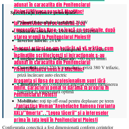
adunat în caracatița din Penitenciarul
Ploiești/Rățușca noastră Mac!Mac!
Specificații tehnice principale:
Panouri fotovoltaice instalate:
24 kW
Ia! Zâno!/Joac-o și pe asta!/Dă-ți cu
reveneală!/Zâna Nașa, se joacă cu gestiunile, după
Sistem de stocare:
52 kWh baterii LiFePO4
starea vremii la Penitenciarul Ploiesti!
Invertor hibrid:
24 kW
În acest articol ne-am hotărât să vă arătăm, cum
Dimensiune container transport:
3 × 2,5 metri
înclinațiile scriitoricești și infracționale s-au
Lungime panouri desfășurate:
~60 metri liniari
adunat în caracatița din Penitenciarul
Conectică:
priză 220 V monofazic, priză 380 V trifazic,
Ploiești/Rățușca noastră Mac!Mac!
priză încărcare auto electric
Aroganța și lipsa de profesionalism sunt fără
Climatizare:
aer condiționat integrat pentru menținerea
limite, caracterul penal te dărâmă la propriu in
bateriilor la temperatură optimă
Penitenciarul Ploiesti
Mobilitate:
roți tip off-road pentru deplasare pe teren
,,Fantastica Woman”Anghelache Ramona (varianta
accidentat
XXL)/”Omerta”, ,”Legea tăcerii” și a intereselor
prima în fața legii în Penitenciarul Ploiesti
Configurația conectică a fost dimensionată conform cerințelor