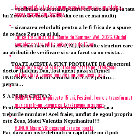
EvenimenteGratuite.ro promovează online evenimentele cu
– vocabular ca la stana pentru cei care nu sug la tata
acces gratuit din România
lui Zeus (care incep sa fie din ce in ce mai multi)
– sicanarea celorlalti pentru a le fi frica de a spune
de ce face Zeus cu ai lui,
Tot ce trebuie sa stii inainte de Summer Well 2026. Ghidul
complet pentru editia aniversara de 15 ani
– sesizari facute la ANP, M.J. plus alte structuri care
au atributii de verificare si s-au facut ca nu exista…
TOATE ACESTEA SUNT PROTEJATE DE directorul
Mașinile de spălat și uscătoarele bazate pe inteligență
doctor Halchin Dan, fost agent paza si Firinel
artificială îți cunosc hainele mai bine decât tine
UNGUREANU fostul securist din A.N.P. pentru…
pentru…
S-A PRINS CINEVA?
SUMMER WELL implineste 15 ani. Festivalul care a transformat
muzica intr-un univers cultural revine in august
Pentru ca au nevoie de un fraier care sa le faca
treburile murdare! Acel fraier, umflat de egoul propriu
este Zeus, Matei Valentin Neprihanitul!!!
HONOR Magic V6: designul care se poartă
Pai, daca am niste detinuti cu capital de nu il poti