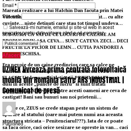
Email
*
Mareata realizare a lui Halchin Dan facuta prin Matei
Valentin: punct de lucru exterior permanent… cu alte
Site web
cuvinte… niste detinuti care stau tot timpul undeva…
Salvează-mi numele, emailul și site-ul web în acest
navigator pentru data viitoare când o să comentez.
SUB AURA CA VAI DE CE LOCURI DE CAZARE AM
PRODUS PRIN ASA CEVA… SUNT CATEVA ZECI… DECI
FRECTIE LA PICIOR DE LEMN… CUTIA PANDOREI A
FOST DESCHISA.
Afaceri
Era nevoie de un caine credincios care sa calce pe
UZINEX livrează prima centrală fotovoltaică
oamenii din subordine si sa produca acest NOU
FLAGEL. Unde anumiti detinutii PRIVILEGIATI sunt
mobilă din România către ARS INDUSTRIAL |
dusi in aceste „puncte de lucru” si sunt tratati
Comunicat de presă
preferential. Si fiecare dintre acesti oameni are ceva de
castigat! Bani sau bunuri sau noi prietenii…
Iata de ce, ZEUS se crede stapan peste un sistem de
aparare al statului (oare mai putem numi asa aceasta
structura stricata – Penitenciarul???). Iata de ce poate
Published
sa faca orice, caci orice sesizare se opreste in van… caci