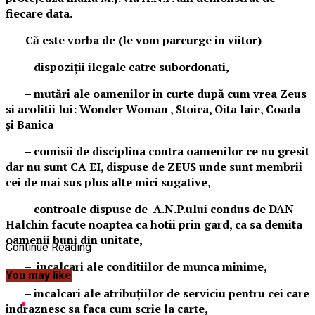
fiecare data.
Că este vorba de (le vom parcurge in viitor)
– dispoziții ilegale catre subordonati,
– mutări ale oamenilor in curte după cum vrea Zeus
si acolitii lui: Wonder Woman , Stoica, Oita laie, Coada
și Banica
– comisii de disciplina contra oamenilor ce nu gresit
dar nu sunt CA EI, dispuse de ZEUS unde sunt membrii
cei de mai sus plus alte mici sugative,
– controale dispuse de A.N.P.ului condus de DAN
Halchin facute noaptea ca hotii prin gard, ca sa demita
oamenii buni din unitate,
Continue Reading
– incalcari ale conditiilor de munca minime,
You may like
– incalcari ale atribuțiilor de serviciu pentru cei care
indraznesc sa faca cum scrie la carte,