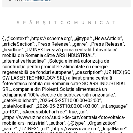
— S F Â R Ș I T C O M U N I C A T —
{ „@context”: „https://schema.org”, „@type”: „NewsArticle”,
„articleSection”: „Press Release”, „genre”: „Press Release”,
„headline”: „UZINEX livrează prima centrală fotovoltaică
mobilă din România către ARS INDUSTRIAL”,
„alternativeHeadline”: „Soluția elimină autorizația de
construcție pentru proiectele alimentate cu energie
regenerabilă pe fonduri europene”, „description”: „UZINEX (SC
GW LASER TECHNOLOGY SRL) a livrat prima centrală
fotovoltaică mobilă din România către SC ARS INDUSTRIAL
SRL, companie din Ploiești. Soluția alimentează un
echipament 100% electric de subtraversări orizontale.”,
„datePublished”: „2026-05-25T10:00:00+03:00”,
„dateModified”: „2026-05-25T10:00:00+03:00”, „inLanguage”:
„ro-RO”, „isAccessibleForFree”: true, „url”:
„https://www.uzinex.ro/studii-de-caz/centrala-fotovoltaica-
mobila-ars-industrial”, „author”: {„@type”: „Organization”,
„name”: „UZINEX”, „url”: „https://www.uzinex.ro”, „legalName”: