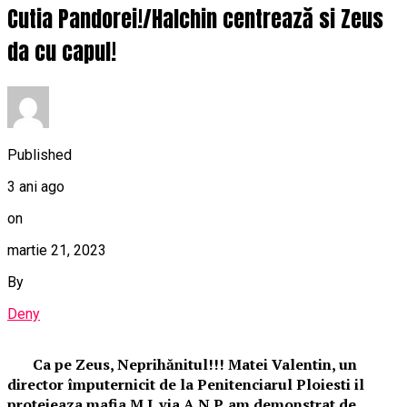
Cutia Pandorei!/Halchin centrează si Zeus
da cu capul!
Published
3 ani ago
on
martie 21, 2023
By
Deny
Ca pe Zeus, Neprihănitul!!! Matei Valentin, un
director împuternicit de la Penitenciarul Ploiesti il
protejeaza mafia M.J. via A.N.P. am demonstrat de