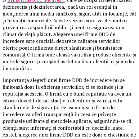
dezinsecția și dezinfectarea, joacă un rol esențial în
menținerea unui mediu sănătos și sigur, atât în locuințe, cât
și în spații comerciale. Aceste servicii sunt vitale pentru
prevenirea răspândirii bolilor și pentru asigurarea unui
climat de viață plăcut. Alegerea unei firme DDD de
încredere este crucială, deoarece calitatea serviciilor
oferite poate influența direct sănătatea și bunăstarea
comunităț O firmă bine aleasă va utiliza produse eficiente și
metode sigure, protejând astfel nu doar clienții, ci și mediul
înconjurător.
Importanța alegerii unei firme DDD de încredere nu se
limitează doar la eficiența serviciilor, ci se extinde și la
reputația acesteia. O firmă cu o bună reputație va avea un
istoric dovedit de satisfacție a clienților și va respecta
standardele de siguranță. De asemenea, o firmă de
încredere va oferi transparență în ceea ce privește
produsele utilizate și metodele aplicate, asigurându-se că
clienții sunt informați și confortabili cu deciziile luate.
Astfel, alegerea unei firme DDD nu este doar o chestiune de