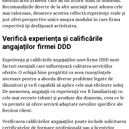
identificarea firmelor care au un istoric solid în domeniu.
Recomandările directe de la alte asociații sunt adesea cele
mai valoroase, deoarece acestea reflectă experiențe reale și
pot oferi perspective unice asupra modului în care firma
respectivă își desfășoară activitatea.
Verifică experiența și calificările
angajaților firmei DDD
Experiența și calificările angajaților unei firme DDD sunt
factori esențiali care influențează calitatea serviciilor
oferite. O echipă bine pregătită va avea cunoștințele
necesare pentru a aborda diverse probleme legate de
dăunători și va fi capabilă să aplice cele mai eficiente soluț
De asemenea, angajații cu experiență vor fi familiarizați cu
cele mai recente tehnici și produse din domeniu, ceea ce le
va permite să ofere servicii adaptate nevoilor specifice ale
fiecărui client.
Verificarea calificărilor angajaților poate include solicitarea
certificatelor de formare profesională sau a licențelor