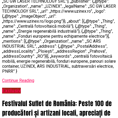
„SC GW LASER TECHNOLOGY SRL”}, „publisher”: {„@type”:
„Organization”, „name”: „UZINEX”, „legalName”: „SC GW LASER
TECHNOLOGY SRL”, „url”: „https://www.uzinex.ro”, „logo”:
{„@type”: „ImageObject”, „url”:
„https://www.uzinex.ro/logo.png”}}, „about”: [{„@type”: „Thing”,
„name”: „Centrală fotovoltaică mobilă”}, {„@type”: „Thing”,
„name”: „Energie regenerabilă industrială”}, {„@type”: „Thing”,
„name”: „Fonduri europene pentru echipamente electrice”}],
„mentions”: [{„@type”: „Organization”, „name”: „SC ARS
INDUSTRIAL SRL”, „address”: {„@type”: „PostalAddress”,
„addressLocality”: „Ploiești”, „addressRegion”: „Prahova”,
„addressCountry”: „RO”}}], „keywords”: „centrală fotovoltaică
mobilă, energie regenerabilă, fonduri europene, panouri solare
container, UZINEX, ARS INDUSTRIAL, subtraversări electrice,
PNRR” }
Continue Reading
Exclusiv
Festivalul Suflet de România: Peste 100 de
producători și artizani locali, apreciați de