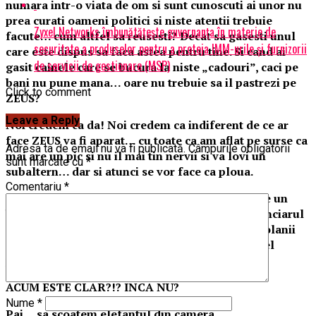
numara intr-o viata de om si sunt cunoscuti ai unor nu
prea curati oameni politici si niste atentii trebuie
Zyxel Networks îmbunătățește guvernanța în materie de
facute… cum altfel sa reusesti? Decat sa gasesti unul
securitate a produselor pentru a proteja IMM-urile și furnizorii
care este dispus sa faca astea pentru tine. Si cand ai
de servicii de gestionare (MSP)
gasit cainele care se bucura la niste „cadouri”, caci pe
bani nu pune mana… oare nu trebuie sa il pastrezi pe
Click to comment
ZEUS?
Leave a Reply
Noi credem ca da! Noi credem ca indiferent de ce ar
face ZEUS va fi aparat… cu toate ca am aflat pe surse ca
Adresa ta de email nu va fi publicată.
Câmpurile obligatorii
mai are un pic si nu il mai tin nervii si va lovi un
sunt marcate cu
*
subaltern… dar si atunci se vor face ca ploua.
Comentariu
*
De mai bine de 6 luni, Penitenciarul Ploiesti este un
butoi cu pulbere ajungand mai rau decat Penitenciarul
Targsor de acum cativa ani. Fug oamenii ca sobolanii
din bataia de joc a acestui cainecredincios si fidel
pentru orice os primit.
ACUM ESTE CLAR?!?
INCA NU?
Nume
*
Pai… sa scoatem elefantul din camera…