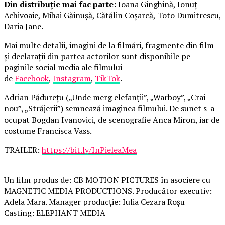
Din distribuție mai fac parte:
Ioana Ginghină, Ionuț
Achivoaie, Mihai Găinușă, Cătălin Coșarcă, Toto Dumitrescu,
Daria Jane.
Mai multe detalii, imagini de la filmări, fragmente din film
și declarații din partea actorilor sunt disponibile pe
paginile social media ale filmului
de
Facebook
,
Instagram
,
TikTok
.
Adrian Pădurețu („Unde merg elefanții”, „Warboy”, „Crai
nou”, „Străjerii”) semnează imaginea filmului. De sunet s-a
ocupat Bogdan Ivanovici, de scenografie Anca Miron, iar de
costume Francisca Vass.
TRAILER:
https://bit.ly/InPieleaMea
Un film produs de: CB MOTION PICTURES în asociere cu
MAGNETIC MEDIA PRODUCTIONS. Producător executiv:
Adela Mara. Manager producție: Iulia Cezara Roșu
Casting: ELEPHANT MEDIA