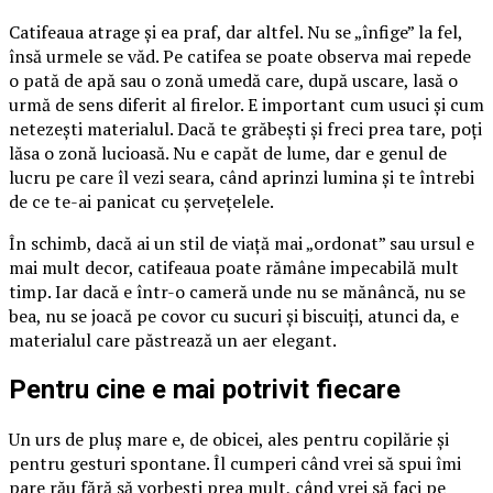
Catifeaua atrage și ea praf, dar altfel. Nu se „înfige” la fel,
însă urmele se văd. Pe catifea se poate observa mai repede
o pată de apă sau o zonă umedă care, după uscare, lasă o
urmă de sens diferit al firelor. E important cum usuci și cum
netezești materialul. Dacă te grăbești și freci prea tare, poți
lăsa o zonă lucioasă. Nu e capăt de lume, dar e genul de
lucru pe care îl vezi seara, când aprinzi lumina și te întrebi
de ce te-ai panicat cu șervețelele.
În schimb, dacă ai un stil de viață mai „ordonat” sau ursul e
mai mult decor, catifeaua poate rămâne impecabilă mult
timp. Iar dacă e într-o cameră unde nu se mănâncă, nu se
bea, nu se joacă pe covor cu sucuri și biscuiți, atunci da, e
materialul care păstrează un aer elegant.
Pentru cine e mai potrivit fiecare
Un urs de pluș mare e, de obicei, ales pentru copilărie și
pentru gesturi spontane. Îl cumperi când vrei să spui îmi
pare rău fără să vorbești prea mult, când vrei să faci pe