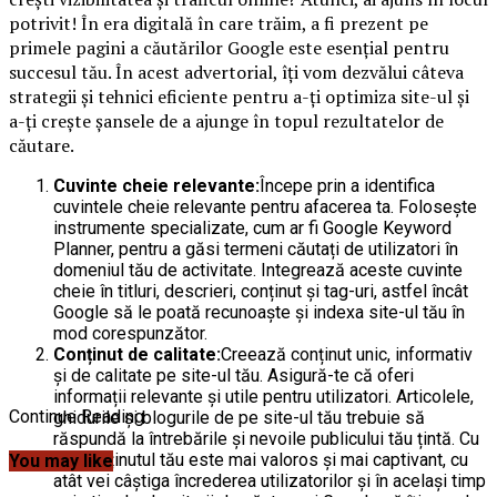
potrivit! În era digitală în care trăim, a fi prezent pe
primele pagini a căutărilor Google este esențial pentru
succesul tău. În acest advertorial, îți vom dezvălui câteva
strategii și tehnici eficiente pentru a-ți optimiza site-ul și
a-ți crește șansele de a ajunge în topul rezultatelor de
căutare.
Cuvinte cheie relevante:
Începe prin a identifica
cuvintele cheie relevante pentru afacerea ta. Folosește
instrumente specializate, cum ar fi Google Keyword
Planner, pentru a găsi termeni căutați de utilizatori în
domeniul tău de activitate. Integrează aceste cuvinte
cheie în titluri, descrieri, conținut și tag-uri, astfel încât
Google să le poată recunoaște și indexa site-ul tău în
mod corespunzător.
Conținut de calitate:
Creează conținut unic, informativ
și de calitate pe site-ul tău. Asigură-te că oferi
informații relevante și utile pentru utilizatori. Articolele,
Continue Reading
ghidurile și blogurile de pe site-ul tău trebuie să
răspundă la întrebările și nevoile publicului tău țintă. Cu
cât conținutul tău este mai valoros și mai captivant, cu
You may like
atât vei câștiga încrederea utilizatorilor și în același timp