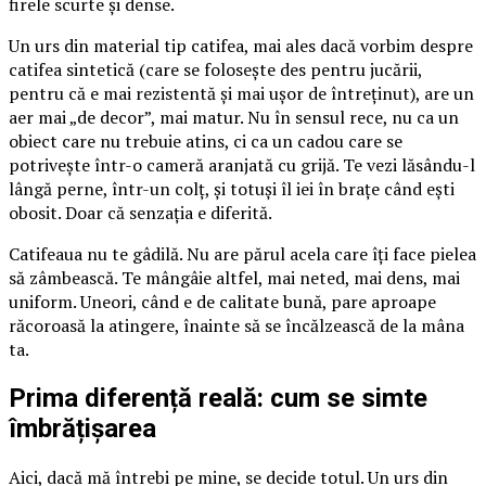
firele scurte și dense.
Un urs din material tip catifea, mai ales dacă vorbim despre
catifea sintetică (care se folosește des pentru jucării,
pentru că e mai rezistentă și mai ușor de întreținut), are un
aer mai „de decor”, mai matur. Nu în sensul rece, nu ca un
obiect care nu trebuie atins, ci ca un cadou care se
potrivește într-o cameră aranjată cu grijă. Te vezi lăsându-l
lângă perne, într-un colț, și totuși îl iei în brațe când ești
obosit. Doar că senzația e diferită.
Catifeaua nu te gâdilă. Nu are părul acela care îți face pielea
să zâmbească. Te mângâie altfel, mai neted, mai dens, mai
uniform. Uneori, când e de calitate bună, pare aproape
răcoroasă la atingere, înainte să se încălzească de la mâna
ta.
Prima diferență reală: cum se simte
îmbrățișarea
Aici, dacă mă întrebi pe mine, se decide totul. Un urs din