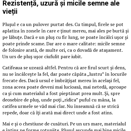
Rezistență, uzură și micile semne ale
vieții
Plușul e ca un pulover purtat des. Cu timpul, firele se pot
aplatiza în zonele în care e ținut mereu, mai ales pe burtă și
pe lăbuțe. Dacă e un pluș cu fir lung, se poate încâlci ușor și
poate prinde scame. Dar are o mare calitate: micile semne
de folosire arată, de multe ori, ca o dovadă de atașament.
Un urs de pluș ușor ciufulit pare iubit.
Catifeaua se uzează altfel. Pentru că are firul scurt și dens,
nu se încâlcește la fel, dar poate căpăta „lustru” în locurile
frecate des. Dacă ursul e îmbrățișat mereu în același fel,
zona aceea poate deveni mai lucioasă, mai netedă, aproape
ca și cum materialul a fost pieptănat prea mult. Și, spre
deosebire de pluș, unde poți „ridica” puful cu mâna, la
catifea urmele se văd mai clar. Nu înseamnă că se strică
repede, doar că îți arată mai direct unde a fost atins.
Mai e și o chestiune de cusături. Pe un urs mare, materialul
e întins pe forme rotunjite. Plușul ascunde mai bine micile