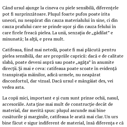
Când ursul ajunge la cineva cu piele sensibilă, diferențele
pot fi surprinzătoare. Plușul foarte pufos poate irita
uneori, nu neapărat din cauza materialului în sine, ci din
cauza prafului care se prinde ușor și din cauza felului în
care firele freacă pielea. La unii, senzația de „gâdilat” e
minunată; la alții, e prea mult.
Catifeaua, fiind mai netedă, poate fi mai plăcută pentru
pielea sensibilă, dar are propriile capricii: dacă e de calitate
slabă, poate deveni aspră sau poate „agăța” în anumite
direcții. Și mai e ceva: catifeaua poate scoate în evidență
transpirația mâinilor, adică urmele, nu neapărat
disconfortul, dar vizual. Dacă ursul e mângâiat des, vei
vedea asta.
La copii mici, important e și cum sunt prinse ochii, nasul,
accesoriile. Asta ține mai mult de construcție decât de
material, dar merită spus: plușul ascunde mai bine
cusăturile și marginile, catifeaua le arată mai clar. Un urs
bine făcut e sigur indiferent de material, însă diferența e că