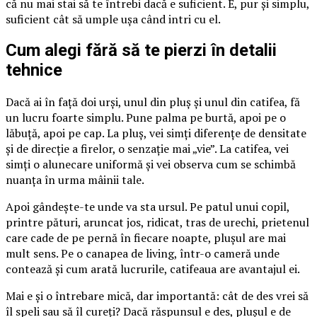
că nu mai stai să te întrebi dacă e suficient. E, pur și simplu,
suficient cât să umple ușa când intri cu el.
Cum alegi fără să te pierzi în detalii
tehnice
Dacă ai în față doi urși, unul din pluș și unul din catifea, fă
un lucru foarte simplu. Pune palma pe burtă, apoi pe o
lăbuță, apoi pe cap. La pluș, vei simți diferențe de densitate
și de direcție a firelor, o senzație mai „vie”. La catifea, vei
simți o alunecare uniformă și vei observa cum se schimbă
nuanța în urma mâinii tale.
Apoi gândește-te unde va sta ursul. Pe patul unui copil,
printre pături, aruncat jos, ridicat, tras de urechi, prietenul
care cade de pe pernă în fiecare noapte, plușul are mai
mult sens. Pe o canapea de living, într-o cameră unde
contează și cum arată lucrurile, catifeaua are avantajul ei.
Mai e și o întrebare mică, dar importantă: cât de des vrei să
îl speli sau să îl cureți? Dacă răspunsul e des, plușul e de