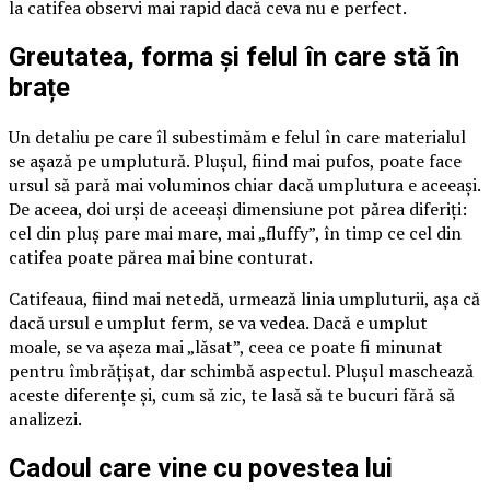
la catifea observi mai rapid dacă ceva nu e perfect.
Greutatea, forma și felul în care stă în
brațe
Un detaliu pe care îl subestimăm e felul în care materialul
se așază pe umplutură. Plușul, fiind mai pufos, poate face
ursul să pară mai voluminos chiar dacă umplutura e aceeași.
De aceea, doi urși de aceeași dimensiune pot părea diferiți:
cel din pluș pare mai mare, mai „fluffy”, în timp ce cel din
catifea poate părea mai bine conturat.
Catifeaua, fiind mai netedă, urmează linia umpluturii, așa că
dacă ursul e umplut ferm, se va vedea. Dacă e umplut
moale, se va așeza mai „lăsat”, ceea ce poate fi minunat
pentru îmbrățișat, dar schimbă aspectul. Plușul maschează
aceste diferențe și, cum să zic, te lasă să te bucuri fără să
analizezi.
Cadoul care vine cu povestea lui