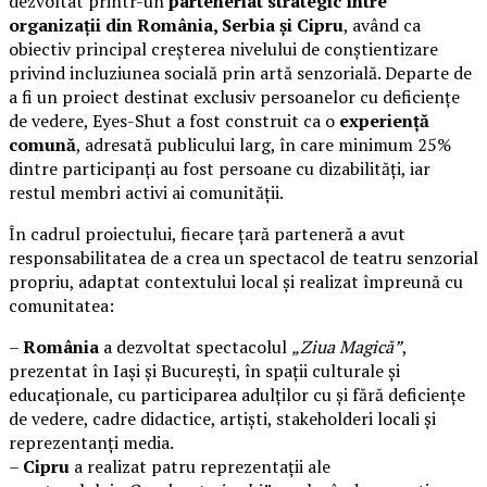
dezvoltat printr-un
parteneriat strategic între
organizații din România, Serbia și Cipru
, având ca
obiectiv principal creșterea nivelului de conștientizare
privind incluziunea socială prin artă senzorială. Departe de
a fi un proiect destinat exclusiv persoanelor cu deficiențe
de vedere, Eyes-Shut a fost construit ca o
experiență
comună
, adresată publicului larg, în care minimum 25%
dintre participanți au fost persoane cu dizabilități, iar
restul membri activi ai comunității.
În cadrul proiectului, fiecare țară parteneră a avut
responsabilitatea de a crea un spectacol de teatru senzorial
propriu, adaptat contextului local și realizat împreună cu
comunitatea:
–
România
a dezvoltat spectacolul
„Ziua Magică”
,
prezentat în Iași și București, în spații culturale și
educaționale, cu participarea adulților cu și fără deficiențe
de vedere, cadre didactice, artiști, stakeholderi locali și
reprezentanți media.
–
Cipru
a realizat patru reprezentații ale