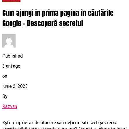
Cum ajungi in prima pagina in căutările
Google – Descoperă secretul
Published
3 ani ago
on
iunie 2, 2023
By
Razvan
Ești proprietar de afacere sau deții un site web și vrei să
crești vizibilitatea și traficul online? Atunci, ai ajuns în locul