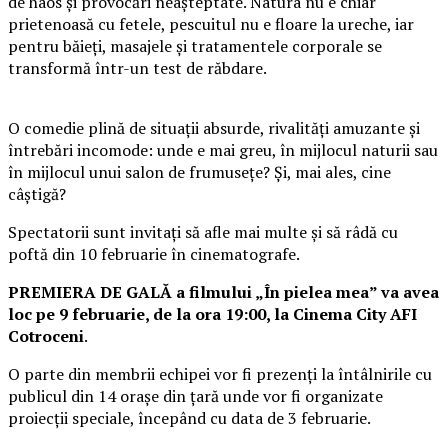
de haos și provocări neașteptate. Natura nu e chiar
prietenoasă cu fetele, pescuitul nu e floare la ureche, iar
pentru băieți, masajele și tratamentele corporale se
transformă într-un test de răbdare.
O comedie plină de situații absurde, rivalități amuzante și
întrebări incomode: unde e mai greu, în mijlocul naturii sau
în mijlocul unui salon de frumusețe? Și, mai ales, cine
câștigă?
Spectatorii sunt invitați să afle mai multe și să râdă cu
poftă din 10 februarie în cinematografe.
PREMIERA DE GALĂ a filmului „În pielea mea” va avea
loc pe 9 februarie, de la ora 19:00, la Cinema City AFI
Cotroceni
.
O parte din membrii echipei vor fi prezenți la întâlnirile cu
publicul din 14 orașe din țară unde vor fi organizate
proiecții speciale, începând cu data de 3 februarie.