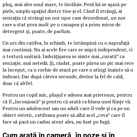
pluș, mai ales unul mare, te învăluie. Perii lui se așază pe
piele, umplu spațiul dintre tine și el. Când îl strângi, ai
senzația că strângi un nor ușor cam dezordonat, un nor
care a stat prea mult pe o canapea și a prins miros de
detergent și, poate, de parfum.
Un urs din catifea, în schimb, te întâmpină cu o suprafață
mai continuă. Nu ai acele fire care se mișcă independent, ci
o textură unitară. Îmbrățișarea se simte mai „curată” ca
senzație, mai netedă. Și, ciudat, poate părea un pic mai rece
la început, ca o rochie de seară pe care o atingi înainte să o
îmbraci. Dar după câteva secunde, devine la fel de cald,
doar că altfel.
Pentru un copil mic, plușul e adesea mai prietenos, pentru
că îl „înconjoară” și pentru că arată ca blana unei ființe vii.
Pentru un adolescent sau un adult care îl vede și ca pe un
obiect estetic, catifeaua poate să aibă acel „ceva” care îl
face să pară un cadou atent ales, nu luat pe fugă.
Cum arată în cameră, în poze și în