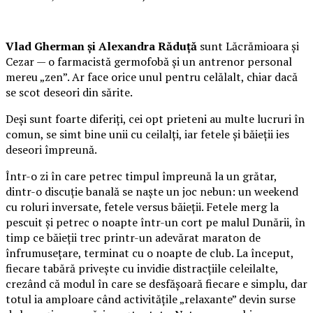
Vlad Gherman și Alexandra Răduță
sunt Lăcrămioara și
Cezar — o farmacistă germofobă și un antrenor personal
mereu „zen”. Ar face orice unul pentru celălalt, chiar dacă
se scot deseori din sărite.
Deși sunt foarte diferiți, cei opt prieteni au multe lucruri în
comun, se simt bine unii cu ceilalți, iar fetele și băieții ies
deseori împreună.
Într-o zi în care petrec timpul împreună la un grătar,
dintr-o discuție banală se naște un joc nebun: un weekend
cu roluri inversate, fetele versus băieții. Fetele merg la
pescuit și petrec o noapte într-un cort pe malul Dunării, în
timp ce băieții trec printr-un adevărat maraton de
înfrumusețare, terminat cu o noapte de club. La început,
fiecare tabără privește cu invidie distracțiile celeilalte,
crezând că modul în care se desfășoară fiecare e simplu, dar
totul ia amploare când activitățile „relaxante” devin surse