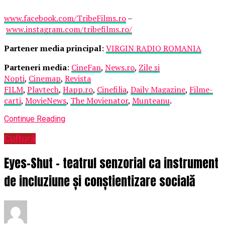
www.facebook.com/TribeFilms.ro
–
www.instagram.com/tribefilms.ro/
Partener media principal
:
VIRGIN RADIO ROMANIA
Parteneri media
:
CineFan
,
News.ro
,
Zile și
Nopți
,
Cinemap
,
Revista
FILM
,
Playtech
,
Happ.ro
,
Cinefilia
,
Daily Magazine
,
Filme-
carti
,
MovieNews
,
The Movienator
,
Munteanu
.
Continue Reading
Cultură
Eyes-Shut – teatrul senzorial ca instrument
de incluziune și conștientizare socială