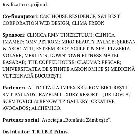
Realizat cu sprijinul:
Co-finanțatori:
C&C HOUSE RESIDENCE, S&I BEST
CORPORATION WEB DESIGN, CLIMA FREON
Sponsori
: CLINICA RMN TINERETULUI; CLINICA
IMAMED; OMV PETROM; MIKO BEAUTY PALACE; ȘERBAN
& ASOCIAȚII; ESTEEM BODY SCULPT & SPA; PIZZERIA
VOLARE; MERLIN’S; DOWNTOWN FITNESS MATEI
BASARAB; THE COFFEE HOUSE; CLAUMAR PESCAR;
UNIVERSITATEA DE ȘTIINȚE AGRONOMICE ȘI MEDICINĂ
VETERINARĂ BUCUREȘTI
Parteneri
: AUTO ITALIA IMPEX SRL; KGM BUCUREȘTI –
SMT PALLADY; RAZELM LUXURY RESORT – JURILOVCA;
SCEMTOVICI & BENOWITZ GALLERY; CREATIVE
AVOCADOS; ALCHEMICO.
Partener social
: Asociația „România Zâmbește”.
Distribuitor:
T.R.I.B.E. Films
.