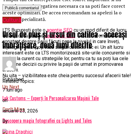
intotdeauna ai pregatirea necesara ca sa poti face corect
aceste optimizari. De accea recomandam sa apelezi la o
agenție specializată.
Cultură
LTS București este o
agenție SEO
cu un mod diferit de lucru.
Ursul de pluș și ursul din catifea – aceeași
În timp ce rulează o
campanie SEO
LTS te informeaza
constant despre pașii făcuți pana la nivelul in care înveți,
îmbrățișare, două lumi diferite
înțelegi si chiar poți face singur ceea ce fac ei. Un alt lucru
interesant este ca LTS monitorizează site-urile concurente si
te tine la curent cu strategiile lor, pentru ca tu sa poți lua cele
mai bune decizii cu privire la pașii de urmat in promovarea
afacerii.
Nu uita – vizibilitatea este cheia pentru succesul afacerii tale!
Published
Related Topics:
Up Next
7 luni ago
Luk Customs – Experți în Personalizarea Mașinii Tale
on
Don't Miss
ianuarie 23, 2026
Descopera magia fotografiei cu Lights and Tales
By
Doina Draghici