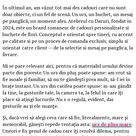
În ultimul an, am văzut tot mai des cadouri care nu sunt
doar obiecte, ci un fel de scenă. Un urs, un buchet, un mesaj
pe panglică, un moment ales. Atelierul cu Daruri, fondat in
2024, este un brand romanesc de cadouri personalizate si
buchete de flori. Conceptul e orientat spre tineri, cu accent
pe calitate si pe un proces de comanda exclusiv, simplu si
orientat catre client — de la selectie si mesaj pe panglica, la
livrare.
Mi se pare relevant aici, pentru că materialul ursului devine
parte din poveste. Un urs din pluș poate spune: am vrut să
fie moale și familiar, să nu te gândești prea mult, să-l iei în
brațe instant. Un urs din catifea poate spune: m-am gândit
la tine, la gusturile tale, la camera ta, la felul în care îți
place să atingi lucrurile. Nu e o regulă, evident, dar
gesturile au și ele nuanțe.
Și, dacă vrei să alegi ceva care să fie, literalmente, mare și
memorabil, găsești repede tentația asta:
urs de plus mare
.
Uneori e fix genul de cadou care îți rezolvă dilema, pentru