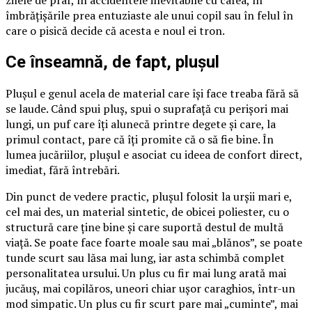
zilele de praf, în accidentele inevitabile cu cafea, în
îmbrățișările prea entuziaste ale unui copil sau în felul în
care o pisică decide că acesta e noul ei tron.
Ce înseamnă, de fapt, plușul
Plușul e genul acela de material care își face treaba fără să
se laude. Când spui pluș, spui o suprafață cu perișori mai
lungi, un puf care îți alunecă printre degete și care, la
primul contact, pare că îți promite că o să fie bine. În
lumea jucăriilor, plușul e asociat cu ideea de confort direct,
imediat, fără întrebări.
Din punct de vedere practic, plușul folosit la urșii mari e,
cel mai des, un material sintetic, de obicei poliester, cu o
structură care ține bine și care suportă destul de multă
viață. Se poate face foarte moale sau mai „blănos”, se poate
tunde scurt sau lăsa mai lung, iar asta schimbă complet
personalitatea ursului. Un plus cu fir mai lung arată mai
jucăuș, mai copilăros, uneori chiar ușor caraghios, într-un
mod simpatic. Un plus cu fir scurt pare mai „cuminte”, mai