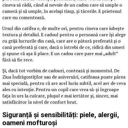
cineva să râdă, când ai nevoie de un cadou care să umple o
cameră și să umple, în același timp, și tăcerile. E prietenul
care nu comentează.
Ursul din catifea e, de multe ori, pentru cineva care iubește
textura și detaliul. E cadoul pentru o persoană care își alege
cu grijă lucrurile din casă, care are o pătură preferată și o
cană preferată și care, dacă o întrebi de ce, ridică din umeri
și spune că așa îi place. E un cadou care pare mai „adult”
fără să fie rece.
Și, dacă tot vorbim de cadouri, contează și momentul. De
Ziua Îndrăgostiților sau de aniversări, catifeaua poate părea
mai specială, pentru că are acel luciu subtil, acel aer de ceva
ales cu intenție. Pentru un copil care vrea să-și îngroape
fața în urs la culcare, plușul e mai iertător și, sincer, mai
satisfăcător la nivel de confort brut.
Siguranță și sensibilități: piele, alergii,
oameni mofturoși