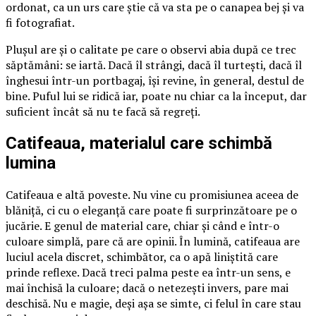
ordonat, ca un urs care știe că va sta pe o canapea bej și va
fi fotografiat.
Plușul are și o calitate pe care o observi abia după ce trec
săptămâni: se iartă. Dacă îl strângi, dacă îl turtești, dacă îl
înghesui într-un portbagaj, își revine, în general, destul de
bine. Puful lui se ridică iar, poate nu chiar ca la început, dar
suficient încât să nu te facă să regreți.
Catifeaua, materialul care schimbă
lumina
Catifeaua e altă poveste. Nu vine cu promisiunea aceea de
blăniță, ci cu o eleganță care poate fi surprinzătoare pe o
jucărie. E genul de material care, chiar și când e într-o
culoare simplă, pare că are opinii. În lumină, catifeaua are
luciul acela discret, schimbător, ca o apă liniștită care
prinde reflexe. Dacă treci palma peste ea într-un sens, e
mai închisă la culoare; dacă o netezești invers, pare mai
deschisă. Nu e magie, deși așa se simte, ci felul în care stau