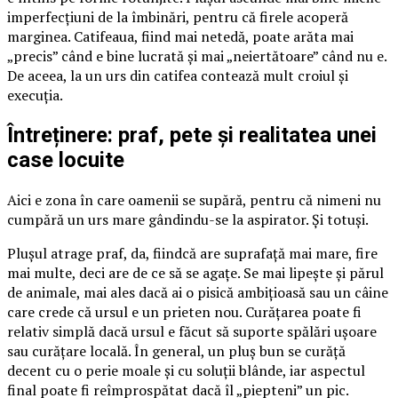
imperfecțiuni de la îmbinări, pentru că firele acoperă
marginea. Catifeaua, fiind mai netedă, poate arăta mai
„precis” când e bine lucrată și mai „neiertătoare” când nu e.
De aceea, la un urs din catifea contează mult croiul și
execuția.
Întreținere: praf, pete și realitatea unei
case locuite
Aici e zona în care oamenii se supără, pentru că nimeni nu
cumpără un urs mare gândindu-se la aspirator. Și totuși.
Plușul atrage praf, da, fiindcă are suprafață mai mare, fire
mai multe, deci are de ce să se agațe. Se mai lipește și părul
de animale, mai ales dacă ai o pisică ambițioasă sau un câine
care crede că ursul e un prieten nou. Curățarea poate fi
relativ simplă dacă ursul e făcut să suporte spălări ușoare
sau curățare locală. În general, un pluș bun se curăță
decent cu o perie moale și cu soluții blânde, iar aspectul
final poate fi reîmprospătat dacă îl „piepteni” un pic.