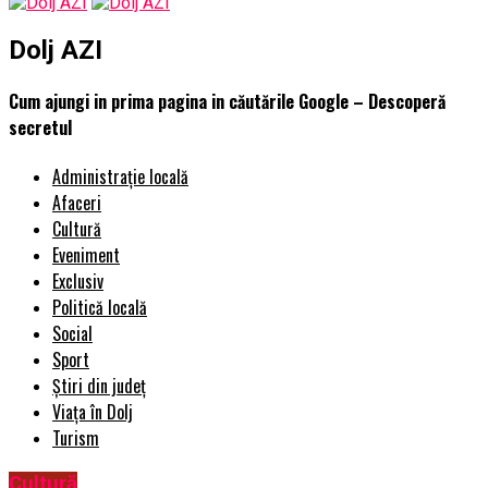
Dolj AZI
Cum ajungi in prima pagina in căutările Google – Descoperă
secretul
Administrație locală
Afaceri
Cultură
Eveniment
Exclusiv
Politică locală
Social
Sport
Știri din județ
Viața în Dolj
Turism
Cultură