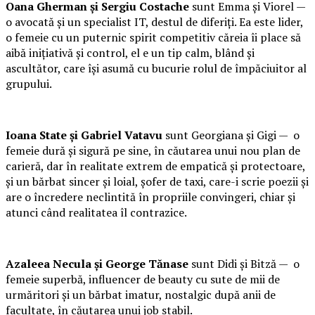
Oana Gherman și Sergiu Costache
sunt Emma și Viorel —
o avocată și un specialist IT, destul de diferiți. Ea este lider,
o femeie cu un puternic spirit competitiv căreia îi place să
aibă inițiativă și control, el e un tip calm, blând și
ascultător, care își asumă cu bucurie rolul de împăciuitor al
grupului.
Ioana State și Gabriel Vatavu
sunt Georgiana și Gigi — o
femeie dură și sigură pe sine, în căutarea unui nou plan de
carieră, dar în realitate extrem de empatică și protectoare,
și un bărbat sincer și loial, șofer de taxi, care-i scrie poezii și
are o încredere neclintită în propriile convingeri, chiar și
atunci când realitatea îl contrazice.
Azaleea Necula și George Tănase
sunt Didi și Bitză — o
femeie superbă, influencer de beauty cu sute de mii de
urmăritori și un bărbat imatur, nostalgic după anii de
facultate, în căutarea unui job stabil.