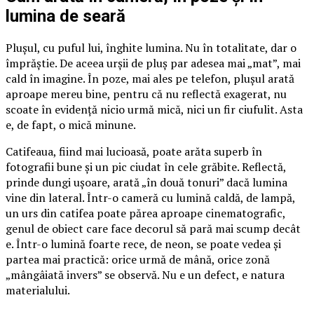
lumina de seară
Plușul, cu puful lui, înghite lumina. Nu în totalitate, dar o
împrăștie. De aceea urșii de pluș par adesea mai „mat”, mai
cald în imagine. În poze, mai ales pe telefon, plușul arată
aproape mereu bine, pentru că nu reflectă exagerat, nu
scoate în evidență nicio urmă mică, nici un fir ciufulit. Asta
e, de fapt, o mică minune.
Catifeaua, fiind mai lucioasă, poate arăta superb în
fotografii bune și un pic ciudat în cele grăbite. Reflectă,
prinde dungi ușoare, arată „în două tonuri” dacă lumina
vine din lateral. Într-o cameră cu lumină caldă, de lampă,
un urs din catifea poate părea aproape cinematografic,
genul de obiect care face decorul să pară mai scump decât
e. Într-o lumină foarte rece, de neon, se poate vedea și
partea mai practică: orice urmă de mână, orice zonă
„mângâiată invers” se observă. Nu e un defect, e natura
materialului.