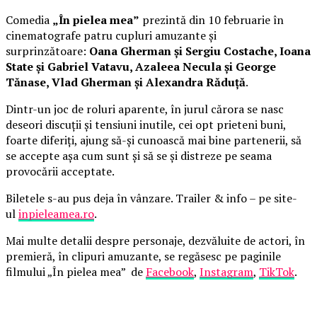
Comedia
„În pielea mea”
prezintă din 10 februarie în
cinematografe patru cupluri amuzante și
surprinzătoare:
Oana Gherman și Sergiu Costache, Ioana
State și Gabriel Vatavu, Azaleea Necula și George
Tănase, Vlad Gherman și Alexandra Răduță
.
Dintr-un joc de roluri aparente, în jurul cărora se nasc
deseori discuții și tensiuni inutile, cei opt prieteni buni,
foarte diferiți, ajung să-și cunoască mai bine partenerii, să
se accepte așa cum sunt și să se și distreze pe seama
provocării acceptate.
Biletele s-au pus deja în vânzare. Trailer & info – pe site-
ul
inpieleamea.ro
.
Mai multe detalii despre personaje, dezvăluite de actori, în
premieră, în clipuri amuzante, se regăsesc pe paginile
filmului „În pielea mea” de
Facebook
,
Instagram
,
TikTok
.