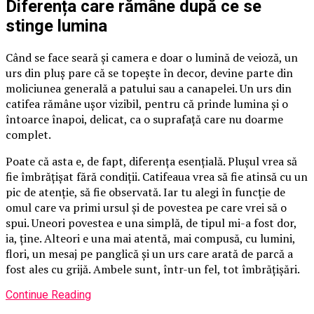
Diferența care rămâne după ce se
stinge lumina
Când se face seară și camera e doar o lumină de veioză, un
urs din pluș pare că se topește în decor, devine parte din
moliciunea generală a patului sau a canapelei. Un urs din
catifea rămâne ușor vizibil, pentru că prinde lumina și o
întoarce înapoi, delicat, ca o suprafață care nu doarme
complet.
Poate că asta e, de fapt, diferența esențială. Plușul vrea să
fie îmbrățișat fără condiții. Catifeaua vrea să fie atinsă cu un
pic de atenție, să fie observată. Iar tu alegi în funcție de
omul care va primi ursul și de povestea pe care vrei să o
spui. Uneori povestea e una simplă, de tipul mi-a fost dor,
ia, ține. Alteori e una mai atentă, mai compusă, cu lumini,
flori, un mesaj pe panglică și un urs care arată de parcă a
fost ales cu grijă. Ambele sunt, într-un fel, tot îmbrățișări.
Continue Reading