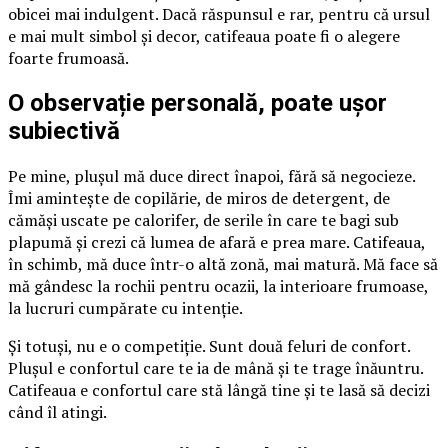
obicei mai indulgent. Dacă răspunsul e rar, pentru că ursul
e mai mult simbol și decor, catifeaua poate fi o alegere
foarte frumoasă.
O observație personală, poate ușor
subiectivă
Pe mine, plușul mă duce direct înapoi, fără să negocieze.
Îmi amintește de copilărie, de miros de detergent, de
cămăși uscate pe calorifer, de serile în care te bagi sub
plapumă și crezi că lumea de afară e prea mare. Catifeaua,
în schimb, mă duce într-o altă zonă, mai matură. Mă face să
mă gândesc la rochii pentru ocazii, la interioare frumoase,
la lucruri cumpărate cu intenție.
Și totuși, nu e o competiție. Sunt două feluri de confort.
Plușul e confortul care te ia de mână și te trage înăuntru.
Catifeaua e confortul care stă lângă tine și te lasă să decizi
când îl atingi.