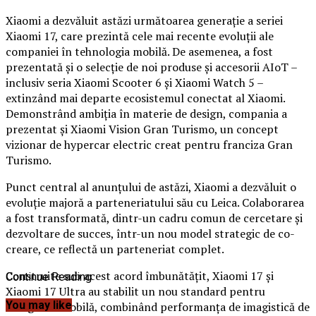
Xiaomi a dezvăluit astăzi următoarea generație a seriei
Xiaomi 17, care prezintă cele mai recente evoluții ale
companiei în tehnologia mobilă. De asemenea, a fost
prezentată și o selecție de noi produse și accesorii AIoT –
inclusiv seria Xiaomi Scooter 6 și Xiaomi Watch 5 –
extinzând mai departe ecosistemul conectat al Xiaomi.
Demonstrând ambiția în materie de design, compania a
prezentat și Xiaomi Vision Gran Turismo, un concept
vizionar de hypercar electric creat pentru franciza Gran
Turismo.
Punct central al anunțului de astăzi, Xiaomi a dezvăluit o
evoluție majoră a parteneriatului său cu Leica. Colaborarea
a fost transformată, dintr-un cadru comun de cercetare și
dezvoltare de succes, într-un nou model strategic de co-
creare, ce reflectă un parteneriat complet.
Construite sub acest acord îmbunătățit, Xiaomi 17 și
Continue Reading
Xiaomi 17 Ultra au stabilit un nou standard pentru
You may like
fotografia mobilă, combinând performanța de imagistică de