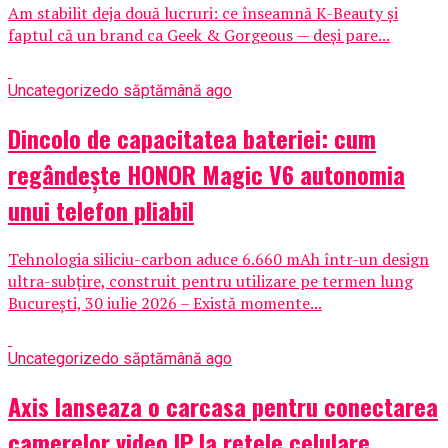
Am stabilit deja două lucruri: ce înseamnă K-Beauty și
faptul că un brand ca Geek & Gorgeous — deși pare...
Uncategorized
o săptămână ago
Dincolo de capacitatea bateriei: cum
regândește HONOR Magic V6 autonomia
unui telefon pliabil
Tehnologia siliciu-carbon aduce 6.660 mAh într-un design
ultra-subțire, construit pentru utilizare pe termen lung
București, 30 iulie 2026 – Există momente...
Uncategorized
o săptămână ago
Axis lanseaza o carcasa pentru conectarea
camerelor video IP la retele celulare