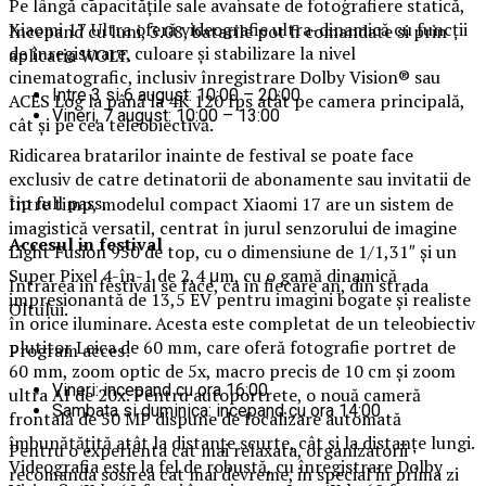
Pe lângă capacitățile sale avansate de fotografiere statică,
Xiaomi 17 Ultra oferă videografie ultra-dinamică cu funcții
Incepand cu luni, 3.08, batarile pot fi comandate si prin
de înregistrare, culoare și stabilizare la nivel
aplicatia WOLT.
cinematografic, inclusiv înregistrare Dolby Vision® sau
Intre 3 si 6 august: 10:00 – 20:00
ACES Log la până la 4K 120 fps atât pe camera principală,
Vineri, 7 august: 10:00 – 13:00
cât și pe cea teleobiectivă.
Ridicarea bratarilor inainte de festival se poate face
exclusiv de catre detinatorii de abonamente sau invitatii de
tip full pass.
Între timp, modelul compact Xiaomi 17 are un sistem de
imagistică versatil, centrat în jurul senzorului de imagine
Accesul i
n festival
Light Fusion 950 de top, cu o dimensiune de 1/1,31″ și un
Super Pixel 4-în-1 de 2,4 μm, cu o gamă dinamică
Intrarea in festival se face, ca in fiecare an, din strada
impresionantă de 13,5 EV pentru imagini bogate și realiste
Oltului.
în orice iluminare. Acesta este completat de un teleobiectiv
plutitor Leica de 60 mm, care oferă fotografie portret de
Program acces:
60 mm, zoom optic de 5x, macro precis de 10 cm și zoom
Vineri: incepand cu ora 16:00
ultra AI de 20x. Pentru autoportrete, o nouă cameră
Sambata si duminica: incepand cu ora 14:00
frontală de 50 MP dispune de focalizare automată
îmbunătățită atât la distanțe scurte, cât și la distanțe lungi.
Pentru o experienta cat mai relaxata, organizatorii
Videografia este la fel de robustă, cu înregistrare Dolby
recomanda sosirea cat mai devreme, in special in prima zi