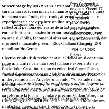
Pro￮ Compatible
Sunset Stage by ING x VISA
este spatiul dedicat celor
devices: Xiaomi 17
care urmaresc scena muzicala inainte ca aceasta sa ajunga
Ultra, Leica
in mainstream. Indie, electronic, alternative si proiecte
Leitzphone
experimentale coexista intr-un line-up care pune
powered by
Accessories
• NA
reflectorul pe noua generatie de artisti si pe directiile in
Xiaomi￮ Battery
care se indreapta muzica internationala. Pe aceasta scena
capacity: 2000mAh
va urca si 2hollis, fenomenul alternativ al noii generatii, dar
(typ)￮ Connection
si proiecte muzicale precum ZEP, Chalk sau duo-ul
and Charging: USB
napolitan Nu Genea.
Type-C￮ Color:
Black￮
Electro Punk Club
revine pentru al doilea an si continua
sa fie una dintre cele mai spectaculoase experiente ale
Note
festivalului. Creat impreuna cu colectivul Space Objekt,
spatiul functioneaza ca un club imersiv inspirat de estetica
¹ Informațiile sunt actuale începând cu februarie 2026.
underground a Los Angeles-ului anilor ’70. Fatade neon,
² Date testate de Xiaomi Internal Labs, rezultatele reale pot
instalatii vizuale, electronica, punk si o energie care
varia. Culori alb-negru: 218,4 g; Culoare verde stelat: 219 g.
transforma fiecare noapte intr-un performance colectiv,
cu referinte la locuri legendare precum Madam Wong’s si
³ Disponibilitatea culorilor poate varia între piețe.
Hong Kong Cafe. Aici ii veti gasi pe britanicii The Molotovs,
punkistele coreene Sailor Honeymoon, precum si
⁴ Vă rugăm să consultați vânzătorul local cu privire la