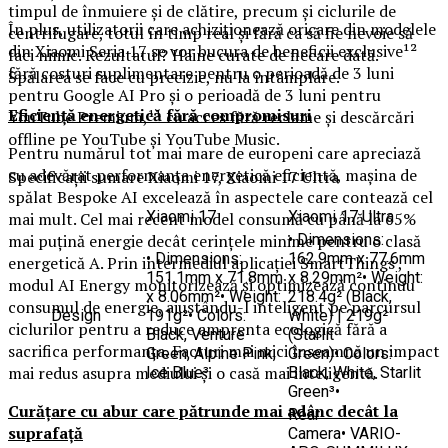
timpul de înmuiere și de clătire, precum și ciclurile de
În plus, utilizatorii care achiziționează oricare din modelele
centrifugare, totul în timp real și fără ca să fie nevoie să
din Xiaomi Seria 17 se vor bucura de beneficii exclusive¹²
faci nimic. Rezultatul? Haine curate de fiecare dată.
fără costuri suplimentare pentru o perioadă de 3 luni
Spălarea se face cu precizie, nu la întâmplare.
pentru Google AI Pro și o perioadă de 3 luni pentru
Eficiență energetică fără compromisuri
YouTube Premium,¹¹ cu acces fără reclame și descărcări
offline pe YouTube și YouTube Music.
Pentru numărul tot mai mare de europeni care apreciază
cu adevărat performanța energetică eficientă, mașina de
Specificații sumare Xiaomi 17, Xiaomi 17 Ultra
spălat Bespoke AI excelează în aspectele care contează cel
Xiaomi 17
Xiaomi 17 Ultra
mai mult. Cel mai recent model consumă cu până la 65%
• Dimensions:
mai puțină energie decât cerințele minime pentru o clasă
• Dimensions:
162.9mm x 77.6mm
energetică A. Prin intermediul aplicației SmartThings ,
151.1mm x 71.8mm
x 8.29mm²• Weight:
modul AI Energy monitorizează și optimizează continuu
x 8.06mm²• Weight:
218.4g² (Black,
consumul de energie, ajustându-l inteligent pe parcursul
Design
191g²• Colors:
White) | 219g²
ciclurilor pentru a reduce amprenta ecologică fără a
Black, Venture
(Starlit
sacrifica performanța. Facturi mai mici înseamnă un impact
Green, Alpine Pink,
Green)• Colors:
mai redus asupra mediului și o casă mai inteligentă.
Ice Blue³
Black, White, Starlit
Green³•
Curățare cu abur care pătrunde mai adânc decât la
Rear
suprafață
Camera• VARIO-