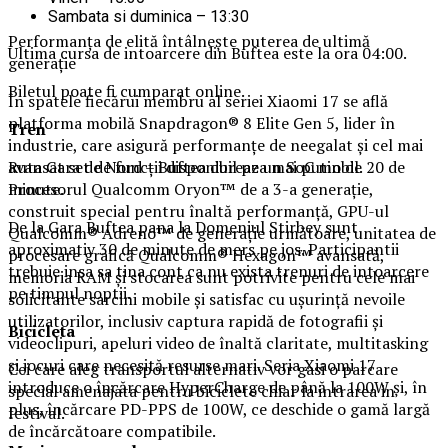
Sambata si duminica – 13:30
Performanța de elită întâlnește puterea de ultimă
Ultima cursa de intoarcere din Buftea este la ora 04:00.
generație
Biletul poate fi cumparat online.
În spatele fiecărui membru al seriei Xiaomi 17 se află
platforma mobilă Snapdragon® 8 Elite Gen 5, lider în
Tren
industrie, care asigură performanțe de neegalat și cel mai
Ruta Gara de Nord – Buftea dureaza mai putin de 20 de
avansat set de funcții disponibil pe un SoC mobil.
minute.
Procesorul Qualcomm Oryon™ de a 3-a generație,
construit special pentru înaltă performanță, GPU-ul
De la Gara Buftea pana la Domeniul Stirbey sunt
Qualcomm® Adreno™ de generație următoare, unitatea de
aproximativ 30 de minute de mers pe jos. Participantii
procesare grafică Qualcomm® Hexagon™ avansată,
trebuie insa sa tina cont ca nu exista trenuri de intoarcere
memoria RAM și stocarea sunt potrivite pentru cele mai
pe timpul noptii.
solicitante sarcini mobile și satisfac cu ușurință nevoile
utilizatorilor, inclusiv captura rapidă de fotografii și
Biciclet
a
videoclipuri, apeluri video de înaltă claritate, multitasking
și jocuri care necesită resurse mari. Seria Xiaomi 17
Cei care aleg transportul alternativ vor gasi o parcare
introduce o încărcare HyperCharge de până la 100W și, în
special amenajata pentru biciclete chiar la intrarea in
plus, încărcare PD-PPS de 100W, ce deschide o gamă largă
festival.
de încărcătoare compatibile.