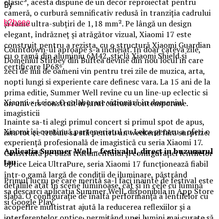
clasic³, acesta dispune de un decor reproiectat pentru
By
cameră, o curbură semnificativ redusă în tranziția cadrului
b2bseo
și rame ultra-subțiri de 1,18 mm². Pe lângă un design
elegant, îndrăzneț și atrăgător vizual, Xiaomi 17 este
construit pentru a rezista, cu o structură Xiaomi Guardian
Countdown-ul aproape s-a incheiat. In doar cateva zile,
cu o ramă din aluminiu 6M42, sticlă Xiaomi Shield și
Domeniul Stirbey din Buftea devine din nou locul in care
certificare IP68⁶.
zeci de mii de oameni vin pentru trei zile de muzica, arta,
nopti lungi si experiente care definesc vara. La 15 ani de la
prima editie, Summer Well revine cu un line-up eclectic si
Xiaomi × Leica: O colaborare vizionară în domeniul
un univers construit in jurul culturii contemporane.
imagisticii
Inainte sa-ti alegi primul concert si primul spot de apus,
Xiaomi își continuă parteneriatul cu Leica pentru a oferi o
iata tot ce trebuie sa stii pentru un weekend fara surprize.
experiență profesională de imagistică cu seria Xiaomi 17.
Aplica
t
ia Summer Well
– festivalul, direct in buzunarul
Construită pe baza tratamentului și configurației lentilelor
tau
optice Leica UltraPure, seria Xiaomi 17 funcționează fiabil
într-o gamă largă de condiții de iluminare, păstrând
Primul lucru pe care merita sa-l faci inainte de festival este
detaliile atât în ​​scene luminoase, cât și în cele cu lumină
sa descarci aplicatia Summer Well, disponibila in App Store
slabă. O configurație de înaltă performanță a lentilelor cu
si Google Play.
acoperire multistrat ajută la reducerea reflexiilor și a
interferențelor optice, permițând unei lumini mai curate să