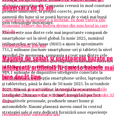
aniversara de 15 ani
eficiența operațională. Compania creează în mod constant
produse uimitoare, la prețuri corecte, pentru ca toți
oamenii din lume să se poată bucura de o viață mai bună
Countdown-ul aproape s-a incheiat. In doar cateva zile,
prin tehnologie inovatoare.
Domeniul Stirbey din Buftea devine din nou locul in care
zeci de...
Xiaomi este una dintre cele mai importante companii de
smartphone-uri la nivel global. În iunie 2025, numărul
utilizatorilor activi lunar (MAU) a ajuns la aproximativ
Uncategorized
2 zile ago
731,2 milioane (inclusiv smartphone-uri și tablete) la nivel
mondial. De asemenea, compania a creat una dintre cele
Mașinile de spălat și uscătoarele bazate pe
mai mari platforme AIoT (Inteligență Artificială + Internet
inteligență artificială îți cunosc hainele mai
of Things) pentru consumatori, atingând aproximativ
989,1 milioane de dispozitive inteligente conectate la
bine decât tine
platforma sa (cu excepția smartphone-urilor, laptopurilor
și tabletelor), până la data de 30 iunie 2025. În octombrie
București – 5 august 2026 – În toată Europa, așteptările
2023, Xiaomi și-a actualizat strategia la ecosistemul
legate de electrocasnice se schimbă rapid. Gama Bespoke AI
inteligent „Human × Car × Home”, integrând perfect
de la...
dispozitivele personale, produsele smart home și
automobilele. Xiaomi plasează mereu omul în centrul
strategiei sale și este dedicată furnizării unor experiențe
Uncategorized
o săptămână ago