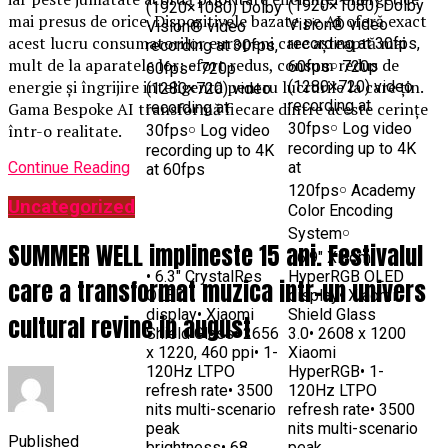
(1920×1080) Dolby
(1920×1080) Dolby
mai presus de orice. Dispozitivele bazate pe AI oferă exact
Vision® video
Vision® video
acest lucru consumatorilor europeni care așteaptă mai
recording at 30fps,
recording at 30fps,
mult de la aparatele lor: efort redus, consum redus de
60fps￮ 720p
60fps￮ 720p
energie și îngrijire inteligentă pentru lucrurile la care țin.
(1280×720) video
(1280×720) video
recording at
recording at
Gama Bespoke AI transformă fiecare dintre aceste cerințe
30fps￮ Log video
într-o realitate.
30fps￮ Log video
recording up to 4K
recording up to 4K
at
Continue Reading
at 60fps
120fps￮ Academy
Uncategorized
Color Encoding
System￮
SUMMER WELL implineste 15 ani. Festivalul
• 6.9″ Xiaomi
• 6.3″ CrystalRes
HyperRGB OLED
care a transformat muzica intr-un univers
OLED
display• Xiaomi
display• Xiaomi
Shield Glass
cultural revine in august
Shield Glass• 2656
3.0• 2608 x 1200
x 1220, 460 ppi• 1-
Xiaomi
120Hz LTPO
HyperRGB• 1-
refresh rate• 3500
120Hz LTPO
nits multi-scenario
refresh rate• 3500
peak
nits multi-scenario
Published
brightness• 68
peak