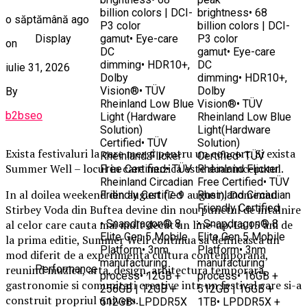
billion colors | DCI-
brightness• 68
o săptămână ago
P3 color
billion colors | DCI-
Display
gamut• Eye-care
P3 color
on
DC
gamut• Eye-care
dimming• HDR10+,
DC
iulie 31, 2026
Dolby
dimming• HDR10+,
Vision®• TÜV
Dolby
By
Rheinland Low Blue
Vision®• TÜV
b2bseo
Light (Hardware
Rheinland Low Blue
Solution)
Light(Hardware
Certified• TÜV
Solution)
Exista festivaluri la care mergi pentru un concert. Si exista
Rheinland Flicker
Certified• TÜV
Summer Well – locul in care muzica este doar inceputul.
Free Certified• TÜV
Rheinland Flicker
Rheinland Circadian
Free Certified• TÜV
In al doilea weekend din august (7-9 august), Domeniul
Friendly Certified
Rheinland Circadian
Friendly Certified
Stirbey Voda din Buftea devine din nou punctul de intalnire
al celor care cauta mai mult decat un line-up. La 15 ani de
• Snapdragon® 8
• Snapdragon® 8
Elite Gen 5 Mobile
Elite Gen 5 Mobile
la prima editie, Summer Well continua sa defineasca un
Platform• 3nm
Platform• 3nm
mod diferit de a experimenta cultura contemporana,
manufacturing
manufacturing
reunind muzica, arta, design, arhitectura temporara,
Performance
process• 12GB +
process• 16GB +
gastronomie si comunitati creative intr-un festival care si-a
256GB | 12GB +
512GB | 16GB +
construit propriul univers.
512GB• LPDDR5X
1TB• LPDDR5X +