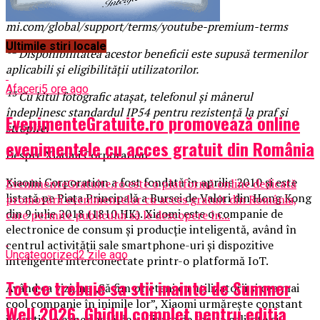
aplicația YouTube. Termeni completi:
mi.com/global/support/terms/youtube-premium-terms
Ultimile stiri locale
¹² Disponibilitatea acestor beneficii este supusă termenilor
aplicabili și eligibilității utilizatorilor.
Afaceri
5 ore ago
¹³ Cu kitul fotografic atașat, telefonul și mânerul
îndeplinesc standardul IP54 pentru rezistență la praf și
EvenimenteGratuite.ro promovează online
stropire.
evenimentele cu acces gratuit din România
Despre Xiaomi Corporation
Xiaomi Corporation a fost fondată în aprilie 2010 și este
EvenimenteGratuite.ro este o platformă online dedicată
listată pe Piața Principală a Bursei de Valori din Hong Kong
promovării evenimentelor cu acces gratuit din România,
din 9 iulie 2018 (1810.HK). Xiaomi este o companie de
care permite publicului să le descopere în...
electronice de consum și producție inteligentă, având în
centrul activității sale smartphone-uri și dispozitive
Uncategorized
2 zile ago
inteligente interconectate printr-o platformă IoT.
Tot ce trebuie sa stii inainte de Summer
Având ca viziune „Să fim prieteni cu utilizatorii și cea mai
cool companie în inimile lor”, Xiaomi urmărește constant
Well 2026. Ghidul complet pentru editia
inovația, o experiență de utilizare de înaltă calitate și