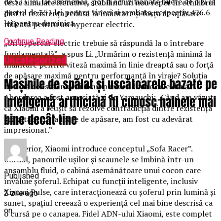
de 513 lei. De asemenea, pot fi achizitionate bilete de o zi la
teste simulate iterative, stabilind un nou reper în echilibrul
pretul de 351 lei pentru vineri si sambata, respectiv 426.6
dintre rezistența redusă la înaintare și forța de apăsare
lei pentru duminica.
ridicată pentru un hypercar electric.
Continue Reading
„Un hypercar electric trebuie să răspundă la o întrebare
fundamentală”, a spus Li. „Urmărim o rezistență minimă la
Uncategorized
înaintare pentru viteză maximă în linie dreaptă sau o forță
de apăsare maximă pentru performanță în viraje? Soluția
Mașinile de spălat și uscătoarele bazate pe
optimă constă în echilibrul perfect dintre cele două.”
Abordarea a fost apreciată și de Yamauchi: „Când am văzut
inteligență artificială îți cunosc hainele mai
că Xiaomi a reușit să rezolve contradicția dintre rezistența
bine decât tine
scăzută și forța mare de apăsare, am fost cu adevărat
impresionat.”
În interior, Xiaomi introduce conceptul „Sofa Racer”.
Bordul, panourile ușilor și scaunele se îmbină într-un
ansamblu fluid, o cabină asemănătoare unui cocon care
Published
învăluie șoferul. Echipat cu funcții inteligente, inclusiv
Xiaomi Pulse, care interacționează cu șoferul prin lumină și
2 zile ago
sunet, spațiul creează o experiență cel mai bine descrisă ca
on
o cursă pe o canapea. Fidel ADN-ului Xiaomi, este complet