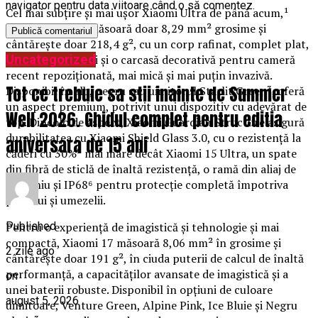
navigator pentru data viitoare când o să comentez.
Cel mai subțire și mai ușor Xiaomi Ultra de până acum,¹
Xiaomi 17 Ultra măsoară doar 8,29 mm² grosime și
cântărește doar 218,4 g², cu un corp rafinat, complet plat,
Uncategorized
rame ultra-subțiri și o carcasă decorativă pentru cameră
recent repoziționată, mai mică și mai puțin invazivă.
Tot ce trebuie sa stii inainte de Summer
Disponibil în alb, negru sau uimitorul Starlit Green³, oferă
un aspect premium, potrivit unui dispozitiv cu adevărat de
Well 2026. Ghidul complet pentru editia
top. Dincolo de aspect, Xiaomi Guardian Structure asigură
durabilitatea cu Xiaomi Shield Glass 3.0, cu o rezistență la
aniversara de 15 ani
căderi cu 30%² mai mare decât Xiaomi 15 Ultra, un spate
din fibră de sticlă de înaltă rezistență, o ramă din aliaj de
aluminiu și IP68⁶ pentru protecție completă împotriva
prafului și umezelii.
Published
Pentru o experiență de imagistică și tehnologie și mai
compactă, Xiaomi 17 măsoară 8,06 mm² în grosime și
2 zile ago
cântărește doar 191 g², în ciuda puterii de calcul de înaltă
performanță, a capacităților avansate de imagistică și a
on
unei baterii robuste. Disponibil în opțiuni de culoare
august 5, 2026
uimitoare, Venture Green, Alpine Pink, Ice Bluie și Negru