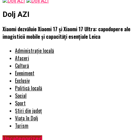
Dolj AZI
Xiaomi dezvăluie Xiaomi 17 și Xiaomi 17 Ultra: capodopere ale
imagisticii mobile și capacități esențiale Leica
Administrație locală
Afaceri
Cultură
Eveniment
Exclusiv
Politică locală
Social
Sport
Știri din județ
Viața în Dolj
Turism
Uncategorized