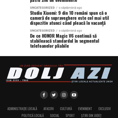
UNCATEGORIZED
o săptămână ago
Studiu Xiaomi: 9 din 10 români spun că o
cameră de supraveghere este cel mai util
dispozitiv atunci când pleacă în vacanță
UNCATEGORIZED
o săptămână ago
De ce HONOR Magic V6 continuă să
stabilească standardul în segmentul
telefoanelor pliabile
ADMINISTRAȚIE LOCALĂ
AFACERI
CULTURĂ
EVENIMENT
EXCLUSIV
POLITICĂ LOCALĂ
SOCIAL
SPORT
ȘTIRI DIN JUDEȚ