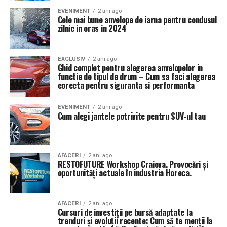
EVENIMENT
2 ani ago
Cele mai bune anvelope de iarna pentru condusul
zilnic in oras in 2024
EXCLUSIV
2 ani ago
Ghid complet pentru alegerea anvelopelor in
functie de tipul de drum – Cum sa faci alegerea
corecta pentru siguranta si performanta
EVENIMENT
2 ani ago
Cum alegi jantele potrivite pentru SUV-ul tau
AFACERI
2 ani ago
RESTOFUTURE Workshop Craiova. Provocări și
oportunități actuale în industria Horeca.
AFACERI
2 ani ago
Cursuri de investiții pe bursă adaptate la
trenduri și evoluții recente: Cum să te menții la