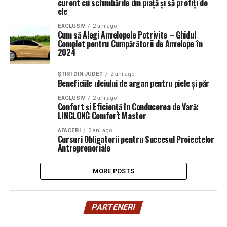
curent cu schimbările din piață și să profiți de
ele
EXCLUSIV
2 ani ago
Cum să Alegi Anvelopele Potrivite – Ghidul
Complet pentru Cumpărătorii de Anvelope în
2024
ȘTIRI DIN JUDEȚ
2 ani ago
Beneficiile uleiului de argan pentru piele și păr
EXCLUSIV
2 ani ago
Confort și Eficiență în Conducerea de Vară:
LINGLONG Comfort Master
AFACERI
2 ani ago
Cursuri Obligatorii pentru Succesul Proiectelor
Antreprenoriale
MORE POSTS
PARTENERI