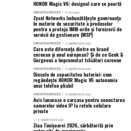
HONOR Magic V6: designul care se poartă
UNCATEGORIZED
6 zile ago
Zyxel Networks îmbunătățește guvernanța
în materie de securitate a produselor
pentru a proteja IMM-urile și furnizorii de
servicii de gestionare (MSP)
UNCATEGORIZED
o săptămână ago
Care este diferența dintre un brand
coreean și unul european? Și de ce Geek &
Gorgeous a împrumutat trăsături coreene
UNCATEGORIZED
o săptămână ago
Dincolo de capacitatea bateriei: cum
regândește HONOR Magic V6 autonomia
unui telefon pliabil
UNCATEGORIZED
o săptămână ago
Axis lanseaza o carcasa pentru conectarea
camerelor video IP la retele celulare
private
o săptămână ago
Ziua Timișoarei 2026, sărbătorită prin
patru zile de evenimente