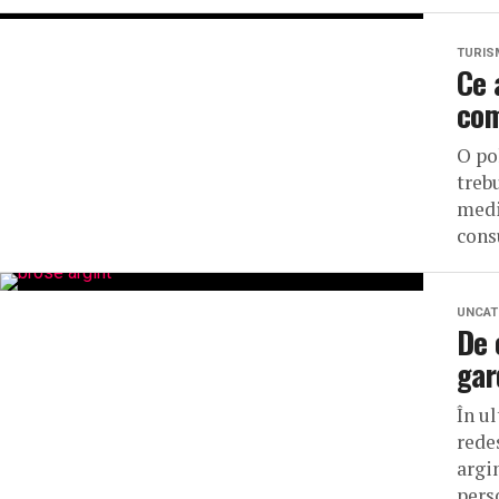
TURIS
Ce 
com
O po
trebu
medi
consu
UNCAT
De 
gar
În ul
rede
argi
perso