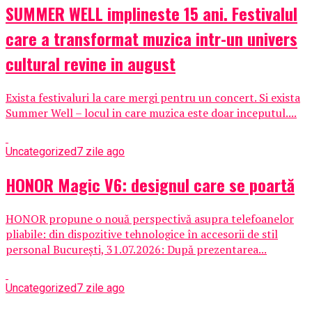
SUMMER WELL implineste 15 ani. Festivalul
care a transformat muzica intr-un univers
cultural revine in august
Exista festivaluri la care mergi pentru un concert. Si exista
Summer Well – locul in care muzica este doar inceputul....
Uncategorized
7 zile ago
HONOR Magic V6: designul care se poartă
HONOR propune o nouă perspectivă asupra telefoanelor
pliabile: din dispozitive tehnologice în accesorii de stil
personal București, 31.07.2026: După prezentarea...
Uncategorized
7 zile ago