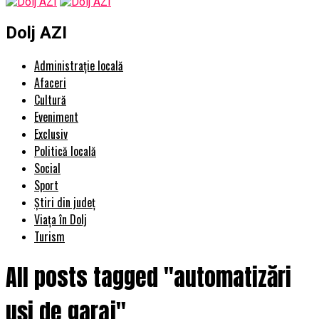
Dolj AZI
Administrație locală
Afaceri
Cultură
Eveniment
Exclusiv
Politică locală
Social
Sport
Știri din județ
Viața în Dolj
Turism
All posts tagged "automatizări
uși de garaj"