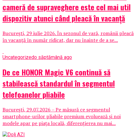
cameră de supraveghere este cel mai util
dispozitiv atunci când pleacă în vacanță
București, 29 iulie 2026. În sezonul de vară, românii pleacă
în vacanță în număr ridicat, dar nu înainte de a se...
Uncategorized
o săptămână ago
De ce HONOR Magic V6 continuă să
stabilească standardul în segmentul
telefoanelor pliabile
București, 29.07.2026 – Pe măsură ce segmentul
smartphone-urilor pliabile premium evoluează și noi
modele apar pe piața locală, diferențierea nu mai...