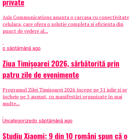
private
Axis Communications anunta o carcasa cu conectivitate
celulara, care ofera o solutie completa si eficienta din
punct de vedere al...
o săptămână ago
Ziua Timișoarei 2026, sărbătorită prin
patru zile de evenimente
Programul Zilei Timișoarei 2026 începe pe 31 iulie și se
încheie pe 3 august, cu manifestări organizate în mai
multe...
Uncategorized
o săptămână ago
Studiu Xiaomi: 9 din 10 români spun că o