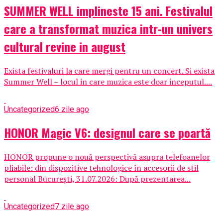
SUMMER WELL implineste 15 ani. Festivalul
care a transformat muzica intr-un univers
cultural revine in august
Exista festivaluri la care mergi pentru un concert. Si exista
Summer Well – locul in care muzica este doar inceputul....
Uncategorized
6 zile ago
HONOR Magic V6: designul care se poartă
HONOR propune o nouă perspectivă asupra telefoanelor
pliabile: din dispozitive tehnologice în accesorii de stil
personal București, 31.07.2026: După prezentarea...
Uncategorized
7 zile ago