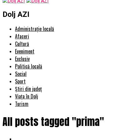
Dolj AZI
Administrație locală
Afaceri
Cultură
Eveniment
Exclusiv
Politică locală
Social
Sport
Știri din județ
Viața în Dolj
Turism
All posts tagged "prima"