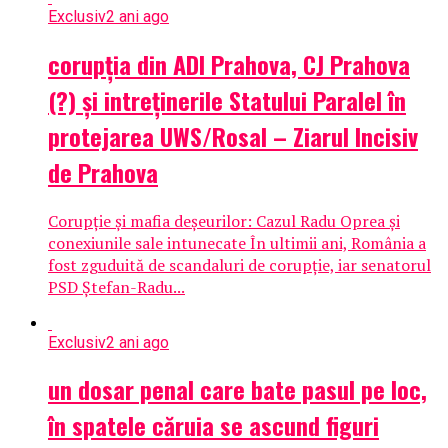
Exclusiv
2 ani ago
corupția din ADI Prahova, CJ Prahova
(?) și intreținerile Statului Paralel în
protejarea UWS/Rosal – Ziarul Incisiv
de Prahova
Corupție și mafia deșeurilor: Cazul Radu Oprea și
conexiunile sale intunecate În ultimii ani, România a
fost zguduită de scandaluri de corupție, iar senatorul
PSD Ștefan-Radu...
Exclusiv
2 ani ago
un dosar penal care bate pasul pe loc,
în spatele căruia se ascund figuri