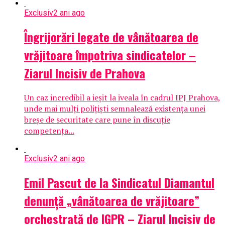
Exclusiv
2 ani ago
Îngrijorări legate de vânătoarea de
vrăjitoare împotriva sindicatelor –
Ziarul Incisiv de Prahova
Un caz incredibil a ieșit la iveala în cadrul IPJ Prahova,
unde mai mulți polițiști semnalează existența unei
breșe de securitate care pune în discuție
competența...
Exclusiv
2 ani ago
Emil Pascut de la Sindicatul Diamantul
denunță „vânătoarea de vrăjitoare”
orchestrată de IGPR – Ziarul Incisiv de