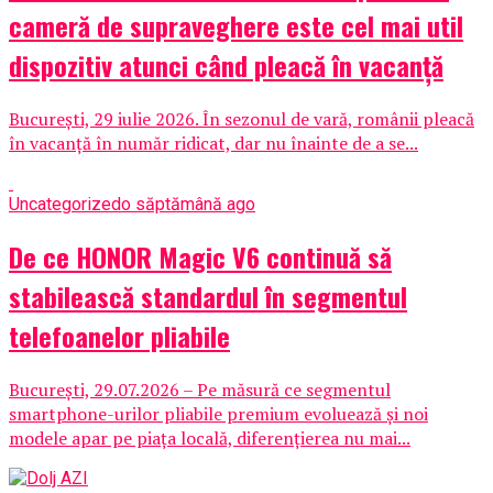
cameră de supraveghere este cel mai util
dispozitiv atunci când pleacă în vacanță
București, 29 iulie 2026. În sezonul de vară, românii pleacă
în vacanță în număr ridicat, dar nu înainte de a se...
Uncategorized
o săptămână ago
De ce HONOR Magic V6 continuă să
stabilească standardul în segmentul
telefoanelor pliabile
București, 29.07.2026 – Pe măsură ce segmentul
smartphone-urilor pliabile premium evoluează și noi
modele apar pe piața locală, diferențierea nu mai...