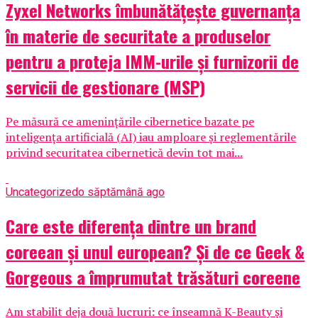
Zyxel Networks îmbunătățește guvernanța
în materie de securitate a produselor
pentru a proteja IMM-urile și furnizorii de
servicii de gestionare (MSP)
Pe măsură ce amenințările cibernetice bazate pe
inteligența artificială (AI) iau amploare și reglementările
privind securitatea cibernetică devin tot mai...
Uncategorized
o săptămână ago
Care este diferența dintre un brand
coreean și unul european? Și de ce Geek &
Gorgeous a împrumutat trăsături coreene
Am stabilit deja două lucruri: ce înseamnă K-Beauty și