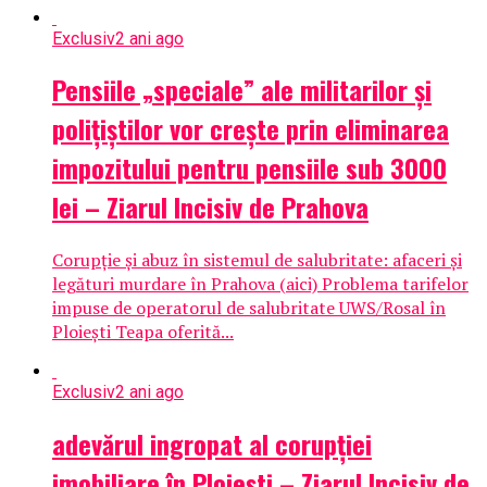
Exclusiv
2 ani ago
Pensiile „speciale” ale militarilor și
polițiștilor vor crește prin eliminarea
impozitului pentru pensiile sub 3000
lei – Ziarul Incisiv de Prahova
Corupție și abuz în sistemul de salubritate: afaceri și
legături murdare în Prahova (aici) Problema tarifelor
impuse de operatorul de salubritate UWS/Rosal în
Ploiești Teapa oferită...
Exclusiv
2 ani ago
adevărul ingropat al corupției
imobiliare în Ploiești – Ziarul Incisiv de