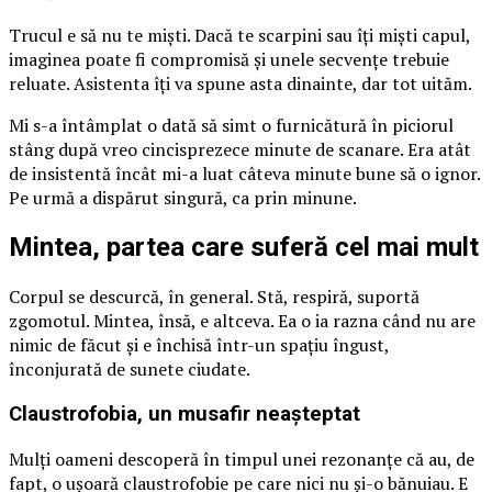
Trucul e să nu te miști. Dacă te scarpini sau îți miști capul,
imaginea poate fi compromisă și unele secvențe trebuie
reluate. Asistenta îți va spune asta dinainte, dar tot uităm.
Mi s-a întâmplat o dată să simt o furnicătură în piciorul
stâng după vreo cincisprezece minute de scanare. Era atât
de insistentă încât mi-a luat câteva minute bune să o ignor.
Pe urmă a dispărut singură, ca prin minune.
Mintea, partea care suferă cel mai mult
Corpul se descurcă, în general. Stă, respiră, suportă
zgomotul. Mintea, însă, e altceva. Ea o ia razna când nu are
nimic de făcut și e închisă într-un spațiu îngust,
înconjurată de sunete ciudate.
Claustrofobia, un musafir neașteptat
Mulți oameni descoperă în timpul unei rezonanțe că au, de
fapt, o ușoară claustrofobie pe care nici nu și-o bănuiau. E