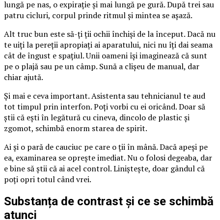
lungă pe nas, o expirație și mai lungă pe gură. După trei sau
patru cicluri, corpul prinde ritmul și mintea se așază.
Alt truc bun este să-ți ții ochii închiși de la început. Dacă nu
te uiți la pereții apropiați ai aparatului, nici nu îți dai seama
cât de îngust e spațiul. Unii oameni își imaginează că sunt
pe o plajă sau pe un câmp. Sună a clișeu de manual, dar
chiar ajută.
Și mai e ceva important. Asistenta sau tehnicianul te aud
tot timpul prin interfon. Poți vorbi cu ei oricând. Doar să
știi că ești în legătură cu cineva, dincolo de plastic și
zgomot, schimbă enorm starea de spirit.
Ai și o pară de cauciuc pe care o ții în mână. Dacă apeși pe
ea, examinarea se oprește imediat. Nu o folosi degeaba, dar
e bine să știi că ai acel control. Liniștește, doar gândul că
poți opri totul când vrei.
Substanța de contrast și ce se schimbă
atunci