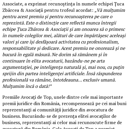
Associate, a exprimat recunoștința în numele echipei Țuca
Zbârcea & Asociații pentru trofeul acordat:
„Vă mulțumim
pentru acest premiu și pentru recunoașterea pe care o
reprezintă. Este o distincție care reflectă munca întregii
echipe Țuca Zbârcea & Asociații și am onoarea să o primesc
în numele colegilor mei, alături de care împărtășesc aceleași
valori și care își desfășoară activitatea cu profesionalism,
responsabilitate și dedicare. Acest premiu ne onorează și ne
bucură în egală măsură. Ne dorim să rămânem și în
continuare în elita avocaturii, bazându-ne pe arta
argumentației, pe inteligența naturală și, mai nou, cu puțin
sprijin din partea inteligenței artificiale. Însă răspunderea
profesională va rămâne, întotdeauna… exclusiv umană.
Mulțumim încă o dată!”
Premiile Avocați de Top, unele dintre cele mai importante
premii juridice din România, recompensează pe cei mai buni
reprezentanți ai comunității juridice din avocatura de
business. Bucurându-se de prezența elitei avocaților de
business, reprezentanți ai celor mai recunoscute firme de
avocatură din România, Gala Avocați de Top a premiat