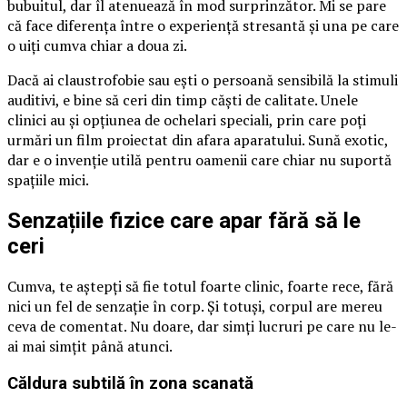
bubuitul, dar îl atenuează în mod surprinzător. Mi se pare
că face diferența între o experiență stresantă și una pe care
o uiți cumva chiar a doua zi.
Dacă ai claustrofobie sau ești o persoană sensibilă la stimuli
auditivi, e bine să ceri din timp căști de calitate. Unele
clinici au și opțiunea de ochelari speciali, prin care poți
urmări un film proiectat din afara aparatului. Sună exotic,
dar e o invenție utilă pentru oamenii care chiar nu suportă
spațiile mici.
Senzațiile fizice care apar fără să le
ceri
Cumva, te aștepți să fie totul foarte clinic, foarte rece, fără
nici un fel de senzație în corp. Și totuși, corpul are mereu
ceva de comentat. Nu doare, dar simți lucruri pe care nu le-
ai mai simțit până atunci.
Căldura subtilă în zona scanată