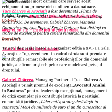
inoxidabil, astfel incat oamenii care servesc acest
echipament nu primesc nici o influenta daunatoare.
Țuca Zbârcea & Asociații
a fost desemnată „Firma de
Related Topics:
ansambluri industriale
industrial
tehnologie
Avocatură a Anului 2025” în cadrul Galei Avocați de Top
Up Next
ediția 2026. De asemenea, Gabriel Zbârcea, Manuela
Gornoviceanu, Ana Popa și Sergiu Crețu au fost distinși cu
Alegerea cutiutei muzicale potrivite pentru cadou
trofee de excelență pentru cariera remarcabilă din domeniul
avocaturii.
Don't Miss
Trustul de presă FinMedia a organizat ediția a XVI-a a Galei
Tot ce trebuie sa stii despre rozacee
Avocați de Top, eveniment în cadrul căruia sunt premiate
contribuțiile remarcabile ale profesioniștilor din domeniul
juridic, ale firmelor și echipelor care modelează peisajul
dreptului.
Gabriel Zbârcea
, Managing Partner al Țuca Zbârcea &
Asociații a primit premiul de excelență „
Avocatul Anului
în Business
” pentru leadership excepțional, management
de criză exemplar și o contribuție istorică la prestigiul
comunității juridice.
„Lider nativ, strateg desăvârșit în
tranzacții M&A de miliarde de euro și un fin cunoscător al