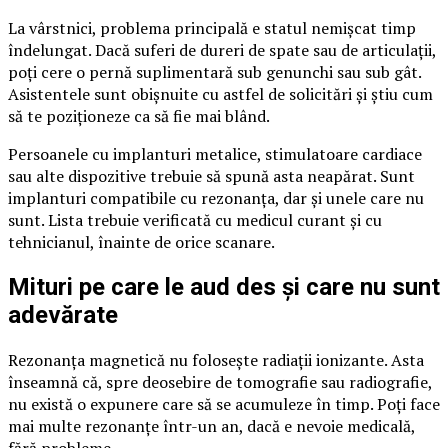
La vârstnici, problema principală e statul nemișcat timp
îndelungat. Dacă suferi de dureri de spate sau de articulații,
poți cere o pernă suplimentară sub genunchi sau sub gât.
Asistentele sunt obișnuite cu astfel de solicitări și știu cum
să te poziționeze ca să fie mai blând.
Persoanele cu implanturi metalice, stimulatoare cardiace
sau alte dispozitive trebuie să spună asta neapărat. Sunt
implanturi compatibile cu rezonanța, dar și unele care nu
sunt. Lista trebuie verificată cu medicul curant și cu
tehnicianul, înainte de orice scanare.
Mituri pe care le aud des și care nu sunt
adevărate
Rezonanța magnetică nu folosește radiații ionizante. Asta
înseamnă că, spre deosebire de tomografie sau radiografie,
nu există o expunere care să se acumuleze în timp. Poți face
mai multe rezonanțe într-un an, dacă e nevoie medicală,