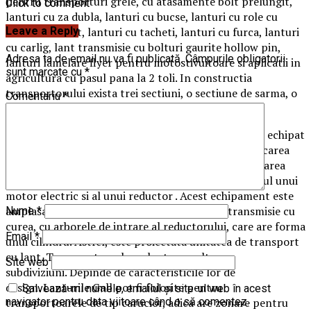
pentru transporturi grele, cu atasamente bolt prelungit,
Click to comment
lanturi cu za dubla, lanturi cu bucse, lanturi cu role cu
Leave a Reply
diametru marit, lanturi cu tacheti, lanturi cu furca, lanturi
cu carlig, lant transmisie cu bolturi gaurite hollow pin,
Adresa ta de email nu va fi publicată.
Câmpurile obligatorii
lanturi lamelare flyer pentru motostivuitoare si aplicatii in
sunt marcate cu
*
agricultura cu pasul pana la 2 toli. In constructia
transportorului exista trei sectiuni, o sectiune de sarma, o
Comentariu
*
sectiune de tensionare si o sectiune intermediara.
Corpul de lucru al transportorului este un lant Gall echipat
cu o racleta speciala. Lanturile, in functie de modificarea
transportorului, pot fi forjate sau din legaturi. Lucrarea
transportorului cu lant Gall, se realizeaza cu ajutorul unui
motor electric si al unui reductor . Acest echipament este
amplasat pe cadru si este conectat printr-o transmisie cu
Nume
*
curea, cu arborele de intrare al reductorului, care are forma
Email
*
unui cilindru. Astfel, este proiectata unitatea de transport
cu lant. Transportoarele cu lant au multe
Site web
subdiviziuni. Depinde de caracteristicile lor de
design. Lanturile Gall pot fi folosite pentru
Salvează-mi numele, emailul și site-ul web în acest
transportoarele de tip carucior, adica are zonare pentru
navigator pentru data viitoare când o să comentez.