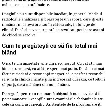
mâncasem cu o oră înainte.
Imaginile nu sunt disponibile imediat, în general. Medicul
radiolog le analizează și pregătește un raport, care îți este
înmânat în câteva ore sau în câteva zile, în funcție de
clinică. Dacă ai nevoie urgentă de rezultat, poți cere asta și
de obicei se rezolvă.
Cum te pregătești ca să fie totul mai
blând
O parte din anxietate vine din necunoscut. Cu cât știi mai
bine ce urmează, cu atât te sperii mai puțin. Dacă nu ai mai
făcut niciodată o rezonanță magnetică, e perfect rezonabil
să suni la clinică înainte și să întrebi cât durează, ce trebuie
să porți, dacă mănânci sau nu mănânci.
De regulă, pentru o rezonanță obișnuită nu e nevoie să fii
pe nemâncate. Excepțiile sunt examinările abdominale sau
cele cu contrast specific. Asistentele de la programare îți