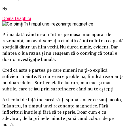
By
Doina Draghici
Prima dată când m-am întins pe masa unui aparat de
rezonanță, am avut senzația ciudată că intru într-o capsulă
spațială dintr-un film vechi. Nu durea nimic, evident. Dar
mintea o lua razna și nu reușeam să o conving că totul e
doar o investigație banală.
Cred că asta e partea pe care nimeni nu ți-o explică
suficient înainte. Nu durerea e problema, fiindcă rezonanța
nu doare deloc. Sunt celelalte lucruri, mai mici și mai
subtile, care te iau prin surprindere când nu te aștepți.
Articolul de față încearcă să-ți spună sincer ce simți acolo,
înăuntru, în timpul unei rezonanțe magnetice. Fără
înflorituri inutile și fără să te sperie. Doar cum e cu
adevărat, de la primele minute până când cobori de pe
masă.