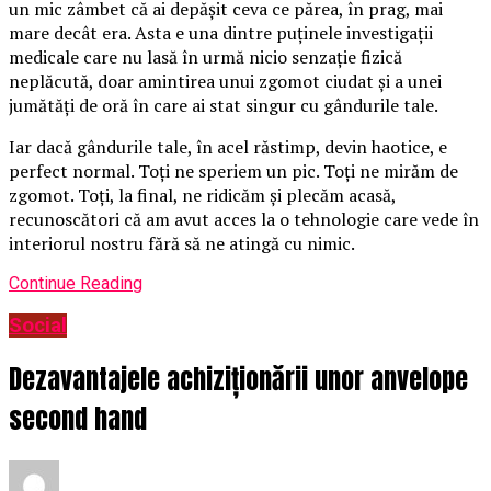
un mic zâmbet că ai depășit ceva ce părea, în prag, mai
mare decât era. Asta e una dintre puținele investigații
medicale care nu lasă în urmă nicio senzație fizică
neplăcută, doar amintirea unui zgomot ciudat și a unei
jumătăți de oră în care ai stat singur cu gândurile tale.
Iar dacă gândurile tale, în acel răstimp, devin haotice, e
perfect normal. Toți ne speriem un pic. Toți ne mirăm de
zgomot. Toți, la final, ne ridicăm și plecăm acasă,
recunoscători că am avut acces la o tehnologie care vede în
interiorul nostru fără să ne atingă cu nimic.
Continue Reading
Social
Dezavantajele achiziționării unor anvelope
second hand