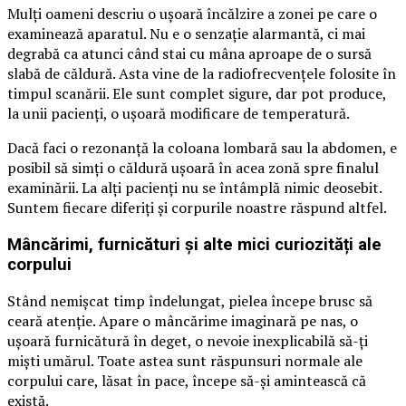
Mulți oameni descriu o ușoară încălzire a zonei pe care o
examinează aparatul. Nu e o senzație alarmantă, ci mai
degrabă ca atunci când stai cu mâna aproape de o sursă
slabă de căldură. Asta vine de la radiofrecvențele folosite în
timpul scanării. Ele sunt complet sigure, dar pot produce,
la unii pacienți, o ușoară modificare de temperatură.
Dacă faci o rezonanță la coloana lombară sau la abdomen, e
posibil să simți o căldură ușoară în acea zonă spre finalul
examinării. La alți pacienți nu se întâmplă nimic deosebit.
Suntem fiecare diferiți și corpurile noastre răspund altfel.
Mâncărimi, furnicături și alte mici curiozități ale
corpului
Stând nemișcat timp îndelungat, pielea începe brusc să
ceară atenție. Apare o mâncărime imaginară pe nas, o
ușoară furnicătură în deget, o nevoie inexplicabilă să-ți
miști umărul. Toate astea sunt răspunsuri normale ale
corpului care, lăsat în pace, începe să-și amintească că
există.