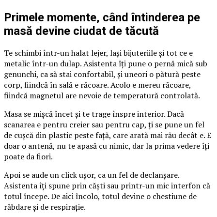
Primele momente, când întinderea pe
masă devine ciudat de tăcută
Te schimbi într-un halat lejer, lași bijuteriile și tot ce e
metalic într-un dulap. Asistenta îți pune o pernă mică sub
genunchi, ca să stai confortabil, și uneori o pătură peste
corp, fiindcă în sală e răcoare. Acolo e mereu răcoare,
fiindcă magnetul are nevoie de temperatură controlată.
Masa se mișcă încet și te trage înspre interior. Dacă
scanarea e pentru creier sau pentru cap, ți se pune un fel
de cușcă din plastic peste față, care arată mai rău decât e. E
doar o antenă, nu te apasă cu nimic, dar la prima vedere îți
poate da fiori.
Apoi se aude un click ușor, ca un fel de declanșare.
Asistenta îți spune prin căști sau printr-un mic interfon că
totul începe. De aici încolo, totul devine o chestiune de
răbdare și de respirație.