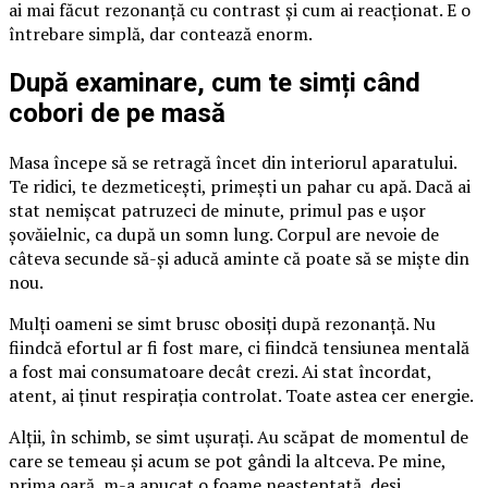
ai mai făcut rezonanță cu contrast și cum ai reacționat. E o
întrebare simplă, dar contează enorm.
După examinare, cum te simți când
cobori de pe masă
Masa începe să se retragă încet din interiorul aparatului.
Te ridici, te dezmeticești, primești un pahar cu apă. Dacă ai
stat nemișcat patruzeci de minute, primul pas e ușor
șovăielnic, ca după un somn lung. Corpul are nevoie de
câteva secunde să-și aducă aminte că poate să se miște din
nou.
Mulți oameni se simt brusc obosiți după rezonanță. Nu
fiindcă efortul ar fi fost mare, ci fiindcă tensiunea mentală
a fost mai consumatoare decât crezi. Ai stat încordat,
atent, ai ținut respirația controlat. Toate astea cer energie.
Alții, în schimb, se simt ușurați. Au scăpat de momentul de
care se temeau și acum se pot gândi la altceva. Pe mine,
prima oară, m-a apucat o foame neașteptată, deși