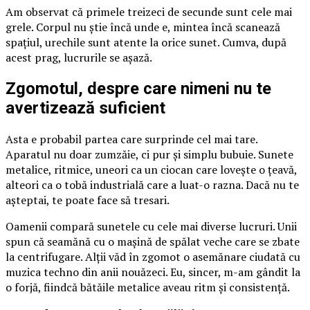
Am observat că primele treizeci de secunde sunt cele mai
grele. Corpul nu știe încă unde e, mintea încă scanează
spațiul, urechile sunt atente la orice sunet. Cumva, după
acest prag, lucrurile se așază.
Zgomotul, despre care nimeni nu te
avertizează suficient
Asta e probabil partea care surprinde cel mai tare.
Aparatul nu doar zumzăie, ci pur și simplu bubuie. Sunete
metalice, ritmice, uneori ca un ciocan care lovește o țeavă,
alteori ca o tobă industrială care a luat-o razna. Dacă nu te
așteptai, te poate face să tresari.
Oamenii compară sunetele cu cele mai diverse lucruri. Unii
spun că seamănă cu o mașină de spălat veche care se zbate
la centrifugare. Alții văd în zgomot o asemănare ciudată cu
muzica techno din anii nouăzeci. Eu, sincer, m-am gândit la
o forjă, fiindcă bătăile metalice aveau ritm și consistență.