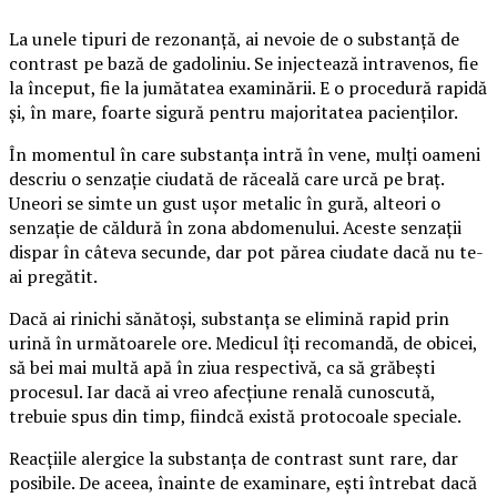
La unele tipuri de rezonanță, ai nevoie de o substanță de
contrast pe bază de gadoliniu. Se injectează intravenos, fie
la început, fie la jumătatea examinării. E o procedură rapidă
și, în mare, foarte sigură pentru majoritatea pacienților.
În momentul în care substanța intră în vene, mulți oameni
descriu o senzație ciudată de răceală care urcă pe braț.
Uneori se simte un gust ușor metalic în gură, alteori o
senzație de căldură în zona abdomenului. Aceste senzații
dispar în câteva secunde, dar pot părea ciudate dacă nu te-
ai pregătit.
Dacă ai rinichi sănătoși, substanța se elimină rapid prin
urină în următoarele ore. Medicul îți recomandă, de obicei,
să bei mai multă apă în ziua respectivă, ca să grăbești
procesul. Iar dacă ai vreo afecțiune renală cunoscută,
trebuie spus din timp, fiindcă există protocoale speciale.
Reacțiile alergice la substanța de contrast sunt rare, dar
posibile. De aceea, înainte de examinare, ești întrebat dacă