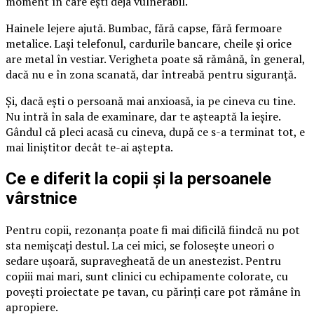
moment în care ești deja vulnerabil.
Hainele lejere ajută. Bumbac, fără capse, fără fermoare
metalice. Lași telefonul, cardurile bancare, cheile și orice
are metal în vestiar. Verigheta poate să rămână, în general,
dacă nu e în zona scanată, dar întreabă pentru siguranță.
Și, dacă ești o persoană mai anxioasă, ia pe cineva cu tine.
Nu intră în sala de examinare, dar te așteaptă la ieșire.
Gândul că pleci acasă cu cineva, după ce s-a terminat tot, e
mai liniștitor decât te-ai aștepta.
Ce e diferit la copii și la persoanele
vârstnice
Pentru copii, rezonanța poate fi mai dificilă fiindcă nu pot
sta nemișcați destul. La cei mici, se folosește uneori o
sedare ușoară, supravegheată de un anestezist. Pentru
copiii mai mari, sunt clinici cu echipamente colorate, cu
povești proiectate pe tavan, cu părinți care pot rămâne în
apropiere.