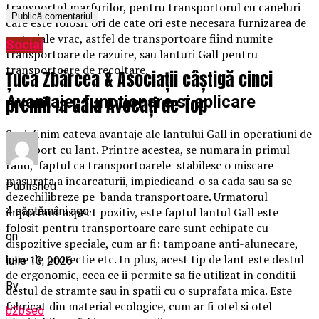
transportul marfurilor, pentru transportorul cu caneluri
care este folosit ori de cate ori este necesara furnizarea de
materiale vrac, astfel de transportoare fiind numite
Social
transportoare de razuire, sau lanturi Gall pentru
transportoare de recoltare.
Țuca Zbârcea & Asociații câștigă cinci
Avantaje, functionare si aplicare
premii la Gala Avocați de Top
Sa definim cateva avantaje ale lantului Gall in operatiuni de
transport cu lant. Printre acestea, se numara in primul
rand,
faptul ca transportoarele
stabilesc o miscare
masurata a incarcaturii, impiedicand-o sa cada sau sa se
Published
dezechilibreze pe
banda transportoare. Urmatorul
4 săptămâni ago
important aspect pozitiv, este faptul lantul Gall este
folosit pentru transportoare care sunt echipate cu
on
dispozitive speciale, cum ar fi: tampoane anti-alunecare,
bare de protectie etc. In plus, acest tip de lant este destul
iulie 10, 2026
de ergonomic, ceea ce ii permite sa fie utilizat in conditii
By
destul de stramte sau in spatii cu o suprafata mica. Este
fabricat din material ecologice, cum ar fi otel si otel
b2bseo