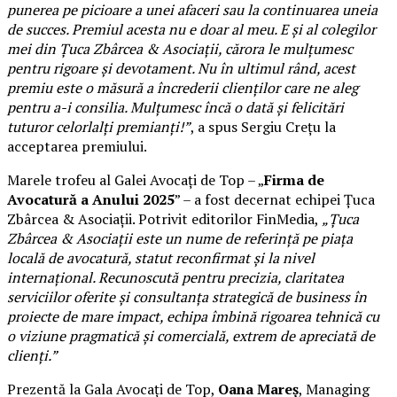
punerea pe picioare a unei afaceri sau la continuarea uneia
de succes. Premiul acesta nu e doar al meu. E și al colegilor
mei din Țuca Zbârcea & Asociații, cărora le mulțumesc
pentru rigoare și devotament. Nu în ultimul rând, acest
premiu este o măsură a încrederii clienților care ne aleg
pentru a-i consilia. Mulțumesc încă o dată și felicitări
tuturor celorlalți premianți!”
, a spus Sergiu Crețu la
acceptarea premiului.
Marele trofeu al Galei Avocați de Top – „
Firma de
Avocatură a Anului 2025
” – a fost decernat echipei Țuca
Zbârcea & Asociații. Potrivit editorilor FinMedia,
„Țuca
Zbârcea & Asociații este un nume de referință pe piața
locală de avocatură, statut reconfirmat și la nivel
internațional. Recunoscută pentru precizia, claritatea
serviciilor oferite și consultanța strategică de business în
proiecte de mare impact, echipa îmbină rigoarea tehnică cu
o viziune pragmatică și comercială, extrem de apreciată de
clienți.”
Prezentă la Gala Avocați de Top,
Oana Mareș
, Managing