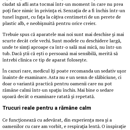
ciudat să afli asta tocmai într-un moment în care nu prea
poți face nimic în privința ei. Senzația de a fi închis într-un
tunel îngust, cu fața la câțiva centimetri de un perete de
plastic alb, e neobișnuită pentru orice creier.
Trebuie spus că aparatele mai noi sunt mai deschise și mai
scurte decât cele vechi. Sunt modele cu deschidere largă,
unde te simți aproape ca într-o sală mai mică, nu într-un
tub. Dacă știi că ești o persoană mai sensibilă, merită să
întrebi clinica ce tip de aparat folosește.
În cazuri rare, medicul îți poate recomanda un sedativ ușor
înainte de examinare. Asta nu e un semn de slăbiciune, ci
doar o variantă practică pentru oamenii care nu pot
rămâne calmi într-un spațiu închis. Mai bine o sedare
ușoară decât o examinare ratată și repetată.
Trucuri reale pentru a rămâne calm
Ce funcționează cu adevărat, din experiența mea și a
oamenilor cu care am vorbit, e respirația lentă. O inspirație