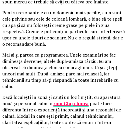
spun mereu ce trebuie să eviți cu câteva ore înainte.
Pentru rezonanțele cu un domeniu mai specific, cum sunt
cele pelvine sau cele de coloană lombară, e bine să te speli
cu apă și să nu folosești creme grase pe piele în ziua
respectivă. Cremele pot conține particule care interferează
ușor cu unele tipuri de scanare. Nu e o regulă strictă, dar e
o recomandare bună.
Mai ai și partea cu programarea. Unele examinări se fac
dimineața devreme, altele după-amiaza târziu. Eu am
observat că dimineața clinica e mai aglomerată și aștepți
uneori mai mult. După-amiaza pare mai relaxată, iar
tehnicienii au timp să-ți răspundă la toate întrebările cu
calm.
Dacă locuiești în zonă și cauți un loc liniștit, cu aparatură
nouă și personal calm, o
rmn Cluj clinica
poate face
diferența între o experiență încordată și una rezonabil de
calmă. Modul în care ești primit, calmul tehnicianului,
claritatea explicațiilor, toate contează enorm într-un