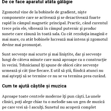
De ce face aparatul atâta gălăgie
Zgomotul vine de la bobinele de gradient, niște
componente care se activează și se dezactivează foarte
rapid în câmpul magnetic principal. Practic, când curentul
trece prin ele, vibrează în câmpul puternic și produc
sunete care răsună în toată sala. Cu cât rezoluția imaginii e
mai mare, cu atât bobinele lucrează mai intens și zgomotul
devine mai pronunțat.
Sunt secvențe mai scurte și mai liniștite, dar și secvențe
lungi de câteva minute care sună aproape ca o construcție
în vecini. Tehnicianul îți spune de obicei câte secvențe
urmează și cât ține fiecare. E util să știi, fiindcă atunci nu
mai aștepți să se termine ce nu se va termina prea curând.
Cum te ajută căștile și muzica
Aproape toate centrele moderne îți pun căști. La unele
clinici, poți alege chiar tu o melodie sau un gen de muzică
pe care vrei să-l asculți. Sunetul nu acoperă complet