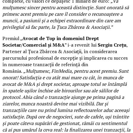
complexe, cu valori ce depășesc 1 miliard de euro:
„Vă
mulțumesc sincer pentru această distincție. Sunt onorată să
primesc acest premiu pe care îl consider o recunoaștere a
muncii, a pasiunii și a echipei extraordinare din care am
privilegiul să fac parte, la Țuca Zbârcea & Asociații.”
Premiul „
Avocat de Top în domeniul Drept
Societar/Comercial și M&A
” i-a revenit lui
Sergiu Crețu
,
Partener al Țuca Zbârcea & Asociații, în considerarea
parcursului profesional de excepție și implicarea cu succes
în numeroase tranzacții de referință din
România.
„Mulțumesc, FinMedia, pentru acest premiu. Sunt
onorat! Satisfacția e cu atât mai mare cu cât, în munca de
avocat de M&A și drept societar, aproape totul se întâmplă
în spatele ușilor închise ale birourilor sau ale sălilor de
protocol. Abia când o tranzacție ajunge pe prima pagină a
ziarelor, munca noastră devine mai vizibilă. Dar și
tranzacțiile care nu prind lumina reflectoarelor aduc aceeași
satisfacție. După ore de negocieri, sute de cafele, uși trântite
și poate câteva supărări de gestionat, rămâi cu sentimentul
că ai pus umărul la ceva real: la finalizarea unei tranzacții, la