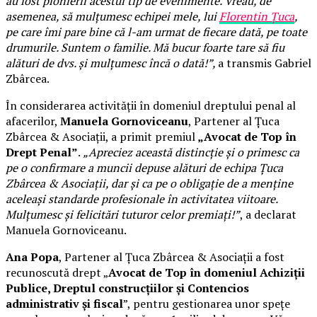
au fost pionierii acestui tip de evenimente. Vreau, de
asemenea, să mulțumesc echipei mele, lui
Florentin Țuca
,
pe care îmi pare bine că l-am urmat de fiecare dată, pe toate
drumurile. Suntem o familie. Mă bucur foarte tare să fiu
alături de dvs. și mulțumesc încă o dată!”,
a transmis Gabriel
Zbârcea.
În considerarea activității în domeniul dreptului penal al
afacerilor,
Manuela Gornoviceanu
, Partener al Țuca
Zbârcea & Asociații, a primit premiul
„Avocat de Top în
Drept Penal”
.
„Apreciez această distincție și o primesc ca
pe o confirmare a muncii depuse alături de echipa Țuca
Zbârcea & Asociații, dar și ca pe o obligație de a menține
aceleași standarde profesionale în activitatea viitoare.
Mulțumesc și felicitări tuturor celor premiați!”
, a declarat
Manuela Gornoviceanu.
Ana Popa
, Partener al Țuca Zbârcea & Asociații a fost
recunoscută drept „
Avocat de Top în domeniul Achiziții
Publice, Dreptul construcțiilor și Contencios
administrativ și fiscal
”, pentru gestionarea unor spețe