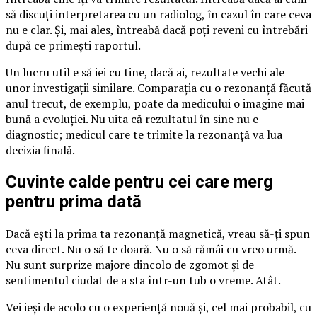
să discuți interpretarea cu un radiolog, în cazul în care ceva
nu e clar. Și, mai ales, întreabă dacă poți reveni cu întrebări
după ce primești raportul.
Un lucru util e să iei cu tine, dacă ai, rezultate vechi ale
unor investigații similare. Comparația cu o rezonanță făcută
anul trecut, de exemplu, poate da medicului o imagine mai
bună a evoluției. Nu uita că rezultatul în sine nu e
diagnostic; medicul care te trimite la rezonanță va lua
decizia finală.
Cuvinte calde pentru cei care merg
pentru prima dată
Dacă ești la prima ta rezonanță magnetică, vreau să-ți spun
ceva direct. Nu o să te doară. Nu o să rămâi cu vreo urmă.
Nu sunt surprize majore dincolo de zgomot și de
sentimentul ciudat de a sta într-un tub o vreme. Atât.
Vei ieși de acolo cu o experiență nouă și, cel mai probabil, cu