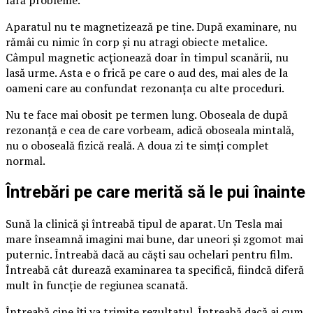
fără probleme.
Aparatul nu te magnetizează pe tine. După examinare, nu
rămâi cu nimic în corp și nu atragi obiecte metalice.
Câmpul magnetic acționează doar în timpul scanării, nu
lasă urme. Asta e o frică pe care o aud des, mai ales de la
oameni care au confundat rezonanța cu alte proceduri.
Nu te face mai obosit pe termen lung. Oboseala de după
rezonanță e cea de care vorbeam, adică oboseala mintală,
nu o oboseală fizică reală. A doua zi te simți complet
normal.
Întrebări pe care merită să le pui înainte
Sună la clinică și întreabă tipul de aparat. Un Tesla mai
mare înseamnă imagini mai bune, dar uneori și zgomot mai
puternic. Întreabă dacă au căști sau ochelari pentru film.
Întreabă cât durează examinarea ta specifică, fiindcă diferă
mult în funcție de regiunea scanată.
Întreabă cine îți va trimite rezultatul. Întreabă dacă ai cum