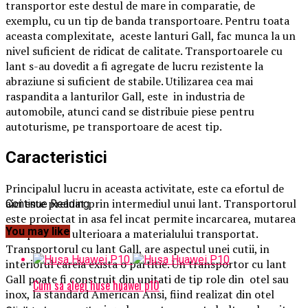
transportor este destul de mare in comparatie, de
exemplu, cu un tip de banda transportoare. Pentru toata
aceasta complexitate,
aceste lanturi Gall, fac munca la un
nivel suficient de ridicat de calitate. Transportoarele cu
lant s-au dovedit a fi agregate de lucru rezistente la
abraziune si suficient de stabile. Utilizarea cea mai
raspandita a lanturilor Gall, este
in industria de
automobile, atunci cand se distribuie piese pentru
autoturisme, pe transportoare de acest tip.
Caracteristici
Principalul lucru in aceasta activitate, este ca efortul de
aici este preluat prin intermediul unui lant. Transportorul
Continue Reading
este proiectat in asa fel incat permite incarcarea, mutarea
You may like
si expedierea ulterioara a materialului transportat.
Transportorul cu lant Gall, are aspectul unei cutii, in
interiorul careia exista o partitie. Un transportor cu lant
Gall poate fi construit din unitati de tip role din
otel sau
Cum sa alegi huse huawei p10
inox, la standard American Ansi, fiind realizat din otel