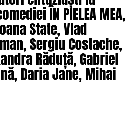
comediei ÎN PIELEA MEA,
solvent al Facultății de Teatru UNATC
 de film de la MetFilm School Londra, a colaborat la
oana State, Vlad
hipă de profesioniști din care fac parte
Adrian
(sunet), Anca Miron (scenografie), Francisca
man, Sergiu Costache,
xandra Răduță, Gabriel
pielea mea”
are premiera națională pe 10
nă, Daria Jane, Mihai
ragmente din film și declarații din partea actorilor
ale filmului de
Facebook
,
Instagram
,
TikTok
.
e: CB MOTION PICTURES.
ODUCTIONS; Producător executiv: Adela Mara.