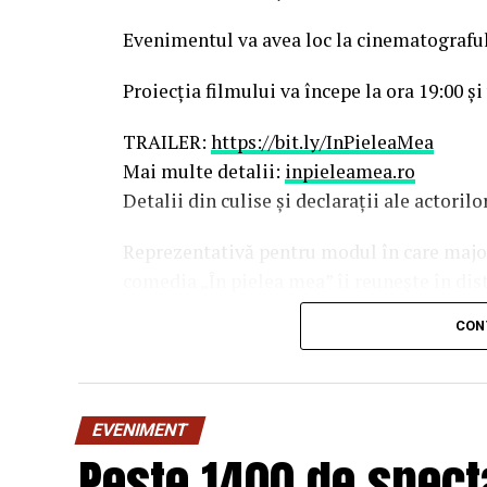
Evenimentul va avea loc la cinematografu
Proiecția filmului va începe la ora 19:00 și
TRAILER:
https://bit.ly/InPieleaMea
Mai multe detalii:
inpieleamea.ro
Detalii din culise și declarații ale actoril
Reprezentativă pentru modul în care majori
comedia „În pielea mea” îi reunește în dis
Costache, Oana Gherman, Vlad Gherma
CON
Gabriel Vatavu, alături de Ioana Ging
O comedie savuroasă despre un „schimb de r
unui weekend, ce se dovedește un mod haio
EVENIMENT
mai bine partenerii și să renunțe la orgolii
Peste 1400 de specta
experiență de cinema relaxantă și amuzan