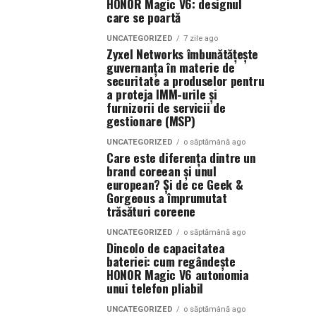
HONOR Magic V6: designul
care se poartă
UNCATEGORIZED
7 zile ago
Zyxel Networks îmbunătățește
guvernanța în materie de
securitate a produselor pentru
a proteja IMM-urile și
furnizorii de servicii de
gestionare (MSP)
UNCATEGORIZED
o săptămână ago
Care este diferența dintre un
brand coreean și unul
european? Și de ce Geek &
Gorgeous a împrumutat
trăsături coreene
UNCATEGORIZED
o săptămână ago
Dincolo de capacitatea
bateriei: cum regândește
HONOR Magic V6 autonomia
unui telefon pliabil
UNCATEGORIZED
o săptămână ago