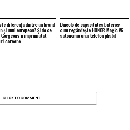
ste diferența dintre un brand
Dincolo de capacitatea bateriei:
n și unul european? Și de ce
cum regândește HONOR Magic V6
 Gorgeous a împrumutat
autonomia unui telefon pliabil
uri coreene
CLICK TO COMMENT