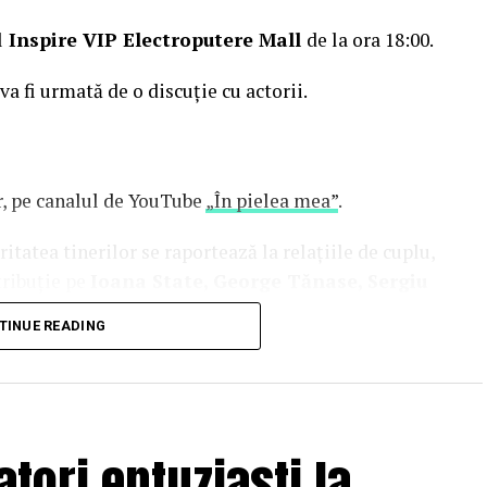
l
Inspire VIP Electroputere Mall
de la ora 18:00.
 va fi urmată de o discuție cu actorii.
or, pe canalul de YouTube
„În pielea mea”
.
tatea tinerilor se raportează la relațiile de cuplu,
tribuție pe
Ioana State, George Tănase, Sergiu
n, Azaleea Necula, Alexandra Răduță,
TINUE READING
hină, Mihai Găinușă, Daria Jane
și alții.
oluri” pe care patru cupluri îl acceptă pe durata
s prin care protagoniștii reușesc să-și cunoască
 și preconcepții, „
În pielea mea”
propune o
tori entuziaști la
tă.