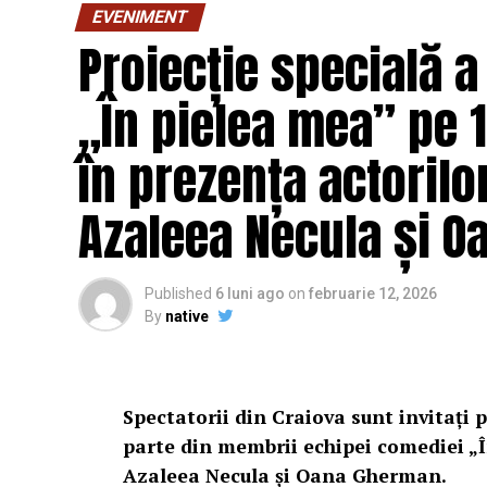
EVENIMENT
Proiecție specială a
„În pielea mea” pe 1
în prezența actorilo
Azaleea Necula și 
Published
6 luni ago
on
februarie 12, 2026
By
native
Spectatorii din Craiova sunt invitați p
parte din membrii echipei comediei „Î
Azaleea Necula și Oana Gherman.