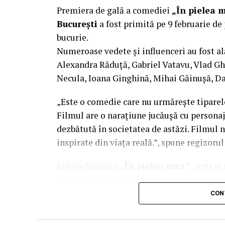
Casting: ELEPHANT MEDIA.
Premiera de gală a comediei
„În pielea 
București
a fost primită pe 9 februarie de 
Realizat cu sprijinul:
bucurie.
Numeroase vedete și influenceri au fost al
Co-finanțatori:
C&C HOUSE RESIDENCE
Alexandra Răduță, Gabriel Vatavu, Vlad G
FREON
Necula, Ioana Ginghină, Mihai Găinușă, Da
Sponsori
: CLINICA RMN TINERETULUI;
„Este o comedie care nu urmărește tiparel
PALACE; ȘERBAN & ASOCIAȚII; ESTEEM 
Filmul are o narațiune jucăușă cu personaj
MERLIN’S; DOWNTOWN FITNESS MATEI
dezbătută în societatea de astăzi. Filmul n
PESCAR; UNIVERSITATEA DE ȘTIINȚE 
inspirate din viața reală.”, spune regizoru
BUCUREȘTI
Echipa filmului
„În pielea mea”
, scris ș
Parteneri
: AUTO ITALIA IMPEX SRL; 
abordare amuzantă a unei situații des întâl
RESORT – JURILOVCA; SCEMTOVICI & 
mai greu/ mai ușor. În urma unei provocări
CON
ALCHEMICO.
sfârșit, după multe peripeții, într-un week
despre relațiile lor, lăsând deoparte presu
Partener social
: Asociația „România Zâ