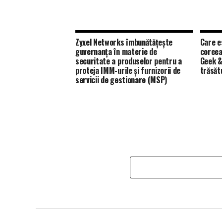
Zyxel Networks îmbunătățește
Care e
guvernanța în materie de
coreea
securitate a produselor pentru a
Geek &
proteja IMM-urile și furnizorii de
trăsăt
servicii de gestionare (MSP)