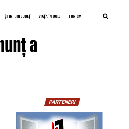
ȘTIRI DIN JUDEȚ
VIAȚA ÎN DOLJ
TURISM
nunț a
PARTENERI