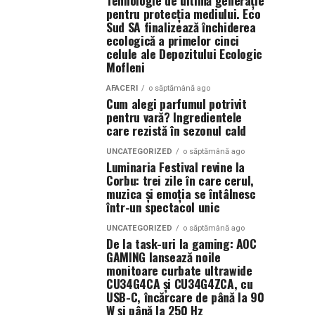
Tehnologie de ultimă generație
pentru protecția mediului. Eco
Sud SA finalizează închiderea
ecologică a primelor cinci
celule ale Depozitului Ecologic
Mofleni
AFACERI
o săptămână ago
Cum alegi parfumul potrivit
pentru vară? Ingredientele
care rezistă în sezonul cald
UNCATEGORIZED
o săptămână ago
Luminaria Festival revine la
Corbu: trei zile în care cerul,
muzica și emoția se întâlnesc
într-un spectacol unic
UNCATEGORIZED
o săptămână ago
De la task-uri la gaming: AOC
GAMING lansează noile
monitoare curbate ultrawide
CU34G4CA și CU34G4ZCA, cu
USB-C, încărcare de până la 90
W și până la 250 Hz