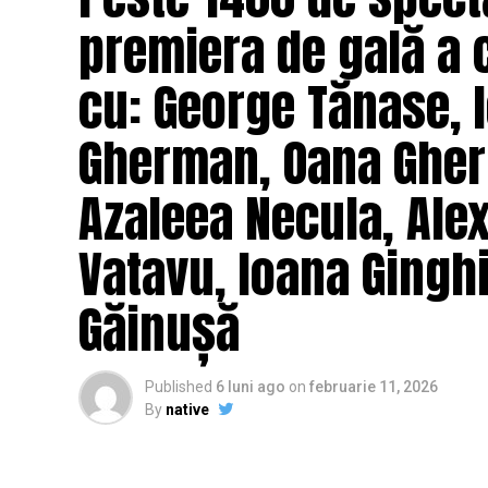
premiera de gală a 
Regizorul și scenaristul Paul Decu
, ab
„I.L.Caragiale” și al masteratului în regie
cu: George Tănase, I
realizarea primului său lungmetraj cu o ec
Pădurețu (imagine), Bogdan Ivanovici 
Gherman, Oana Gher
Vass (costume)
.
Azaleea Necula, Ale
O comedie actuală și colorată, filmul
„În 
februarie, distribuit de T.R.I.B.E. Films.
Vatavu, Ioana Ginghi
Mai multe detalii, imagini de la filmări, f
Găinușă
sunt disponibile pe paginile social media 
„În Pielea Mea”
este un film produs d
Published
6 luni ago
on
februarie 11, 2026
By
native
Producător asociat: MAGNETIC MEDIA PR
Manager producție: Iulia Cezara Roșu.