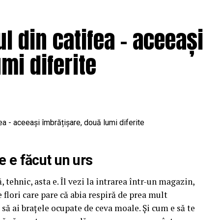
ul din catifea – aceeași
nstagram.com/tribefilms.ro/
mi diferite
IO ROMANIA
Parteneri media
:
CineFan
,
News.ro
,
pline de viață, comedia independentă
„În pielea
tech
,
Happ.ro
,
Cinefilia
,
Daily Magazine
,
Filme-
ra din 10 februarie.
anu
.
ntru data de 12 februarie: o seară specială „Date
afe din rețeaua Cinema City unde toți cei care
a” vor primi un premiu garantat din partea Avon.
ară care și-au cumpărat bilet la filmul „În pielea
e e făcut un urs
one 17 Pro Max, încărcând dovada achiziției
 tehnic, asta e. Îl vezi la intrarea într-un magazin,
concursului
, premiul fiind oferit prin tragere la
 flori care pare că abia respiră de prea mult
e să ai brațele ocupate de ceva moale. Și cum e să te
ra, Alba Iulia, Sibiu, Brașov, Cluj-Napoca, Baia