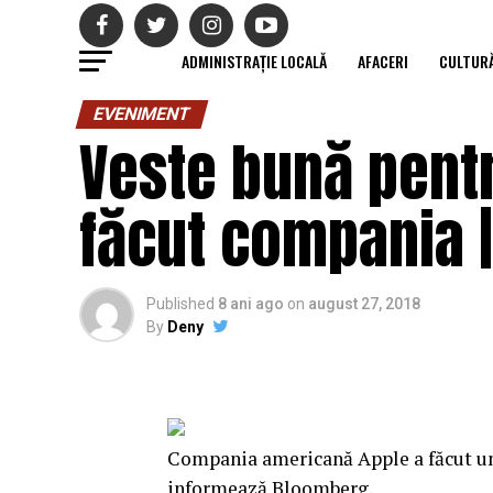
ADMINISTRAȚIE LOCALĂ
AFACERI
CULTUR
EVENIMENT
Veste bună pentr
făcut compania |
Published
8 ani ago
on
august 27, 2018
By
Deny
Compania americană Apple a făcut un 
informează Bloomberg.