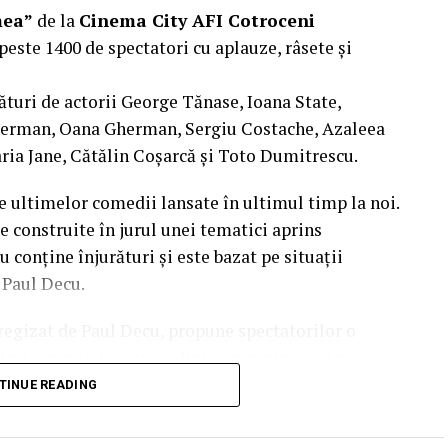
mea”
de la
Cinema City AFI Cotroceni
peste 1400 de spectatori cu aplauze, râsete și
ături de actorii George Tănase, Ioana State,
, S&I BEST CORPORATION WEB DESIGN, CLIMA
herman, Oana Gherman, Sergiu Costache, Azaleea
ria Jane, Cătălin Coșarcă și Toto Dumitrescu.
 CLINICA IMAMED; OMV PETROM; MIKO BEAUTY
e ultimelor comedii lansate în ultimul timp la noi.
BODY SCULPT & SPA; PIZZERIA VOLARE;
e construite în jurul unei tematici aprins
 BASARAB; THE COFFEE HOUSE; CLAUMAR
u conține înjurături și este bazat pe situații
AGRONOMICE ȘI MEDICINĂ VETERINARĂ
l Paul Decu.
i regizat de Paul Decu, propune spectatorilor o
KGM BUCUREȘTI – SMT PALLADY; RAZELM LUXURY
nite în micile certuri dintr-un cuplu: pentru cine e
BENOWITZ GALLERY; CREATIVE AVOCADOS;
 pe care patru cupluri de prieteni o duc la bun
TINUE READING
end, personajele ajung să câștige o altă viziune
punerile, orgoliile și preconcepțiile, pentru a
mbește”.