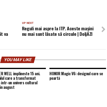
UP NEXT
Reguli mai aspre la ITP. Aceste maşini
ât va
nu mai sunt lăsate să circule | DoljAZI
YOU MAY LIKE
 WELL implineste 15 ani.
HONOR Magic V6: designul care se
alul care a transformat
poartă
 intr-un univers cultural
 in august