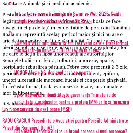
Sănătate Animală şi ai mediului academic.
Tot ce trebuie sa stii inainte de Summer Well 2026. Ghidul
Pesta Rumegătoarelor mici (PRA) nu are absolut nicio
complet pentru editia aniversara de 15 ani
legătură cu Pesta Porcină Africană (PPA), boala ce face
ravagii în clipa de faţă în exploataţiile de porci din România.
Boala nu reprezintă acelaşi pericol major şi nici nu are o
arie de transmitere atât de răspândită. Cu toate acestea,
SUMMER WELL implineste 15 ani. Festivalul care a transformat
oierii îşi pot lua o serie de măsuri în privinţa exploataţiilor
muzica intr-un univers cultural revine in august
pe care le deţin în lipsa unor reacţii ale autorităţilor.
Semnele bolii sunt febră, tulburări, anorexie, apatie,
horipilatie (zburlirea părului). Febra este prezentă 2-3 zile,
HONOR Magic V6: designul care se poartă
perioadă în care apare un jetaj mucopurulent, epifora,
uneori ulceraţii ale mucoasei bucale şi congestie gingivală.
În această formă, boala evoluează 5-6 zile, iar animalele
mor în hipotermie.
Zyxel Networks îmbunătățește guvernanța în materie de
securitate a produselor pentru a proteja IMM-urile și furnizorii
Related Topics:
prima
de servicii de gestionare (MSP)
Up Next
RADU CRACIUN Presedintele Asociatiei pentru Pensiile Administrate
Privat din Romania | DoljAZI
Care este diferența dintre un brand coreean și unul european?