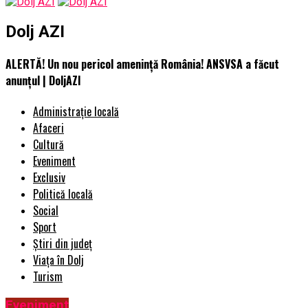
Dolj AZI
ALERTĂ! Un nou pericol amenință România! ANSVSA a făcut
anunțul | DoljAZI
Administrație locală
Afaceri
Cultură
Eveniment
Exclusiv
Politică locală
Social
Sport
Știri din județ
Viața în Dolj
Turism
Eveniment