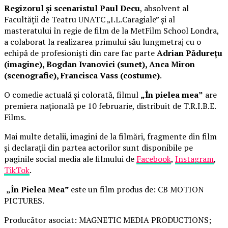
Regizorul și scenaristul Paul Decu
, absolvent al
Facultății de Teatru UNATC „I.L.Caragiale” și al
masteratului în regie de film de la MetFilm School Londra,
a colaborat la realizarea primului său lungmetraj cu o
echipă de profesioniști din care fac parte
Adrian Pădurețu
(imagine), Bogdan Ivanovici (sunet), Anca Miron
(scenografie), Francisca Vass (costume)
.
O comedie actuală și colorată, filmul
„În pielea mea”
are
premiera națională pe 10 februarie, distribuit de T.R.I.B.E.
Films.
Mai multe detalii, imagini de la filmări, fragmente din film
și declarații din partea actorilor sunt disponibile pe
paginile social media ale filmului de
Facebook
,
Instagram
,
TikTok
.
„În Pielea Mea”
este un film produs de: CB MOTION
PICTURES.
Producător asociat: MAGNETIC MEDIA PRODUCTIONS;