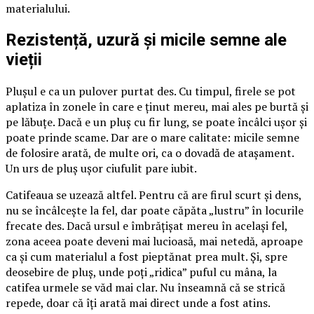
materialului.
Rezistență, uzură și micile semne ale
vieții
Plușul e ca un pulover purtat des. Cu timpul, firele se pot
aplatiza în zonele în care e ținut mereu, mai ales pe burtă și
pe lăbuțe. Dacă e un pluș cu fir lung, se poate încâlci ușor și
poate prinde scame. Dar are o mare calitate: micile semne
de folosire arată, de multe ori, ca o dovadă de atașament.
Un urs de pluș ușor ciufulit pare iubit.
Catifeaua se uzează altfel. Pentru că are firul scurt și dens,
nu se încâlcește la fel, dar poate căpăta „lustru” în locurile
frecate des. Dacă ursul e îmbrățișat mereu în același fel,
zona aceea poate deveni mai lucioasă, mai netedă, aproape
ca și cum materialul a fost pieptănat prea mult. Și, spre
deosebire de pluș, unde poți „ridica” puful cu mâna, la
catifea urmele se văd mai clar. Nu înseamnă că se strică
repede, doar că îți arată mai direct unde a fost atins.