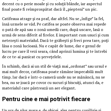
decent cu o perie moale și cu soluții blânde, iar aspectul
final poate fi reîmprospătat dacă îl „piepteni” un pic.
Catifeaua atrage și ea praf, dar altfel. Nu se „înfige” la fel,
însă urmele se văd. Pe catifea se poate observa mai repede
o pată de apă sau o zonă umedă care, după uscare, lasă o
urmă de sens diferit al firelor. E important cum usuci și cum
netezești materialul. Dacă te grăbești și freci prea tare, poți
lăsa o zonă lucioasă. Nu e capăt de lume, dar e genul de
lucru pe care îl vezi seara, când aprinzi lumina și te întrebi
de ce te-ai panicat cu șervețelele.
În schimb, dacă ai un stil de viață mai „ordonat” sau ursul e
mai mult decor, catifeaua poate rămâne impecabilă mult
timp. Iar dacă e într-o cameră unde nu se mănâncă, nu se
bea, nu se joacă pe covor cu sucuri și biscuiți, atunci da, e
materialul care păstrează un aer elegant.
Pentru cine e mai potrivit fiecare
Un urs de pluș mare e, de obicei, ales pentru copilărie și