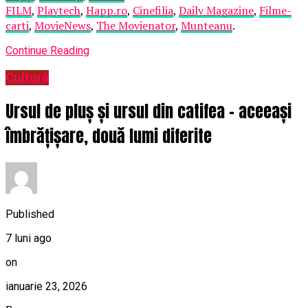
FILM
,
Playtech
,
Happ.ro
,
Cinefilia
,
Daily Magazine
,
Filme-
carti
,
MovieNews
,
The Movienator
,
Munteanu
.
Continue Reading
Cultură
Ursul de pluș și ursul din catifea – aceeași
îmbrățișare, două lumi diferite
Published
7 luni ago
on
ianuarie 23, 2026