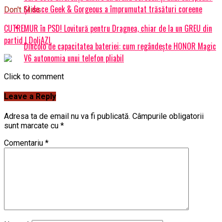
Și de ce Geek & Gorgeous a împrumutat trăsături coreene
Don't Miss
CUTREMUR în PSD! Lovitură pentru Dragnea, chiar de la un GREU din
partid | DoljAZI
Dincolo de capacitatea bateriei: cum regândește HONOR Magic
V6 autonomia unui telefon pliabil
Click to comment
Leave a Reply
Adresa ta de email nu va fi publicată.
Câmpurile obligatorii
sunt marcate cu
*
Comentariu
*