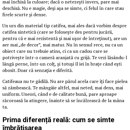
mai închisă la culoare; dacă o netezești invers, pare mai
deschisă. Nu e magie, deși așa se simte, ci felul în care stau
firele scurte și dense.
Un urs din material tip catifea, mai ales dacă vorbim despre
catifea sintetică (care se folosește des pentru jucării,
pentru că e mai rezistentă și mai ușor de întreținut), are un
aer mai „de decor”, mai matur. Nu în sensul rece, nu ca un
obiect care nu trebuie atins, ci ca un cadou care se
potrivește într-o cameră aranjată cu grijă. Te vezi lăsându-l
lângă perne, într-un colț, și totuși îl iei în brațe când ești
obosit. Doar că senzația e diferită.
Catifeaua nu te gâdilă. Nu are părul acela care îți face pielea
să zâmbească. Te mângâie altfel, mai neted, mai dens, mai
uniform. Uneori, când e de calitate bună, pare aproape
răcoroasă la atingere, înainte să se încălzească de la mâna
ta.
Prima diferență reală: cum se simte
îmbrățișarea