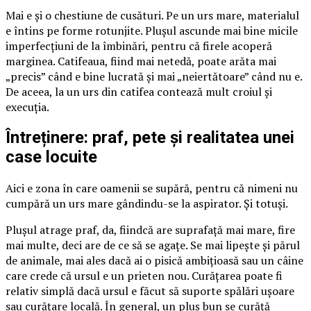
Mai e și o chestiune de cusături. Pe un urs mare, materialul
e întins pe forme rotunjite. Plușul ascunde mai bine micile
imperfecțiuni de la îmbinări, pentru că firele acoperă
marginea. Catifeaua, fiind mai netedă, poate arăta mai
„precis” când e bine lucrată și mai „neiertătoare” când nu e.
De aceea, la un urs din catifea contează mult croiul și
execuția.
Întreținere: praf, pete și realitatea unei
case locuite
Aici e zona în care oamenii se supără, pentru că nimeni nu
cumpără un urs mare gândindu-se la aspirator. Și totuși.
Plușul atrage praf, da, fiindcă are suprafață mai mare, fire
mai multe, deci are de ce să se agațe. Se mai lipește și părul
de animale, mai ales dacă ai o pisică ambițioasă sau un câine
care crede că ursul e un prieten nou. Curățarea poate fi
relativ simplă dacă ursul e făcut să suporte spălări ușoare
sau curățare locală. În general, un pluș bun se curăță