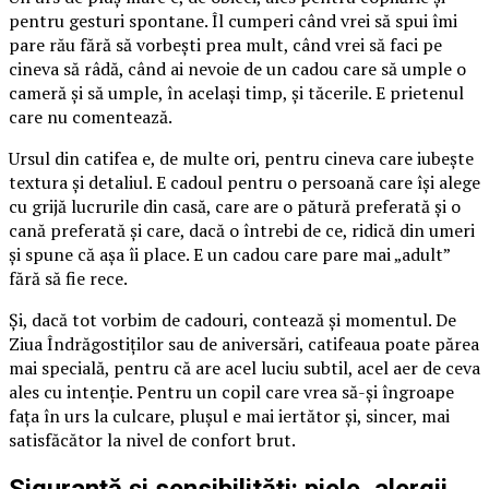
pentru gesturi spontane. Îl cumperi când vrei să spui îmi
pare rău fără să vorbești prea mult, când vrei să faci pe
cineva să râdă, când ai nevoie de un cadou care să umple o
cameră și să umple, în același timp, și tăcerile. E prietenul
care nu comentează.
Ursul din catifea e, de multe ori, pentru cineva care iubește
textura și detaliul. E cadoul pentru o persoană care își alege
cu grijă lucrurile din casă, care are o pătură preferată și o
cană preferată și care, dacă o întrebi de ce, ridică din umeri
și spune că așa îi place. E un cadou care pare mai „adult”
fără să fie rece.
Și, dacă tot vorbim de cadouri, contează și momentul. De
Ziua Îndrăgostiților sau de aniversări, catifeaua poate părea
mai specială, pentru că are acel luciu subtil, acel aer de ceva
ales cu intenție. Pentru un copil care vrea să-și îngroape
fața în urs la culcare, plușul e mai iertător și, sincer, mai
satisfăcător la nivel de confort brut.