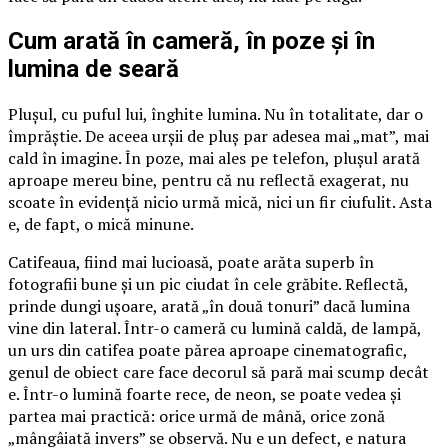
Cum arată în cameră, în poze și în
lumina de seară
Plușul, cu puful lui, înghite lumina. Nu în totalitate, dar o
împrăștie. De aceea urșii de pluș par adesea mai „mat”, mai
cald în imagine. În poze, mai ales pe telefon, plușul arată
aproape mereu bine, pentru că nu reflectă exagerat, nu
scoate în evidență nicio urmă mică, nici un fir ciufulit. Asta
e, de fapt, o mică minune.
Catifeaua, fiind mai lucioasă, poate arăta superb în
fotografii bune și un pic ciudat în cele grăbite. Reflectă,
prinde dungi ușoare, arată „în două tonuri” dacă lumina
vine din lateral. Într-o cameră cu lumină caldă, de lampă,
un urs din catifea poate părea aproape cinematografic,
genul de obiect care face decorul să pară mai scump decât
e. Într-o lumină foarte rece, de neon, se poate vedea și
partea mai practică: orice urmă de mână, orice zonă
„mângâiată invers” se observă. Nu e un defect, e natura