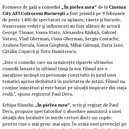
Premiera de gală a comediei
„În pielea mea”
de la
Cinema
City AFI Cotroceni București
a fost primită pe 9 februarie
de peste 1400 de spectatori cu aplauze, râsete și bucurie.
Numeroase vedete și influenceri au fost alături de actorii
George Tănase, Ioana State, Alexandra Răduță, Gabriel
Vatavu, Vlad Gherman, Oana Gherman, Sergiu Costache,
Azaleea Necula, Ioana Ginghină, Mihai Găinușă, Daria Jane,
Cătălin Coșarcă și Toto Dumitrescu.
„Este o comedie care nu urmărește tiparele ultimelor
comedii lansate în ultimul timp la noi. Filmul are o
narațiune jucăușă cu personaje construite în jurul unei
tematici aprins dezbătută în societatea de astăzi. Filmul nu
conține înjurături și este bazat pe situații inspirate din viața
reală.”, spune regizorul Paul Decu.
Echipa filmului
„În pielea mea”
, scris și regizat de Paul
Decu, propune spectatorilor o abordare amuzantă a unei
situații des întâlnite în micile certuri dintr-un cuplu:
pentru cine e mai greu/ mai ușor. În urma unei provocări pe