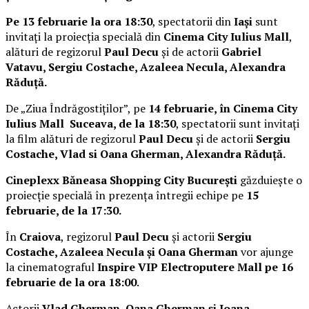
Pe 13 februarie la ora 18:30
, spectatorii din
Iași
sunt
invitați la proiecția specială din
Cinema City Iulius Mall
,
alături de regizorul
Paul Decu
și de actorii
Gabriel
Vatavu, Sergiu Costache, Azaleea Necula, Alexandra
Răduță.
De „Ziua Îndrăgostiților”, pe
14 februarie, în Cinema City
Iulius Mall Suceava, de la 18:30
, spectatorii sunt invitați
la film alături de regizorul
Paul Decu
și de actorii
Sergiu
Costache, Vlad si Oana Gherman, Alexandra Răduță.
Cineplexx Băneasa Shopping City București
găzduiește o
proiecție specială în prezența întregii echipe pe
15
februarie, de la 17:30.
În
Craiova
, regizorul
Paul Decu
și actorii
Sergiu
Costache, Azaleea Necula și Oana Gherman
vor ajunge
la cinematograful
Inspire VIP Electroputere Mall pe 16
februarie de la ora 18:00
.
Actorii
Vlad Gherman, Oana Gherman și Ioana