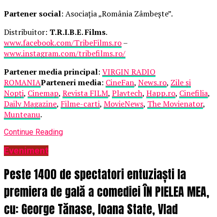
Partener social
: Asociația „România Zâmbește”.
Distribuitor:
T.R.I.B.E. Films
.
www.facebook.com/TribeFilms.ro
–
www.instagram.com/tribefilms.ro/
Partener media principal
:
VIRGIN RADIO
ROMANIA
Parteneri media
:
CineFan
,
News.ro
,
Zile și
Nopți
,
Cinemap
,
Revista FILM
,
Playtech
,
Happ.ro
,
Cinefilia
,
Daily Magazine
,
Filme-carti
,
MovieNews
,
The Movienator
,
Munteanu
.
Continue Reading
Eveniment
Peste 1400 de spectatori entuziaști la
premiera de gală a comediei ÎN PIELEA MEA,
cu: George Tănase, Ioana State, Vlad