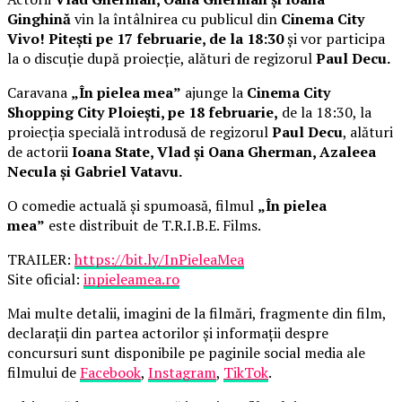
Ginghină
vin la întâlnirea cu publicul din
Cinema City
Vivo! Pitești pe 17 februarie, de la 18:30
și vor participa
la o discuție după proiecție, alături de regizorul
Paul Decu.
Caravana
„În pielea mea”
ajunge la
Cinema City
Shopping City Ploiești, pe 18 februarie,
de la 18:30, la
proiecția specială introdusă de regizorul
Paul Decu
, alături
de actorii
Ioana State, Vlad și Oana Gherman, Azaleea
Necula și Gabriel Vatavu.
O comedie actuală și spumoasă, filmul
„În pielea
mea”
este distribuit de T.R.I.B.E. Films.
TRAILER:
https://bit.ly/InPieleaMea
Site oficial:
inpieleamea.ro
Mai multe detalii, imagini de la filmări, fragmente din film,
declarații din partea actorilor și informații despre
concursuri sunt disponibile pe paginile social media ale
filmului de
Facebook
,
Instagram
,
TikTok
.