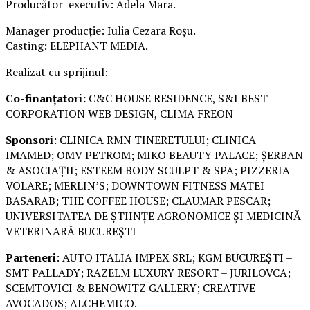
Producător executiv: Adela Mara.
Manager producție: Iulia Cezara Roșu.
Casting: ELEPHANT MEDIA.
Realizat cu sprijinul:
Co-finanțatori:
C&C HOUSE RESIDENCE, S&I BEST
CORPORATION WEB DESIGN, CLIMA FREON
Sponsori
: CLINICA RMN TINERETULUI; CLINICA
IMAMED; OMV PETROM; MIKO BEAUTY PALACE; ȘERBAN
& ASOCIAȚII; ESTEEM BODY SCULPT & SPA; PIZZERIA
VOLARE; MERLIN’S; DOWNTOWN FITNESS MATEI
BASARAB; THE COFFEE HOUSE; CLAUMAR PESCAR;
UNIVERSITATEA DE ȘTIINȚE AGRONOMICE ȘI MEDICINĂ
VETERINARĂ BUCUREȘTI
Parteneri
: AUTO ITALIA IMPEX SRL; KGM BUCUREȘTI –
SMT PALLADY; RAZELM LUXURY RESORT – JURILOVCA;
SCEMTOVICI & BENOWITZ GALLERY; CREATIVE
AVOCADOS; ALCHEMICO.