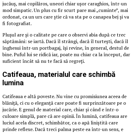
jucăuș, mai copilăros, uneori chiar ușor caraghios, într-un
mod simpatic. Un plus cu fir scurt pare mai „cuminte”, mai
ordonat, ca un urs care știe că va sta pe o canapea bej și va
fi fotografiat.
Plușul are și o calitate pe care o observi abia după ce trec
săptămâni: se iartă. Dacă îl strângi, dacă îl turtești, dacă îl
înghesui într-un portbagaj, își revine, în general, destul de
bine. Puful lui se ridică iar, poate nu chiar ca la început, dar
suficient încât să nu te facă să regreți.
Catifeaua, materialul care schimbă
lumina
Catifeaua e altă poveste. Nu vine cu promisiunea aceea de
blăniță, ci cu o eleganță care poate fi surprinzătoare pe o
jucărie. E genul de material care, chiar și când e într-o
culoare simplă, pare că are opinii. În lumină, catifeaua are
luciul acela discret, schimbător, ca o apă liniștită care
prinde reflexe. Dacă treci palma peste ea într-un sens, e