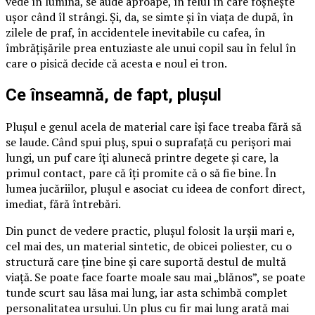
vede în lumină, se aude aproape, în felul în care foșnește
ușor când îl strângi. Și, da, se simte și în viața de după, în
zilele de praf, în accidentele inevitabile cu cafea, în
îmbrățișările prea entuziaste ale unui copil sau în felul în
care o pisică decide că acesta e noul ei tron.
Ce înseamnă, de fapt, plușul
Plușul e genul acela de material care își face treaba fără să
se laude. Când spui pluș, spui o suprafață cu perișori mai
lungi, un puf care îți alunecă printre degete și care, la
primul contact, pare că îți promite că o să fie bine. În
lumea jucăriilor, plușul e asociat cu ideea de confort direct,
imediat, fără întrebări.
Din punct de vedere practic, plușul folosit la urșii mari e,
cel mai des, un material sintetic, de obicei poliester, cu o
structură care ține bine și care suportă destul de multă
viață. Se poate face foarte moale sau mai „blănos”, se poate
tunde scurt sau lăsa mai lung, iar asta schimbă complet
personalitatea ursului. Un plus cu fir mai lung arată mai