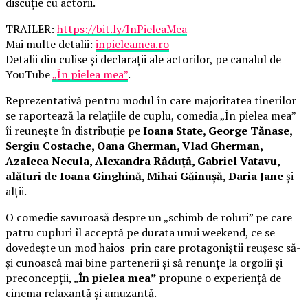
discuție cu actorii.
TRAILER:
https://bit.ly/InPieleaMea
Mai multe detalii:
inpieleamea.ro
Detalii din culise și declarații ale actorilor, pe canalul de
YouTube
„În pielea mea”
.
Reprezentativă pentru modul în care majoritatea tinerilor
se raportează la relațiile de cuplu, comedia „În pielea mea”
îi reunește în distribuție pe
Ioana State, George Tănase,
Sergiu Costache, Oana Gherman, Vlad Gherman,
Azaleea Necula, Alexandra Răduță, Gabriel Vatavu,
alături de Ioana Ginghină, Mihai Găinușă, Daria Jane
și
alții.
O comedie savuroasă despre un „schimb de roluri” pe care
patru cupluri îl acceptă pe durata unui weekend, ce se
dovedește un mod haios prin care protagoniștii reușesc să-
și cunoască mai bine partenerii și să renunțe la orgolii și
preconcepții, „
În pielea mea”
propune o experiență de
cinema relaxantă și amuzantă.