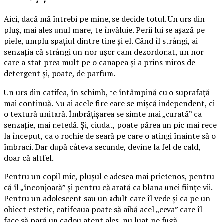
Aici, dacă mă întrebi pe mine, se decide totul. Un urs din
pluș, mai ales unul mare, te învăluie. Perii lui se așază pe
piele, umplu spațiul dintre tine și el. Când îl strângi, ai
senzația că strângi un nor ușor cam dezordonat, un nor
care a stat prea mult pe o canapea și a prins miros de
detergent și, poate, de parfum.
Un urs din catifea, în schimb, te întâmpină cu o suprafață
mai continuă. Nu ai acele fire care se mișcă independent, ci
o textură unitară. Îmbrățișarea se simte mai „curată” ca
senzație, mai netedă. Și, ciudat, poate părea un pic mai rece
la început, ca o rochie de seară pe care o atingi înainte să o
îmbraci. Dar după câteva secunde, devine la fel de cald,
doar că altfel.
Pentru un copil mic, plușul e adesea mai prietenos, pentru
că îl „înconjoară” și pentru că arată ca blana unei ființe vii.
Pentru un adolescent sau un adult care îl vede și ca pe un
obiect estetic, catifeaua poate să aibă acel „ceva” care îl
face să pară un cadou atent ales, nu luat pe fugă.