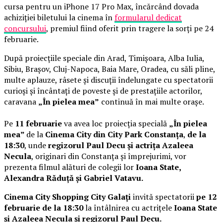
cursa pentru un iPhone 17 Pro Max, încărcând dovada
achiziției biletului la cinema în
formularul dedicat
concursului
, premiul fiind oferit prin tragere la sorți pe 24
februarie.
După proiecțiile speciale din Arad, Timișoara, Alba Iulia,
Sibiu, Brașov, Cluj-Napoca, Baia Mare, Oradea, cu săli pline,
multe aplauze, râsete și discuții îndelungate cu spectatorii
curioși și încântați de poveste și de prestațiile actorilor,
caravana
„În pielea mea”
continuă în mai multe orașe.
Pe
11 februarie
va avea loc proiecția specială
„În pielea
mea”
de la
Cinema City din City Park Constanța
,
de la
18:30
, unde
regizorul Paul Decu și actrița Azaleea
Necula
, originari din Constanța și împrejurimi, vor
prezenta filmul alături de colegii lor
Ioana State,
Alexandra Răduță și Gabriel Vatavu.
Cinema City Shopping City Galați
invită spectatorii
pe 12
februarie de la 18:30
la întâlnirea cu actrițele
Ioana State
și Azaleea Necula și regizorul Paul Decu.