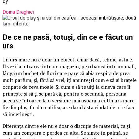
By
Doina Draghici
De ce ne pasă, totuși, din ce e făcut un
urs
Un urs mare nu e doar un obiect, chiar dacă, tehnic, asta e.
Îl vezi la intrarea într-un magazin, pe o bancă într-un mall,
lângă un buchet de flori care pare că abia respiră de prea
mult parfum, și, fără să vrei, îți amintești cum e să ai brațele
ocupate de ceva moale. Și cum e să te uiți la cineva care îl
primește și să ți se pară că, pentru o secundă, persoana
aceea se întoarce la o versiune mai ușoară a ei. Un urs mare,
fie din pluș, fie din catifea, are darul ăsta ciudat de a te face
să încetinești.
Diferența dintre ele nu e doar o discuție de material, ca și
cum am compara o perdea cu alta. Se simte în palmă, se