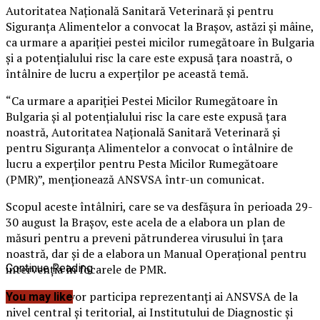
Autoritatea Naţională Sanitară Veterinară şi pentru
Siguranţa Alimentelor a convocat la Braşov, astăzi şi mâine,
ca urmare a apariţiei pestei micilor rumegătoare în Bulgaria
şi a potenţialului risc la care este expusă ţara noastră, o
întâlnire de lucru a experţilor pe această temă.
“Ca urmare a apariţiei Pestei Micilor Rumegătoare în
Bulgaria şi al potenţialului risc la care este expusă ţara
noastră, Autoritatea Naţională Sanitară Veterinară şi
pentru Siguranţa Alimentelor a convocat o întâlnire de
lucru a experţilor pentru Pesta Micilor Rumegătoare
(PMR)”, menţionează ANSVSA într-un comunicat.
Scopul aceste întâlniri, care se va desfăşura în perioada 29-
30 august la Braşov, este acela de a elabora un plan de
măsuri pentru a preveni pătrunderea virusului în ţara
noastră, dar şi de a elabora un Manual Operaţional pentru
intervenţia în focarele de PMR.
Continue Reading
La întâlnire vor participa reprezentanţi ai ANSVSA de la
You may like
nivel central şi teritorial, ai Institutului de Diagnostic şi