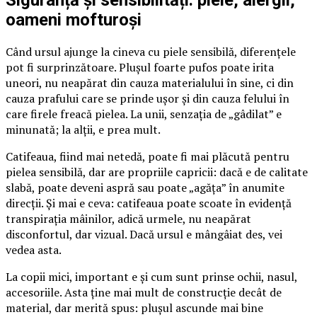
Siguranță și sensibilități: piele, alergii,
oameni mofturoși
Când ursul ajunge la cineva cu piele sensibilă, diferențele
pot fi surprinzătoare. Plușul foarte pufos poate irita
uneori, nu neapărat din cauza materialului în sine, ci din
cauza prafului care se prinde ușor și din cauza felului în
care firele freacă pielea. La unii, senzația de „gâdilat” e
minunată; la alții, e prea mult.
Catifeaua, fiind mai netedă, poate fi mai plăcută pentru
pielea sensibilă, dar are propriile capricii: dacă e de calitate
slabă, poate deveni aspră sau poate „agăța” în anumite
direcții. Și mai e ceva: catifeaua poate scoate în evidență
transpirația mâinilor, adică urmele, nu neapărat
disconfortul, dar vizual. Dacă ursul e mângâiat des, vei
vedea asta.
La copii mici, important e și cum sunt prinse ochii, nasul,
accesoriile. Asta ține mai mult de construcție decât de
material, dar merită spus: plușul ascunde mai bine