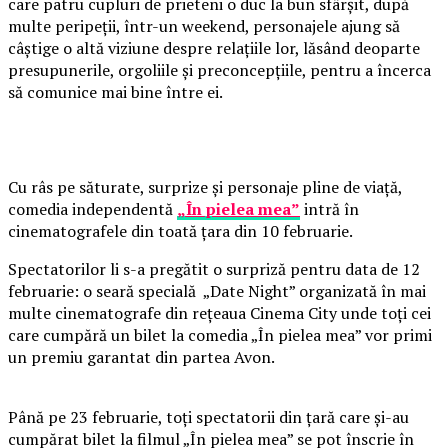
care patru cupluri de prieteni o duc la bun sfârșit, după
multe peripeții, într-un weekend, personajele ajung să
câștige o altă viziune despre relațiile lor, lăsând deoparte
presupunerile, orgoliile și preconcepțiile, pentru a încerca
să comunice mai bine între ei.
Cu râs pe săturate, surprize și personaje pline de viață,
comedia independentă
„În pielea mea”
intră în
cinematografele din toată țara din 10 februarie.
Spectatorilor li s-a pregătit o surpriză pentru data de 12
februarie: o seară specială „Date Night” organizată în mai
multe cinematografe din rețeaua Cinema City unde toți cei
care cumpără un bilet la comedia „În pielea mea” vor primi
un premiu garantat din partea Avon.
Până pe 23 februarie, toți spectatorii din țară care și-au
cumpărat bilet la filmul „În pielea mea” se pot înscrie în