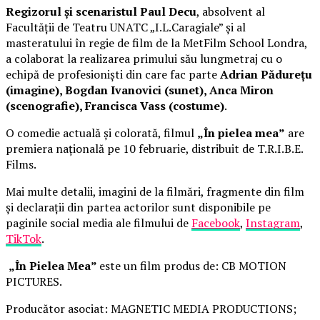
Regizorul și scenaristul Paul Decu
, absolvent al
Facultății de Teatru UNATC „I.L.Caragiale” și al
masteratului în regie de film de la MetFilm School Londra,
a colaborat la realizarea primului său lungmetraj cu o
echipă de profesioniști din care fac parte
Adrian Pădurețu
(imagine), Bogdan Ivanovici (sunet), Anca Miron
(scenografie), Francisca Vass (costume)
.
O comedie actuală și colorată, filmul
„În pielea mea”
are
premiera națională pe 10 februarie, distribuit de T.R.I.B.E.
Films.
Mai multe detalii, imagini de la filmări, fragmente din film
și declarații din partea actorilor sunt disponibile pe
paginile social media ale filmului de
Facebook
,
Instagram
,
TikTok
.
„În Pielea Mea”
este un film produs de: CB MOTION
PICTURES.
Producător asociat: MAGNETIC MEDIA PRODUCTIONS;