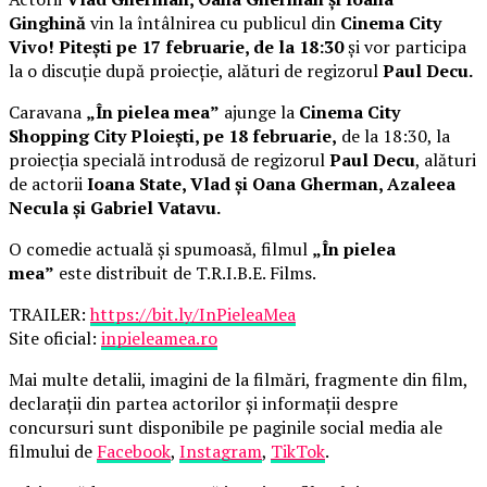
Ginghină
vin la întâlnirea cu publicul din
Cinema City
Vivo! Pitești pe 17 februarie, de la 18:30
și vor participa
la o discuție după proiecție, alături de regizorul
Paul Decu.
Caravana
„În pielea mea”
ajunge la
Cinema City
Shopping City Ploiești, pe 18 februarie,
de la 18:30, la
proiecția specială introdusă de regizorul
Paul Decu
, alături
de actorii
Ioana State, Vlad și Oana Gherman, Azaleea
Necula și Gabriel Vatavu.
O comedie actuală și spumoasă, filmul
„În pielea
mea”
este distribuit de T.R.I.B.E. Films.
TRAILER:
https://bit.ly/InPieleaMea
Site oficial:
inpieleamea.ro
Mai multe detalii, imagini de la filmări, fragmente din film,
declarații din partea actorilor și informații despre
concursuri sunt disponibile pe paginile social media ale
filmului de
Facebook
,
Instagram
,
TikTok
.