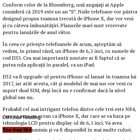
Conform celor de la Bloomberg, unii angajaţi ai Apple
consideră că 2019 este un an ”S”. Noile telefoane vor păstra
designul propus toamna trecută de iPhone X, dar vor veni
şi cu câteva îmbunătăţiri. Planurile mari sunt rezervate
pentru lansările de anul viitor.
În ceea ce priveşte telefoanele de acum, aşteptăm să
vedem, în primul rând, un iPhone de 6,5 inci, cu numele de
cod D33. Cea mai importantă noutate ar fi faptul că ar
putea rula aplicaţii în paralel, ca un iPad.
D32 va fi upgrade-ul pentru iPhone-ul lansat în toamna lui
2017, iar atât acesta, cât şi modelul de mai sus vor veni cu
suport dual SIM, deşi încă nu e confirmat dacă la nivel
global sau nu.
Probabil cel mai intrigant telefon dintre cele trei este N84,
care va avea un ecran ca iPhone X, dar care se va baza pe
Continue Reading
tehnologia LCD pentru display-ul de 6,1 inci. Va avea
margini de aluminiu şi va fi disponibil în mai multe culori.
You may like