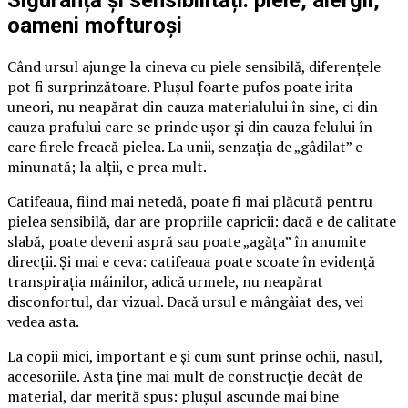
Siguranță și sensibilități: piele, alergii,
oameni mofturoși
Când ursul ajunge la cineva cu piele sensibilă, diferențele
pot fi surprinzătoare. Plușul foarte pufos poate irita
uneori, nu neapărat din cauza materialului în sine, ci din
cauza prafului care se prinde ușor și din cauza felului în
care firele freacă pielea. La unii, senzația de „gâdilat” e
minunată; la alții, e prea mult.
Catifeaua, fiind mai netedă, poate fi mai plăcută pentru
pielea sensibilă, dar are propriile capricii: dacă e de calitate
slabă, poate deveni aspră sau poate „agăța” în anumite
direcții. Și mai e ceva: catifeaua poate scoate în evidență
transpirația mâinilor, adică urmele, nu neapărat
disconfortul, dar vizual. Dacă ursul e mângâiat des, vei
vedea asta.
La copii mici, important e și cum sunt prinse ochii, nasul,
accesoriile. Asta ține mai mult de construcție decât de
material, dar merită spus: plușul ascunde mai bine