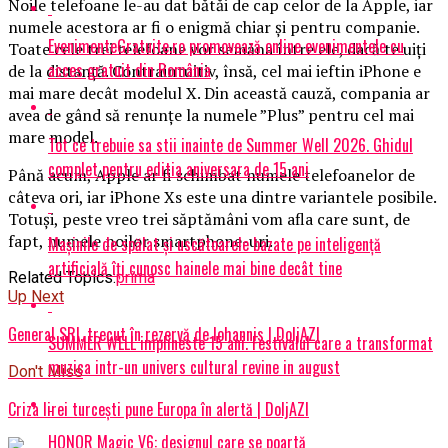
Noile telefoane le-au dat bătăi de cap celor de la Apple, iar
numele acestora ar fi o enigmă chiar şi pentru companie.
EvenimenteGratuite.ro promovează online evenimentele cu
Toate cele trei telefoane vor semăna între ele, dacă te uiţi
acces gratuit din România
de la distanţă. Contraintuitiv, însă, cel mai ieftin iPhone e
mai mare decât modelul X. Din această cauză, compania ar
avea de gând să renunţe la numele ”Plus” pentru cel mai
mare model.
Tot ce trebuie sa stii inainte de Summer Well 2026. Ghidul
complet pentru editia aniversara de 15 ani
Până acum, Apple ar fi schimbat numele telefoanelor de
câteva ori, iar iPhone Xs este una dintre variantele posibile.
Totuşi, peste vreo trei săptămâni vom afla care sunt, de
fapt, numele noilor smartphone-uri.
Mașinile de spălat și uscătoarele bazate pe inteligență
artificială îți cunosc hainele mai bine decât tine
Related Topics:
prima
Up Next
General SRI, trecut în rezervă de Iohannis | DoljAZI
SUMMER WELL implineste 15 ani. Festivalul care a transformat
muzica intr-un univers cultural revine in august
Don't Miss
Criza lirei turcești pune Europa în alertă | DoljAZI
HONOR Magic V6: designul care se poartă