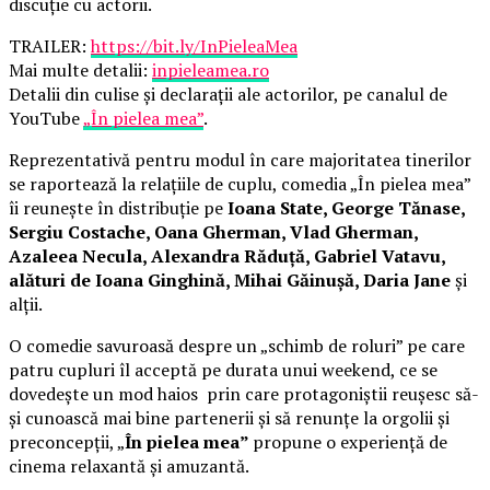
discuție cu actorii.
TRAILER:
https://bit.ly/InPieleaMea
Mai multe detalii:
inpieleamea.ro
Detalii din culise și declarații ale actorilor, pe canalul de
YouTube
„În pielea mea”
.
Reprezentativă pentru modul în care majoritatea tinerilor
se raportează la relațiile de cuplu, comedia „În pielea mea”
îi reunește în distribuție pe
Ioana State, George Tănase,
Sergiu Costache, Oana Gherman, Vlad Gherman,
Azaleea Necula, Alexandra Răduță, Gabriel Vatavu,
alături de Ioana Ginghină, Mihai Găinușă, Daria Jane
și
alții.
O comedie savuroasă despre un „schimb de roluri” pe care
patru cupluri îl acceptă pe durata unui weekend, ce se
dovedește un mod haios prin care protagoniștii reușesc să-
și cunoască mai bine partenerii și să renunțe la orgolii și
preconcepții, „
În pielea mea”
propune o experiență de
cinema relaxantă și amuzantă.