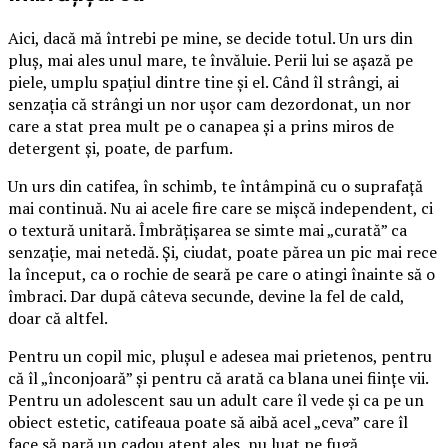
Aici, dacă mă întrebi pe mine, se decide totul. Un urs din
pluș, mai ales unul mare, te învăluie. Perii lui se așază pe
piele, umplu spațiul dintre tine și el. Când îl strângi, ai
senzația că strângi un nor ușor cam dezordonat, un nor
care a stat prea mult pe o canapea și a prins miros de
detergent și, poate, de parfum.
Un urs din catifea, în schimb, te întâmpină cu o suprafață
mai continuă. Nu ai acele fire care se mișcă independent, ci
o textură unitară. Îmbrățișarea se simte mai „curată” ca
senzație, mai netedă. Și, ciudat, poate părea un pic mai rece
la început, ca o rochie de seară pe care o atingi înainte să o
îmbraci. Dar după câteva secunde, devine la fel de cald,
doar că altfel.
Pentru un copil mic, plușul e adesea mai prietenos, pentru
că îl „înconjoară” și pentru că arată ca blana unei ființe vii.
Pentru un adolescent sau un adult care îl vede și ca pe un
obiect estetic, catifeaua poate să aibă acel „ceva” care îl
face să pară un cadou atent ales, nu luat pe fugă.