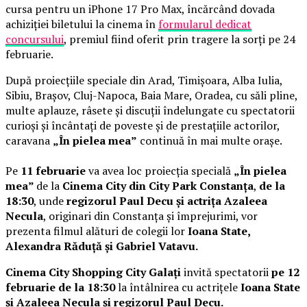
cursa pentru un iPhone 17 Pro Max, încărcând dovada
achiziției biletului la cinema în
formularul dedicat
concursului
, premiul fiind oferit prin tragere la sorți pe 24
februarie.
După proiecțiile speciale din Arad, Timișoara, Alba Iulia,
Sibiu, Brașov, Cluj-Napoca, Baia Mare, Oradea, cu săli pline,
multe aplauze, râsete și discuții îndelungate cu spectatorii
curioși și încântați de poveste și de prestațiile actorilor,
caravana
„În pielea mea”
continuă în mai multe orașe.
Pe
11 februarie
va avea loc proiecția specială
„În pielea
mea”
de la
Cinema City din City Park Constanța
,
de la
18:30
, unde
regizorul Paul Decu și actrița Azaleea
Necula
, originari din Constanța și împrejurimi, vor
prezenta filmul alături de colegii lor
Ioana State,
Alexandra Răduță și Gabriel Vatavu.
Cinema City Shopping City Galați
invită spectatorii
pe 12
februarie de la 18:30
la întâlnirea cu actrițele
Ioana State
și Azaleea Necula și regizorul Paul Decu.