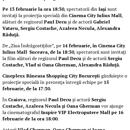
Pe 13 februarie la ora 18:30
, spectatorii din
Iași
sunt
invitați la proiecția specială din
Cinema City Iulius Mall
,
alături de regizorul
Paul Decu
și de actorii
Gabriel
Vatavu, Sergiu Costache, Azaleea Necula, Alexandra
Răduță.
De „Ziua Îndrăgostiților”, pe
14 februarie, în Cinema City
Iulius Mall Suceava, de la 18:30
, spectatorii sunt invitați
la film alături de regizorul
Paul Decu
și de actorii
Sergiu
Costache, Vlad si Oana Gherman, Alexandra Răduță.
Cineplexx Băneasa Shopping City București
găzduiește o
proiecție specială în prezența întregii echipe pe
15
februarie, de la 17:30.
În
Craiova
, regizorul
Paul Decu
și actorii
Sergiu
Costache, Azaleea Necula și Oana Gherman
vor ajunge
la cinematograful
Inspire VIP Electroputere Mall pe 16
februarie de la ora 18:00
.
Actorii
Vlad Gherman, Oana Gherman și Ioana