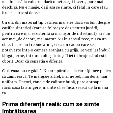
mai închisă la culoare; dacă o netezești invers, pare mai
deschisă. Nu e magie, deși așa se simte, ci felul în care stau
firele scurte și dense.
Un urs din material tip catifea, mai ales dacă vorbim despre
catifea sintetică (care se folosește des pentru jucării,
pentru că e mai rezistentă și mai ușor de întreținut), are un
aer mai „de decor”, mai matur. Nu în sensul rece, nu ca un
obiect care nu trebuie atins, ci ca un cadou care se
potrivește într-o cameră aranjată cu grijă. Te vezi lăsându-l
lângă perne, într-un colț, și totuși îl iei în brațe când ești
obosit. Doar că senzația e diferită.
Catifeaua nu te gâdilă. Nu are părul acela care îți face pielea
să zâmbească. Te mângâie altfel, mai neted, mai dens, mai
uniform. Uneori, când e de calitate bună, pare aproape
răcoroasă la atingere, înainte să se încălzească de la mâna
ta.
Prima diferență reală: cum se simte
îmbrățișarea