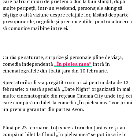
care patru cupluri de prieteni o duc la bun sfârșit, după
multe peripeții, într-un weekend, personajele ajung să
câștige o altă viziune despre relațiile lor, lăsând deoparte
presupunerile, orgoliile și preconcepțiile, pentru a încerca
să comunice mai bine între ei.
Cu râs pe săturate, surprize și personaje pline de viață,
comedia independentă
„În pielea mea”
intră în
cinematografele din toată țara din 10 februarie.
Spectatorilor li s-a pregătit o surpriză pentru data de 12
februarie: o seară specială „Date Night” organizată în mai
multe cinematografe din rețeaua Cinema City unde toți cei
care cumpără un bilet la comedia „În pielea mea” vor primi
un premiu garantat din partea Avon.
Până pe 23 februarie, toți spectatorii din țară care și-au
cumpărat bilet la filmul „În pielea mea” se pot înscrie în