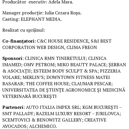
Producător executiv: Adela Mara.
Manager producție: Iulia Cezara Roșu.
Casting: ELEPHANT MEDIA.
Realizat cu sprijinul:
Co-finanțatori:
C&C HOUSE RESIDENCE, S&I BEST
CORPORATION WEB DESIGN, CLIMA FREON
Sponsori
: CLINICA RMN TINERETULUI; CLINICA
IMAMED; OMV PETROM; MIKO BEAUTY PALACE; ȘERBAN
& ASOCIAȚII; ESTEEM BODY SCULPT & SPA; PIZZERIA
VOLARE; MERLIN’S; DOWNTOWN FITNESS MATEI
BASARAB; THE COFFEE HOUSE; CLAUMAR PESCAR;
UNIVERSITATEA DE ȘTIINȚE AGRONOMICE ȘI MEDICINĂ
VETERINARĂ BUCUREȘTI
Parteneri
: AUTO ITALIA IMPEX SRL; KGM BUCUREȘTI –
SMT PALLADY; RAZELM LUXURY RESORT – JURILOVCA;
SCEMTOVICI & BENOWITZ GALLERY; CREATIVE
AVOCADOS; ALCHEMICO.