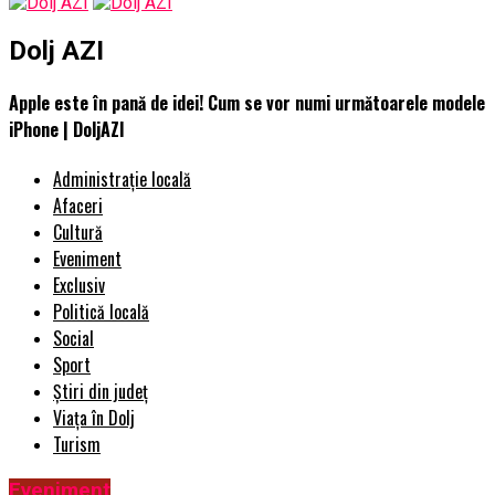
Dolj AZI
Apple este în pană de idei! Cum se vor numi următoarele modele
iPhone | DoljAZI
Administrație locală
Afaceri
Cultură
Eveniment
Exclusiv
Politică locală
Social
Sport
Știri din județ
Viața în Dolj
Turism
Eveniment