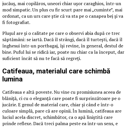
jucăuș, mai copilăros, uneori chiar ușor caraghios, într-un
mod simpatic. Un plus cu fir scurt pare mai „cuminte”, mai
ordonat, ca un urs care știe că va sta pe o canapea bej și va
fi fotografiat.
Plușul are și o calitate pe care o observi abia după ce trec
săptămâni: se iartă. Dacă îl strângi, dacă îl turtești, dacă îl
înghesui într-un portbagaj, își revine, în general, destul de
bine. Puful lui se ridică iar, poate nu chiar ca la început, dar
suficient încât să nu te facă să regreți.
Catifeaua, materialul care schimbă
lumina
Catifeaua e altă poveste. Nu vine cu promisiunea aceea de
blăniță, ci cu o eleganță care poate fi surprinzătoare pe o
jucărie. E genul de material care, chiar și când e într-o
culoare simplă, pare că are opinii. În lumină, catifeaua are
luciul acela discret, schimbător, ca o apă liniștită care
prinde reflexe. Dacă treci palma peste ea într-un sens, e