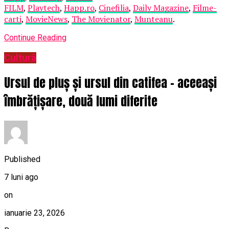
FILM
,
Playtech
,
Happ.ro
,
Cinefilia
,
Daily Magazine
,
Filme-
carti
,
MovieNews
,
The Movienator
,
Munteanu
.
Continue Reading
Cultură
Ursul de pluș și ursul din catifea – aceeași
îmbrățișare, două lumi diferite
Published
7 luni ago
on
ianuarie 23, 2026