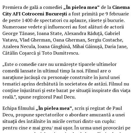
Premiera de gală a comediei
„În pielea mea”
de la
Cinema
City AFI Cotroceni București
a fost primită pe 9 februarie
de peste 1400 de spectatori cu aplauze, râsete și bucurie.
Numeroase vedete și influenceri au fost alături de actorii
George Tănase, Ioana State, Alexandra Răduță, Gabriel
Vatavu, Vlad Gherman, Oana Gherman, Sergiu Costache,
Azaleea Necula, Ioana Ginghină, Mihai Găinușă, Daria Jane,
Cătălin Coșarcă și Toto Dumitrescu.
„Este o comedie care nu urmărește tiparele ultimelor
comedii lansate în ultimul timp la noi. Filmul are o
narațiune jucăușă cu personaje construite în jurul unei
tematici aprins dezbătută în societatea de astăzi. Filmul nu
conține înjurături și este bazat pe situații inspirate din viața
reală.”, spune regizorul Paul Decu.
Echipa filmului
„În pielea mea”
, scris și regizat de Paul
Decu, propune spectatorilor o abordare amuzantă a unei
situații des întâlnite în micile certuri dintr-un cuplu:
pentru cine e mai greu/ mai ușor. În urma unei provocări pe