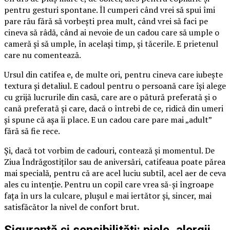
pentru gesturi spontane. Îl cumperi când vrei să spui îmi
pare rău fără să vorbești prea mult, când vrei să faci pe
cineva să râdă, când ai nevoie de un cadou care să umple o
cameră și să umple, în același timp, și tăcerile. E prietenul
care nu comentează.
Ursul din catifea e, de multe ori, pentru cineva care iubește
textura și detaliul. E cadoul pentru o persoană care își alege
cu grijă lucrurile din casă, care are o pătură preferată și o
cană preferată și care, dacă o întrebi de ce, ridică din umeri
și spune că așa îi place. E un cadou care pare mai „adult”
fără să fie rece.
Și, dacă tot vorbim de cadouri, contează și momentul. De
Ziua Îndrăgostiților sau de aniversări, catifeaua poate părea
mai specială, pentru că are acel luciu subtil, acel aer de ceva
ales cu intenție. Pentru un copil care vrea să-și îngroape
fața în urs la culcare, plușul e mai iertător și, sincer, mai
satisfăcător la nivel de confort brut.