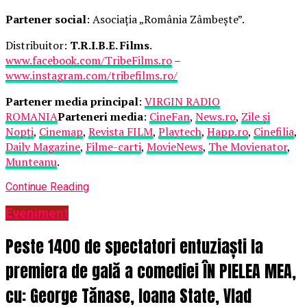
Partener social
: Asociația „România Zâmbește”.
Distribuitor:
T.R.I.B.E. Films
.
www.facebook.com/TribeFilms.ro
–
www.instagram.com/tribefilms.ro/
Partener media principal
:
VIRGIN RADIO
ROMANIA
Parteneri media
:
CineFan
,
News.ro
,
Zile și
Nopți
,
Cinemap
,
Revista FILM
,
Playtech
,
Happ.ro
,
Cinefilia
,
Daily Magazine
,
Filme-carti
,
MovieNews
,
The Movienator
,
Munteanu
.
Continue Reading
Eveniment
Peste 1400 de spectatori entuziaști la
premiera de gală a comediei ÎN PIELEA MEA,
cu: George Tănase, Ioana State, Vlad