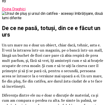
By
Doina Draghici
De ce ne pasă, totuși, din ce e făcut un
urs
Un urs mare nu e doar un obiect, chiar dacă, tehnic, asta e.
Îl vezi la intrarea într-un magazin, pe o bancă într-un mall,
lângă un buchet de flori care pare că abia respiră de prea
mult parfum, și, fără să vrei, îți amintești cum e să ai brațele
ocupate de ceva moale. Și cum e să te uiți la cineva care îl
primește și să ți se pară că, pentru o secundă, persoana
aceea se întoarce la o versiune mai ușoară a ei. Un urs mare,
fie din pluș, fie din catifea, are darul ăsta ciudat de a te face
să încetinești.
Diferența dintre ele nu e doar o discuție de material, ca și
cum am compara o perdea cu alta. Se simte în palmă, se