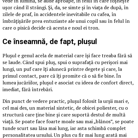
vede în lumină, se aude aproape, în felul în care foșnește
ușor când îl strângi. Și, da, se simte și în viața de după, în
zilele de praf, în accidentele inevitabile cu cafea, în
îmbrățișările prea entuziaste ale unui copil sau în felul în
care o pisică decide că acesta e noul ei tron.
Ce înseamnă, de fapt, plușul
Plușul e genul acela de material care își face treaba fără să
se laude. Când spui pluș, spui o suprafață cu perișori mai
lungi, un puf care îți alunecă printre degete și care, la
primul contact, pare că îți promite că o să fie bine. În
lumea jucăriilor, plușul e asociat cu ideea de confort direct,
imediat, fără întrebări.
Din punct de vedere practic, plușul folosit la urșii mari e,
cel mai des, un material sintetic, de obicei poliester, cu o
structură care ține bine și care suportă destul de multă
viață. Se poate face foarte moale sau mai „blănos”, se poate
tunde scurt sau lăsa mai lung, iar asta schimbă complet
personalitatea ursului. Un plus cu fir mai lung arată mai