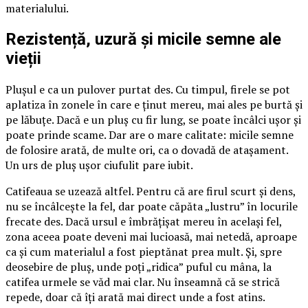
materialului.
Rezistență, uzură și micile semne ale
vieții
Plușul e ca un pulover purtat des. Cu timpul, firele se pot
aplatiza în zonele în care e ținut mereu, mai ales pe burtă și
pe lăbuțe. Dacă e un pluș cu fir lung, se poate încâlci ușor și
poate prinde scame. Dar are o mare calitate: micile semne
de folosire arată, de multe ori, ca o dovadă de atașament.
Un urs de pluș ușor ciufulit pare iubit.
Catifeaua se uzează altfel. Pentru că are firul scurt și dens,
nu se încâlcește la fel, dar poate căpăta „lustru” în locurile
frecate des. Dacă ursul e îmbrățișat mereu în același fel,
zona aceea poate deveni mai lucioasă, mai netedă, aproape
ca și cum materialul a fost pieptănat prea mult. Și, spre
deosebire de pluș, unde poți „ridica” puful cu mâna, la
catifea urmele se văd mai clar. Nu înseamnă că se strică
repede, doar că îți arată mai direct unde a fost atins.