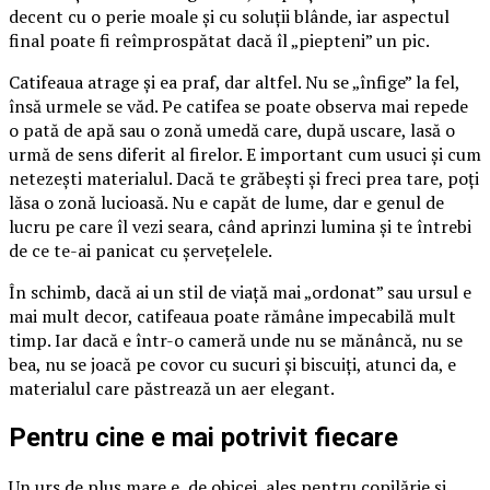
decent cu o perie moale și cu soluții blânde, iar aspectul
final poate fi reîmprospătat dacă îl „piepteni” un pic.
Catifeaua atrage și ea praf, dar altfel. Nu se „înfige” la fel,
însă urmele se văd. Pe catifea se poate observa mai repede
o pată de apă sau o zonă umedă care, după uscare, lasă o
urmă de sens diferit al firelor. E important cum usuci și cum
netezești materialul. Dacă te grăbești și freci prea tare, poți
lăsa o zonă lucioasă. Nu e capăt de lume, dar e genul de
lucru pe care îl vezi seara, când aprinzi lumina și te întrebi
de ce te-ai panicat cu șervețelele.
În schimb, dacă ai un stil de viață mai „ordonat” sau ursul e
mai mult decor, catifeaua poate rămâne impecabilă mult
timp. Iar dacă e într-o cameră unde nu se mănâncă, nu se
bea, nu se joacă pe covor cu sucuri și biscuiți, atunci da, e
materialul care păstrează un aer elegant.
Pentru cine e mai potrivit fiecare
Un urs de pluș mare e, de obicei, ales pentru copilărie și