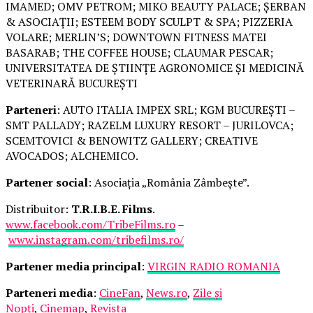
IMAMED; OMV PETROM; MIKO BEAUTY PALACE; ȘERBAN
& ASOCIAȚII; ESTEEM BODY SCULPT & SPA; PIZZERIA
VOLARE; MERLIN’S; DOWNTOWN FITNESS MATEI
BASARAB; THE COFFEE HOUSE; CLAUMAR PESCAR;
UNIVERSITATEA DE ȘTIINȚE AGRONOMICE ȘI MEDICINĂ
VETERINARĂ BUCUREȘTI
Parteneri
: AUTO ITALIA IMPEX SRL; KGM BUCUREȘTI –
SMT PALLADY; RAZELM LUXURY RESORT – JURILOVCA;
SCEMTOVICI & BENOWITZ GALLERY; CREATIVE
AVOCADOS; ALCHEMICO.
Partener social
: Asociația „România Zâmbește”.
Distribuitor:
T.R.I.B.E. Films
.
www.facebook.com/TribeFilms.ro
–
www.instagram.com/tribefilms.ro/
Partener media principal
:
VIRGIN RADIO ROMANIA
Parteneri media
:
CineFan
,
News.ro
,
Zile și
Nopți
,
Cinemap
,
Revista