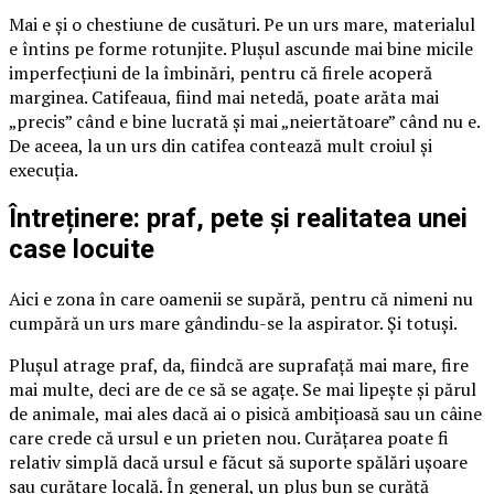
Mai e și o chestiune de cusături. Pe un urs mare, materialul
e întins pe forme rotunjite. Plușul ascunde mai bine micile
imperfecțiuni de la îmbinări, pentru că firele acoperă
marginea. Catifeaua, fiind mai netedă, poate arăta mai
„precis” când e bine lucrată și mai „neiertătoare” când nu e.
De aceea, la un urs din catifea contează mult croiul și
execuția.
Întreținere: praf, pete și realitatea unei
case locuite
Aici e zona în care oamenii se supără, pentru că nimeni nu
cumpără un urs mare gândindu-se la aspirator. Și totuși.
Plușul atrage praf, da, fiindcă are suprafață mai mare, fire
mai multe, deci are de ce să se agațe. Se mai lipește și părul
de animale, mai ales dacă ai o pisică ambițioasă sau un câine
care crede că ursul e un prieten nou. Curățarea poate fi
relativ simplă dacă ursul e făcut să suporte spălări ușoare
sau curățare locală. În general, un pluș bun se curăță