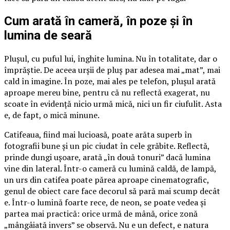
Cum arată în cameră, în poze și în
lumina de seară
Plușul, cu puful lui, înghite lumina. Nu în totalitate, dar o
împrăștie. De aceea urșii de pluș par adesea mai „mat”, mai
cald în imagine. În poze, mai ales pe telefon, plușul arată
aproape mereu bine, pentru că nu reflectă exagerat, nu
scoate în evidență nicio urmă mică, nici un fir ciufulit. Asta
e, de fapt, o mică minune.
Catifeaua, fiind mai lucioasă, poate arăta superb în
fotografii bune și un pic ciudat în cele grăbite. Reflectă,
prinde dungi ușoare, arată „în două tonuri” dacă lumina
vine din lateral. Într-o cameră cu lumină caldă, de lampă,
un urs din catifea poate părea aproape cinematografic,
genul de obiect care face decorul să pară mai scump decât
e. Într-o lumină foarte rece, de neon, se poate vedea și
partea mai practică: orice urmă de mână, orice zonă
„mângâiată invers” se observă. Nu e un defect, e natura