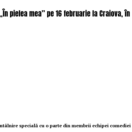
 „În pielea mea” pe 16 februarie la Craiova, î
o întâlnire specială cu o parte din membrii echipei comedie