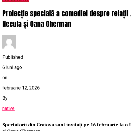
Proiecție specială a comediei despre relații
Necula și Oana Gherman
Published
6 luni ago
on
februarie 12, 2026
By
native
Spectatorii din Craiova sunt invitați pe 16 februarie la 
și Oana Gherman.