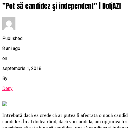
”Pot să candidez şi independent” | DoljAZI
Published
8 ani ago
on
septembrie 1, 2018
By
Deny
Întrebată dacă ea crede că ar putea fi afectată o nouă candid
candidez. În al doilea rând, dacă voi candida, am opţiunea fire
considera că este bine să candidez, pot să candidez şi indepe