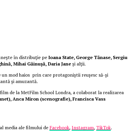
unește în distribuție pe
Ioana State, George Tănase, Sergiu
hină, Mihai Găinușă, Daria Jane
și alții.
 un mod haios prin care protagoniștii reușesc să-și
xantă și amuzantă.
 film de la MetFilm School Londra, a colaborat la realizarea
net), Anca Miron (scenografie), Francisca Vass
ial media ale filmului de
Facebook
,
Instagram
,
TikTok
.