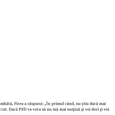
âmbătă, Firea a răspuns: „În primul rând, nu ştiu dacă mai
rat. Dacă PSD va vota să nu mă mai susţină şi voi dori şi voi