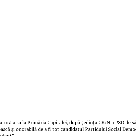
atură a sa la Primăria Capitalei, după şedinţa CExN a PSD de s
ască şi onorabilă de a fi tot candidatul Partidului Social Democ
ndent”.