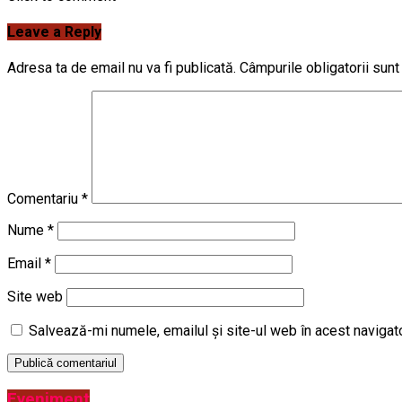
Leave a Reply
Adresa ta de email nu va fi publicată.
Câmpurile obligatorii sun
Comentariu
*
Nume
*
Email
*
Site web
Salvează-mi numele, emailul și site-ul web în acest navigat
Eveniment