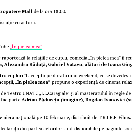
troputere Mall
de la ora 18:00.
iscuție cu actorii.
uTube
„În pielea mea”
.
raportează la relațiile de cuplu, comedia „În pielea mea” îi re
Alexandra Răduță, Gabriel Vatavu, alături de Ioana Ging
ru cupluri îl acceptă pe durata unui weekend, ce se dovedește
cepții, „
În pielea mea”
propune o experiență de cinema rela
i de Teatru UNATC „I.L.Caragiale” și al masteratului în regie de
e fac parte
Adrian Pădurețu (imagine), Bogdan Ivanovici (su
miera națională pe 10 februarie, distribuit de T.R.I.B.E. Films.
 declarații din partea actorilor sunt disponibile pe paginile soc