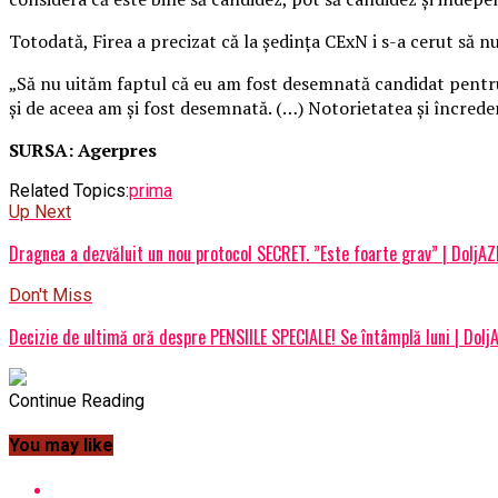
Totodată, Firea a precizat că la şedinţa CExN i s-a cerut să nu
„Să nu uităm faptul că eu am fost desemnată candidat pentru 
şi de aceea am şi fost desemnată. (…) Notorietatea şi încreder
SURSA: Agerpres
Related Topics:
prima
Up Next
Dragnea a dezvăluit un nou protocol SECRET. ”Este foarte grav” | DoljAZ
Don't Miss
Decizie de ultimă oră despre PENSIILE SPECIALE! Se întâmplă luni | Dolj
Continue Reading
You may like