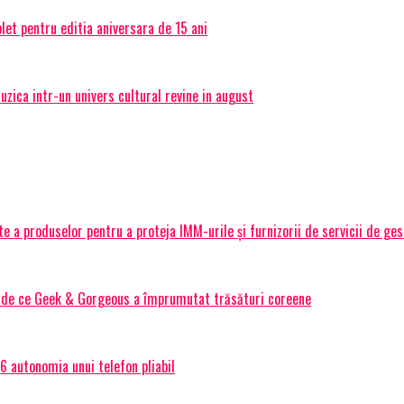
et pentru editia aniversara de 15 ani
ica intr-un univers cultural revine in august
 a produselor pentru a proteja IMM-urile și furnizorii de servicii de ge
Și de ce Geek & Gorgeous a împrumutat trăsături coreene
 autonomia unui telefon pliabil