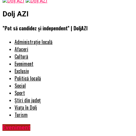
Dolj AZI
”Pot să candidez şi independent” | DoljAZI
Administrație locală
Afaceri
Cultură
Eveniment
Exclusiv
Politică locală
Social
Sport
Știri din județ
Viața în Dolj
Turism
Eveniment