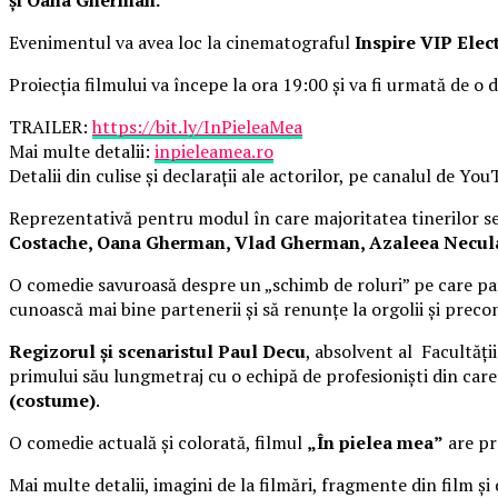
Evenimentul va avea loc la cinematograful
Inspire VIP Elec
Proiecția filmului va începe la ora 19:00 și va fi urmată de o d
TRAILER:
https://bit.ly/InPieleaMea
Mai multe detalii:
inpieleamea.ro
Detalii din culise și declarații ale actorilor, pe canalul de Yo
Reprezentativă pentru modul în care majoritatea tinerilor se 
Costache, Oana Gherman, Vlad Gherman, Azaleea Necula, 
O comedie savuroasă despre un „schimb de roluri” pe care pat
cunoască mai bine partenerii și să renunțe la orgolii și precon
Regizorul și scenaristul Paul Decu
, absolvent al Facultăți
primului său lungmetraj cu o echipă de profesioniști din car
(costume)
.
O comedie actuală și colorată, filmul
„În pielea mea”
are pre
Mai multe detalii, imagini de la filmări, fragmente din film și