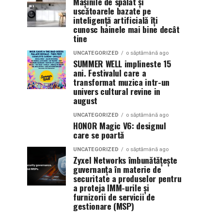
Mașinile de spălat și
uscătoarele bazate pe
inteligență artificială îți
cunosc hainele mai bine decât
tine
UNCATEGORIZED
o săptămână ago
SUMMER WELL implineste 15
ani. Festivalul care a
transformat muzica intr-un
univers cultural revine in
august
UNCATEGORIZED
o săptămână ago
HONOR Magic V6: designul
care se poartă
UNCATEGORIZED
o săptămână ago
Zyxel Networks îmbunătățește
guvernanța în materie de
securitate a produselor pentru
a proteja IMM-urile și
furnizorii de servicii de
gestionare (MSP)