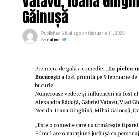
Vatavu, Ioana Ginghi
Mai multe detalii, imagini de la filmări, f
Găinușă
sunt disponibile pe paginile social media 
„În Pielea Mea”
este un film produs d
Published
6 luni ago
on
februarie 11, 2026
By
native
Producător asociat: MAGNETIC MEDIA PR
Manager producție: Iulia Cezara Roșu.
Casting: ELEPHANT MEDIA.
Premiera de gală a comediei
„În pielea 
București
a fost primită pe 9 februarie de 
Realizat cu sprijinul:
bucurie.
Numeroase vedete și influenceri au fost al
Co-finanțatori:
C&C HOUSE RESIDENCE
Alexandra Răduță, Gabriel Vatavu, Vlad G
FREON
Necula, Ioana Ginghină, Mihai Găinușă, Da
Sponsori
: CLINICA RMN TINERETULUI;
„Este o comedie care nu urmărește tiparel
PALACE; ȘERBAN & ASOCIAȚII; ESTEEM 
Filmul are o narațiune jucăușă cu personaj
MERLIN’S; DOWNTOWN FITNESS MATEI