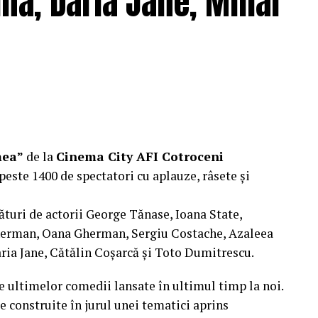
nă, Daria Jane, Mihai
ragmente din film și declarații din partea actorilor
ale filmului de
Facebook
,
Instagram
,
TikTok
.
e: CB MOTION PICTURES.
ODUCTIONS; Producător executiv: Adela Mara.
mea”
de la
Cinema City AFI Cotroceni
peste 1400 de spectatori cu aplauze, râsete și
ături de actorii George Tănase, Ioana State,
, S&I BEST CORPORATION WEB DESIGN, CLIMA
herman, Oana Gherman, Sergiu Costache, Azaleea
ria Jane, Cătălin Coșarcă și Toto Dumitrescu.
 CLINICA IMAMED; OMV PETROM; MIKO BEAUTY
e ultimelor comedii lansate în ultimul timp la noi.
BODY SCULPT & SPA; PIZZERIA VOLARE;
e construite în jurul unei tematici aprins
 BASARAB; THE COFFEE HOUSE; CLAUMAR