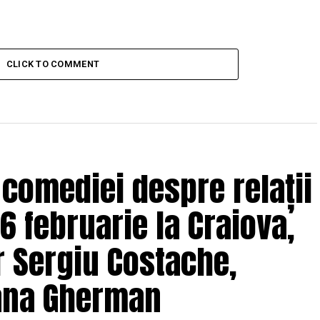
CLICK TO COMMENT
 comediei despre relații
6 februarie la Craiova,
r Sergiu Costache,
Oana Gherman