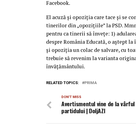
Facebook.
El acuză şi opoziţia care tace şi se co
tinerilor din „opoziţiile” la PSD. Mm
pentru ca tinerii să înveţe: 1) adularea 
despre România Educată, o aştept la în
şi opoziţia un colac de salvare, cu toa
trebuie să revenim la varianta origina
învăţământului.
RELATED TOPICS:
PRIMA
DON'T MISS
Avertismentul vine de la vârful
partidului | DoljAZI