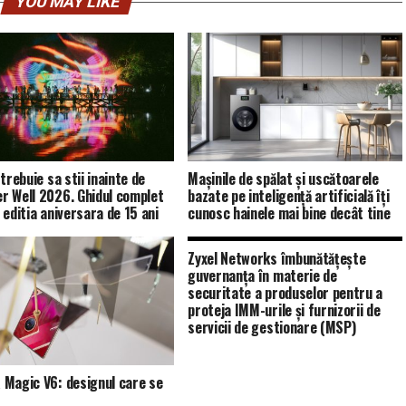
YOU MAY LIKE
trebuie sa stii inainte de
Mașinile de spălat și uscătoarele
 Well 2026. Ghidul complet
bazate pe inteligență artificială îți
 editia aniversara de 15 ani
cunosc hainele mai bine decât tine
Zyxel Networks îmbunătățește
guvernanța în materie de
securitate a produselor pentru a
proteja IMM-urile și furnizorii de
servicii de gestionare (MSP)
Magic V6: designul care se