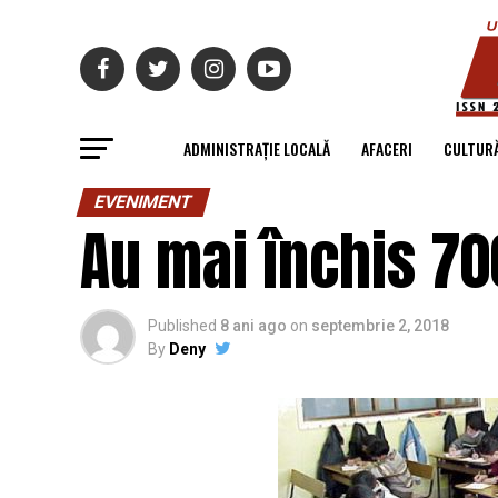
ADMINISTRAȚIE LOCALĂ
AFACERI
CULTUR
EVENIMENT
Au mai închis 700
Published
8 ani ago
on
septembrie 2, 2018
By
Deny