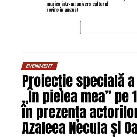
muzica intr-un univers cultural
revine in august
EVENIMENT
Proiecție specială a
„În pielea mea” pe 1
în prezența actorilo
Azaleea Necula și 