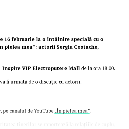
e 16 februarie la o întâlnire specială cu o
n pielea mea”: actorii Sergiu Costache,
l
Inspire VIP Electroputere Mall
de la ora 18:00.
 va fi urmată de o discuție cu actorii.
or, pe canalul de YouTube
„În pielea mea”
.
tatea tinerilor se raportează la relațiile de cuplu,