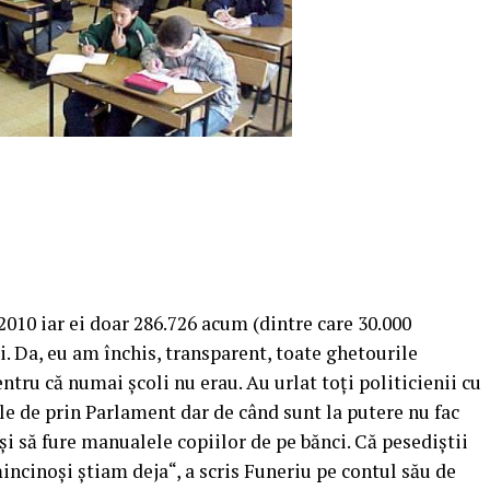
2010 iar ei doar 286.726 acum (dintre care 30.000
li. Da, eu am închis, transparent, toate ghetourile
ntru că numai şcoli nu erau. Au urlat toţi politicienii cu
le de prin Parlament dar de când sunt la putere nu fac
 şi să fure manualele copiilor de pe bănci. Că pesediştii
 mincinoşi ştiam deja“, a scris Funeriu pe contul său de