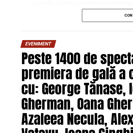
comedia „În pielea mea” îi reunește în dis
Costache, Oana Gherman, Vlad Gherma
CON
Gabriel Vatavu, alături de Ioana Ging
O comedie savuroasă despre un „schimb de r
unui weekend, ce se dovedește un mod haio
EVENIMENT
mai bine partenerii și să renunțe la orgolii
Peste 1400 de specta
experiență de cinema relaxantă și amuzan
premiera de gală a 
Regizorul și scenaristul Paul Decu
, ab
„I.L.Caragiale” și al masteratului în regie
cu: George Tănase, I
realizarea primului său lungmetraj cu o ec
Pădurețu (imagine), Bogdan Ivanovici 
Gherman, Oana Gher
Vass (costume)
.
Azaleea Necula, Ale
O comedie actuală și colorată, filmul
„În 
februarie, distribuit de T.R.I.B.E. Films.