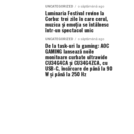
UNCATEGORIZED
o săptămână ago
Luminaria Festival revine la
Corbu: trei zile în care cerul,
muzica și emoția se întâlnesc
într-un spectacol unic
UNCATEGORIZED
o săptămână ago
De la task-uri la gaming: AOC
GAMING lansează noile
monitoare curbate ultrawide
CU34G4CA și CU34G4ZCA, cu
USB-C, încărcare de până la 90
W și până la 250 Hz