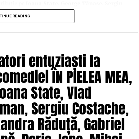
tribuție pe
Ioana State, George Tănase, Sergiu
n, Azaleea Necula, Alexandra Răduță,
TINUE READING
hină, Mihai Găinușă, Daria Jane
și alții.
oluri” pe care patru cupluri îl acceptă pe durata
s prin care protagoniștii reușesc să-și cunoască
 și preconcepții, „
În pielea mea”
propune o
tori entuziaști la
tă.
comediei ÎN PIELEA MEA,
solvent al Facultății de Teatru UNATC
 de film de la MetFilm School Londra, a colaborat la
oana State, Vlad
hipă de profesioniști din care fac parte
Adrian
(sunet), Anca Miron (scenografie), Francisca
man, Sergiu Costache,
xandra Răduță, Gabriel
pielea mea”
are premiera națională pe 10