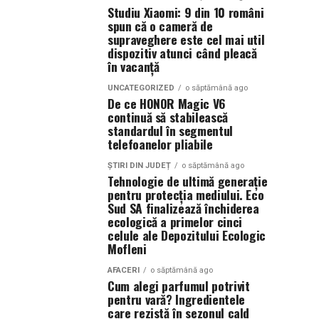
Studiu Xiaomi: 9 din 10 români
spun că o cameră de
supraveghere este cel mai util
dispozitiv atunci când pleacă
în vacanță
UNCATEGORIZED
o săptămână ago
De ce HONOR Magic V6
continuă să stabilească
standardul în segmentul
telefoanelor pliabile
ȘTIRI DIN JUDEȚ
o săptămână ago
Tehnologie de ultimă generație
pentru protecția mediului. Eco
Sud SA finalizează închiderea
ecologică a primelor cinci
celule ale Depozitului Ecologic
Mofleni
AFACERI
o săptămână ago
Cum alegi parfumul potrivit
pentru vară? Ingredientele
care rezistă în sezonul cald