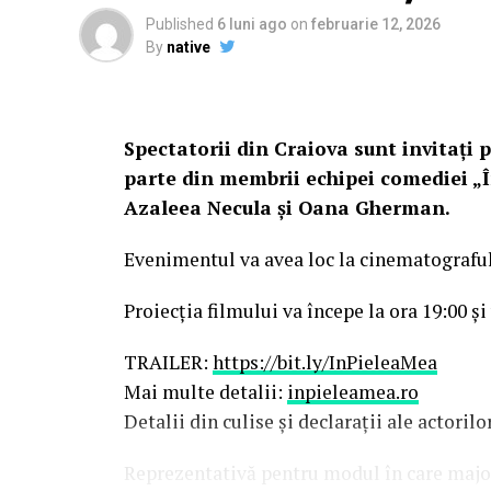
Published
6 luni ago
on
februarie 12, 2026
By
native
Spectatorii din Craiova sunt invitați p
parte din membrii echipei comediei „Î
Azaleea Necula și Oana Gherman.
Evenimentul va avea loc la cinematografu
Proiecția filmului va începe la ora 19:00 și
TRAILER:
https://bit.ly/InPieleaMea
Mai multe detalii:
inpieleamea.ro
Detalii din culise și declarații ale actoril
Reprezentativă pentru modul în care majori