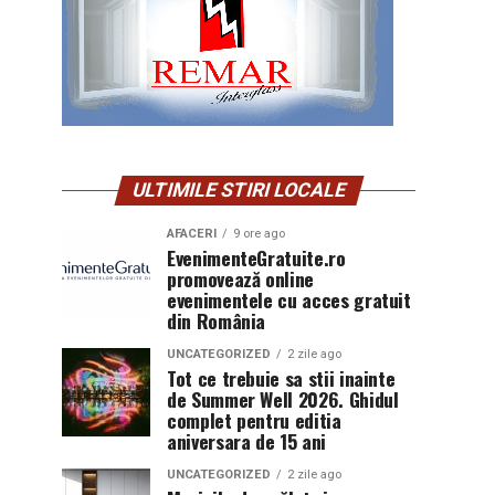
ULTIMILE STIRI LOCALE
AFACERI
9 ore ago
EvenimenteGratuite.ro
promovează online
evenimentele cu acces gratuit
din România
UNCATEGORIZED
2 zile ago
Tot ce trebuie sa stii inainte
de Summer Well 2026. Ghidul
complet pentru editia
aniversara de 15 ani
UNCATEGORIZED
2 zile ago