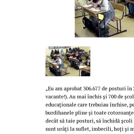
„Eu am aprobat 306.677 de posturi în 
vacante!). Au mai închis şi 700 de şco
educaţionale care trebuiau închise, pe
burdihanele pline şi toate cotoroanţe
decât să taie posturi, să închidă şcoli
sunt urâţi la suflet, imbecili, hoţi şi