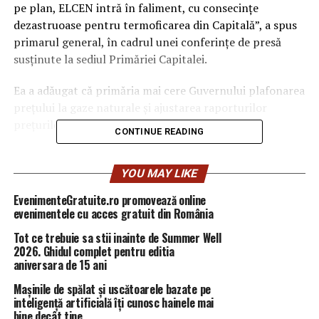
pe plan, ELCEN intră în faliment, cu consecinţe
dezastruoase pentru termoficarea din Capitală”, a spus
primarul general, în cadrul unei conferinţe de presă
susţinute la sediul Primăriei Capitalei.
Ea a adăugat că primăria mai cere Guvernului plafonarea
preţului la gaze naturale şi ajustarea raporturilor
preţurilor la gazele naturale.
CONTINUE READING
„(Solicităm Guvernului, n.r.) plafonarea preţului la gaze
naturale, deoarece preţurile de achiziţie ale gazelor
YOU MAY LIKE
naturale sunt în continuă creştere, ceea ce va pune
EvenimenteGratuite.ro promovează online
presiune pe bucureşteni – nu s-au făcut, aşa cum ştim cu
evenimentele cu acces gratuit din România
toţii, şi presa economică a relevat, suficiente depozite la
Tot ce trebuie sa stii inainte de Summer Well
nivel naţional; ajustarea raporturilor preţurilor la gazele
2026. Ghidul complet pentru editia
naturale, plătite de clienţii casnici şi de către clienţii
aniversara de 15 ani
industriali; modificarea structurii tarifului de producere,
Mașinile de spălat și uscătoarele bazate pe
transport şi distribuţie şi a agentului termic”, a mai spus
inteligență artificială îți cunosc hainele mai
ea.
bine decât tine