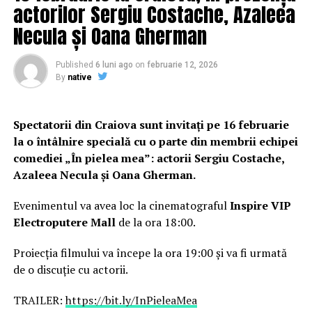
Gheorghe Piperea, administratorul judiciar al RADET, a
actorilor Sergiu Costache, Azaleea
arătat că încă din 2013 s-a vorbit despre un plan de
Necula și Oana Gherman
fuziune al RADET cu ELCEN, ambele aflate în acest
moment în insolvenţă.
Published
6 luni ago
on
februarie 12, 2026
By
native
„În momentul de faţă, din motive juridice şi, respectiv,
Spectatorii din Craiova sunt invitați pe 16 februarie
complicate de motive politice, fuziunea nu mai este
la o întâlnire specială cu o parte din membrii echipei
posibilă. În mai 2018 s-a luat decizia de către Consiliul
comediei „În pielea mea”: actorii Sergiu Costache,
General al Municipiului Bucureşti de a face acele două
Azaleea Necula și Oana Gherman.
entităţi – altceva decât fuziune – un transfer de
business, care până la urmă este o altă formă de fuziune,
Evenimentul va avea loc la cinematograful
Inspire VIP
pentru că business-ul celor două şi activele celor două
Electroputere Mall
de la ora 18:00.
entităţi se vor reuni în Societatea Energetică. Acesta e
trecutul. Fără a rezolva trecutul nu poţi să ai un plan de
Proiecția filmului va începe la ora 19:00 și va fi urmată
reorganizare, şi un plan de reorganizare nu este un
de o discuție cu actorii.
experiment. Un plan de reorganizare este un titlu
executoriu, o hotărâre judecătorească, atât împotriva
TRAILER:
https://bit.ly/InPieleaMea