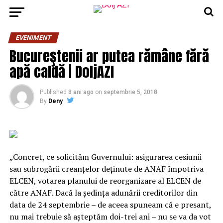
EVENIMENT
Bucureştenii ar putea rămâne fără
apă caldă | DoljAZI
Published
8 ani ago
on
septembrie 5, 2018
By
Deny
„Concret, ce solicităm Guvernului: asigurarea cesiunii
sau subrogării creanţelor deţinute de ANAF împotriva
ELCEN, votarea planului de reorganizare al ELCEN de
către ANAF. Dacă la şedinţa adunării creditorilor din
data de 24 septembrie – de aceea spuneam că e presant,
nu mai trebuie să aşteptăm doi-trei ani – nu se va da vot