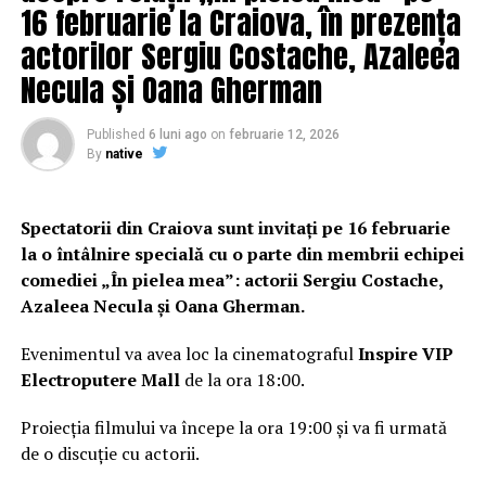
16 februarie la Craiova, în prezența
actorilor Sergiu Costache, Azaleea
Necula și Oana Gherman
Published
6 luni ago
on
februarie 12, 2026
By
native
Spectatorii din Craiova sunt invitați pe 16 februarie
la o întâlnire specială cu o parte din membrii echipei
comediei „În pielea mea”: actorii Sergiu Costache,
Azaleea Necula și Oana Gherman.
Evenimentul va avea loc la cinematograful
Inspire VIP
Electroputere Mall
de la ora 18:00.
Proiecția filmului va începe la ora 19:00 și va fi urmată
de o discuție cu actorii.