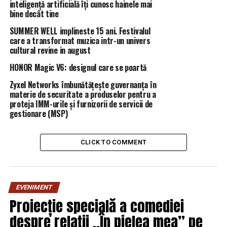
inteligență artificială îți cunosc hainele mai
interpreta într-un alt fel. Din punctul meu de vedere,
bine decât tine
da. Ori schimbă modul de lucru şi renunţă la a se mai
SUMMER WELL implineste 15 ani. Festivalul
consulta doar cu două-trei persoane, multe care nici nu
care a transformat muzica intr-un univers
fac parte din Guvern (…), dacă nu, cred că o retragere ar
cultural revine in august
fi benefică pentru partid, dar mai puţin pentru partid,
HONOR Magic V6: designul care se poartă
cât pentru ţară”, a încheiat primarul PMB, citat de
B1.ro.
Zyxel Networks îmbunătățește guvernanța în
materie de securitate a produselor pentru a
proteja IMM-urile și furnizorii de servicii de
RELATED TOPICS:
PRIMA
gestionare (MSP)
UP NEXT
A doua companie din lume care atinge valoarea de piață
CLICK TO COMMENT
de 1.000 de miliarde de dolari după Apple | DoljAZI
DON'T MISS
Tu poți fi manipulat fără să știi? Fă acest test și vei afla!
| DoljAZI
EVENIMENT
Proiecție specială a comediei
despre relații „În pielea mea” pe