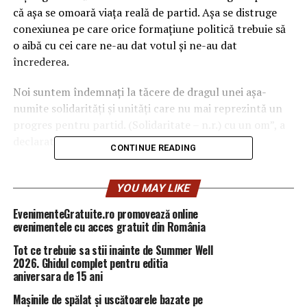
că aşa se omoară viaţa reală de partid. Aşa se distruge
conexiunea pe care orice formaţiune politică trebuie să
o aibă cu cei care ne-au dat votul şi ne-au dat
încrederea.
Noi suntem îndemnaţi la tăcere de dragul unei aşa-
numite solidarităţi şi unităţi care nu mai reprezintă un
progres pentru partid. (Solidaritate – n.r.) cu un om”, a
declarat primarul general al Capitalei, la TVR.
CONTINUE READING
Întrebată dacă în momentul de faţă se sacrifică
interesul României, interesul unui partid, unei guvernări
YOU MAY LIKE
pentru cauza unui om, Firea a răspuns: ”Eu aşa consider.
EvenimenteGratuite.ro promovează online
Dacă greşesc, se va dovedi”.
evenimentele cu acces gratuit din România
Tot ce trebuie sa stii inainte de Summer Well
De asemenea, întrebată dacă Liviu Dragnea ar trebui să
2026. Ghidul complet pentru editia
facă un pas în spate pentru ca PSD să meargă pe o
aniversara de 15 ani
direcţie bună, Firea a precizat: ”Este doar punctul meu
Mașinile de spălat și uscătoarele bazate pe
de vedere, nu m-am consultat cu alţi colegi, a nu se