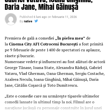
Daria Jane, Mihai Găinușă
Regizorul și scenaristul Paul Decu
, absolvent al
Facultății de Teatru UNATC „I.L.Caragiale” și al
Published
6 luni ago
on
februarie 11, 2026
masteratului în regie de film de la MetFilm School
By
native
Londra, a colaborat la realizarea primului său
lungmetraj cu o echipă de profesioniști din care fac
parte
Adrian Pădurețu (imagine), Bogdan Ivanovici
Premiera de gală a comediei
„În pielea mea”
de
(sunet), Anca Miron (scenografie), Francisca Vass
la
Cinema City AFI Cotroceni București
a fost primită
(costume)
.
pe 9 februarie de peste 1400 de spectatori cu aplauze,
râsete și bucurie.
O comedie actuală și colorată, filmul
„În pielea mea”
Numeroase vedete și influenceri au fost alături de actorii
are premiera națională pe 10 februarie, distribuit de
George Tănase, Ioana State, Alexandra Răduță, Gabriel
T.R.I.B.E. Films.
Vatavu, Vlad Gherman, Oana Gherman, Sergiu Costache,
Azaleea Necula, Ioana Ginghină, Mihai Găinușă, Daria
Mai multe detalii, imagini de la filmări, fragmente din
Jane, Cătălin Coșarcă și Toto Dumitrescu.
film și declarații din partea actorilor sunt disponibile pe
paginile social media ale filmului de
Facebook
,
„Este o comedie care nu urmărește tiparele ultimelor
Instagram
,
TikTok
.
comedii lansate în ultimul timp la noi. Filmul are o
narațiune jucăușă cu personaje construite în jurul unei