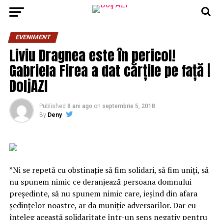
EVENIMENT
Liviu Dragnea este în pericol!
Gabriela Firea a dat cărțile pe față |
DoljAZI
Published
8 ani ago
on
septembrie 5, 2018
By
Deny
”Ni se repetă cu obstinaţie să fim solidari, să fim uniţi, să
nu spunem nimic ce deranjează persoana domnului
preşedinte, să nu spunem nimic care, ieşind din afara
şedinţelor noastre, ar da muniţie adversarilor. Dar eu
înţeleg această solidaritate într-un sens negativ pentru