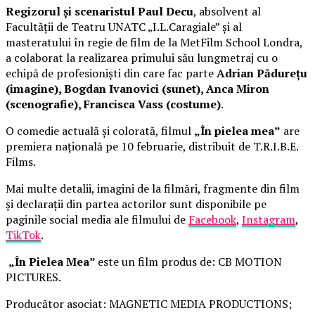
Regizorul și scenaristul Paul Decu
, absolvent al
Facultății de Teatru UNATC „I.L.Caragiale” și al
masteratului în regie de film de la MetFilm School Londra,
a colaborat la realizarea primului său lungmetraj cu o
echipă de profesioniști din care fac parte
Adrian Pădurețu
(imagine), Bogdan Ivanovici (sunet), Anca Miron
(scenografie), Francisca Vass (costume)
.
O comedie actuală și colorată, filmul
„În pielea mea”
are
premiera națională pe 10 februarie, distribuit de T.R.I.B.E.
Films.
Mai multe detalii, imagini de la filmări, fragmente din film
și declarații din partea actorilor sunt disponibile pe
paginile social media ale filmului de
Facebook
,
Instagram
,
TikTok
.
„În Pielea Mea”
este un film produs de: CB MOTION
PICTURES.
Producător asociat: MAGNETIC MEDIA PRODUCTIONS;