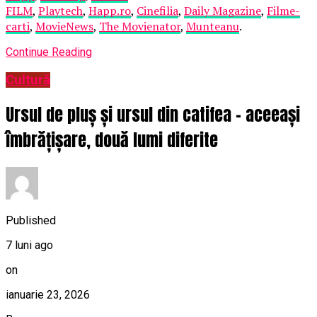
FILM
,
Playtech
,
Happ.ro
,
Cinefilia
,
Daily Magazine
,
Filme-
carti
,
MovieNews
,
The Movienator
,
Munteanu
.
Continue Reading
Cultură
Ursul de pluș și ursul din catifea – aceeași
îmbrățișare, două lumi diferite
Published
7 luni ago
on
ianuarie 23, 2026