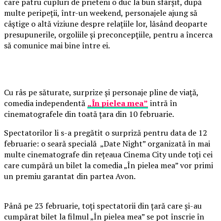
care patru cupluri de prieteni o duc la bun sfârșit, după
multe peripeții, într-un weekend, personajele ajung să
câștige o altă viziune despre relațiile lor, lăsând deoparte
presupunerile, orgoliile și preconcepțiile, pentru a încerca
să comunice mai bine între ei.
Cu râs pe săturate, surprize și personaje pline de viață,
comedia independentă
„În pielea mea”
intră în
cinematografele din toată țara din 10 februarie.
Spectatorilor li s-a pregătit o surpriză pentru data de 12
februarie: o seară specială „Date Night” organizată în mai
multe cinematografe din rețeaua Cinema City unde toți cei
care cumpără un bilet la comedia „În pielea mea” vor primi
un premiu garantat din partea Avon.
Până pe 23 februarie, toți spectatorii din țară care și-au
cumpărat bilet la filmul „În pielea mea” se pot înscrie în