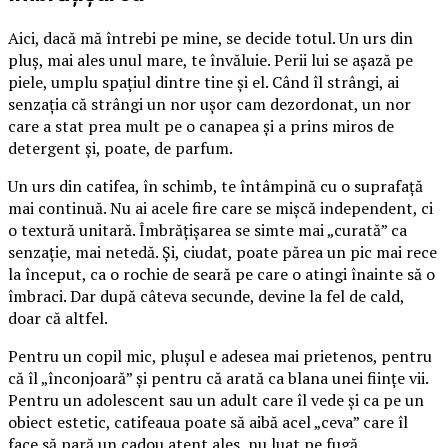
Aici, dacă mă întrebi pe mine, se decide totul. Un urs din
pluș, mai ales unul mare, te învăluie. Perii lui se așază pe
piele, umplu spațiul dintre tine și el. Când îl strângi, ai
senzația că strângi un nor ușor cam dezordonat, un nor
care a stat prea mult pe o canapea și a prins miros de
detergent și, poate, de parfum.
Un urs din catifea, în schimb, te întâmpină cu o suprafață
mai continuă. Nu ai acele fire care se mișcă independent, ci
o textură unitară. Îmbrățișarea se simte mai „curată” ca
senzație, mai netedă. Și, ciudat, poate părea un pic mai rece
la început, ca o rochie de seară pe care o atingi înainte să o
îmbraci. Dar după câteva secunde, devine la fel de cald,
doar că altfel.
Pentru un copil mic, plușul e adesea mai prietenos, pentru
că îl „înconjoară” și pentru că arată ca blana unei ființe vii.
Pentru un adolescent sau un adult care îl vede și ca pe un
obiect estetic, catifeaua poate să aibă acel „ceva” care îl
face să pară un cadou atent ales, nu luat pe fugă.