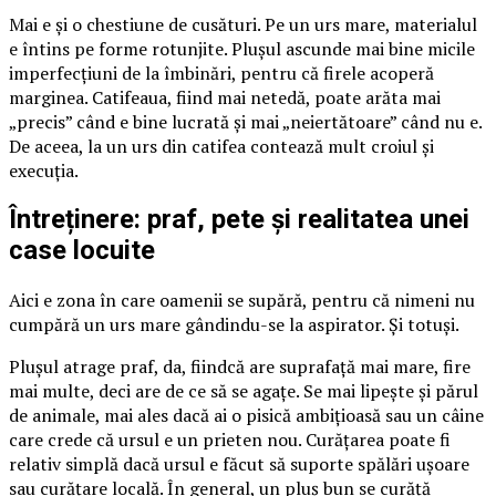
Mai e și o chestiune de cusături. Pe un urs mare, materialul
e întins pe forme rotunjite. Plușul ascunde mai bine micile
imperfecțiuni de la îmbinări, pentru că firele acoperă
marginea. Catifeaua, fiind mai netedă, poate arăta mai
„precis” când e bine lucrată și mai „neiertătoare” când nu e.
De aceea, la un urs din catifea contează mult croiul și
execuția.
Întreținere: praf, pete și realitatea unei
case locuite
Aici e zona în care oamenii se supără, pentru că nimeni nu
cumpără un urs mare gândindu-se la aspirator. Și totuși.
Plușul atrage praf, da, fiindcă are suprafață mai mare, fire
mai multe, deci are de ce să se agațe. Se mai lipește și părul
de animale, mai ales dacă ai o pisică ambițioasă sau un câine
care crede că ursul e un prieten nou. Curățarea poate fi
relativ simplă dacă ursul e făcut să suporte spălări ușoare
sau curățare locală. În general, un pluș bun se curăță