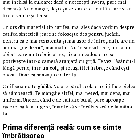
mai închisă la culoare; dacă o netezești invers, pare mai
deschisă. Nu e magie, deși așa se simte, ci felul în care stau
firele scurte și dense.
Un urs din material tip catifea, mai ales dacă vorbim despre
catifea sintetică (care se folosește des pentru jucării,
pentru că e mai rezistentă și mai ușor de întreținut), are un
aer mai „de decor”, mai matur. Nu în sensul rece, nu ca un
obiect care nu trebuie atins, ci ca un cadou care se
potrivește într-o cameră aranjată cu grijă. Te vezi lăsându-l
lângă perne, într-un colț, și totuși îl iei în brațe când ești
obosit. Doar că senzația e diferită.
Catifeaua nu te gâdilă. Nu are părul acela care îți face pielea
să zâmbească. Te mângâie altfel, mai neted, mai dens, mai
uniform. Uneori, când e de calitate bună, pare aproape
răcoroasă la atingere, înainte să se încălzească de la mâna
ta.
Prima diferență reală: cum se simte
îmbrățișarea