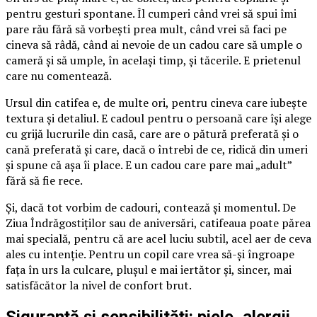
pentru gesturi spontane. Îl cumperi când vrei să spui îmi
pare rău fără să vorbești prea mult, când vrei să faci pe
cineva să râdă, când ai nevoie de un cadou care să umple o
cameră și să umple, în același timp, și tăcerile. E prietenul
care nu comentează.
Ursul din catifea e, de multe ori, pentru cineva care iubește
textura și detaliul. E cadoul pentru o persoană care își alege
cu grijă lucrurile din casă, care are o pătură preferată și o
cană preferată și care, dacă o întrebi de ce, ridică din umeri
și spune că așa îi place. E un cadou care pare mai „adult”
fără să fie rece.
Și, dacă tot vorbim de cadouri, contează și momentul. De
Ziua Îndrăgostiților sau de aniversări, catifeaua poate părea
mai specială, pentru că are acel luciu subtil, acel aer de ceva
ales cu intenție. Pentru un copil care vrea să-și îngroape
fața în urs la culcare, plușul e mai iertător și, sincer, mai
satisfăcător la nivel de confort brut.