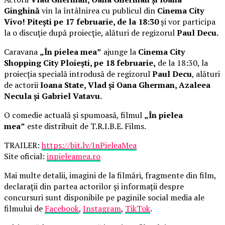
Ginghină
vin la întâlnirea cu publicul din
Cinema City
Vivo! Pitești pe 17 februarie, de la 18:30
și vor participa
la o discuție după proiecție, alături de regizorul
Paul Decu.
Caravana
„În pielea mea”
ajunge la
Cinema City
Shopping City Ploiești, pe 18 februarie,
de la 18:30, la
proiecția specială introdusă de regizorul
Paul Decu
, alături
de actorii
Ioana State, Vlad și Oana Gherman, Azaleea
Necula și Gabriel Vatavu.
O comedie actuală și spumoasă, filmul
„În pielea
mea”
este distribuit de T.R.I.B.E. Films.
TRAILER:
https://bit.ly/InPieleaMea
Site oficial:
inpieleamea.ro
Mai multe detalii, imagini de la filmări, fragmente din film,
declarații din partea actorilor și informații despre
concursuri sunt disponibile pe paginile social media ale
filmului de
Facebook
,
Instagram
,
TikTok
.