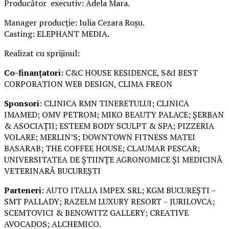
Producător executiv: Adela Mara.
Manager producție: Iulia Cezara Roșu.
Casting: ELEPHANT MEDIA.
Realizat cu sprijinul:
Co-finanțatori:
C&C HOUSE RESIDENCE, S&I BEST
CORPORATION WEB DESIGN, CLIMA FREON
Sponsori
: CLINICA RMN TINERETULUI; CLINICA
IMAMED; OMV PETROM; MIKO BEAUTY PALACE; ȘERBAN
& ASOCIAȚII; ESTEEM BODY SCULPT & SPA; PIZZERIA
VOLARE; MERLIN’S; DOWNTOWN FITNESS MATEI
BASARAB; THE COFFEE HOUSE; CLAUMAR PESCAR;
UNIVERSITATEA DE ȘTIINȚE AGRONOMICE ȘI MEDICINĂ
VETERINARĂ BUCUREȘTI
Parteneri
: AUTO ITALIA IMPEX SRL; KGM BUCUREȘTI –
SMT PALLADY; RAZELM LUXURY RESORT – JURILOVCA;
SCEMTOVICI & BENOWITZ GALLERY; CREATIVE
AVOCADOS; ALCHEMICO.