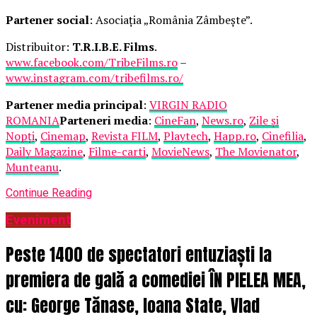
Partener social
: Asociația „România Zâmbește”.
Distribuitor:
T.R.I.B.E. Films
.
www.facebook.com/TribeFilms.ro
–
www.instagram.com/tribefilms.ro/
Partener media principal
:
VIRGIN RADIO
ROMANIA
Parteneri media
:
CineFan
,
News.ro
,
Zile și
Nopți
,
Cinemap
,
Revista FILM
,
Playtech
,
Happ.ro
,
Cinefilia
,
Daily Magazine
,
Filme-carti
,
MovieNews
,
The Movienator
,
Munteanu
.
Continue Reading
Eveniment
Peste 1400 de spectatori entuziaști la
premiera de gală a comediei ÎN PIELEA MEA,
cu: George Tănase, Ioana State, Vlad