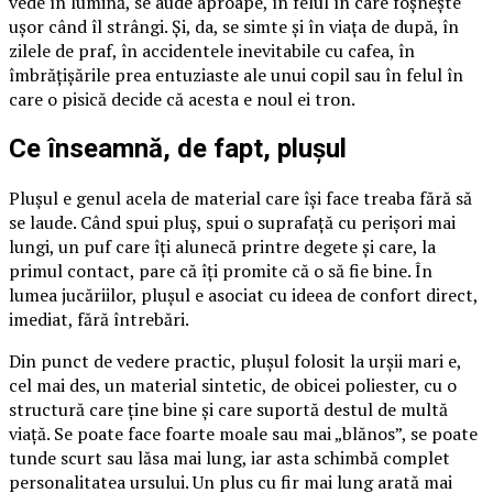
vede în lumină, se aude aproape, în felul în care foșnește
ușor când îl strângi. Și, da, se simte și în viața de după, în
zilele de praf, în accidentele inevitabile cu cafea, în
îmbrățișările prea entuziaste ale unui copil sau în felul în
care o pisică decide că acesta e noul ei tron.
Ce înseamnă, de fapt, plușul
Plușul e genul acela de material care își face treaba fără să
se laude. Când spui pluș, spui o suprafață cu perișori mai
lungi, un puf care îți alunecă printre degete și care, la
primul contact, pare că îți promite că o să fie bine. În
lumea jucăriilor, plușul e asociat cu ideea de confort direct,
imediat, fără întrebări.
Din punct de vedere practic, plușul folosit la urșii mari e,
cel mai des, un material sintetic, de obicei poliester, cu o
structură care ține bine și care suportă destul de multă
viață. Se poate face foarte moale sau mai „blănos”, se poate
tunde scurt sau lăsa mai lung, iar asta schimbă complet
personalitatea ursului. Un plus cu fir mai lung arată mai