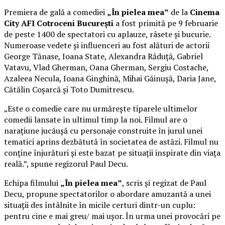
Premiera de gală a comediei
„În pielea mea”
de la
Cinema
City AFI Cotroceni București
a fost primită pe 9 februarie
de peste 1400 de spectatori cu aplauze, râsete și bucurie.
Numeroase vedete și influenceri au fost alături de actorii
George Tănase, Ioana State, Alexandra Răduță, Gabriel
Vatavu, Vlad Gherman, Oana Gherman, Sergiu Costache,
Azaleea Necula, Ioana Ginghină, Mihai Găinușă, Daria Jane,
Cătălin Coșarcă și Toto Dumitrescu.
„Este o comedie care nu urmărește tiparele ultimelor
comedii lansate în ultimul timp la noi. Filmul are o
narațiune jucăușă cu personaje construite în jurul unei
tematici aprins dezbătută în societatea de astăzi. Filmul nu
conține înjurături și este bazat pe situații inspirate din viața
reală.”, spune regizorul Paul Decu.
Echipa filmului
„În pielea mea”
, scris și regizat de Paul
Decu, propune spectatorilor o abordare amuzantă a unei
situații des întâlnite în micile certuri dintr-un cuplu:
pentru cine e mai greu/ mai ușor. În urma unei provocări pe