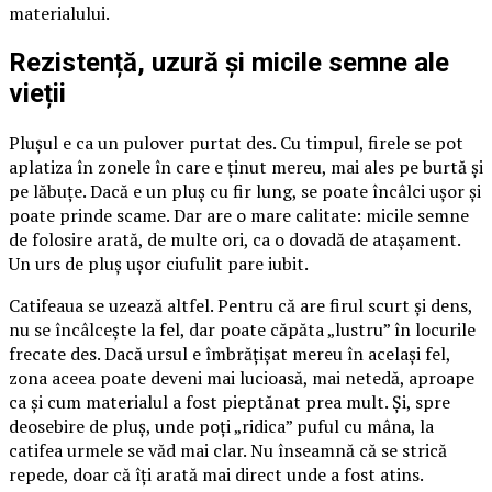
materialului.
Rezistență, uzură și micile semne ale
vieții
Plușul e ca un pulover purtat des. Cu timpul, firele se pot
aplatiza în zonele în care e ținut mereu, mai ales pe burtă și
pe lăbuțe. Dacă e un pluș cu fir lung, se poate încâlci ușor și
poate prinde scame. Dar are o mare calitate: micile semne
de folosire arată, de multe ori, ca o dovadă de atașament.
Un urs de pluș ușor ciufulit pare iubit.
Catifeaua se uzează altfel. Pentru că are firul scurt și dens,
nu se încâlcește la fel, dar poate căpăta „lustru” în locurile
frecate des. Dacă ursul e îmbrățișat mereu în același fel,
zona aceea poate deveni mai lucioasă, mai netedă, aproape
ca și cum materialul a fost pieptănat prea mult. Și, spre
deosebire de pluș, unde poți „ridica” puful cu mâna, la
catifea urmele se văd mai clar. Nu înseamnă că se strică
repede, doar că îți arată mai direct unde a fost atins.