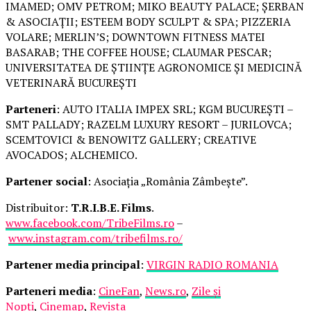
IMAMED; OMV PETROM; MIKO BEAUTY PALACE; ȘERBAN
& ASOCIAȚII; ESTEEM BODY SCULPT & SPA; PIZZERIA
VOLARE; MERLIN’S; DOWNTOWN FITNESS MATEI
BASARAB; THE COFFEE HOUSE; CLAUMAR PESCAR;
UNIVERSITATEA DE ȘTIINȚE AGRONOMICE ȘI MEDICINĂ
VETERINARĂ BUCUREȘTI
Parteneri
: AUTO ITALIA IMPEX SRL; KGM BUCUREȘTI –
SMT PALLADY; RAZELM LUXURY RESORT – JURILOVCA;
SCEMTOVICI & BENOWITZ GALLERY; CREATIVE
AVOCADOS; ALCHEMICO.
Partener social
: Asociația „România Zâmbește”.
Distribuitor:
T.R.I.B.E. Films
.
www.facebook.com/TribeFilms.ro
–
www.instagram.com/tribefilms.ro/
Partener media principal
:
VIRGIN RADIO ROMANIA
Parteneri media
:
CineFan
,
News.ro
,
Zile și
Nopți
,
Cinemap
,
Revista