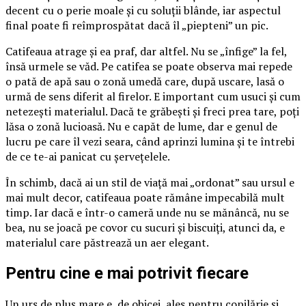
decent cu o perie moale și cu soluții blânde, iar aspectul
final poate fi reîmprospătat dacă îl „piepteni” un pic.
Catifeaua atrage și ea praf, dar altfel. Nu se „înfige” la fel,
însă urmele se văd. Pe catifea se poate observa mai repede
o pată de apă sau o zonă umedă care, după uscare, lasă o
urmă de sens diferit al firelor. E important cum usuci și cum
netezești materialul. Dacă te grăbești și freci prea tare, poți
lăsa o zonă lucioasă. Nu e capăt de lume, dar e genul de
lucru pe care îl vezi seara, când aprinzi lumina și te întrebi
de ce te-ai panicat cu șervețelele.
În schimb, dacă ai un stil de viață mai „ordonat” sau ursul e
mai mult decor, catifeaua poate rămâne impecabilă mult
timp. Iar dacă e într-o cameră unde nu se mănâncă, nu se
bea, nu se joacă pe covor cu sucuri și biscuiți, atunci da, e
materialul care păstrează un aer elegant.
Pentru cine e mai potrivit fiecare
Un urs de pluș mare e, de obicei, ales pentru copilărie și