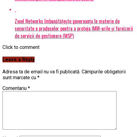
Zyxel Networks îmbunătățește guvernanța în materie de
securitate a produselor pentru a proteja IMM-urile și furnizorii
de servicii de gestionare (MSP)
Click to comment
Leave a Reply
Adresa ta de email nu va fi publicată.
Câmpurile obligatorii
sunt marcate cu
*
Comentariu
*