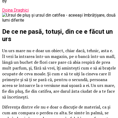
By
Doina Draghici
De ce ne pasă, totuși, din ce e făcut un
urs
Un urs mare nu e doar un obiect, chiar dacă, tehnic, asta e.
Îl vezi la intrarea într-un magazin, pe o bancă într-un mall,
lângă un buchet de flori care pare că abia respiră de prea
mult parfum, și, fără să vrei, îți amintești cum e să ai brațele
ocupate de ceva moale. Și cum e să te uiți la cineva care îl
primește și să ți se pară că, pentru o secundă, persoana
aceea se întoarce la o versiune mai ușoară a ei. Un urs mare,
fie din pluș, fie din catifea, are darul ăsta ciudat de a te face
să încetinești.
Diferența dintre ele nu e doar o discuție de material, ca și
cum am compara o perdea cu alta. Se simte în palmă, se