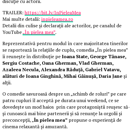
discuție cu actorii.
TRAILER:
https://bit.ly/InPieleaMea
Mai multe detalii:
inpieleamea.ro
Detalii din culise și declarații ale actorilor, pe canalul de
YouTube
„În pielea mea”
.
Reprezentativă pentru modul în care majoritatea tinerilor
se raportează la relațiile de cuplu, comedia „În pielea mea”
îi reunește în distribuție pe
Ioana State, George Tănase,
Sergiu Costache, Oana Gherman, Vlad Gherman,
Azaleea Necula, Alexandra Răduță, Gabriel Vatavu,
alături de Ioana Ginghină, Mihai Găinușă, Daria Jane
și
alții.
O comedie savuroasă despre un „schimb de roluri” pe care
patru cupluri îl acceptă pe durata unui weekend, ce se
dovedește un mod haios prin care protagoniștii reușesc să-
și cunoască mai bine partenerii și să renunțe la orgolii și
preconcepții, „
În pielea mea”
propune o experiență de
cinema relaxantă și amuzantă.