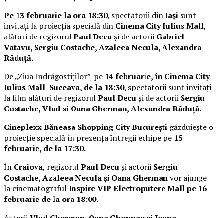
Pe 13 februarie la ora 18:30
, spectatorii din
Iași
sunt
invitați la proiecția specială din
Cinema City Iulius Mall
,
alături de regizorul
Paul Decu
și de actorii
Gabriel
Vatavu, Sergiu Costache, Azaleea Necula, Alexandra
Răduță.
De „Ziua Îndrăgostiților”, pe
14 februarie, în Cinema City
Iulius Mall Suceava, de la 18:30
, spectatorii sunt invitați
la film alături de regizorul
Paul Decu
și de actorii
Sergiu
Costache, Vlad si Oana Gherman, Alexandra Răduță.
Cineplexx Băneasa Shopping City București
găzduiește o
proiecție specială în prezența întregii echipe pe
15
februarie, de la 17:30.
În
Craiova
, regizorul
Paul Decu
și actorii
Sergiu
Costache, Azaleea Necula și Oana Gherman
vor ajunge
la cinematograful
Inspire VIP Electroputere Mall pe 16
februarie de la ora 18:00
.
Actorii
Vlad Gherman, Oana Gherman și Ioana