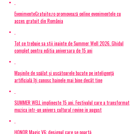
EvenimenteGratuite.ro promovează online evenimentele cu
acces gratuit din România
Tot ce trebuie sa stii inainte de Summer Well 2026. Ghidul
complet pentru editia aniversara de 15 ani
Mașinile de spălat și uscătoarele bazate pe inteligență
artificială îți cunosc hainele mai bine decât tine
SUMMER WELL implineste 15 ani. Festivalul care a transformat
muzica intr-un univers cultural revine in august
HONOR Magic V6: designul care se poartă