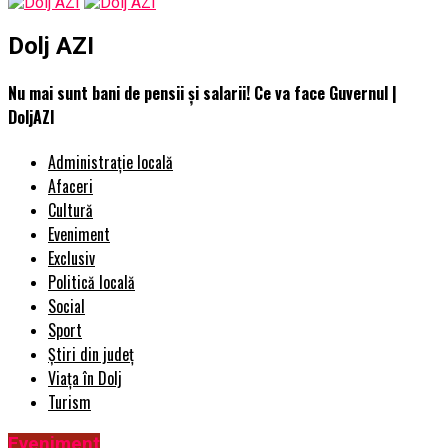
Dolj AZI
Nu mai sunt bani de pensii și salarii! Ce va face Guvernul |
DoljAZI
Administrație locală
Afaceri
Cultură
Eveniment
Exclusiv
Politică locală
Social
Sport
Știri din județ
Viața în Dolj
Turism
Eveniment