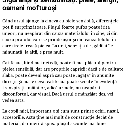
Siguranță și sensibilități: piele, alergii,
oameni mofturoși
Când ursul ajunge la cineva cu piele sensibilă, diferențele
pot fi surprinzătoare. Plușul foarte pufos poate irita
uneori, nu neapărat din cauza materialului în sine, ci din
cauza prafului care se prinde ușor și din cauza felului în
care firele freacă pielea. La unii, senzația de „gâdilat” e
minunată; la alții, e prea mult.
Catifeaua, fiind mai netedă, poate fi mai plăcută pentru
pielea sensibilă, dar are propriile capricii: dacă e de calitate
slabă, poate deveni aspră sau poate „agăța” în anumite
direcții. Și mai e ceva: catifeaua poate scoate în evidență
transpirația mâinilor, adică urmele, nu neapărat
disconfortul, dar vizual. Dacă ursul e mângâiat des, vei
vedea asta.
La copii mici, important e și cum sunt prinse ochii, nasul,
accesoriile. Asta ține mai mult de construcție decât de
material, dar merită spus: plușul ascunde mai bine