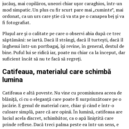
jucăuș, mai copilăros, uneori chiar ușor caraghios, într-un
mod simpatic. Un plus cu fir scurt pare mai „cuminte”, mai
ordonat, ca un urs care știe că va sta pe o canapea bej și va
fi fotografiat.
Plușul are și o calitate pe care o observi abia după ce trec
săptămâni: se iartă. Dacă îl strângi, dacă îl turtești, dacă îl
înghesui într-un portbagaj, își revine, în general, destul de
bine. Puful lui se ridică iar, poate nu chiar ca la început, dar
suficient încât să nu te facă să regreți.
Catifeaua, materialul care schimbă
lumina
Catifeaua e altă poveste. Nu vine cu promisiunea aceea de
blăniță, ci cu o eleganță care poate fi surprinzătoare pe o
jucărie. E genul de material care, chiar și când e într-o
culoare simplă, pare că are opinii. În lumină, catifeaua are
luciul acela discret, schimbător, ca o apă liniștită care
prinde reflexe. Dacă treci palma peste ea într-un sens, e