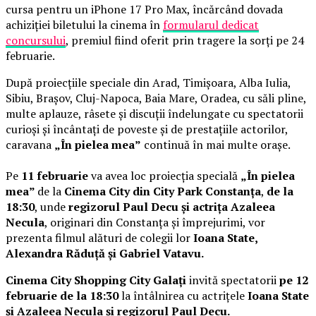
cursa pentru un iPhone 17 Pro Max, încărcând dovada
achiziției biletului la cinema în
formularul dedicat
concursului
, premiul fiind oferit prin tragere la sorți pe 24
februarie.
După proiecțiile speciale din Arad, Timișoara, Alba Iulia,
Sibiu, Brașov, Cluj-Napoca, Baia Mare, Oradea, cu săli pline,
multe aplauze, râsete și discuții îndelungate cu spectatorii
curioși și încântați de poveste și de prestațiile actorilor,
caravana
„În pielea mea”
continuă în mai multe orașe.
Pe
11 februarie
va avea loc proiecția specială
„În pielea
mea”
de la
Cinema City din City Park Constanța
,
de la
18:30
, unde
regizorul Paul Decu și actrița Azaleea
Necula
, originari din Constanța și împrejurimi, vor
prezenta filmul alături de colegii lor
Ioana State,
Alexandra Răduță și Gabriel Vatavu.
Cinema City Shopping City Galați
invită spectatorii
pe 12
februarie de la 18:30
la întâlnirea cu actrițele
Ioana State
și Azaleea Necula și regizorul Paul Decu.