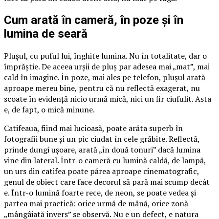
Cum arată în cameră, în poze și în
lumina de seară
Plușul, cu puful lui, înghite lumina. Nu în totalitate, dar o
împrăștie. De aceea urșii de pluș par adesea mai „mat”, mai
cald în imagine. În poze, mai ales pe telefon, plușul arată
aproape mereu bine, pentru că nu reflectă exagerat, nu
scoate în evidență nicio urmă mică, nici un fir ciufulit. Asta
e, de fapt, o mică minune.
Catifeaua, fiind mai lucioasă, poate arăta superb în
fotografii bune și un pic ciudat în cele grăbite. Reflectă,
prinde dungi ușoare, arată „în două tonuri” dacă lumina
vine din lateral. Într-o cameră cu lumină caldă, de lampă,
un urs din catifea poate părea aproape cinematografic,
genul de obiect care face decorul să pară mai scump decât
e. Într-o lumină foarte rece, de neon, se poate vedea și
partea mai practică: orice urmă de mână, orice zonă
„mângâiată invers” se observă. Nu e un defect, e natura