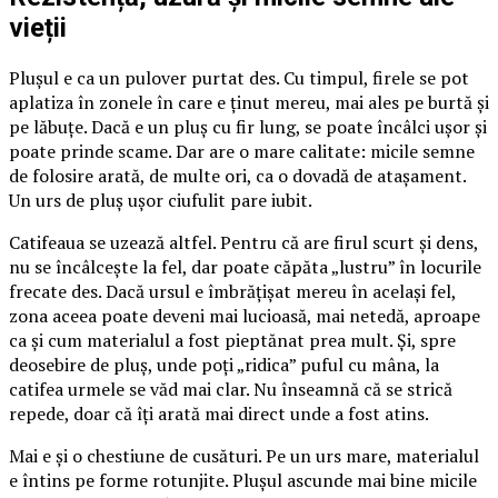
vieții
Plușul e ca un pulover purtat des. Cu timpul, firele se pot
aplatiza în zonele în care e ținut mereu, mai ales pe burtă și
pe lăbuțe. Dacă e un pluș cu fir lung, se poate încâlci ușor și
poate prinde scame. Dar are o mare calitate: micile semne
de folosire arată, de multe ori, ca o dovadă de atașament.
Un urs de pluș ușor ciufulit pare iubit.
Catifeaua se uzează altfel. Pentru că are firul scurt și dens,
nu se încâlcește la fel, dar poate căpăta „lustru” în locurile
frecate des. Dacă ursul e îmbrățișat mereu în același fel,
zona aceea poate deveni mai lucioasă, mai netedă, aproape
ca și cum materialul a fost pieptănat prea mult. Și, spre
deosebire de pluș, unde poți „ridica” puful cu mâna, la
catifea urmele se văd mai clar. Nu înseamnă că se strică
repede, doar că îți arată mai direct unde a fost atins.
Mai e și o chestiune de cusături. Pe un urs mare, materialul
e întins pe forme rotunjite. Plușul ascunde mai bine micile