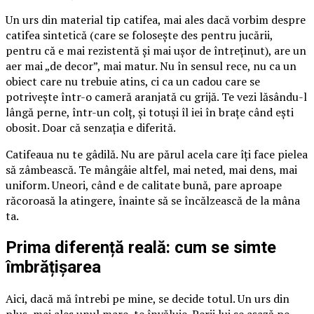
Un urs din material tip catifea, mai ales dacă vorbim despre
catifea sintetică (care se folosește des pentru jucării,
pentru că e mai rezistentă și mai ușor de întreținut), are un
aer mai „de decor”, mai matur. Nu în sensul rece, nu ca un
obiect care nu trebuie atins, ci ca un cadou care se
potrivește într-o cameră aranjată cu grijă. Te vezi lăsându-l
lângă perne, într-un colț, și totuși îl iei în brațe când ești
obosit. Doar că senzația e diferită.
Catifeaua nu te gâdilă. Nu are părul acela care îți face pielea
să zâmbească. Te mângâie altfel, mai neted, mai dens, mai
uniform. Uneori, când e de calitate bună, pare aproape
răcoroasă la atingere, înainte să se încălzească de la mâna
ta.
Prima diferență reală: cum se simte
îmbrățișarea
Aici, dacă mă întrebi pe mine, se decide totul. Un urs din
pluș, mai ales unul mare, te învăluie. Perii lui se așază pe