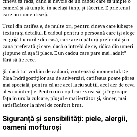
cineva să râdă, când ai nevoie de un cadou care să umple o
cameră și să umple, în același timp, și tăcerile. E prietenul
care nu comentează.
Ursul din catifea e, de multe ori, pentru cineva care iubește
textura și detaliul. E cadoul pentru o persoană care își alege
cu grijă lucrurile din casă, care are o pătură preferată și o
cană preferată și care, dacă o întrebi de ce, ridică din umeri
și spune că așa îi place. E un cadou care pare mai „adult”
fără să fie rece.
Și, dacă tot vorbim de cadouri, contează și momentul. De
Ziua Îndrăgostiților sau de aniversări, catifeaua poate părea
mai specială, pentru că are acel luciu subtil, acel aer de ceva
ales cu intenție. Pentru un copil care vrea să-și îngroape
fața în urs la culcare, plușul e mai iertător și, sincer, mai
satisfăcător la nivel de confort brut.
Siguranță și sensibilități: piele, alergii,
oameni mofturoși