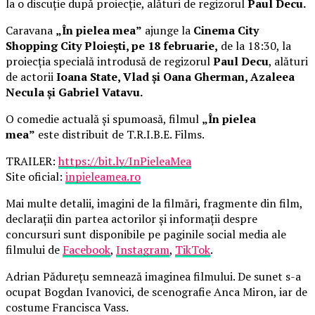
la o discuție după proiecție, alături de regizorul
Paul Decu.
Caravana
„În pielea mea”
ajunge la
Cinema City
Shopping City Ploiești, pe 18 februarie,
de la 18:30, la
proiecția specială introdusă de regizorul
Paul Decu
, alături
de actorii
Ioana State, Vlad și Oana Gherman, Azaleea
Necula și Gabriel Vatavu.
O comedie actuală și spumoasă, filmul
„În pielea
mea”
este distribuit de T.R.I.B.E. Films.
TRAILER:
https://bit.ly/InPieleaMea
Site oficial:
inpieleamea.ro
Mai multe detalii, imagini de la filmări, fragmente din film,
declarații din partea actorilor și informații despre
concursuri sunt disponibile pe paginile social media ale
filmului de
Facebook
,
Instagram
,
TikTok
.
Adrian Pădurețu semnează imaginea filmului. De sunet s-a
ocupat Bogdan Ivanovici, de scenografie Anca Miron, iar de
costume Francisca Vass.