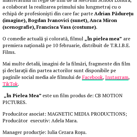
a colaborat la realizarea primului său lungmetraj cu o
echipă de profesioniști din care fac parte
Adrian Pădurețu
(imagine), Bogdan Ivanovici (sunet), Anca Miron
(scenografie), Francisca Vass (costume)
.
O comedie actuală și colorată, filmul
„În pielea mea”
are
premiera națională pe 10 februarie, distribuit de T.R.I.B.E.
Films.
Mai multe detalii, imagini de la filmări, fragmente din film
și declarații din partea actorilor sunt disponibile pe
paginile social media ale filmului de
Facebook
,
Instagram
,
TikTok
.
„În Pielea Mea”
este un film produs de: CB MOTION
PICTURES.
Producător asociat: MAGNETIC MEDIA PRODUCTIONS;
Producător executiv: Adela Mara.
Manager producție: Iulia Cezara Roșu.