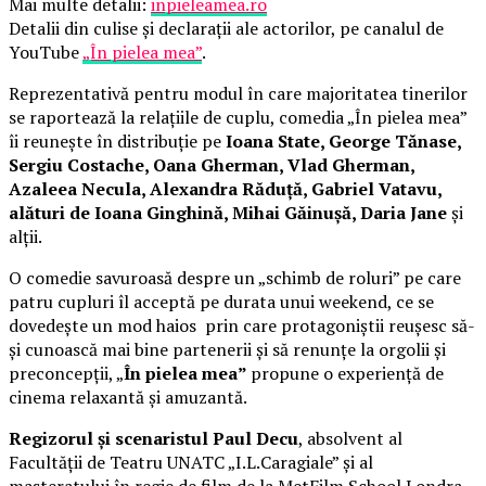
Mai multe detalii:
inpieleamea.ro
Detalii din culise și declarații ale actorilor, pe canalul de
YouTube
„În pielea mea”
.
Reprezentativă pentru modul în care majoritatea tinerilor
se raportează la relațiile de cuplu, comedia „În pielea mea”
îi reunește în distribuție pe
Ioana State, George Tănase,
Sergiu Costache, Oana Gherman, Vlad Gherman,
Azaleea Necula, Alexandra Răduță, Gabriel Vatavu,
alături de Ioana Ginghină, Mihai Găinușă, Daria Jane
și
alții.
O comedie savuroasă despre un „schimb de roluri” pe care
patru cupluri îl acceptă pe durata unui weekend, ce se
dovedește un mod haios prin care protagoniștii reușesc să-
și cunoască mai bine partenerii și să renunțe la orgolii și
preconcepții, „
În pielea mea”
propune o experiență de
cinema relaxantă și amuzantă.
Regizorul și scenaristul Paul Decu
, absolvent al
Facultății de Teatru UNATC „I.L.Caragiale” și al
masteratului în regie de film de la MetFilm School Londra,