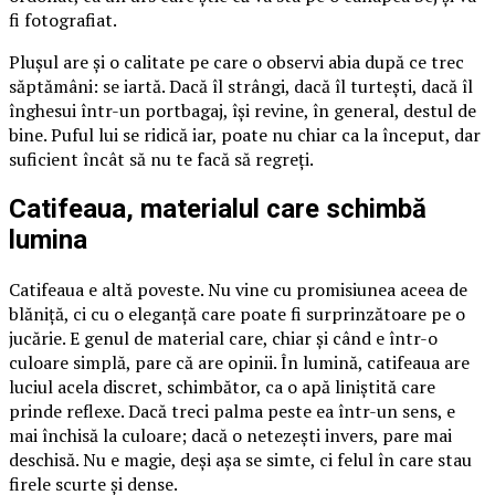
fi fotografiat.
Plușul are și o calitate pe care o observi abia după ce trec
săptămâni: se iartă. Dacă îl strângi, dacă îl turtești, dacă îl
înghesui într-un portbagaj, își revine, în general, destul de
bine. Puful lui se ridică iar, poate nu chiar ca la început, dar
suficient încât să nu te facă să regreți.
Catifeaua, materialul care schimbă
lumina
Catifeaua e altă poveste. Nu vine cu promisiunea aceea de
blăniță, ci cu o eleganță care poate fi surprinzătoare pe o
jucărie. E genul de material care, chiar și când e într-o
culoare simplă, pare că are opinii. În lumină, catifeaua are
luciul acela discret, schimbător, ca o apă liniștită care
prinde reflexe. Dacă treci palma peste ea într-un sens, e
mai închisă la culoare; dacă o netezești invers, pare mai
deschisă. Nu e magie, deși așa se simte, ci felul în care stau
firele scurte și dense.