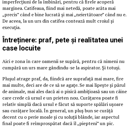
imperfecțiuni de la îmbinări, pentru că firele acoperă
marginea. Catifeaua, fiind mai netedă, poate arăta mai
„precis” când e bine lucrată și mai „neiertătoare” când nu e.
De aceea, la un urs din catifea contează mult croiul și
execuția.
Întreținere: praf, pete și realitatea unei
case locuite
Aici e zona în care oamenii se supără, pentru că nimeni nu
cumpără un urs mare gândindu-se la aspirator. Și totuși.
Plușul atrage praf, da, fiindcă are suprafață mai mare, fire
mai multe, deci are de ce să se agațe. Se mai lipește și părul
de animale, mai ales dacă ai o pisică ambițioasă sau un câine
care crede că ursul e un prieten nou. Curățarea poate fi
relativ simplă dacă ursul e făcut să suporte spălări ușoare
sau curățare locală. În general, un pluș bun se curăță
decent cu o perie moale și cu soluții blânde, iar aspectul
final poate fi reîmprospătat dacă îl „piepteni” un pic.