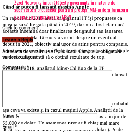
Zyxel Networks îmbunătățește guvernanța în materie de
Când ar putea fi lansată maşina Apple
securitate a produselor pentru a proteja IMM-urile și furnizorii
de servicii de gestionare (MSP)
Un raport din 2015 arată că gigantul IT îşi propusese ca
maşina sa să fie gata până în 2019, dar nu a fost clar dacă
Click to comment
aceasta însemna doar finalizarea designului sau lansarea
propriu-zisă. Mai târziu s-a vorbit despre un eventual
Leave a Reply
debut în 2021, obiectiv mai uşor de atins pentru companie.
Construirea unei maşini de la zero nu este uşoară, iar Apple
Adresa ta de email nu va fi publicată.
Câmpurile obligatorii
va dori cu siguranţă să o obţină rezultate de top.
sunt marcate cu
*
Comentariu
*
În august 2018, analistul Ming-Chi Kuo de la TF
International Securities a sugerat că Apple Car va fi lansat
cândva în intervalul 2023-2025.
Cât va costa Apple Car?
Toţi ştim despre aşa zisul „Apple Tax”, nu? Ei bine, probabil
aşa ceva va exista şi în cazul maşinii Apple. Analiştii de la
Jefferies&co estimau, în 2015, că maşina va costa in jur de
Nume
*
55.000 de dolari. Un asemenea preţ ar fi chiar mai mare
Email
*
decât cel al Tesla Modelul 3 (cca. 35.000 de dolari). Pe de