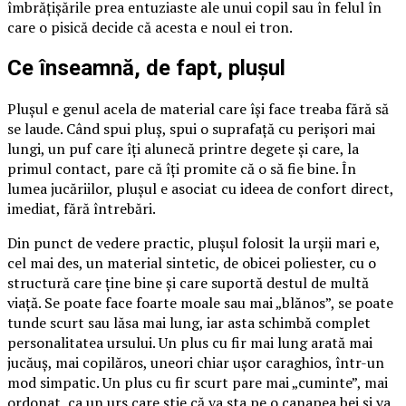
îmbrățișările prea entuziaste ale unui copil sau în felul în
care o pisică decide că acesta e noul ei tron.
Ce înseamnă, de fapt, plușul
Plușul e genul acela de material care își face treaba fără să
se laude. Când spui pluș, spui o suprafață cu perișori mai
lungi, un puf care îți alunecă printre degete și care, la
primul contact, pare că îți promite că o să fie bine. În
lumea jucăriilor, plușul e asociat cu ideea de confort direct,
imediat, fără întrebări.
Din punct de vedere practic, plușul folosit la urșii mari e,
cel mai des, un material sintetic, de obicei poliester, cu o
structură care ține bine și care suportă destul de multă
viață. Se poate face foarte moale sau mai „blănos”, se poate
tunde scurt sau lăsa mai lung, iar asta schimbă complet
personalitatea ursului. Un plus cu fir mai lung arată mai
jucăuș, mai copilăros, uneori chiar ușor caraghios, într-un
mod simpatic. Un plus cu fir scurt pare mai „cuminte”, mai
ordonat, ca un urs care știe că va sta pe o canapea bej și va