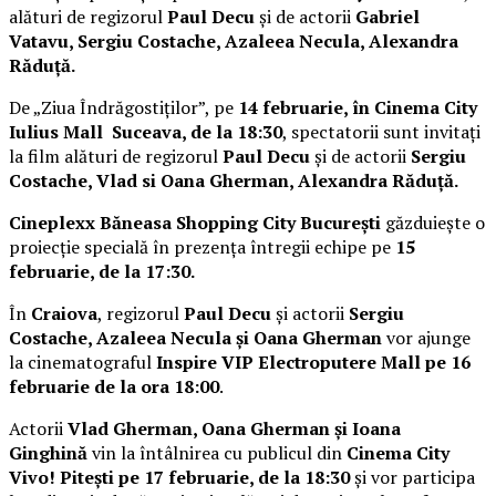
alături de regizorul
Paul Decu
și de actorii
Gabriel
Vatavu, Sergiu Costache, Azaleea Necula, Alexandra
Răduță.
De „Ziua Îndrăgostiților”, pe
14 februarie, în Cinema City
Iulius Mall Suceava, de la 18:30
, spectatorii sunt invitați
la film alături de regizorul
Paul Decu
și de actorii
Sergiu
Costache, Vlad si Oana Gherman, Alexandra Răduță.
Cineplexx Băneasa Shopping City București
găzduiește o
proiecție specială în prezența întregii echipe pe
15
februarie, de la 17:30.
În
Craiova
, regizorul
Paul Decu
și actorii
Sergiu
Costache, Azaleea Necula și Oana Gherman
vor ajunge
la cinematograful
Inspire VIP Electroputere Mall pe 16
februarie de la ora 18:00
.
Actorii
Vlad Gherman, Oana Gherman și Ioana
Ginghină
vin la întâlnirea cu publicul din
Cinema City
Vivo! Pitești pe 17 februarie, de la 18:30
și vor participa