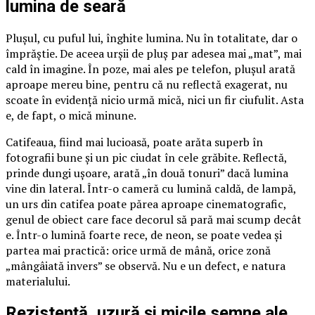
lumina de seară
Plușul, cu puful lui, înghite lumina. Nu în totalitate, dar o
împrăștie. De aceea urșii de pluș par adesea mai „mat”, mai
cald în imagine. În poze, mai ales pe telefon, plușul arată
aproape mereu bine, pentru că nu reflectă exagerat, nu
scoate în evidență nicio urmă mică, nici un fir ciufulit. Asta
e, de fapt, o mică minune.
Catifeaua, fiind mai lucioasă, poate arăta superb în
fotografii bune și un pic ciudat în cele grăbite. Reflectă,
prinde dungi ușoare, arată „în două tonuri” dacă lumina
vine din lateral. Într-o cameră cu lumină caldă, de lampă,
un urs din catifea poate părea aproape cinematografic,
genul de obiect care face decorul să pară mai scump decât
e. Într-o lumină foarte rece, de neon, se poate vedea și
partea mai practică: orice urmă de mână, orice zonă
„mângâiată invers” se observă. Nu e un defect, e natura
materialului.
Rezistență, uzură și micile semne ale