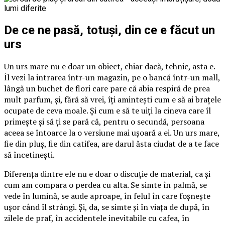
De ce ne pasă, totuși, din ce e făcut un
urs
Un urs mare nu e doar un obiect, chiar dacă, tehnic, asta e.
Îl vezi la intrarea într-un magazin, pe o bancă într-un mall,
lângă un buchet de flori care pare că abia respiră de prea
mult parfum, și, fără să vrei, îți amintești cum e să ai brațele
ocupate de ceva moale. Și cum e să te uiți la cineva care îl
primește și să ți se pară că, pentru o secundă, persoana
aceea se întoarce la o versiune mai ușoară a ei. Un urs mare,
fie din pluș, fie din catifea, are darul ăsta ciudat de a te face
să încetinești.
Diferența dintre ele nu e doar o discuție de material, ca și
cum am compara o perdea cu alta. Se simte în palmă, se
vede în lumină, se aude aproape, în felul în care foșnește
ușor când îl strângi. Și, da, se simte și în viața de după, în
zilele de praf, în accidentele inevitabile cu cafea, în