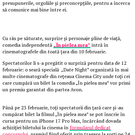
presupunerile, orgoliile și preconcepțiile, pentru a încerca
să comunice mai bine între ei.
Cu râs pe săturate, surprize și personaje pline de viață,
comedia independentă
„În pielea mea”
intră în
cinematografele din toată țara din 10 februarie.
Spectatorilor li s-a pregătit o surpriză pentru data de 12
februarie: o seară specială „Date Night” organizată în mai
multe cinematografe din rețeaua Cinema City unde toți cei
care cumpără un bilet la comedia „În pielea mea” vor primi
un premiu garantat din partea Avon.
Până pe 23 februarie, toți spectatorii din țară care și-au
cumpărat bilet la filmul „În pielea mea” se pot înscrie în
cursa pentru un iPhone 17 Pro Max, încărcând dovada
achiziției biletului la cinema în
formularul dedicat
concursului
, premiul fiind oferit prin tragere la sorți pe 24