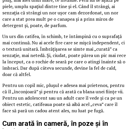
piele, umplu spațiul dintre tine și el. Când îl strângi, ai
senzația că strângi un nor ușor cam dezordonat, un nor
care a stat prea mult pe o canapea și a prins miros de
detergent și, poate, de parfum.
Un urs din catifea, în schimb, te întâmpină cu o suprafață
mai continuă. Nu ai acele fire care se mișcă independent, ci
o textură unitară. Îmbrățișarea se simte mai „curată” ca
senzație, mai netedă. Și, ciudat, poate părea un pic mai rece
la început, ca o rochie de seară pe care o atingi înainte să o
îmbraci. Dar după câteva secunde, devine la fel de cald,
doar că altfel.
Pentru un copil mic, plușul e adesea mai prietenos, pentru
că îl „înconjoară” și pentru că arată ca blana unei ființe vii.
Pentru un adolescent sau un adult care îl vede și ca pe un
obiect estetic, catifeaua poate să aibă acel „ceva” care îl
face să pară un cadou atent ales, nu luat pe fugă.
Cum arată în cameră, în poze și în