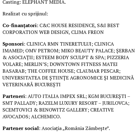
Casting: ELEPHANT MEDIA.
Realizat cu sprijinul:
Co-finanțatori:
C&C HOUSE RESIDENCE, S&I BEST
CORPORATION WEB DESIGN, CLIMA FREON
Sponsori
: CLINICA RMN TINERETULUI; CLINICA
IMAMED; OMV PETROM; MIKO BEAUTY PALACE; ȘERBAN
& ASOCIAȚII; ESTEEM BODY SCULPT & SPA; PIZZERIA
VOLARE; MERLIN’S; DOWNTOWN FITNESS MATEI
BASARAB; THE COFFEE HOUSE; CLAUMAR PESCAR;
UNIVERSITATEA DE ȘTIINȚE AGRONOMICE ȘI MEDICINĂ
VETERINARĂ BUCUREȘTI
Parteneri
: AUTO ITALIA IMPEX SRL; KGM BUCUREȘTI –
SMT PALLADY; RAZELM LUXURY RESORT – JURILOVCA;
SCEMTOVICI & BENOWITZ GALLERY; CREATIVE
AVOCADOS; ALCHEMICO.
Partener social
: Asociația „România Zâmbește”.