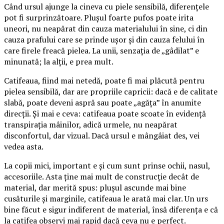
Când ursul ajunge la cineva cu piele sensibilă, diferențele
pot fi surprinzătoare. Plușul foarte pufos poate irita
uneori, nu neapărat din cauza materialului în sine, ci din
cauza prafului care se prinde ușor și din cauza felului în
care firele freacă pielea. La unii, senzația de „gâdilat” e
minunată; la alții, e prea mult.
Catifeaua, fiind mai netedă, poate fi mai plăcută pentru
pielea sensibilă, dar are propriile capricii: dacă e de calitate
slabă, poate deveni aspră sau poate „agăța” în anumite
direcții. Și mai e ceva: catifeaua poate scoate în evidență
transpirația mâinilor, adică urmele, nu neapărat
disconfortul, dar vizual. Dacă ursul e mângâiat des, vei
vedea asta.
La copii mici, important e și cum sunt prinse ochii, nasul,
accesoriile. Asta ține mai mult de construcție decât de
material, dar merită spus: plușul ascunde mai bine
cusăturile și marginile, catifeaua le arată mai clar. Un urs
bine făcut e sigur indiferent de material, însă diferența e că
la catifea observi mai rapid dacă ceva nu e perfect.