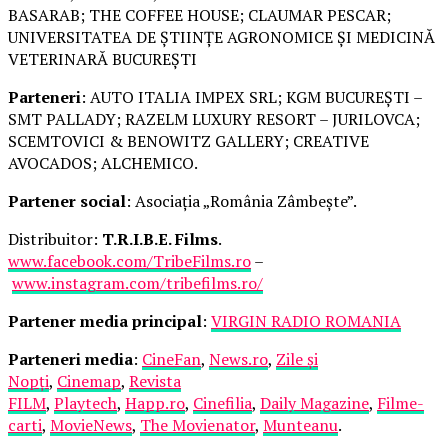
BASARAB; THE COFFEE HOUSE; CLAUMAR PESCAR;
UNIVERSITATEA DE ȘTIINȚE AGRONOMICE ȘI MEDICINĂ
VETERINARĂ BUCUREȘTI
Parteneri
: AUTO ITALIA IMPEX SRL; KGM BUCUREȘTI –
SMT PALLADY; RAZELM LUXURY RESORT – JURILOVCA;
SCEMTOVICI & BENOWITZ GALLERY; CREATIVE
AVOCADOS; ALCHEMICO.
Partener social
: Asociația „România Zâmbește”.
Distribuitor:
T.R.I.B.E. Films
.
www.facebook.com/TribeFilms.ro
–
www.instagram.com/tribefilms.ro/
Partener media principal
:
VIRGIN RADIO ROMANIA
Parteneri media
:
CineFan
,
News.ro
,
Zile și
Nopți
,
Cinemap
,
Revista
FILM
,
Playtech
,
Happ.ro
,
Cinefilia
,
Daily Magazine
,
Filme-
carti
,
MovieNews
,
The Movienator
,
Munteanu
.