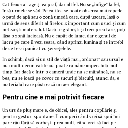
Catifeaua atrage și ea praf, dar altfel. Nu se „înfige” la fel,
însă urmele se văd. Pe catifea se poate observa mai repede
o pată de apă sau o zonă umedă care, după uscare, lasă o
urmă de sens diferit al firelor. E important cum usuci și cum
netezești materialul. Dacă te grăbești și freci prea tare, poți
lăsa o zonă lucioasă. Nu e capăt de lume, dar e genul de
lucru pe care îl vezi seara, când aprinzi lumina și te întrebi
de ce te-ai panicat cu șervețelele.
În schimb, dacă ai un stil de viață mai „ordonat” sau ursul e
mai mult decor, catifeaua poate rămâne impecabilă mult
timp. Iar dacă e într-o cameră unde nu se mănâncă, nu se
bea, nu se joacă pe covor cu sucuri și biscuiți, atunci da, e
materialul care păstrează un aer elegant.
Pentru cine e mai potrivit fiecare
Un urs de pluș mare e, de obicei, ales pentru copilărie și
pentru gesturi spontane. Îl cumperi când vrei să spui îmi
pare rău fără să vorbești prea mult, când vrei să faci pe