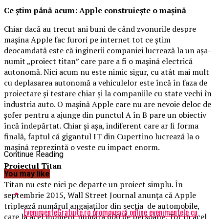
Ce ştim până acum: Apple construieşte o maşină
Chiar dacă au trecut ani buni de când zvonurile despre
maşina Apple fac furori pe internet tot ce ştim
deocamdată este că inginerii companiei lucrează la un aşa-
numit „proiect titan” care pare a fi o maşină electrică
autonomă.
Nici acum nu este nimic sigur, cu atât mai mult
cu deplasarea autonomă a vehiculelor este încă în faza de
proiectare şi testare chiar şi la companiile cu state vechi în
industria auto. O maşină Apple care nu are nevoie deloc de
şofer pentru a ajunge din punctul A în B pare un obiectiv
încă îndepărtat. Chiar şi aşa, indiferent care ar fi forma
finală, faptul că gigantul IT din Cupertino lucrează la o
maşină reprezintă o veste cu impact enorm.
Continue Reading
Proiectul Titan
You may like
Titan nu este nici pe departe un proiect simplu. În
septembrie 2015, Wall Street Journal anunţa că Apple
triplează numărul angajaţilor din secţia de automobile,
EvenimenteGratuite.ro promovează online evenimentele cu
care la acel moment număra 600 de persoane. Tot în acel