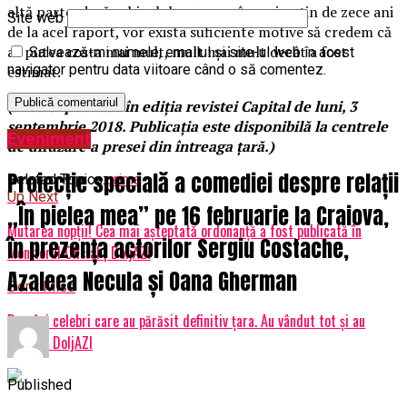
altă parte, dacă vehiculul nu apare în mai puţin de zece ani
Site web
de la acel raport, vor exista suficiente motive să credem că
ar putea costa mai mult, mult mai mult decât a fost
Salvează-mi numele, emailul și site-ul web în acest
navigator pentru data viitoare când o să comentez.
estimat.
(Articol publicat în ediţia revistei Capital de luni, 3
septembrie 2018. Publicaţia este disponibilă la centrele
Eveniment
de difuzare a presei din întreaga ţară.)
Proiecție specială a comediei despre relații
Related Topics:
prima
Up Next
„În pielea mea” pe 16 februarie la Craiova,
Mutarea nopții! Cea mai așteptată ordonanță a fost publicată în
în prezența actorilor Sergiu Costache,
Monitorul Oficial | DoljAZI
Azaleea Necula și Oana Gherman
Don't Miss
Români celebri care au părăsit definitiv țara. Au vândut tot și au
plecat | DoljAZI
Published