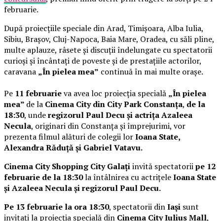
februarie.
După proiecțiile speciale din Arad, Timișoara, Alba Iulia,
Sibiu, Brașov, Cluj-Napoca, Baia Mare, Oradea, cu săli pline,
multe aplauze, râsete și discuții îndelungate cu spectatorii
curioși și încântați de poveste și de prestațiile actorilor,
caravana
„În pielea mea”
continuă în mai multe orașe.
Pe
11 februarie
va avea loc proiecția specială
„În pielea
mea”
de la
Cinema City din City Park Constanța
,
de la
18:30
, unde
regizorul Paul Decu și actrița Azaleea
Necula
, originari din Constanța și împrejurimi, vor
prezenta filmul alături de colegii lor
Ioana State,
Alexandra Răduță și Gabriel Vatavu.
Cinema City Shopping City Galați
invită spectatorii
pe 12
februarie de la 18:30
la întâlnirea cu actrițele
Ioana State
și Azaleea Necula și regizorul Paul Decu.
Pe 13 februarie la ora 18:30
, spectatorii din
Iași
sunt
invitați la proiecția specială din
Cinema City Iulius Mall
,