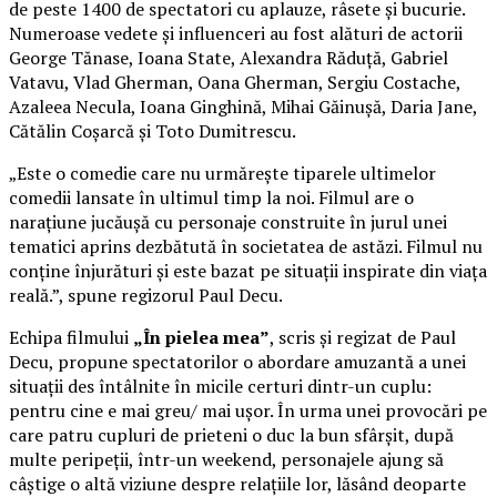
de peste 1400 de spectatori cu aplauze, râsete și bucurie.
Numeroase vedete și influenceri au fost alături de actorii
George Tănase, Ioana State, Alexandra Răduță, Gabriel
Vatavu, Vlad Gherman, Oana Gherman, Sergiu Costache,
Azaleea Necula, Ioana Ginghină, Mihai Găinușă, Daria Jane,
Cătălin Coșarcă și Toto Dumitrescu.
„Este o comedie care nu urmărește tiparele ultimelor
comedii lansate în ultimul timp la noi. Filmul are o
narațiune jucăușă cu personaje construite în jurul unei
tematici aprins dezbătută în societatea de astăzi. Filmul nu
conține înjurături și este bazat pe situații inspirate din viața
reală.”, spune regizorul Paul Decu.
Echipa filmului
„În pielea mea”
, scris și regizat de Paul
Decu, propune spectatorilor o abordare amuzantă a unei
situații des întâlnite în micile certuri dintr-un cuplu:
pentru cine e mai greu/ mai ușor. În urma unei provocări pe
care patru cupluri de prieteni o duc la bun sfârșit, după
multe peripeții, într-un weekend, personajele ajung să
câștige o altă viziune despre relațiile lor, lăsând deoparte