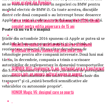
acces gratuit din România
an se vorbea că firma a fost în negocieri cu BMW pentru
modelul electric de BMW i3. Cu toate acestea, discuţiile
dintre cele două companii s-au întrerupt brusc deoarece
Apple nu a vrut să cedeze controlul asupra software-ului.
Tot ce trebuie sa stii inainte de Summer Well 2026. Ghidul
complet pentru editia aniversara de 15 ani
Poate că nu va fi o maşină
Știrile din octombrie 2016 spuneau că Apple ar putea să se
abată de la lansarea propriei maşini şi, în schimb, să
Mașinile de spălat și uscătoarele bazate pe inteligență
reorienteze proiectul Titan către dezvoltarea de
artificială îți cunosc hainele mai bine decât tine
tehnologie pentru alte companii interesate. Două luni mai
târziu, în decembrie, compania a trimis o scrisoare
autorităţilor de reglementare în domeniul transporturilor
SUMMER WELL implineste 15 ani. Festivalul care a transformat
din S.U.A. spunând că Apple este „încântată de potenţialul
muzica intr-un univers cultural revine in august
sistemelor automatizate din multe domenii, inclusiv din
transport” şi că „există beneficii semnificative ale
vehiculelor cu autonomie proprie”.
HONOR Magic V6: designul care se poartă