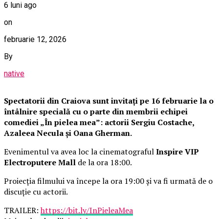
6 luni ago
on
februarie 12, 2026
By
native
Spectatorii din Craiova sunt invitați pe 16 februarie la o
întâlnire specială cu o parte din membrii echipei
comediei „În pielea mea”: actorii Sergiu Costache,
Azaleea Necula și Oana Gherman.
Evenimentul va avea loc la cinematograful
Inspire VIP
Electroputere Mall
de la ora 18:00.
Proiecția filmului va începe la ora 19:00 și va fi urmată de o
discuție cu actorii.
TRAILER:
https://bit.ly/InPieleaMea