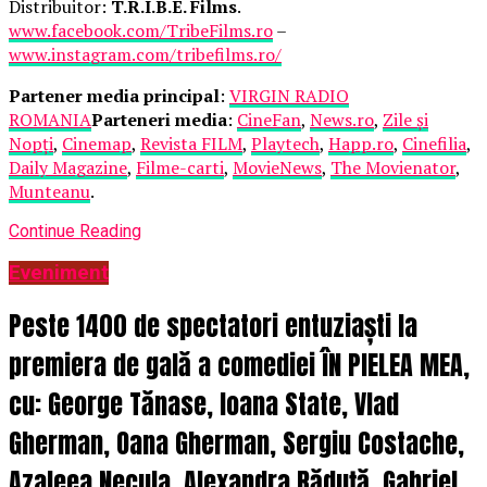
Distribuitor:
T.R.I.B.E. Films
.
www.facebook.com/TribeFilms.ro
–
www.instagram.com/tribefilms.ro/
Partener media principal
:
VIRGIN RADIO
ROMANIA
Parteneri media
:
CineFan
,
News.ro
,
Zile și
Nopți
,
Cinemap
,
Revista FILM
,
Playtech
,
Happ.ro
,
Cinefilia
,
Daily Magazine
,
Filme-carti
,
MovieNews
,
The Movienator
,
Munteanu
.
Continue Reading
Eveniment
Peste 1400 de spectatori entuziaști la
premiera de gală a comediei ÎN PIELEA MEA,
cu: George Tănase, Ioana State, Vlad
Gherman, Oana Gherman, Sergiu Costache,
Azaleea Necula, Alexandra Răduță, Gabriel