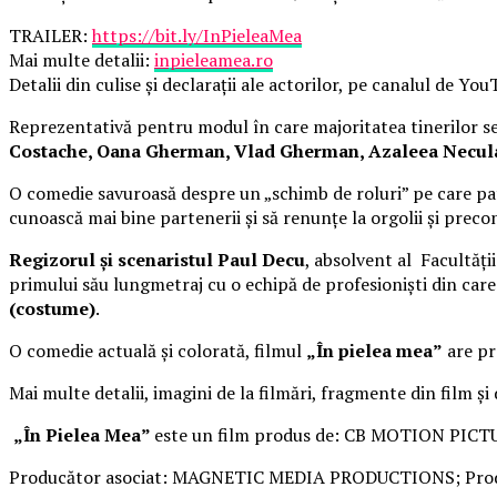
TRAILER:
https://bit.ly/InPieleaMea
Mai multe detalii:
inpieleamea.ro
Detalii din culise și declarații ale actorilor, pe canalul de Yo
Reprezentativă pentru modul în care majoritatea tinerilor se 
Costache, Oana Gherman, Vlad Gherman, Azaleea Necula, 
O comedie savuroasă despre un „schimb de roluri” pe care pat
cunoască mai bine partenerii și să renunțe la orgolii și precon
Regizorul și scenaristul Paul Decu
, absolvent al Facultăți
primului său lungmetraj cu o echipă de profesioniști din car
(costume)
.
O comedie actuală și colorată, filmul
„În pielea mea”
are pre
Mai multe detalii, imagini de la filmări, fragmente din film și
„În Pielea Mea”
este un film produs de: CB MOTION PICT
Producător asociat: MAGNETIC MEDIA PRODUCTIONS; Produ