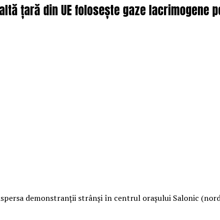
altă țară din UE folosește gaze lacrimogene pe
ispersa demonstranţii strânşi în centrul oraşului Salonic (nor