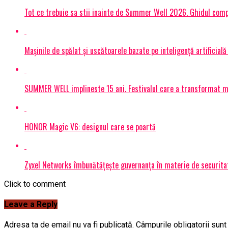
Tot ce trebuie sa stii inainte de Summer Well 2026. Ghidul compl
Mașinile de spălat și uscătoarele bazate pe inteligență artificială
SUMMER WELL implineste 15 ani. Festivalul care a transformat muz
HONOR Magic V6: designul care se poartă
Zyxel Networks îmbunătățește guvernanța în materie de securitate
Click to comment
Leave a Reply
Adresa ta de email nu va fi publicată.
Câmpurile obligatorii sun