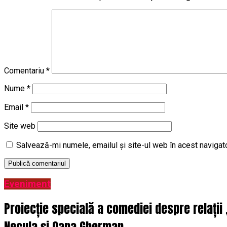
Comentariu
*
Nume
*
Email
*
Site web
Salvează-mi numele, emailul și site-ul web în acest navigat
Eveniment
Proiecție specială a comediei despre relații
Necula și Oana Gherman