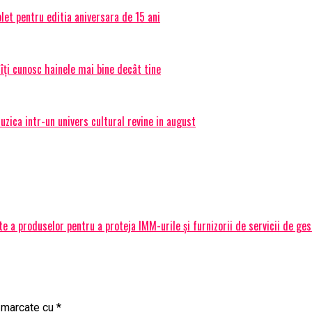
et pentru editia aniversara de 15 ani
 îți cunosc hainele mai bine decât tine
ica intr-un univers cultural revine in august
 a produselor pentru a proteja IMM-urile și furnizorii de servicii de ge
t marcate cu
*