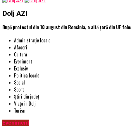
Dolj AZI
După protestul din 10 august din România, o altă țară din UE fol
Administrație locală
Afaceri
Cultură
Eveniment
Exclusiv
Politică locală
Social
Sport
Știri din județ
Viața în Dolj
Turism
Eveniment