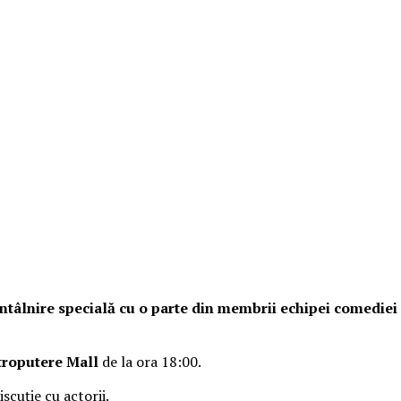
o întâlnire specială cu o parte din membrii echipei comedie
troputere Mall
de la ora 18:00.
iscuție cu actorii.