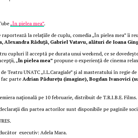
uTube
„În pielea mea”
.
raportează la relațiile de cuplu, comedia „În pielea mea” îi re
Alexandra Răduță, Gabriel Vatavu, alături de Ioana Ging
ru cupluri îl acceptă pe durata unui weekend, ce se dovedește
cepții, „
În pielea mea”
propune o experiență de cinema rela
i de Teatru UNATC „I.L.Caragiale” și al masteratului în regie de
e fac parte
Adrian Pădurețu (imagine), Bogdan Ivanovici (su
miera națională pe 10 februarie, distribuit de T.R.I.B.E. Films.
 declarații din partea actorilor sunt disponibile pe paginile soc
URES.
cător executiv: Adela Mara.