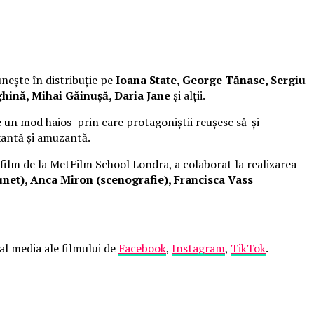
unește în distribuție pe
Ioana State, George Tănase, Sergiu
hină, Mihai Găinușă, Daria Jane
și alții.
 un mod haios prin care protagoniștii reușesc să-și
xantă și amuzantă.
 film de la MetFilm School Londra, a colaborat la realizarea
net), Anca Miron (scenografie), Francisca Vass
ial media ale filmului de
Facebook
,
Instagram
,
TikTok
.