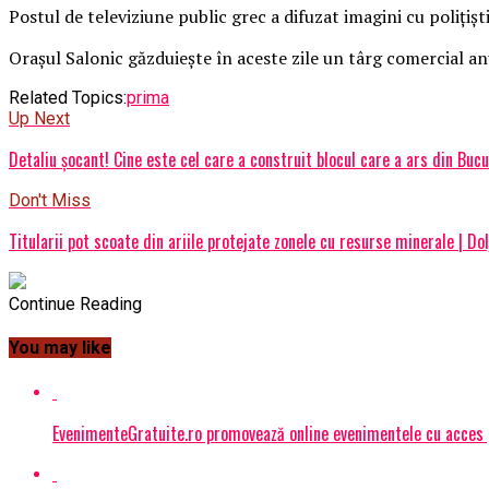
Postul de televiziune public grec a difuzat imagini cu poliţiş
Oraşul Salonic găzduieşte în aceste zile un târg comercial an
Related Topics:
prima
Up Next
Detaliu șocant! Cine este cel care a construit blocul care a ars din Bucu
Don't Miss
Titularii pot scoate din ariile protejate zonele cu resurse minerale | Do
Continue Reading
You may like
EvenimenteGratuite.ro promovează online evenimentele cu acces