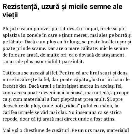
Rezistență, uzură și micile semne ale
vieții
Plușul e ca un pulover purtat des. Cu timpul, firele se pot
aplatiza în zonele în care e ținut mereu, mai ales pe burtă și
pe lăbuțe. Dacă e un pluș cu fir lung, se poate încâlci ușor și
poate prinde scame. Dar are o mare calitate: micile semne
de folosire arată, de multe ori, ca o dovadă de atașament.
Un urs de pluș ușor ciufulit pare iubit.
Catifeaua se uzează altfel. Pentru că are firul scurt și dens,
nu se încâlcește la fel, dar poate căpăta „lustru” în locurile
frecate des. Dacă ursul e îmbrățișat mereu în același fel,
zona aceea poate deveni mai lucioasă, mai netedă, aproape
ca și cum materialul a fost pieptănat prea mult. Și, spre
deosebire de pluș, unde poți „ridica” puful cu mâna, la
catifea urmele se văd mai clar. Nu înseamnă că se strică
repede, doar că îți arată mai direct unde a fost atins.
Mai e și o chestiune de cusături. Pe un urs mare, materialul