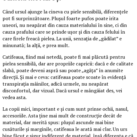
Când ursul ajunge la cineva cu piele sensibilă, diferențele
pot fi surprinzătoare. Plușul foarte pufos poate irita
uneori, nu neapărat din cauza materialului în sine, ci din
cauza prafului care se prinde ușor și din cauza felului în
care firele freacă pielea. La unii, senzația de „gâdilat” e
minunată; la alții, e prea mult.
Catifeaua, fiind mai netedă, poate fi mai plăcută pentru
pielea sensibilă, dar are propriile capricii: dacă e de calitate
slabă, poate deveni aspră sau poate „agăța” în anumite
direcții. Și mai e ceva: catifeaua poate scoate în evidență
transpirația mâinilor, adică urmele, nu neapărat
disconfortul, dar vizual. Dacă ursul e mângâiat des, vei
vedea asta.
La copii mici, important e și cum sunt prinse ochii, nasul,
accesoriile. Asta ține mai mult de construcție decât de
material, dar merită spus: plușul ascunde mai bine
cusăturile și marginile, catifeaua le arată mai clar. Un urs
bine făcut e sigur indiferent de material, însă diferența e că