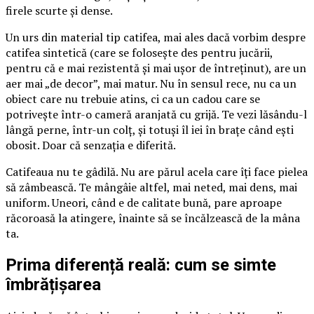
firele scurte și dense.
Un urs din material tip catifea, mai ales dacă vorbim despre
catifea sintetică (care se folosește des pentru jucării,
pentru că e mai rezistentă și mai ușor de întreținut), are un
aer mai „de decor”, mai matur. Nu în sensul rece, nu ca un
obiect care nu trebuie atins, ci ca un cadou care se
potrivește într-o cameră aranjată cu grijă. Te vezi lăsându-l
lângă perne, într-un colț, și totuși îl iei în brațe când ești
obosit. Doar că senzația e diferită.
Catifeaua nu te gâdilă. Nu are părul acela care îți face pielea
să zâmbească. Te mângâie altfel, mai neted, mai dens, mai
uniform. Uneori, când e de calitate bună, pare aproape
răcoroasă la atingere, înainte să se încălzească de la mâna
ta.
Prima diferență reală: cum se simte
îmbrățișarea