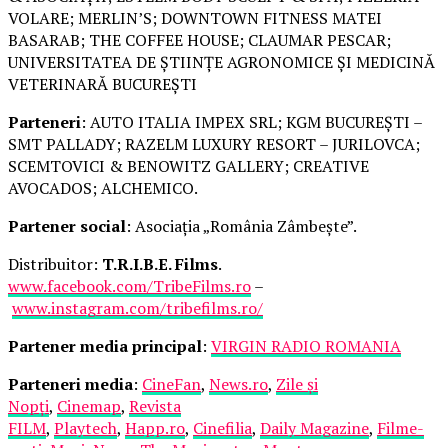
VOLARE; MERLIN’S; DOWNTOWN FITNESS MATEI
BASARAB; THE COFFEE HOUSE; CLAUMAR PESCAR;
UNIVERSITATEA DE ȘTIINȚE AGRONOMICE ȘI MEDICINĂ
VETERINARĂ BUCUREȘTI
Parteneri
: AUTO ITALIA IMPEX SRL; KGM BUCUREȘTI –
SMT PALLADY; RAZELM LUXURY RESORT – JURILOVCA;
SCEMTOVICI & BENOWITZ GALLERY; CREATIVE
AVOCADOS; ALCHEMICO.
Partener social
: Asociația „România Zâmbește”.
Distribuitor:
T.R.I.B.E. Films
.
www.facebook.com/TribeFilms.ro
–
www.instagram.com/tribefilms.ro/
Partener media principal
:
VIRGIN RADIO ROMANIA
Parteneri media
:
CineFan
,
News.ro
,
Zile și
Nopți
,
Cinemap
,
Revista
FILM
,
Playtech
,
Happ.ro
,
Cinefilia
,
Daily Magazine
,
Filme-