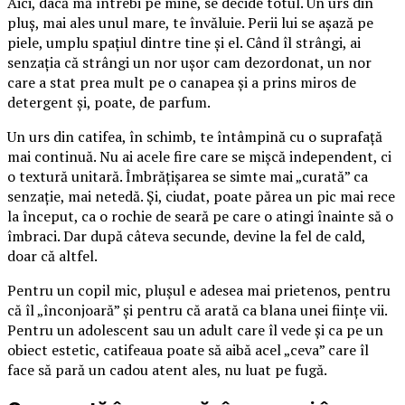
Aici, dacă mă întrebi pe mine, se decide totul. Un urs din
pluș, mai ales unul mare, te învăluie. Perii lui se așază pe
piele, umplu spațiul dintre tine și el. Când îl strângi, ai
senzația că strângi un nor ușor cam dezordonat, un nor
care a stat prea mult pe o canapea și a prins miros de
detergent și, poate, de parfum.
Un urs din catifea, în schimb, te întâmpină cu o suprafață
mai continuă. Nu ai acele fire care se mișcă independent, ci
o textură unitară. Îmbrățișarea se simte mai „curată” ca
senzație, mai netedă. Și, ciudat, poate părea un pic mai rece
la început, ca o rochie de seară pe care o atingi înainte să o
îmbraci. Dar după câteva secunde, devine la fel de cald,
doar că altfel.
Pentru un copil mic, plușul e adesea mai prietenos, pentru
că îl „înconjoară” și pentru că arată ca blana unei ființe vii.
Pentru un adolescent sau un adult care îl vede și ca pe un
obiect estetic, catifeaua poate să aibă acel „ceva” care îl
face să pară un cadou atent ales, nu luat pe fugă.