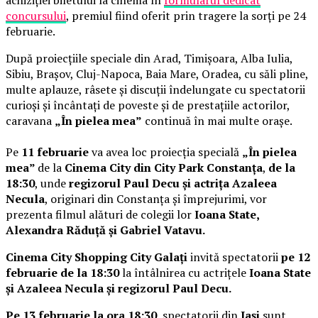
achiziției biletului la cinema în
formularul dedicat
concursului
, premiul fiind oferit prin tragere la sorți pe 24
februarie.
După proiecțiile speciale din Arad, Timișoara, Alba Iulia,
Sibiu, Brașov, Cluj-Napoca, Baia Mare, Oradea, cu săli pline,
multe aplauze, râsete și discuții îndelungate cu spectatorii
curioși și încântați de poveste și de prestațiile actorilor,
caravana
„În pielea mea”
continuă în mai multe orașe.
Pe
11 februarie
va avea loc proiecția specială
„În pielea
mea”
de la
Cinema City din City Park Constanța
,
de la
18:30
, unde
regizorul Paul Decu și actrița Azaleea
Necula
, originari din Constanța și împrejurimi, vor
prezenta filmul alături de colegii lor
Ioana State,
Alexandra Răduță și Gabriel Vatavu.
Cinema City Shopping City Galați
invită spectatorii
pe 12
februarie de la 18:30
la întâlnirea cu actrițele
Ioana State
și Azaleea Necula și regizorul Paul Decu.
Pe 13 februarie la ora 18:30
, spectatorii din
Iași
sunt