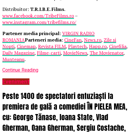
Distribuitor:
T.R.I.B.E. Films
.
www.facebook.com/TribeFilms.ro
–
www.instagram.com/tribefilms.ro/
Partener media principal
:
VIRGIN RADIO
ROMANIA
Parteneri media
:
CineFan
,
News.ro
,
Zile și
Nopți
,
Cinemap
,
Revista FILM
,
Playtech
,
Happ.ro
,
Cinefilia
,
Daily Magazine
,
Filme-carti
,
MovieNews
,
The Movienator
,
Munteanu
.
Continue Reading
Eveniment
Peste 1400 de spectatori entuziaști la
premiera de gală a comediei ÎN PIELEA MEA,
cu: George Tănase, Ioana State, Vlad
Gherman, Oana Gherman, Sergiu Costache,