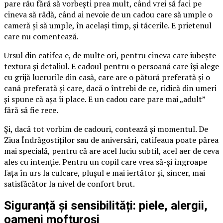
pare rău fără să vorbești prea mult, când vrei să faci pe
cineva să râdă, când ai nevoie de un cadou care să umple o
cameră și să umple, în același timp, și tăcerile. E prietenul
care nu comentează.
Ursul din catifea e, de multe ori, pentru cineva care iubește
textura și detaliul. E cadoul pentru o persoană care își alege
cu grijă lucrurile din casă, care are o pătură preferată și o
cană preferată și care, dacă o întrebi de ce, ridică din umeri
și spune că așa îi place. E un cadou care pare mai „adult”
fără să fie rece.
Și, dacă tot vorbim de cadouri, contează și momentul. De
Ziua Îndrăgostiților sau de aniversări, catifeaua poate părea
mai specială, pentru că are acel luciu subtil, acel aer de ceva
ales cu intenție. Pentru un copil care vrea să-și îngroape
fața în urs la culcare, plușul e mai iertător și, sincer, mai
satisfăcător la nivel de confort brut.
Siguranță și sensibilități: piele, alergii,
oameni mofturoși