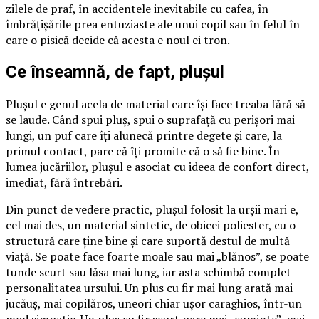
zilele de praf, în accidentele inevitabile cu cafea, în
îmbrățișările prea entuziaste ale unui copil sau în felul în
care o pisică decide că acesta e noul ei tron.
Ce înseamnă, de fapt, plușul
Plușul e genul acela de material care își face treaba fără să
se laude. Când spui pluș, spui o suprafață cu perișori mai
lungi, un puf care îți alunecă printre degete și care, la
primul contact, pare că îți promite că o să fie bine. În
lumea jucăriilor, plușul e asociat cu ideea de confort direct,
imediat, fără întrebări.
Din punct de vedere practic, plușul folosit la urșii mari e,
cel mai des, un material sintetic, de obicei poliester, cu o
structură care ține bine și care suportă destul de multă
viață. Se poate face foarte moale sau mai „blănos”, se poate
tunde scurt sau lăsa mai lung, iar asta schimbă complet
personalitatea ursului. Un plus cu fir mai lung arată mai
jucăuș, mai copilăros, uneori chiar ușor caraghios, într-un
mod simpatic. Un plus cu fir scurt pare mai „cuminte”, mai