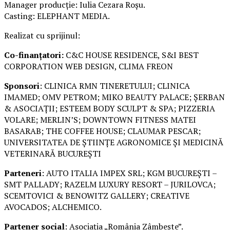
Manager producție: Iulia Cezara Roșu.
Casting: ELEPHANT MEDIA.
Realizat cu sprijinul:
Co-finanțatori:
C&C HOUSE RESIDENCE, S&I BEST
CORPORATION WEB DESIGN, CLIMA FREON
Sponsori
: CLINICA RMN TINERETULUI; CLINICA
IMAMED; OMV PETROM; MIKO BEAUTY PALACE; ȘERBAN
& ASOCIAȚII; ESTEEM BODY SCULPT & SPA; PIZZERIA
VOLARE; MERLIN’S; DOWNTOWN FITNESS MATEI
BASARAB; THE COFFEE HOUSE; CLAUMAR PESCAR;
UNIVERSITATEA DE ȘTIINȚE AGRONOMICE ȘI MEDICINĂ
VETERINARĂ BUCUREȘTI
Parteneri
: AUTO ITALIA IMPEX SRL; KGM BUCUREȘTI –
SMT PALLADY; RAZELM LUXURY RESORT – JURILOVCA;
SCEMTOVICI & BENOWITZ GALLERY; CREATIVE
AVOCADOS; ALCHEMICO.
Partener social
: Asociația „România Zâmbește”.