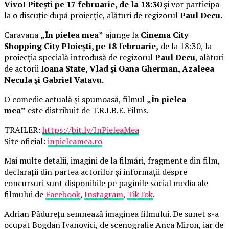
Vivo! Pitești pe 17 februarie, de la 18:30
și vor participa
la o discuție după proiecție, alături de regizorul
Paul Decu.
Caravana
„În pielea mea”
ajunge la
Cinema City
Shopping City Ploiești, pe 18 februarie,
de la 18:30, la
proiecția specială introdusă de regizorul
Paul Decu
, alături
de actorii
Ioana State, Vlad și Oana Gherman, Azaleea
Necula și Gabriel Vatavu.
O comedie actuală și spumoasă, filmul
„În pielea
mea”
este distribuit de T.R.I.B.E. Films.
TRAILER:
https://bit.ly/InPieleaMea
Site oficial:
inpieleamea.ro
Mai multe detalii, imagini de la filmări, fragmente din film,
declarații din partea actorilor și informații despre
concursuri sunt disponibile pe paginile social media ale
filmului de
Facebook
,
Instagram
,
TikTok
.
Adrian Pădurețu semnează imaginea filmului. De sunet s-a
ocupat Bogdan Ivanovici, de scenografie Anca Miron, iar de