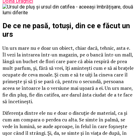
Doina Draghici
De ce ne pasă, totuși, din ce e făcut un
urs
Un urs mare nu e doar un obiect, chiar dacă, tehnic, asta e.
Îl vezi la intrarea într-un magazin, pe o bancă într-un mall,
lângă un buchet de flori care pare că abia respiră de prea
mult parfum, și, fără să vrei, îți amintești cum e să ai brațele
ocupate de ceva moale. Și cum e să te uiți la cineva care îl
primește și să ți se pară că, pentru o secundă, persoana
aceea se întoarce la o versiune mai ușoară a ei. Un urs mare,
fie din pluș, fie din catifea, are darul ăsta ciudat de a te face
să încetinești.
Diferența dintre ele nu e doar o discuție de material, ca și
cum am compara o perdea cu alta. Se simte în palmă, se
vede în lumină, se aude aproape, în felul în care foșnește
ușor când îl strângi. Și, da, se simte și în viața de după, în