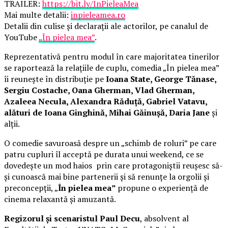
TRAILER:
https://bit.ly/InPieleaMea
Mai multe detalii:
inpieleamea.ro
Detalii din culise și declarații ale actorilor, pe canalul de
YouTube
„În pielea mea”
.
Reprezentativă pentru modul în care majoritatea tinerilor
se raportează la relațiile de cuplu, comedia „În pielea mea”
îi reunește în distribuție pe
Ioana State, George Tănase,
Sergiu Costache, Oana Gherman, Vlad Gherman,
Azaleea Necula, Alexandra Răduță, Gabriel Vatavu,
alături de Ioana Ginghină, Mihai Găinușă, Daria Jane
și
alții.
O comedie savuroasă despre un „schimb de roluri” pe care
patru cupluri îl acceptă pe durata unui weekend, ce se
dovedește un mod haios prin care protagoniștii reușesc să-
și cunoască mai bine partenerii și să renunțe la orgolii și
preconcepții, „
În pielea mea”
propune o experiență de
cinema relaxantă și amuzantă.
Regizorul și scenaristul Paul Decu
, absolvent al