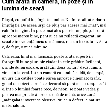
Cum arată în cameră, în poze și în
lumina de seară
Plușul, cu puful lui, înghite lumina. Nu în totalitate, dar o
împrăștie. De aceea urșii de pluș par adesea mai „mat”, mai
cald în imagine. În poze, mai ales pe telefon, plușul arată
aproape mereu bine, pentru că nu reflectă exagerat, nu
scoate în evidență nicio urmă mică, nici un fir ciufulit. Asta
e, de fapt, o mică minune.
Catifeaua, fiind mai lucioasă, poate arăta superb în
fotografii bune și un pic ciudat în cele grăbite. Reflectă,
prinde dungi ușoare, arată „în două tonuri” dacă lumina
vine din lateral. Într-o cameră cu lumină caldă, de lampă,
un urs din catifea poate părea aproape cinematografic,
genul de obiect care face decorul să pară mai scump decât
e. Într-o lumină foarte rece, de neon, se poate vedea și
partea mai practică: orice urmă de mână, orice zonă
„mângâiată invers” se observă. Nu e un defect, e natura
materialului.