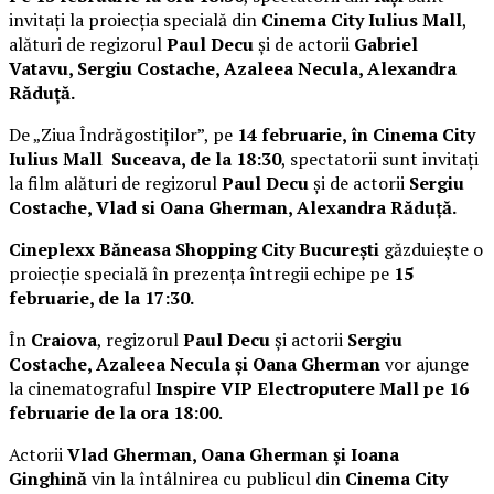
invitați la proiecția specială din
Cinema City Iulius Mall
,
alături de regizorul
Paul Decu
și de actorii
Gabriel
Vatavu, Sergiu Costache, Azaleea Necula, Alexandra
Răduță.
De „Ziua Îndrăgostiților”, pe
14 februarie, în Cinema City
Iulius Mall Suceava, de la 18:30
, spectatorii sunt invitați
la film alături de regizorul
Paul Decu
și de actorii
Sergiu
Costache, Vlad si Oana Gherman, Alexandra Răduță.
Cineplexx Băneasa Shopping City București
găzduiește o
proiecție specială în prezența întregii echipe pe
15
februarie, de la 17:30.
În
Craiova
, regizorul
Paul Decu
și actorii
Sergiu
Costache, Azaleea Necula și Oana Gherman
vor ajunge
la cinematograful
Inspire VIP Electroputere Mall pe 16
februarie de la ora 18:00
.
Actorii
Vlad Gherman, Oana Gherman și Ioana
Ginghină
vin la întâlnirea cu publicul din
Cinema City