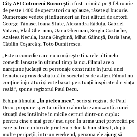
City AFI Cotroceni București
a fost primită pe 9 februarie
de peste 1400 de spectatori cu aplauze, râsete și bucurie.
Numeroase vedete și influenceri au fost alături de actorii
George Tănase, Ioana State, Alexandra Răduță, Gabriel
Vatavu, Vlad Gherman, Oana Gherman, Sergiu Costache,
Azaleea Necula, Ioana Ginghină, Mihai Găinușă, Daria Jane,
Cătălin Coșarcă și Toto Dumitrescu.
„Este o comedie care nu urmărește tiparele ultimelor
comedii lansate în ultimul timp la noi. Filmul are o
narațiune jucăușă cu personaje construite în jurul unei
tematici aprins dezbătută în societatea de astăzi. Filmul nu
conține înjurături și este bazat pe situații inspirate din viața
reală.”, spune regizorul Paul Decu.
Echipa filmului
„În pielea mea”
, scris și regizat de Paul
Decu, propune spectatorilor o abordare amuzantă a unei
situații des întâlnite în micile certuri dintr-un cuplu:
pentru cine e mai greu/ mai ușor. În urma unei provocări pe
care patru cupluri de prieteni o duc la bun sfârșit, după
multe peripeții, într-un weekend, personajele ajung să