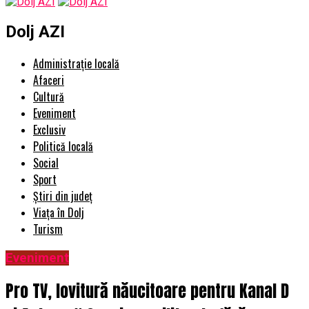
Dolj AZI
Administrație locală
Afaceri
Cultură
Eveniment
Exclusiv
Politică locală
Social
Sport
Știri din județ
Viața în Dolj
Turism
Eveniment
Pro TV, lovitură năucitoare pentru Kanal D