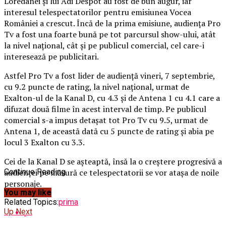
Loredanei şi lui Adi Despot au fost de bun augur, iar
interesul telespectatorilor pentru emisiunea Vocea
României a crescut. Încă de la prima emisiune, audienţa Pro
Tv a fost una foarte bună pe tot parcursul show-ului, atât
la nivel naţional, cât şi pe publicul comercial, cel care-i
interesează pe publicitari.
Astfel Pro Tv a fost lider de audienţă vineri, 7 septembrie,
cu 9.2 puncte de rating, la nivel naţional, urmat de
Exalton-ul de la Kanal D, cu 4.3 şi de Antena 1 cu 4.1 care a
difuzat două filme în acest interval de timp.
Pe publicul
comercial s-a impus detaşat tot Pro Tv cu 9.5, urmat de
Antena 1, de această dată cu 5 puncte de rating şi abia pe
locul 3 Exalton cu 3.3.
Cei de la Kanal D se aşteaptă, însă la o creştere progresivă a
audienţei pe măsură ce telespectatorii se vor ataşa de noile
Continue Reading
personaje.
You may like
Related Topics:
prima
Up Next