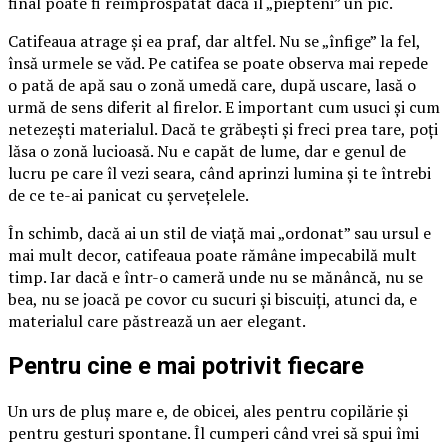
final poate fi reîmprospătat dacă îl „piepteni” un pic.
Catifeaua atrage și ea praf, dar altfel. Nu se „înfige” la fel,
însă urmele se văd. Pe catifea se poate observa mai repede
o pată de apă sau o zonă umedă care, după uscare, lasă o
urmă de sens diferit al firelor. E important cum usuci și cum
netezești materialul. Dacă te grăbești și freci prea tare, poți
lăsa o zonă lucioasă. Nu e capăt de lume, dar e genul de
lucru pe care îl vezi seara, când aprinzi lumina și te întrebi
de ce te-ai panicat cu șervețelele.
În schimb, dacă ai un stil de viață mai „ordonat” sau ursul e
mai mult decor, catifeaua poate rămâne impecabilă mult
timp. Iar dacă e într-o cameră unde nu se mănâncă, nu se
bea, nu se joacă pe covor cu sucuri și biscuiți, atunci da, e
materialul care păstrează un aer elegant.
Pentru cine e mai potrivit fiecare
Un urs de pluș mare e, de obicei, ales pentru copilărie și
pentru gesturi spontane. Îl cumperi când vrei să spui îmi