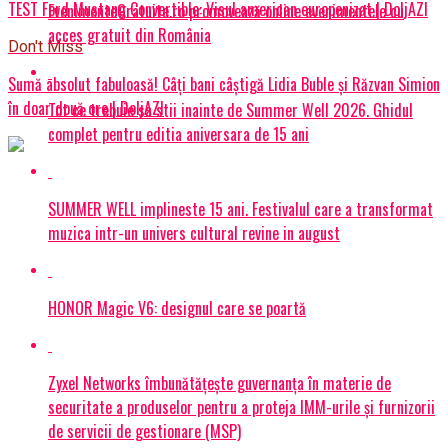
TEST Ford Mustang Convertible: Visul american europenizat | DoljAZI
EvenimenteGratuite.ro promovează online evenimentele cu
acces gratuit din România
Don't Miss
Sumă absolut fabuloasă! Câți bani câștigă Lidia Buble și Răzvan Simion
în doar două ore | DoljAZI
Tot ce trebuie sa stii inainte de Summer Well 2026. Ghidul
complet pentru editia aniversara de 15 ani
SUMMER WELL implineste 15 ani. Festivalul care a transformat
muzica intr-un univers cultural revine in august
HONOR Magic V6: designul care se poartă
Zyxel Networks îmbunătățește guvernanța în materie de
securitate a produselor pentru a proteja IMM-urile și furnizorii
de servicii de gestionare (MSP)