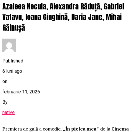
Azaleea Necula, Alexandra Răduță, Gabriel
Vatavu, Ioana Ginghină, Daria Jane, Mihai
Găinușă
Published
6 luni ago
on
februarie 11, 2026
By
native
Premiera de gală a comediei
„În pielea mea”
de la
Cinema