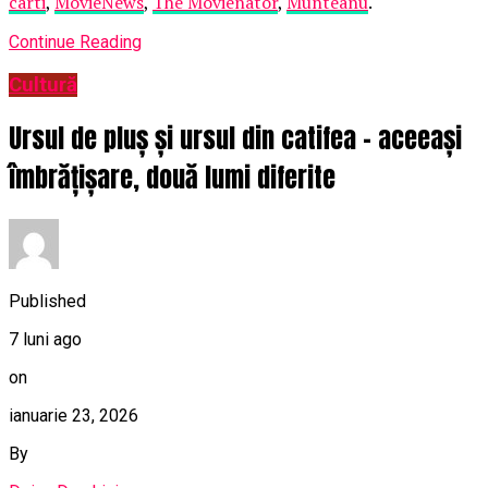
carti
,
MovieNews
,
The Movienator
,
Munteanu
.
Continue Reading
Cultură
Ursul de pluș și ursul din catifea – aceeași
îmbrățișare, două lumi diferite
Published
7 luni ago
on
ianuarie 23, 2026
By