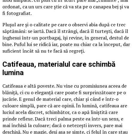
ordonat, ca un urs care știe că va sta pe o canapea bej și va
fi fotografiat.
Plușul are și o calitate pe care o observi abia după ce trec
săptămâni: se iartă. Dacă îl strângi, dacă îl turtești, dacă îl
înghesui într-un portbagaj, își revine, în general, destul de
bine. Puful lui se ridică iar, poate nu chiar ca la început, dar
suficient încât să nu te facă să regreți.
Catifeaua, materialul care schimbă
lumina
Catifeaua e altă poveste. Nu vine cu promisiunea aceea de
blăniță, ci cu o eleganță care poate fi surprinzătoare pe o
jucărie. E genul de material care, chiar și când e într-o
culoare simplă, pare că are opinii. În lumină, catifeaua are
luciul acela discret, schimbător, ca o apă liniștită care
prinde reflexe. Dacă treci palma peste ea într-un sens, e
mai închisă la culoare; dacă o netezești invers, pare mai
deschisă. Nu e magie, deși așa se simte, ci felul în care stau