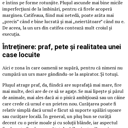
e întins pe forme rotunjite. Plușul ascunde mai bine micile
imperfecțiuni de la îmbinări, pentru că firele acoperă
marginea. Catifeaua, fiind mai netedă, poate arăta mai
„precis” când e bine lucrată și mai „neiertătoare” când nu e.
De aceea, la un urs din catifea contează mult croiul și
execuția.
Întreținere: praf, pete și realitatea unei
case locuite
Aici e zona în care oamenii se supără, pentru că nimeni nu
cumpără un urs mare gândindu-se la aspirator. Și totuși.
Plușul atrage praf, da, fiindcă are suprafață mai mare, fire
mai multe, deci are de ce să se agațe. Se mai lipește și părul
de animale, mai ales dacă ai o pisică ambițioasă sau un câine
care crede că ursul e un prieten nou. Curățarea poate fi
relativ simplă dacă ursul e făcut să suporte spălări ușoare
sau curățare locală. În general, un pluș bun se curăță
decent cu o perie moale și cu soluții blânde, iar aspectul