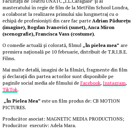
Facultății de Teatru UNATC „I.L.Caragiale” și al
masteratului în regie de film de la MetFilm School Londra,
a colaborat la realizarea primului său lungmetraj cu o
echipă de profesioniști din care fac parte
Adrian Pădurețu
(imagine), Bogdan Ivanovici (sunet), Anca Miron
(scenografie), Francisca Vass (costume)
.
O comedie actuală și colorată, filmul
„În pielea mea”
are
premiera națională pe 10 februarie, distribuit de T.R.I.B.E.
Films.
Mai multe detalii, imagini de la filmări, fragmente din film
și declarații din partea actorilor sunt disponibile pe
paginile social media ale filmului de
Facebook
,
Instagram
,
TikTok
.
„În Pielea Mea”
este un film produs de: CB MOTION
PICTURES.
Producător asociat: MAGNETIC MEDIA PRODUCTIONS;
Producător executiv: Adela Mara.