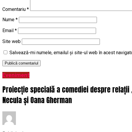
Comentariu
*
Nume
*
Email
*
Site web
Salvează-mi numele, emailul și site-ul web în acest navigat
Eveniment
Proiecție specială a comediei despre relații
Necula și Oana Gherman