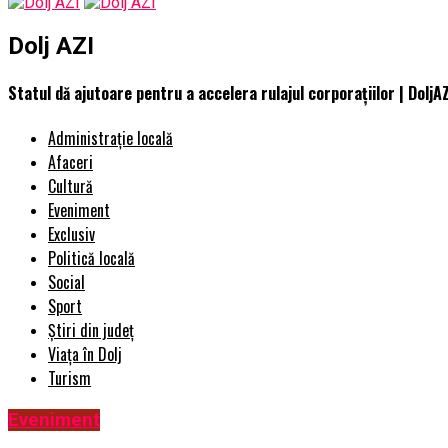
Dolj AZI
Statul dă ajutoare pentru a accelera rulajul corporațiilor | DoljA
Administrație locală
Afaceri
Cultură
Eveniment
Exclusiv
Politică locală
Social
Sport
Știri din județ
Viața în Dolj
Turism
Eveniment