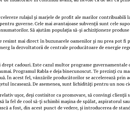
elereze rulajul şi marjele de profit ale marilor contribuabili la
 pentru guverne. Cele mai avantajoase subvenţii sunt cele supo
consumatorilor. Să ajutăm populaţia să-şi achiziţioneze produse
 resimt mai direct în buzunarele oamenilor şi nu prea pot fi pr
merg la dezvoltatorii de centrale producătoare de energie regen
inţi drept cadouri. Este cazul multor programe guvernamentale 
 numai. Programul Rabla e deja binecunoscut. Te prezinţi cu ma
uă. În acest fel, vânzările producătorilor se accelerează prin 
bugetul încasează. De asemenea, sunt lichidităţi pentru un nou c
elativ uşor, deşi costisitor ca promovare, să convingi clienţii 
să la fel de cool să-ţi schimbi maşina de spălat, aspiratorul sau
ească a fost, din acest punct de vedere, şi introducerea de st