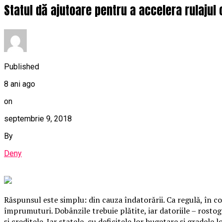
Statul dă ajutoare pentru a accelera rulajul c
Published
8 ani ago
on
septembrie 9, 2018
By
Deny
Răspunsul este simplu: din cauza îndatorării. Ca regulă, în con
împrumuturi. Dobânzile trebuie plătite, iar datoriile – rostogo
şi creditele. Iar statele, cu deficitele lor bugetare şi gradele