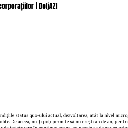
orporațiilor | DoljAZI
diţiile status quo-ului actual, dezvoltarea, atât la nivel micro,
lite. De aceea, nu-ţi poţi permite să nu creşti an de an, pentru
 lor de îndatorare în continuu avans, au nevoie ca de aer ca prin