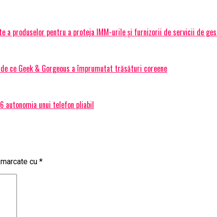
 a produselor pentru a proteja IMM-urile și furnizorii de servicii de ge
Și de ce Geek & Gorgeous a împrumutat trăsături coreene
 autonomia unui telefon pliabil
t marcate cu
*