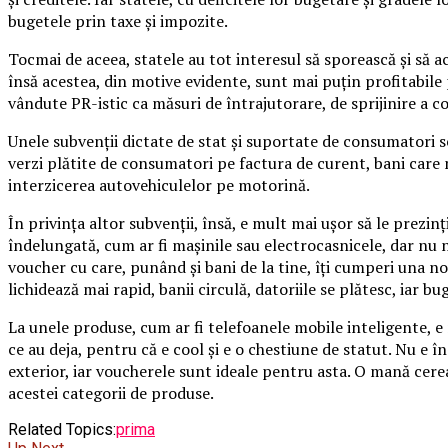
bugetele prin taxe şi impozite.
Tocmai de aceea, statele au tot interesul să sporească şi să acc
însă acestea, din motive evidente, sunt mai puţin profitabile
vândute PR-istic ca măsuri de întrajutorare, de sprijinire a 
Unele subvenţii dictate de stat şi suportate de consumatori se
verzi plătite de consumatori pe factura de curent, bani care 
interzicerea autovehiculelor pe motorină.
În privinţa altor subvenţii, însă, e mult mai uşor să le prez
îndelungată, cum ar fi maşinile sau electrocasnicele, dar nu
voucher cu care, punând şi bani de la tine, îţi cumperi una no
lichidează mai rapid, banii circulă, datoriile se plătesc, iar 
La unele produse, cum ar fi telefoanele mobile inteligente, e r
ce au deja, pentru că e cool şi e o chestiune de statut. Nu e în
exterior, iar voucherele sunt ideale pentru asta. O mană cer
acestei categorii de produse.
Related Topics:
prima