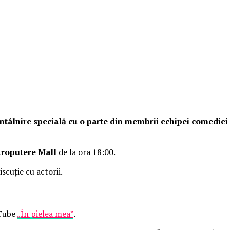
o întâlnire specială cu o parte din membrii echipei comedie
troputere Mall
de la ora 18:00.
iscuție cu actorii.
uTube
„În pielea mea”
.