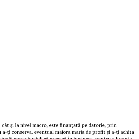
 cât şi la nivel macro, este finanţată pe datorie, prin
 a-ţi conserva, eventual majora marja de profit şi a-ţi achita
cipalii contribuabili să crească în business, pentru a finanţa