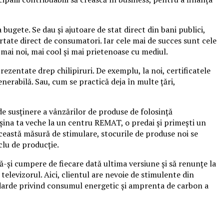
 bugete. Se dau şi ajutoare de stat direct din bani publici,
rtate direct de consumatori. Iar cele mai de succes sunt cele
 mai noi, mai cool şi mai prietenoase cu mediul.
ezentate drep chilipiruri. De exemplu, la noi, certificatele
erabilă. Sau, cum se practică deja în multe ţări,
de susţinere a vânzărilor de produse de folosinţă
şina ta veche la un centru REMAT, o predai şi primeşti un
această măsură de stimulare, stocurile de produse noi se
iclu de producţie.
să-şi cumpere de fiecare dată ultima versiune şi să renunţe la
 televizorul. Aici, clientul are nevoie de stimulente din
andarde privind consumul energetic şi amprenta de carbon a