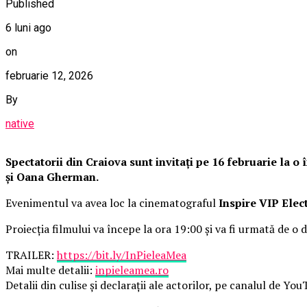
Published
6 luni ago
on
februarie 12, 2026
By
native
Spectatorii din Craiova sunt invitați pe 16 februarie la 
și Oana Gherman.
Evenimentul va avea loc la cinematograful
Inspire VIP Elec
Proiecția filmului va începe la ora 19:00 și va fi urmată de o d
TRAILER:
https://bit.ly/InPieleaMea
Mai multe detalii:
inpieleamea.ro
Detalii din culise și declarații ale actorilor, pe canalul de Yo