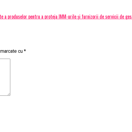
 a produselor pentru a proteja IMM-urile și furnizorii de servicii de ge
t marcate cu
*