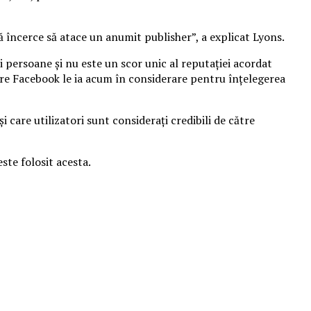
ă încerce să atace un anumit publisher”, a explicat Lyons.
ei persoane şi nu este un scor unic al reputaţiei acordat
are Facebook le ia acum în considerare pentru înţelegerea
 care utilizatori sunt consideraţi credibili de către
este folosit acesta.