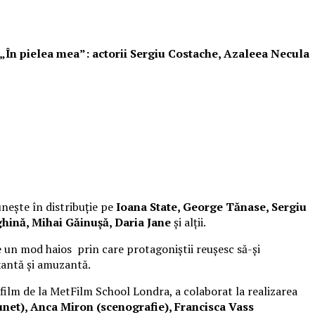
i „În pielea mea”: actorii Sergiu Costache, Azaleea Necula
unește în distribuție pe
Ioana State, George Tănase, Sergiu
hină, Mihai Găinușă, Daria Jane
și alții.
 un mod haios prin care protagoniștii reușesc să-și
xantă și amuzantă.
 film de la MetFilm School Londra, a colaborat la realizarea
net), Anca Miron (scenografie), Francisca Vass