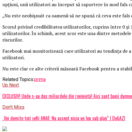
opţiuni, unii utilizatori au început să raporteze în mod fals 
„Nu este neobişnuit ca oamenii să ne spună că ceva este fals 
Scorul privind credibilitatea utilizatorilor, cuprins între 0 ş
utilizatorilor. În schimb, acest scor este una dintre metode
riscurilor.
Facebook mai monitorizează care utilizatori au tendinţa de a s
utilizatori.
Nu este clar ce alte criterii măsoară Facebook pentru a stabili 
Related Topics:
prima
Up Next
EXCLUSIV! Unde s-au dus miliardele din rovinietă! Aici sunt banii dumne
Don't Miss
„Voi demite toţi şefii ANAF. Nu accept niciu un leu sub plan” | DoljAZI