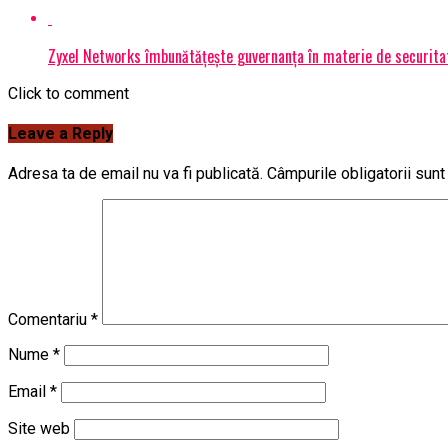
Zyxel Networks îmbunătățește guvernanța în materie de securitate
Click to comment
Leave a Reply
Adresa ta de email nu va fi publicată.
Câmpurile obligatorii sun
Comentariu
*
Nume
*
Email
*
Site web