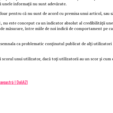
că unele informaţii nu sunt adevărate.
doar pentru că nu sunt de acord cu premisa unui articol, sau s
i 1, nu este conceput ca un indicator absolut al credibilităţii un
le de măsurare, între miile de noi indicii de comportament pe c
emnala ca problematic conţinutul publicat de alţi utilizatori şi
scorul unui utilizator, dacă toţi utilizatorii au un scor şi cum 
avoastră | DoljAZI