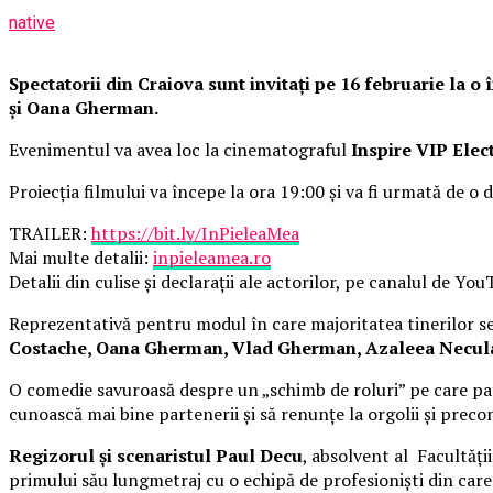
native
Spectatorii din Craiova sunt invitați pe 16 februarie la 
și Oana Gherman.
Evenimentul va avea loc la cinematograful
Inspire VIP Elec
Proiecția filmului va începe la ora 19:00 și va fi urmată de o d
TRAILER:
https://bit.ly/InPieleaMea
Mai multe detalii:
inpieleamea.ro
Detalii din culise și declarații ale actorilor, pe canalul de Yo
Reprezentativă pentru modul în care majoritatea tinerilor se 
Costache, Oana Gherman, Vlad Gherman, Azaleea Necula, 
O comedie savuroasă despre un „schimb de roluri” pe care pat
cunoască mai bine partenerii și să renunțe la orgolii și precon
Regizorul și scenaristul Paul Decu
, absolvent al Facultăți
primului său lungmetraj cu o echipă de profesioniști din car