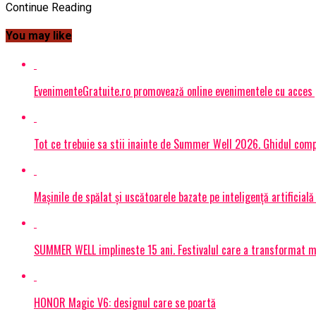
Continue Reading
You may like
EvenimenteGratuite.ro promovează online evenimentele cu acces
Tot ce trebuie sa stii inainte de Summer Well 2026. Ghidul compl
Mașinile de spălat și uscătoarele bazate pe inteligență artificială
SUMMER WELL implineste 15 ani. Festivalul care a transformat muz
HONOR Magic V6: designul care se poartă