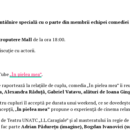
o întâlnire specială cu o parte din membrii echipei comedie
troputere Mall
de la ora 18:00.
iscuție cu actorii.
uTube
„În pielea mea”
.
raportează la relațiile de cuplu, comedia „În pielea mea” îi re
Alexandra Răduță, Gabriel Vatavu, alături de Ioana Ging
ru cupluri îl acceptă pe durata unui weekend, ce se dovedește
cepții, „
În pielea mea”
propune o experiență de cinema rela
i de Teatru UNATC „I.L.Caragiale” și al masteratului în regie de
e fac parte
Adrian Pădurețu (imagine), Bogdan Ivanovici (su