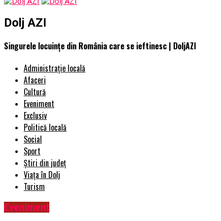
Dolj AZI
Singurele locuinţe din România care se ieftinesc | DoljAZI
Administrație locală
Afaceri
Cultură
Eveniment
Exclusiv
Politică locală
Social
Sport
Știri din județ
Viața în Dolj
Turism
Eveniment