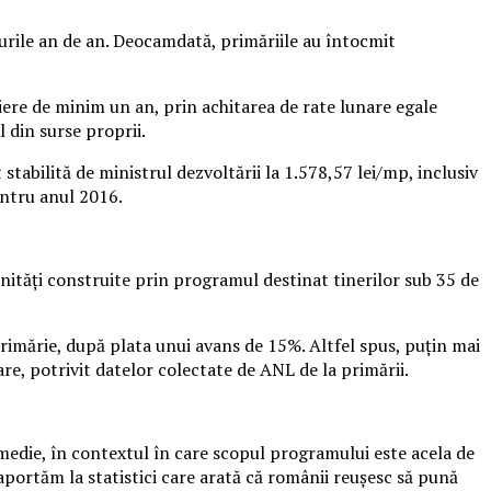
ţurile an de an. Deocamdată, primăriile au întocmit
iere de minim un an, prin achitarea de rate lunare egale
 din surse proprii.
 stabilită de ministrul dezvoltării la 1.578,57 lei/mp, inclusiv
entru anul 2016.
unităţi construite prin programul destinat tinerilor sub 35 de
primărie, după plata unui avans de 15%. Altfel spus, puţin mai
ţare, potrivit datelor colectate de ANL de la primării.
 medie, în contextul în care scopul programului este acela de
 raportăm la statistici care arată că românii reuşesc să pună