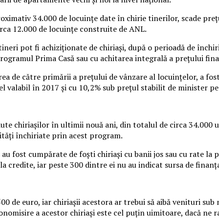
oximativ 34.000 de locuinţe date în chirie tinerilor, scade pre
rca 12.000 de locuinţe construite de ANL.
eri pot fi achiziţionate de chiriaşi, după o perioadă de închir
rogramul Prima Casă sau cu achitarea integrală a preţului final
ea de către primării a preţului de vânzare al locuinţelor, a fost
 valabil în 2017 şi cu 10,2% sub preţul stabilit de minister p
 chiriaşilor în ultimii nouă ani, din totalul de circa 34.000 
tăţi închiriate prin acest program.
u fost cumpărate de foşti chiriaşi cu banii jos sau cu rate la 
 la credite, iar peste 300 dintre ei nu au indicat sursa de finan
 de euro, iar chiriaşii acestora ar trebui să aibă venituri sub
 economisire a acestor chiriaşi este cel puţin uimitoare, dacă ne