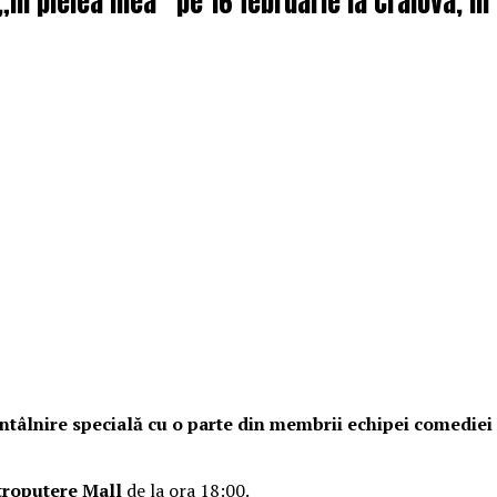
 „În pielea mea” pe 16 februarie la Craiova, î
o întâlnire specială cu o parte din membrii echipei comedie
troputere Mall
de la ora 18:00.