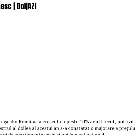
esc | DoljAZI
aşe din România a crescut cu peste 10% anul trecut, potrivit i
mestrul al doilea al acestui an s-a constatat o majorare a preţ
arii de apartamente vechi şi noi la nivel naţional.