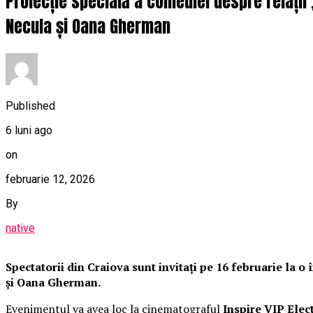
Proiecție specială a comediei despre relații
Necula și Oana Gherman
Published
6 luni ago
on
februarie 12, 2026
By
native
Spectatorii din Craiova sunt invitați pe 16 februarie la 
și Oana Gherman.
Evenimentul va avea loc la cinematograful
Inspire VIP Elec