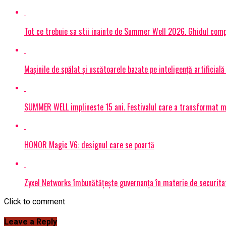
Tot ce trebuie sa stii inainte de Summer Well 2026. Ghidul compl
Mașinile de spălat și uscătoarele bazate pe inteligență artificială
SUMMER WELL implineste 15 ani. Festivalul care a transformat muz
HONOR Magic V6: designul care se poartă
Zyxel Networks îmbunătățește guvernanța în materie de securitate
Click to comment
Leave a Reply