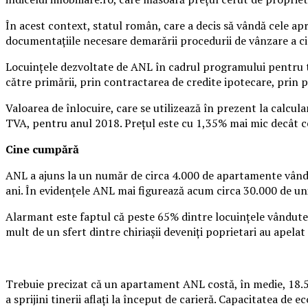
În acest context, statul român, care a decis să vândă cele apr
documentaţiile necesare demarării procedurii de vânzare a ci
Locuinţele dezvoltate de ANL în cadrul programului pentru tin
către primării, prin contractarea de credite ipotecare, prin p
Valoarea de înlocuire, care se utilizează în prezent la calcular
TVA, pentru anul 2018. Preţul este cu 1,35% mai mic decât cel
Cine cumpără
ANL a ajuns la un număr de circa 4.000 de apartamente vândute
ani. În evidenţele ANL mai figurează acum circa 30.000 de uni
Alarmant este faptul că peste 65% dintre locuinţele vândute a
mult de un sfert dintre chiriaşii deveniţi poprietari au apelat
Trebuie precizat că un apartament ANL costă, în medie, 18.500
a sprijini tinerii aflaţi la început de carieră. Capacitatea de