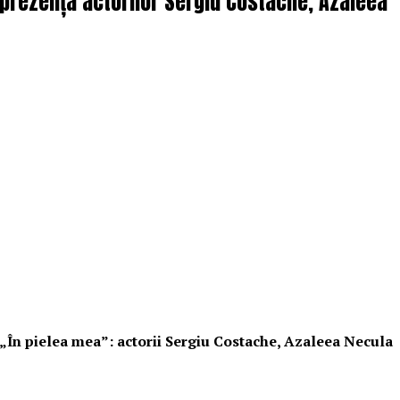
n prezența actorilor Sergiu Costache, Azaleea
i „În pielea mea”: actorii Sergiu Costache, Azaleea Necula