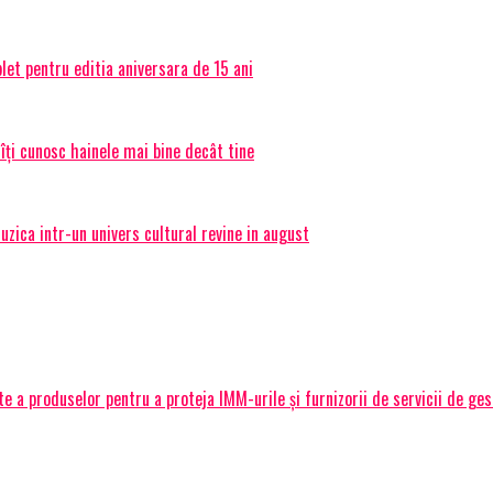
et pentru editia aniversara de 15 ani
 îți cunosc hainele mai bine decât tine
ica intr-un univers cultural revine in august
 a produselor pentru a proteja IMM-urile și furnizorii de servicii de ge