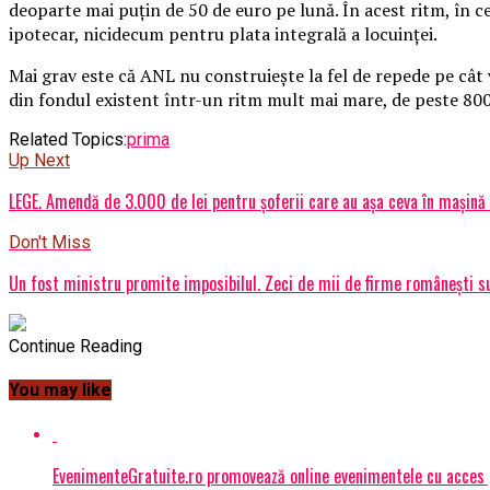
deoparte mai puţin de 50 de euro pe lună. În acest ritm, în c
ipotecar, nicidecum pentru plata integrală a locuinţei.
Mai grav este că ANL nu construieşte la fel de repede pe cât vi
din fondul existent într-un ritm mult mai mare, de peste 800
Related Topics:
prima
Up Next
LEGE. Amendă de 3.000 de lei pentru şoferii care au aşa ceva în maşină 
Don't Miss
Un fost ministru promite imposibilul. Zeci de mii de firme românești su
Continue Reading
You may like
EvenimenteGratuite.ro promovează online evenimentele cu acces