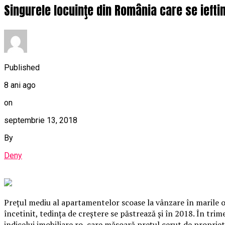
Singurele locuinţe din România care se ieftin
Published
8 ani ago
on
septembrie 13, 2018
By
Deny
Preţul mediu al apartamentelor scoase la vânzare în marile or
încetinit, tedinţa de creştere se păstrează şi în 2018. În tri
indicelui imobiliare.ro, care măsoară preţul cerut de propriet