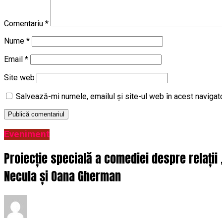
Comentariu
*
Nume
*
Email
*
Site web
Salvează-mi numele, emailul și site-ul web în acest navigat
Eveniment
Proiecție specială a comediei despre relații
Necula și Oana Gherman