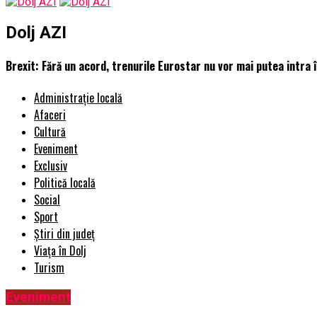
Dolj AZI
Brexit: Fără un acord, trenurile Eurostar nu vor mai putea intra î
Administrație locală
Afaceri
Cultură
Eveniment
Exclusiv
Politică locală
Social
Sport
Știri din județ
Viața în Dolj
Turism
Eveniment