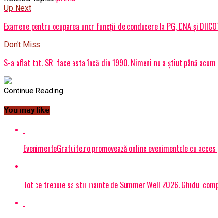
Up Next
Examene pentru ocuparea unor funcţii de conducere la PG, DNA şi DIICOT
Don't Miss
S-a aflat tot. SRI face asta încă din 1990. Nimeni nu a știut până acum 
Continue Reading
You may like
EvenimenteGratuite.ro promovează online evenimentele cu acces
Tot ce trebuie sa stii inainte de Summer Well 2026. Ghidul compl