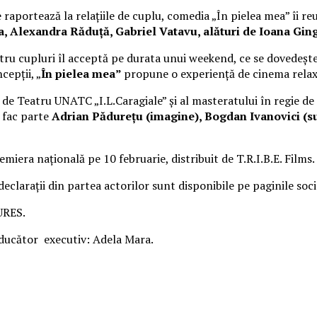
raportează la relațiile de cuplu, comedia „În pielea mea” îi re
Alexandra Răduță, Gabriel Vatavu, alături de Ioana Ging
ru cupluri îl acceptă pe durata unui weekend, ce se dovedește
cepții, „
În pielea mea”
propune o experiență de cinema rela
i de Teatru UNATC „I.L.Caragiale” și al masteratului în regie de
e fac parte
Adrian Pădurețu (imagine), Bogdan Ivanovici (su
miera națională pe 10 februarie, distribuit de T.R.I.B.E. Films.
 declarații din partea actorilor sunt disponibile pe paginile soc
URES.
cător executiv: Adela Mara.