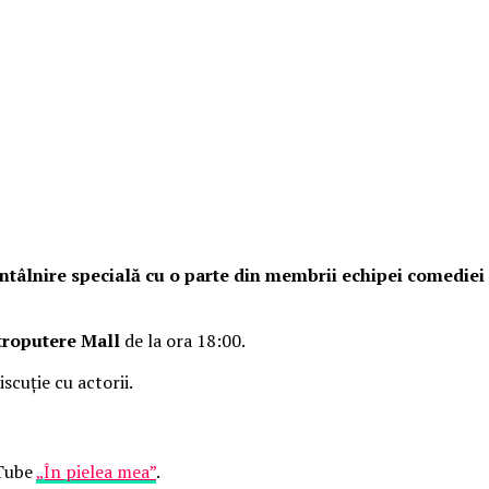
o întâlnire specială cu o parte din membrii echipei comedie
troputere Mall
de la ora 18:00.
iscuție cu actorii.
uTube
„În pielea mea”
.