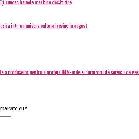
 îți cunosc hainele mai bine decât tine
ica intr-un univers cultural revine in august
 a produselor pentru a proteja IMM-urile și furnizorii de servicii de ge
t marcate cu
*