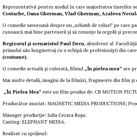
Reprezentativă pentru modul în care majoritatea tinerilor se 
Costache, Oana Gherman, Vlad Gherman, Azaleea Necula, 
O comedie savuroasă despre un „schimb de roluri” pe care pat
cunoască mai bine partenerii și să renunțe la orgolii și precon
Regizorul și scenaristul Paul Decu
, absolvent al Facultăți
primului său lungmetraj cu o echipă de profesioniști din car
(costume)
.
O comedie actuală și colorată, filmul
„În pielea mea”
are pre
Mai multe detalii, imagini de la filmări, fragmente din film și
„În Pielea Mea”
este un film produs de: CB MOTION PICT
Producător asociat: MAGNETIC MEDIA PRODUCTIONS; Produ
Manager producție: Iulia Cezara Roșu.
Casting: ELEPHANT MEDIA.
Realizat cu sprijinul: