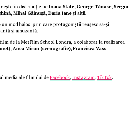
unește în distribuție pe
Ioana State, George Tănase, Sergiu
hină, Mihai Găinușă, Daria Jane
și alții.
 un mod haios prin care protagoniștii reușesc să-și
xantă și amuzantă.
 film de la MetFilm School Londra, a colaborat la realizarea
net), Anca Miron (scenografie), Francisca Vass
ial media ale filmului de
Facebook
,
Instagram
,
TikTok
.