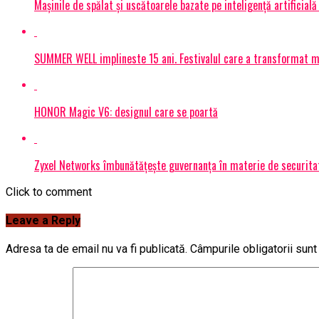
Mașinile de spălat și uscătoarele bazate pe inteligență artificială
SUMMER WELL implineste 15 ani. Festivalul care a transformat muz
HONOR Magic V6: designul care se poartă
Zyxel Networks îmbunătățește guvernanța în materie de securitate
Click to comment
Leave a Reply
Adresa ta de email nu va fi publicată.
Câmpurile obligatorii sun