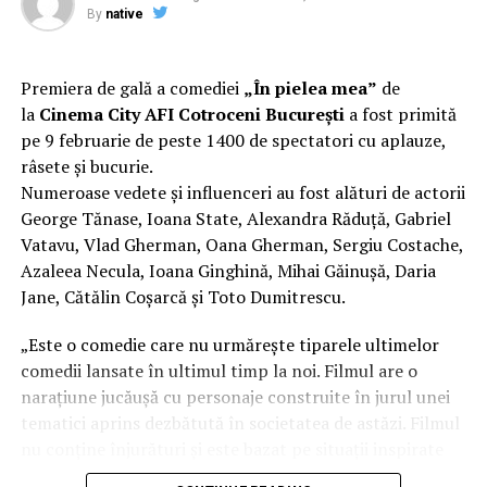
care-l poate învinge pe Iohannis la prezidențiale |
masteratului în regie de film de la MetFilm School
By
native
DoljAZI
Londra, a colaborat la realizarea primului său
lungmetraj cu o echipă de profesioniști din care fac
parte
Adrian Pădurețu (imagine), Bogdan Ivanovici
Premiera de gală a comediei
„În pielea mea”
de
(sunet), Anca Miron (scenografie), Francisca Vass
la
Cinema City AFI Cotroceni București
a fost primită
(costume)
.
pe 9 februarie de peste 1400 de spectatori cu aplauze,
râsete și bucurie.
O comedie actuală și colorată, filmul
„În pielea mea”
Numeroase vedete și influenceri au fost alături de actorii
are premiera națională pe 10 februarie, distribuit de
George Tănase, Ioana State, Alexandra Răduță, Gabriel
T.R.I.B.E. Films.
Vatavu, Vlad Gherman, Oana Gherman, Sergiu Costache,
Azaleea Necula, Ioana Ginghină, Mihai Găinușă, Daria
Mai multe detalii, imagini de la filmări, fragmente din
Jane, Cătălin Coșarcă și Toto Dumitrescu.
film și declarații din partea actorilor sunt disponibile pe
paginile social media ale filmului de
Facebook
,
„Este o comedie care nu urmărește tiparele ultimelor
Instagram
,
TikTok
.
comedii lansate în ultimul timp la noi. Filmul are o
narațiune jucăușă cu personaje construite în jurul unei
„În Pielea Mea”
este un film produs de: CB MOTION
tematici aprins dezbătută în societatea de astăzi. Filmul
PICTURES.
nu conține înjurături și este bazat pe situații inspirate
din viața reală.”, spune regizorul Paul Decu.