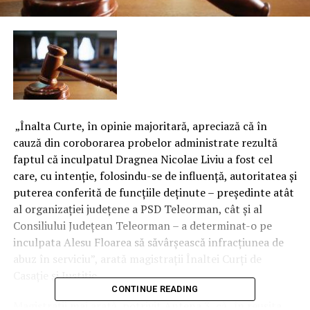
„Înalta Curte, în opinie majoritară, apreciază că în
cauză din coroborarea probelor administrate rezultă
faptul că inculpatul Dragnea Nicolae Liviu a fost cel
care, cu intenţie, folosindu-se de influenţă, autoritatea şi
puterea conferită de funcţiile deţinute – preşedinte atât
al organizaţiei judeţene a PSD Teleorman, cât şi al
Consiliului Judeţean Teleorman – a determinat-o pe
inculpata Alesu Floarea să săvârşească infracţiunea de
abuz în serviciu”, arată magistraţii Înaltei Curţi de
Casaţie şi Justiţie.
CONTINUE READING
Magistraţii mai arată, potrivit Antena 3, că „în reuşita