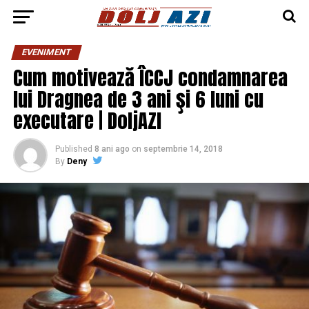
EVENIMENT
Cum motivează ÎCCJ condamnarea
lui Dragnea de 3 ani şi 6 luni cu
executare | DoljAZI
Published
8 ani ago
on
septembrie 14, 2018
By
Deny