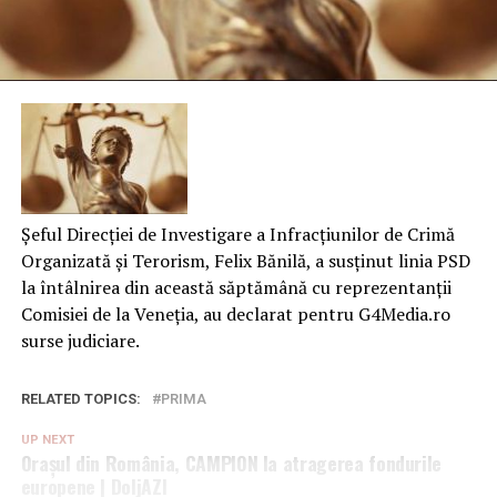
Șeful Direcției de Investigare a Infracțiunilor de Crimă
Organizată și Terorism, Felix Bănilă, a susținut linia PSD
la întâlnirea din această săptămână cu reprezentanții
Comisiei de la Veneția, au declarat pentru G4Media.ro
surse judiciare.
RELATED TOPICS:
PRIMA
UP NEXT
Orașul din România, CAMPION la atragerea fondurile
europene | DoljAZI