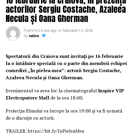
actorilor Sergiu Costache, Azaleea
Necula și Oana Gherman
Published
6 luni ago
on
februarie 12, 2026
By
native
Spectatorii din Craiova sunt invitați pe 16 februarie
la o întâlnire specială cu o parte din membrii echipei
comediei „În pielea mea”: actorii Sergiu Costache,
Azaleea Necula și Oana Gherman.
Evenimentul va avea loc la cinematograful
Inspire VIP
Electroputere Mall
de la ora 18:00.
Proiecția filmului va începe la ora 19:00 și va fi urmată
de o discuție cu actorii.
TRAILER:
https://bit.ly/InPieleaMea