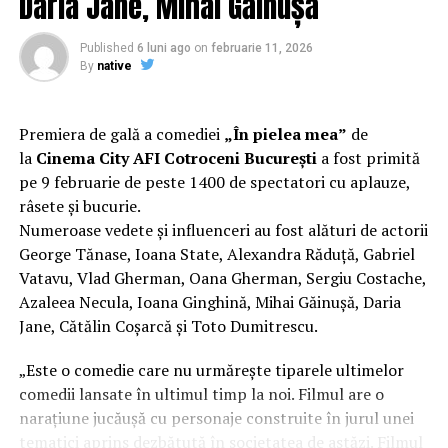
Daria Jane, Mihai Găinușă
Regizorul și scenaristul Paul Decu
, absolvent al
Facultății de Teatru UNATC „I.L.Caragiale” și al
Published
6 luni ago
on
februarie 11, 2026
masteratului în regie de film de la MetFilm School
By
native
Londra, a colaborat la realizarea primului său
lungmetraj cu o echipă de profesioniști din care fac
parte
Adrian Pădurețu (imagine), Bogdan Ivanovici
Premiera de gală a comediei
„În pielea mea”
de
(sunet), Anca Miron (scenografie), Francisca Vass
la
Cinema City AFI Cotroceni București
a fost primită
(costume)
.
pe 9 februarie de peste 1400 de spectatori cu aplauze,
râsete și bucurie.
O comedie actuală și colorată, filmul
„În pielea mea”
Numeroase vedete și influenceri au fost alături de actorii
are premiera națională pe 10 februarie, distribuit de
George Tănase, Ioana State, Alexandra Răduță, Gabriel
T.R.I.B.E. Films.
Vatavu, Vlad Gherman, Oana Gherman, Sergiu Costache,
Azaleea Necula, Ioana Ginghină, Mihai Găinușă, Daria
Mai multe detalii, imagini de la filmări, fragmente din
Jane, Cătălin Coșarcă și Toto Dumitrescu.
film și declarații din partea actorilor sunt disponibile pe
paginile social media ale filmului de
Facebook
,
„Este o comedie care nu urmărește tiparele ultimelor
Instagram
,
TikTok
.
comedii lansate în ultimul timp la noi. Filmul are o
narațiune jucăușă cu personaje construite în jurul unei
„În Pielea Mea”
este un film produs de: CB MOTION
tematici aprins dezbătută în societatea de astăzi. Filmul