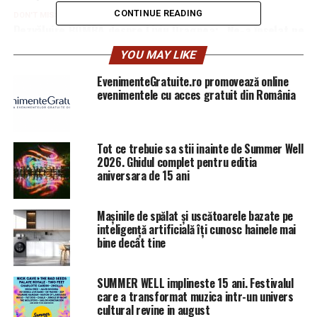
CONTINUE READING
DON'T MISS
Dezvăluire BOMBĂ despre Liviu Dragnea: „Ne-a înşelat pe
TOȚI” | DoljAZI
YOU MAY LIKE
EvenimenteGratuite.ro promovează online
evenimentele cu acces gratuit din România
Tot ce trebuie sa stii inainte de Summer Well
2026. Ghidul complet pentru editia
aniversara de 15 ani
Mașinile de spălat și uscătoarele bazate pe
inteligență artificială îți cunosc hainele mai
bine decât tine
SUMMER WELL implineste 15 ani. Festivalul
care a transformat muzica intr-un univers
cultural revine in august