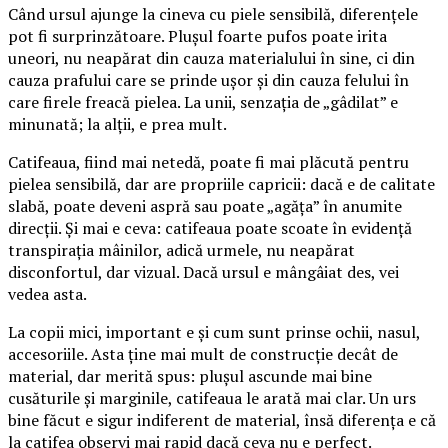
Când ursul ajunge la cineva cu piele sensibilă, diferențele
pot fi surprinzătoare. Plușul foarte pufos poate irita
uneori, nu neapărat din cauza materialului în sine, ci din
cauza prafului care se prinde ușor și din cauza felului în
care firele freacă pielea. La unii, senzația de „gâdilat” e
minunată; la alții, e prea mult.
Catifeaua, fiind mai netedă, poate fi mai plăcută pentru
pielea sensibilă, dar are propriile capricii: dacă e de calitate
slabă, poate deveni aspră sau poate „agăța” în anumite
direcții. Și mai e ceva: catifeaua poate scoate în evidență
transpirația mâinilor, adică urmele, nu neapărat
disconfortul, dar vizual. Dacă ursul e mângâiat des, vei
vedea asta.
La copii mici, important e și cum sunt prinse ochii, nasul,
accesoriile. Asta ține mai mult de construcție decât de
material, dar merită spus: plușul ascunde mai bine
cusăturile și marginile, catifeaua le arată mai clar. Un urs
bine făcut e sigur indiferent de material, însă diferența e că
la catifea observi mai rapid dacă ceva nu e perfect.