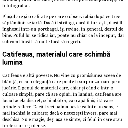
fi fotografiat.
Plușul are și o calitate pe care o observi abia după ce trec
săptămâni: se iartă. Dacă îl strângi, dacă îl turtești, dacă îl
înghesui într-un portbagaj, își revine, în general, destul de
bine. Puful lui se ridică iar, poate nu chiar ca la început, dar
suficient încât să nu te facă să regreți.
Catifeaua, materialul care schimbă
lumina
Catifeaua e altă poveste. Nu vine cu promisiunea aceea de
blăniță, ci cu o eleganță care poate fi surprinzătoare pe o
jucărie. E genul de material care, chiar și când e într-o
culoare simplă, pare că are opinii. În lumină, catifeaua are
luciul acela discret, schimbător, ca o apă liniștită care
prinde reflexe. Dacă treci palma peste ea într-un sens, e
mai închisă la culoare; dacă o netezești invers, pare mai
deschisă. Nu e magie, deși așa se simte, ci felul în care stau
firele scurte și dense.