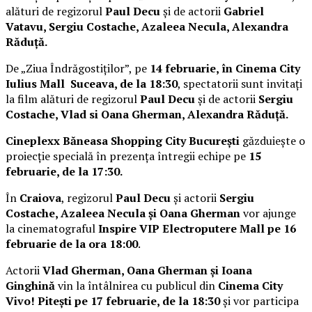
alături de regizorul
Paul Decu
și de actorii
Gabriel
Vatavu, Sergiu Costache, Azaleea Necula, Alexandra
Răduță.
De „Ziua Îndrăgostiților”, pe
14 februarie, în Cinema City
Iulius Mall Suceava, de la 18:30
, spectatorii sunt invitați
la film alături de regizorul
Paul Decu
și de actorii
Sergiu
Costache, Vlad si Oana Gherman, Alexandra Răduță.
Cineplexx Băneasa Shopping City București
găzduiește o
proiecție specială în prezența întregii echipe pe
15
februarie, de la 17:30.
În
Craiova
, regizorul
Paul Decu
și actorii
Sergiu
Costache, Azaleea Necula și Oana Gherman
vor ajunge
la cinematograful
Inspire VIP Electroputere Mall pe 16
februarie de la ora 18:00
.
Actorii
Vlad Gherman, Oana Gherman și Ioana
Ginghină
vin la întâlnirea cu publicul din
Cinema City
Vivo! Pitești pe 17 februarie, de la 18:30
și vor participa