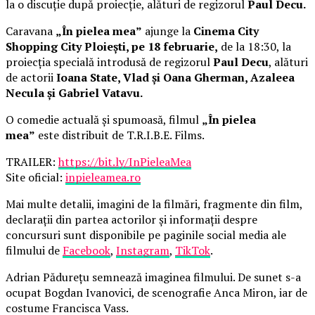
la o discuție după proiecție, alături de regizorul
Paul Decu.
Caravana
„În pielea mea”
ajunge la
Cinema City
Shopping City Ploiești, pe 18 februarie,
de la 18:30, la
proiecția specială introdusă de regizorul
Paul Decu
, alături
de actorii
Ioana State, Vlad și Oana Gherman, Azaleea
Necula și Gabriel Vatavu.
O comedie actuală și spumoasă, filmul
„În pielea
mea”
este distribuit de T.R.I.B.E. Films.
TRAILER:
https://bit.ly/InPieleaMea
Site oficial:
inpieleamea.ro
Mai multe detalii, imagini de la filmări, fragmente din film,
declarații din partea actorilor și informații despre
concursuri sunt disponibile pe paginile social media ale
filmului de
Facebook
,
Instagram
,
TikTok
.
Adrian Pădurețu semnează imaginea filmului. De sunet s-a
ocupat Bogdan Ivanovici, de scenografie Anca Miron, iar de
costume Francisca Vass.