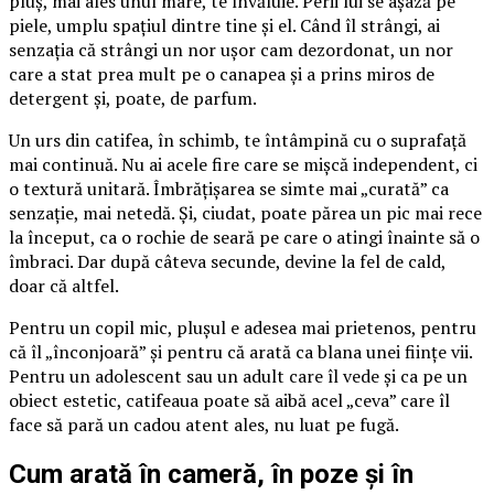
pluș, mai ales unul mare, te învăluie. Perii lui se așază pe
piele, umplu spațiul dintre tine și el. Când îl strângi, ai
senzația că strângi un nor ușor cam dezordonat, un nor
care a stat prea mult pe o canapea și a prins miros de
detergent și, poate, de parfum.
Un urs din catifea, în schimb, te întâmpină cu o suprafață
mai continuă. Nu ai acele fire care se mișcă independent, ci
o textură unitară. Îmbrățișarea se simte mai „curată” ca
senzație, mai netedă. Și, ciudat, poate părea un pic mai rece
la început, ca o rochie de seară pe care o atingi înainte să o
îmbraci. Dar după câteva secunde, devine la fel de cald,
doar că altfel.
Pentru un copil mic, plușul e adesea mai prietenos, pentru
că îl „înconjoară” și pentru că arată ca blana unei ființe vii.
Pentru un adolescent sau un adult care îl vede și ca pe un
obiect estetic, catifeaua poate să aibă acel „ceva” care îl
face să pară un cadou atent ales, nu luat pe fugă.
Cum arată în cameră, în poze și în