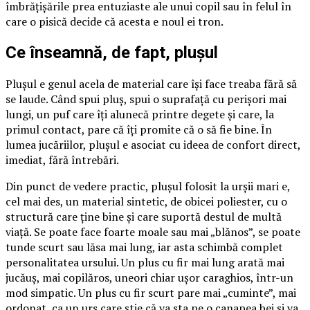
îmbrățișările prea entuziaste ale unui copil sau în felul în
care o pisică decide că acesta e noul ei tron.
Ce înseamnă, de fapt, plușul
Plușul e genul acela de material care își face treaba fără să
se laude. Când spui pluș, spui o suprafață cu perișori mai
lungi, un puf care îți alunecă printre degete și care, la
primul contact, pare că îți promite că o să fie bine. În
lumea jucăriilor, plușul e asociat cu ideea de confort direct,
imediat, fără întrebări.
Din punct de vedere practic, plușul folosit la urșii mari e,
cel mai des, un material sintetic, de obicei poliester, cu o
structură care ține bine și care suportă destul de multă
viață. Se poate face foarte moale sau mai „blănos”, se poate
tunde scurt sau lăsa mai lung, iar asta schimbă complet
personalitatea ursului. Un plus cu fir mai lung arată mai
jucăuș, mai copilăros, uneori chiar ușor caraghios, într-un
mod simpatic. Un plus cu fir scurt pare mai „cuminte”, mai
ordonat, ca un urs care știe că va sta pe o canapea bej și va