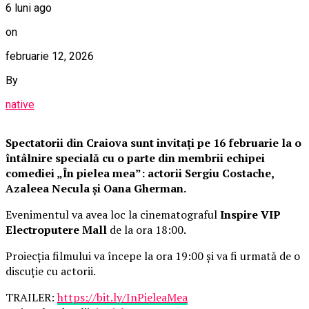
6 luni ago
on
februarie 12, 2026
By
native
Spectatorii din Craiova sunt invitați pe 16 februarie la o
întâlnire specială cu o parte din membrii echipei
comediei „În pielea mea”: actorii Sergiu Costache,
Azaleea Necula și Oana Gherman.
Evenimentul va avea loc la cinematograful
Inspire VIP
Electroputere Mall
de la ora 18:00.
Proiecția filmului va începe la ora 19:00 și va fi urmată de o
discuție cu actorii.
TRAILER:
https://bit.ly/InPieleaMea