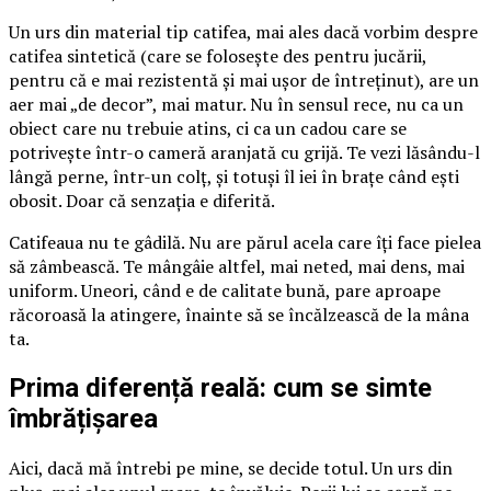
Un urs din material tip catifea, mai ales dacă vorbim despre
catifea sintetică (care se folosește des pentru jucării,
pentru că e mai rezistentă și mai ușor de întreținut), are un
aer mai „de decor”, mai matur. Nu în sensul rece, nu ca un
obiect care nu trebuie atins, ci ca un cadou care se
potrivește într-o cameră aranjată cu grijă. Te vezi lăsându-l
lângă perne, într-un colț, și totuși îl iei în brațe când ești
obosit. Doar că senzația e diferită.
Catifeaua nu te gâdilă. Nu are părul acela care îți face pielea
să zâmbească. Te mângâie altfel, mai neted, mai dens, mai
uniform. Uneori, când e de calitate bună, pare aproape
răcoroasă la atingere, înainte să se încălzească de la mâna
ta.
Prima diferență reală: cum se simte
îmbrățișarea
Aici, dacă mă întrebi pe mine, se decide totul. Un urs din