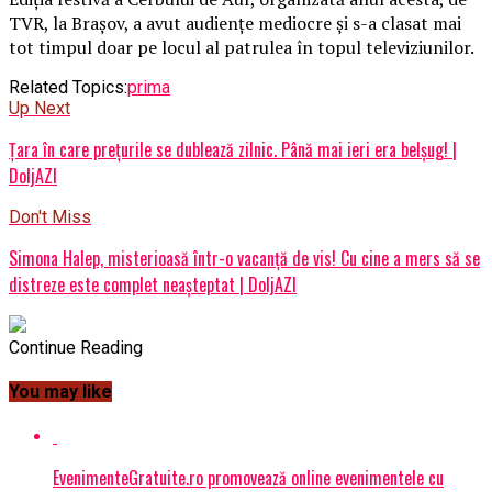
TVR, la Brașov, a avut audiențe mediocre și s-a clasat mai
tot timpul doar pe locul al patrulea în topul televiziunilor.
Related Topics:
prima
Up Next
Țara în care prețurile se dublează zilnic. Până mai ieri era belșug! |
DoljAZI
Don't Miss
Simona Halep, misterioasă într-o vacanță de vis! Cu cine a mers să se
distreze este complet neașteptat | DoljAZI
Continue Reading
You may like
EvenimenteGratuite.ro promovează online evenimentele cu