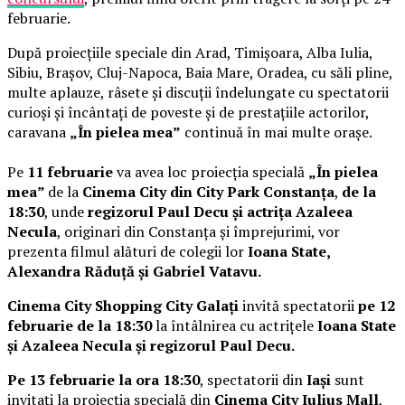
februarie.
După proiecțiile speciale din Arad, Timișoara, Alba Iulia,
Sibiu, Brașov, Cluj-Napoca, Baia Mare, Oradea, cu săli pline,
multe aplauze, râsete și discuții îndelungate cu spectatorii
curioși și încântați de poveste și de prestațiile actorilor,
caravana
„În pielea mea”
continuă în mai multe orașe.
Pe
11 februarie
va avea loc proiecția specială
„În pielea
mea”
de la
Cinema City din City Park Constanța
,
de la
18:30
, unde
regizorul Paul Decu și actrița Azaleea
Necula
, originari din Constanța și împrejurimi, vor
prezenta filmul alături de colegii lor
Ioana State,
Alexandra Răduță și Gabriel Vatavu.
Cinema City Shopping City Galați
invită spectatorii
pe 12
februarie de la 18:30
la întâlnirea cu actrițele
Ioana State
și Azaleea Necula și regizorul Paul Decu.
Pe 13 februarie la ora 18:30
, spectatorii din
Iași
sunt
invitați la proiecția specială din
Cinema City Iulius Mall
,