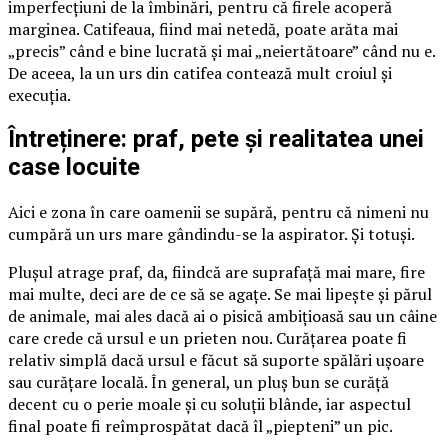
imperfecțiuni de la îmbinări, pentru că firele acoperă
marginea. Catifeaua, fiind mai netedă, poate arăta mai
„precis” când e bine lucrată și mai „neiertătoare” când nu e.
De aceea, la un urs din catifea contează mult croiul și
execuția.
Întreținere: praf, pete și realitatea unei
case locuite
Aici e zona în care oamenii se supără, pentru că nimeni nu
cumpără un urs mare gândindu-se la aspirator. Și totuși.
Plușul atrage praf, da, fiindcă are suprafață mai mare, fire
mai multe, deci are de ce să se agațe. Se mai lipește și părul
de animale, mai ales dacă ai o pisică ambițioasă sau un câine
care crede că ursul e un prieten nou. Curățarea poate fi
relativ simplă dacă ursul e făcut să suporte spălări ușoare
sau curățare locală. În general, un pluș bun se curăță
decent cu o perie moale și cu soluții blânde, iar aspectul
final poate fi reîmprospătat dacă îl „piepteni” un pic.