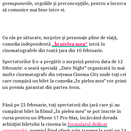
presupunerile, orgoliile și preconcepțiile, pentru a încerca
să comunice mai bine între ei.
Cu râs pe săturate, surprize și personaje pline de viață,
comedia independentă
„În pielea mea”
intră în
cinematografele din toată țara din 10 februarie.
Spectatorilor li s-a pregătit o surpriză pentru data de 12
februarie: o seară specială „Date Night” organizată în mai
multe cinematografe din rețeaua Cinema City unde toți cei
care cumpără un bilet la comedia „În pielea mea” vor primi
un premiu garantat din partea Avon.
Până pe 23 februarie, toți spectatorii din țară care și-au
cumpărat bilet la filmul „În pielea mea” se pot înscrie în
cursa pentru un iPhone 17 Pro Max, încărcând dovada
achiziției biletului la cinema în
formularul dedicat
concursului
, premiul fiind oferit prin tragere la sorți pe 24