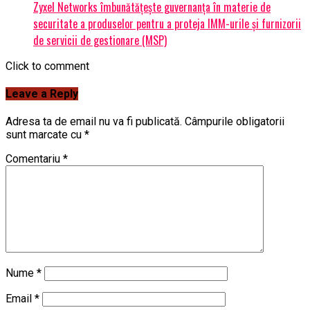
Zyxel Networks îmbunătățește guvernanța în materie de
securitate a produselor pentru a proteja IMM-urile și furnizorii
de servicii de gestionare (MSP)
Click to comment
Leave a Reply
Adresa ta de email nu va fi publicată.
Câmpurile obligatorii
sunt marcate cu
*
Comentariu
*
Nume
*
Email
*