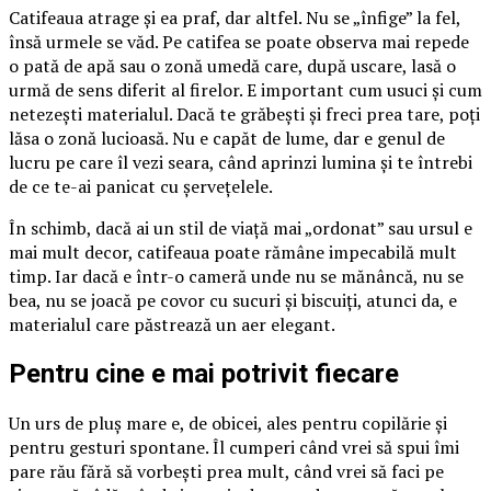
Catifeaua atrage și ea praf, dar altfel. Nu se „înfige” la fel,
însă urmele se văd. Pe catifea se poate observa mai repede
o pată de apă sau o zonă umedă care, după uscare, lasă o
urmă de sens diferit al firelor. E important cum usuci și cum
netezești materialul. Dacă te grăbești și freci prea tare, poți
lăsa o zonă lucioasă. Nu e capăt de lume, dar e genul de
lucru pe care îl vezi seara, când aprinzi lumina și te întrebi
de ce te-ai panicat cu șervețelele.
În schimb, dacă ai un stil de viață mai „ordonat” sau ursul e
mai mult decor, catifeaua poate rămâne impecabilă mult
timp. Iar dacă e într-o cameră unde nu se mănâncă, nu se
bea, nu se joacă pe covor cu sucuri și biscuiți, atunci da, e
materialul care păstrează un aer elegant.
Pentru cine e mai potrivit fiecare
Un urs de pluș mare e, de obicei, ales pentru copilărie și
pentru gesturi spontane. Îl cumperi când vrei să spui îmi
pare rău fără să vorbești prea mult, când vrei să faci pe