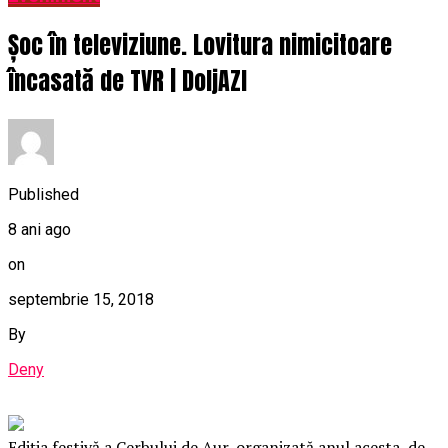
Șoc în televiziune. Lovitura nimicitoare
încasată de TVR | DoljAZI
Published
8 ani ago
on
septembrie 15, 2018
By
Deny
Ediția festivă a Cerbului de Aur, organizată anul acesta, de