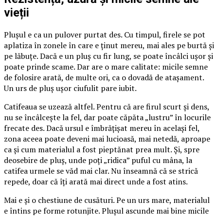
vieții
Plușul e ca un pulover purtat des. Cu timpul, firele se pot
aplatiza în zonele în care e ținut mereu, mai ales pe burtă și
pe lăbuțe. Dacă e un pluș cu fir lung, se poate încâlci ușor și
poate prinde scame. Dar are o mare calitate: micile semne
de folosire arată, de multe ori, ca o dovadă de atașament.
Un urs de pluș ușor ciufulit pare iubit.
Catifeaua se uzează altfel. Pentru că are firul scurt și dens,
nu se încâlcește la fel, dar poate căpăta „lustru” în locurile
frecate des. Dacă ursul e îmbrățișat mereu în același fel,
zona aceea poate deveni mai lucioasă, mai netedă, aproape
ca și cum materialul a fost pieptănat prea mult. Și, spre
deosebire de pluș, unde poți „ridica” puful cu mâna, la
catifea urmele se văd mai clar. Nu înseamnă că se strică
repede, doar că îți arată mai direct unde a fost atins.
Mai e și o chestiune de cusături. Pe un urs mare, materialul
e întins pe forme rotunjite. Plușul ascunde mai bine micile