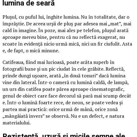
lumina de seară
Plușul, cu puful lui, înghite lumina. Nu în totalitate, dar o
împrăștie. De aceea urșii de pluș par adesea mai „mat”, mai
cald în imagine. În poze, mai ales pe telefon, plușul arată
aproape mereu bine, pentru că nu reflectă exagerat, nu
scoate în evidență nicio urmă mică, nici un fir ciufulit. Asta
e, de fapt, o mică minune.
Catifeaua, fiind mai lucioasă, poate arăta superb în
fotografii bune și un pic ciudat în cele grăbite. Reflectă,
prinde dungi ușoare, arată „în două tonuri” dacă lumina
vine din lateral. Într-o cameră cu lumină caldă, de lampă,
un urs din catifea poate părea aproape cinematografic,
genul de obiect care face decorul să pară mai scump decât
e. Într-o lumină foarte rece, de neon, se poate vedea și
partea mai practică: orice urmă de mână, orice zonă
„mângâiată invers” se observă. Nu e un defect, e natura
materialului.
Rezistență, uzură și micile semne ale