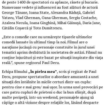
de peste 1400 de spectatori cu aplauze, râsete și bucurie.
Numeroase vedete și influenceri au fost alături de actorii
George Tănase, Ioana State, Alexandra Răduță, Gabriel
Vatavu, Vlad Gherman, Oana Gherman, Sergiu Costache,
Azaleea Necula, Ioana Ginghină, Mihai Găinușă, Daria Jane,
Cătălin Coșarcă și Toto Dumitrescu.
„Este o comedie care nu urmărește tiparele ultimelor
comedii lansate în ultimul timp la noi. Filmul are o
narațiune jucăușă cu personaje construite în jurul unei
tematici aprins dezbătută în societatea de astăzi. Filmul nu
conține înjurături și este bazat pe situații inspirate din viața
reală.”, spune regizorul Paul Decu.
Echipa filmului
„În pielea mea”
, scris și regizat de Paul
Decu, propune spectatorilor o abordare amuzantă a unei
situații des întâlnite în micile certuri dintr-un cuplu:
pentru cine e mai greu/ mai ușor. În urma unei provocări pe
care patru cupluri de prieteni o duc la bun sfârșit, după
multe peripeții, într-un weekend, personajele ajung să
câștige o altă viziune despre relațiile lor, lăsând deoparte