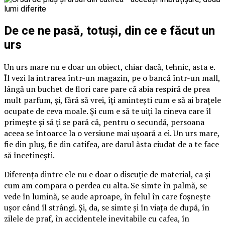
De ce ne pasă, totuși, din ce e făcut un
urs
Un urs mare nu e doar un obiect, chiar dacă, tehnic, asta e.
Îl vezi la intrarea într-un magazin, pe o bancă într-un mall,
lângă un buchet de flori care pare că abia respiră de prea
mult parfum, și, fără să vrei, îți amintești cum e să ai brațele
ocupate de ceva moale. Și cum e să te uiți la cineva care îl
primește și să ți se pară că, pentru o secundă, persoana
aceea se întoarce la o versiune mai ușoară a ei. Un urs mare,
fie din pluș, fie din catifea, are darul ăsta ciudat de a te face
să încetinești.
Diferența dintre ele nu e doar o discuție de material, ca și
cum am compara o perdea cu alta. Se simte în palmă, se
vede în lumină, se aude aproape, în felul în care foșnește
ușor când îl strângi. Și, da, se simte și în viața de după, în
zilele de praf, în accidentele inevitabile cu cafea, în