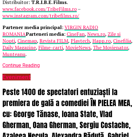
Distribuitor:
T.R.I.B.E. Films
.
www.facebook.com/TribeFilms.ro
–
www.instagram.com/tribefilms.ro/
Partener media principal
:
VIRGIN RADIO
ROMANIA
Parteneri media
:
CineFan
,
News.ro
,
Zile și
Nopți
,
Cinemap
,
Revista FILM
,
Playtech
,
Happ.ro
,
Cinefilia
,
Daily Magazine
,
Filme-carti
,
MovieNews
,
The Movienator
,
Munteanu
.
Continue Reading
Eveniment
Peste 1400 de spectatori entuziaști la
premiera de gală a comediei ÎN PIELEA MEA,
cu: George Tănase, Ioana State, Vlad
Gherman, Oana Gherman, Sergiu Costache,
Azaleea Necula, Alexandra Răduță, Gabriel