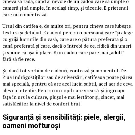
cineva să râdă, când ai nevoie de un cadou care să umple o
cameră și să umple, în același timp, și tăcerile. E prietenul
care nu comentează.
Ursul din catifea e, de multe ori, pentru cineva care iubește
textura și detaliul. E cadoul pentru o persoană care își alege
cu grijă lucrurile din casă, care are o pătură preferată și o
cană preferată și care, dacă o întrebi de ce, ridică din umeri
și spune că așa îi place. E un cadou care pare mai „adult”
fără să fie rece.
Și, dacă tot vorbim de cadouri, contează și momentul. De
Ziua Îndrăgostiților sau de aniversări, catifeaua poate părea
mai specială, pentru că are acel luciu subtil, acel aer de ceva
ales cu intenție. Pentru un copil care vrea să-și îngroape
fața în urs la culcare, plușul e mai iertător și, sincer, mai
satisfăcător la nivel de confort brut.
Siguranță și sensibilități: piele, alergii,
oameni mofturoși