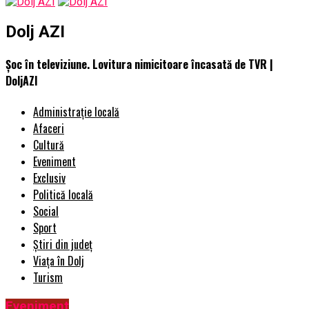
Dolj AZI
Șoc în televiziune. Lovitura nimicitoare încasată de TVR |
DoljAZI
Administrație locală
Afaceri
Cultură
Eveniment
Exclusiv
Politică locală
Social
Sport
Știri din județ
Viața în Dolj
Turism
Eveniment