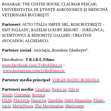
BASARAB; THE COFFEE HOUSE; CLAUMAR PESCAR;
UNIVERSITATEA DE ȘTIINȚE AGRONOMICE ȘI MEDICINĂ
VETERINARĂ BUCUREȘTI
Parteneri
: AUTO ITALIA IMPEX SRL; KGM BUCUREȘTI –
SMT PALLADY; RAZELM LUXURY RESORT – JURILOVCA;
SCEMTOVICI & BENOWITZ GALLERY; CREATIVE
AVOCADOS; ALCHEMICO.
Partener social
: Asociația „România Zâmbește”.
Distribuitor:
T.R.I.B.E. Films
.
www.facebook.com/TribeFilms.ro
–
www.instagram.com/tribefilms.ro/
Partener media principal
:
VIRGIN RADIO ROMANIA
Parteneri media
:
CineFan
,
News.ro
,
Zile și
Nopți
,
Cinemap
,
Revista
FILM
,
Playtech
,
Happ.ro
,
Cinefilia
,
Daily Magazine
,
Filme-
carti
,
MovieNews
,
The Movienator
,
Munteanu
.