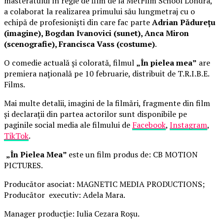
masteratului în regie de film de la MetFilm School Londra,
a colaborat la realizarea primului său lungmetraj cu o
echipă de profesioniști din care fac parte
Adrian Pădurețu
(imagine), Bogdan Ivanovici (sunet), Anca Miron
(scenografie), Francisca Vass (costume)
.
O comedie actuală și colorată, filmul
„În pielea mea”
are
premiera națională pe 10 februarie, distribuit de T.R.I.B.E.
Films.
Mai multe detalii, imagini de la filmări, fragmente din film
și declarații din partea actorilor sunt disponibile pe
paginile social media ale filmului de
Facebook
,
Instagram
,
TikTok
.
„În Pielea Mea”
este un film produs de: CB MOTION
PICTURES.
Producător asociat: MAGNETIC MEDIA PRODUCTIONS;
Producător executiv: Adela Mara.
Manager producție: Iulia Cezara Roșu.