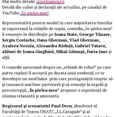
Mai multe detalii:
inpieleamea.ro
Detalii din culise și declarații ale actorilor, pe canalul de
YouTube
„În pielea mea”
.
Reprezentativă pentru modul în care majoritatea tinerilor
se raportează la relațiile de cuplu, comedia „În pielea mea”
îi reunește în distribuție pe
Ioana State, George Tănase,
Sergiu Costache, Oana Gherman, Vlad Gherman,
Azaleea Necula, Alexandra Răduță, Gabriel Vatavu,
alături de Ioana Ginghină, Mihai Găinușă, Daria Jane
și
alții.
O comedie savuroasă despre un „schimb de roluri” pe care
patru cupluri îl acceptă pe durata unui weekend, ce se
dovedește un mod haios prin care protagoniștii reușesc să-
și cunoască mai bine partenerii și să renunțe la orgolii și
preconcepții, „
În pielea mea”
propune o experiență de
cinema relaxantă și amuzantă.
Regizorul și scenaristul Paul Decu
, absolvent al
Facultății de Teatru UNATC „I.L.Caragiale” și al