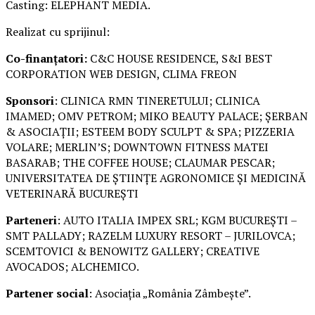
Casting: ELEPHANT MEDIA.
Realizat cu sprijinul:
Co-finanțatori:
C&C HOUSE RESIDENCE, S&I BEST
CORPORATION WEB DESIGN, CLIMA FREON
Sponsori
: CLINICA RMN TINERETULUI; CLINICA
IMAMED; OMV PETROM; MIKO BEAUTY PALACE; ȘERBAN
& ASOCIAȚII; ESTEEM BODY SCULPT & SPA; PIZZERIA
VOLARE; MERLIN’S; DOWNTOWN FITNESS MATEI
BASARAB; THE COFFEE HOUSE; CLAUMAR PESCAR;
UNIVERSITATEA DE ȘTIINȚE AGRONOMICE ȘI MEDICINĂ
VETERINARĂ BUCUREȘTI
Parteneri
: AUTO ITALIA IMPEX SRL; KGM BUCUREȘTI –
SMT PALLADY; RAZELM LUXURY RESORT – JURILOVCA;
SCEMTOVICI & BENOWITZ GALLERY; CREATIVE
AVOCADOS; ALCHEMICO.
Partener social
: Asociația „România Zâmbește”.