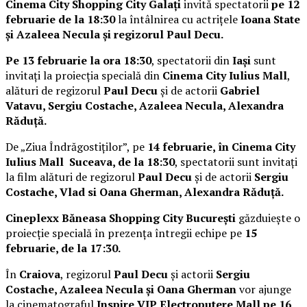
Cinema City Shopping City Galați
invită spectatorii
pe 12
februarie de la 18:30
la întâlnirea cu actrițele
Ioana State
și Azaleea Necula și regizorul Paul Decu.
Pe 13 februarie la ora 18:30
, spectatorii din
Iași
sunt
invitați la proiecția specială din
Cinema City Iulius Mall
,
alături de regizorul
Paul Decu
și de actorii
Gabriel
Vatavu, Sergiu Costache, Azaleea Necula, Alexandra
Răduță.
De „Ziua Îndrăgostiților”, pe
14 februarie, în Cinema City
Iulius Mall Suceava, de la 18:30
, spectatorii sunt invitați
la film alături de regizorul
Paul Decu
și de actorii
Sergiu
Costache, Vlad si Oana Gherman, Alexandra Răduță.
Cineplexx Băneasa Shopping City București
găzduiește o
proiecție specială în prezența întregii echipe pe
15
februarie, de la 17:30.
În
Craiova
, regizorul
Paul Decu
și actorii
Sergiu
Costache, Azaleea Necula și Oana Gherman
vor ajunge
la cinematograful
Inspire VIP Electroputere Mall pe 16