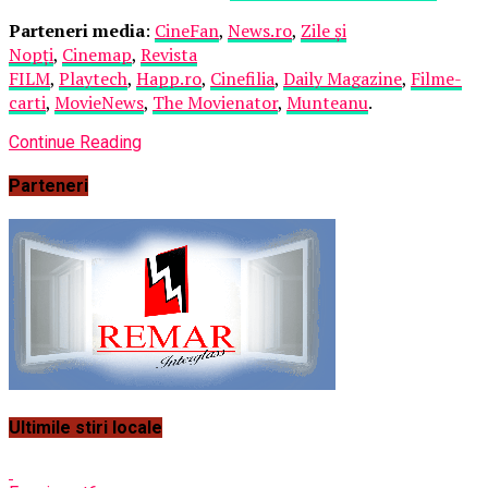
Parteneri media
:
CineFan
,
News.ro
,
Zile și
Nopți
,
Cinemap
,
Revista
FILM
,
Playtech
,
Happ.ro
,
Cinefilia
,
Daily Magazine
,
Filme-
carti
,
MovieNews
,
The Movienator
,
Munteanu
.
Continue Reading
Parteneri
Ultimile stiri locale