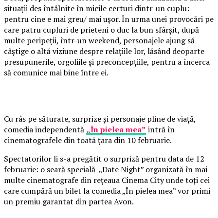
situații des întâlnite în micile certuri dintr-un cuplu:
pentru cine e mai greu/ mai ușor. În urma unei provocări pe
care patru cupluri de prieteni o duc la bun sfârșit, după
multe peripeții, într-un weekend, personajele ajung să
câștige o altă viziune despre relațiile lor, lăsând deoparte
presupunerile, orgoliile și preconcepțiile, pentru a încerca
să comunice mai bine între ei.
Cu râs pe săturate, surprize și personaje pline de viață,
comedia independentă
„În pielea mea”
intră în
cinematografele din toată țara din 10 februarie.
Spectatorilor li s-a pregătit o surpriză pentru data de 12
februarie: o seară specială „Date Night” organizată în mai
multe cinematografe din rețeaua Cinema City unde toți cei
care cumpără un bilet la comedia „În pielea mea” vor primi
un premiu garantat din partea Avon.