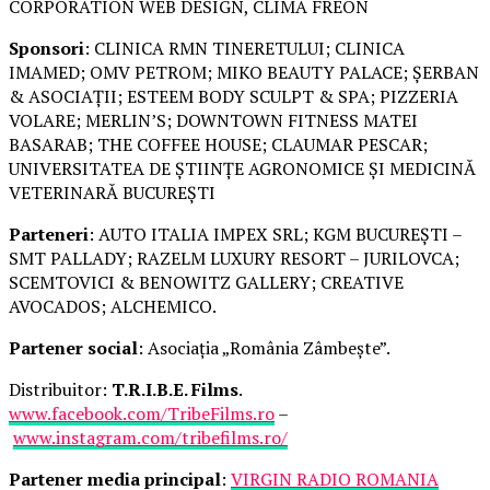
CORPORATION WEB DESIGN, CLIMA FREON
Sponsori
: CLINICA RMN TINERETULUI; CLINICA
IMAMED; OMV PETROM; MIKO BEAUTY PALACE; ȘERBAN
& ASOCIAȚII; ESTEEM BODY SCULPT & SPA; PIZZERIA
VOLARE; MERLIN’S; DOWNTOWN FITNESS MATEI
BASARAB; THE COFFEE HOUSE; CLAUMAR PESCAR;
UNIVERSITATEA DE ȘTIINȚE AGRONOMICE ȘI MEDICINĂ
VETERINARĂ BUCUREȘTI
Parteneri
: AUTO ITALIA IMPEX SRL; KGM BUCUREȘTI –
SMT PALLADY; RAZELM LUXURY RESORT – JURILOVCA;
SCEMTOVICI & BENOWITZ GALLERY; CREATIVE
AVOCADOS; ALCHEMICO.
Partener social
: Asociația „România Zâmbește”.
Distribuitor:
T.R.I.B.E. Films
.
www.facebook.com/TribeFilms.ro
–
www.instagram.com/tribefilms.ro/
Partener media principal
:
VIRGIN RADIO ROMANIA