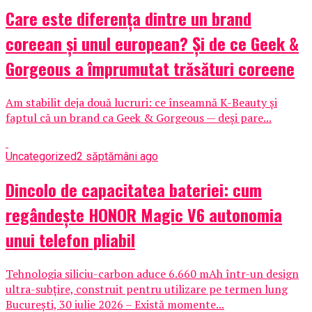
Care este diferența dintre un brand
coreean și unul european? Și de ce Geek &
Gorgeous a împrumutat trăsături coreene
Am stabilit deja două lucruri: ce înseamnă K-Beauty și
faptul că un brand ca Geek & Gorgeous — deși pare...
Uncategorized
2 săptămâni ago
Dincolo de capacitatea bateriei: cum
regândește HONOR Magic V6 autonomia
unui telefon pliabil
Tehnologia siliciu-carbon aduce 6.660 mAh într-un design
ultra-subțire, construit pentru utilizare pe termen lung
București, 30 iulie 2026 – Există momente...