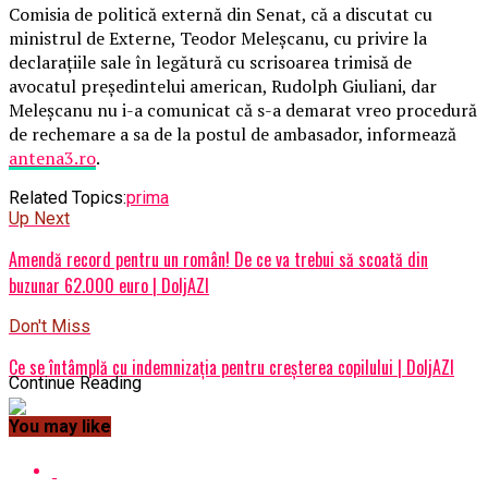
Comisia de politică externă din Senat, că a discutat cu
ministrul de Externe, Teodor Meleşcanu, cu privire la
declaraţiile sale în legătură cu scrisoarea trimisă de
avocatul preşedintelui american, Rudolph Giuliani, dar
Meleşcanu nu i-a comunicat că s-a demarat vreo procedură
de rechemare a sa de la postul de ambasador, informează
antena3.ro
.
Related Topics:
prima
Up Next
Amendă record pentru un român! De ce va trebui să scoată din
buzunar 62.000 euro | DoljAZI
Don't Miss
Ce se întâmplă cu indemnizația pentru creșterea copilului | DoljAZI
Continue Reading
You may like