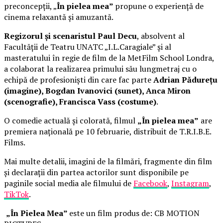
preconcepții, „
În pielea mea”
propune o experiență de
cinema relaxantă și amuzantă.
Regizorul și scenaristul Paul Decu
, absolvent al
Facultății de Teatru UNATC „I.L.Caragiale” și al
masteratului în regie de film de la MetFilm School Londra,
a colaborat la realizarea primului său lungmetraj cu o
echipă de profesioniști din care fac parte
Adrian Pădurețu
(imagine), Bogdan Ivanovici (sunet), Anca Miron
(scenografie), Francisca Vass (costume)
.
O comedie actuală și colorată, filmul
„În pielea mea”
are
premiera națională pe 10 februarie, distribuit de T.R.I.B.E.
Films.
Mai multe detalii, imagini de la filmări, fragmente din film
și declarații din partea actorilor sunt disponibile pe
paginile social media ale filmului de
Facebook
,
Instagram
,
TikTok
.
„În Pielea Mea”
este un film produs de: CB MOTION