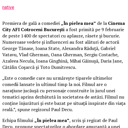
native
Premiera de gală a comediei
„În pielea mea”
de la
Cinema
City AFI Cotroceni București
a fost primită pe 9 februarie
de peste 1400 de spectatori cu aplauze, râsete și bucurie.
Numeroase vedete și influenceri au fost alături de actorii
George Tănase, Ioana State, Alexandra Răduță, Gabriel
Vatavu, Vlad Gherman, Oana Gherman, Sergiu Costache,
Azaleea Necula, Ioana Ginghină, Mihai Găinușă, Daria Jane,
Cătălin Coșarcă și Toto Dumitrescu.
„Este o comedie care nu urmărește tiparele ultimelor
comedii lansate în ultimul timp la noi. Filmul are o
narațiune jucăușă cu personaje construite în jurul unei
tematici aprins dezbătută în societatea de astăzi. Filmul nu
conține înjurături și este bazat pe situații inspirate din viața
reală.”, spune regizorul Paul Decu.
Echipa filmului
„În pielea mea”
, scris și regizat de Paul
Decu, propune spectatorilor o abordare amuzantă a unei