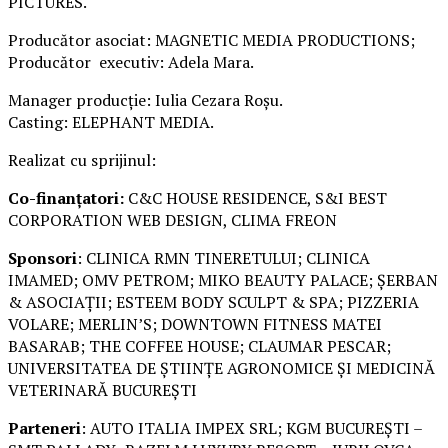
PICTURES.
Producător asociat: MAGNETIC MEDIA PRODUCTIONS;
Producător executiv: Adela Mara.
Manager producție: Iulia Cezara Roșu.
Casting: ELEPHANT MEDIA.
Realizat cu sprijinul:
Co-finanțatori:
C&C HOUSE RESIDENCE, S&I BEST
CORPORATION WEB DESIGN, CLIMA FREON
Sponsori
: CLINICA RMN TINERETULUI; CLINICA
IMAMED; OMV PETROM; MIKO BEAUTY PALACE; ȘERBAN
& ASOCIAȚII; ESTEEM BODY SCULPT & SPA; PIZZERIA
VOLARE; MERLIN’S; DOWNTOWN FITNESS MATEI
BASARAB; THE COFFEE HOUSE; CLAUMAR PESCAR;
UNIVERSITATEA DE ȘTIINȚE AGRONOMICE ȘI MEDICINĂ
VETERINARĂ BUCUREȘTI
Parteneri
: AUTO ITALIA IMPEX SRL; KGM BUCUREȘTI –