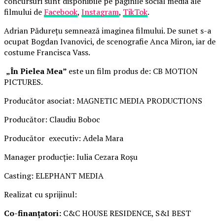
concursuri sunt disponibile pe paginile social media ale
filmului de
Facebook
,
Instagram
,
TikTok
.
Adrian Pădurețu semnează imaginea filmului. De sunet s-a
ocupat Bogdan Ivanovici, de scenografie Anca Miron, iar de
costume Francisca Vass.
„În Pielea Mea”
este un film produs de: CB MOTION
PICTURES.
Producător asociat: MAGNETIC MEDIA PRODUCTIONS
Producător: Claudiu Boboc
Producător executiv: Adela Mara
Manager producție: Iulia Cezara Roșu
Casting: ELEPHANT MEDIA
Realizat cu sprijinul:
Co-finanțatori:
C&C HOUSE RESIDENCE, S&I BEST