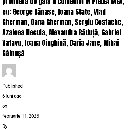
premiera de gală a comediei ÎN PIELEA MEA,
cu: George Tănase, Ioana State, Vlad
Gherman, Oana Gherman, Sergiu Costache,
Azaleea Necula, Alexandra Răduță, Gabriel
Vatavu, Ioana Ginghină, Daria Jane, Mihai
Găinușă
Published
6 luni ago
on
februarie 11, 2026
By