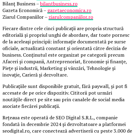
Bilanț Business –
bilantbusiness.ro
Gazeta Economică –
gazetaeconomica.ro
Ziarul Companiilor –
ziarulcompaniilor.ro
Fiecare dintre cele cinci publicații are propria structură
editorială și propriul unghi de abordare, dar toate pornesc
de la aceleași principii: informație documentată pe surse
oficiale, actualizată constant și orientată către decizia de
business. Conținutul este organizat pe categorii precum
Afaceri și companii, Antreprenoriat, Economie și finanțe,
Piețe și industrii, Marketing și vânzări, Tehnologie și
inovație, Carieră și dezvoltare.
Publicațiile sunt disponibile gratuit, fără paywall, și pot fi
accesate de pe orice dispozitiv. Cititorii pot urmări
noutățile direct pe site sau prin canalele de social media
asociate fiecărei publicații.
Rețeaua este operată de SEO Digital S.R.L., companie
fondată în decembrie 2024 și dezvoltatoare a platformei
seodigital.ro, care conectează advertiserii cu peste 3.000 de