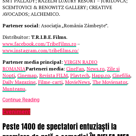
SMT PALLADY; RAZELM LUXURY RESORT – JURILOVCA;
SCEMTOVICI & BENOWITZ GALLERY; CREATIVE
AVOCADOS; ALCHEMICO.
Partener social
: Asociația „România Zâmbește”.
Distribuitor:
T.R.I.B.E. Films
.
www.facebook.com/TribeFilms.ro
–
www.instagram.com/tribefilms.ro/
Partener media principal
:
VIRGIN RADIO
ROMANIA
Parteneri media
:
CineFan
,
News.ro
,
Zile și
Nopți
,
Cinemap
,
Revista FILM
,
Playtech
,
Happ.ro
,
Cinefilia
,
Daily Magazine
,
Filme-carti
,
MovieNews
,
The Movienator
,
Munteanu
.
Continue Reading
Eveniment
Peste 1400 de spectatori entuziaști la