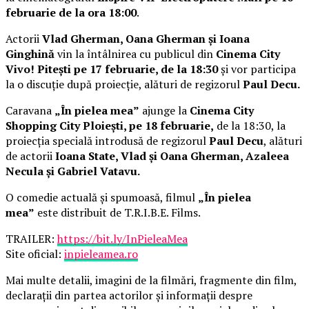
februarie de la ora 18:00
.
Actorii
Vlad Gherman, Oana Gherman și Ioana
Ginghină
vin la întâlnirea cu publicul din
Cinema City
Vivo! Pitești pe 17 februarie, de la 18:30
și vor participa
la o discuție după proiecție, alături de regizorul
Paul Decu.
Caravana
„În pielea mea”
ajunge la
Cinema City
Shopping City Ploiești, pe 18 februarie,
de la 18:30, la
proiecția specială introdusă de regizorul
Paul Decu
, alături
de actorii
Ioana State, Vlad și Oana Gherman, Azaleea
Necula și Gabriel Vatavu.
O comedie actuală și spumoasă, filmul
„În pielea
mea”
este distribuit de T.R.I.B.E. Films.
TRAILER:
https://bit.ly/InPieleaMea
Site oficial:
inpieleamea.ro
Mai multe detalii, imagini de la filmări, fragmente din film,
declarații din partea actorilor și informații despre