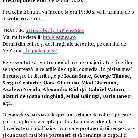
Electroputere Mall
de la ora 18:00.
Proiecția filmului va începe la ora 19:00 și va fi urmată de o
discuție cu actorii.
TRAILER:
https://bit.ly/InPieleaMea
Mai multe detalii:
inpieleamea.ro
Detalii din culise și declarații ale actorilor, pe canalul de
YouTube
„În pielea mea”
.
Reprezentativă pentru modul în care majoritatea tinerilor
se raportează la relațiile de cuplu, comedia „În pielea mea”
îi reunește în distribuție pe
Ioana State, George Tănase,
Sergiu Costache, Oana Gherman, Vlad Gherman,
Azaleea Necula, Alexandra Răduță, Gabriel Vatavu,
alături de Ioana Ginghină, Mihai Găinușă, Daria Jane
și
alții.
O comedie savuroasă despre un „schimb de roluri” pe care
patru cupluri îl acceptă pe durata unui weekend, ce se
dovedește un mod haios prin care protagoniștii reușesc să-
și cunoască mai bine partenerii și să renunțe la orgolii și