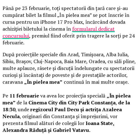
Până pe 23 februarie, toți spectatorii din țară care și-au
cumpărat bilet la filmul „În pielea mea” se pot înscrie în
cursa pentru un iPhone 17 Pro Max, încărcând dovada
achiziției biletului la cinema în
formularul dedicat
concursului
, premiul fiind oferit prin tragere la sorți pe 24
februarie.
După proiecțiile speciale din Arad, Timișoara, Alba Iulia,
Sibiu, Brașov, Cluj-Napoca, Baia Mare, Oradea, cu săli pline,
multe aplauze, râsete și discuții îndelungate cu spectatorii
curioși și încântați de poveste și de prestațiile actorilor,
caravana
„În pielea mea”
continuă în mai multe orașe.
Pe
11 februarie
va avea loc proiecția specială
„În pielea
mea”
de la
Cinema City din City Park Constanța
,
de la
18:30
, unde
regizorul Paul Decu și actrița Azaleea
Necula
, originari din Constanța și împrejurimi, vor
prezenta filmul alături de colegii lor
Ioana State,
Alexandra Răduță și Gabriel Vatavu.