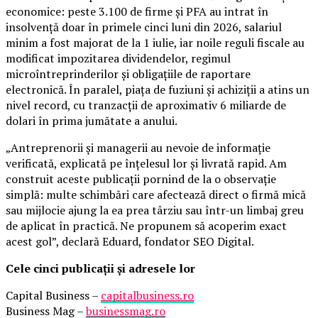
economice: peste 3.100 de firme și PFA au intrat în
insolvență doar în primele cinci luni din 2026, salariul
minim a fost majorat de la 1 iulie, iar noile reguli fiscale au
modificat impozitarea dividendelor, regimul
microîntreprinderilor și obligațiile de raportare
electronică. În paralel, piața de fuziuni și achiziții a atins un
nivel record, cu tranzacții de aproximativ 6 miliarde de
dolari în prima jumătate a anului.
„Antreprenorii și managerii au nevoie de informație
verificată, explicată pe înțelesul lor și livrată rapid. Am
construit aceste publicații pornind de la o observație
simplă: multe schimbări care afectează direct o firmă mică
sau mijlocie ajung la ea prea târziu sau într-un limbaj greu
de aplicat în practică. Ne propunem să acoperim exact
acest gol”, declară Eduard, fondator SEO Digital.
Cele cinci publicații și adresele lor
Capital Business –
capitalbusiness.ro
Business Mag –
businessmag.ro