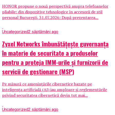
HONOR propune o nouă perspectivă asupra telefoanelor
pliabile: din dispozitive tehnologice în accesorii de stil
personal București, 31.07.2026: După prezentarea...
Uncategorized
2 săptămâni ago
Zyxel Networks îmbunătățește guvernanța
în materie de securitate a produselor
pentru a proteja IMM-urile și furnizorii de
servicii de gestionare (MSP)
Pe măsură ce amenințările cibernetice bazate pe
inteligența artificială (AI) iau amploare și reglementările
privind securitatea cibernetică devin tot mai...
Uncategorized
2 săptămâni ago