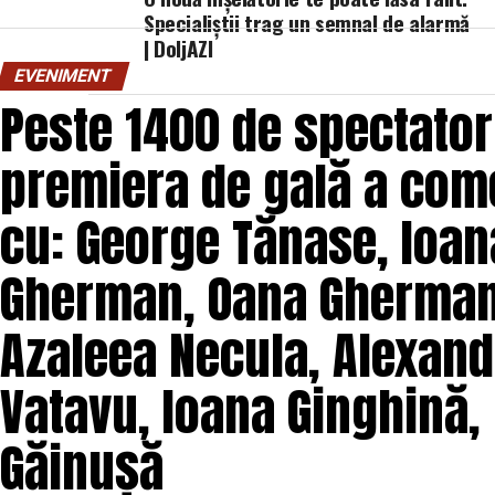
Specialiștii trag un semnal de alarmă
O comedie savuroasă despre un „schimb de roluri” pe
| DoljAZI
unui weekend, ce se dovedește un mod haios prin ca
EVENIMENT
mai bine partenerii și să renunțe la orgolii și precon
Peste 1400 de spectatori
experiență de cinema relaxantă și amuzantă.
premiera de gală a come
Regizorul și scenaristul Paul Decu
, absolvent a
„I.L.Caragiale” și al masteratului în regie de film 
cu: George Tănase, Ioana
realizarea primului său lungmetraj cu o echipă de p
Pădurețu (imagine), Bogdan Ivanovici (sunet),
Gherman, Oana Gherman,
Vass (costume)
.
Azaleea Necula, Alexand
O comedie actuală și colorată, filmul
„În pielea 
februarie, distribuit de T.R.I.B.E. Films.
Vatavu, Ioana Ginghină,
Mai multe detalii, imagini de la filmări, fragmente d
Găinușă
sunt disponibile pe paginile social media ale filmu