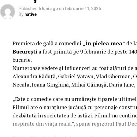
„În Pielea Mea”
este un film produs de: CB MO
Published
6 luni ago
on
februarie 11, 2026
By
native
Producător asociat: MAGNETIC MEDIA PRODUCTION
Manager producție: Iulia Cezara Roșu.
Casting: ELEPHANT MEDIA.
Premiera de gală a comediei
„În pielea mea”
de l
București
a fost primită pe 9 februarie de peste 140
Realizat cu sprijinul:
bucurie.
Numeroase vedete și influenceri au fost alături de 
Co-finanțatori:
C&C HOUSE RESIDENCE, S&I BE
Alexandra Răduță, Gabriel Vatavu, Vlad Gherman, 
FREON
Necula, Ioana Ginghină, Mihai Găinușă, Daria Jane,
Sponsori
: CLINICA RMN TINERETULUI; CLINIC
„Este o comedie care nu urmărește tiparele ultimelo
PALACE; ȘERBAN & ASOCIAȚII; ESTEEM BODY SC
Filmul are o narațiune jucăușă cu personaje construi
MERLIN’S; DOWNTOWN FITNESS MATEI BASARA
dezbătută în societatea de astăzi. Filmul nu conține 
PESCAR; UNIVERSITATEA DE ȘTIINȚE AGRONOMI
inspirate din viața reală.”, spune regizorul Paul Dec
BUCUREȘTI