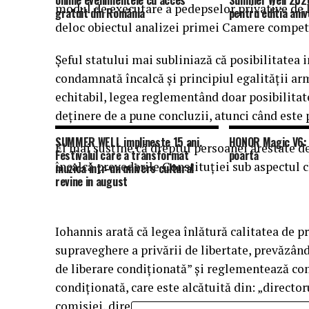
online evenimentele cu acces
Summer Well 2026
modul de executare a pedepselor privative de li
gratuit din România
pentru editia aniv
deloc obiectul analizei primei Camere compet
Şeful statului mai subliniază că posibilitatea 
condamnată încalcă şi principiul egalităţii a
echitabil, legea reglementând doar posibilitat
deţinere de a pune concluzii, atunci când este 
SUMMER WELL implineste 15 ani.
HONOR Magic V6: 
El mai susţine că dreptul persoanei arestate d
Festivalul care a transformat
poartă
încalcă prevederile Constituţiei sub aspectul cla
muzica intr-un univers cultural
revine in august
Iohannis arată că legea înlătură calitatea de p
supraveghere a privării de libertate, prevăzând
de liberare condiţionată” şi reglementează c
condiţionată, care este alcătuită din: „director
comisiei, directorul adjunct pentru siguranţa d