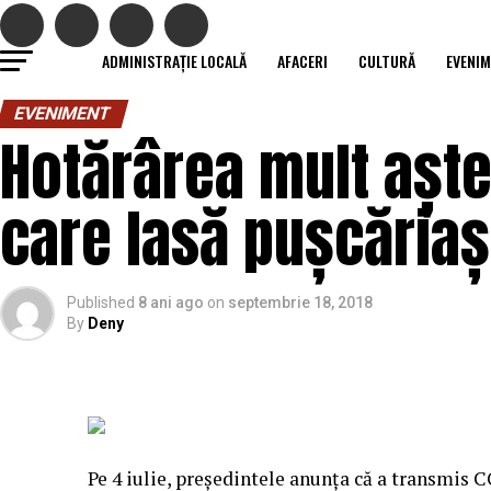
ADMINISTRAȚIE LOCALĂ
AFACERI
CULTURĂ
EVENI
EVENIMENT
Hotărârea mult aștep
care lasă pușcăriași
Published
8 ani ago
on
septembrie 18, 2018
By
Deny
Pe 4 iulie, preşedintele anunţa că a transmis 