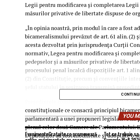
Legii pentru modificarea şi completarea Legii 
măsurilor privative de libertate dispuse de org
„În opinia noastră, prin modul în care a fost a
bicameralismului prevăzut de art. 61 alin. (2) şi
acesta dezvoltat prin jurisprudenţa Curţii Con
normativ, Legea pentru modificarea şi complet
pedepselor şi a măsurilor privative de libertat
procesului penal încalcă dispoziţiile art. 1 alin. (5
(2) din Constituţie, precum şi convenţiile inte
şeful statului în sesizarea transmisă preşedin
CONTINU
Preşedintele consideră că această lege a fost 
constituţionale ce consacră principiul bicamer
YOU M
parlamentară a unei propuneri legislative nu p
plenul celor două Camere ale Parlamentului. El
EvenimenteGratuite.ro promovează
Tot ce trebuie sa 
Deputaţilor au fost modificate şi adoptate o se