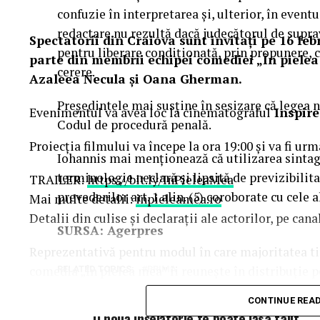
confuzie în interpretarea şi, ulterior, în event
redactare nu rezultă dacă judecătorul de supra
Spectatorii din Craiova sunt invitați pe 16 febr
pentru liberare condiţionată, prin propunere, 
parte din membrii echipei comediei „În pielea
cerere.
Azaleea Necula și Oana Gherman.
Preşedintele mai susţine în sesizare că legea n
Evenimentul va avea loc la cinematograful
Inspire
Codul de procedură penală.
Proiecția filmului va începe la ora 19:00 și va fi urm
Iohannis mai menţionează că utilizarea sintag
terminologie neclară şi lipsită de previzibilita
TRAILER:
https://bit.ly/InPieleaMea
prevederilor art. 1 alin. (5) coroborate cu cele a
Mai multe detalii:
inpieleamea.ro
Detalii din culise și declarații ale actorilor, pe ca
SURSA: Agerpres
Reprezentativă pentru modul în care majoritatea tine
comedia „În pielea mea” îi reunește în distribuție 
RELATED TOPICS:
PRIMA
Costache, Oana Gherman, Vlad Gherman, Azal
CONTINUE REA
DON'T MISS
Gabriel Vatavu, alături de Ioana Ginghină, Mi
O nouă înșelătorie te poate lăsa falit.