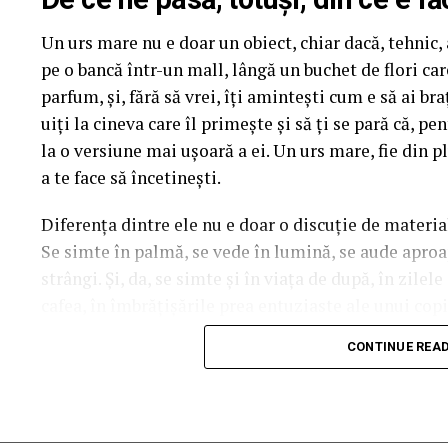
mea” se pot înscrie în cursa pentru un iPhone 17 Pr
Un urs mare nu e doar un obiect, chiar dacă, tehnic, a
biletului la cinema în
formularul dedicat concursul
pe o bancă într-un mall, lângă un buchet de flori ca
sorți pe 24 februarie.
parfum, și, fără să vrei, îți amintești cum e să ai b
După proiecțiile speciale din Arad, Timișoara, Alba 
uiți la cineva care îl primește și să ți se pară că, p
Mare, Oradea, cu săli pline, multe aplauze, râsete ș
la o versiune mai ușoară a ei. Un urs mare, fie din pl
curioși și încântați de poveste și de prestațiile act
a te face să încetinești.
în mai multe orașe.
Diferența dintre ele nu e doar o discuție de materia
Se simte în palmă, se vede în lumină, se aude aproape
Pe
11 februarie
va avea loc proiecția specială
„În 
strângi. Și, da, se simte și în viața de după, în zilel
Park Constanța
,
de la 18:30
, unde
regizorul Pau
cafea, în îmbrățișările prea entuziaste ale unui copil
originari din Constanța și împrejurimi, vor prezenta
acesta e noul ei tron.
State, Alexandra Răduță și Gabriel Vatavu.
CONTINUE REA
Ce înseamnă, de fapt, plușul
Cinema City Shopping City Galați
invită specta
întâlnirea cu actrițele
Ioana State și Azaleea Nec
Plușul e genul acela de material care își face treaba