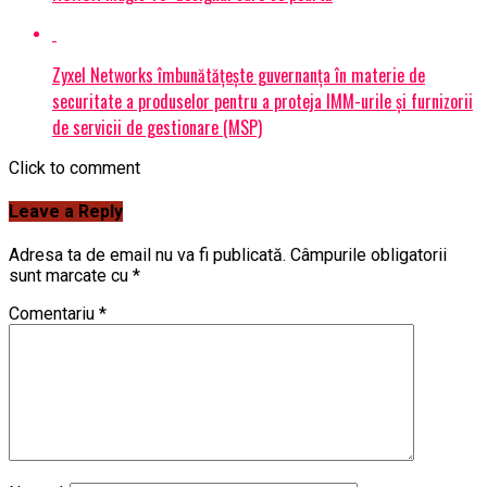
Zyxel Networks îmbunătățește guvernanța în materie de
securitate a produselor pentru a proteja IMM-urile și furnizorii
de servicii de gestionare (MSP)
Click to comment
Leave a Reply
Adresa ta de email nu va fi publicată.
Câmpurile obligatorii
sunt marcate cu
*
Comentariu
*