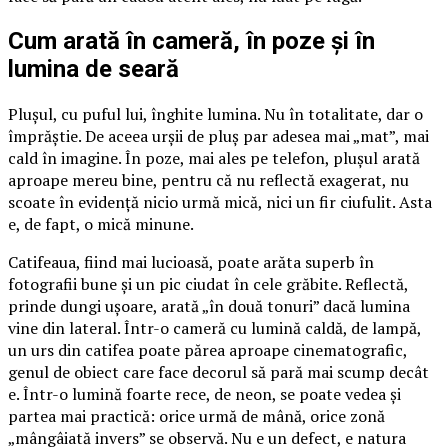
Cum arată în cameră, în poze și în
lumina de seară
Plușul, cu puful lui, înghite lumina. Nu în totalitate, dar o
împrăștie. De aceea urșii de pluș par adesea mai „mat”, mai
cald în imagine. În poze, mai ales pe telefon, plușul arată
aproape mereu bine, pentru că nu reflectă exagerat, nu
scoate în evidență nicio urmă mică, nici un fir ciufulit. Asta
e, de fapt, o mică minune.
Catifeaua, fiind mai lucioasă, poate arăta superb în
fotografii bune și un pic ciudat în cele grăbite. Reflectă,
prinde dungi ușoare, arată „în două tonuri” dacă lumina
vine din lateral. Într-o cameră cu lumină caldă, de lampă,
un urs din catifea poate părea aproape cinematografic,
genul de obiect care face decorul să pară mai scump decât
e. Într-o lumină foarte rece, de neon, se poate vedea și
partea mai practică: orice urmă de mână, orice zonă
„mângâiată invers” se observă. Nu e un defect, e natura