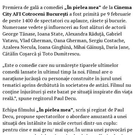
Premiera de gală a comediei
„În pielea mea”
de la
Cinema
City AFI Cotroceni București
a fost primită pe 9 februarie
de peste 1400 de spectatori cu aplauze, râsete și bucurie.
Numeroase vedete și influenceri au fost alături de actorii
George Tănase, Ioana State, Alexandra Răduță, Gabriel
Vatavu, Vlad Gherman, Oana Gherman, Sergiu Costache,
Azaleea Necula, Ioana Ginghină, Mihai Găinușă, Daria Jane,
Cătălin Coșarcă și Toto Dumitrescu.
„Este o comedie care nu urmărește tiparele ultimelor
comedii lansate în ultimul timp la noi. Filmul are o
narațiune jucăușă cu personaje construite în jurul unei
tematici aprins dezbătută în societatea de astăzi. Filmul nu
conține înjurături și este bazat pe situații inspirate din viața
reală.”, spune regizorul Paul Decu.
Echipa filmului
„În pielea mea”
, scris și regizat de Paul
Decu, propune spectatorilor o abordare amuzantă a unei
situații des întâlnite în micile certuri dintr-un cuplu:
pentru cine e mai greu/ mai ușor. În urma unei provocări pe