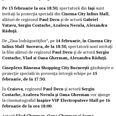
Pe 13 februarie la ora 18:30
, spectatorii din
Iași
sunt
invitați la proiecția specială din
Cinema City Iulius Mall
,
alături de regizorul
Paul Decu
și de actorii
Gabriel
Vatavu, Sergiu Costache, Azaleea Necula, Alexandra
Răduță.
De „Ziua Îndrăgostiților”, pe
14 februarie, în Cinema City
Iulius Mall Suceava, de la 18:30
, spectatorii sunt invitați
la film alături de regizorul
Paul Decu
și de actorii
Sergiu
Costache, Vlad si Oana Gherman, Alexandra Răduță.
Cineplexx Băneasa Shopping City București
găzduiește o
proiecție specială în prezența întregii echipe pe
15
februarie, de la 17:30.
În
Craiova
, regizorul
Paul Decu
și actorii
Sergiu
Costache, Azaleea Necula și Oana Gherman
vor ajunge
la cinematograful
Inspire VIP Electroputere Mall pe 16
februarie de la ora 18:00
.
Actorii
Vlad Gherman, Oana Gherman și Ioana