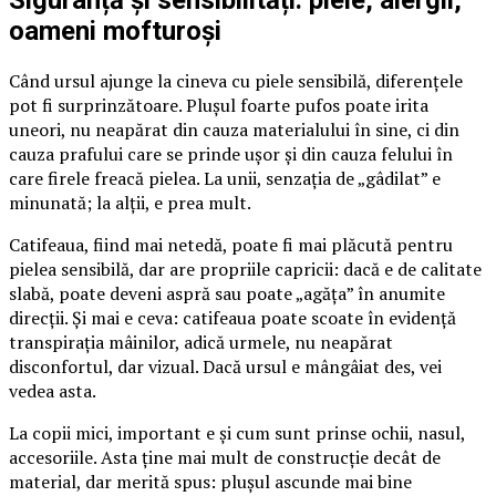
Siguranță și sensibilități: piele, alergii,
oameni mofturoși
Când ursul ajunge la cineva cu piele sensibilă, diferențele
pot fi surprinzătoare. Plușul foarte pufos poate irita
uneori, nu neapărat din cauza materialului în sine, ci din
cauza prafului care se prinde ușor și din cauza felului în
care firele freacă pielea. La unii, senzația de „gâdilat” e
minunată; la alții, e prea mult.
Catifeaua, fiind mai netedă, poate fi mai plăcută pentru
pielea sensibilă, dar are propriile capricii: dacă e de calitate
slabă, poate deveni aspră sau poate „agăța” în anumite
direcții. Și mai e ceva: catifeaua poate scoate în evidență
transpirația mâinilor, adică urmele, nu neapărat
disconfortul, dar vizual. Dacă ursul e mângâiat des, vei
vedea asta.
La copii mici, important e și cum sunt prinse ochii, nasul,
accesoriile. Asta ține mai mult de construcție decât de
material, dar merită spus: plușul ascunde mai bine