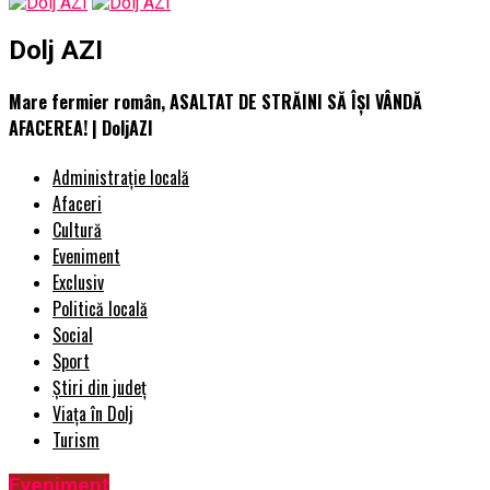
Dolj AZI
Mare fermier român, ASALTAT DE STRĂINI SĂ ÎȘI VÂNDĂ
AFACEREA! | DoljAZI
Administrație locală
Afaceri
Cultură
Eveniment
Exclusiv
Politică locală
Social
Sport
Știri din județ
Viața în Dolj
Turism
Eveniment