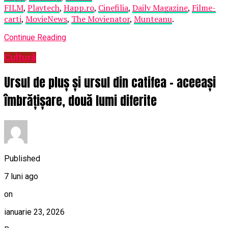
FILM
,
Playtech
,
Happ.ro
,
Cinefilia
,
Daily Magazine
,
Filme-
carti
,
MovieNews
,
The Movienator
,
Munteanu
.
Continue Reading
Cultură
Ursul de pluș și ursul din catifea – aceeași
îmbrățișare, două lumi diferite
Published
7 luni ago
on
ianuarie 23, 2026