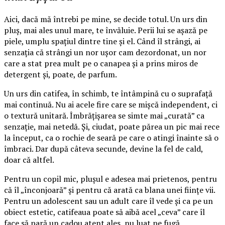
Aici, dacă mă întrebi pe mine, se decide totul. Un urs din
pluș, mai ales unul mare, te învăluie. Perii lui se așază pe
piele, umplu spațiul dintre tine și el. Când îl strângi, ai
senzația că strângi un nor ușor cam dezordonat, un nor
care a stat prea mult pe o canapea și a prins miros de
detergent și, poate, de parfum.
Un urs din catifea, în schimb, te întâmpină cu o suprafață
mai continuă. Nu ai acele fire care se mișcă independent, ci
o textură unitară. Îmbrățișarea se simte mai „curată” ca
senzație, mai netedă. Și, ciudat, poate părea un pic mai rece
la început, ca o rochie de seară pe care o atingi înainte să o
îmbraci. Dar după câteva secunde, devine la fel de cald,
doar că altfel.
Pentru un copil mic, plușul e adesea mai prietenos, pentru
că îl „înconjoară” și pentru că arată ca blana unei ființe vii.
Pentru un adolescent sau un adult care îl vede și ca pe un
obiect estetic, catifeaua poate să aibă acel „ceva” care îl
face să pară un cadou atent ales, nu luat pe fugă.