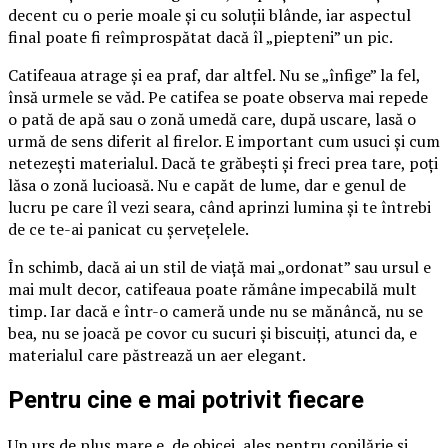
decent cu o perie moale și cu soluții blânde, iar aspectul
final poate fi reîmprospătat dacă îl „piepteni” un pic.
Catifeaua atrage și ea praf, dar altfel. Nu se „înfige” la fel,
însă urmele se văd. Pe catifea se poate observa mai repede
o pată de apă sau o zonă umedă care, după uscare, lasă o
urmă de sens diferit al firelor. E important cum usuci și cum
netezești materialul. Dacă te grăbești și freci prea tare, poți
lăsa o zonă lucioasă. Nu e capăt de lume, dar e genul de
lucru pe care îl vezi seara, când aprinzi lumina și te întrebi
de ce te-ai panicat cu șervețelele.
În schimb, dacă ai un stil de viață mai „ordonat” sau ursul e
mai mult decor, catifeaua poate rămâne impecabilă mult
timp. Iar dacă e într-o cameră unde nu se mănâncă, nu se
bea, nu se joacă pe covor cu sucuri și biscuiți, atunci da, e
materialul care păstrează un aer elegant.
Pentru cine e mai potrivit fiecare
Un urs de pluș mare e, de obicei, ales pentru copilărie și