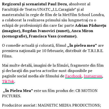
Regizorul și scenaristul Paul Decu
, absolvent al
Facultății de Teatru UNATC „I.L.Caragiale” și al
masteratului în regie de film de la MetFilm School Londra,
a colaborat la realizarea primului său lungmetraj cu o
echipă de profesioniști din care fac parte
Adrian Pădurețu
(imagine), Bogdan Ivanovici (sunet), Anca Miron
(scenografie), Francisca Vass (costume)
.
O comedie actuală și colorată, filmul
„În pielea mea”
are
premiera națională pe 10 februarie, distribuit de T.R.I.B.E.
Films.
Mai multe detalii, imagini de la filmări, fragmente din film
și declarații din partea actorilor sunt disponibile pe
paginile social media ale filmului de
Facebook
,
Instagram
,
TikTok
.
„În Pielea Mea”
este un film produs de: CB MOTION
PICTURES.
Producător asociat: MAGNETIC MEDIA PRODUCTIONS;