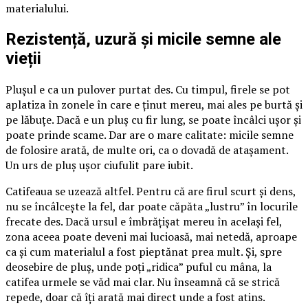
materialului.
Rezistență, uzură și micile semne ale
vieții
Plușul e ca un pulover purtat des. Cu timpul, firele se pot
aplatiza în zonele în care e ținut mereu, mai ales pe burtă și
pe lăbuțe. Dacă e un pluș cu fir lung, se poate încâlci ușor și
poate prinde scame. Dar are o mare calitate: micile semne
de folosire arată, de multe ori, ca o dovadă de atașament.
Un urs de pluș ușor ciufulit pare iubit.
Catifeaua se uzează altfel. Pentru că are firul scurt și dens,
nu se încâlcește la fel, dar poate căpăta „lustru” în locurile
frecate des. Dacă ursul e îmbrățișat mereu în același fel,
zona aceea poate deveni mai lucioasă, mai netedă, aproape
ca și cum materialul a fost pieptănat prea mult. Și, spre
deosebire de pluș, unde poți „ridica” puful cu mâna, la
catifea urmele se văd mai clar. Nu înseamnă că se strică
repede, doar că îți arată mai direct unde a fost atins.