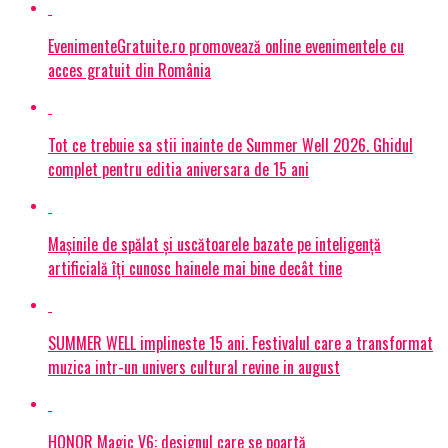
EvenimenteGratuite.ro promovează online evenimentele cu
acces gratuit din România
Tot ce trebuie sa stii inainte de Summer Well 2026. Ghidul
complet pentru editia aniversara de 15 ani
Mașinile de spălat și uscătoarele bazate pe inteligență
artificială îți cunosc hainele mai bine decât tine
SUMMER WELL implineste 15 ani. Festivalul care a transformat
muzica intr-un univers cultural revine in august
HONOR Magic V6: designul care se poartă