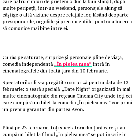
care patru cupluri de prieteni o duc la bun sfârșit, după
multe peripeții, într-un weekend, personajele ajung să
câștige o altă viziune despre relațiile lor, lăsând deoparte
presupunerile, orgoliile și preconcepțiile, pentru a încerca
să comunice mai bine între ei.
Cu râs pe săturate, surprize și personaje pline de viață,
comedia independentă
„În pielea mea”
intră în
cinematografele din toată țara din 10 februarie.
Spectatorilor li s-a pregătit o surpriză pentru data de 12
februarie: o seară specială „Date Night” organizată în mai
multe cinematografe din rețeaua Cinema City unde toți cei
care cumpără un bilet la comedia „În pielea mea” vor primi
un premiu garantat din partea Avon.
Până pe 23 februarie, toți spectatorii din țară care și-au
cumpărat bilet la filmul „În pielea mea” se pot înscrie în