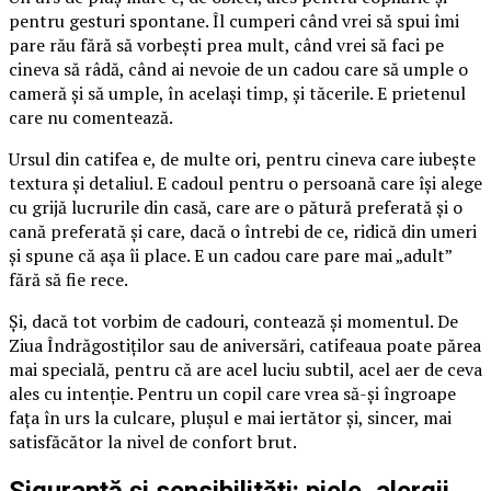
pentru gesturi spontane. Îl cumperi când vrei să spui îmi
pare rău fără să vorbești prea mult, când vrei să faci pe
cineva să râdă, când ai nevoie de un cadou care să umple o
cameră și să umple, în același timp, și tăcerile. E prietenul
care nu comentează.
Ursul din catifea e, de multe ori, pentru cineva care iubește
textura și detaliul. E cadoul pentru o persoană care își alege
cu grijă lucrurile din casă, care are o pătură preferată și o
cană preferată și care, dacă o întrebi de ce, ridică din umeri
și spune că așa îi place. E un cadou care pare mai „adult”
fără să fie rece.
Și, dacă tot vorbim de cadouri, contează și momentul. De
Ziua Îndrăgostiților sau de aniversări, catifeaua poate părea
mai specială, pentru că are acel luciu subtil, acel aer de ceva
ales cu intenție. Pentru un copil care vrea să-și îngroape
fața în urs la culcare, plușul e mai iertător și, sincer, mai
satisfăcător la nivel de confort brut.