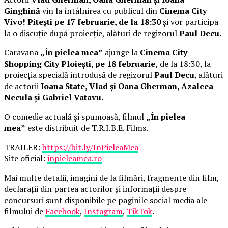
Ginghină
vin la întâlnirea cu publicul din
Cinema City
Vivo! Pitești pe 17 februarie, de la 18:30
și vor participa
la o discuție după proiecție, alături de regizorul
Paul Decu.
Caravana
„În pielea mea”
ajunge la
Cinema City
Shopping City Ploiești, pe 18 februarie,
de la 18:30, la
proiecția specială introdusă de regizorul
Paul Decu
, alături
de actorii
Ioana State, Vlad și Oana Gherman, Azaleea
Necula și Gabriel Vatavu.
O comedie actuală și spumoasă, filmul
„În pielea
mea”
este distribuit de T.R.I.B.E. Films.
TRAILER:
https://bit.ly/InPieleaMea
Site oficial:
inpieleamea.ro
Mai multe detalii, imagini de la filmări, fragmente din film,
declarații din partea actorilor și informații despre
concursuri sunt disponibile pe paginile social media ale
filmului de
Facebook
,
Instagram
,
TikTok
.