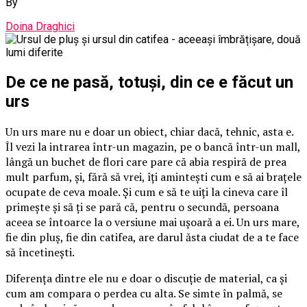
By
Doina Draghici
De ce ne pasă, totuși, din ce e făcut un
urs
Un urs mare nu e doar un obiect, chiar dacă, tehnic, asta e.
Îl vezi la intrarea într-un magazin, pe o bancă într-un mall,
lângă un buchet de flori care pare că abia respiră de prea
mult parfum, și, fără să vrei, îți amintești cum e să ai brațele
ocupate de ceva moale. Și cum e să te uiți la cineva care îl
primește și să ți se pară că, pentru o secundă, persoana
aceea se întoarce la o versiune mai ușoară a ei. Un urs mare,
fie din pluș, fie din catifea, are darul ăsta ciudat de a te face
să încetinești.
Diferența dintre ele nu e doar o discuție de material, ca și
cum am compara o perdea cu alta. Se simte în palmă, se