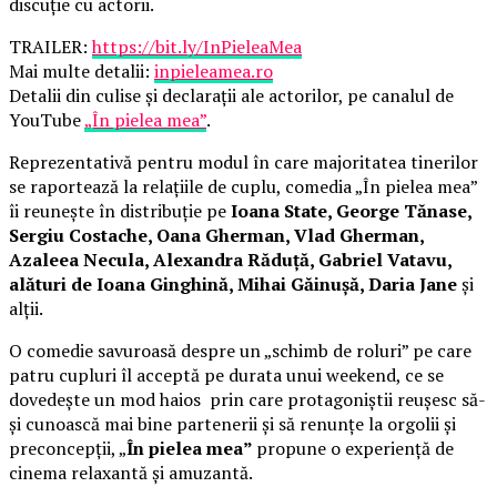
discuție cu actorii.
TRAILER:
https://bit.ly/InPieleaMea
Mai multe detalii:
inpieleamea.ro
Detalii din culise și declarații ale actorilor, pe canalul de
YouTube
„În pielea mea”
.
Reprezentativă pentru modul în care majoritatea tinerilor
se raportează la relațiile de cuplu, comedia „În pielea mea”
îi reunește în distribuție pe
Ioana State, George Tănase,
Sergiu Costache, Oana Gherman, Vlad Gherman,
Azaleea Necula, Alexandra Răduță, Gabriel Vatavu,
alături de Ioana Ginghină, Mihai Găinușă, Daria Jane
și
alții.
O comedie savuroasă despre un „schimb de roluri” pe care
patru cupluri îl acceptă pe durata unui weekend, ce se
dovedește un mod haios prin care protagoniștii reușesc să-
și cunoască mai bine partenerii și să renunțe la orgolii și
preconcepții, „
În pielea mea”
propune o experiență de
cinema relaxantă și amuzantă.