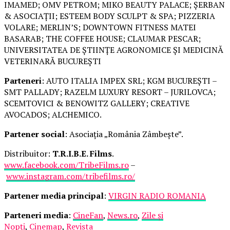
IMAMED; OMV PETROM; MIKO BEAUTY PALACE; ȘERBAN
& ASOCIAȚII; ESTEEM BODY SCULPT & SPA; PIZZERIA
VOLARE; MERLIN’S; DOWNTOWN FITNESS MATEI
BASARAB; THE COFFEE HOUSE; CLAUMAR PESCAR;
UNIVERSITATEA DE ȘTIINȚE AGRONOMICE ȘI MEDICINĂ
VETERINARĂ BUCUREȘTI
Parteneri
: AUTO ITALIA IMPEX SRL; KGM BUCUREȘTI –
SMT PALLADY; RAZELM LUXURY RESORT – JURILOVCA;
SCEMTOVICI & BENOWITZ GALLERY; CREATIVE
AVOCADOS; ALCHEMICO.
Partener social
: Asociația „România Zâmbește”.
Distribuitor:
T.R.I.B.E. Films
.
www.facebook.com/TribeFilms.ro
–
www.instagram.com/tribefilms.ro/
Partener media principal
:
VIRGIN RADIO ROMANIA
Parteneri media
:
CineFan
,
News.ro
,
Zile și
Nopți
,
Cinemap
,
Revista