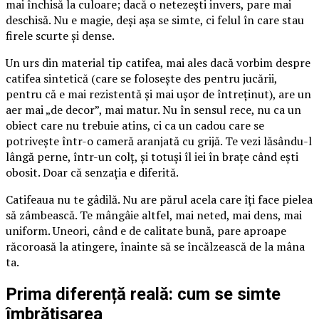
mai închisă la culoare; dacă o netezești invers, pare mai
deschisă. Nu e magie, deși așa se simte, ci felul în care stau
firele scurte și dense.
Un urs din material tip catifea, mai ales dacă vorbim despre
catifea sintetică (care se folosește des pentru jucării,
pentru că e mai rezistentă și mai ușor de întreținut), are un
aer mai „de decor”, mai matur. Nu în sensul rece, nu ca un
obiect care nu trebuie atins, ci ca un cadou care se
potrivește într-o cameră aranjată cu grijă. Te vezi lăsându-l
lângă perne, într-un colț, și totuși îl iei în brațe când ești
obosit. Doar că senzația e diferită.
Catifeaua nu te gâdilă. Nu are părul acela care îți face pielea
să zâmbească. Te mângâie altfel, mai neted, mai dens, mai
uniform. Uneori, când e de calitate bună, pare aproape
răcoroasă la atingere, înainte să se încălzească de la mâna
ta.
Prima diferență reală: cum se simte
îmbrățișarea