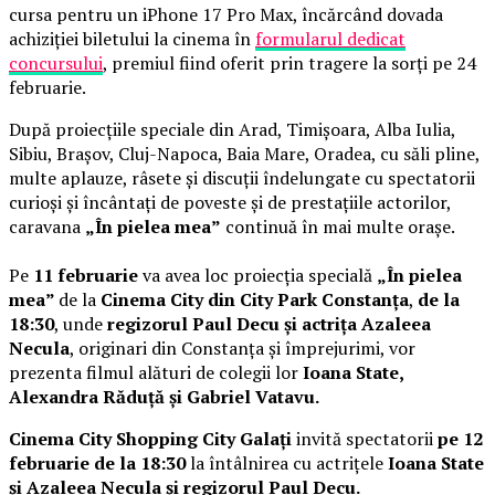
cursa pentru un iPhone 17 Pro Max, încărcând dovada
achiziției biletului la cinema în
formularul dedicat
concursului
, premiul fiind oferit prin tragere la sorți pe 24
februarie.
După proiecțiile speciale din Arad, Timișoara, Alba Iulia,
Sibiu, Brașov, Cluj-Napoca, Baia Mare, Oradea, cu săli pline,
multe aplauze, râsete și discuții îndelungate cu spectatorii
curioși și încântați de poveste și de prestațiile actorilor,
caravana
„În pielea mea”
continuă în mai multe orașe.
Pe
11 februarie
va avea loc proiecția specială
„În pielea
mea”
de la
Cinema City din City Park Constanța
,
de la
18:30
, unde
regizorul Paul Decu și actrița Azaleea
Necula
, originari din Constanța și împrejurimi, vor
prezenta filmul alături de colegii lor
Ioana State,
Alexandra Răduță și Gabriel Vatavu.
Cinema City Shopping City Galați
invită spectatorii
pe 12
februarie de la 18:30
la întâlnirea cu actrițele
Ioana State
și Azaleea Necula și regizorul Paul Decu.