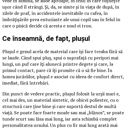
vede în lumină, se aude aproape, în felul în care foșnește
ușor când îl strângi. Și, da, se simte și în viața de după, în
zilele de praf, în accidentele inevitabile cu cafea, în
îmbrățișările prea entuziaste ale unui copil sau în felul în
care o pisică decide că acesta e noul ei tron.
Ce înseamnă, de fapt, plușul
Plușul e genul acela de material care își face treaba fără să
se laude. Când spui pluș, spui o suprafață cu perișori mai
lungi, un puf care îți alunecă printre degete și care, la
primul contact, pare că îți promite că o să fie bine. În
lumea jucăriilor, plușul e asociat cu ideea de confort direct,
imediat, fără întrebări.
Din punct de vedere practic, plușul folosit la urșii mari e,
cel mai des, un material sintetic, de obicei poliester, cu o
structură care ține bine și care suportă destul de multă
viață. Se poate face foarte moale sau mai „blănos”, se poate
tunde scurt sau lăsa mai lung, iar asta schimbă complet
personalitatea ursului. Un plus cu fir mai lung arată mai