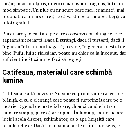
jucăuș, mai copilăros, uneori chiar ușor caraghios, într-un
mod simpatic. Un plus cu fir scurt pare mai „cuminte”, mai
ordonat, ca un urs care știe că va sta pe o canapea bej și va
fi fotografiat.
Plușul are și o calitate pe care o observi abia după ce trec
săptămâni: se iartă. Dacă îl strângi, dacă îl turtești, dacă îl
înghesui într-un portbagaj, își revine, în general, destul de
bine. Puful lui se ridică iar, poate nu chiar ca la început, dar
suficient încât să nu te facă să regreți.
Catifeaua, materialul care schimbă
lumina
Catifeaua e altă poveste. Nu vine cu promisiunea aceea de
blăniță, ci cu o eleganță care poate fi surprinzătoare pe o
jucărie. E genul de material care, chiar și când e într-o
culoare simplă, pare că are opinii. În lumină, catifeaua are
luciul acela discret, schimbător, ca o apă liniștită care
prinde reflexe. Dacă treci palma peste ea într-un sens, e