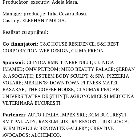
Producător executiv: Adela Mara.
Manager producție: Iulia Cezara Roșu.
Casting: ELEPHANT MEDIA.
Realizat cu sprijinul:
Co-finanțatori:
C&C HOUSE RESIDENCE, S&I BEST
CORPORATION WEB DESIGN, CLIMA FREON
Sponsori
: CLINICA RMN TINERETULUI; CLINICA
IMAMED; OMV PETROM; MIKO BEAUTY PALACE; ȘERBAN
& ASOCIAȚII; ESTEEM BODY SCULPT & SPA; PIZZERIA
VOLARE; MERLIN’S; DOWNTOWN FITNESS MATEI
BASARAB; THE COFFEE HOUSE; CLAUMAR PESCAR;
UNIVERSITATEA DE ȘTIINȚE AGRONOMICE ȘI MEDICINĂ
VETERINARĂ BUCUREȘTI
Parteneri
: AUTO ITALIA IMPEX SRL; KGM BUCUREȘTI –
SMT PALLADY; RAZELM LUXURY RESORT – JURILOVCA;
SCEMTOVICI & BENOWITZ GALLERY; CREATIVE
AVOCADOS; ALCHEMICO.