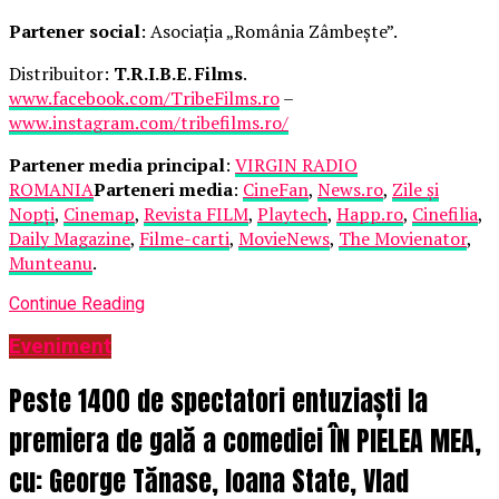
Partener social
: Asociația „România Zâmbește”.
Distribuitor:
T.R.I.B.E. Films
.
www.facebook.com/TribeFilms.ro
–
www.instagram.com/tribefilms.ro/
Partener media principal
:
VIRGIN RADIO
ROMANIA
Parteneri media
:
CineFan
,
News.ro
,
Zile și
Nopți
,
Cinemap
,
Revista FILM
,
Playtech
,
Happ.ro
,
Cinefilia
,
Daily Magazine
,
Filme-carti
,
MovieNews
,
The Movienator
,
Munteanu
.
Continue Reading
Eveniment
Peste 1400 de spectatori entuziaști la
premiera de gală a comediei ÎN PIELEA MEA,
cu: George Tănase, Ioana State, Vlad