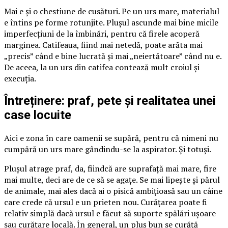
Mai e și o chestiune de cusături. Pe un urs mare, materialul
e întins pe forme rotunjite. Plușul ascunde mai bine micile
imperfecțiuni de la îmbinări, pentru că firele acoperă
marginea. Catifeaua, fiind mai netedă, poate arăta mai
„precis” când e bine lucrată și mai „neiertătoare” când nu e.
De aceea, la un urs din catifea contează mult croiul și
execuția.
Întreținere: praf, pete și realitatea unei
case locuite
Aici e zona în care oamenii se supără, pentru că nimeni nu
cumpără un urs mare gândindu-se la aspirator. Și totuși.
Plușul atrage praf, da, fiindcă are suprafață mai mare, fire
mai multe, deci are de ce să se agațe. Se mai lipește și părul
de animale, mai ales dacă ai o pisică ambițioasă sau un câine
care crede că ursul e un prieten nou. Curățarea poate fi
relativ simplă dacă ursul e făcut să suporte spălări ușoare
sau curățare locală. În general, un pluș bun se curăță