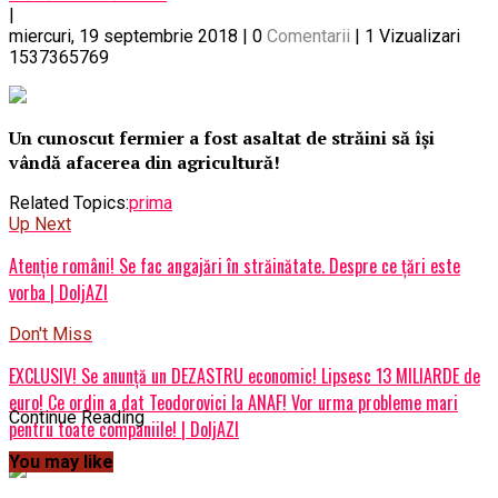
|
miercuri, 19 septembrie 2018
|
0
Comentarii
|
1 Vizualizari
1537365769
Un cunoscut fermier a fost asaltat de străini să își
vândă afacerea din agricultură!
Related Topics:
prima
Up Next
Atenție români! Se fac angajări în străinătate. Despre ce țări este
vorba | DoljAZI
Don't Miss
EXCLUSIV! Se anunță un DEZASTRU economic! Lipsesc 13 MILIARDE de
euro! Ce ordin a dat Teodorovici la ANAF! Vor urma probleme mari
Continue Reading
pentru toate companiile! | DoljAZI
You may like