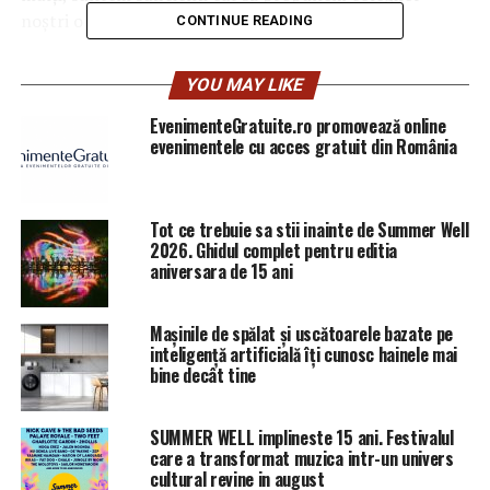
noştri o schimbare şi o altă abordare.
CONTINUE READING
Iar noi nu vom ameninţa niciodată pe nimeni că va fi dat
YOU MAY LIKE
afară din partid, doar pentru că nu a fost de acord cu
noi de la început, aşa cum face domnul Dragnea cu noi.
EvenimenteGratuite.ro promovează online
evenimentele cu acces gratuit din România
Că ne ameninţă că ne dă afară, dacă îndrăznim să
spunem ceva”, a spus Gabriela Firea.
Tot ce trebuie sa stii inainte de Summer Well
RELATED TOPICS:
PRIMA
2026. Ghidul complet pentru editia
aniversara de 15 ani
UP NEXT
Olguța Vasilescu, anunț șocant despre guvernare. Ce
declarații sumbre a făcut ministrul | DoljAZI
Mașinile de spălat și uscătoarele bazate pe
inteligență artificială îți cunosc hainele mai
DON'T MISS
Ce spune despre DEMISIA lui Dragnea | DoljAZI
bine decât tine
SUMMER WELL implineste 15 ani. Festivalul
care a transformat muzica intr-un univers
cultural revine in august