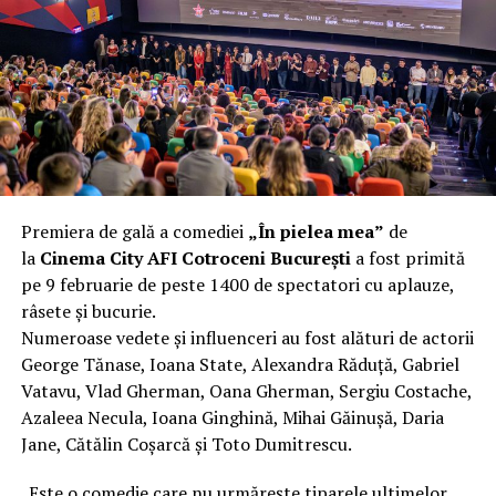
O comedie actuală și colorată, filmul
„În pielea mea”
are premiera națională pe 10 februarie, distribuit de
T.R.I.B.E. Films.
Mai multe detalii, imagini de la filmări, fragmente din
film și declarații din partea actorilor sunt disponibile pe
paginile social media ale filmului de
Facebook
,
Instagram
,
TikTok
.
Premiera de gală a comediei
„În pielea mea”
de
„În Pielea Mea”
este un film produs de: CB MOTION
la
Cinema City AFI Cotroceni București
a fost primită
PICTURES.
pe 9 februarie de peste 1400 de spectatori cu aplauze,
râsete și bucurie.
Producător asociat: MAGNETIC MEDIA PRODUCTIONS;
Numeroase vedete și influenceri au fost alături de actorii
Producător executiv: Adela Mara.
George Tănase, Ioana State, Alexandra Răduță, Gabriel
Manager producție: Iulia Cezara Roșu.
Vatavu, Vlad Gherman, Oana Gherman, Sergiu Costache,
Casting: ELEPHANT MEDIA.
Azaleea Necula, Ioana Ginghină, Mihai Găinușă, Daria
Jane, Cătălin Coșarcă și Toto Dumitrescu.
Realizat cu sprijinul:
„Este o comedie care nu urmărește tiparele ultimelor