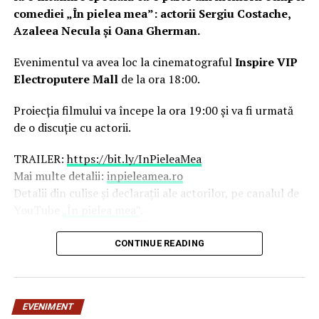
comediei „În pielea mea”: actorii Sergiu Costache,
Azaleea Necula și Oana Gherman.
Evenimentul va avea loc la cinematograful
Inspire VIP
Electroputere Mall
de la ora 18:00.
Proiecția filmului va începe la ora 19:00 și va fi urmată
de o discuție cu actorii.
TRAILER:
https://bit.ly/InPieleaMea
Mai multe detalii:
inpieleamea.ro
Detalii din culise și declarații ale actorilor, pe canalul de
YouTube
„În pielea mea”
.
Reprezentativă pentru modul în care majoritatea
CONTINUE READING
tinerilor se raportează la relațiile de cuplu, comedia „În
pielea mea” îi reunește în distribuție pe
Ioana State,
George Tănase, Sergiu Costache, Oana Gherman,
EVENIMENT
Vlad Gherman, Azaleea Necula, Alexandra Răduță,