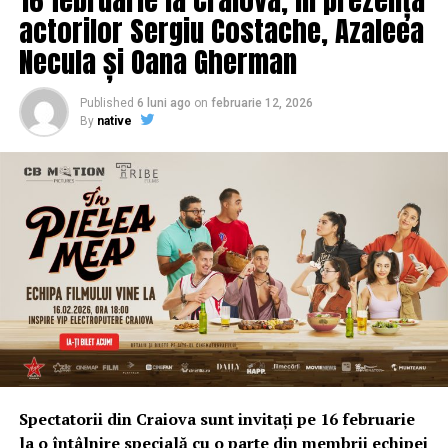
actorilor Sergiu Costache, Azaleea
Necula și Oana Gherman
Published
6 luni ago
on
februarie 12, 2026
By
native
Spectatorii din Craiova sunt invitați pe 16 februarie
la o întâlnire specială cu o parte din membrii echipei