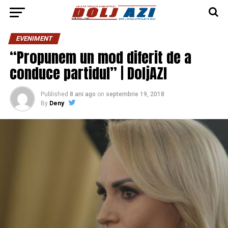
EVENIMENT
“Propunem un mod diferit de a
conduce partidul” | DoljAZI
Published
8 ani ago
on
septembrie 19, 2018
By
Deny