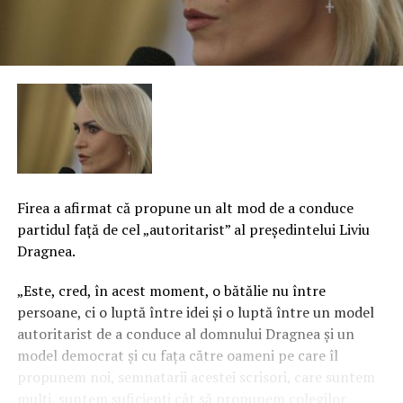
Firea a afirmat că propune un alt mod de a conduce
partidul faţă de cel „autoritarist” al preşedintelui Liviu
Dragnea.
„Este, cred, în acest moment, o bătălie nu între
persoane, ci o luptă între idei şi o luptă între un model
autoritarist de a conduce al domnului Dragnea şi un
model democrat şi cu faţa către oameni pe care îl
propunem noi, semnatarii acestei scrisori, care suntem
mulţi, suntem suficienţi cât să propunem colegilor