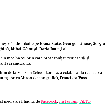
unește în distribuție pe
Ioana State, George Tănase, Sergiu
hină, Mihai Găinușă, Daria Jane
și alții.
 un mod haios prin care protagoniștii reușesc să-și
xantă și amuzantă.
 film de la MetFilm School Londra, a colaborat la realizarea
net), Anca Miron (scenografie), Francisca Vass
ial media ale filmului de
Facebook
,
Instagram
,
TikTok
.