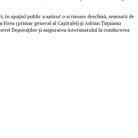
i, în spaţiul public a apărut o scrisoare deschisă, semnată de
a Firea (primar general al Capitalei) şi Adrian Ţuţuianu
amerei Deputaţilor şi asigurarea interimatului la conducerea