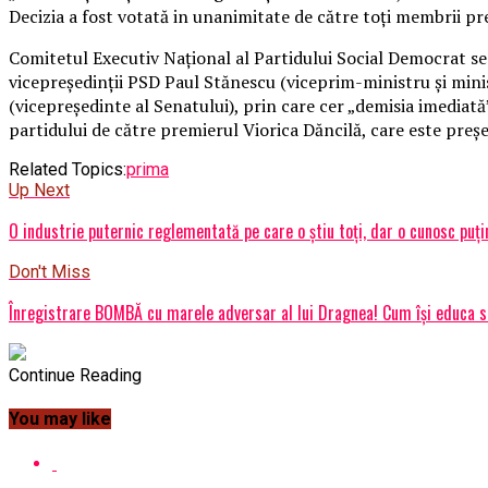
Decizia a fost votată in unanimitate de către toţi membrii pr
Comitetul Executiv Naţional al Partidului Social Democrat se î
vicepreşedinţii PSD Paul Stănescu (viceprim-ministru şi minist
(vicepreşedinte al Senatului), prin care cer „demisia imediată
partidului de către premierul Viorica Dăncilă, care este preşe
Related Topics:
prima
Up Next
O industrie puternic reglementată pe care o știu toți, dar o cunosc puțin
Don't Miss
Înregistrare BOMBĂ cu marele adversar al lui Dragnea! Cum își educa sub
Continue Reading
You may like