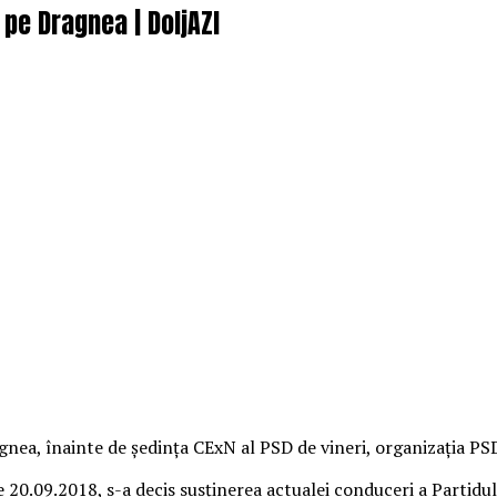
 pe Dragnea | DoljAZI
gnea, înainte de şedinţa CExN al PSD de vineri, organizaţia PS
e 20.09.2018, s-a decis susţinerea actualei conduceri a Partidu