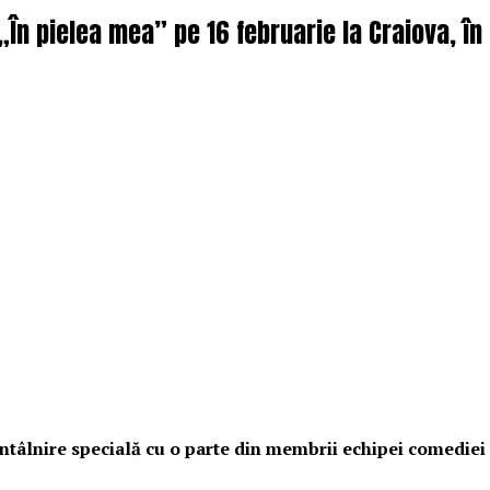
 „În pielea mea” pe 16 februarie la Craiova, î
o întâlnire specială cu o parte din membrii echipei comedie