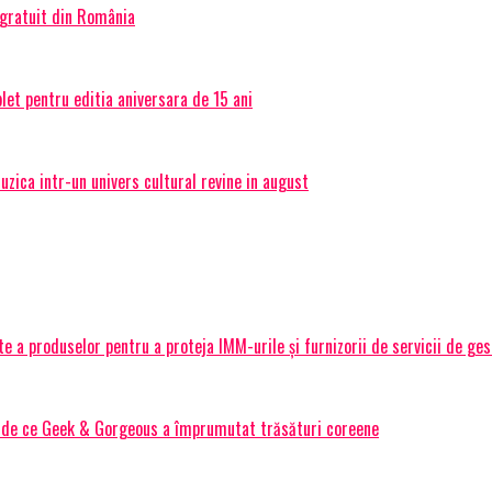
 gratuit din România
et pentru editia aniversara de 15 ani
ica intr-un univers cultural revine in august
 a produselor pentru a proteja IMM-urile și furnizorii de servicii de ge
Și de ce Geek & Gorgeous a împrumutat trăsături coreene