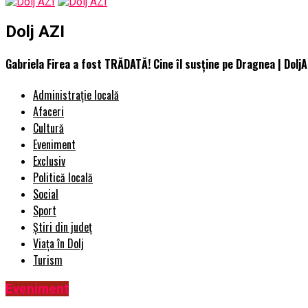
Dolj AZI
Gabriela Firea a fost TRĂDATĂ! Cine îl susține pe Dragnea | DoljA
Administrație locală
Afaceri
Cultură
Eveniment
Exclusiv
Politică locală
Social
Sport
Știri din județ
Viața în Dolj
Turism
Eveniment