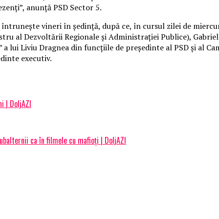
ezenţi”, anunţă PSD Sector 5.
ntruneşte vineri în şedinţă, după ce, în cursul zilei de miercur
ru al Dezvoltării Regionale şi Administraţiei Publice), Gabriel
” a lui Liviu Dragnea din funcţiile de preşedinte al PSD şi al C
dinte executiv.
i | DoljAZI
alternii ca în filmele cu mafioți | DoljAZI