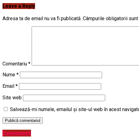
Leave a Reply
Adresa ta de email nu va fi publicată.
Câmpurile obligatorii sun
Comentariu
*
Nume
*
Email
*
Site web
Salvează-mi numele, emailul și site-ul web în acest navigat
Eveniment