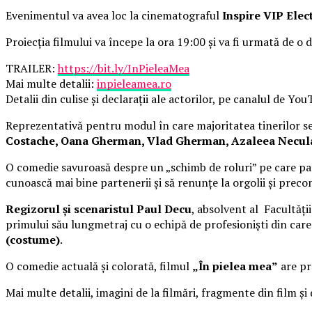
Evenimentul va avea loc la cinematograful
Inspire VIP Elec
Proiecția filmului va începe la ora 19:00 și va fi urmată de o d
TRAILER:
https://bit.ly/InPieleaMea
Mai multe detalii:
inpieleamea.ro
Detalii din culise și declarații ale actorilor, pe canalul de Yo
Reprezentativă pentru modul în care majoritatea tinerilor se 
Costache, Oana Gherman, Vlad Gherman, Azaleea Necula, 
O comedie savuroasă despre un „schimb de roluri” pe care pat
cunoască mai bine partenerii și să renunțe la orgolii și precon
Regizorul și scenaristul Paul Decu
, absolvent al Facultăți
primului său lungmetraj cu o echipă de profesioniști din car
(costume)
.
O comedie actuală și colorată, filmul
„În pielea mea”
are pre
Mai multe detalii, imagini de la filmări, fragmente din film și