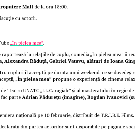
troputere Mall
de la ora 18:00.
iscuție cu actorii.
uTube
„În pielea mea”
.
raportează la relațiile de cuplu, comedia „În pielea mea” îi re
Alexandra Răduță, Gabriel Vatavu, alături de Ioana Ging
ru cupluri îl acceptă pe durata unui weekend, ce se dovedește
cepții, „
În pielea mea”
propune o experiență de cinema rela
i de Teatru UNATC „I.L.Caragiale” și al masteratului în regie de
e fac parte
Adrian Pădurețu (imagine), Bogdan Ivanovici (su
miera națională pe 10 februarie, distribuit de T.R.I.B.E. Films.
 declarații din partea actorilor sunt disponibile pe paginile soc