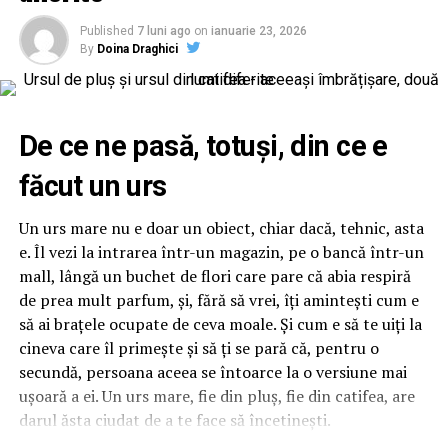
CORPORATION WEB DESIGN, CLIMA FREON
preconcepțiile, pentru a încerca să comunice mai bine
Published
7 luni ago
on
ianuarie 23, 2026
Sponsori
: CLINICA RMN TINERETULUI; CLINICA
între ei.
By
Doina Draghici
IMAMED; OMV PETROM; MIKO BEAUTY PALACE;
ȘERBAN & ASOCIAȚII; ESTEEM BODY SCULPT & SPA;
PIZZERIA VOLARE; MERLIN’S; DOWNTOWN FITNESS
Cu râs pe săturate, surprize și personaje pline de viață,
De ce ne pasă, totuși, din ce e
MATEI BASARAB; THE COFFEE HOUSE; CLAUMAR
comedia independentă
„În pielea mea”
intră în
PESCAR; UNIVERSITATEA DE ȘTIINȚE AGRONOMICE
făcut un urs
cinematografele din toată țara din 10 februarie.
ȘI MEDICINĂ VETERINARĂ BUCUREȘTI
Un urs mare nu e doar un obiect, chiar dacă, tehnic, asta
Spectatorilor li s-a pregătit o surpriză pentru data de
Parteneri
: AUTO ITALIA IMPEX SRL; KGM BUCUREȘTI
e. Îl vezi la intrarea într-un magazin, pe o bancă într-un
12 februarie: o seară specială „Date Night” organizată în
– SMT PALLADY; RAZELM LUXURY RESORT –
mall, lângă un buchet de flori care pare că abia respiră
mai multe cinematografe din rețeaua Cinema City unde
JURILOVCA; SCEMTOVICI & BENOWITZ GALLERY;
de prea mult parfum, și, fără să vrei, îți amintești cum e
toți cei care cumpără un bilet la comedia „În pielea mea”
CREATIVE AVOCADOS; ALCHEMICO.
să ai brațele ocupate de ceva moale. Și cum e să te uiți la
vor primi un premiu garantat din partea Avon.
cineva care îl primește și să ți se pară că, pentru o
Partener social
: Asociația „România Zâmbește”.
secundă, persoana aceea se întoarce la o versiune mai
Distribuitor:
T.R.I.B.E. Films
.
Până pe 23 februarie, toți spectatorii din țară care și-au
ușoară a ei. Un urs mare, fie din pluș, fie din catifea, are
www.facebook.com/TribeFilms.ro
–
cumpărat bilet la filmul „În pielea mea” se pot înscrie în
darul ăsta ciudat de a te face să încetinești.
www.instagram.com/tribefilms.ro/
cursa pentru un iPhone 17 Pro Max, încărcând dovada