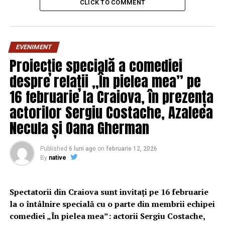
CLICK TO COMMENT
RELATED TOPICS:
PRIMA
UP NEXT
Cazul fotografiilor topless cu ducesa de Cambridge. Cât
EVENIMENT
vor lua AMENDĂ autorii | DoljAZI
Proiecție specială a comediei
DON'T MISS
despre relații „În pielea mea” pe
Trei motive pentru care amanetul este o soluție bună de
16 februarie la Craiova, în prezența
împrumut | DoljAZI
actorilor Sergiu Costache, Azaleea
Necula și Oana Gherman
Published
6 luni ago
on
februarie 12, 2026
By
native
Spectatorii din Craiova sunt invitați pe 16 februarie
la o întâlnire specială cu o parte din membrii echipei
comediei „În pielea mea”: actorii Sergiu Costache,