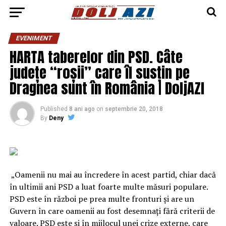
EVENIMENT
HARTA taberelor din PSD. Câte
județe “roșii” care îl susțin pe
Dragnea sunt în România | DoljAZI
Published
8 ani ago
on
septembrie 20, 2018
By
Deny
„Oamenii nu mai au încredere în acest partid, chiar dacă
în ultimii ani PSD a luat foarte multe măsuri populare.
PSD este în război pe prea multe fronturi şi are un
Guvern în care oamenii au fost desemnaţi fără criterii de
valoare. PSD este şi în mijlocul unei crize externe, care