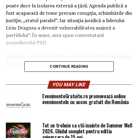
poate duce la izolarea externă a ţării. Agenda publică a
fost acaparată de teme precum corupţia, schimbările din
justiţie, „statul paralel”.
Iar situaţia juridică a liderului
Liviu Dragnea a devenit vulnerabilitatea majoră a
partidului”. În mare, asta spun contestatarii
preşedintelui PSD.
Scrisoarea este semnată de oameni consideraţi apropiaţi
ai lui Liviu Dragnea, unii dintre ei chiar amici buni.
CONTINUE READING
Pe de altă parte, Liviu Dragnea pune totul pe seama
taberei adverse. Unii dintre cei care au rămas lângă el
YOU MAY LIKE
vorbesc despre semnatarii scrisorii ca despre trădători.
EvenimenteGratuite.ro promovează online
evenimentele cu acces gratuit din România
Sunt 19 filiale care îl susţin pe Dragnea şi 16 care sunt
de partea semnatarilor scrisorii, potrivit informaţiilor
Digi24.
Tot ce trebuie sa stii inainte de Summer Well
2026. Ghidul complet pentru editia
În sprijinul actualului şef al PSD sunt Satu Mare,
aniversara de 15 ani