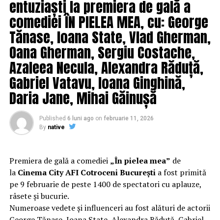
entuziaști la premiera de gală a
comediei ÎN PIELEA MEA, cu: George
O comedie savuroasă despre un „schimb de roluri” pe
Tănase, Ioana State, Vlad Gherman,
care patru cupluri îl acceptă pe durata unui weekend, ce
se dovedește un mod haios prin care protagoniștii
Oana Gherman, Sergiu Costache,
reușesc să-și cunoască mai bine partenerii și să renunțe
Azaleea Necula, Alexandra Răduță,
la orgolii și preconcepții, „
În pielea mea”
propune o
Gabriel Vatavu, Ioana Ginghină,
experiență de cinema relaxantă și amuzantă.
Daria Jane, Mihai Găinușă
Regizorul și scenaristul Paul Decu
, absolvent al
Facultății de Teatru UNATC „I.L.Caragiale” și al
Published
6 luni ago
on
februarie 11, 2026
masteratului în regie de film de la MetFilm School
By
native
Londra, a colaborat la realizarea primului său
lungmetraj cu o echipă de profesioniști din care fac
parte
Adrian Pădurețu (imagine), Bogdan Ivanovici
Premiera de gală a comediei
„În pielea mea”
de
(sunet), Anca Miron (scenografie), Francisca Vass
la
Cinema City AFI Cotroceni București
a fost primită
(costume)
.
pe 9 februarie de peste 1400 de spectatori cu aplauze,
râsete și bucurie.
O comedie actuală și colorată, filmul
„În pielea mea”
Numeroase vedete și influenceri au fost alături de actorii
are premiera națională pe 10 februarie, distribuit de
George Tănase, Ioana State, Alexandra Răduță, Gabriel