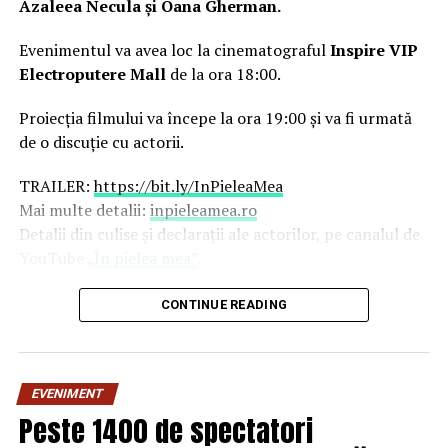
Azaleea Necula și Oana Gherman.
Evenimentul va avea loc la cinematograful
Inspire VIP
Electroputere Mall
de la ora 18:00.
Proiecția filmului va începe la ora 19:00 și va fi urmată
de o discuție cu actorii.
TRAILER:
https://bit.ly/InPieleaMea
Mai multe detalii:
inpieleamea.ro
Detalii din culise și declarații ale actorilor, pe canalul de
YouTube
„În pielea mea”
.
Reprezentativă pentru modul în care majoritatea
CONTINUE READING
tinerilor se raportează la relațiile de cuplu, comedia „În
pielea mea” îi reunește în distribuție pe
Ioana State,
George Tănase, Sergiu Costache, Oana Gherman,
EVENIMENT
Vlad Gherman, Azaleea Necula, Alexandra Răduță,
Peste 1400 de spectatori
Gabriel Vatavu, alături de Ioana Ginghină, Mihai
Găinușă, Daria Jane
și alții.