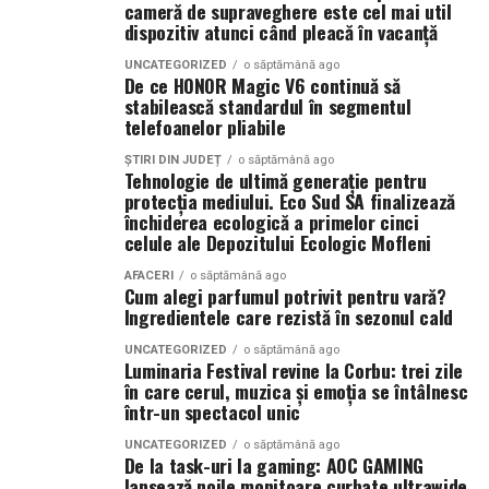
cameră de supraveghere este cel mai util
TRAILER:
https://bit.ly/InPieleaMea
dispozitiv atunci când pleacă în vacanță
Catifeaua nu te gâdilă. Nu are părul acela care îți face
Site oficial:
inpieleamea.ro
pielea să zâmbească. Te mângâie altfel, mai neted, mai
UNCATEGORIZED
o săptămână ago
De ce HONOR Magic V6 continuă să
dens, mai uniform. Uneori, când e de calitate bună, pare
Mai multe detalii, imagini de la filmări, fragmente din
stabilească standardul în segmentul
aproape răcoroasă la atingere, înainte să se încălzească
telefoanelor pliabile
film, declarații din partea actorilor și informații despre
de la mâna ta.
concursuri sunt disponibile pe paginile social media ale
ȘTIRI DIN JUDEȚ
o săptămână ago
Tehnologie de ultimă generație pentru
filmului de
Facebook
,
Instagram
,
TikTok
.
Prima diferență reală: cum se
protecția mediului. Eco Sud SA finalizează
închiderea ecologică a primelor cinci
Adrian Pădurețu semnează imaginea filmului. De sunet
simte îmbrățișarea
celule ale Depozitului Ecologic Mofleni
s-a ocupat Bogdan Ivanovici, de scenografie Anca
AFACERI
o săptămână ago
Miron, iar de costume Francisca Vass.
Aici, dacă mă întrebi pe mine, se decide totul. Un urs din
Cum alegi parfumul potrivit pentru vară?
Ingredientele care rezistă în sezonul cald
pluș, mai ales unul mare, te învăluie. Perii lui se așază pe
„În Pielea Mea”
este un film produs de: CB MOTION
piele, umplu spațiul dintre tine și el. Când îl strângi, ai
UNCATEGORIZED
o săptămână ago
PICTURES.
Luminaria Festival revine la Corbu: trei zile
senzația că strângi un nor ușor cam dezordonat, un nor
în care cerul, muzica și emoția se întâlnesc
care a stat prea mult pe o canapea și a prins miros de
Producător asociat: MAGNETIC MEDIA PRODUCTIONS
într-un spectacol unic
detergent și, poate, de parfum.
UNCATEGORIZED
o săptămână ago
Producător: Claudiu Boboc
De la task-uri la gaming: AOC GAMING
Un urs din catifea, în schimb, te întâmpină cu o
lansează noile monitoare curbate ultrawide