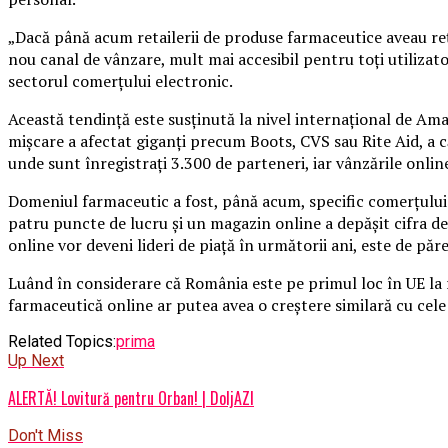
„Dacă până acum retailerii de produse farmaceutice aveau reţin
nou canal de vânzare, mult mai accesibil pentru toţi utiliza
sectorul comerţului electronic.
Această tendinţă este susţinută la nivel internaţional de Am
mişcare a afectat giganţi precum Boots, CVS sau Rite Aid, a c
unde sunt înregistraţi 3.300 de parteneri, iar vânzările onlin
Domeniul farmaceutic a fost, până acum, specific comerţului t
patru puncte de lucru şi un magazin online a depăşit cifra de 
online vor deveni lideri de piaţă în următorii ani, este de păr
Luând în considerare că România este pe primul loc în UE la r
farmaceutică online ar putea avea o creştere similară cu cele 
Related Topics:
prima
Up Next
ALERTĂ! Lovitură pentru Orban! | DoljAZI
Don't Miss