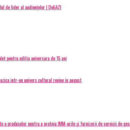
ul de lider al audiențelor | DoljAZI
et pentru editia aniversara de 15 ani
ica intr-un univers cultural revine in august
 a produselor pentru a proteja IMM-urile și furnizorii de servicii de ge