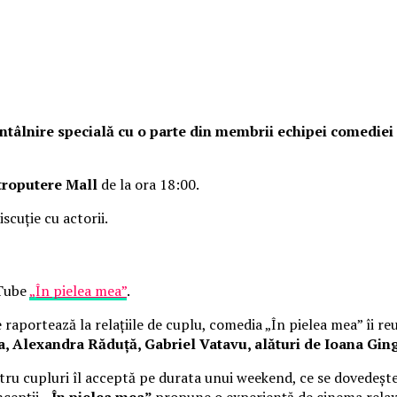
o întâlnire specială cu o parte din membrii echipei comedie
troputere Mall
de la ora 18:00.
iscuție cu actorii.
uTube
„În pielea mea”
.
raportează la relațiile de cuplu, comedia „În pielea mea” îi re
Alexandra Răduță, Gabriel Vatavu, alături de Ioana Ging
ru cupluri îl acceptă pe durata unui weekend, ce se dovedește
cepții, „
În pielea mea”
propune o experiență de cinema rela