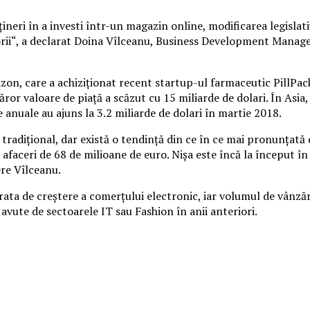
eri în a investi într-un magazin online, modificarea legislativ
torii“, a declarat Doina Vîlceanu, Business Development Manag
azon, care a achiziţionat recent startup-ul farmaceutic PillPa
ăror valoare de piaţă a scăzut cu 15 miliarde de dolari. În Asi
e anuale au ajuns la 3.2 miliarde de dolari în martie 2018.
radiţional, dar există o tendinţă din ce în ce mai pronunţată 
afaceri de 68 de milioane de euro. Nişa este încă la început în
ere Vîlceanu.
ata de creştere a comerţului electronic, iar volumul de vânzări
avute de sectoarele IT sau Fashion în anii anteriori.