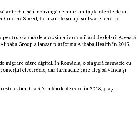
ă ar trebui să îi convingă de oportunităţile oferite de un
er ContentSpeed, furnizor de soluţii software pentru
ck pentru o sumă de aproximativ un miliard de dolari. Această
a, Alibaba Group a lansat platforma Alibaba Health în 2015,
de migrare către digital. În România, o singură farmacie cu
 comerţul electronic, dar farmaciile care aleg să vândă şi
 este estimat la 3,5 miliarde de euro în 2018, piaţa