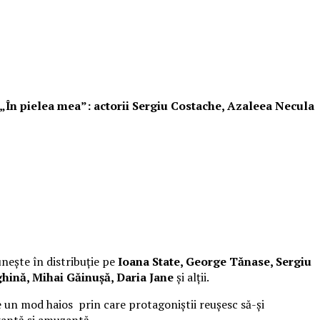
i „În pielea mea”: actorii Sergiu Costache, Azaleea Necula
unește în distribuție pe
Ioana State, George Tănase, Sergiu
hină, Mihai Găinușă, Daria Jane
și alții.
 un mod haios prin care protagoniștii reușesc să-și
xantă și amuzantă.