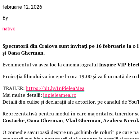
februarie 12, 2026
By
native
Spectatorii din Craiova sunt invitați pe 16 februarie la 
și Oana Gherman.
Evenimentul va avea loc la cinematograful
Inspire VIP Elec
Proiecția filmului va începe la ora 19:00 și va fi urmată de o d
TRAILER:
https://bit.ly/InPieleaMea
Mai multe detalii:
inpieleamea.ro
Detalii din culise și declarații ale actorilor, pe canalul de Yo
Reprezentativă pentru modul în care majoritatea tinerilor se 
Costache, Oana Gherman, Vlad Gherman, Azaleea Necula, 
O comedie savuroasă despre un „schimb de roluri” pe care pat
cunoască mai bine partenerii și să renunțe la orgolii și precon