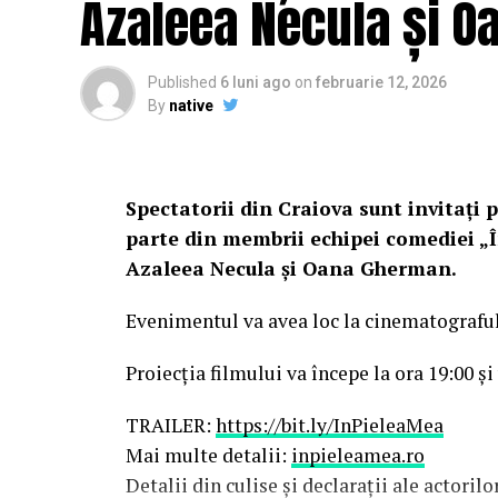
Azaleea Necula și 
Published
6 luni ago
on
februarie 12, 2026
By
native
Spectatorii din Craiova sunt invitați p
parte din membrii echipei comediei „Î
Azaleea Necula și Oana Gherman.
Evenimentul va avea loc la cinematografu
Proiecția filmului va începe la ora 19:00 și
TRAILER:
https://bit.ly/InPieleaMea
Mai multe detalii:
inpieleamea.ro
Detalii din culise și declarații ale actoril