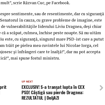
e mult”, scrie Răzvan Cuc, pe Facebook.
 despre sentimente, sau de resentimente, dar cu siguranţă
. Senatorul în cauza, cu grave probleme de imagine, este
de vulnerabilităţile liderului Liviu Dragnea, deşi chiar
e că a scăpat, culmea, închise peste noapte. Să nu uităm
u este, cu siguranţă, singurul mare PSD-ist care a putut
 am trăit pe pielea mea cuvintele lui Nicolae Iorga, cel
josesc şi înfrângeri care te înalţă!”, dar nu pot accepta
tică!”, mai spune fostul ministru.
UP NEXT
prit
EXCLUSIV! S-a tranșat lupta în CEX
|
PSD! Câștigă sau pierde Dragnea:
REZULTATUL | DoljAZI