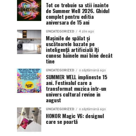
Tot ce trebuie sa stii inainte
de Summer Well 2026. Ghidul
complet pentru editia
aniversara de 15 ani
UNCATEGORIZED
4 zile ago
Mașinile de spălat și
uscătoarele bazate pe
inteligență artificială îți
cunosc hainele mai bine decât
tine
UNCATEGORIZED
o săptămână ago
SUMMER WELL implineste 15
ani. Festivalul care a
transformat muzica intr-un
univers cultural revine in
august
UNCATEGORIZED
o săptămână ago
HONOR Magic V6: designul
care se poartă