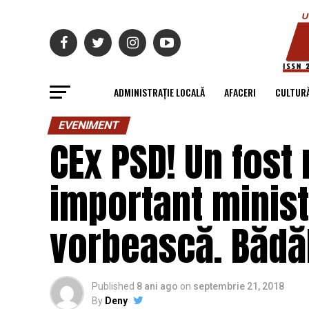
ADMINISTRAȚIE LOCALĂ
AFACERI
CULTUR
EVENIMENT
CEx PSD! Un fost 
important minist
vorbească. Bădăla
Published
8 ani ago
on
septembrie 21, 2018
By
Deny