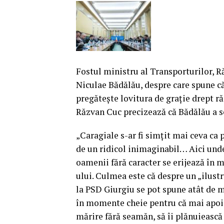
Fostul ministru al Transporturilor, Ră
Niculae Bădălău, despre care spune că
pregăteşte lovitura de graţie drept r
Răzvan Cuc precizează că Bădălău a s
„Caragiale s-ar fi simţit mai ceva ca pe
de un ridicol inimaginabil… Aici unde
oamenii fără caracter se erijează în m
ului.
Culmea este că despre un „ilustru
la PSD Giurgiu se pot spune atât de mu
în momente cheie pentru că mai apoi, 
mărire fără seamăn, să îi plănuiească 