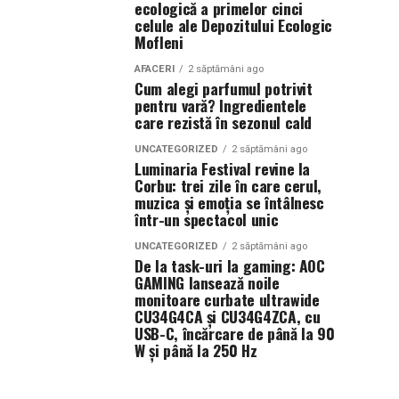
ecologică a primelor cinci
celule ale Depozitului Ecologic
Mofleni
AFACERI
2 săptămâni ago
Cum alegi parfumul potrivit
pentru vară? Ingredientele
care rezistă în sezonul cald
UNCATEGORIZED
2 săptămâni ago
Luminaria Festival revine la
Corbu: trei zile în care cerul,
muzica și emoția se întâlnesc
într-un spectacol unic
UNCATEGORIZED
2 săptămâni ago
De la task-uri la gaming: AOC
GAMING lansează noile
monitoare curbate ultrawide
CU34G4CA și CU34G4ZCA, cu
USB-C, încărcare de până la 90
W și până la 250 Hz