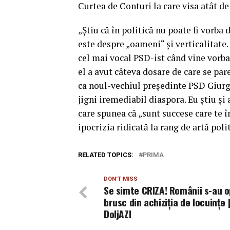
Curtea de Conturi la care visa atât d
„Ştiu că în politică nu poate fi vorba
este despre „oameni“ şi verticalitate
cel mai vocal PSD-ist când vine vorba 
el a avut câteva dosare de care se par
ca noul-vechiul preşedinte PSD Giurgi
jigni iremediabil diaspora. Eu ştiu şi
care spunea că „sunt succese care te în
ipocrizia ridicată la rang de artă poli
RELATED TOPICS:
PRIMA
DON'T MISS
Se simte CRIZA! Românii s-au o
brusc din achiziția de locuințe 
DoljAZI