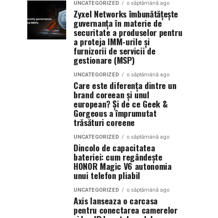
UNCATEGORIZED
o săptămână ago
Zyxel Networks îmbunătățește
guvernanța în materie de
securitate a produselor pentru
a proteja IMM-urile și
furnizorii de servicii de
gestionare (MSP)
UNCATEGORIZED
o săptămână ago
Care este diferența dintre un
brand coreean și unul
european? Și de ce Geek &
Gorgeous a împrumutat
trăsături coreene
UNCATEGORIZED
o săptămână ago
Dincolo de capacitatea
bateriei: cum regândește
HONOR Magic V6 autonomia
unui telefon pliabil
UNCATEGORIZED
o săptămână ago
Axis lanseaza o carcasa
pentru conectarea camerelor