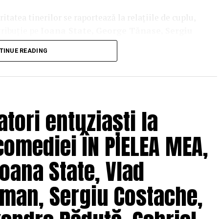
tatea tinerilor se raportează la relațiile de cuplu,
tribuție pe
Ioana State, George Tănase, Sergiu
n, Azaleea Necula, Alexandra Răduță,
TINUE READING
hină, Mihai Găinușă, Daria Jane
și alții.
oluri” pe care patru cupluri îl acceptă pe durata
s prin care protagoniștii reușesc să-și cunoască
 și preconcepții, „
În pielea mea”
propune o
tori entuziaști la
tă.
comediei ÎN PIELEA MEA,
solvent al Facultății de Teatru UNATC
 de film de la MetFilm School Londra, a colaborat la
oana State, Vlad
hipă de profesioniști din care fac parte
Adrian
(sunet), Anca Miron (scenografie), Francisca
man, Sergiu Costache,
pielea mea”
are premiera națională pe 10