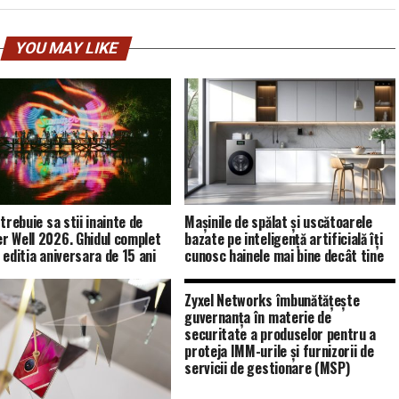
YOU MAY LIKE
trebuie sa stii inainte de
Mașinile de spălat și uscătoarele
 Well 2026. Ghidul complet
bazate pe inteligență artificială îți
 editia aniversara de 15 ani
cunosc hainele mai bine decât tine
Zyxel Networks îmbunătățește
guvernanța în materie de
securitate a produselor pentru a
proteja IMM-urile și furnizorii de
servicii de gestionare (MSP)