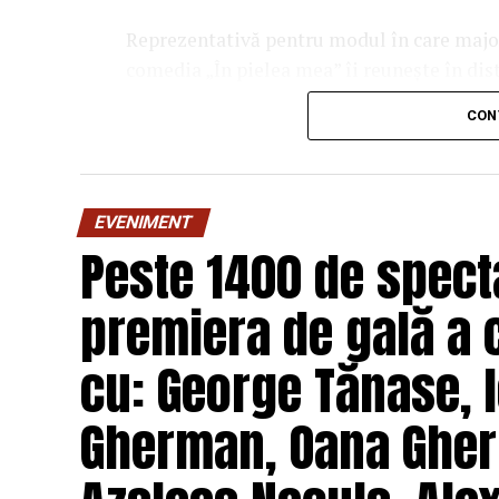
Reprezentativă pentru modul în care majori
comedia „În pielea mea” îi reunește în dis
Costache, Oana Gherman, Vlad Gherma
CON
Gabriel Vatavu, alături de Ioana Ging
O comedie savuroasă despre un „schimb de r
unui weekend, ce se dovedește un mod haio
EVENIMENT
mai bine partenerii și să renunțe la orgolii
Peste 1400 de specta
experiență de cinema relaxantă și amuzan
premiera de gală a 
Regizorul și scenaristul Paul Decu
, ab
„I.L.Caragiale” și al masteratului în regie
cu: George Tănase, I
realizarea primului său lungmetraj cu o ec
Pădurețu (imagine), Bogdan Ivanovici 
Gherman, Oana Gher
Vass (costume)
.
O comedie actuală și colorată, filmul
„În 