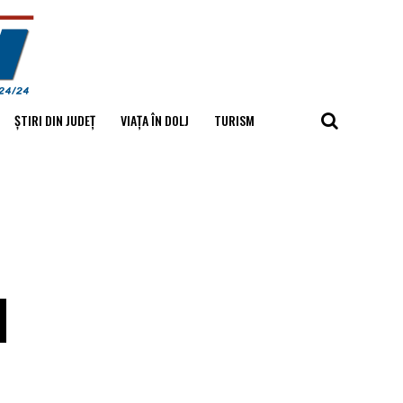
ȘTIRI DIN JUDEȚ
VIAȚA ÎN DOLJ
TURISM
I