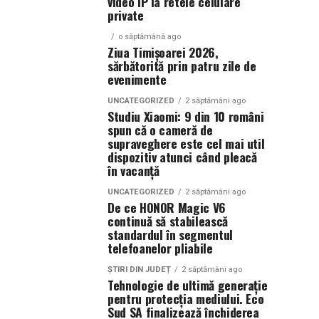
video IP la retele celulare
private
o săptămână ago
Ziua Timișoarei 2026,
sărbătorită prin patru zile de
evenimente
UNCATEGORIZED
2 săptămâni ago
Studiu Xiaomi: 9 din 10 români
spun că o cameră de
supraveghere este cel mai util
dispozitiv atunci când pleacă
în vacanță
UNCATEGORIZED
2 săptămâni ago
De ce HONOR Magic V6
continuă să stabilească
standardul în segmentul
telefoanelor pliabile
ȘTIRI DIN JUDEȚ
2 săptămâni ago
Tehnologie de ultimă generație
pentru protecția mediului. Eco
Sud SA finalizează închiderea