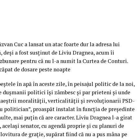
zvan Cuc a lansat un atac foarte dur la adresa lui
, deşi a fost susţinut de Liviu Dragnea, acum îi
ăzbunare pentru că nu l-a numit la Curtea de Conturi.
căpat de dosare peste noapte
ştele în apă în aceste zile, în peisajul politic de la noi,
 duşmanii politici îşi zâmbesc şi par prieteni şi unde
aeştrii moralităţii, verticalităţii şi revoluţionarii PSD-
 politician”, proaspăt instalat în funcţia de preşedinte
lte, mai puţin că are caracter. Liviu Dragnea l-a girat
acelaşi senator, cu agendă proprie şi cu planuri de
lovitura de graţie, supărat fiind că nu a pus mâna pe