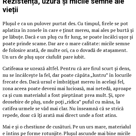
Rezistență, uzură și micile semne ale
vieții
Plușul e ca un pulover purtat des. Cu timpul, firele se pot
aplatiza în zonele în care e ținut mereu, mai ales pe burtă și
pe lăbuțe. Dacă e un pluș cu fir lung, se poate încâlci ușor și
poate prinde scame. Dar are o mare calitate: micile semne
de folosire arată, de multe ori, ca o dovadă de atașament.
Un urs de pluș ușor ciufulit pare iubit.
Catifeaua se uzează altfel. Pentru că are firul scurt și dens,
nu se încâlcește la fel, dar poate căpăta „lustru” în locurile
frecate des. Dacă ursul e îmbrățișat mereu în același fel,
zona aceea poate deveni mai lucioasă, mai netedă, aproape
ca și cum materialul a fost pieptănat prea mult. Și, spre
deosebire de pluș, unde poți „ridica” puful cu mâna, la
catifea urmele se văd mai clar. Nu înseamnă că se strică
repede, doar că îți arată mai direct unde a fost atins.
Mai e și o chestiune de cusături. Pe un urs mare, materialul
e întins pe forme rotunjite. Plușul ascunde mai bine micile