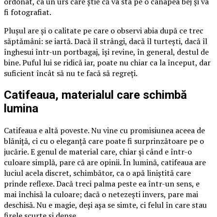
ordonat, ca un urs care știe că va sta pe o canapea bej și va
fi fotografiat.
Plușul are și o calitate pe care o observi abia după ce trec
săptămâni: se iartă. Dacă îl strângi, dacă îl turtești, dacă îl
înghesui într-un portbagaj, își revine, în general, destul de
bine. Puful lui se ridică iar, poate nu chiar ca la început, dar
suficient încât să nu te facă să regreți.
Catifeaua, materialul care schimbă
lumina
Catifeaua e altă poveste. Nu vine cu promisiunea aceea de
blăniță, ci cu o eleganță care poate fi surprinzătoare pe o
jucărie. E genul de material care, chiar și când e într-o
culoare simplă, pare că are opinii. În lumină, catifeaua are
luciul acela discret, schimbător, ca o apă liniștită care
prinde reflexe. Dacă treci palma peste ea într-un sens, e
mai închisă la culoare; dacă o netezești invers, pare mai
deschisă. Nu e magie, deși așa se simte, ci felul în care stau
firele scurte și dense.