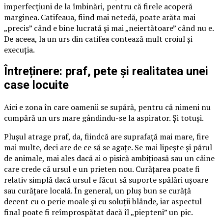
imperfecțiuni de la îmbinări, pentru că firele acoperă
marginea. Catifeaua, fiind mai netedă, poate arăta mai
„precis” când e bine lucrată și mai „neiertătoare” când nu e.
De aceea, la un urs din catifea contează mult croiul și
execuția.
Întreținere: praf, pete și realitatea unei
case locuite
Aici e zona în care oamenii se supără, pentru că nimeni nu
cumpără un urs mare gândindu-se la aspirator. Și totuși.
Plușul atrage praf, da, fiindcă are suprafață mai mare, fire
mai multe, deci are de ce să se agațe. Se mai lipește și părul
de animale, mai ales dacă ai o pisică ambițioasă sau un câine
care crede că ursul e un prieten nou. Curățarea poate fi
relativ simplă dacă ursul e făcut să suporte spălări ușoare
sau curățare locală. În general, un pluș bun se curăță
decent cu o perie moale și cu soluții blânde, iar aspectul
final poate fi reîmprospătat dacă îl „piepteni” un pic.