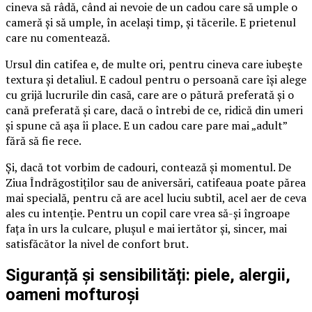
cineva să râdă, când ai nevoie de un cadou care să umple o
cameră și să umple, în același timp, și tăcerile. E prietenul
care nu comentează.
Ursul din catifea e, de multe ori, pentru cineva care iubește
textura și detaliul. E cadoul pentru o persoană care își alege
cu grijă lucrurile din casă, care are o pătură preferată și o
cană preferată și care, dacă o întrebi de ce, ridică din umeri
și spune că așa îi place. E un cadou care pare mai „adult”
fără să fie rece.
Și, dacă tot vorbim de cadouri, contează și momentul. De
Ziua Îndrăgostiților sau de aniversări, catifeaua poate părea
mai specială, pentru că are acel luciu subtil, acel aer de ceva
ales cu intenție. Pentru un copil care vrea să-și îngroape
fața în urs la culcare, plușul e mai iertător și, sincer, mai
satisfăcător la nivel de confort brut.
Siguranță și sensibilități: piele, alergii,
oameni mofturoși