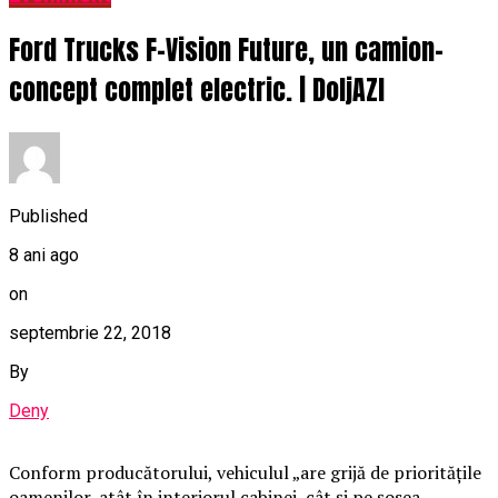
Ford Trucks F-Vision Future, un camion-
concept complet electric. | DoljAZI
Published
8 ani ago
on
septembrie 22, 2018
By
Deny
Conform producătorului, vehiculul „are grijă de priorităţile
oamenilor, atât în ​​interiorul cabinei, cât şi pe şosea,