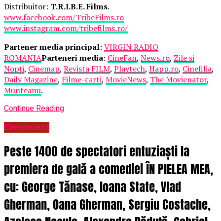
Distribuitor:
T.R.I.B.E. Films
.
www.facebook.com/TribeFilms.ro
–
www.instagram.com/tribefilms.ro/
Partener media principal
:
VIRGIN RADIO
ROMANIA
Parteneri media
:
CineFan
,
News.ro
,
Zile și
Nopți
,
Cinemap
,
Revista FILM
,
Playtech
,
Happ.ro
,
Cinefilia
,
Daily Magazine
,
Filme-carti
,
MovieNews
,
The Movienator
,
Munteanu
.
Continue Reading
Eveniment
Peste 1400 de spectatori entuziaști la
premiera de gală a comediei ÎN PIELEA MEA,
cu: George Tănase, Ioana State, Vlad
Gherman, Oana Gherman, Sergiu Costache,