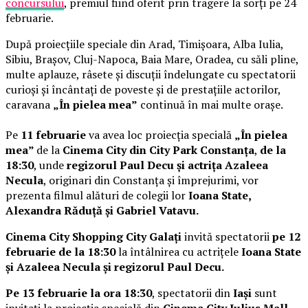
concursului
, premiul fiind oferit prin tragere la sorți pe 24
februarie.
După proiecțiile speciale din Arad, Timișoara, Alba Iulia,
Sibiu, Brașov, Cluj-Napoca, Baia Mare, Oradea, cu săli pline,
multe aplauze, râsete și discuții îndelungate cu spectatorii
curioși și încântați de poveste și de prestațiile actorilor,
caravana
„În pielea mea”
continuă în mai multe orașe.
Pe
11 februarie
va avea loc proiecția specială
„În pielea
mea”
de la
Cinema City din City Park Constanța
,
de la
18:30
, unde
regizorul Paul Decu și actrița Azaleea
Necula
, originari din Constanța și împrejurimi, vor
prezenta filmul alături de colegii lor
Ioana State,
Alexandra Răduță și Gabriel Vatavu.
Cinema City Shopping City Galați
invită spectatorii
pe 12
februarie de la 18:30
la întâlnirea cu actrițele
Ioana State
și Azaleea Necula și regizorul Paul Decu.
Pe 13 februarie la ora 18:30
, spectatorii din
Iași
sunt