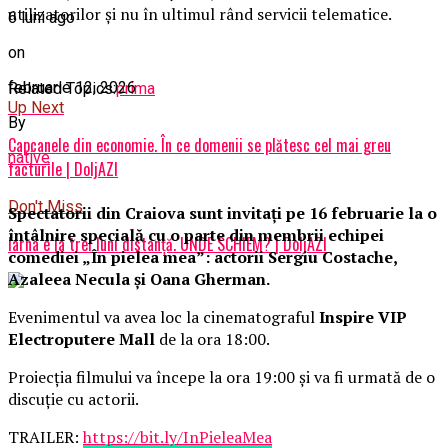
utilizatorilor şi nu în ultimul rând servicii telematice.
6 luni ago
on
februarie 12, 2026
Related Topics:
prima
Up Next
By
Capcanele din economie. În ce domenii se plătesc cel mai greu
native
facturile | DoljAZI
Don't Miss
Spectatorii din Craiova sunt invitați pe 16 februarie la o
întâlnire specială cu o parte din membrii echipei
Iarna e la trei luni distanță. UNDE SCHIEM? | DoljAZI
comediei „În pielea mea”: actorii Sergiu Costache,
Azaleea Necula și Oana Gherman.
Evenimentul va avea loc la cinematograful
Inspire VIP
Electroputere Mall
de la ora 18:00.
Proiecția filmului va începe la ora 19:00 și va fi urmată de o
discuție cu actorii.
TRAILER:
https://bit.ly/InPieleaMea