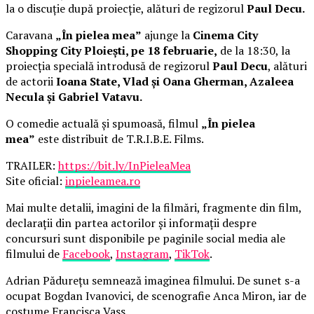
la o discuție după proiecție, alături de regizorul
Paul Decu.
Caravana
„În pielea mea”
ajunge la
Cinema City
Shopping City Ploiești, pe 18 februarie,
de la 18:30, la
proiecția specială introdusă de regizorul
Paul Decu
, alături
de actorii
Ioana State, Vlad și Oana Gherman, Azaleea
Necula și Gabriel Vatavu.
O comedie actuală și spumoasă, filmul
„În pielea
mea”
este distribuit de T.R.I.B.E. Films.
TRAILER:
https://bit.ly/InPieleaMea
Site oficial:
inpieleamea.ro
Mai multe detalii, imagini de la filmări, fragmente din film,
declarații din partea actorilor și informații despre
concursuri sunt disponibile pe paginile social media ale
filmului de
Facebook
,
Instagram
,
TikTok
.
Adrian Pădurețu semnează imaginea filmului. De sunet s-a
ocupat Bogdan Ivanovici, de scenografie Anca Miron, iar de
costume Francisca Vass.