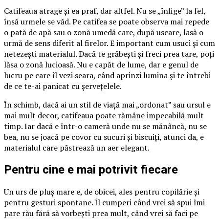
Catifeaua atrage și ea praf, dar altfel. Nu se „înfige” la fel,
însă urmele se văd. Pe catifea se poate observa mai repede
o pată de apă sau o zonă umedă care, după uscare, lasă o
urmă de sens diferit al firelor. E important cum usuci și cum
netezești materialul. Dacă te grăbești și freci prea tare, poți
lăsa o zonă lucioasă. Nu e capăt de lume, dar e genul de
lucru pe care îl vezi seara, când aprinzi lumina și te întrebi
de ce te-ai panicat cu șervețelele.
În schimb, dacă ai un stil de viață mai „ordonat” sau ursul e
mai mult decor, catifeaua poate rămâne impecabilă mult
timp. Iar dacă e într-o cameră unde nu se mănâncă, nu se
bea, nu se joacă pe covor cu sucuri și biscuiți, atunci da, e
materialul care păstrează un aer elegant.
Pentru cine e mai potrivit fiecare
Un urs de pluș mare e, de obicei, ales pentru copilărie și
pentru gesturi spontane. Îl cumperi când vrei să spui îmi
pare rău fără să vorbești prea mult, când vrei să faci pe