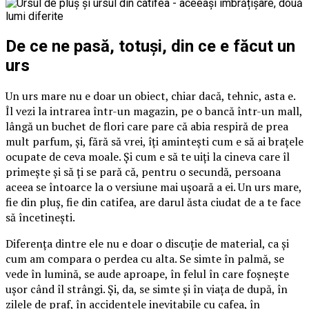
De ce ne pasă, totuși, din ce e făcut un
urs
Un urs mare nu e doar un obiect, chiar dacă, tehnic, asta e.
Îl vezi la intrarea într-un magazin, pe o bancă într-un mall,
lângă un buchet de flori care pare că abia respiră de prea
mult parfum, și, fără să vrei, îți amintești cum e să ai brațele
ocupate de ceva moale. Și cum e să te uiți la cineva care îl
primește și să ți se pară că, pentru o secundă, persoana
aceea se întoarce la o versiune mai ușoară a ei. Un urs mare,
fie din pluș, fie din catifea, are darul ăsta ciudat de a te face
să încetinești.
Diferența dintre ele nu e doar o discuție de material, ca și
cum am compara o perdea cu alta. Se simte în palmă, se
vede în lumină, se aude aproape, în felul în care foșnește
ușor când îl strângi. Și, da, se simte și în viața de după, în
zilele de praf, în accidentele inevitabile cu cafea, în