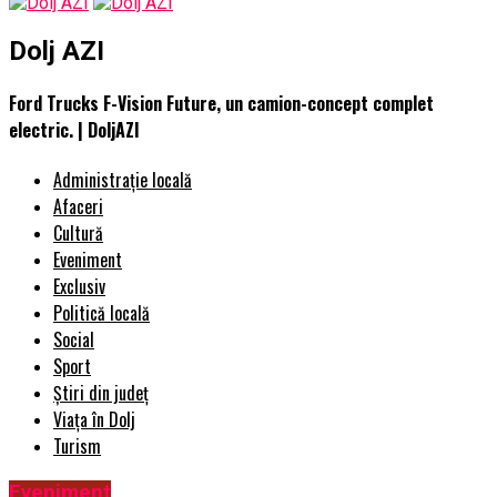
Dolj AZI
Ford Trucks F-Vision Future, un camion-concept complet
electric. | DoljAZI
Administrație locală
Afaceri
Cultură
Eveniment
Exclusiv
Politică locală
Social
Sport
Știri din județ
Viața în Dolj
Turism
Eveniment