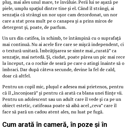
pluș, mai ales unul mare, te învăluie. Perii lui se așază pe
piele, umplu spațiul dintre tine și el. Când îl strângi, ai
senzația că strângi un nor ușor cam dezordonat, un nor
care a stat prea mult pe o canapea și a prins miros de
detergent și, poate, de parfum.
Un urs din catifea, în schimb, te întâmpină cu o suprafață
mai continuă. Nu ai acele fire care se mișcă independent, ci
o textură unitară. Îmbrățișarea se simte mai „curată” ca
senzație, mai netedă. Și, ciudat, poate părea un pic mai rece
la început, ca o rochie de seară pe care o atingi înainte să o
îmbraci. Dar după câteva secunde, devine la fel de cald,
doar că altfel.
Pentru un copil mic, plușul e adesea mai prietenos, pentru
că îl „înconjoară” și pentru că arată ca blana unei ființe vii.
Pentru un adolescent sau un adult care îl vede și ca pe un
obiect estetic, catifeaua poate să aibă acel „ceva” care îl
face să pară un cadou atent ales, nu luat pe fugă.
Cum arată în cameră, în poze și în