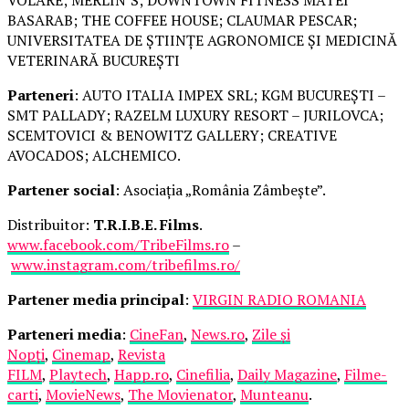
VOLARE; MERLIN’S; DOWNTOWN FITNESS MATEI
BASARAB; THE COFFEE HOUSE; CLAUMAR PESCAR;
UNIVERSITATEA DE ȘTIINȚE AGRONOMICE ȘI MEDICINĂ
VETERINARĂ BUCUREȘTI
Parteneri
: AUTO ITALIA IMPEX SRL; KGM BUCUREȘTI –
SMT PALLADY; RAZELM LUXURY RESORT – JURILOVCA;
SCEMTOVICI & BENOWITZ GALLERY; CREATIVE
AVOCADOS; ALCHEMICO.
Partener social
: Asociația „România Zâmbește”.
Distribuitor:
T.R.I.B.E. Films
.
www.facebook.com/TribeFilms.ro
–
www.instagram.com/tribefilms.ro/
Partener media principal
:
VIRGIN RADIO ROMANIA
Parteneri media
:
CineFan
,
News.ro
,
Zile și
Nopți
,
Cinemap
,
Revista
FILM
,
Playtech
,
Happ.ro
,
Cinefilia
,
Daily Magazine
,
Filme-
carti
,
MovieNews
,
The Movienator
,
Munteanu
.