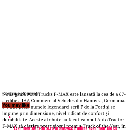
N
Continue Reading
oua gamă Ford Trucks F-MAX este lansată la cea de a 67-
a ediţie a IAA Commercial Vehicles din Hanovra, Germania.
You may like
F-MAX preia numele legendarei serii F de la Ford şi se
impune prin dimensiune, nivel ridicat de confort şi
durabilitate. Aceste atribute au facut ca noul AutoTractor
F-MAX să câştige prestigiosul premiu Truck of the Year, în
EvenimenteGratuite.ro promovează online evenimentele cu