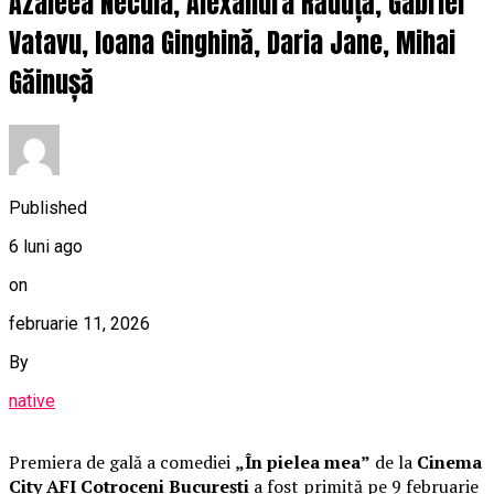
Azaleea Necula, Alexandra Răduță, Gabriel
Vatavu, Ioana Ginghină, Daria Jane, Mihai
Găinușă
Published
6 luni ago
on
februarie 11, 2026
By
native
Premiera de gală a comediei
„În pielea mea”
de la
Cinema
City AFI Cotroceni București
a fost primită pe 9 februarie