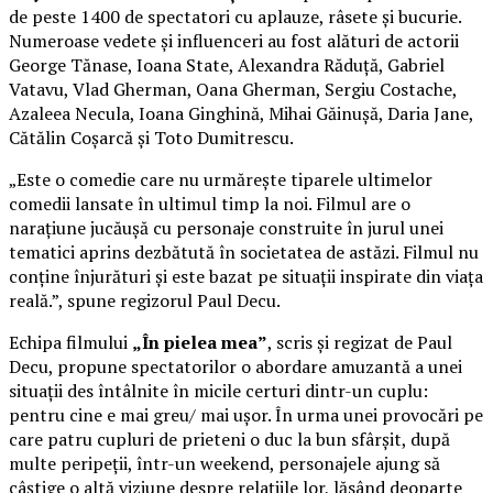
de peste 1400 de spectatori cu aplauze, râsete și bucurie.
Numeroase vedete și influenceri au fost alături de actorii
George Tănase, Ioana State, Alexandra Răduță, Gabriel
Vatavu, Vlad Gherman, Oana Gherman, Sergiu Costache,
Azaleea Necula, Ioana Ginghină, Mihai Găinușă, Daria Jane,
Cătălin Coșarcă și Toto Dumitrescu.
„Este o comedie care nu urmărește tiparele ultimelor
comedii lansate în ultimul timp la noi. Filmul are o
narațiune jucăușă cu personaje construite în jurul unei
tematici aprins dezbătută în societatea de astăzi. Filmul nu
conține înjurături și este bazat pe situații inspirate din viața
reală.”, spune regizorul Paul Decu.
Echipa filmului
„În pielea mea”
, scris și regizat de Paul
Decu, propune spectatorilor o abordare amuzantă a unei
situații des întâlnite în micile certuri dintr-un cuplu:
pentru cine e mai greu/ mai ușor. În urma unei provocări pe
care patru cupluri de prieteni o duc la bun sfârșit, după
multe peripeții, într-un weekend, personajele ajung să
câștige o altă viziune despre relațiile lor, lăsând deoparte