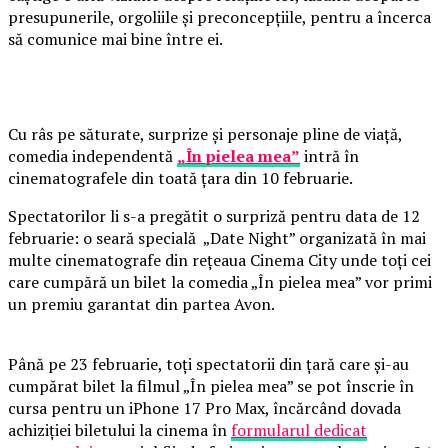
presupunerile, orgoliile și preconcepțiile, pentru a încerca
să comunice mai bine între ei.
Cu râs pe săturate, surprize și personaje pline de viață,
comedia independentă
„În pielea mea”
intră în
cinematografele din toată țara din 10 februarie.
Spectatorilor li s-a pregătit o surpriză pentru data de 12
februarie: o seară specială „Date Night” organizată în mai
multe cinematografe din rețeaua Cinema City unde toți cei
care cumpără un bilet la comedia „În pielea mea” vor primi
un premiu garantat din partea Avon.
Până pe 23 februarie, toți spectatorii din țară care și-au
cumpărat bilet la filmul „În pielea mea” se pot înscrie în
cursa pentru un iPhone 17 Pro Max, încărcând dovada
achiziției biletului la cinema în
formularul dedicat