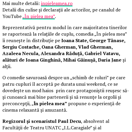
Mai multe detalii:
inpieleamea.ro
Detalii din culise și declarații ale actorilor, pe canalul de
YouTube
„În pielea mea”
.
Reprezentativă pentru modul în care majoritatea tinerilor
se raportează la relațiile de cuplu, comedia „În pielea mea”
îi reunește în distribuție pe
Ioana State, George Tănase,
Sergiu Costache, Oana Gherman, Vlad Gherman,
Azaleea Necula, Alexandra Răduță, Gabriel Vatavu,
alături de Ioana Ginghină, Mihai Găinușă, Daria Jane
și
alții.
O comedie savuroasă despre un „schimb de roluri” pe care
patru cupluri îl acceptă pe durata unui weekend, ce se
dovedește un mod haios prin care protagoniștii reușesc să-
și cunoască mai bine partenerii și să renunțe la orgolii și
preconcepții, „
În pielea mea”
propune o experiență de
cinema relaxantă și amuzantă.
Regizorul și scenaristul Paul Decu
, absolvent al
Facultății de Teatru UNATC „I.L.Caragiale” și al