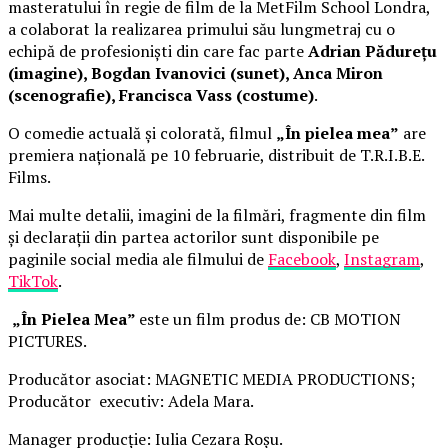
masteratului în regie de film de la MetFilm School Londra,
a colaborat la realizarea primului său lungmetraj cu o
echipă de profesioniști din care fac parte
Adrian Pădurețu
(imagine), Bogdan Ivanovici (sunet), Anca Miron
(scenografie), Francisca Vass (costume)
.
O comedie actuală și colorată, filmul
„În pielea mea”
are
premiera națională pe 10 februarie, distribuit de T.R.I.B.E.
Films.
Mai multe detalii, imagini de la filmări, fragmente din film
și declarații din partea actorilor sunt disponibile pe
paginile social media ale filmului de
Facebook
,
Instagram
,
TikTok
.
„În Pielea Mea”
este un film produs de: CB MOTION
PICTURES.
Producător asociat: MAGNETIC MEDIA PRODUCTIONS;
Producător executiv: Adela Mara.
Manager producție: Iulia Cezara Roșu.