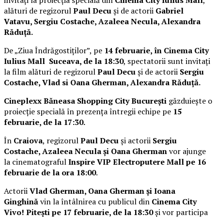
invitați la proiecția specială din
Cinema City Iulius Mall
,
alături de regizorul
Paul Decu
și de actorii
Gabriel
Vatavu, Sergiu Costache, Azaleea Necula, Alexandra
Răduță.
De „Ziua Îndrăgostiților”, pe
14 februarie, în Cinema City
Iulius Mall Suceava, de la 18:30
, spectatorii sunt invitați
la film alături de regizorul
Paul Decu
și de actorii
Sergiu
Costache, Vlad si Oana Gherman, Alexandra Răduță.
Cineplexx Băneasa Shopping City București
găzduiește o
proiecție specială în prezența întregii echipe pe
15
februarie, de la 17:30.
În
Craiova
, regizorul
Paul Decu
și actorii
Sergiu
Costache, Azaleea Necula și Oana Gherman
vor ajunge
la cinematograful
Inspire VIP Electroputere Mall pe 16
februarie de la ora 18:00
.
Actorii
Vlad Gherman, Oana Gherman și Ioana
Ginghină
vin la întâlnirea cu publicul din
Cinema City
Vivo! Pitești pe 17 februarie, de la 18:30
și vor participa