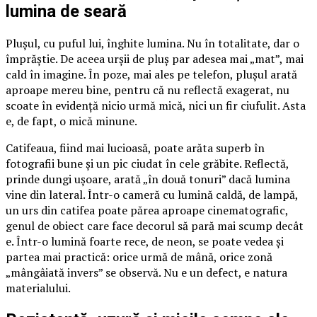
lumina de seară
Plușul, cu puful lui, înghite lumina. Nu în totalitate, dar o
împrăștie. De aceea urșii de pluș par adesea mai „mat”, mai
cald în imagine. În poze, mai ales pe telefon, plușul arată
aproape mereu bine, pentru că nu reflectă exagerat, nu
scoate în evidență nicio urmă mică, nici un fir ciufulit. Asta
e, de fapt, o mică minune.
Catifeaua, fiind mai lucioasă, poate arăta superb în
fotografii bune și un pic ciudat în cele grăbite. Reflectă,
prinde dungi ușoare, arată „în două tonuri” dacă lumina
vine din lateral. Într-o cameră cu lumină caldă, de lampă,
un urs din catifea poate părea aproape cinematografic,
genul de obiect care face decorul să pară mai scump decât
e. Într-o lumină foarte rece, de neon, se poate vedea și
partea mai practică: orice urmă de mână, orice zonă
„mângâiată invers” se observă. Nu e un defect, e natura
materialului.