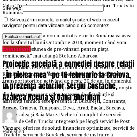
Cefin Trucks, unic importator şi distribuitor Ford Trucks în
Site web
România.
Salvează-mi numele, emailul și site-ul web în acest
navigator pentru data viitoare când o să comentez.
„Lansarea oficială a noului autotractor în România va avea
loc la sfarsitul lunii Octombrie 2018, moment când vom
Eveniment
deschide şi sesiunea de pre-vânzari pentru piaţa
românească.” mai adaugă Stefano Albarosa.
Proiecție specială a comediei despre relații
Cefin Trucks este unic importator al mărcii Ford Trucks în
„În pielea mea” pe 16 februarie la Craiova,
România. Compania este un partener de încredere al
transportatorilor, activând de peste 20 de ani în domeniul
în prezența actorilor Sergiu Costache,
auto ca furnizor de servicii şi produse pentru profesioniştii
din lumea transporturilor. Reteaua de distribuţie şi
Azaleea Necula și Oana Gherman
asistenţă tehnică este prezentă în Bucureşti, Constanţa,
Braşov, Craiova, Timişoara, Deva, Arad, Bacău, Suceava,
Cluj, Oradea şi Baia Mare. Pachetul complet de servicii
oferite de Cefin Trucks integrează pe lângă serviciile Post
Vânzare, oferirea de soluţii financiare optimizate, servicii de
Published
TradeIn, servicii de BuyBack, servicii de instruire a