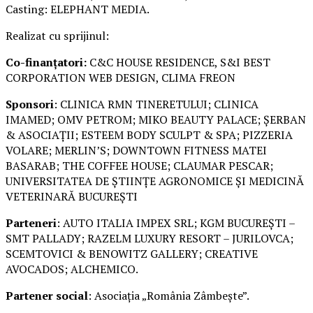
Casting: ELEPHANT MEDIA.
Realizat cu sprijinul:
Co-finanțatori:
C&C HOUSE RESIDENCE, S&I BEST
CORPORATION WEB DESIGN, CLIMA FREON
Sponsori
: CLINICA RMN TINERETULUI; CLINICA
IMAMED; OMV PETROM; MIKO BEAUTY PALACE; ȘERBAN
& ASOCIAȚII; ESTEEM BODY SCULPT & SPA; PIZZERIA
VOLARE; MERLIN’S; DOWNTOWN FITNESS MATEI
BASARAB; THE COFFEE HOUSE; CLAUMAR PESCAR;
UNIVERSITATEA DE ȘTIINȚE AGRONOMICE ȘI MEDICINĂ
VETERINARĂ BUCUREȘTI
Parteneri
: AUTO ITALIA IMPEX SRL; KGM BUCUREȘTI –
SMT PALLADY; RAZELM LUXURY RESORT – JURILOVCA;
SCEMTOVICI & BENOWITZ GALLERY; CREATIVE
AVOCADOS; ALCHEMICO.
Partener social
: Asociația „România Zâmbește”.