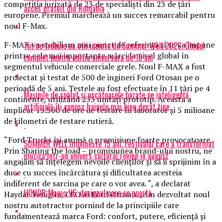
competiţia jurizată de 23 de specialişti din 23 de ţări
acces gratuit din România
europene. Premiul marchează un succes remarcabil pentru
noul F-Max.
F-MAX va stabili un nou punct de referinţă şi se va impune
Tot ce trebuie sa stii inainte de Summer Well 2026. Ghidul
printre cele mai importante mărci la nivel global în
complet pentru editia aniversara de 15 ani
segmentul vehicule comerciale grele. Noul F-MAX a fost
proiectat şi testat de 500 de ingineri Ford Otosan pe o
perioadă de 5 ani. Testele au fost efectuate în 11 ţări pe 4
Mașinile de spălat și uscătoarele bazate pe inteligență
continente, utilizând 233 unităţi prototip. Aceasta a
artificială îți cunosc hainele mai bine decât tine
implicat 15.500 de ore de testare în laborator şi 5 milioane
de kilometri de testare rutieră.
“Ford Trucks îşi asumă o promisiune foarte provocatoare.
SUMMER WELL implineste 15 ani. Festivalul care a transformat
Prin Sharing the load – promisiunea brand-ului nostru, ne
muzica intr-un univers cultural revine in august
angajăm să înţelegem nevoile clienţilor şi să ii sprijinim în a
duce cu succes încărcătura şi dificultatea acesteia
indiferent de sarcina pe care o vor avea. “, a declarat
HONOR Magic V6: designul care se poartă
Haydar Yenigün, CEO al Ford Otosan. „Am dezvoltat noul
nostru autotractor pornind de la principiile care
fundamentează marca Ford: confort, putere, eficienţă şi