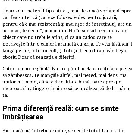
Un urs din material tip catifea, mai ales dacă vorbim despre
catifea sintetică (care se folosește des pentru jucării,
pentru că e mai rezistentă și mai ușor de întreținut), are un
aer mai „de decor”, mai matur. Nu în sensul rece, nu ca un
obiect care nu trebuie atins, ci ca un cadou care se
potrivește într-o cameră aranjată cu grijă. Te vezi lăsându-l
lângă perne, într-un colț, și totuși îl iei în brațe când ești
obosit. Doar că senzația e diferită.
Catifeaua nu te gâdilă. Nu are părul acela care îți face pielea
să zâmbească. Te mângâie altfel, mai neted, mai dens, mai
uniform. Uneori, când e de calitate bună, pare aproape
răcoroasă la atingere, înainte să se încălzească de la mâna
ta.
Prima diferență reală: cum se simte
îmbrățișarea
Aici, dacă mă întrebi pe mine, se decide totul. Un urs din