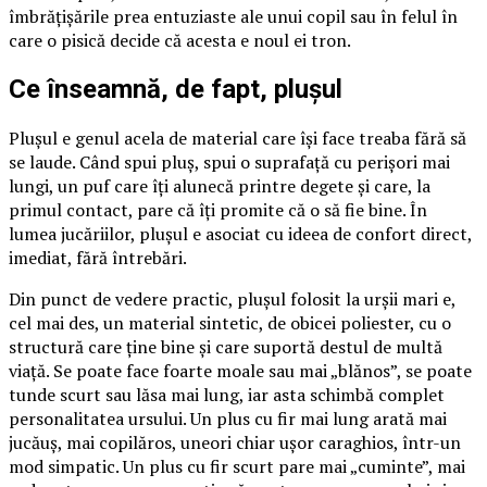
îmbrățișările prea entuziaste ale unui copil sau în felul în
care o pisică decide că acesta e noul ei tron.
Ce înseamnă, de fapt, plușul
Plușul e genul acela de material care își face treaba fără să
se laude. Când spui pluș, spui o suprafață cu perișori mai
lungi, un puf care îți alunecă printre degete și care, la
primul contact, pare că îți promite că o să fie bine. În
lumea jucăriilor, plușul e asociat cu ideea de confort direct,
imediat, fără întrebări.
Din punct de vedere practic, plușul folosit la urșii mari e,
cel mai des, un material sintetic, de obicei poliester, cu o
structură care ține bine și care suportă destul de multă
viață. Se poate face foarte moale sau mai „blănos”, se poate
tunde scurt sau lăsa mai lung, iar asta schimbă complet
personalitatea ursului. Un plus cu fir mai lung arată mai
jucăuș, mai copilăros, uneori chiar ușor caraghios, într-un
mod simpatic. Un plus cu fir scurt pare mai „cuminte”, mai