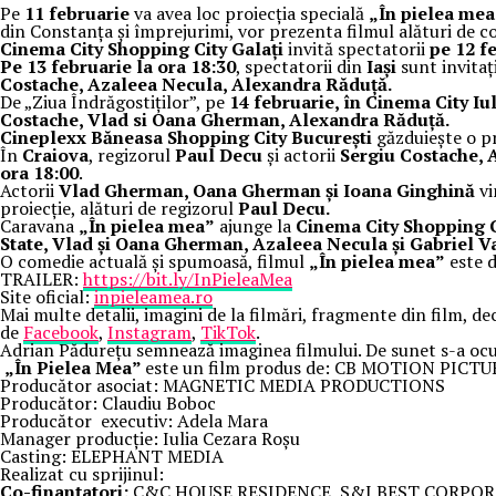
Pe
11 februarie
va avea loc proiecția specială
„În pielea me
din Constanța și împrejurimi, vor prezenta filmul alături de co
Cinema City Shopping City Galați
invită spectatorii
pe 12 f
Pe 13 februarie la ora 18:30
, spectatorii din
Iași
sunt invitați
Costache, Azaleea Necula, Alexandra Răduță.
De „Ziua Îndrăgostiților”, pe
14 februarie, în Cinema City Iu
Costache, Vlad si Oana Gherman, Alexandra Răduță.
Cineplexx Băneasa Shopping City București
găzduiește o pr
În
Craiova
, regizorul
Paul Decu
și actorii
Sergiu Costache,
ora 18:00
.
Actorii
Vlad Gherman, Oana Gherman și Ioana Ginghină
vi
proiecție, alături de regizorul
Paul Decu.
Caravana
„În pielea mea”
ajunge la
Cinema City Shopping Ci
State, Vlad și Oana Gherman, Azaleea Necula și Gabriel V
O comedie actuală și spumoasă, filmul
„În pielea mea”
este d
TRAILER:
https://bit.ly/InPieleaMea
Site oficial:
inpieleamea.ro
Mai multe detalii, imagini de la filmări, fragmente din film, de
de
Facebook
,
Instagram
,
TikTok
.
Adrian Pădurețu semnează imaginea filmului. De sunet s-a ocu
„În Pielea Mea”
este un film produs de: CB MOTION PICTU
Producător asociat: MAGNETIC MEDIA PRODUCTIONS
Producător: Claudiu Boboc
Producător executiv: Adela Mara
Manager producție: Iulia Cezara Roșu
Casting: ELEPHANT MEDIA
Realizat cu sprijinul:
Co-finanțatori:
C&C HOUSE RESIDENCE, S&I BEST CORPOR