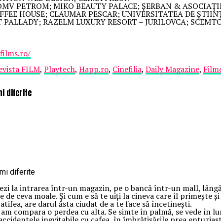
 OMV PETROM; MIKO BEAUTY PALACE; ȘERBAN & ASOCIAȚII
FEE HOUSE; CLAUMAR PESCAR; UNIVERSITATEA DE ȘTIIN
MT PALLADY; RAZELM LUXURY RESORT – JURILOVCA; SCEM
ilms.ro/
evista FILM
,
Playtech
,
Happ.ro
,
Cinefilia
,
Daily Magazine
,
Film
i diferite
 vezi la intrarea într-un magazin, pe o bancă într-un mall, lâng
te de ceva moale. Și cum e să te uiți la cineva care îl primește 
catifea, are darul ăsta ciudat de a te face să încetinești.
m am compara o perdea cu alta. Se simte în palmă, se vede în lu
în accidentele inevitabile cu cafea, în îmbrățișările prea entuzias