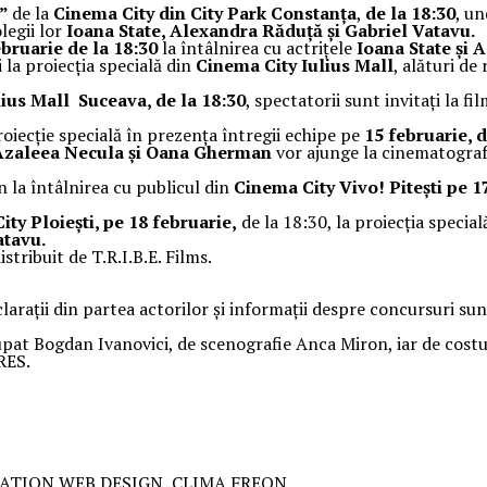
a”
de la
Cinema City din City Park Constanța
,
de la 18:30
, u
legii lor
Ioana State, Alexandra Răduță și Gabriel Vatavu.
ebruarie de la 18:30
la întâlnirea cu actrițele
Ioana State și 
 la proiecția specială din
Cinema City Iulius Mall
, alături de
lius Mall Suceava, de la 18:30
, spectatorii sunt invitați la fi
oiecție specială în prezența întregii echipe pe
15 februarie, d
 Azaleea Necula și Oana Gherman
vor ajunge la cinematograf
n la întâlnirea cu publicul din
Cinema City Vivo! Pitești pe 17
ty Ploiești, pe 18 februarie,
de la 18:30, la proiecția specia
atavu.
istribuit de T.R.I.B.E. Films.
clarații din partea actorilor și informații despre concursuri sun
pat Bogdan Ivanovici, de scenografie Anca Miron, iar de cost
RES.
ATION WEB DESIGN, CLIMA FREON