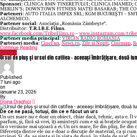
Sponsori
: CLINICA RMN TINERETULUI; CLINICA IMAMED;
MERLIN’S; DOWNTOWN FITNESS MATEI BASARAB; THE COF
Parteneri
: AUTO ITALIA IMPEX SRL; KGM BUCUREȘTI – S
ALCHEMICO.
Partener social
: Asociația „România Zâmbește”.
Distribuitor:
T.R.I.B.E. Films
.
www.facebook.com/TribeFilms.ro
–
www.instagram.com/tribef
Partener media principal
:
VIRGIN RADIO ROMANIA
Parteneri media
:
CineFan
,
News.ro
,
Zile și Nopți
,
Cinemap
,
R
Continue Reading
Cultură
Ursul de pluș și ursul din catifea – aceeași îmbrățișare, două lum
Published
7 luni ago
on
ianuarie 23, 2026
By
Doina Draghici
De ce ne pasă, totuși, din ce e făcut un urs
Un urs mare nu e doar un obiect, chiar dacă, tehnic, asta e. Îl
parfum, și, fără să vrei, îți amintești cum e să ai brațele ocupa
la o versiune mai ușoară a ei. Un urs mare, fie din pluș, fie din 
Diferența dintre ele nu e doar o discuție de material, ca și cu
strângi. Și, da, se simte și în viața de după, în zilele de praf, 