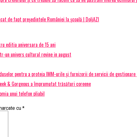
at de fapt președintele României la școală | DoljAZI
ru editia aniversara de 15 ani
r-un univers cultural revine in august
selor pentru a proteja IMM-urile și furnizorii de servicii de gestionare
 Geek & Gorgeous a împrumutat trăsături coreene
ia unui telefon pliabil
 marcate cu
*