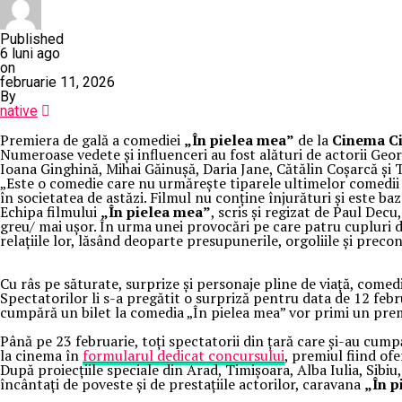
Published
6 luni ago
on
februarie 11, 2026
By
native
Premiera de gală a comediei
„În pielea mea”
de la
Cinema Ci
Numeroase vedete și influenceri au fost alături de actorii G
Ioana Ginghină, Mihai Găinușă, Daria Jane, Cătălin Coșarcă și
„Este o comedie care nu urmărește tiparele ultimelor comedii l
în societatea de astăzi. Filmul nu conține înjurături și este baz
Echipa filmului
„În pielea mea”
, scris și regizat de Paul Dec
greu/ mai ușor. În urma unei provocări pe care patru cupluri d
relațiile lor, lăsând deoparte presupunerile, orgoliile și preco
Cu râs pe săturate, surprize și personaje pline de viață, com
Spectatorilor li s-a pregătit o surpriză pentru data de 12 feb
cumpără un bilet la comedia „În pielea mea” vor primi un pre
Până pe 23 februarie, toți spectatorii din țară care și-au cump
la cinema în
formularul dedicat concursului
, premiul fiind ofe
După proiecțiile speciale din Arad, Timișoara, Alba Iulia, Sibiu
încântați de poveste și de prestațiile actorilor, caravana
„În p