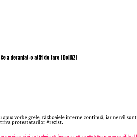
e a deranjat-o atât de tare | DoljAZI
 spus vorbe grele, războaiele interne continuă, iar nervii sunt 
riva protestatarilor #rezist.
ra creierului și ce trebuie să facem ca să ne păstrăm mereu echilibrul |