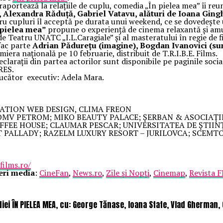
aportează la relațiile de cuplu, comedia „În pielea mea” îi reu
lexandra Răduță, Gabriel Vatavu, alături de Ioana Gingh
u cupluri îl acceptă pe durata unui weekend, ce se dovedește 
 pielea mea”
propune o experiență de cinema relaxantă și am
 de Teatru UNATC „I.L.Caragiale” și al masteratului în regie de 
fac parte
Adrian Pădurețu (imagine), Bogdan Ivanovici (sun
iera națională pe 10 februarie, distribuit de T.R.I.B.E. Films.
declarații din partea actorilor sunt disponibile pe paginile soci
RES.
ător executiv: Adela Mara.
ATION WEB DESIGN, CLIMA FREON
 OMV PETROM; MIKO BEAUTY PALACE; ȘERBAN & ASOCIAȚII
FEE HOUSE; CLAUMAR PESCAR; UNIVERSITATEA DE ȘTIIN
MT PALLADY; RAZELM LUXURY RESORT – JURILOVCA; SCEM
ilms.ro/
eri media
:
CineFan
,
News.ro
,
Zile și Nopți
,
Cinemap
,
Revista 
iei ÎN PIELEA MEA, cu: George Tănase, Ioana State, Vlad Gherman