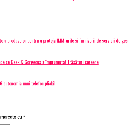
 a produselor pentru a proteja IMM-urile și furnizorii de servicii de ge
Și de ce Geek & Gorgeous a împrumutat trăsături coreene
 autonomia unui telefon pliabil
t marcate cu
*