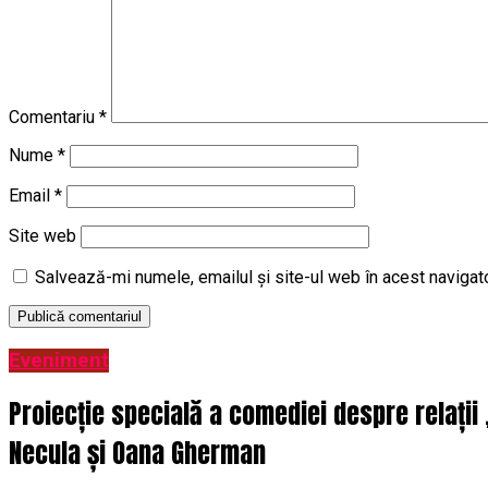
Comentariu
*
Nume
*
Email
*
Site web
Salvează-mi numele, emailul și site-ul web în acest navigat
Eveniment
Proiecție specială a comediei despre relații
Necula și Oana Gherman