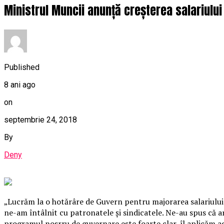
Ministrul Muncii anunță creșterea salariului
Published
8 ani ago
on
septembrie 24, 2018
By
Deny
„Lucrăm la o hotărâre de Guvern pentru majorarea salariului 
ne-am întâlnit cu patronatele şi sindicatele. Ne-au spus că ar
programul nosrru de guvernare este foarte clar, îl aplicăm ad l