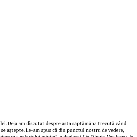
 lei. Deja am discutat despre asta săptămâna trecută când
să se aştepte. Le-am spus că din punctul nostru de vedere,
ajorare a salariului minim”, a declarat Lia Olguţa Vasilescu, la