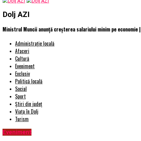
Dolj AZI
Ministrul Muncii anunță creșterea salariului minim pe economie |
Administrație locală
Afaceri
Cultură
Eveniment
Exclusiv
Politică locală
Social
Sport
Știri din județ
Viața în Dolj
Turism
Eveniment