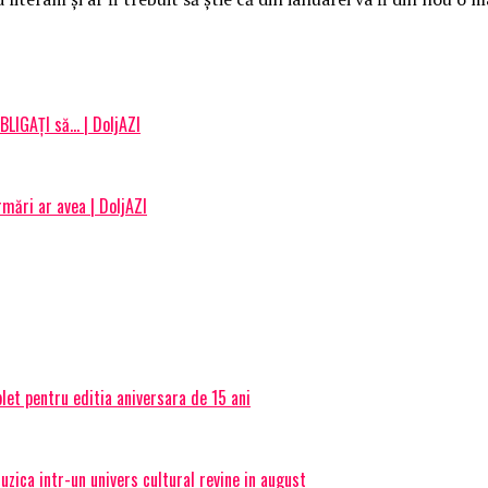
OBLIGAȚI să… | DoljAZI
rmări ar avea | DoljAZI
et pentru editia aniversara de 15 ani
ica intr-un univers cultural revine in august