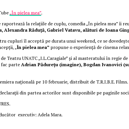
uTube
„În pielea mea”
.
raportează la relațiile de cuplu, comedia „În pielea mea” îi re
Alexandra Răduță, Gabriel Vatavu, alături de Ioana Ging
ru cupluri îl acceptă pe durata unui weekend, ce se dovedește
cepții, „
În pielea mea”
propune o experiență de cinema rela
i de Teatru UNATC „I.L.Caragiale” și al masteratului în regie de
e fac parte
Adrian Pădurețu (imagine), Bogdan Ivanovici (su
miera națională pe 10 februarie, distribuit de T.R.I.B.E. Films.
 declarații din partea actorilor sunt disponibile pe paginile soc
URES.
cător executiv: Adela Mara.