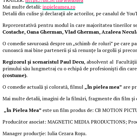
Mai multe detalii:
inpieleamea.ro
Detalii din culise și declarații ale actorilor, pe canalul de Yo
Reprezentativă pentru modul în care majoritatea tinerilor se 
Costache, Oana Gherman, Vlad Gherman, Azaleea Necula, 
O comedie savuroasă despre un „schimb de roluri” pe care pat
cunoască mai bine partenerii și să renunțe la orgolii și precon
Regizorul și scenaristul Paul Decu
, absolvent al Facultăți
primului său lungmetraj cu o echipă de profesioniști din car
(costume)
.
O comedie actuală și colorată, filmul
„În pielea mea”
are pre
Mai multe detalii, imagini de la filmări, fragmente din film și
„În Pielea Mea”
este un film produs de: CB MOTION PICT
Producător asociat: MAGNETIC MEDIA PRODUCTIONS; Produ
Manager producție: Iulia Cezara Roșu.