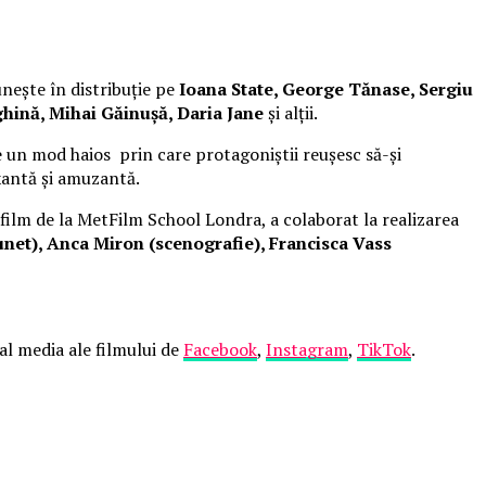
unește în distribuție pe
Ioana State, George Tănase, Sergiu
hină, Mihai Găinușă, Daria Jane
și alții.
 un mod haios prin care protagoniștii reușesc să-și
xantă și amuzantă.
 film de la MetFilm School Londra, a colaborat la realizarea
net), Anca Miron (scenografie), Francisca Vass
ial media ale filmului de
Facebook
,
Instagram
,
TikTok
.