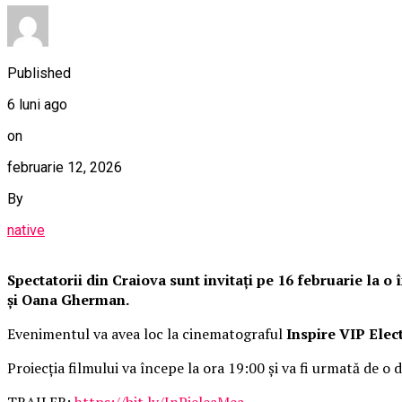
Published
6 luni ago
on
februarie 12, 2026
By
native
Spectatorii din Craiova sunt invitați pe 16 februarie la 
și Oana Gherman.
Evenimentul va avea loc la cinematograful
Inspire VIP Elec
Proiecția filmului va începe la ora 19:00 și va fi urmată de o d
TRAILER:
https://bit.ly/InPieleaMea