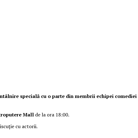
o întâlnire specială cu o parte din membrii echipei comedie
troputere Mall
de la ora 18:00.
iscuție cu actorii.