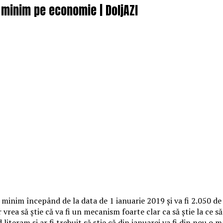
 minim pe economie | DoljAZI
minim începând de la data de 1 ianuarie 2019 şi va fi 2.050 de
 vrea să ştie că va fi un mecanism foarte clar ca să ştie la ce 
iteram şi ar fi trebuit să ştie că din ianuarei va fi din nou o m