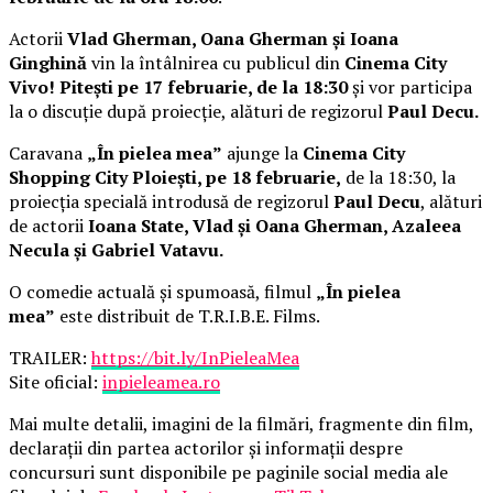
Actorii
Vlad Gherman, Oana Gherman și Ioana
Ginghină
vin la întâlnirea cu publicul din
Cinema City
Vivo! Pitești pe 17 februarie, de la 18:30
și vor participa
la o discuție după proiecție, alături de regizorul
Paul Decu.
Caravana
„În pielea mea”
ajunge la
Cinema City
Shopping City Ploiești, pe 18 februarie,
de la 18:30, la
proiecția specială introdusă de regizorul
Paul Decu
, alături
de actorii
Ioana State, Vlad și Oana Gherman, Azaleea
Necula și Gabriel Vatavu.
O comedie actuală și spumoasă, filmul
„În pielea
mea”
este distribuit de T.R.I.B.E. Films.
TRAILER:
https://bit.ly/InPieleaMea
Site oficial:
inpieleamea.ro
Mai multe detalii, imagini de la filmări, fragmente din film,
declarații din partea actorilor și informații despre
concursuri sunt disponibile pe paginile social media ale