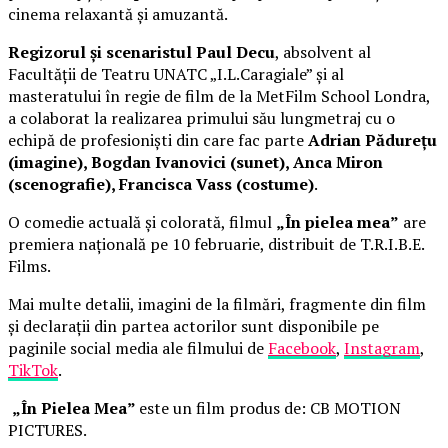
cinema relaxantă și amuzantă.
Regizorul și scenaristul Paul Decu
, absolvent al
Facultății de Teatru UNATC „I.L.Caragiale” și al
masteratului în regie de film de la MetFilm School Londra,
a colaborat la realizarea primului său lungmetraj cu o
echipă de profesioniști din care fac parte
Adrian Pădurețu
(imagine), Bogdan Ivanovici (sunet), Anca Miron
(scenografie), Francisca Vass (costume)
.
O comedie actuală și colorată, filmul
„În pielea mea”
are
premiera națională pe 10 februarie, distribuit de T.R.I.B.E.
Films.
Mai multe detalii, imagini de la filmări, fragmente din film
și declarații din partea actorilor sunt disponibile pe
paginile social media ale filmului de
Facebook
,
Instagram
,
TikTok
.
„În Pielea Mea”
este un film produs de: CB MOTION
PICTURES.