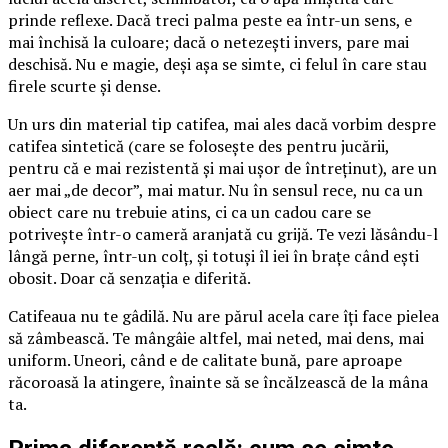
prinde reflexe. Dacă treci palma peste ea într-un sens, e
mai închisă la culoare; dacă o netezești invers, pare mai
deschisă. Nu e magie, deși așa se simte, ci felul în care stau
firele scurte și dense.
Un urs din material tip catifea, mai ales dacă vorbim despre
catifea sintetică (care se folosește des pentru jucării,
pentru că e mai rezistentă și mai ușor de întreținut), are un
aer mai „de decor”, mai matur. Nu în sensul rece, nu ca un
obiect care nu trebuie atins, ci ca un cadou care se
potrivește într-o cameră aranjată cu grijă. Te vezi lăsându-l
lângă perne, într-un colț, și totuși îl iei în brațe când ești
obosit. Doar că senzația e diferită.
Catifeaua nu te gâdilă. Nu are părul acela care îți face pielea
să zâmbească. Te mângâie altfel, mai neted, mai dens, mai
uniform. Uneori, când e de calitate bună, pare aproape
răcoroasă la atingere, înainte să se încălzească de la mâna
ta.