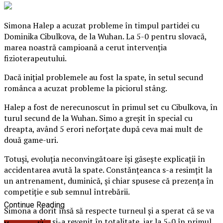
Simona Halep a acuzat probleme în timpul partidei cu
Dominika Cibulkova, de la Wuhan. La 5-0 pentru slovacă,
marea noastră campioană a cerut intervenţia
fizioterapeutului.
Dacă iniţial problemele au fost la spate, în setul secund
românca a acuzat probleme la piciorul stâng.
Halep a fost de nerecunoscut în primul set cu Cibulkova, în
turul secund de la Wuhan. Simo a greşit în special cu
dreapta, având 5 erori neforţate după ceva mai mult de
două game-uri.
Totuşi, evoluţia neconvingătoare îşi găseşte explicaţii în
accidentarea avută la spate. Constănţeanca s-a resimţit la
un antrenament, duminică, şi chiar spusese că prezenţa în
competiţie e sub semnul întrebării.
Continue Reading
Simona a dorit însă să respecte turneul şi a sperat că se va
recupera. Nu şi-a revenit în totalitate, iar la 5-0 în primul