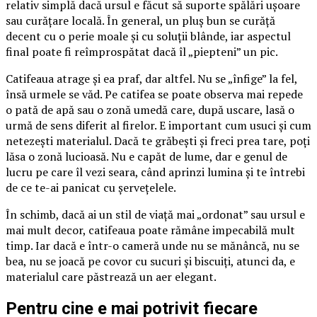
relativ simplă dacă ursul e făcut să suporte spălări ușoare
sau curățare locală. În general, un pluș bun se curăță
decent cu o perie moale și cu soluții blânde, iar aspectul
final poate fi reîmprospătat dacă îl „piepteni” un pic.
Catifeaua atrage și ea praf, dar altfel. Nu se „înfige” la fel,
însă urmele se văd. Pe catifea se poate observa mai repede
o pată de apă sau o zonă umedă care, după uscare, lasă o
urmă de sens diferit al firelor. E important cum usuci și cum
netezești materialul. Dacă te grăbești și freci prea tare, poți
lăsa o zonă lucioasă. Nu e capăt de lume, dar e genul de
lucru pe care îl vezi seara, când aprinzi lumina și te întrebi
de ce te-ai panicat cu șervețelele.
În schimb, dacă ai un stil de viață mai „ordonat” sau ursul e
mai mult decor, catifeaua poate rămâne impecabilă mult
timp. Iar dacă e într-o cameră unde nu se mănâncă, nu se
bea, nu se joacă pe covor cu sucuri și biscuiți, atunci da, e
materialul care păstrează un aer elegant.
Pentru cine e mai potrivit fiecare