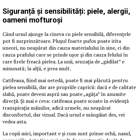
Siguranță și sensibilități: piele, alergii,
oameni mofturoși
Când ursul ajunge la cineva cu piele sensibilă, diferențele
pot fi surprinzătoare. Plușul foarte pufos poate irita
uneori, nu neapărat din cauza materialului în sine, ci din
cauza prafului care se prinde ușor și din cauza felului în
care firele freacă pielea. La unii, senzația de „gâdilat” e
minunată; la alții, e prea mult.
Catifeaua, fiind mai netedă, poate fi mai plăcută pentru
pielea sensibilă, dar are propriile capricii: dacă e de calitate
slabă, poate deveni aspră sau poate „agăța” în anumite
direcții. Și mai e ceva: catifeaua poate scoate în evidență
transpirația mâinilor, adică urmele, nu neapărat
disconfortul, dar vizual. Dacă ursul e mângâiat des, vei
vedea asta.
La copii mici, important e și cum sunt prinse ochii, nasul,