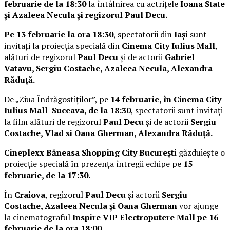
februarie de la 18:30
la întâlnirea cu actrițele
Ioana State
și Azaleea Necula și regizorul Paul Decu.
Pe 13 februarie la ora 18:30
, spectatorii din
Iași
sunt
invitați la proiecția specială din
Cinema City Iulius Mall
,
alături de regizorul
Paul Decu
și de actorii
Gabriel
Vatavu, Sergiu Costache, Azaleea Necula, Alexandra
Răduță.
De „Ziua Îndrăgostiților”, pe
14 februarie, în Cinema City
Iulius Mall Suceava, de la 18:30
, spectatorii sunt invitați
la film alături de regizorul
Paul Decu
și de actorii
Sergiu
Costache, Vlad si Oana Gherman, Alexandra Răduță.
Cineplexx Băneasa Shopping City București
găzduiește o
proiecție specială în prezența întregii echipe pe
15
februarie, de la 17:30.
În
Craiova
, regizorul
Paul Decu
și actorii
Sergiu
Costache, Azaleea Necula și Oana Gherman
vor ajunge
la cinematograful
Inspire VIP Electroputere Mall pe 16
februarie de la ora 18:00
.