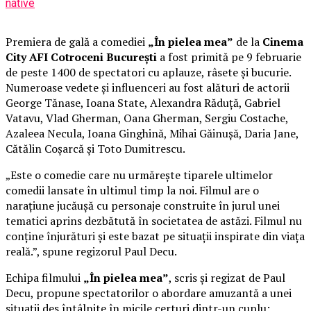
native
Premiera de gală a comediei
„În pielea mea”
de la
Cinema
City AFI Cotroceni București
a fost primită pe 9 februarie
de peste 1400 de spectatori cu aplauze, râsete și bucurie.
Numeroase vedete și influenceri au fost alături de actorii
George Tănase, Ioana State, Alexandra Răduță, Gabriel
Vatavu, Vlad Gherman, Oana Gherman, Sergiu Costache,
Azaleea Necula, Ioana Ginghină, Mihai Găinușă, Daria Jane,
Cătălin Coșarcă și Toto Dumitrescu.
„Este o comedie care nu urmărește tiparele ultimelor
comedii lansate în ultimul timp la noi. Filmul are o
narațiune jucăușă cu personaje construite în jurul unei
tematici aprins dezbătută în societatea de astăzi. Filmul nu
conține înjurături și este bazat pe situații inspirate din viața
reală.”, spune regizorul Paul Decu.
Echipa filmului
„În pielea mea”
, scris și regizat de Paul
Decu, propune spectatorilor o abordare amuzantă a unei
situații des întâlnite în micile certuri dintr-un cuplu: