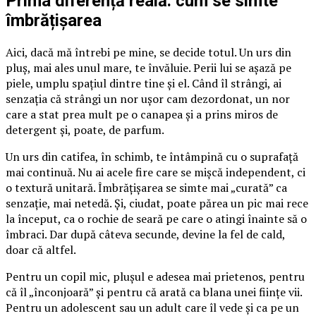
Prima diferență reală: cum se simte
îmbrățișarea
Aici, dacă mă întrebi pe mine, se decide totul. Un urs din
pluș, mai ales unul mare, te învăluie. Perii lui se așază pe
piele, umplu spațiul dintre tine și el. Când îl strângi, ai
senzația că strângi un nor ușor cam dezordonat, un nor
care a stat prea mult pe o canapea și a prins miros de
detergent și, poate, de parfum.
Un urs din catifea, în schimb, te întâmpină cu o suprafață
mai continuă. Nu ai acele fire care se mișcă independent, ci
o textură unitară. Îmbrățișarea se simte mai „curată” ca
senzație, mai netedă. Și, ciudat, poate părea un pic mai rece
la început, ca o rochie de seară pe care o atingi înainte să o
îmbraci. Dar după câteva secunde, devine la fel de cald,
doar că altfel.
Pentru un copil mic, plușul e adesea mai prietenos, pentru
că îl „înconjoară” și pentru că arată ca blana unei ființe vii.
Pentru un adolescent sau un adult care îl vede și ca pe un