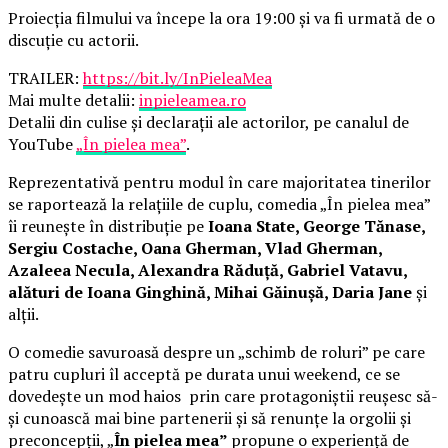
Proiecția filmului va începe la ora 19:00 și va fi urmată de o
discuție cu actorii.
TRAILER:
https://bit.ly/InPieleaMea
Mai multe detalii:
inpieleamea.ro
Detalii din culise și declarații ale actorilor, pe canalul de
YouTube
„În pielea mea”
.
Reprezentativă pentru modul în care majoritatea tinerilor
se raportează la relațiile de cuplu, comedia „În pielea mea”
îi reunește în distribuție pe
Ioana State, George Tănase,
Sergiu Costache, Oana Gherman, Vlad Gherman,
Azaleea Necula, Alexandra Răduță, Gabriel Vatavu,
alături de Ioana Ginghină, Mihai Găinușă, Daria Jane
și
alții.
O comedie savuroasă despre un „schimb de roluri” pe care
patru cupluri îl acceptă pe durata unui weekend, ce se
dovedește un mod haios prin care protagoniștii reușesc să-
și cunoască mai bine partenerii și să renunțe la orgolii și
preconcepții, „
În pielea mea”
propune o experiență de