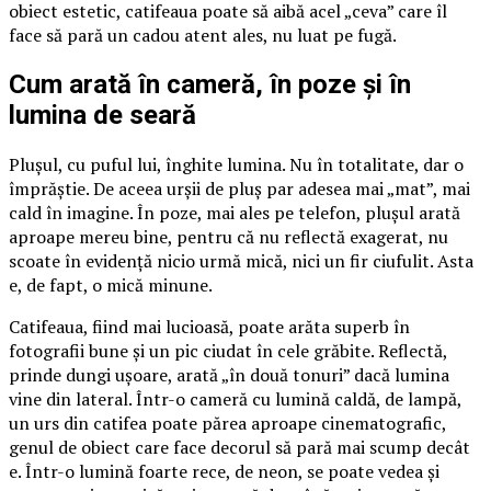
obiect estetic, catifeaua poate să aibă acel „ceva” care îl
face să pară un cadou atent ales, nu luat pe fugă.
Cum arată în cameră, în poze și în
lumina de seară
Plușul, cu puful lui, înghite lumina. Nu în totalitate, dar o
împrăștie. De aceea urșii de pluș par adesea mai „mat”, mai
cald în imagine. În poze, mai ales pe telefon, plușul arată
aproape mereu bine, pentru că nu reflectă exagerat, nu
scoate în evidență nicio urmă mică, nici un fir ciufulit. Asta
e, de fapt, o mică minune.
Catifeaua, fiind mai lucioasă, poate arăta superb în
fotografii bune și un pic ciudat în cele grăbite. Reflectă,
prinde dungi ușoare, arată „în două tonuri” dacă lumina
vine din lateral. Într-o cameră cu lumină caldă, de lampă,
un urs din catifea poate părea aproape cinematografic,
genul de obiect care face decorul să pară mai scump decât
e. Într-o lumină foarte rece, de neon, se poate vedea și