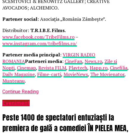
SCEMTOVICI & BENOWITZ GALLERY; CREATIVE
AVOCADOS; ALCHEMICO.
Partener social
: Asociația „România Zâmbește”.
Distribuitor:
T.R.I.B.E. Films
.
www.facebook.com/TribeFilms.ro
–
www.instagram.com/tribefilms.ro/
Partener media principal
:
VIRGIN RADIO
ROMANIA
Parteneri media
:
CineFan
,
News.ro
,
Zile și
Nopți
,
Cinemap
,
Revista FILM
,
Playtech
,
Happ.ro
,
Cinefilia
,
Daily Magazine
,
Filme-carti
,
MovieNews
,
The Movienator
,
Munteanu
.
Continue Reading
Eveniment
Peste 1400 de spectatori entuziaști la
premiera de gală a comediei ÎN PIELEA MEA,