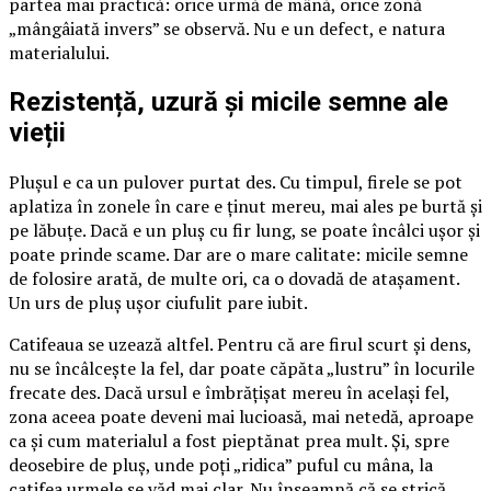
partea mai practică: orice urmă de mână, orice zonă
„mângâiată invers” se observă. Nu e un defect, e natura
materialului.
Rezistență, uzură și micile semne ale
vieții
Plușul e ca un pulover purtat des. Cu timpul, firele se pot
aplatiza în zonele în care e ținut mereu, mai ales pe burtă și
pe lăbuțe. Dacă e un pluș cu fir lung, se poate încâlci ușor și
poate prinde scame. Dar are o mare calitate: micile semne
de folosire arată, de multe ori, ca o dovadă de atașament.
Un urs de pluș ușor ciufulit pare iubit.
Catifeaua se uzează altfel. Pentru că are firul scurt și dens,
nu se încâlcește la fel, dar poate căpăta „lustru” în locurile
frecate des. Dacă ursul e îmbrățișat mereu în același fel,
zona aceea poate deveni mai lucioasă, mai netedă, aproape
ca și cum materialul a fost pieptănat prea mult. Și, spre
deosebire de pluș, unde poți „ridica” puful cu mâna, la
catifea urmele se văd mai clar. Nu înseamnă că se strică