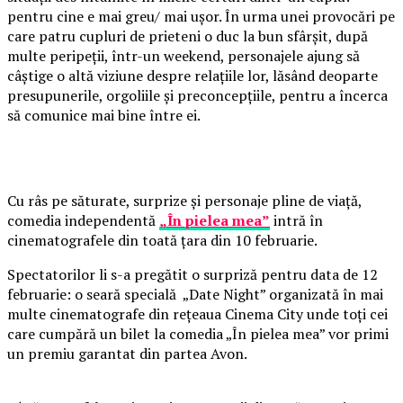
pentru cine e mai greu/ mai ușor. În urma unei provocări pe
care patru cupluri de prieteni o duc la bun sfârșit, după
multe peripeții, într-un weekend, personajele ajung să
câștige o altă viziune despre relațiile lor, lăsând deoparte
presupunerile, orgoliile și preconcepțiile, pentru a încerca
să comunice mai bine între ei.
Cu râs pe săturate, surprize și personaje pline de viață,
comedia independentă
„În pielea mea”
intră în
cinematografele din toată țara din 10 februarie.
Spectatorilor li s-a pregătit o surpriză pentru data de 12
februarie: o seară specială „Date Night” organizată în mai
multe cinematografe din rețeaua Cinema City unde toți cei
care cumpără un bilet la comedia „În pielea mea” vor primi
un premiu garantat din partea Avon.