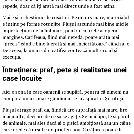
repede, doar că îți arată mai direct unde a fost atins.
Mai e și o chestiune de cusături. Pe un urs mare, materialul
e întins pe forme rotunjite. Plușul ascunde mai bine micile
imperfecțiuni de la îmbinări, pentru că firele acoperă
marginea. Catifeaua, fiind mai netedă, poate arăta mai
„precis” când e bine lucrată și mai „neiertătoare” când nu e.
De aceea, la un urs din catifea contează mult croiul și
execuția.
Întreținere: praf, pete și realitatea unei
case locuite
Aici e zona în care oamenii se supără, pentru că nimeni nu
cumpără un urs mare gândindu-se la aspirator. Și totuși.
Plușul atrage praf, da, fiindcă are suprafață mai mare, fire
mai multe, deci are de ce să se agațe. Se mai lipește și părul
de animale, mai ales dacă ai o pisică ambițioasă sau un câine
care crede că ursul e un prieten nou. Curățarea poate fi