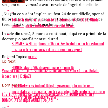
You may like
set pentru adversară a avut nevoie de îngrijiri medicale.
„Nu ştiu ce s-a întâmplat. Au fost 24 de ore dificile, sper să
fiu pregătită mâine”, a declarat Halep luni. Ea a revenit pe
Tot ce trebuie sa stii inainte de Summer Well 2026. Ghidul
teren după o pauză de mai bine de o lună.
complet pentru editia aniversara de 15 ani
În cele din urmă, Simona a continuat, după ce a primit de la
doctor şi o pastilă pentru dureri.
SUMMER WELL implineste 15 ani. Festivalul care a transformat
muzica intr-un univers cultural revine in august
Related Topics:
prima
Up Next
HONOR Magic V6: designul care se poartă
Vrea să facă POLIȚIA Facebook! Ce nu vei avea voie să faci. Detalii
incendiare | DoljAZI
Zyxel Networks îmbunătățește guvernanța în materie de
Don't Miss
securitate a produselor pentru a proteja IMM-urile și furnizorii
LOVITURĂ pentru cei care au mașini SECOND HAND! Dezvăluire
de servicii de gestionare (MSP)
BOMBĂ! Au anunțat ACUM | DoljAZI