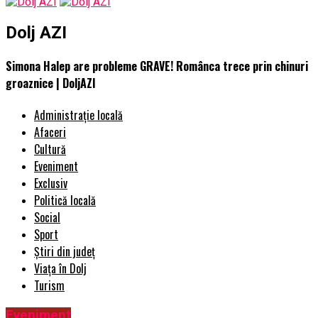
Dolj AZI
Simona Halep are probleme GRAVE! Românca trece prin chinuri
groaznice | DoljAZI
Administrație locală
Afaceri
Cultură
Eveniment
Exclusiv
Politică locală
Social
Sport
Știri din județ
Viața în Dolj
Turism
Eveniment