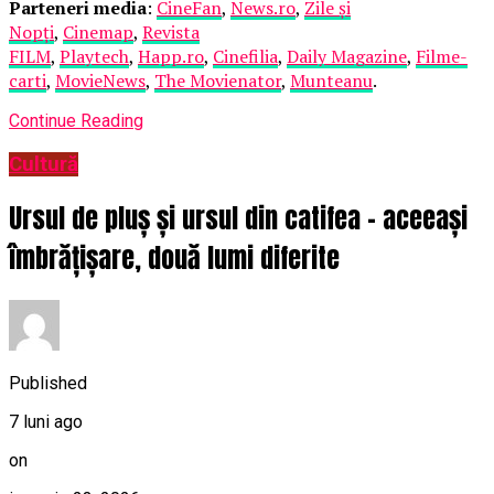
Parteneri media
:
CineFan
,
News.ro
,
Zile și
Nopți
,
Cinemap
,
Revista
FILM
,
Playtech
,
Happ.ro
,
Cinefilia
,
Daily Magazine
,
Filme-
carti
,
MovieNews
,
The Movienator
,
Munteanu
.
Continue Reading
Cultură
Ursul de pluș și ursul din catifea – aceeași
îmbrățișare, două lumi diferite
Published
7 luni ago
on