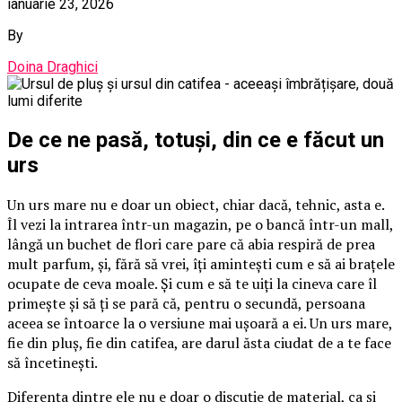
ianuarie 23, 2026
By
Doina Draghici
De ce ne pasă, totuși, din ce e făcut un
urs
Un urs mare nu e doar un obiect, chiar dacă, tehnic, asta e.
Îl vezi la intrarea într-un magazin, pe o bancă într-un mall,
lângă un buchet de flori care pare că abia respiră de prea
mult parfum, și, fără să vrei, îți amintești cum e să ai brațele
ocupate de ceva moale. Și cum e să te uiți la cineva care îl
primește și să ți se pară că, pentru o secundă, persoana
aceea se întoarce la o versiune mai ușoară a ei. Un urs mare,
fie din pluș, fie din catifea, are darul ăsta ciudat de a te face
să încetinești.
Diferența dintre ele nu e doar o discuție de material, ca și