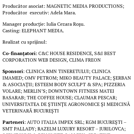
Producător asociat: MAGNETIC MEDIA PRODUCTIONS;
Producător executiv: Adela Mara.
Manager producție: Iulia Cezara Roșu.
Casting: ELEPHANT MEDIA.
Realizat cu sprijinul:
Co-finanțatori:
C&C HOUSE RESIDENCE, S&I BEST
CORPORATION WEB DESIGN, CLIMA FREON
Sponsori
: CLINICA RMN TINERETULUI; CLINICA
IMAMED; OMV PETROM; MIKO BEAUTY PALACE; ȘERBAN
& ASOCIAȚII; ESTEEM BODY SCULPT & SPA; PIZZERIA
VOLARE; MERLIN’S; DOWNTOWN FITNESS MATEI
BASARAB; THE COFFEE HOUSE; CLAUMAR PESCAR;
UNIVERSITATEA DE ȘTIINȚE AGRONOMICE ȘI MEDICINĂ
VETERINARĂ BUCUREȘTI
Parteneri
: AUTO ITALIA IMPEX SRL; KGM BUCUREȘTI –
SMT PALLADY; RAZELM LUXURY RESORT – JURILOVCA;