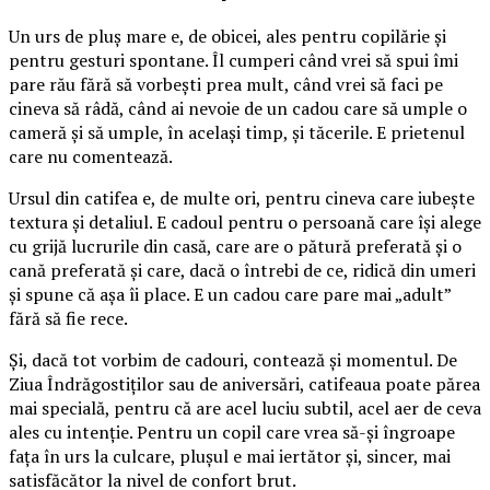
Un urs de pluș mare e, de obicei, ales pentru copilărie și
pentru gesturi spontane. Îl cumperi când vrei să spui îmi
pare rău fără să vorbești prea mult, când vrei să faci pe
cineva să râdă, când ai nevoie de un cadou care să umple o
cameră și să umple, în același timp, și tăcerile. E prietenul
care nu comentează.
Ursul din catifea e, de multe ori, pentru cineva care iubește
textura și detaliul. E cadoul pentru o persoană care își alege
cu grijă lucrurile din casă, care are o pătură preferată și o
cană preferată și care, dacă o întrebi de ce, ridică din umeri
și spune că așa îi place. E un cadou care pare mai „adult”
fără să fie rece.
Și, dacă tot vorbim de cadouri, contează și momentul. De
Ziua Îndrăgostiților sau de aniversări, catifeaua poate părea
mai specială, pentru că are acel luciu subtil, acel aer de ceva
ales cu intenție. Pentru un copil care vrea să-și îngroape
fața în urs la culcare, plușul e mai iertător și, sincer, mai
satisfăcător la nivel de confort brut.