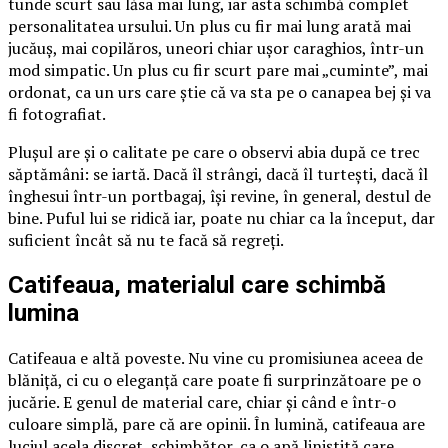
tunde scurt sau lăsa mai lung, iar asta schimbă complet
personalitatea ursului. Un plus cu fir mai lung arată mai
jucăuș, mai copilăros, uneori chiar ușor caraghios, într-un
mod simpatic. Un plus cu fir scurt pare mai „cuminte”, mai
ordonat, ca un urs care știe că va sta pe o canapea bej și va
fi fotografiat.
Plușul are și o calitate pe care o observi abia după ce trec
săptămâni: se iartă. Dacă îl strângi, dacă îl turtești, dacă îl
înghesui într-un portbagaj, își revine, în general, destul de
bine. Puful lui se ridică iar, poate nu chiar ca la început, dar
suficient încât să nu te facă să regreți.
Catifeaua, materialul care schimbă
lumina
Catifeaua e altă poveste. Nu vine cu promisiunea aceea de
blăniță, ci cu o eleganță care poate fi surprinzătoare pe o
jucărie. E genul de material care, chiar și când e într-o
culoare simplă, pare că are opinii. În lumină, catifeaua are
luciul acela discret, schimbător, ca o apă liniștită care