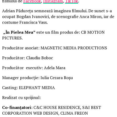
filmului de
Facebook
,
Instagram
,
TikTok
.
Adrian Pădurețu semnează imaginea filmului. De sunet s-a
ocupat Bogdan Ivanovici, de scenografie Anca Miron, iar de
costume Francisca Vass.
„În Pielea Mea”
este un film produs de: CB MOTION
PICTURES.
Producător asociat: MAGNETIC MEDIA PRODUCTIONS
Producător: Claudiu Boboc
Producător executiv: Adela Mara
Manager producție: Iulia Cezara Roșu
Casting: ELEPHANT MEDIA
Realizat cu sprijinul:
Co-finanțatori:
C&C HOUSE RESIDENCE, S&I BEST
CORPORATION WEB DESIGN, CLIMA FREON