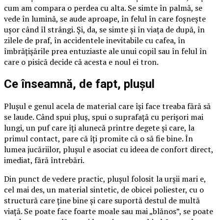
cum am compara o perdea cu alta. Se simte în palmă, se
vede în lumină, se aude aproape, în felul în care foșnește
ușor când îl strângi. Și, da, se simte și în viața de după, în
zilele de praf, în accidentele inevitabile cu cafea, în
îmbrățișările prea entuziaste ale unui copil sau în felul în
care o pisică decide că acesta e noul ei tron.
Ce înseamnă, de fapt, plușul
Plușul e genul acela de material care își face treaba fără să
se laude. Când spui pluș, spui o suprafață cu perișori mai
lungi, un puf care îți alunecă printre degete și care, la
primul contact, pare că îți promite că o să fie bine. În
lumea jucăriilor, plușul e asociat cu ideea de confort direct,
imediat, fără întrebări.
Din punct de vedere practic, plușul folosit la urșii mari e,
cel mai des, un material sintetic, de obicei poliester, cu o
structură care ține bine și care suportă destul de multă
viață. Se poate face foarte moale sau mai „blănos”, se poate