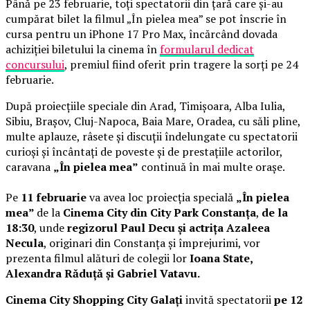
Până pe 23 februarie, toți spectatorii din țară care și-au
cumpărat bilet la filmul „În pielea mea” se pot înscrie în
cursa pentru un iPhone 17 Pro Max, încărcând dovada
achiziției biletului la cinema în
formularul dedicat
concursului
, premiul fiind oferit prin tragere la sorți pe 24
februarie.
După proiecțiile speciale din Arad, Timișoara, Alba Iulia,
Sibiu, Brașov, Cluj-Napoca, Baia Mare, Oradea, cu săli pline,
multe aplauze, râsete și discuții îndelungate cu spectatorii
curioși și încântați de poveste și de prestațiile actorilor,
caravana
„În pielea mea”
continuă în mai multe orașe.
Pe
11 februarie
va avea loc proiecția specială
„În pielea
mea”
de la
Cinema City din City Park Constanța
,
de la
18:30
, unde
regizorul Paul Decu și actrița Azaleea
Necula
, originari din Constanța și împrejurimi, vor
prezenta filmul alături de colegii lor
Ioana State,
Alexandra Răduță și Gabriel Vatavu.
Cinema City Shopping City Galați
invită spectatorii
pe 12