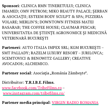
Sponsori
: CLINICA RMN TINERETULUI; CLINICA
IMAMED; OMV PETROM; MIKO BEAUTY PALACE; ȘERBAN
& ASOCIAȚII; ESTEEM BODY SCULPT & SPA; PIZZERIA
VOLARE; MERLIN’S; DOWNTOWN FITNESS MATEI
BASARAB; THE COFFEE HOUSE; CLAUMAR PESCAR;
UNIVERSITATEA DE ȘTIINȚE AGRONOMICE ȘI MEDICINĂ
VETERINARĂ BUCUREȘTI
Parteneri
: AUTO ITALIA IMPEX SRL; KGM BUCUREȘTI –
SMT PALLADY; RAZELM LUXURY RESORT – JURILOVCA;
SCEMTOVICI & BENOWITZ GALLERY; CREATIVE
AVOCADOS; ALCHEMICO.
Partener social
: Asociația „România Zâmbește”.
Distribuitor:
T.R.I.B.E. Films
.
www.facebook.com/TribeFilms.ro
–
www.instagram.com/tribefilms.ro/
Partener media principal
:
VIRGIN RADIO ROMANIA