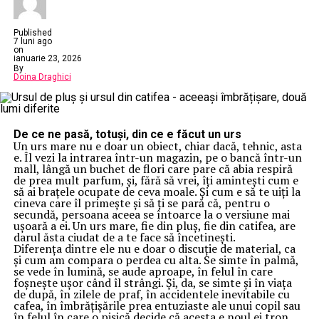
Published
7 luni ago
on
ianuarie 23, 2026
By
Doina Draghici
De ce ne pasă, totuși, din ce e făcut un urs
Un urs mare nu e doar un obiect, chiar dacă, tehnic, asta
e. Îl vezi la intrarea într-un magazin, pe o bancă într-un
mall, lângă un buchet de flori care pare că abia respiră
de prea mult parfum, și, fără să vrei, îți amintești cum e
să ai brațele ocupate de ceva moale. Și cum e să te uiți la
cineva care îl primește și să ți se pară că, pentru o
secundă, persoana aceea se întoarce la o versiune mai
ușoară a ei. Un urs mare, fie din pluș, fie din catifea, are
darul ăsta ciudat de a te face să încetinești.
Diferența dintre ele nu e doar o discuție de material, ca
și cum am compara o perdea cu alta. Se simte în palmă,
se vede în lumină, se aude aproape, în felul în care
foșnește ușor când îl strângi. Și, da, se simte și în viața
de după, în zilele de praf, în accidentele inevitabile cu
cafea, în îmbrățișările prea entuziaste ale unui copil sau
în felul în care o pisică decide că acesta e noul ei tron.