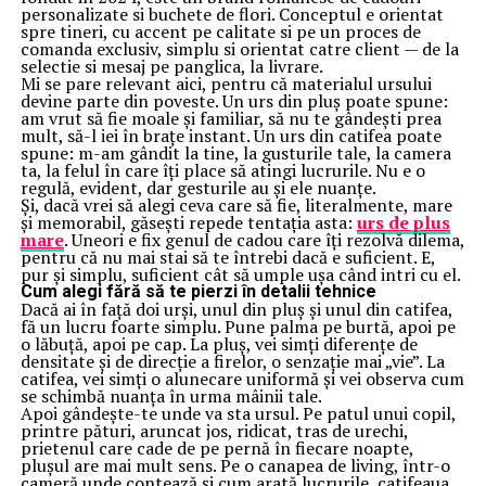
personalizate si buchete de flori. Conceptul e orientat
spre tineri, cu accent pe calitate si pe un proces de
comanda exclusiv, simplu si orientat catre client — de la
selectie si mesaj pe panglica, la livrare.
Mi se pare relevant aici, pentru că materialul ursului
devine parte din poveste. Un urs din pluș poate spune:
am vrut să fie moale și familiar, să nu te gândești prea
mult, să-l iei în brațe instant. Un urs din catifea poate
spune: m-am gândit la tine, la gusturile tale, la camera
ta, la felul în care îți place să atingi lucrurile. Nu e o
regulă, evident, dar gesturile au și ele nuanțe.
Și, dacă vrei să alegi ceva care să fie, literalmente, mare
și memorabil, găsești repede tentația asta:
urs de plus
mare
. Uneori e fix genul de cadou care îți rezolvă dilema,
pentru că nu mai stai să te întrebi dacă e suficient. E,
pur și simplu, suficient cât să umple ușa când intri cu el.
Cum alegi fără să te pierzi în detalii tehnice
Dacă ai în față doi urși, unul din pluș și unul din catifea,
fă un lucru foarte simplu. Pune palma pe burtă, apoi pe
o lăbuță, apoi pe cap. La pluș, vei simți diferențe de
densitate și de direcție a firelor, o senzație mai „vie”. La
catifea, vei simți o alunecare uniformă și vei observa cum
se schimbă nuanța în urma mâinii tale.
Apoi gândește-te unde va sta ursul. Pe patul unui copil,
printre pături, aruncat jos, ridicat, tras de urechi,
prietenul care cade de pe pernă în fiecare noapte,
plușul are mai mult sens. Pe o canapea de living, într-o
cameră unde contează și cum arată lucrurile, catifeaua