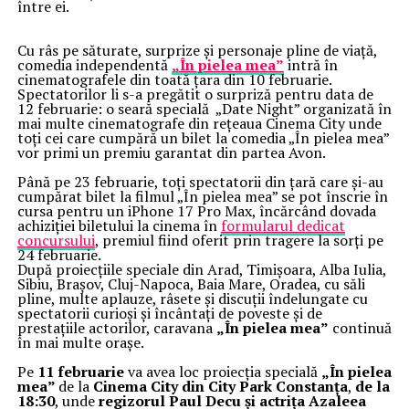
între ei.
Cu râs pe săturate, surprize și personaje pline de viață,
comedia independentă
„În pielea mea”
intră în
cinematografele din toată țara din 10 februarie.
Spectatorilor li s-a pregătit o surpriză pentru data de
12 februarie: o seară specială „Date Night” organizată în
mai multe cinematografe din rețeaua Cinema City unde
toți cei care cumpără un bilet la comedia „În pielea mea”
vor primi un premiu garantat din partea Avon.
Până pe 23 februarie, toți spectatorii din țară care și-au
cumpărat bilet la filmul „În pielea mea” se pot înscrie în
cursa pentru un iPhone 17 Pro Max, încărcând dovada
achiziției biletului la cinema în
formularul dedicat
concursului
, premiul fiind oferit prin tragere la sorți pe
24 februarie.
După proiecțiile speciale din Arad, Timișoara, Alba Iulia,
Sibiu, Brașov, Cluj-Napoca, Baia Mare, Oradea, cu săli
pline, multe aplauze, râsete și discuții îndelungate cu
spectatorii curioși și încântați de poveste și de
prestațiile actorilor, caravana
„În pielea mea”
continuă
în mai multe orașe.
Pe
11 februarie
va avea loc proiecția specială
„În pielea
mea”
de la
Cinema City din City Park Constanța
,
de la
18:30
, unde
regizorul Paul Decu și actrița Azaleea