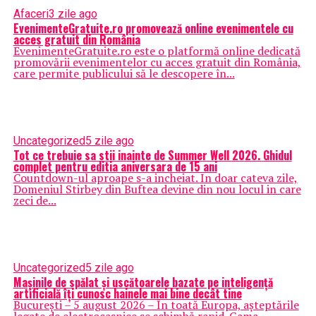
Afaceri
3 zile ago
EvenimenteGratuite.ro promovează online evenimentele cu
acces gratuit din România
EvenimenteGratuite.ro este o platformă online dedicată
promovării evenimentelor cu acces gratuit din România,
care permite publicului să le descopere în...
Uncategorized
5 zile ago
Tot ce trebuie sa stii inainte de Summer Well 2026. Ghidul
complet pentru editia aniversara de 15 ani
Countdown-ul aproape s-a incheiat. In doar cateva zile,
Domeniul Stirbey din Buftea devine din nou locul in care
zeci de...
Uncategorized
5 zile ago
Mașinile de spălat și uscătoarele bazate pe inteligență
artificială îți cunosc hainele mai bine decât tine
București – 5 august 2026 – În toată Europa, așteptările