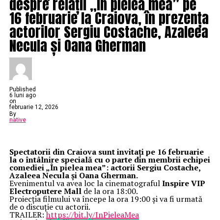
despre relații „În pielea mea” pe
16 februarie la Craiova, în prezența
actorilor Sergiu Costache, Azaleea
Necula și Oana Gherman
Published
6 luni ago
on
februarie 12, 2026
By
native
Spectatorii din Craiova sunt invitați pe 16 februarie
la o întâlnire specială cu o parte din membrii echipei
comediei „În pielea mea”: actorii Sergiu Costache,
Azaleea Necula și Oana Gherman.
Evenimentul va avea loc la cinematograful
Inspire VIP
Electroputere Mall
de la ora 18:00.
Proiecția filmului va începe la ora 19:00 și va fi urmată
de o discuție cu actorii.
TRAILER:
https://bit.ly/InPieleaMea