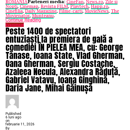
ROMANIA
Parteneri media
:
CineFan
,
News.ro
,
Zile și
Nopți
,
Cinemap
,
Revista FILM
,
Playtech
,
Happ.ro
,
Cinefilia
,
Daily Magazine
,
Filme-carti
,
MovieNews
,
The
Movienator
,
Munteanu
.
Continue Reading
Eveniment
Peste 1400 de spectatori
entuziaști la premiera de gală a
comediei ÎN PIELEA MEA, cu: George
Tănase, Ioana State, Vlad Gherman,
Oana Gherman, Sergiu Costache,
Azaleea Necula, Alexandra Răduță,
Gabriel Vatavu, Ioana Ginghină,
Daria Jane, Mihai Găinușă
Published
6 luni ago
on
februarie 11, 2026
By