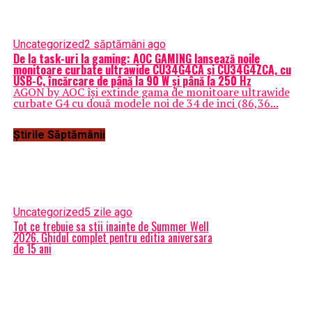
Uncategorized
2 săptămâni ago
De la task-uri la gaming: AOC GAMING lansează noile
monitoare curbate ultrawide CU34G4CA și CU34G4ZCA, cu
USB-C, încărcare de până la 90 W și până la 250 Hz
AGON by AOC își extinde gama de monitoare ultrawide
curbate G4 cu două modele noi de 34 de inci (86,36...
Știrile Săptămânii
Uncategorized
5 zile ago
Tot ce trebuie sa stii inainte de Summer Well
2026. Ghidul complet pentru editia aniversara
de 15 ani