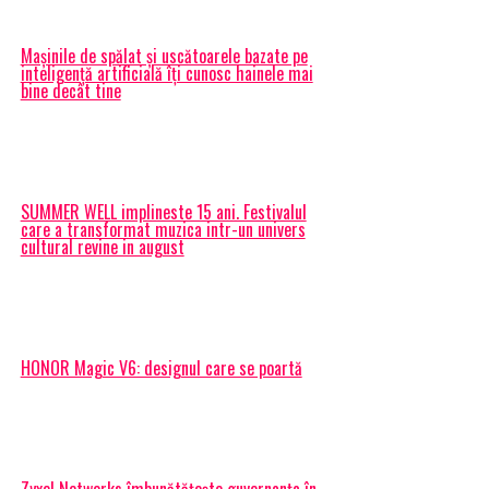
Mașinile de spălat și uscătoarele bazate pe
inteligență artificială îți cunosc hainele mai
bine decât tine
SUMMER WELL implineste 15 ani. Festivalul
care a transformat muzica intr-un univers
cultural revine in august
HONOR Magic V6: designul care se poartă