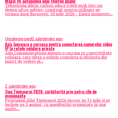
Magic V6 autonomia unui telefon pliabil
Tehnologia siliciu-carbon aduce 6.660 mAh într-un
design ultra-subțire, construit pentru utilizare pe
termen lung București, 30 iulie 2026 – Există momente...
Uncategorized
2 săptămâni ago
Axis lanseaza o carcasa pentru conectarea camerelor video
IP la retele celulare private
Axis Communications anunta o carcasa cu conectivitate
celulara, care ofera o solutie completa si eficienta din
punct de vedere al...
2 săptămâni ago
Ziua Timișoarei 2026, sărbătorită prin patru zile de
evenimente
Programul Zilei Timișoarei 2026 începe pe 31 iulie și se
încheie pe 3 august, cu manifestări organizate în mai
multe...