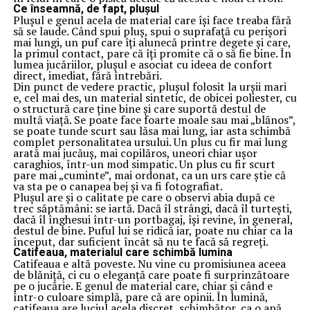
Ce înseamnă, de fapt, plușul
Plușul e genul acela de material care își face treaba fără
să se laude. Când spui pluș, spui o suprafață cu perișori
mai lungi, un puf care îți alunecă printre degete și care,
la primul contact, pare că îți promite că o să fie bine. În
lumea jucăriilor, plușul e asociat cu ideea de confort
direct, imediat, fără întrebări.
Din punct de vedere practic, plușul folosit la urșii mari
e, cel mai des, un material sintetic, de obicei poliester, cu
o structură care ține bine și care suportă destul de
multă viață. Se poate face foarte moale sau mai „blănos”,
se poate tunde scurt sau lăsa mai lung, iar asta schimbă
complet personalitatea ursului. Un plus cu fir mai lung
arată mai jucăuș, mai copilăros, uneori chiar ușor
caraghios, într-un mod simpatic. Un plus cu fir scurt
pare mai „cuminte”, mai ordonat, ca un urs care știe că
va sta pe o canapea bej și va fi fotografiat.
Plușul are și o calitate pe care o observi abia după ce
trec săptămâni: se iartă. Dacă îl strângi, dacă îl turtești,
dacă îl înghesui într-un portbagaj, își revine, în general,
destul de bine. Puful lui se ridică iar, poate nu chiar ca la
început, dar suficient încât să nu te facă să regreți.
Catifeaua, materialul care schimbă lumina
Catifeaua e altă poveste. Nu vine cu promisiunea aceea
de blăniță, ci cu o eleganță care poate fi surprinzătoare
pe o jucărie. E genul de material care, chiar și când e
într-o culoare simplă, pare că are opinii. În lumină,
catifeaua are luciul acela discret, schimbător, ca o apă