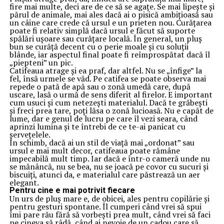
fire mai multe, deci are de ce să se agațe. Se mai lipește și
părul de animale, mai ales dacă ai o pisică ambițioasă sau
un câine care crede că ursul e un prieten nou. Curățarea
poate fi relativ simplă dacă ursul e făcut să suporte
spălări ușoare sau curățare locală. În general, un pluș
bun se curăță decent cu o perie moale și cu soluții
blânde, iar aspectul final poate fi reîmprospătat dacă îl
„piepteni” un pic.
Catifeaua atrage și ea praf, dar altfel. Nu se „înfige” la
fel, însă urmele se văd. Pe catifea se poate observa mai
repede o pată de apă sau o zonă umedă care, după
uscare, lasă o urmă de sens diferit al firelor. E important
cum usuci și cum netezești materialul. Dacă te grăbești
și freci prea tare, poți lăsa o zonă lucioasă. Nu e capăt de
lume, dar e genul de lucru pe care îl vezi seara, când
aprinzi lumina și te întrebi de ce te-ai panicat cu
șervețelele.
În schimb, dacă ai un stil de viață mai „ordonat” sau
ursul e mai mult decor, catifeaua poate rămâne
impecabilă mult timp. Iar dacă e într-o cameră unde nu
se mănâncă, nu se bea, nu se joacă pe covor cu sucuri și
biscuiți, atunci da, e materialul care păstrează un aer
elegant.
Pentru cine e mai potrivit fiecare
Un urs de pluș mare e, de obicei, ales pentru copilărie și
pentru gesturi spontane. Îl cumperi când vrei să spui
îmi pare rău fără să vorbești prea mult, când vrei să faci
pe cineva să râdă, când ai nevoie de un cadou care să