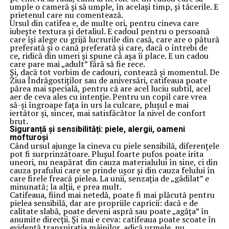
umple o cameră și să umple, în același timp, și tăcerile. E
prietenul care nu comentează.
Ursul din catifea e, de multe ori, pentru cineva care
iubește textura și detaliul. E cadoul pentru o persoană
care își alege cu grijă lucrurile din casă, care are o pătură
preferată și o cană preferată și care, dacă o întrebi de
ce, ridică din umeri și spune că așa îi place. E un cadou
care pare mai „adult” fără să fie rece.
Și, dacă tot vorbim de cadouri, contează și momentul. De
Ziua Îndrăgostiților sau de aniversări, catifeaua poate
părea mai specială, pentru că are acel luciu subtil, acel
aer de ceva ales cu intenție. Pentru un copil care vrea
să-și îngroape fața în urs la culcare, plușul e mai
iertător și, sincer, mai satisfăcător la nivel de confort
brut.
Siguranță și sensibilități: piele, alergii, oameni
mofturoși
Când ursul ajunge la cineva cu piele sensibilă, diferențele
pot fi surprinzătoare. Plușul foarte pufos poate irita
uneori, nu neapărat din cauza materialului în sine, ci din
cauza prafului care se prinde ușor și din cauza felului în
care firele freacă pielea. La unii, senzația de „gâdilat” e
minunată; la alții, e prea mult.
Catifeaua, fiind mai netedă, poate fi mai plăcută pentru
pielea sensibilă, dar are propriile capricii: dacă e de
calitate slabă, poate deveni aspră sau poate „agăța” în
anumite direcții. Și mai e ceva: catifeaua poate scoate în
evidență transpirația mâinilor, adică urmele, nu