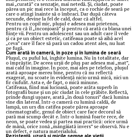
mai „curată” ca senzație, mai netedă. Și, ciudat, poate
părea un pic mai rece la început, ca o rochie de seară pe
care o atingi înainte să o îmbraci. Dar după câteva
secunde, devine la fel de cald, doar că altfel.
Pentru un copil mic, plușul e adesea mai prietenos,
pentru că îl „înconjoară” și pentru că arată ca blana unei
ființe vii. Pentru un adolescent sau un adult care îl vede
și ca pe un obiect estetic, catifeaua poate să aibă acel
„ceva” care îl face să pară un cadou atent ales, nu luat
pe fugă.
Cum arată în cameră, în poze și în lumina de seară
Plușul, cu puful lui, înghite lumina. Nu în totalitate, dar
o împrăștie. De aceea urșii de pluș par adesea mai „mat”,
mai cald în imagine. În poze, mai ales pe telefon, plușul
arată aproape mereu bine, pentru că nu reflectă
exagerat, nu scoate în evidență nicio urmă mică, nici un
fir ciufulit. Asta e, de fapt, o mică minune.
Catifeaua, fiind mai lucioasă, poate arăta superb în
fotografii bune și un pic ciudat în cele grăbite. Reflectă,
prinde dungi ușoare, arată „în două tonuri” dacă lumina
vine din lateral. Într-o cameră cu lumină caldă, de
lampă, un urs din catifea poate părea aproape
cinematografic, genul de obiect care face decorul să
pară mai scump decât e. Într-o lumină foarte rece, de
neon, se poate vedea și partea mai practică: orice urmă
de mână, orice zonă „mângâiată invers” se observă. Nu e
un defect, e natura materialului.
Rezistență, uzură și micile semne ale vieții