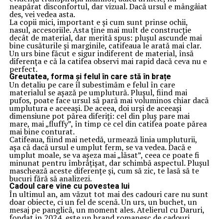
neapărat disconfortul, dar vizual. Dacă ursul e mângâiat
des, vei vedea asta.
La copii mici, important e și cum sunt prinse ochii,
nasul, accesoriile. Asta ține mai mult de construcție
decât de material, dar merită spus: plușul ascunde mai
bine cusăturile și marginile, catifeaua le arată mai clar.
Un urs bine făcut e sigur indiferent de material, însă
diferența e că la catifea observi mai rapid dacă ceva nu e
perfect.
Greutatea, forma și felul în care stă în brațe
Un detaliu pe care îl subestimăm e felul în care
materialul se așază pe umplutură. Plușul, fiind mai
pufos, poate face ursul să pară mai voluminos chiar dacă
umplutura e aceeași. De aceea, doi urși de aceeași
dimensiune pot părea diferiți: cel din pluș pare mai
mare, mai „fluffy”, în timp ce cel din catifea poate părea
mai bine conturat.
Catifeaua, fiind mai netedă, urmează linia umpluturii,
așa că dacă ursul e umplut ferm, se va vedea. Dacă e
umplut moale, se va așeza mai „lăsat”, ceea ce poate fi
minunat pentru îmbrățișat, dar schimbă aspectul. Plușul
maschează aceste diferențe și, cum să zic, te lasă să te
bucuri fără să analizezi.
Cadoul care vine cu povestea lui
În ultimul an, am văzut tot mai des cadouri care nu sunt
doar obiecte, ci un fel de scenă. Un urs, un buchet, un
mesaj pe panglică, un moment ales. Atelierul cu Daruri,
fondat in 2024, este un brand romanesc de cadouri