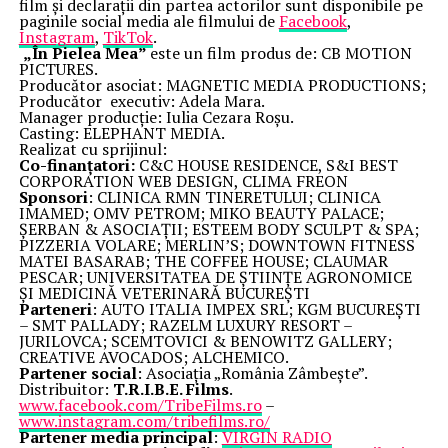
film și declarații din partea actorilor sunt disponibile pe
paginile social media ale filmului de
Facebook
,
Instagram
,
TikTok
.
„În Pielea Mea”
este un film produs de: CB MOTION
PICTURES.
Producător asociat: MAGNETIC MEDIA PRODUCTIONS;
Producător executiv: Adela Mara.
Manager producție: Iulia Cezara Roșu.
Casting: ELEPHANT MEDIA.
Realizat cu sprijinul:
Co-finanțatori:
C&C HOUSE RESIDENCE, S&I BEST
CORPORATION WEB DESIGN, CLIMA FREON
Sponsori
: CLINICA RMN TINERETULUI; CLINICA
IMAMED; OMV PETROM; MIKO BEAUTY PALACE;
ȘERBAN & ASOCIAȚII; ESTEEM BODY SCULPT & SPA;
PIZZERIA VOLARE; MERLIN’S; DOWNTOWN FITNESS
MATEI BASARAB; THE COFFEE HOUSE; CLAUMAR
PESCAR; UNIVERSITATEA DE ȘTIINȚE AGRONOMICE
ȘI MEDICINĂ VETERINARĂ BUCUREȘTI
Parteneri
: AUTO ITALIA IMPEX SRL; KGM BUCUREȘTI
– SMT PALLADY; RAZELM LUXURY RESORT –
JURILOVCA; SCEMTOVICI & BENOWITZ GALLERY;
CREATIVE AVOCADOS; ALCHEMICO.
Partener social
: Asociația „România Zâmbește”.
Distribuitor:
T.R.I.B.E. Films
.
www.facebook.com/TribeFilms.ro
–
www.instagram.com/tribefilms.ro/
Partener media principal
:
VIRGIN RADIO