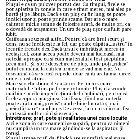
Plușul e ca un pulover purtat des. Cu timpul, firele se
pot aplatiza în zonele în care e ținut mereu, mai ales pe
burtă și pe lăbuțe. Dacă e un pluș cu fir lung, se poate
încâlci ușor și poate prinde scame. Dar are o mare
calitate: micile semne de folosire arată, de multe ori, ca
o dovadă de atașament. Un urs de pluș ușor ciufulit pare
iubit.
Catifeaua se uzează altfel. Pentru că are firul scurt și
dens, nu se încâlcește la fel, dar poate căpăta „lustru” în
locurile frecate des. Dacă ursul e îmbrățișat mereu în
același fel, zona aceea poate deveni mai lucioasă, mai
netedă, aproape ca și cum materialul a fost pieptănat
prea mult. Și, spre deosebire de pluș, unde poți „ridica”
puful cu mâna, la catifea urmele se văd mai clar. Nu
înseamnă că se strică repede, doar că îți arată mai direct
unde a fost atins.
Mai e și o chestiune de cusături. Pe un urs mare,
materialul e întins pe forme rotunjite. Plușul ascunde
mai bine micile imperfecțiuni de la îmbinări, pentru că
firele acoperă marginea. Catifeaua, fiind mai netedă,
poate arăta mai „precis” când e bine lucrată și mai
„neiertătoare” când nu e. De aceea, la un urs din catifea
contează mult croiul și execuția.
Întreținere: praf, pete și realitatea unei case locuite
Aici e zona în care oamenii se supără, pentru că nimeni
nu cumpără un urs mare gândindu-se la aspirator. Și
totuși.
Plușul atrage praf, da, fiindcă are suprafață mai mare,