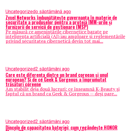
Uncategorized
o săptămână ago
Zyxel Networks îmbunătățește guvernanța în materie de
securitate a produselor pentru a proteja IMM-urile și
furnizorii de servicii de gestionare (MSP)
Pe măsură ce amenințările cibernetice bazate pe
inteligența artificială (AI) iau amploare și reglementările
privind securitatea cibernetică devin tot mai...
Uncategorized
2 săptămâni ago
Care este diferența dintre un brand coreean și unul
european? Și de ce Geek & Gorgeous a împrumutat
trăsături coreene
Am stabilit deja două lucruri: ce înseamnă K-Beauty și
faptul că un brand ca Geek & Gorgeous — deși pare...
Uncategorized
2 săptămâni ago
Dincolo de capacitatea bateriei: cum regândește HONOR