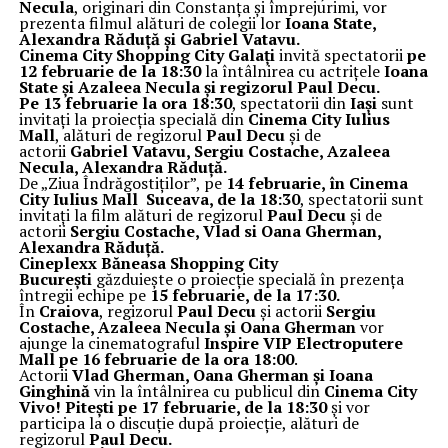
Necula
, originari din Constanța și împrejurimi, vor
prezenta filmul alături de colegii lor
Ioana State,
Alexandra Răduță și Gabriel Vatavu.
Cinema City Shopping City Galați
invită spectatorii
pe
12 februarie de la 18:30
la întâlnirea cu actrițele
Ioana
State și Azaleea Necula și regizorul Paul Decu.
Pe 13 februarie la ora 18:30
, spectatorii din
Iași
sunt
invitați la proiecția specială din
Cinema City Iulius
Mall
, alături de regizorul
Paul Decu
și de
actorii
Gabriel Vatavu, Sergiu Costache, Azaleea
Necula, Alexandra Răduță.
De „Ziua Îndrăgostiților”, pe
14 februarie, în Cinema
City Iulius Mall Suceava, de la 18:30
, spectatorii sunt
invitați la film alături de regizorul
Paul Decu
și de
actorii
Sergiu Costache, Vlad si Oana Gherman,
Alexandra Răduță.
Cineplexx Băneasa Shopping City
București
găzduiește o proiecție specială în prezența
întregii echipe pe
15 februarie, de la 17:30.
În
Craiova
, regizorul
Paul Decu
și actorii
Sergiu
Costache, Azaleea Necula și Oana Gherman
vor
ajunge la cinematograful
Inspire VIP Electroputere
Mall pe 16 februarie de la ora 18:00
.
Actorii
Vlad Gherman, Oana Gherman și Ioana
Ginghină
vin la întâlnirea cu publicul din
Cinema City
Vivo! Pitești pe 17 februarie, de la 18:30
și vor
participa la o discuție după proiecție, alături de
regizorul
Paul Decu.