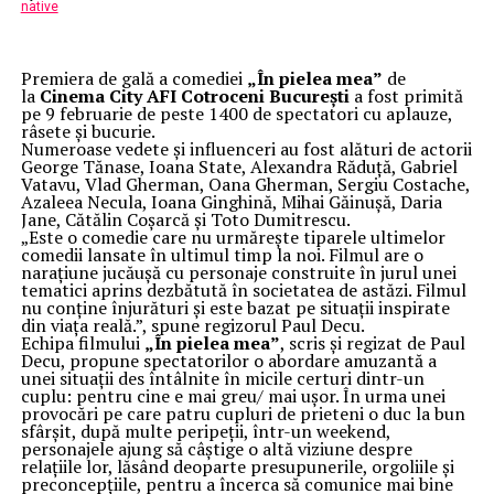
native
Premiera de gală a comediei
„În pielea mea”
de
la
Cinema City AFI Cotroceni București
a fost primită
pe 9 februarie de peste 1400 de spectatori cu aplauze,
râsete și bucurie.
Numeroase vedete și influenceri au fost alături de actorii
George Tănase, Ioana State, Alexandra Răduță, Gabriel
Vatavu, Vlad Gherman, Oana Gherman, Sergiu Costache,
Azaleea Necula, Ioana Ginghină, Mihai Găinușă, Daria
Jane, Cătălin Coșarcă și Toto Dumitrescu.
„Este o comedie care nu urmărește tiparele ultimelor
comedii lansate în ultimul timp la noi. Filmul are o
narațiune jucăușă cu personaje construite în jurul unei
tematici aprins dezbătută în societatea de astăzi. Filmul
nu conține înjurături și este bazat pe situații inspirate
din viața reală.”, spune regizorul Paul Decu.
Echipa filmului
„În pielea mea”
, scris și regizat de Paul
Decu, propune spectatorilor o abordare amuzantă a
unei situații des întâlnite în micile certuri dintr-un
cuplu: pentru cine e mai greu/ mai ușor. În urma unei
provocări pe care patru cupluri de prieteni o duc la bun
sfârșit, după multe peripeții, într-un weekend,
personajele ajung să câștige o altă viziune despre
relațiile lor, lăsând deoparte presupunerile, orgoliile și
preconcepțiile, pentru a încerca să comunice mai bine