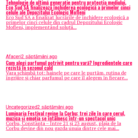
Tehnologie de ultimă generație pentru protecția mediului.
Eco Sud SA finalizează închiderea ecologică a primelor cinci
celule ale Depozitului Ecologic Mofleni
Eco Sud SA a finalizat lucrările de închidere ecologică a
primelor cinci celule din cadrul Depozitului Ecologic
Mofleni, implementând soluții...
Afaceri
2 săptămâni ago
Cum alegi parfumul potrivit pentru vară? Ingredientele care
rezistă în sezonul cald
Vara schimbă tot: hainele pe care le purtăm, rutina de
îngrijire și chiar parfumul pe care îl alegem în fiecare...
Uncategorized
2 săptămâni ago
Luminaria Festival revine la Corbu: trei zile în care cerul,
muzica și emoția se întâlnesc într-un spectacol unic
Corbu, Constanța – Între 21 și 23 august, plaja de la
Corbu devine din nou gazda unuia dintre cele mai...