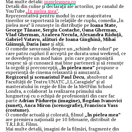
Mai multe detalii:
inpieleamea.ro
Detalii din culise și declarații ale actorilor, pe canalul de
YouTube
„În pielea mea”
.
Reprezentativă pentru modul în care majoritatea
tinerilor se raportează la relațiile de cuplu, comedia „În
pielea mea” îi reunește în distribuție pe
Ioana State,
George Tănase, Sergiu Costache, Oana Gherman,
Vlad Gherman, Azaleea Necula, Alexandra Răduță,
Gabriel Vatavu, alături de Ioana Ginghină, Mihai
Găinușă, Daria Jane
și alții.
O comedie savuroasă despre un „schimb de roluri” pe
care patru cupluri îl acceptă pe durata unui weekend, ce
se dovedește un mod haios prin care protagoniștii
reușesc să-și cunoască mai bine partenerii și să renunțe
la orgolii și preconcepții, „
În pielea mea”
propune o
experiență de cinema relaxantă și amuzantă.
Regizorul și scenaristul Paul Decu
, absolvent al
Facultății de Teatru UNATC „I.L.Caragiale” și al
masteratului în regie de film de la MetFilm School
Londra, a colaborat la realizarea primului său
lungmetraj cu o echipă de profesioniști din care fac
parte
Adrian Pădurețu (imagine), Bogdan Ivanovici
(sunet), Anca Miron (scenografie), Francisca Vass
(costume)
.
O comedie actuală și colorată, filmul
„În pielea mea”
are premiera națională pe 10 februarie, distribuit de
T.R.I.B.E. Films.
Mai multe detalii, imagini de la filmări, fragmente din