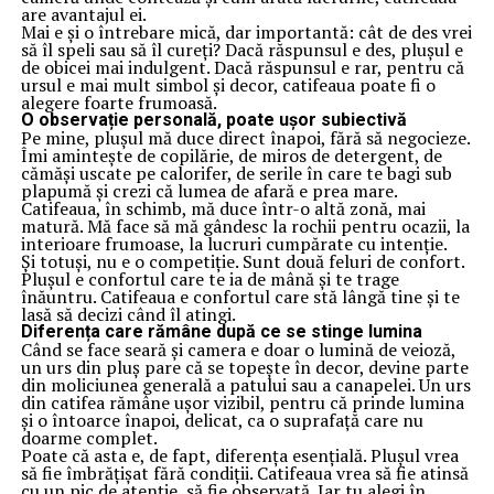
are avantajul ei.
Mai e și o întrebare mică, dar importantă: cât de des vrei
să îl speli sau să îl cureți? Dacă răspunsul e des, plușul e
de obicei mai indulgent. Dacă răspunsul e rar, pentru că
ursul e mai mult simbol și decor, catifeaua poate fi o
alegere foarte frumoasă.
O observație personală, poate ușor subiectivă
Pe mine, plușul mă duce direct înapoi, fără să negocieze.
Îmi amintește de copilărie, de miros de detergent, de
cămăși uscate pe calorifer, de serile în care te bagi sub
plapumă și crezi că lumea de afară e prea mare.
Catifeaua, în schimb, mă duce într-o altă zonă, mai
matură. Mă face să mă gândesc la rochii pentru ocazii, la
interioare frumoase, la lucruri cumpărate cu intenție.
Și totuși, nu e o competiție. Sunt două feluri de confort.
Plușul e confortul care te ia de mână și te trage
înăuntru. Catifeaua e confortul care stă lângă tine și te
lasă să decizi când îl atingi.
Diferența care rămâne după ce se stinge lumina
Când se face seară și camera e doar o lumină de veioză,
un urs din pluș pare că se topește în decor, devine parte
din moliciunea generală a patului sau a canapelei. Un urs
din catifea rămâne ușor vizibil, pentru că prinde lumina
și o întoarce înapoi, delicat, ca o suprafață care nu
doarme complet.
Poate că asta e, de fapt, diferența esențială. Plușul vrea
să fie îmbrățișat fără condiții. Catifeaua vrea să fie atinsă
cu un pic de atenție, să fie observată. Iar tu alegi în