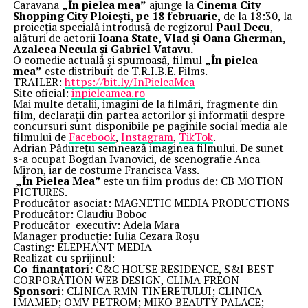
Caravana
„În pielea mea”
ajunge la
Cinema City
Shopping City Ploiești, pe 18 februarie,
de la 18:30, la
proiecția specială introdusă de regizorul
Paul Decu
,
alături de actorii
Ioana State, Vlad și Oana Gherman,
Azaleea Necula și Gabriel Vatavu.
O comedie actuală și spumoasă, filmul
„În pielea
mea”
este distribuit de T.R.I.B.E. Films.
TRAILER:
https://bit.ly/InPieleaMea
Site oficial:
inpieleamea.ro
Mai multe detalii, imagini de la filmări, fragmente din
film, declarații din partea actorilor și informații despre
concursuri sunt disponibile pe paginile social media ale
filmului de
Facebook
,
Instagram
,
TikTok
.
Adrian Pădurețu semnează imaginea filmului. De sunet
s-a ocupat Bogdan Ivanovici, de scenografie Anca
Miron, iar de costume Francisca Vass.
„În Pielea Mea”
este un film produs de: CB MOTION
PICTURES.
Producător asociat: MAGNETIC MEDIA PRODUCTIONS
Producător: Claudiu Boboc
Producător executiv: Adela Mara
Manager producție: Iulia Cezara Roșu
Casting: ELEPHANT MEDIA
Realizat cu sprijinul:
Co-finanțatori:
C&C HOUSE RESIDENCE, S&I BEST
CORPORATION WEB DESIGN, CLIMA FREON
Sponsori
: CLINICA RMN TINERETULUI; CLINICA
IMAMED; OMV PETROM; MIKO BEAUTY PALACE;