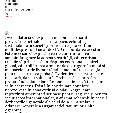
Published
8 ani ago
on
septembrie 26, 2018
By
Deny
„Avem datoria să explicam mai bine care sunt
provocările actuale la adresa păcii, echităţii şi
sustenabilităţii societăţilor noastre şi să vorbim mai
mult despre rolul jucat de ONU în abordarea acestora.
Este necesar să explicăm că ne confruntăm cu
ameninţări grave la adresa securităţii, că terorismul
trebuie să primească un răspuns coordonat la nivel
global, că proliferarea armelor de distrugere în masă şi
mijloacele lor de livrare rămân ameninţări existenţiale
pentru securitatea globală. Evidenţierea acestora este
necesară, dar nu suficientă. Trebuie să le abordăm
propunând soluţii clare. România acţionează în regiunea
sa în acest sens. Există în continuare conflicte
nerezolvate în zona extinsă a Mării Negre, care
reprezintă ameninţări serioase pentru regiune şi pentru
securitatea internaţională”, a afirmat Iohannis în cadrul
dezbaterilor generale ale celei de-a 73-a sesiuni a
Adunării Generale a Organizaţiei Naţiunilor Unite.
Agerpres