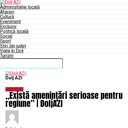
Administrație locală
Afaceri
Cultură
Eveniment
Exclusiv
Politică locală
Social
Sport
Știri din județ
Viața în Dolj
Turism
Connect with us
Dolj AZI
Eveniment
„Există ameninţări serioase pentru
regiune” | DoljAZI