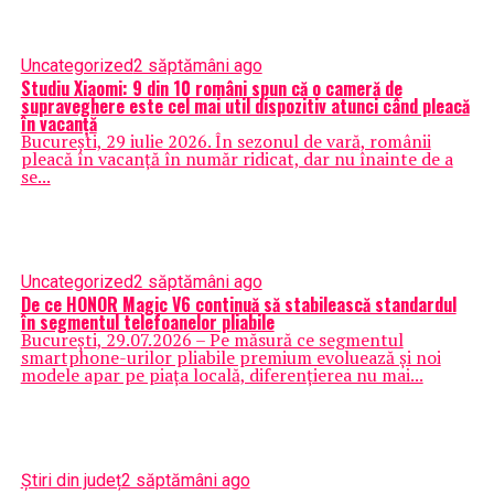
Uncategorized
2 săptămâni ago
Studiu Xiaomi: 9 din 10 români spun că o cameră de
supraveghere este cel mai util dispozitiv atunci când pleacă
în vacanță
București, 29 iulie 2026. În sezonul de vară, românii
pleacă în vacanță în număr ridicat, dar nu înainte de a
se...
Uncategorized
2 săptămâni ago
De ce HONOR Magic V6 continuă să stabilească standardul
în segmentul telefoanelor pliabile
București, 29.07.2026 – Pe măsură ce segmentul
smartphone-urilor pliabile premium evoluează și noi
modele apar pe piața locală, diferențierea nu mai...
Știri din județ
2 săptămâni ago