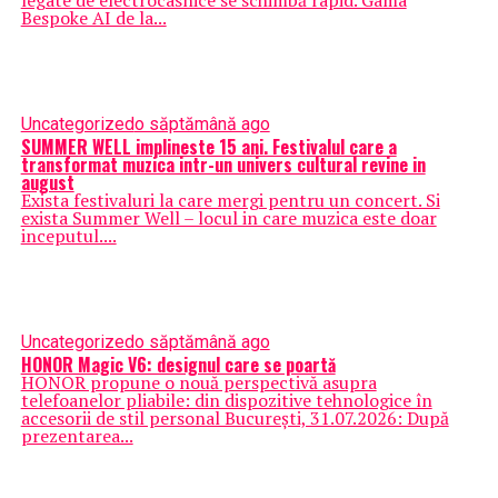
legate de electrocasnice se schimbă rapid. Gama
Bespoke AI de la...
Uncategorized
o săptămână ago
SUMMER WELL implineste 15 ani. Festivalul care a
transformat muzica intr-un univers cultural revine in
august
Exista festivaluri la care mergi pentru un concert. Si
exista Summer Well – locul in care muzica este doar
inceputul....
Uncategorized
o săptămână ago
HONOR Magic V6: designul care se poartă
HONOR propune o nouă perspectivă asupra
telefoanelor pliabile: din dispozitive tehnologice în
accesorii de stil personal București, 31.07.2026: După
prezentarea...