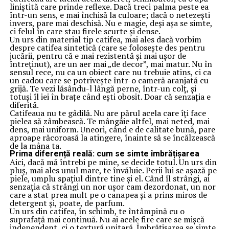
liniștită care prinde reflexe. Dacă treci palma peste ea
într-un sens, e mai închisă la culoare; dacă o netezești
invers, pare mai deschisă. Nu e magie, deși așa se simte,
ci felul în care stau firele scurte și dense.
Un urs din material tip catifea, mai ales dacă vorbim
despre catifea sintetică (care se folosește des pentru
jucării, pentru că e mai rezistentă și mai ușor de
întreținut), are un aer mai „de decor”, mai matur. Nu în
sensul rece, nu ca un obiect care nu trebuie atins, ci ca
un cadou care se potrivește într-o cameră aranjată cu
grijă. Te vezi lăsându-l lângă perne, într-un colț, și
totuși îl iei în brațe când ești obosit. Doar că senzația e
diferită.
Catifeaua nu te gâdilă. Nu are părul acela care îți face
pielea să zâmbească. Te mângâie altfel, mai neted, mai
dens, mai uniform. Uneori, când e de calitate bună, pare
aproape răcoroasă la atingere, înainte să se încălzească
de la mâna ta.
Prima diferență reală: cum se simte îmbrățișarea
Aici, dacă mă întrebi pe mine, se decide totul. Un urs din
pluș, mai ales unul mare, te învăluie. Perii lui se așază pe
piele, umplu spațiul dintre tine și el. Când îl strângi, ai
senzația că strângi un nor ușor cam dezordonat, un nor
care a stat prea mult pe o canapea și a prins miros de
detergent și, poate, de parfum.
Un urs din catifea, în schimb, te întâmpină cu o
suprafață mai continuă. Nu ai acele fire care se mișcă
independent, ci o textură unitară. Îmbrățișarea se simte