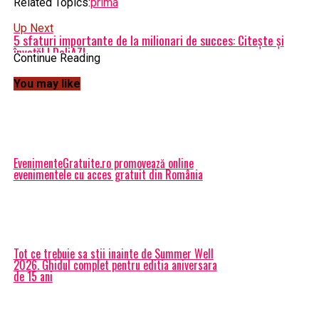
Related Topics:
prima
Up Next
5 sfaturi importante de la milionari de succes: Citește și
învață! | DoljAZI
Continue Reading
Don't Miss
DEZASTRU la Complexul Energetic Hunedoara. Aproape 1000
You may like
de angajați vor fi CONCEDIAȚI. Când se va întâmpla | DoljAZI
EvenimenteGratuite.ro promovează online
evenimentele cu acces gratuit din România
Tot ce trebuie sa stii inainte de Summer Well
2026. Ghidul complet pentru editia aniversara
de 15 ani