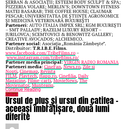
ȘERBAN & ASOCIAȚII; ESTEEM BODY SCULPT & SPA;
PIZZERIA VOLARE; MERLIN’S; DOWNTOWN FITNESS
MATEI BASARAB; THE COFFEE HOUSE; CLAUMAR
PESCAR; UNIVERSITATEA DE ȘTIINȚE AGRONOMICE
ȘI MEDICINĂ VETERINARĂ BUCUREȘTI
Parteneri
: AUTO ITALIA IMPEX SRL; KGM BUCUREȘTI
– SMT PALLADY; RAZELM LUXURY RESORT –
JURILOVCA; SCEMTOVICI & BENOWITZ GALLERY;
CREATIVE AVOCADOS; ALCHEMICO.
Partener social
: Asociația „România Zâmbește”.
Distribuitor:
T.R.I.B.E. Films
.
www.facebook.com/TribeFilms.ro
–
www.instagram.com/tribefilms.ro/
Partener media principal
:
VIRGIN RADIO ROMANIA
Parteneri media
:
CineFan
,
News.ro
,
Zile și
Nopți
,
Cinemap
,
Revista
FILM
,
Playtech
,
Happ.ro
,
Cinefilia
,
Daily
Magazine
,
Filme-carti
,
MovieNews
,
The
Movienator
,
Munteanu
.
Continue Reading
Cultură
Ursul de pluș și ursul din catifea –
aceeași îmbrățișare, două lumi
diferite