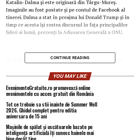
Katalin-Dalma şi este originară din Târgu-Mureş.
Imaginile au fost postate şi pe contul de Facebook al
tinerei. Dalma a stat în preajma lui Donald Trump şi în
timp ce acesta îşi rostea discursul în faţa principalilor
lideri ai lumii, prezenţi la Adunarea Generală a ONU.
CONTINUE READING
De-a lungul timpului, tânăra s-a numărat şi printre
membrii echipei de securitate care au asigurat protecţia
preşedintelui României, Klaus Iohannis, la un eveniment
YOU MAY LIKE
care a avut loc tot la sediul ONU, scrie
Digi24.ro.
EvenimenteGratuite.ro promovează online
evenimentele cu acces gratuit din România
RELATED TOPICS:
PRIMA
Tot ce trebuie sa stii inainte de Summer Well
2026. Ghidul complet pentru editia
UP NEXT
A început campania de monitorizare a referendumului.
aniversara de 15 ani
Vezi cum poți deveni observator | DoljAZI
Mașinile de spălat și uscătoarele bazate pe
inteligență artificială îți cunosc hainele mai
DON'T MISS
bine decât tine
Va fi DEMIS Tudorel TOADER? Dragnea a făcut MARELE