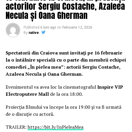
actorilor Sergiu Costache, Azaleea
Necula și Oana Gherman
Published
6 luni ago
on
februarie 12, 2026
By
native
Spectatorii din Craiova sunt invitați pe 16 februarie
la o întâlnire specială cu o parte din membrii echipei
comediei „În pielea mea”: actorii Sergiu Costache,
Azaleea Necula și Oana Gherman.
Evenimentul va avea loc la cinematograful
Inspire VIP
Electroputere Mall
de la ora 18:00.
Proiecția filmului va începe la ora 19:00 și va fi urmată
de o discuție cu actorii.
TRAILER:
https://bit.ly/InPieleaMea