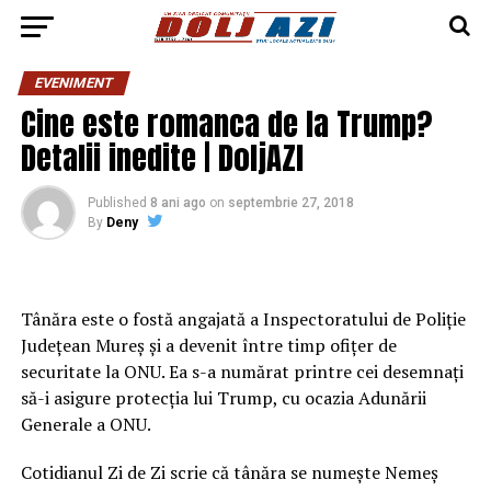
EVENIMENT
Cine este romanca de la Trump?
Detalii inedite | DoljAZI
Published
8 ani ago
on
septembrie 27, 2018
By
Deny
Tânăra este o fostă angajată a Inspectoratului de Poliţie
Judeţean Mureş şi a devenit între timp ofiţer de
securitate la ONU. Ea s-a numărat printre cei desemnaţi
să-i asigure protecţia lui Trump, cu ocazia Adunării
Generale a ONU.
Cotidianul Zi de Zi scrie că tânăra se numeşte Nemeş