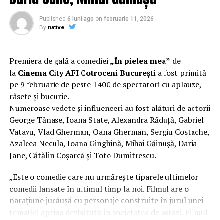
Regizorul și scenaristul Paul Decu
, absolvent al
Facultății de Teatru UNATC „I.L.Caragiale” și al
Published
6 luni ago
on
februarie 11, 2026
masteratului în regie de film de la MetFilm School
By
native
Londra, a colaborat la realizarea primului său
lungmetraj cu o echipă de profesioniști din care fac
parte
Adrian Pădurețu (imagine), Bogdan Ivanovici
Premiera de gală a comediei
„În pielea mea”
de
(sunet), Anca Miron (scenografie), Francisca Vass
la
Cinema City AFI Cotroceni București
a fost primită
(costume)
.
pe 9 februarie de peste 1400 de spectatori cu aplauze,
râsete și bucurie.
O comedie actuală și colorată, filmul
„În pielea mea”
Numeroase vedete și influenceri au fost alături de actorii
are premiera națională pe 10 februarie, distribuit de
George Tănase, Ioana State, Alexandra Răduță, Gabriel
T.R.I.B.E. Films.
Vatavu, Vlad Gherman, Oana Gherman, Sergiu Costache,
Azaleea Necula, Ioana Ginghină, Mihai Găinușă, Daria
Mai multe detalii, imagini de la filmări, fragmente din
Jane, Cătălin Coșarcă și Toto Dumitrescu.
film și declarații din partea actorilor sunt disponibile pe
paginile social media ale filmului de
Facebook
,
„Este o comedie care nu urmărește tiparele ultimelor
Instagram
,
TikTok
.
comedii lansate în ultimul timp la noi. Filmul are o
narațiune jucăușă cu personaje construite în jurul unei
„În Pielea Mea”
este un film produs de: CB MOTION
tematici aprins dezbătută în societatea de astăzi. Filmul
PICTURES.